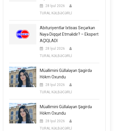
28 İyul 2026
TURAL KƏLBƏCƏRLİ
Abituriyentlər Ixtisas Seçərkən
Nəyə Diqqət Etməlidir? – Ekspert
AÇIQLADI
28 İyul 2026
TURAL KƏLBƏCƏRLİ
Müəllimini Güllələyən Şagirdə
Hökm Oxundu
28 İyul 2026
TURAL KƏLBƏCƏRLİ
Müəllimini Güllələyən Şagirdə
Hökm Oxundu
28 İyul 2026
TURAL KƏLBƏCƏRLİ