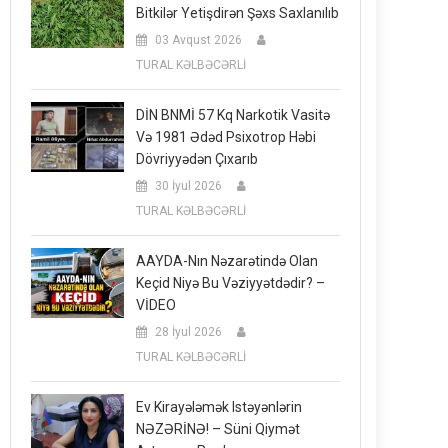
Bitkilər Yetişdirən Şəxs Saxlanılıb
03 Avqust 2026
TURAL KƏLBƏCƏRLİ
DİN BNMİ 57 Kq Narkotik Vasitə
Və 1981 Ədəd Psixotrop Həbi
Dövriyyədən Çıxarıb
30 İyul 2026
TURAL KƏLBƏCƏRLİ
AAYDA-Nın Nəzarətində Olan
Keçid Niyə Bu Vəziyyətdədir? –
VİDEO
28 İyul 2026
TURAL KƏLBƏCƏRLİ
Ev Kirayələmək Istəyənlərin
NƏZƏRİNƏ! – Süni Qiymət