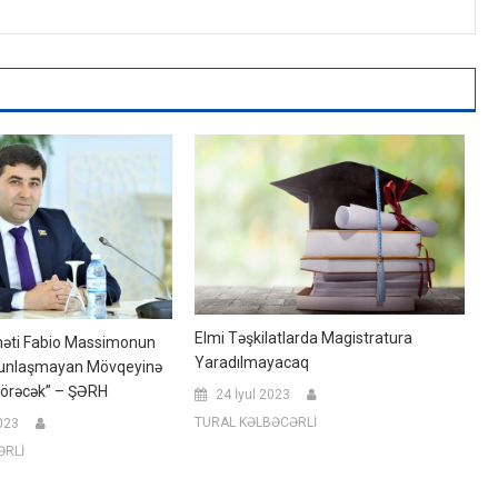
Elmi Təşkilatlarda Magistratura
məti Fabio Massimonun
Yaradılmayacaq
yğunlaşmayan Mövqeyinə
Görəcək” – ŞƏRH
24 İyul 2023
TURAL KƏLBƏCƏRLİ
023
ƏRLİ