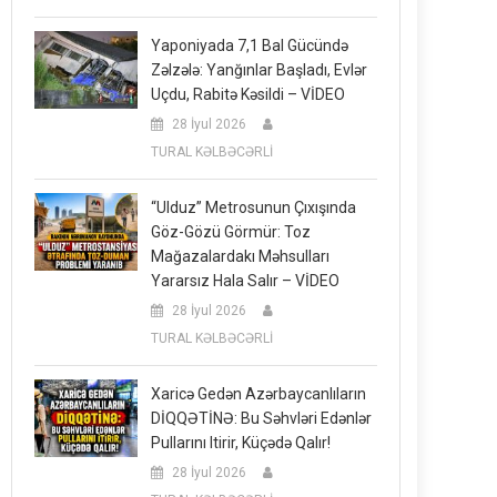
Yaponiyada 7,1 Bal Gücündə
Zəlzələ: Yanğınlar Başladı, Evlər
Uçdu, Rabitə Kəsildi – VİDEO
28 İyul 2026
TURAL KƏLBƏCƏRLİ
“Ulduz” Metrosunun Çıxışında
Göz-Gözü Görmür: Toz
Mağazalardakı Məhsulları
Yararsız Hala Salır – VİDEO
28 İyul 2026
TURAL KƏLBƏCƏRLİ
Xaricə Gedən Azərbaycanlıların
DİQQƏTİNƏ: Bu Səhvləri Edənlər
Pullarını Itirir, Küçədə Qalır!
28 İyul 2026