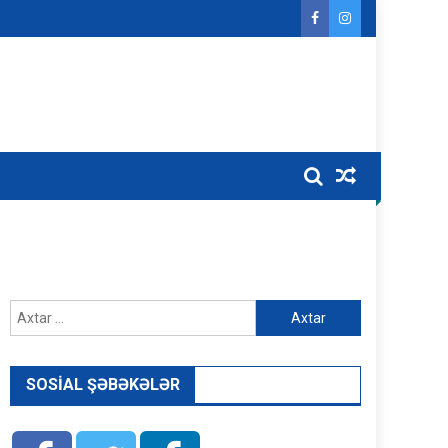
Axtarış:
SOSIAL ŞƏBƏKƏLƏR