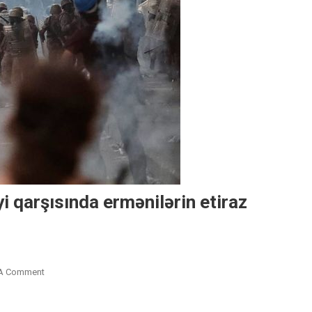
yi qarşısında ermənilərin etiraz
On
 A Comment
Livan
Polisi