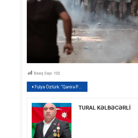
Baxış Sayı:
102
Yazı
Fulya Öztürk: “Qənirə Paşayevanın ölümü bizi çox üzdü” – VİDEO
naviqasiyası
TURAL KƏLBƏCƏRLİ