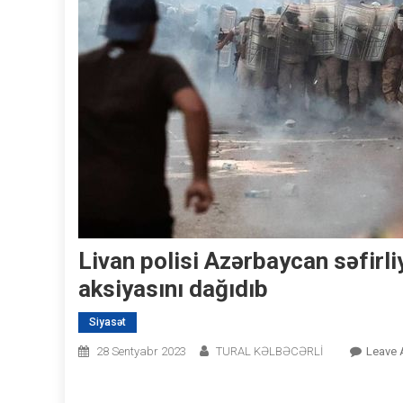
Livan polisi Azərbaycan səfirli
aksiyasını dağıdıb
Siyasət
28 Sentyabr 2023
TURAL KƏLBƏCƏRLİ
Leave