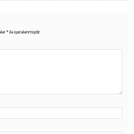
ələr
*
ilə işarələnmişdir