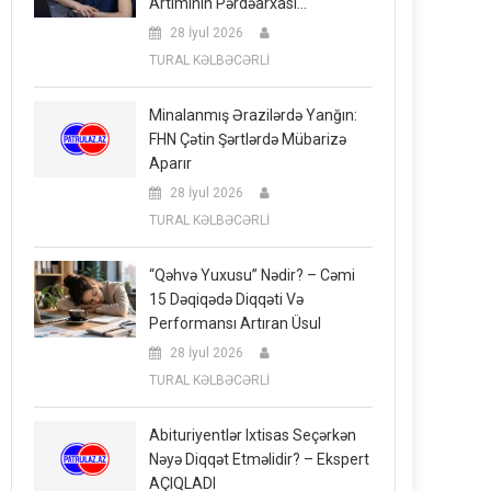
Artımının Pərdəarxası…
28 İyul 2026
TURAL KƏLBƏCƏRLİ
Minalanmış Ərazilərdə Yanğın:
FHN Çətin Şərtlərdə Mübarizə
Aparır
28 İyul 2026
TURAL KƏLBƏCƏRLİ
“Qəhvə Yuxusu” Nədir? – Cəmi
15 Dəqiqədə Diqqəti Və
Performansı Artıran Üsul
28 İyul 2026
TURAL KƏLBƏCƏRLİ
Abituriyentlər Ixtisas Seçərkən
Nəyə Diqqət Etməlidir? – Ekspert
AÇIQLADI