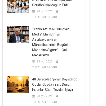
Geridönüşlə Məğlub Etdi
28 İyul 2026
TURAL KƏLBƏCƏRLİ
“İranın AzTV-Ni “düşmən
Media” Elan Etməsi
Azərbaycan-İran
Münasibətlərinin Bugünkü
Məntiqinə Sığmır” – Qulu
Məhərrəmli
28 İyul 2026
TURAL KƏLBƏCƏRLİ
48 Dərəcə Isti Şəhəri Dəyişdirdi:
Quşlar Göydən Yerə Düşür,
Insanlar Sübh Tezdən Işləyir
28 İyul 2026
TURAL KƏLBƏCƏRLİ