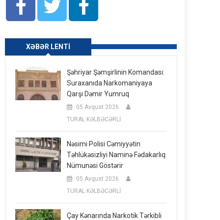
XƏBƏR LENTI
Şəhriyar Şəmşirlinin Komandası:
Suraxanıda Narkomaniyaya
Qarşı Dəmir Yumruq
05 Avqust 2026
TURAL KƏLBƏCƏRLİ
Nəsimi Polisi Cəmiyyətin
Təhlükəsizliyi Naminə Fədakarlıq
Nümunəsi Göstərir
05 Avqust 2026
TURAL KƏLBƏCƏRLİ
Çay Kənarında Narkotik Tərkibli