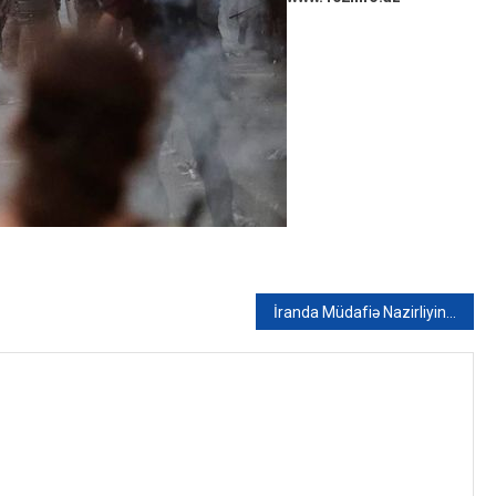
İranda Müdafiə Nazirliyinin sənaye kompleksində partlayış olub – VİDEO