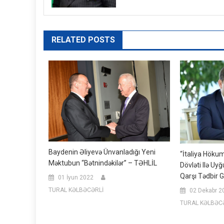
RELATED POSTS
Baydenin Əliyevə Ünvanladığı Yeni
“İtaliya Höku
Məktubun “bətnindəkilər” – TƏHLİL
Dövləti Ilə U
Qarşı Tədbir 
01 İyun 2022
TURAL KƏLBƏCƏRLİ
02 Dekabr 2
TURAL KƏLBƏC