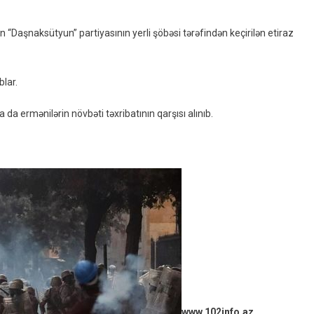
Azərbaycan
Səfirliyi
 “Daşnaksütyun” partiyasının yerli şöbəsi tərəfindən keçirilən etiraz
Qarşısında
Ermənilərin
Etiraz
blar.
Aksiyasını
Dağıdıb
a da ermənilərin növbəti təxribatının qarşısı alınıb.
www.102info.az