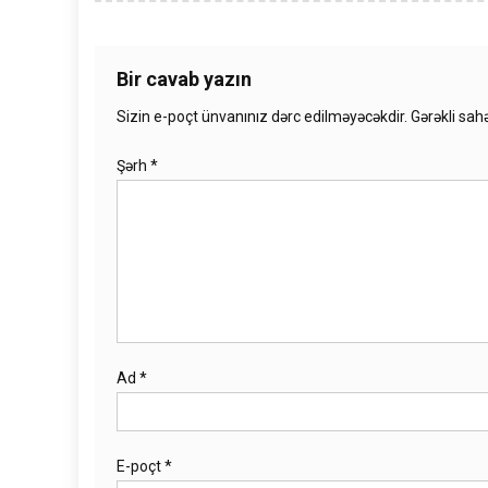
Bir cavab yazın
Sizin e-poçt ünvanınız dərc edilməyəcəkdir.
Gərəkli sah
Şərh
*
Ad
*
E-poçt
*