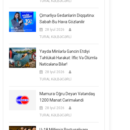
TURAL KƏLBƏCƏRLİ
Çimərliyə Gedənlərin Diqqətinə:
Sabah Bu Hava Gözlənilir
28 İyul 2026
TURAL KƏLBƏCƏRLİ
Yayda Minlərlə Gəncin Etdiyi
Təhlükəli Hərəkət: İflic Və Ölümlə
Nəticələnə Bilər!
28 İyul 2026
TURAL KƏLBƏCƏRLİ
Məmura Oğru Deyən Vətəndaş
1200 Manat Cərimələndi
28 İyul 2026
TURAL KƏLBƏCƏRLİ
U-18 Millimiz Portuqaliyanı