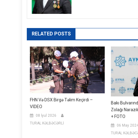
RELATED POSTS
FHN Və DSX Birgə Təlim Keçirdi –
Bakı Bulvarın
VİDEO
Zolağı Narazı
08 İyul 2026
+ FOTO
TURAL KƏLBƏCƏRLİ
06 May 202
TURAL KƏLBƏC