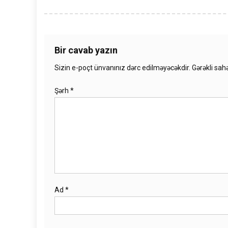
Bir cavab yazın
Sizin e-poçt ünvanınız dərc edilməyəcəkdir.
Gərəkli sah
Şərh
*
Ad
*