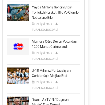
Yayda Minlərlə Gəncin Etdiyi
Təhlükəli Hərəkət: İflic Və Ölümlə
Nəticələnə Bilər!
28 İyul 2026
TURAL KƏLBƏCƏRLİ
Məmura Oğru Deyən Vətəndaş
1200 Manat Cərimələndi
28 İyul 2026
TURAL KƏLBƏCƏRLİ
U-18 Millimiz Portuqaliyanı
Geridönüşlə Məğlub Etdi
28 İyul 2026
TURAL KƏLBƏCƏRLİ
“İranın AzTV-Ni “düşmən
Media” Elan Etməsi