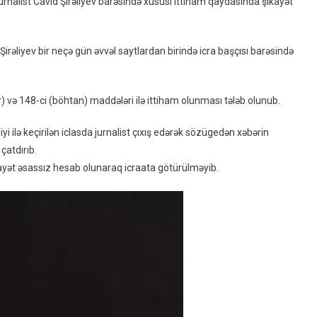
rnalist Cavid Şirəliyev barəsində xüsusi ittiham qaydasında şikayət
Başçısının
Jurnalist
Barədə
 Şirəliyev bir neçə gün əvvəl saytlardan birində icra başçısı barəsində
Şikayəti
Icraata
Götürülməyib
r) və 148-ci (böhtan) maddələri ilə ittiham olunması tələb olunub.
 ilə keçirilən iclasda jurnalist çıxış edərək sözügedən xəbərin
çatdırıb.
ayət əsassız hesab olunaraq icraata götürülməyib.