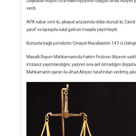
Daşkəsən Rayon İcra Hakimiyyətinin başçısı Əhəd Abıyev ju
verib.
APA xəbər verir ki, şikayət ərizəsində iddia olunub ki, Cavid
şərəf və ləyaqətə xələl gətirən məqalə yayımlayıb.
Bununla bağlı jurnalistin Cinayət Məcəlləsinin 147-ci (təhqi
Masallı Rayon Məhkəməsində hakim Firdovsi Əliyevin sədrliyi
imzasız yayımlandığını, yazının ona aid olmadığını diqqətə 
Məhkəmənin qərarı ilə Əhəd Abıyev tərəfindən verilmiş şik