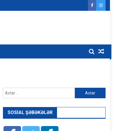
Axtarış:
SOSIAL ŞƏBƏKƏLƏR