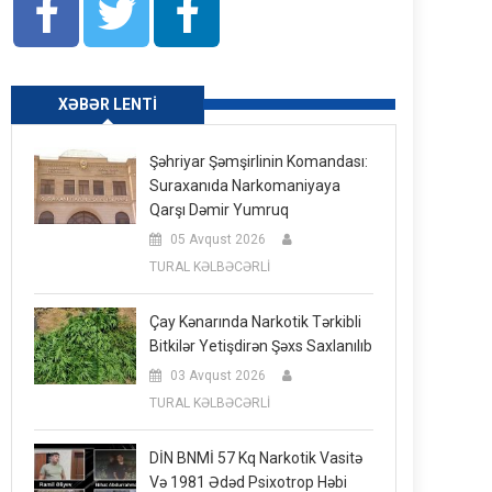
XƏBƏR LENTI
Şəhriyar Şəmşirlinin Komandası:
Suraxanıda Narkomaniyaya
Qarşı Dəmir Yumruq
05 Avqust 2026
TURAL KƏLBƏCƏRLİ
Çay Kənarında Narkotik Tərkibli
Bitkilər Yetişdirən Şəxs Saxlanılıb
03 Avqust 2026
TURAL KƏLBƏCƏRLİ
DİN BNMİ 57 Kq Narkotik Vasitə
Və 1981 Ədəd Psixotrop Həbi