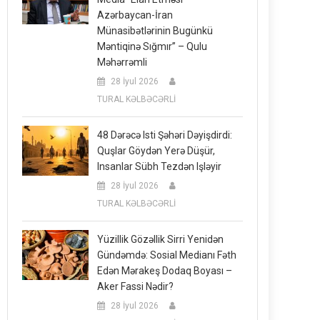
Azərbaycan-İran
Münasibətlərinin Bugünkü
Məntiqinə Sığmır” – Qulu
Məhərrəmli
28 İyul 2026
TURAL KƏLBƏCƏRLİ
48 Dərəcə Isti Şəhəri Dəyişdirdi:
Quşlar Göydən Yerə Düşür,
Insanlar Sübh Tezdən Işləyir
28 İyul 2026
TURAL KƏLBƏCƏRLİ
Yüzillik Gözəllik Sirri Yenidən
Gündəmdə: Sosial Medianı Fəth
Edən Mərakeş Dodaq Boyası –
Aker Fassi Nədir?
28 İyul 2026