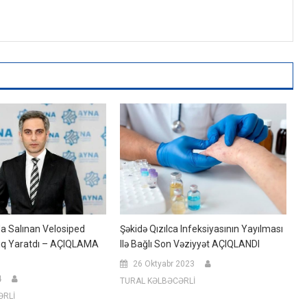
da Salınan Velosiped
Şəkidə Qızılca Infeksiyasının Yayılması
lıq Yaratdı – AÇIQLAMA
Ilə Bağlı Son Vəziyyət AÇIQLANDI
26 Oktyabr 2023
4
TURAL KƏLBƏCƏRLİ
ƏRLİ