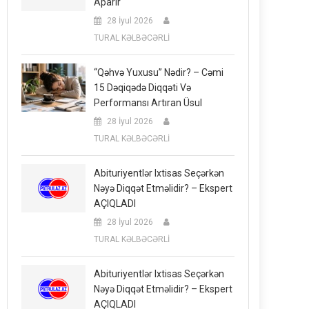
Aparır
28 İyul 2026
TURAL KƏLBƏCƏRLİ
“Qəhvə Yuxusu” Nədir? – Cəmi
15 Dəqiqədə Diqqəti Və
Performansı Artıran Üsul
28 İyul 2026
TURAL KƏLBƏCƏRLİ
Abituriyentlər Ixtisas Seçərkən
Nəyə Diqqət Etməlidir? – Ekspert
AÇIQLADI
28 İyul 2026
TURAL KƏLBƏCƏRLİ
Abituriyentlər Ixtisas Seçərkən
Nəyə Diqqət Etməlidir? – Ekspert
AÇIQLADI