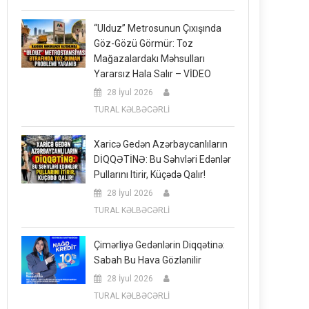
“Ulduz” Metrosunun Çıxışında
Göz-Gözü Görmür: Toz
Mağazalardakı Məhsulları
Yararsız Hala Salır – VİDEO
28 İyul 2026
TURAL KƏLBƏCƏRLİ
Xaricə Gedən Azərbaycanlıların
DİQQƏTİNƏ: Bu Səhvləri Edənlər
Pullarını Itirir, Küçədə Qalır!
28 İyul 2026
TURAL KƏLBƏCƏRLİ
Çimərliyə Gedənlərin Diqqətinə:
Sabah Bu Hava Gözlənilir
28 İyul 2026
TURAL KƏLBƏCƏRLİ