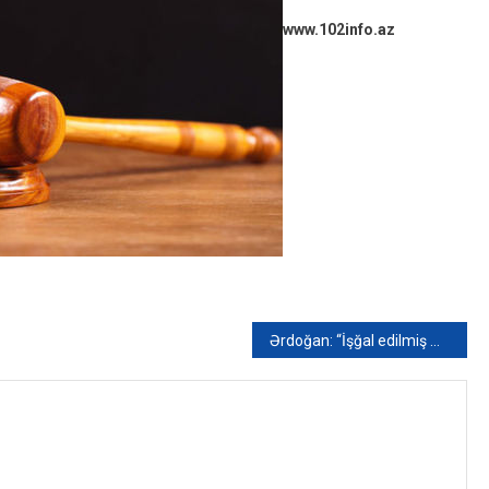
www.102info.az
Ərdoğan: “İşğal edilmiş Azərbaycan torpaqlarının azad edilməsi ilə bölgədə sülh üçün fürsət yaranıb”