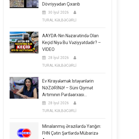
Dövriyyədən Çıxarıb
30 İyul 2026
TURAL KƏLBƏCƏRLİ
AAYDA-Nın Nəzarətində Olan
Keçid Niyə Bu Vəziyyətdədir? –
VİDEO
28 İyul 2026
TURAL KƏLBƏCƏRLİ
Ev Kirayələmək Istəyənlərin
NƏZƏRİNƏ! – Süni Qiymət
Artımının Pərdəarxası…
28 İyul 2026
TURAL KƏLBƏCƏRLİ
Minalanmış Ərazilərdə Yanğın:
FHN Çətin Şərtlərdə Mübarizə