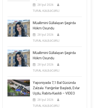
28 İyul 2026
TURAL KƏLBƏCƏRLİ
Müəllimini Güllələyən Şagirdə
Hökm Oxundu
28 İyul 2026
TURAL KƏLBƏCƏRLİ
Müəllimini Güllələyən Şagirdə
Hökm Oxundu
28 İyul 2026
TURAL KƏLBƏCƏRLİ
Yaponiyada 7,1 Bal Gücündə
Zəlzələ: Yanğınlar Başladı, Evlər
Uçdu, Rabitə Kəsildi – VİDEO
28 İyul 2026
TURAL KƏLBƏCƏRLİ