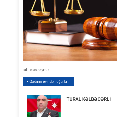
Baxış Sayı:
97
Yazı
Qadının evindən oğurluq edən keçmiş məhkumlar SAXLANILDI
naviqasiyası
TURAL KƏLBƏCƏRLİ