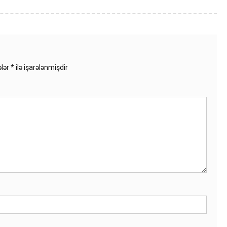
ələr
*
ilə işarələnmişdir