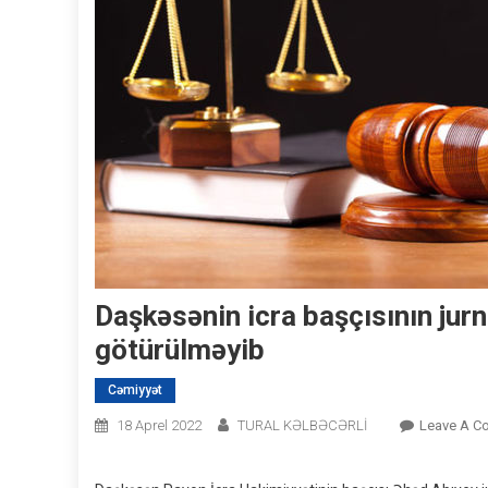
Daşkəsənin icra başçısının jurn
götürülməyib
Cəmiyyət
18 Aprel 2022
TURAL KƏLBƏCƏRLİ
Leave A C