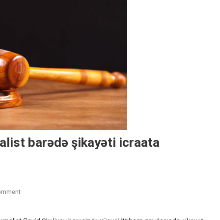
alist barədə şikayəti icraata
On
omment
Daşkəsənin
Icra