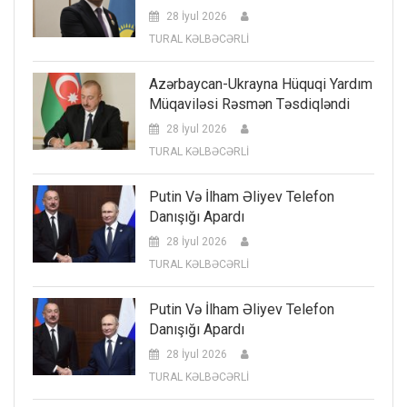
28 İyul 2026
TURAL KƏLBƏCƏRLİ
Azərbaycan-Ukrayna Hüquqi Yardım
Müqaviləsi Rəsmən Təsdiqləndi
28 İyul 2026
TURAL KƏLBƏCƏRLİ
Putin Və İlham Əliyev Telefon
Danışığı Apardı
28 İyul 2026
TURAL KƏLBƏCƏRLİ
Putin Və İlham Əliyev Telefon
Danışığı Apardı
28 İyul 2026
TURAL KƏLBƏCƏRLİ