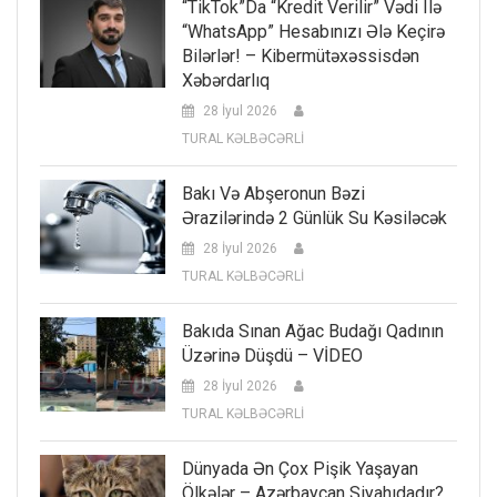
“TikTok”da “kredit Verilir” Vədi Ilə
“WhatsApp” Hesabınızı Ələ Keçirə
Bilərlər! – Kibermütəxəssisdən
Xəbərdarlıq
28 İyul 2026
TURAL KƏLBƏCƏRLİ
Bakı Və Abşeronun Bəzi
Ərazilərində 2 Günlük Su Kəsiləcək
28 İyul 2026
TURAL KƏLBƏCƏRLİ
Bakıda Sınan Ağac Budağı Qadının
Üzərinə Düşdü – VİDEO
28 İyul 2026
TURAL KƏLBƏCƏRLİ
Dünyada Ən Çox Pişik Yaşayan
Ölkələr – Azərbaycan Siyahıdadır?