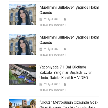
Müəllimini Güllələyən Şagirdə Hökm
Oxundu
28 İyul 2026
TURAL KƏLBƏCƏRLİ
Müəllimini Güllələyən Şagirdə Hökm
Oxundu
28 İyul 2026
TURAL KƏLBƏCƏRLİ
Yaponiyada 7,1 Bal Gücündə
Zəlzələ: Yanğınlar Başladı, Evlər
Uçdu, Rabitə Kəsildi – VİDEO
28 İyul 2026
TURAL KƏLBƏCƏRLİ
“Ulduz” Metrosunun Çıxışında Göz-
Gözü Görmür: Toz Mağazalardakı