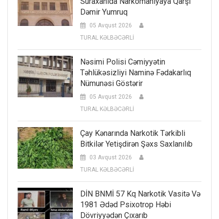
Suraxanıda Narkomaniyaya Qarşı
Dəmir Yumruq
05 Avqust 2026
TURAL KƏLBƏCƏRLİ
Nəsimi Polisi Cəmiyyətin
Təhlükəsizliyi Naminə Fədakarlıq
Nümunəsi Göstərir
05 Avqust 2026
TURAL KƏLBƏCƏRLİ
Çay Kənarında Narkotik Tərkibli
Bitkilər Yetişdirən Şəxs Saxlanılıb
03 Avqust 2026
TURAL KƏLBƏCƏRLİ
DİN BNMİ 57 Kq Narkotik Vasitə Və
1981 Ədəd Psixotrop Həbi
Dövriyyədən Çıxarıb