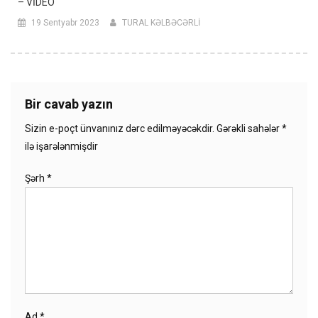
– VİDEO
19 Sentyabr 2023
TURAL KƏLBƏCƏRLİ
Bir cavab yazın
Sizin e-poçt ünvanınız dərc edilməyəcəkdir.
Gərəkli sahələr
*
ilə işarələnmişdir
Şərh
*
Ad
*