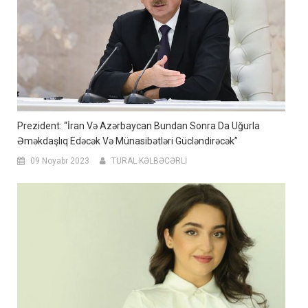
Prezident: “İran Və Azərbaycan Bundan Sonra Da Uğurla
Əməkdaşlıq Edəcək Və Münasibətləri Gücləndirəcək”
09 Noyabr 2023
TURAL KƏLBƏCƏRLİ