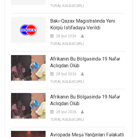
TURAL KƏLBƏCƏRLİ
Bakı-Qazax Magistralında Yeni
Körpü Istifadəyə Verildi
28 İyul 2026
TURAL KƏLBƏCƏRLİ
Afrikanın Bu Bölgəsində 19 Nəfər
Aclıqdan Ölüb
28 İyul 2026
TURAL KƏLBƏCƏRLİ
Afrikanın Bu Bölgəsində 19 Nəfər
Aclıqdan Ölüb
28 İyul 2026
TURAL KƏLBƏCƏRLİ
Avropada Meşə Yanğınları Fəlakətli