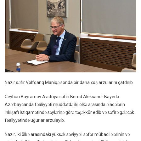
Nazir səfir Volfqanq Maniqə sonda bir daha xoş arzularını çatdırıb.
Ceyhun Bayramov Avstriya səfiri Bernd Aleksandr Bayerlə
Azərbaycanda fəaliyyəti müddətdə iki ölkə arasında əlaqələrin
inkişafı istiqamətində səylərinə görə təşəkkür edib və səfirə gələcək
fəaliyyətində uğurlar arzulayıb.
Nazir, iki ölkə arasındakı yüksək səviyyəli səfər mübadilələrinin və