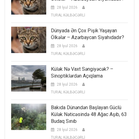
28 İyul 2026
TURAL KƏLBƏCƏRLİ
Dünyada Ən Çox Pişik Yaşayan
Ölkələr – Azərbaycan Siyahıdadır?
28 İyul 2026
TURAL KƏLBƏCƏRLİ
Külək Nə Vaxt Səngiyəcək? –
Sinoptiklərdən Açıqlama
28 İyul 2026
TURAL KƏLBƏCƏRLİ
Bakıda Dünəndən Başlayan Güclü
Külək Nəticəsində 48 Ağac Aşıb, 63
Budaq Sınıb
28 İyul 2026
TURAL KƏLBƏCƏRLİ