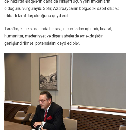
də, hazırda əlaqələrin daha da inkişafı üçün yeni imkanların
olduğunu vurğulayıb. Səfir, Azərbaycanın bölgədəki sabit ölkə və
etibarlı tərəfdaş olduğunu qeyd edib.
Tərəflər, iki ölkə arasında bir sıra, o cümlədən iqtisadi, ticarət,
humanitar, mədəniyyət və digər sahələrdə əməkdaşlığın
genişləndirilməsi potensialını qeyd ediblər.