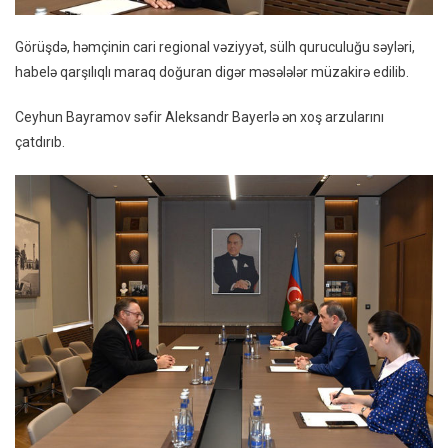
Görüşdə, həmçinin cari regional vəziyyət, sülh quruculuğu səyləri,
habelə qarşılıqlı maraq doğuran digər məsələlər müzakirə edilib.
Ceyhun Bayramov səfir Aleksandr Bayerlə ən xoş arzularını
çatdırıb.