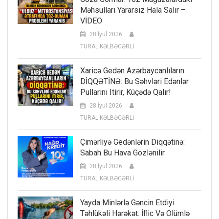
Məhsulları Yararsız Hala Salır –
VİDEO
28 İyul 2026
TURAL KƏLBƏCƏRLİ
Xaricə Gedən Azərbaycanlıların
DİQQƏTİNƏ: Bu Səhvləri Edənlər
Pullarını Itirir, Küçədə Qalır!
28 İyul 2026
TURAL KƏLBƏCƏRLİ
Çimərliyə Gedənlərin Diqqətinə:
Sabah Bu Hava Gözlənilir
28 İyul 2026
TURAL KƏLBƏCƏRLİ
Yayda Minlərlə Gəncin Etdiyi
Təhlükəli Hərəkət: İflic Və Ölümlə