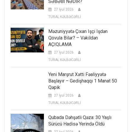
SƏBƏBİ NƏDİR?
27 İyul 2026
TURAL KƏLBƏCƏRLİ
Məzuniyyətə Çıxan Işçi Işdən
Qovula Bilər? – Vəkildən
AÇIQLAMA
27 İyul 2026
TURAL KƏLBƏCƏRLİ
Yeni Marşrut Xətti Fəaliyyətə
Başlayır – Gedişhaqqı 1 Manat 50
Qəpik
27 İyul 2026
TURAL KƏLBƏCƏRLİ
Qubada Dəhşətli Qəza: 30 Yaşlı
Sürücü Hadisə Yerində Öldü
27 İyul 2026