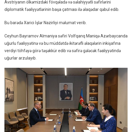
Avstriyanın ölkəmizdəki fövqəladə və səlahiyyətli səfirlərini
Və
diplomatik fəaliyyətlərinin başa çatması ilə əlaqədar qəbul edib.
Avstri
Səfirlə
Bu barədə Xarici İşlər Nazirliyi məlumat verib.
Ilə
Görüş
Ceyhun Bayramov Almaniya səfiri Volfqanq Maniqə Azərbaycanda
–
uğurlu fəaliyyətinə və bu müddətdə ikitərəfli əlaqələrin inkişafına
FOTO
verdiyi töhfəyə görə təşəkkür edib və səfirə gələcək fəaliyyətində
uğurlar arzulayıb.