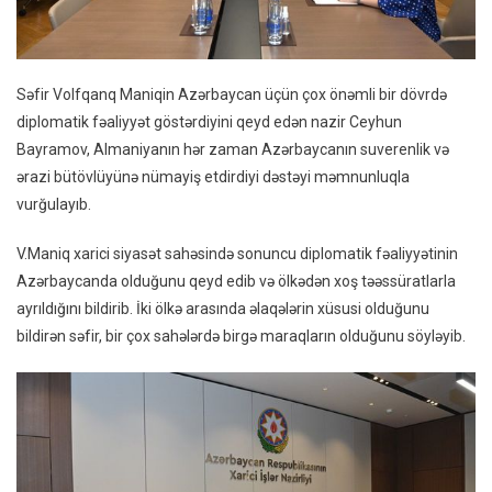
Səfir Volfqanq Maniqin Azərbaycan üçün çox önəmli bir dövrdə
diplomatik fəaliyyət göstərdiyini qeyd edən nazir Ceyhun
Bayramov, Almaniyanın hər zaman Azərbaycanın suverenlik və
ərazi bütövlüyünə nümayiş etdirdiyi dəstəyi məmnunluqla
vurğulayıb.
V.Maniq xarici siyasət sahəsində sonuncu diplomatik fəaliyyətinin
Azərbaycanda olduğunu qeyd edib və ölkədən xoş təəssüratlarla
ayrıldığını bildirib. İki ölkə arasında əlaqələrin xüsusi olduğunu
bildirən səfir, bir çox sahələrdə birgə maraqların olduğunu söyləyib.