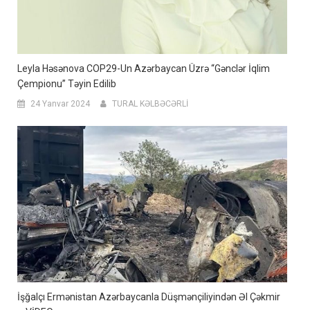
Leyla Həsənova COP29-Un Azərbaycan Üzrə “Gənclər İqlim
Çempionu” Təyin Edilib
24 Yanvar 2024
TURAL KƏLBƏCƏRLİ
İşğalçı Ermənistan Azərbaycanla Düşmənçiliyindən Əl Çəkmir