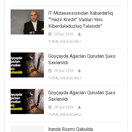
İT Mütəxəssisindən Xəbərdarlıq:
“”Hazır Kredit” Vədləri Yeni
Kiberdələduzluq Tələsidir”
28 İyul 2026
TURAL KƏLBƏCƏRLİ
Göyçayda Ağacları Qurudan Şəxs
Saxlanıldı
28 İyul 2026
TURAL KƏLBƏCƏRLİ
Göyçayda Ağacları Qurudan Şəxs
Saxlanıldı
28 İyul 2026
TURAL KƏLBƏCƏRLİ
İranda Rəsmi Qəbulda