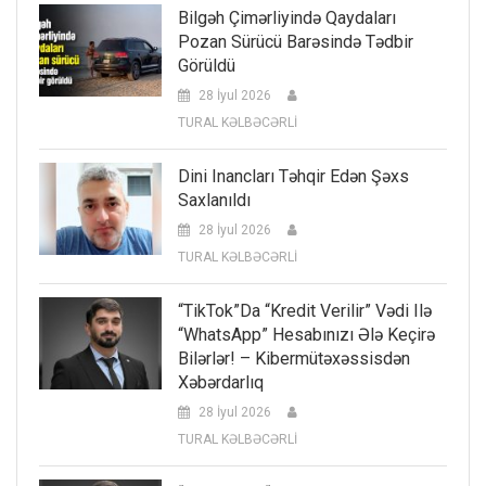
Bilgəh Çimərliyində Qaydaları
Pozan Sürücü Barəsində Tədbir
Görüldü
28 İyul 2026
TURAL KƏLBƏCƏRLİ
Dini Inancları Təhqir Edən Şəxs
Saxlanıldı
28 İyul 2026
TURAL KƏLBƏCƏRLİ
“TikTok”da “kredit Verilir” Vədi Ilə
“WhatsApp” Hesabınızı Ələ Keçirə
Bilərlər! – Kibermütəxəssisdən
Xəbərdarlıq
28 İyul 2026
TURAL KƏLBƏCƏRLİ