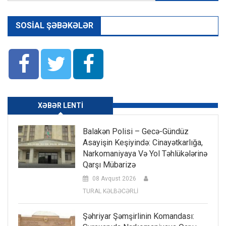
SOSIAL ŞƏBƏKƏLƏR
XƏBƏR LENTI
Balakən Polisi – Gecə-Gündüz
Asayişin Keşiyində: Cinayətkarlığa,
Narkomaniyaya Və Yol Təhlükələrinə
Qarşı Mübarizə
08 Avqust 2026
TURAL KƏLBƏCƏRLİ
Şəhriyar Şəmşirlinin Komandası: