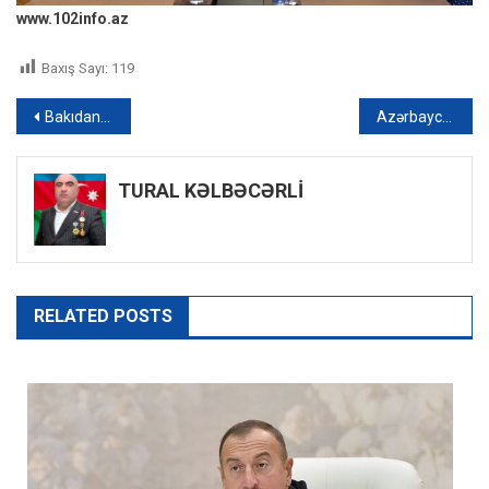
www.102info.az
Baxış Sayı:
119
Yazı
Bakıdan Şuşaya əlavə avtobus reysi açılacaq
Azərbaycanda ilk dəfə “Albalı və gilas” festivalı keçirilib – FOTO
naviqasiyası
TURAL KƏLBƏCƏRLİ
RELATED POSTS