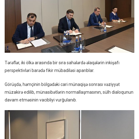
Tərəflər, iki ölkə arasında bir sıra sahələrdə əlaqələrin inkişafı
perspektivləri barədə fikir mübadiləsi aparıblar.
Görüşdə, həmçinin bölgədəki cari münaqişə sonrası vəziyyət
müzakirə edilib, münasibətlərin normallaşmasının, sülh dialoqunun
davam etməsinin vacibliyi vurğulanıb.