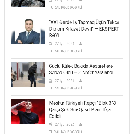
TURAL KƏLBƏCƏRLİ
“XXI Əsrdə Iş Tapmaq Üçün Təkcə
Diplom Kifayət Deyil” – EKSPERT
RƏYİ
27 İyul 2026
TURAL KƏLBƏCƏRLİ
Güclü Külək Bakıda Xəsarətlərə
Səbəb Oldu – 3 Nəfər Yaralandı
27 İyul 2026
TURAL KƏLBƏCƏRLİ
Məşhur Türkiyəli Repçi “Blok 3″ə
Qarşı Şok Sui-Qəsd Planı Ifşa
Edildi
27 İyul 2026
TURAL KƏLBƏCƏRLİ