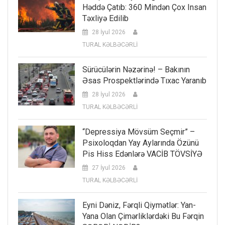
Həddə Çatıb: 360 Mindən Çox Insan
Təxliyə Edilib
28 İyul 2026
TURAL KƏLBƏCƏRLİ
Sürücülərin Nəzərinə! – Bakının
Əsas Prospektlərində Tıxac Yaranıb
28 İyul 2026
TURAL KƏLBƏCƏRLİ
“Depressiya Mövsüm Seçmir” –
Psixoloqdan Yay Aylarında Özünü
Pis Hiss Edənlərə VACİB TÖVSİYƏ
27 İyul 2026
TURAL KƏLBƏCƏRLİ
Eyni Dəniz, Fərqli Qiymətlər: Yan-
Yana Olan Çimərliklərdəki Bu Fərqin