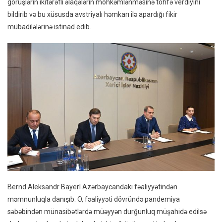
görüşlərin ikitərəfli əlaqələrin möhkəmlənməsinə töhfə verdiyini
bildirib və bu xüsusda avstriyalı həmkarı ilə apardığı fikir
mübadilələrinə istinad edib.
Bernd Aleksandr Bayerl Azərbaycandakı fəaliyyətindən
məmnunluqla danışıb. O, fəaliyyəti dövründə pandemiya
səbəbindən münasibətlərdə müəyyən durğunluq müşahidə edilsə