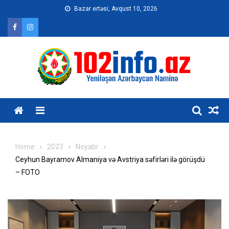
Skip
Bazar ertəsi, Avqust 10, 2026
to
content
Home
2023
Noyabr
Ceyhun Bayramov Almaniya və Avstriya səfirləri ilə görüşdü
– FOTO