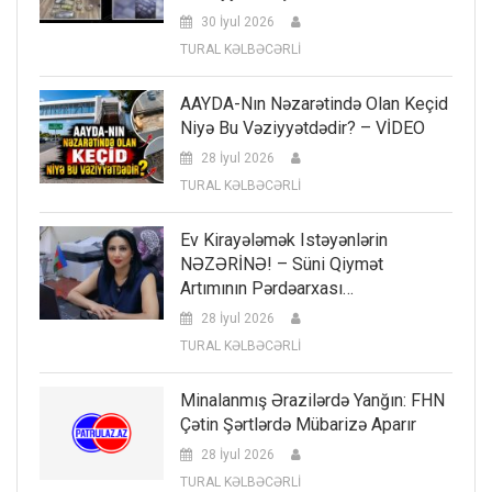
30 İyul 2026
TURAL KƏLBƏCƏRLİ
AAYDA-Nın Nəzarətində Olan Keçid
Niyə Bu Vəziyyətdədir? – VİDEO
28 İyul 2026
TURAL KƏLBƏCƏRLİ
Ev Kirayələmək Istəyənlərin
NƏZƏRİNƏ! – Süni Qiymət
Artımının Pərdəarxası…
28 İyul 2026
TURAL KƏLBƏCƏRLİ
Minalanmış Ərazilərdə Yanğın: FHN
Çətin Şərtlərdə Mübarizə Aparır
28 İyul 2026
TURAL KƏLBƏCƏRLİ