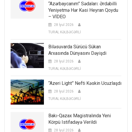
“Azərbaycanım” Sədaları: Ərdəbilli
Yeniyetmə Hər Kəsi Heyran Qoydu
– VİDEO
28 İyul 2026
TURAL KƏLBƏCƏRLİ
Biləsuvarda Sürücü Sükan
Arxasında Dünyasını Dəyişdi
28 İyul 2026
TURAL KƏLBƏCƏRLİ
“Azeri Light” Nefti Kəskin Ucuzlaşdı
28 İyul 2026
TURAL KƏLBƏCƏRLİ
Bakı-Qazax Magistralında Yeni
Körpü Istifadəyə Verildi
28 İyul 2026