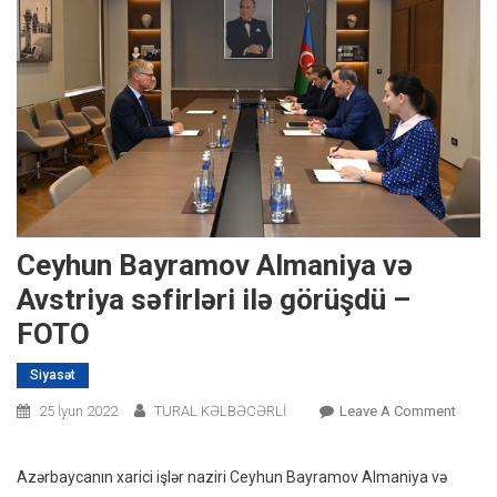
Ceyhun Bayramov Almaniya və
Avstriya səfirləri ilə görüşdü –
FOTO
Siyasət
On
25 İyun 2022
TURAL KƏLBƏCƏRLİ
Leave A Comment
Ceyhu
Bayra
Azərbaycanın xarici işlər naziri Ceyhun Bayramov Almaniya və
Alman