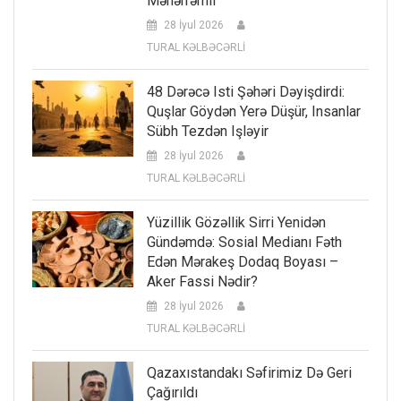
Məhərrəmli
28 İyul 2026
TURAL KƏLBƏCƏRLİ
48 Dərəcə Isti Şəhəri Dəyişdirdi:
Quşlar Göydən Yerə Düşür, Insanlar
Sübh Tezdən Işləyir
28 İyul 2026
TURAL KƏLBƏCƏRLİ
Yüzillik Gözəllik Sirri Yenidən
Gündəmdə: Sosial Medianı Fəth
Edən Mərakeş Dodaq Boyası –
Aker Fassi Nədir?
28 İyul 2026
TURAL KƏLBƏCƏRLİ
Qazaxıstandakı Səfirimiz Də Geri
Çağırıldı