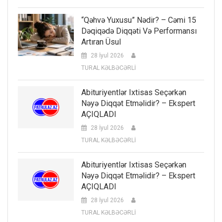
“Qəhvə Yuxusu” Nədir? – Cəmi 15
Dəqiqədə Diqqəti Və Performansı
Artıran Üsul
28 İyul 2026
TURAL KƏLBƏCƏRLİ
Abituriyentlər Ixtisas Seçərkən
Nəyə Diqqət Etməlidir? – Ekspert
AÇIQLADI
28 İyul 2026
TURAL KƏLBƏCƏRLİ
Abituriyentlər Ixtisas Seçərkən
Nəyə Diqqət Etməlidir? – Ekspert
AÇIQLADI
28 İyul 2026
TURAL KƏLBƏCƏRLİ