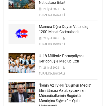
Nəticələnə Bilər!
28 İyul 2026
TURAL KƏLBƏCƏRLİ
Məmura Oğru Deyən Vətəndaş
1200 Manat Cərimələndi
28 İyul 2026
TURAL KƏLBƏCƏRLİ
U-18 Millimiz Portuqaliyanı
Geridönüşlə Məğlub Etdi
28 İyul 2026
TURAL KƏLBƏCƏRLİ
“İranın AzTV-Ni “düşmən Media”
Elan Etməsi Azərbaycan-İran
Münasibətlərinin Bugünkü
Məntiqinə Sığmır” – Qulu