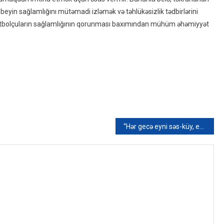
beyin sağlamlığını mütəmadi izləmək və təhlükəsizlik tədbirlərini
utbolçuların sağlamlığının qorunması baxımından mühüm əhəmiyyət
“Hər gecə eyni səs-küy, eyni söyüşlər…” – Xırdalanda sakinlərin rahatlığı pozulur