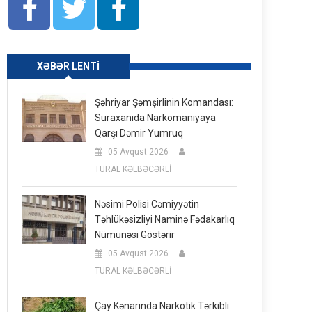
XƏBƏR LENTI
Şəhriyar Şəmşirlinin Komandası:
Suraxanıda Narkomaniyaya
Qarşı Dəmir Yumruq
05 Avqust 2026
TURAL KƏLBƏCƏRLİ
Nəsimi Polisi Cəmiyyətin
Təhlükəsizliyi Naminə Fədakarlıq
Nümunəsi Göstərir
05 Avqust 2026
TURAL KƏLBƏCƏRLİ
Çay Kənarında Narkotik Tərkibli