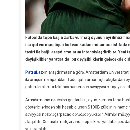
Futbolda topa başla zərbə vurmaq oyunun ayrılmaz hiss
isə qol vurmaq üçün bu texnikadan mütəmadi istifadə ed
təsiri ilə bağlı araşdırmalarını intensivləşdiriblər. Yen
dəyişikliklər yaratsa da, bu dəyişikliklərin gələcəkdə ci
Patrul.az
-ın araşdırmasına görə, Amsterdam Universiteti 
ilə araşdırma aparıblar. Tədqiqat zamanı iştirakçılardan
götürülərək müxtəlif biomarkerlərin səviyyəsi müqayisə edi
Araşdırmanın nəticələri göstərib ki, oyun zamanı topa baş
göstəricilərindən biri hesab olunan S100B zülalının, həmçin
səviyyəsi nəzərəçarpacaq dərəcədə yüksəlir. Alimlər müəyyən
əlaqəlidir. Xüsusilə matç ərzində topa iki və ya daha çox 
yüksək olub.