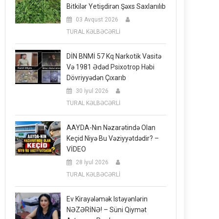
Bitkilər Yetişdirən Şəxs Saxlanılıb
03 Avqust 2026
TURAL KƏLBƏCƏRLİ
DİN BNMİ 57 Kq Narkotik Vasitə
Və 1981 Ədəd Psixotrop Həbi
Dövriyyədən Çıxarıb
30 İyul 2026
TURAL KƏLBƏCƏRLİ
AAYDA-Nın Nəzarətində Olan
Keçid Niyə Bu Vəziyyətdədir? –
VİDEO
28 İyul 2026
TURAL KƏLBƏCƏRLİ
Ev Kirayələmək Istəyənlərin
NƏZƏRİNƏ! – Süni Qiymət