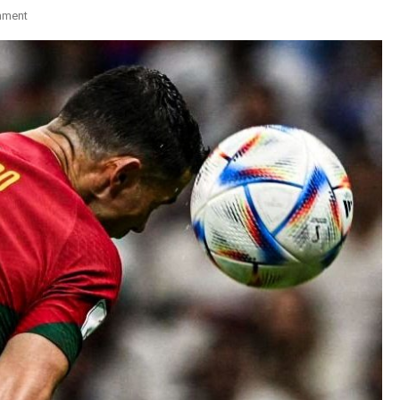
On
mment
Hər
Matçda
Edilən
Bu
Hərəkət
Beyinə
Təsir
Edə
Bilər
–
DETALLAR