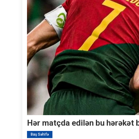
Hər matçda edilən bu hərəkət 
Baş Səhifə