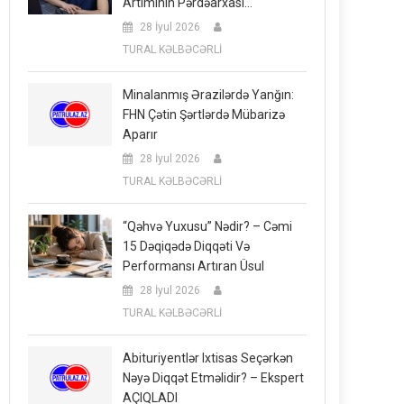
Artımının Pərdəarxası…
28 İyul 2026
TURAL KƏLBƏCƏRLİ
Minalanmış Ərazilərdə Yanğın:
FHN Çətin Şərtlərdə Mübarizə
Aparır
28 İyul 2026
TURAL KƏLBƏCƏRLİ
“Qəhvə Yuxusu” Nədir? – Cəmi
15 Dəqiqədə Diqqəti Və
Performansı Artıran Üsul
28 İyul 2026
TURAL KƏLBƏCƏRLİ
Abituriyentlər Ixtisas Seçərkən
Nəyə Diqqət Etməlidir? – Ekspert
AÇIQLADI