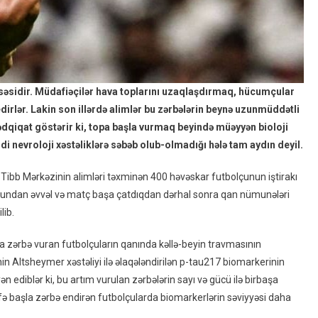
əsidir. Müdafiəçilər hava toplarını uzaqlaşdırmaq, hücumçular
irlər. Lakin son illərdə alimlər bu zərbələrin beynə uzunmüddətli
i tədqiqat göstərir ki, topa başla vurmaq beyində müəyyən bioloji
ddi nevroloji xəstəliklərə səbəb olub-olmadığı hələ tam aydın deyil.
Tibb Mərkəzinin alimləri təxminən 400 həvəskar futbolçunun iştirakı
 oyundan əvvəl və matç başa çatdıqdan dərhal sonra qan nümunələri
lib.
la zərbə vuran futbolçuların qanında kəllə-beyin travmasının
in Altsheymer xəstəliyi ilə əlaqələndirilən p-tau217 biomarkerinin
 ediblər ki, bu artım vurulan zərbələrin sayı və gücü ilə birbaşa
dəfə başla zərbə endirən futbolçularda biomarkerlərin səviyyəsi daha