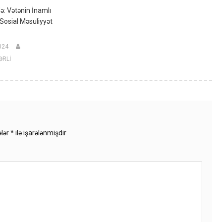
ə: Vətənin İnamlı
Sosial Məsuliyyət
024
ƏRLİ
ələr
*
ilə işarələnmişdir