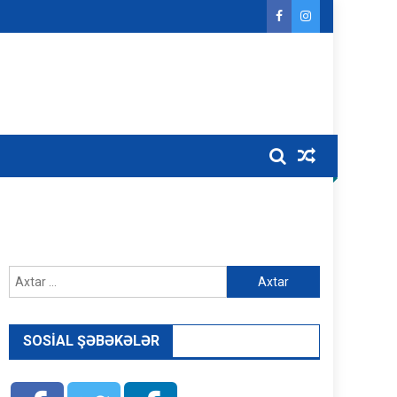
Axtarış:
SOSIAL ŞƏBƏKƏLƏR