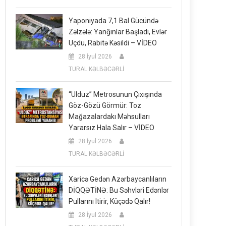
Yaponiyada 7,1 Bal Gücündə
Zəlzələ: Yanğınlar Başladı, Evlər
Uçdu, Rabitə Kəsildi – VİDEO
28 İyul 2026
TURAL KƏLBƏCƏRLİ
“Ulduz” Metrosunun Çıxışında
Göz-Gözü Görmür: Toz
Mağazalardakı Məhsulları
Yararsız Hala Salır – VİDEO
28 İyul 2026
TURAL KƏLBƏCƏRLİ
Xaricə Gedən Azərbaycanlıların
DİQQƏTİNƏ: Bu Səhvləri Edənlər
Pullarını Itirir, Küçədə Qalır!
28 İyul 2026