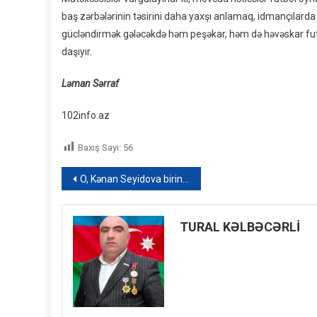
baş zərbələrinin təsirini daha yaxşı anlamaq, idmançılarda 
gücləndirmək gələcəkdə həm peşəkar, həm də həvəskar f
daşıyır.
Ləman Sərraf
102info.az
Baxış Sayı:
56
Yazı
O, Kənan Seyidova birinci müavin təyin edildi – FOTO
naviqasiyası
TURAL KƏLBƏCƏRLİ