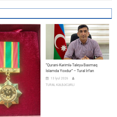
“Qurani-Kərimlə Taleyə Baxmaq
İslamda Yoxdur” – Tural İrfan
13 İyul 2026
TURAL KƏLBƏCƏRLİ