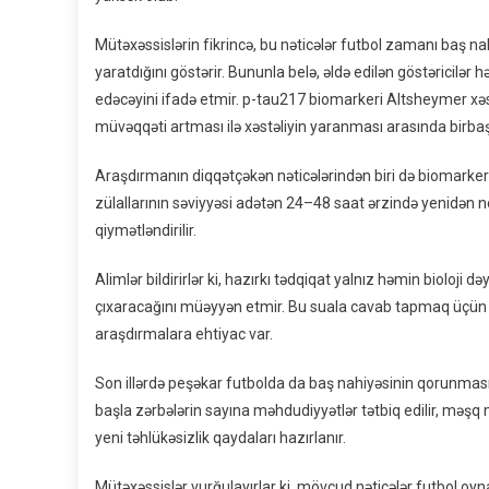
Mütəxəssislərin fikrincə, bu nəticələr futbol zamanı baş nah
yaratdığını göstərir. Bununla belə, əldə edilən göstəricilər 
edəcəyini ifadə etmir. p-tau217 biomarkeri Altsheymer xəst
müvəqqəti artması ilə xəstəliyin yaranması arasında birbaş
Araşdırmanın diqqətçəkən nəticələrindən biri də biomarkerl
zülallarının səviyyəsi adətən 24–48 saat ərzində yenidən n
qiymətləndirilir.
Alimlər bildirirlər ki, hazırkı tədqiqat yalnız həmin bioloji də
çıxaracağını müəyyən etmir. Bu suala cavab tapmaq üçün 
araşdırmalara ehtiyac var.
Son illərdə peşəkar futbolda da baş nahiyəsinin qorunmasına
başla zərbələrin sayına məhdudiyyətlər tətbiq edilir, məşq
yeni təhlükəsizlik qaydaları hazırlanır.
Mütəxəssislər vurğulayırlar ki, mövcud nəticələr futbol o