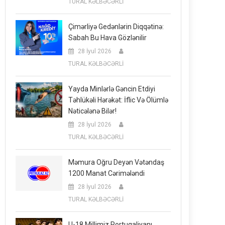
TURAL KƏLBƏCƏRLİ
Çimərliyə Gedənlərin Diqqətinə:
Sabah Bu Hava Gözlənilir
28 İyul 2026
TURAL KƏLBƏCƏRLİ
Yayda Minlərlə Gəncin Etdiyi
Təhlükəli Hərəkət: İflic Və Ölümlə
Nəticələnə Bilər!
28 İyul 2026
TURAL KƏLBƏCƏRLİ
Məmura Oğru Deyən Vətəndaş
1200 Manat Cərimələndi
28 İyul 2026
TURAL KƏLBƏCƏRLİ
U-18 Millimiz Portuqaliyanı