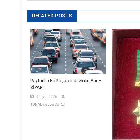
RELATED POSTS
Paytaxtın Bu Küçələrində Sıxlıq Var –
SİYAHI
02 İyul 2026
TURAL KƏLBƏCƏRLİ