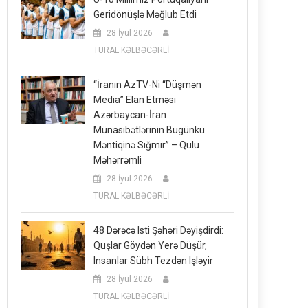
Geridönüşlə Məğlub Etdi
28 İyul 2026
TURAL KƏLBƏCƏRLİ
“İranın AzTV-Ni “düşmən
Media” Elan Etməsi
Azərbaycan-İran
Münasibətlərinin Bugünkü
Məntiqinə Sığmır” – Qulu
Məhərrəmli
28 İyul 2026
TURAL KƏLBƏCƏRLİ
48 Dərəcə Isti Şəhəri Dəyişdirdi:
Quşlar Göydən Yerə Düşür,
Insanlar Sübh Tezdən Işləyir
28 İyul 2026
TURAL KƏLBƏCƏRLİ