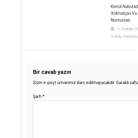
Könül Nəbizad
Xidmətçisi Və 
Nümunəsi
11 Dekabr 2
TURAL KƏLBƏC
Bir cavab yazın
Sizin e-poçt ünvanınız dərc edilməyəcəkdir.
Gərəkli sah
Şərh
*