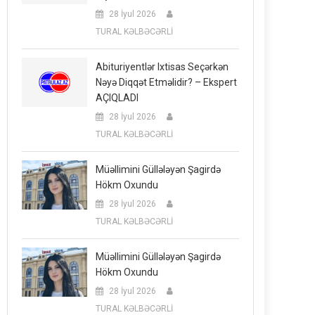
28 İyul 2026
TURAL KƏLBƏCƏRLİ
Abituriyentlər Ixtisas Seçərkən
Nəyə Diqqət Etməlidir? – Ekspert
AÇIQLADI
28 İyul 2026
TURAL KƏLBƏCƏRLİ
Müəllimini Güllələyən Şagirdə
Hökm Oxundu
28 İyul 2026
TURAL KƏLBƏCƏRLİ
Müəllimini Güllələyən Şagirdə
Hökm Oxundu
28 İyul 2026
TURAL KƏLBƏCƏRLİ