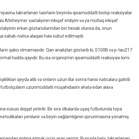
iyəsinə təkrarlanan təsirlərin beyində qısamüddətli bioloji reaksiyalar
hələ Altsheymer xəstəliyinin inkişaf etdiyini və ya mütləq inkişaf
əliyinin erkən göstəricilərindən biri hesab olunsa da, onun
a səbəb-nəticə əlaqəsi hələ sübut edilməyib.
ərin qalıcı olmamasıdır. Qan analizləri göstərib ki, S100B və p-tau217
ormal həddə qayıdır. Bu isə orqanizmin qısamüddətli reaksiyası kimi
yişiklikləri qeydə alıb və onların uzun illər sonra hansı nəticələrə gətirib
futbolçuların uzunmüddətli müşahidəsini əhatə edən əlavə
 xüsusi diqqət yetirilir. Bir sıra ölkələrdə uşaq futbolunda topa
 metodikaları yenilənir və beyin sağlamlığının qorunmasına yönəlmiş
ynamaqdan imtina etmək üçün əsas vermir. Bununla belə, təkrarlanan