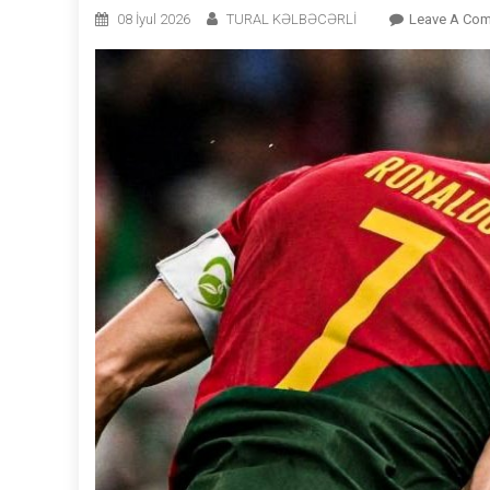
08 İyul 2026
TURAL KƏLBƏCƏRLİ
Leave A Co