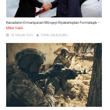
Kanadanın Ermənipərəst Mövqeyi Riyakarlıqdan Formalaşıb –
Millət Vəkili
30 Oktyabr 2023
TURAL KƏLBƏCƏRLİ