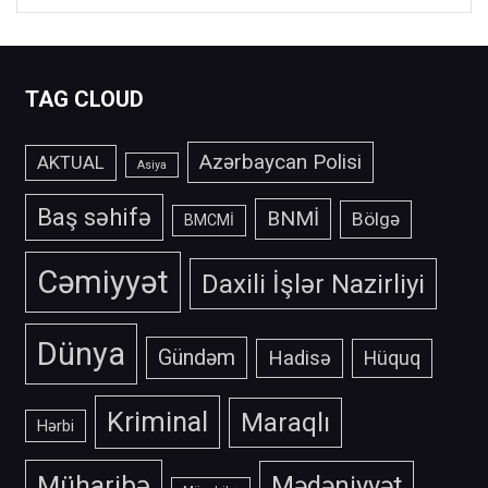
TAG CLOUD
Azərbaycan Polisi
AKTUAL
Asiya
Baş səhifə
BNMİ
Bölgə
BMCMİ
Cəmiyyət
Daxili İşlər Nazirliyi
Dünya
Gündəm
Hadisə
Hüquq
Kriminal
Maraqlı
Hərbi
Müharibə
Mədəniyyət