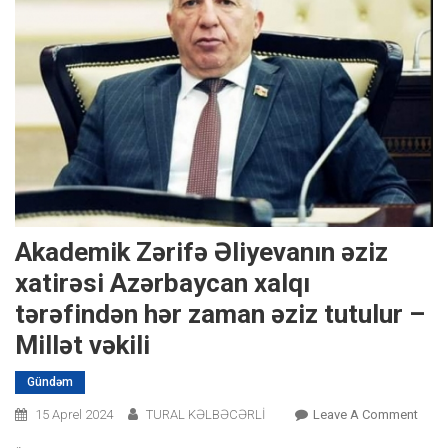
Akademik Zərifə Əliyevanın əziz
xatirəsi Azərbaycan xalqı
tərəfindən hər zaman əziz tutulur –
Millət vəkili
Gündəm
On
15 Aprel 2024
TURAL KƏLBƏCƏRLİ
Leave A Comment
Akad