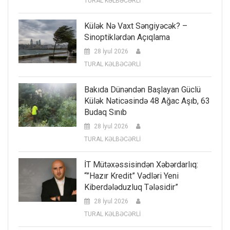
TURAL KƏLBƏCƏRLİ
Külək Nə Vaxt Səngiyəcək? –
Sinoptiklərdən Açıqlama
28 İyul 2026
TURAL KƏLBƏCƏRLİ
Bakıda Dünəndən Başlayan Güclü
Külək Nəticəsində 48 Ağac Aşıb, 63
Budaq Sınıb
28 İyul 2026
TURAL KƏLBƏCƏRLİ
İT Mütəxəssisindən Xəbərdarlıq:
“”Hazır Kredit” Vədləri Yeni
Kiberdələduzluq Tələsidir”
28 İyul 2026
TURAL KƏLBƏCƏRLİ