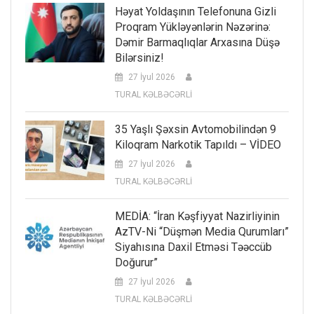
Həyat Yoldaşının Telefonuna Gizli
Proqram Yükləyənlərin Nəzərinə:
Dəmir Barmaqlıqlar Arxasına Düşə
Bilərsiniz!
27 İyul 2026
TURAL KƏLBƏCƏRLİ
35 Yaşlı Şəxsin Avtomobilindən 9
Kiloqram Narkotik Tapıldı – VİDEO
27 İyul 2026
TURAL KƏLBƏCƏRLİ
MEDİA: “İran Kəşfiyyat Nazirliyinin
AzTV-Ni “düşmən Media Qurumları”
Siyahısına Daxil Etməsi Təəccüb
Doğurur”
27 İyul 2026
TURAL KƏLBƏCƏRLİ