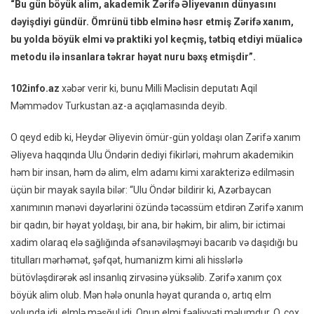
“Bu gün böyük alim, akademik Zərifə Əliyevanın dünyasını
Zərif
dəyişdiyi gündür. Ömrünü tibb elminə həsr etmiş Zərifə xanım,
Əliye
bu yolda böyük elmi və praktiki yol keçmiş, tətbiq etdiyi müalicə
Əziz
metodu ilə insanlara təkrar həyat nuru bəxş etmişdir”.
Xatir
Azər
102info.az
xəbər verir ki, bunu Milli Məclisin deputatı Aqil
Xalqı
Tərəf
Məmmədov Turkustan.az-a açıqlamasında deyib.
Hər
O qeyd edib ki, Heydər Əliyevin ömür-gün yoldaşı olan Zərifə xanım
Zam
Əziz
Əliyeva haqqında Ulu Öndərin dediyi fikirləri, məhrum akademikin
Tutul
həm bir insan, həm də alim, elm adamı kimi xarakterizə edilməsin
–
üçün bir mayak sayıla bilər: “Ulu Öndər bildirir ki, Azərbaycan
Millət
xanımının mənəvi dəyərlərini özündə təcəssüm etdirən Zərifə xanım
Vəkili
bir qadın, bir həyat yoldaşı, bir ana, bir həkim, bir alim, bir ictimai
xadim olaraq elə sağlığında əfsanəviləşməyi bacarıb və daşıdığı bu
titulları mərhəmət, şəfqət, humanizm kimi ali hisslərlə
bütövləşdirərək əsl insanlıq zirvəsinə yüksəlib. Zərifə xanım çox
böyük alim olub. Mən hələ onunla həyat quranda o, artıq elm
yolunda idi, elmlə məşğul idi. Onun elmi fəaliyyəti məlumdur. O, çox