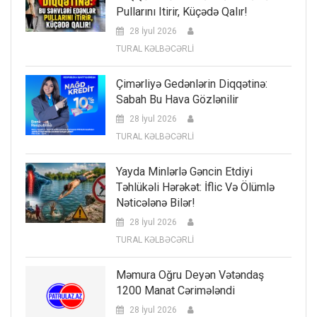
Pullarını Itirir, Küçədə Qalır!
28 İyul 2026
TURAL KƏLBƏCƏRLİ
Çimərliyə Gedənlərin Diqqətinə:
Sabah Bu Hava Gözlənilir
28 İyul 2026
TURAL KƏLBƏCƏRLİ
Yayda Minlərlə Gəncin Etdiyi
Təhlükəli Hərəkət: İflic Və Ölümlə
Nəticələnə Bilər!
28 İyul 2026
TURAL KƏLBƏCƏRLİ
Məmura Oğru Deyən Vətəndaş
1200 Manat Cərimələndi
28 İyul 2026