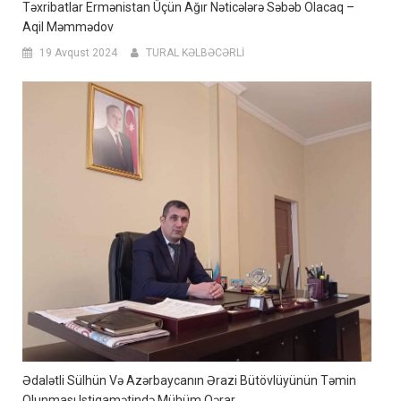
Təxribatlar Ermənistan Üçün Ağır Nəticələrə Səbəb Olacaq –
Aqil Məmmədov
19 Avqust 2024
TURAL KƏLBƏCƏRLİ
Ədalətli Sülhün Və Azərbaycanın Ərazi Bütövlüyünün Təmin
Olunması Istiqamətində Mühüm Qərar.