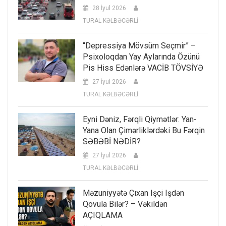
28 İyul 2026
TURAL KƏLBƏCƏRLİ
“Depressiya Mövsüm Seçmir” –
Psixoloqdan Yay Aylarında Özünü
Pis Hiss Edənlərə VACİB TÖVSİYƏ
27 İyul 2026
TURAL KƏLBƏCƏRLİ
Eyni Dəniz, Fərqli Qiymətlər: Yan-
Yana Olan Çimərliklərdəki Bu Fərqin
SƏBƏBİ NƏDİR?
27 İyul 2026
TURAL KƏLBƏCƏRLİ
Məzuniyyətə Çıxan Işçi Işdən
Qovula Bilər? – Vəkildən
AÇIQLAMA