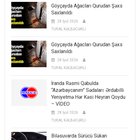
Göyçayda Ağacları Qurudan Şəxs
Saxlanıldı
28 İyul 2026
TURAL KƏLBƏCƏRLİ
Göyçayda Ağacları Qurudan Şəxs
Saxlanıldı
28 İyul 2026
TURAL KƏLBƏCƏRLİ
İranda Rəsmi Qəbulda
“Azərbaycanım” Sədaları: Ərdəbilli
Yeniyetmə Hər Kəsi Heyran Qoydu
– VİDEO
28 İyul 2026
TURAL KƏLBƏCƏRLİ
Biləsuvarda Sürücü Sükan