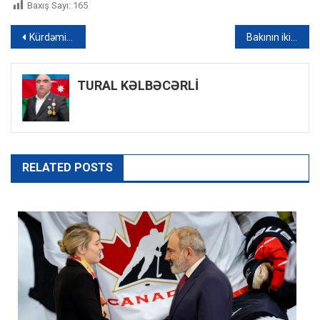
Baxış Sayı:
165
Yazı
Kürdəmirin acınacaqlı vəziyyətdə qalan küçələri: Sakinlər şikayət etdi – VİDEO
Bakının iki rayonunda qaz kəsiləcək
naviqasiyası
TURAL KƏLBƏCƏRLİ
RELATED POSTS