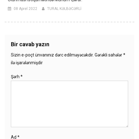
08 Aprel 2022
TURAL KƏLBƏCƏRLİ
Bir cavab yazın
Sizin e-poçt ünvanınız dərc edilməyəcəkdir.
Gərəkli sahələr
*
ilə işarələnmişdir
Şərh
*
Ad
*