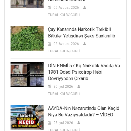
05 Avqust 2026
TURAL KƏLBƏCƏRLİ
Çay Kənarında Narkotik Tərkibli
Bitkilər Yetişdirən Şəxs Saxlanılıb
03 Avqust 2026
TURAL KƏLBƏCƏRLİ
DİN BNMİ 57 Kq Narkotik Vasitə Və
1981 Ədəd Psixotrop Həbi
Dövriyyədən Çıxarıb
30 İyul 2026
TURAL KƏLBƏCƏRLİ
AAYDA-Nın Nəzarətində Olan Keçid
Niyə Bu Vəziyyətdədir? – VİDEO
28 İyul 2026
TURAL KƏLBƏCƏRLİ