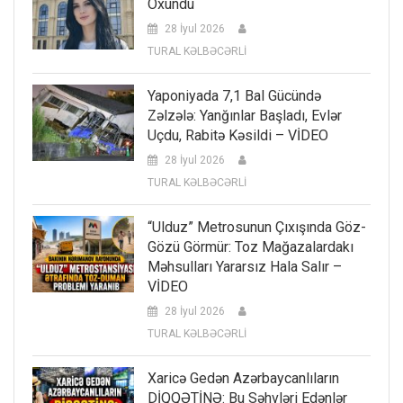
Oxundu
28 İyul 2026
TURAL KƏLBƏCƏRLİ
Yaponiyada 7,1 Bal Gücündə
Zəlzələ: Yanğınlar Başladı, Evlər
Uçdu, Rabitə Kəsildi – VİDEO
28 İyul 2026
TURAL KƏLBƏCƏRLİ
“Ulduz” Metrosunun Çıxışında Göz-
Gözü Görmür: Toz Mağazalardakı
Məhsulları Yararsız Hala Salır –
VİDEO
28 İyul 2026
TURAL KƏLBƏCƏRLİ
Xaricə Gedən Azərbaycanlıların
DİQQƏTİNƏ: Bu Səhvləri Edənlər