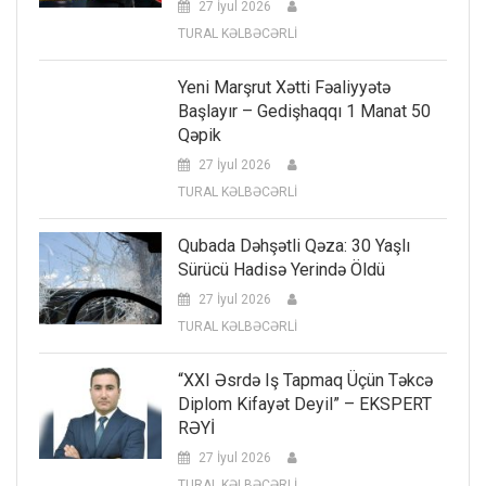
27 İyul 2026
TURAL KƏLBƏCƏRLİ
Yeni Marşrut Xətti Fəaliyyətə
Başlayır – Gedişhaqqı 1 Manat 50
Qəpik
27 İyul 2026
TURAL KƏLBƏCƏRLİ
Qubada Dəhşətli Qəza: 30 Yaşlı
Sürücü Hadisə Yerində Öldü
27 İyul 2026
TURAL KƏLBƏCƏRLİ
“XXI Əsrdə Iş Tapmaq Üçün Təkcə
Diplom Kifayət Deyil” – EKSPERT
RƏYİ
27 İyul 2026
TURAL KƏLBƏCƏRLİ