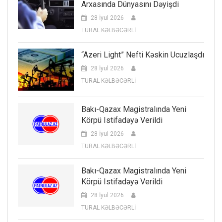
Arxasında Dünyasını Dəyişdi
28 İyul 2026
TURAL KƏLBƏCƏRLİ
“Azeri Light” Nefti Kəskin Ucuzlaşdı
28 İyul 2026
TURAL KƏLBƏCƏRLİ
Bakı-Qazax Magistralında Yeni
Körpü Istifadəyə Verildi
28 İyul 2026
TURAL KƏLBƏCƏRLİ
Bakı-Qazax Magistralında Yeni
Körpü Istifadəyə Verildi
28 İyul 2026
TURAL KƏLBƏCƏRLİ