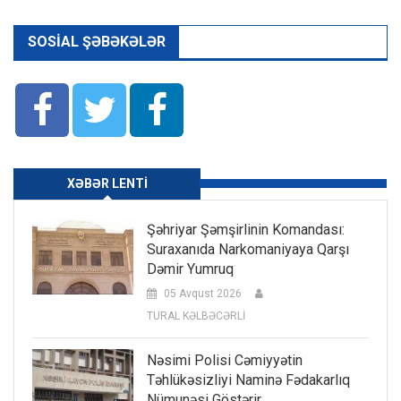
SOSIAL ŞƏBƏKƏLƏR
XƏBƏR LENTI
Şəhriyar Şəmşirlinin Komandası:
Suraxanıda Narkomaniyaya Qarşı
Dəmir Yumruq
05 Avqust 2026
TURAL KƏLBƏCƏRLİ
Nəsimi Polisi Cəmiyyətin
Təhlükəsizliyi Naminə Fədakarlıq
Nümunəsi Göstərir