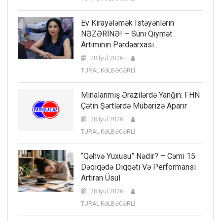
Ev Kirayələmək Istəyənlərin
NƏZƏRİNƏ! – Süni Qiymət
Artımının Pərdəarxası…
28 İyul 2026
TURAL KƏLBƏCƏRLİ
Minalanmış Ərazilərdə Yanğın: FHN
Çətin Şərtlərdə Mübarizə Aparır
28 İyul 2026
TURAL KƏLBƏCƏRLİ
“Qəhvə Yuxusu” Nədir? – Cəmi 15
Dəqiqədə Diqqəti Və Performansı
Artıran Üsul
28 İyul 2026
TURAL KƏLBƏCƏRLİ