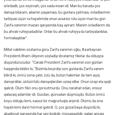
istedadlı, çox xeyirxah, çox sadə insan idi. Mən bu barədə çox
danışa bilərəm, ailəmin yaşaması, bu günlərə çatması, övladlarımın
tərbiyəsi üçün və həyatımda onun əvəzsiz rolu üçün mən bu gün
Zərifə xanımın məzarı qarşısında baş əyirəm. Mənim övladlarım da
bu əhvalı-ruhiyyədədirlər. Onlar bu əhvalı-ruhiyyə ilə tərbiyələniblər,
formalaşıblar”.
Millət vəkilinin sözlərinə görə Zərifə xanımın oğlu, Azərbaycan
Prezidenti İlham Əliyevin söylədiyi ibrətamiz fikirlər də olduqca
düşündürücüdür: “Cənab Prezident Zərifə xanımın son günləri
haqqında bildirir ki, “Bizimlə keçirdiyi son günlərdə Zərifə xanım
bilirdi ki, ömrü sona çatır, özü də, bütün həkimlər də tam açıq
danışırdılar, üstüörtülü danışıqlardan uzaq idilər. Onun ürəyi elə işıqlı
qalırdı. Ölüm fikri onu qorxutmurdu. Onu narahat edən, onsuz
qalacaq adamlar idi. Gücdən, qüvvədən düşmüşdü. Bütün ömrü
boyu olduğu kimi, səssiz bir məğrurluqla əriyirdi. Ölümü də ona
həyatı kimi dərin hörmət gətirdi. O, çox gözəl başa düşürdü ki,
əbədiyyət qarşısında hər şey kiçikdir, müvəqqətidir, qalan ancaq