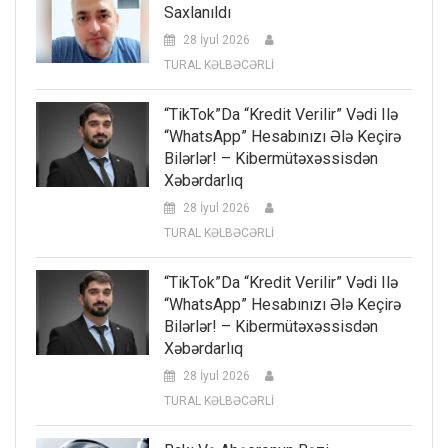
Saxlanıldı
28 İyul 2026
TURAL KƏLBƏCƏRLİ
“TikTok”da “kredit Verilir” Vədi Ilə
“WhatsApp” Hesabınızı Ələ Keçirə
Bilərlər! – Kibermütəxəssisdən
Xəbərdarlıq
28 İyul 2026
TURAL KƏLBƏCƏRLİ
“TikTok”da “kredit Verilir” Vədi Ilə
“WhatsApp” Hesabınızı Ələ Keçirə
Bilərlər! – Kibermütəxəssisdən
Xəbərdarlıq
28 İyul 2026
TURAL KƏLBƏCƏRLİ