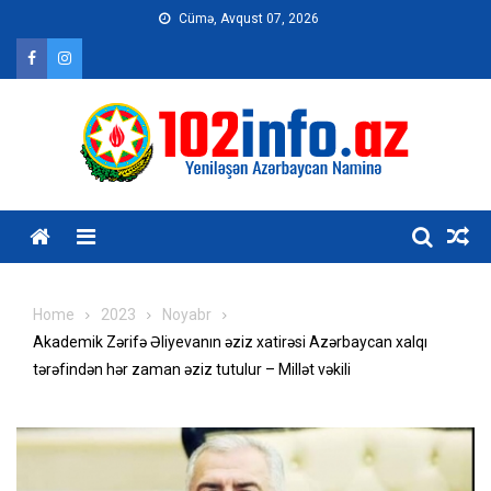
Skip
Cümə, Avqust 07, 2026
to
content
Home
2023
Noyabr
Akademik Zərifə Əliyevanın əziz xatirəsi Azərbaycan xalqı
tərəfindən hər zaman əziz tutulur – Millət vəkili