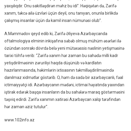
yaxşılıqdır. Onu sakitləşdirən məhz bu idi”. Həqiqətən də, Zərifə
xanım, təkcə ailə üzvləri üçün deyil, onu tanıyan, onunla birlikdə
çalışmış insanlar üçün də kamil insan nümunəsi olub”.
A.Məmmədov qeyd edib ki, Zərifə Əliyeva Azərbaycanda
oftalmologiya elminin inkişafına səbəb olmuş mühüm əsərləri ilə
özündən sonrakı dövrdə belə yeni mütəxəssis nəslinin yetişməsinə
tarixi töhfə verib: “Zərifə xanım hər zaman bu sahədə milli kadr
yetişdirilməsinin zəruriliyi haqda düşünüb və kardlatın
hazırlanmasında, həkimlərin ixtisasının təkmilləşdirilməsində
danılmaz xidmətlər göstərib. O, həm də sadə bir azərbaycanlı, fəal
ictimaiyyətçi idi. Azərbaycanın mədəni, ictimai həyatında yaxından
iştirak edərək başqa insanların da bu sahələrə maraq göstərməsini
təşviq edirdi. Zərifə xanımın xatirəsi Azərbaycan xalqı tərəfindən
hər zaman əziz tutulur”.
www.102info.az