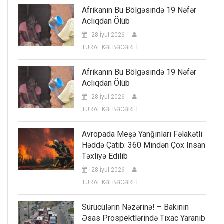
Afrikanın Bu Bölgəsində 19 Nəfər
Aclıqdan Ölüb
28 İyul 2026
TURAL KƏLBƏCƏRLİ
Afrikanın Bu Bölgəsində 19 Nəfər
Aclıqdan Ölüb
28 İyul 2026
TURAL KƏLBƏCƏRLİ
Avropada Meşə Yanğınları Fəlakətli
Həddə Çatıb: 360 Mindən Çox Insan
Təxliyə Edilib
28 İyul 2026
TURAL KƏLBƏCƏRLİ
Sürücülərin Nəzərinə! – Bakının
Əsas Prospektlərində Tıxac Yaranıb