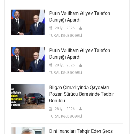
Putin Və İlham Əliyev Telefon
Danışığı Apardı
28 İyul 2026
TURAL KƏLBƏCƏRLİ
Putin Və İlham Əliyev Telefon
Danışığı Apardı
28 İyul 2026
TURAL KƏLBƏCƏRLİ
Bilgəh Çimərliyində Qaydaları
Pozan Sürücü Barəsində Tədbir
Görüldü
28 İyul 2026
TURAL KƏLBƏCƏRLİ
Dini Inancları Təhqir Edən Şəxs