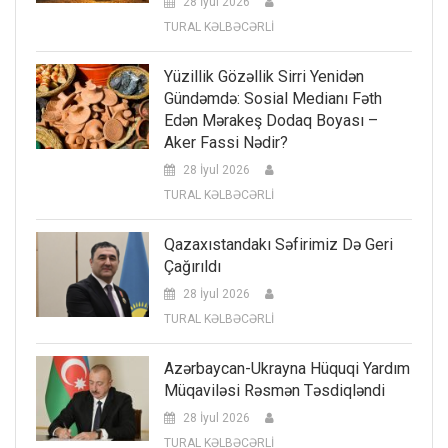
28 İyul 2026
TURAL KƏLBƏCƏRLİ
Yüzillik Gözəllik Sirri Yenidən
Gündəmdə: Sosial Medianı Fəth
Edən Mərakeş Dodaq Boyası –
Aker Fassi Nədir?
28 İyul 2026
TURAL KƏLBƏCƏRLİ
Qazaxıstandakı Səfirimiz Də Geri
Çağırıldı
28 İyul 2026
TURAL KƏLBƏCƏRLİ
Azərbaycan-Ukrayna Hüquqi Yardım
Müqaviləsi Rəsmən Təsdiqləndi
28 İyul 2026
TURAL KƏLBƏCƏRLİ