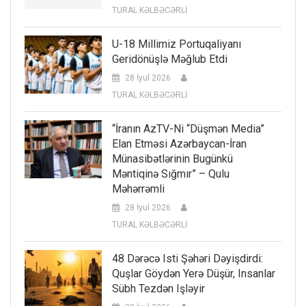
TURAL KƏLBƏCƏRLİ
U-18 Millimiz Portuqaliyanı
Geridönüşlə Məğlub Etdi
28 İyul 2026
TURAL KƏLBƏCƏRLİ
“İranın AzTV-Ni “düşmən Media”
Elan Etməsi Azərbaycan-İran
Münasibətlərinin Bugünkü
Məntiqinə Sığmır” – Qulu
Məhərrəmli
28 İyul 2026
TURAL KƏLBƏCƏRLİ
48 Dərəcə Isti Şəhəri Dəyişdirdi:
Quşlar Göydən Yerə Düşür, Insanlar
Sübh Tezdən Işləyir