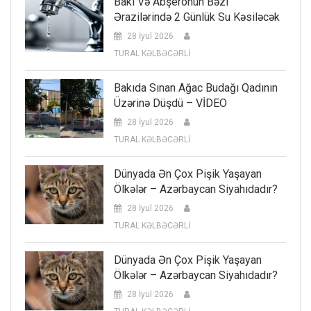
Bakı Və Abşeronun Bəzi
Ərazilərində 2 Günlük Su Kəsiləcək
28 İyul 2026
TURAL KƏLBƏCƏRLİ
Bakıda Sınan Ağac Budağı Qadının
Üzərinə Düşdü – VİDEO
28 İyul 2026
TURAL KƏLBƏCƏRLİ
Dünyada Ən Çox Pişik Yaşayan
Ölkələr – Azərbaycan Siyahıdadır?
28 İyul 2026
TURAL KƏLBƏCƏRLİ
Dünyada Ən Çox Pişik Yaşayan
Ölkələr – Azərbaycan Siyahıdadır?
28 İyul 2026