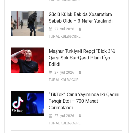
Güclü Külək Bakıda Xəsarətlərə
Səbəb Oldu – 3 Nəfər Yaralandı
27 İyul 2026
TURAL KƏLBƏCƏRLİ
Məşhur Türkiyəli Repçi “Blok 3″ə
Qarşı Şok Sui-Qəsd Planı Ifşa
Edildi
27 İyul 2026
TURAL KƏLBƏCƏRLİ
“TikTok” Canlı Yayımında Iki Qadını
Təhqir Etdi – 700 Manat
Cərimələndi
27 İyul 2026
TURAL KƏLBƏCƏRLİ