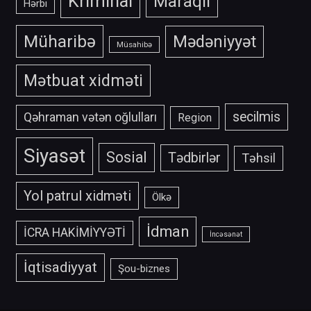
Kriminal
Maraqlı
Hərbi
Müharibə
Mədəniyyət
Müsahibə
Mətbuat xidməti
secilmis
Qəhraman vətən oğlulları
Region
Siyasət
Sosial
Tədbirlər
Təhsil
Yol patrul xidməti
Ölkə
İdman
İCRA HAKİMİYYƏTİ
İncəsənət
İqtisadiyyat
Şou-biznes