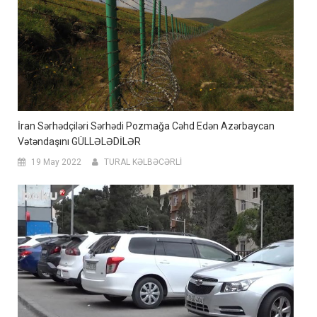
İran Sərhədçiləri Sərhədi Pozmağa Cəhd Edən Azərbaycan
Vətəndaşını GÜLLƏLƏDİLƏR
19 May 2022
TURAL KƏLBƏCƏRLİ