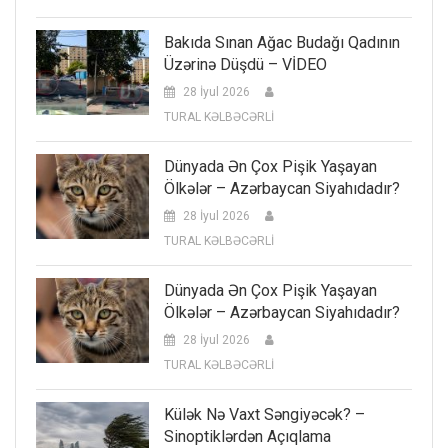
Bakıda Sınan Ağac Budağı Qadının
Üzərinə Düşdü – VİDEO
28 İyul 2026
TURAL KƏLBƏCƏRLİ
Dünyada Ən Çox Pişik Yaşayan
Ölkələr – Azərbaycan Siyahıdadır?
28 İyul 2026
TURAL KƏLBƏCƏRLİ
Dünyada Ən Çox Pişik Yaşayan
Ölkələr – Azərbaycan Siyahıdadır?
28 İyul 2026
TURAL KƏLBƏCƏRLİ
Külək Nə Vaxt Səngiyəcək? –
Sinoptiklərdən Açıqlama