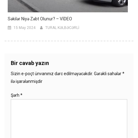
Səkilər Niyə Zəbt Olunur? – VİDEO
15 May 2024
TURAL KƏLBƏCƏRLİ
Bir cavab yazın
Sizin e-poçt ünvanınız dərc edilməyəcəkdir.
Gərəkli sahələr
*
ilə işarələnmişdir
Şərh
*