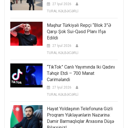
27 İyul 2026
TURAL KƏLBƏCƏRLİ
Məşhur Türkiyəli Repçi “Blok 3″ə
Qarşı Şok Sui-Qəsd Planı Ifşa
Edildi
27 İyul 2026
TURAL KƏLBƏCƏRLİ
“TikTok” Canlı Yayımında Iki Qadını
Təhqir Etdi – 700 Manat
Cərimələndi
27 İyul 2026
TURAL KƏLBƏCƏRLİ
Həyat Yoldaşının Telefonuna Gizli
Proqram Yükləyənlərin Nəzərinə:
Dəmir Barmaqlıqlar Arxasına Düşə
Bilərsiniz!