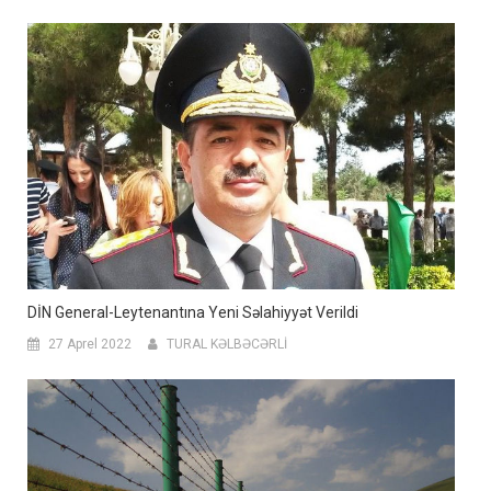
DİN General-Leytenantına Yeni Səlahiyyət Verildi
27 Aprel 2022
TURAL KƏLBƏCƏRLİ