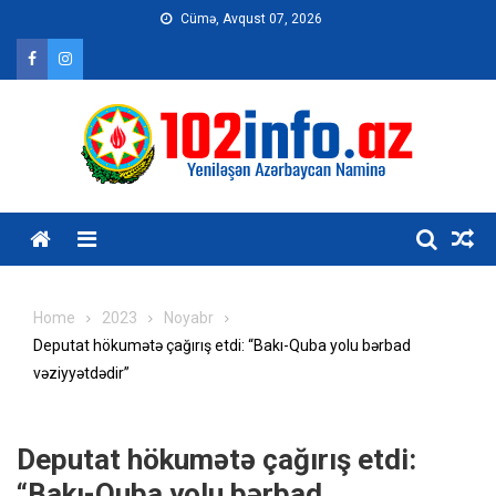
Skip
Cümə, Avqust 07, 2026
to
content
Home
2023
Noyabr
Deputat hökumətə çağırış etdi: “Bakı-Quba yolu bərbad
vəziyyətdədir”
Deputat hökumətə çağırış etdi:
“Bakı-Quba yolu bərbad