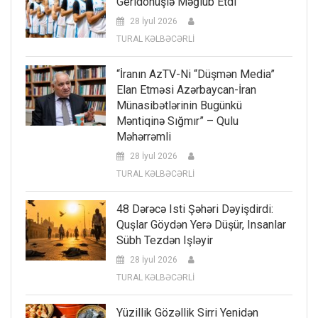
Geridönüşlə Məğlub Etdi
28 İyul 2026
TURAL KƏLBƏCƏRLİ
“İranın AzTV-Ni “düşmən Media”
Elan Etməsi Azərbaycan-İran
Münasibətlərinin Bugünkü
Məntiqinə Sığmır” – Qulu
Məhərrəmli
28 İyul 2026
TURAL KƏLBƏCƏRLİ
48 Dərəcə Isti Şəhəri Dəyişdirdi:
Quşlar Göydən Yerə Düşür, Insanlar
Sübh Tezdən Işləyir
28 İyul 2026
TURAL KƏLBƏCƏRLİ
Yüzillik Gözəllik Sirri Yenidən