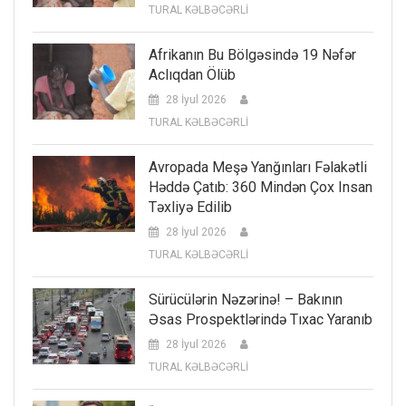
TURAL KƏLBƏCƏRLİ
Afrikanın Bu Bölgəsində 19 Nəfər
Aclıqdan Ölüb
28 İyul 2026
TURAL KƏLBƏCƏRLİ
Avropada Meşə Yanğınları Fəlakətli
Həddə Çatıb: 360 Mindən Çox Insan
Təxliyə Edilib
28 İyul 2026
TURAL KƏLBƏCƏRLİ
Sürücülərin Nəzərinə! – Bakının
Əsas Prospektlərində Tıxac Yaranıb
28 İyul 2026
TURAL KƏLBƏCƏRLİ