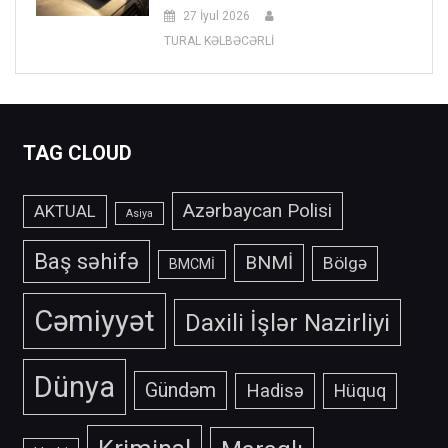
27 İyul 2026
TURAL KƏLBƏCƏRLİ
TAG CLOUD
Azərbaycan Polisi
AKTUAL
Asiya
Baş səhifə
BNMİ
Bölgə
BMCMİ
Cəmiyyət
Daxili İşlər Nazirliyi
Dünya
Gündəm
Hadisə
Hüquq