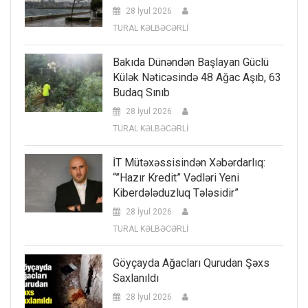
28 İyul 2026
TURAL KƏLBƏCƏRLİ
Bakıda Dünəndən Başlayan Güclü
Külək Nəticəsində 48 Ağac Aşıb, 63
Budaq Sınıb
28 İyul 2026
TURAL KƏLBƏCƏRLİ
İT Mütəxəssisindən Xəbərdarlıq:
“”Hazır Kredit” Vədləri Yeni
Kiberdələduzluq Tələsidir”
28 İyul 2026
TURAL KƏLBƏCƏRLİ
Göyçayda Ağacları Qurudan Şəxs
Saxlanıldı
28 İyul 2026