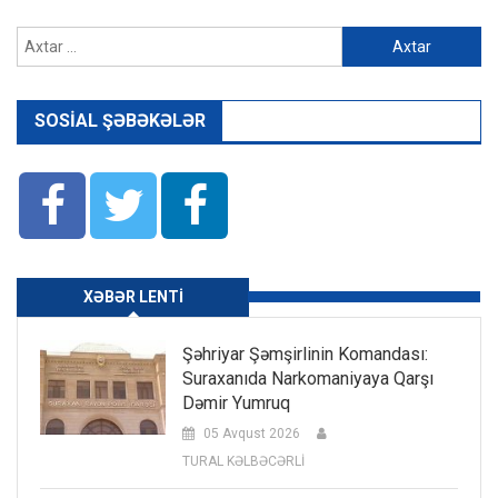
Axtarış:
SOSIAL ŞƏBƏKƏLƏR
XƏBƏR LENTI
Şəhriyar Şəmşirlinin Komandası:
Suraxanıda Narkomaniyaya Qarşı
Dəmir Yumruq
05 Avqust 2026
TURAL KƏLBƏCƏRLİ