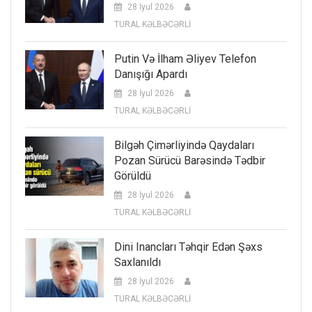
28 İyul 2026
TURAL KƏLBƏCƏRLİ
Putin Və İlham Əliyev Telefon
Danışığı Apardı
28 İyul 2026
TURAL KƏLBƏCƏRLİ
Bilgəh Çimərliyində Qaydaları
Pozan Sürücü Barəsində Tədbir
Görüldü
28 İyul 2026
TURAL KƏLBƏCƏRLİ
Dini Inancları Təhqir Edən Şəxs
Saxlanıldı
28 İyul 2026
TURAL KƏLBƏCƏRLİ