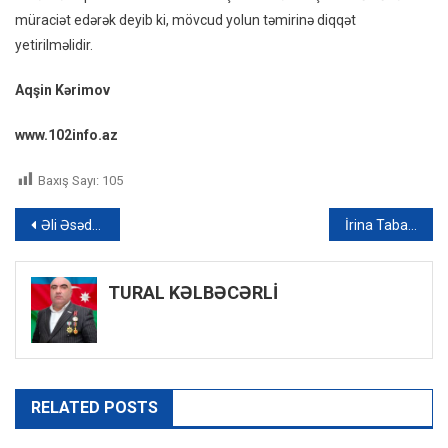
müraciət edərək deyib ki, mövcud yolun təmirinə diqqət
yetirilməlidir.
Aqşin Kərimov
www.102info.az
Baxış Sayı:
105
Yazı
Əli Əsədov Milli Məclisdə hansı məsələlərdən danışdı? – Xəbərlərin 13:00 buraxılışı
İrina Tabaranu: “Rusiya sülhməramlıları separatçıların etdiklərinə göz yumurlar” – MOLDOVADAN MÜSAHİBƏ
naviqasiyası
TURAL KƏLBƏCƏRLİ
RELATED POSTS