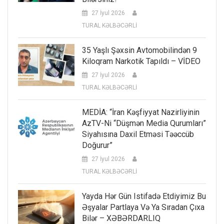
27 İyul 2026
TURAL KƏLBƏCƏRLİ
35 Yaşlı Şəxsin Avtomobilindən 9
Kiloqram Narkotik Tapıldı – VİDEO
27 İyul 2026
TURAL KƏLBƏCƏRLİ
MEDİA: “İran Kəşfiyyat Nazirliyinin
AzTV-Ni “düşmən Media Qurumları”
Siyahısına Daxil Etməsi Təəccüb
Doğurur”
27 İyul 2026
TURAL KƏLBƏCƏRLİ
Yayda Hər Gün Istifadə Etdiyimiz Bu
Əşyalar Partlaya Və Ya Sıradan Çıxa
Bilər – XƏBƏRDARLIQ