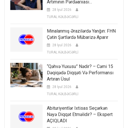
Artımının Pərdəarxası…
28 İyul 2026
TURAL KƏLBƏCƏRLİ
Minalanmış Ərazilərdə Yanğın: FHN
Çətin Şərtlərdə Mübarizə Aparır
28 İyul 2026
TURAL KƏLBƏCƏRLİ
“Qəhvə Yuxusu” Nədir? – Cəmi 15
Dəqiqədə Diqqəti Və Performansı
Artıran Üsul
28 İyul 2026
TURAL KƏLBƏCƏRLİ
Abituriyentlər Ixtisas Seçərkən
Nəyə Diqqət Etməlidir? – Ekspert
AÇIQLADI