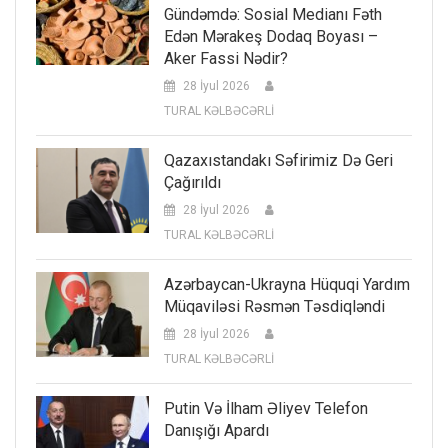
Gündəmdə: Sosial Medianı Fəth
Edən Mərakeş Dodaq Boyası –
Aker Fassi Nədir?
28 İyul 2026
TURAL KƏLBƏCƏRLİ
Qazaxıstandakı Səfirimiz Də Geri
Çağırıldı
28 İyul 2026
TURAL KƏLBƏCƏRLİ
Azərbaycan-Ukrayna Hüquqi Yardım
Müqaviləsi Rəsmən Təsdiqləndi
28 İyul 2026
TURAL KƏLBƏCƏRLİ
Putin Və İlham Əliyev Telefon
Danışığı Apardı