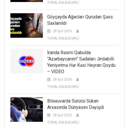
TURAL KƏLBƏCƏRLİ
Göyçayda Ağacları Qurudan Şəxs
Saxlanıldı
28 İyul 2026
TURAL KƏLBƏCƏRLİ
İranda Rəsmi Qəbulda
“Azərbaycanım” Sədaları: Ərdəbilli
Yeniyetmə Hər Kəsi Heyran Qoydu
– VİDEO
28 İyul 2026
TURAL KƏLBƏCƏRLİ
Biləsuvarda Sürücü Sükan
Arxasında Dünyasını Dəyişdi
28 İyul 2026
TURAL KƏLBƏCƏRLİ