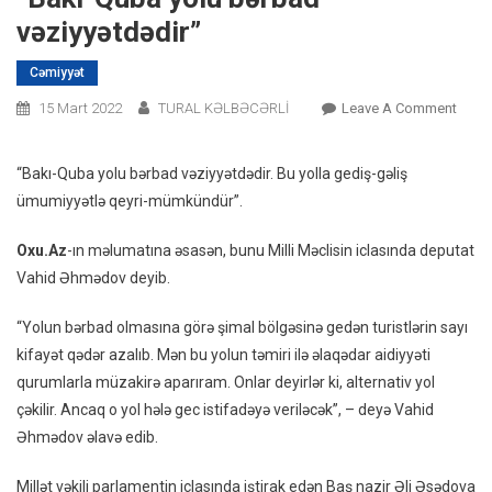
vəziyyətdədir”
Cəmiyyət
On
15 Mart 2022
TURAL KƏLBƏCƏRLİ
Leave A Comment
Deput
Höku
“Bakı-Quba yolu bərbad vəziyyətdədir. Bu yolla gediş-gəliş
Çağır
ümumiyyətlə qeyri-mümkündür”.
Etdi:
“Bakı
Oxu.Az
-ın məlumatına əsasən, bunu Milli Məclisin iclasında deputat
Quba
Vahid Əhmədov deyib.
Yolu
Bərb
“Yolun bərbad olmasına görə şimal bölgəsinə gedən turistlərin sayı
Vəziy
kifayət qədər azalıb. Mən bu yolun təmiri ilə əlaqədar aidiyyəti
qurumlarla müzakirə aparıram. Onlar deyirlər ki, alternativ yol
çəkilir. Ancaq o yol hələ gec istifadəyə veriləcək”, – deyə Vahid
Əhmədov əlavə edib.
Millət vəkili parlamentin iclasında iştirak edən Baş nazir Əli Əsədova