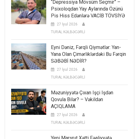
“Depressiya Mövsüm Seçmir” –
Psixoloqdan Yay Aylarında Özünü
Pis Hiss Edənlərə VACİB TÖVSİYƏ
27 İyul 2026
TURAL KƏLBƏCƏRLİ
Eyni Dəniz, Fərqli Qiymətlər: Yan-
Yana Olan Çimərliklərdəki Bu Fərqin
SƏBƏBİ NƏDİR?
27 İyul 2026
TURAL KƏLBƏCƏRLİ
Məzuniyyətə Çıxan Işçi Işdən
Qovula Bilər? – Vəkildən
AÇIQLAMA
27 İyul 2026
TURAL KƏLBƏCƏRLİ
Yeni Marşrut Xətti Fəaliyyətə