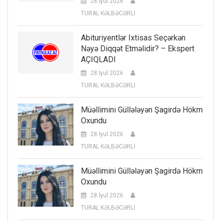
28 İyul 2026
TURAL KƏLBƏCƏRLİ
Abituriyentlər Ixtisas Seçərkən
Nəyə Diqqət Etməlidir? – Ekspert
AÇIQLADI
28 İyul 2026
TURAL KƏLBƏCƏRLİ
Müəllimini Güllələyən Şagirdə Hökm
Oxundu
28 İyul 2026
TURAL KƏLBƏCƏRLİ
Müəllimini Güllələyən Şagirdə Hökm
Oxundu
28 İyul 2026
TURAL KƏLBƏCƏRLİ