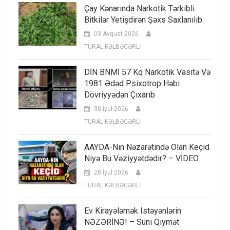
Çay Kənarında Narkotik Tərkibli
Bitkilər Yetişdirən Şəxs Saxlanılıb
03 Avqust 2026
TURAL KƏLBƏCƏRLİ
DİN BNMİ 57 Kq Narkotik Vasitə Və
1981 Ədəd Psixotrop Həbi
Dövriyyədən Çıxarıb
30 İyul 2026
TURAL KƏLBƏCƏRLİ
AAYDA-Nın Nəzarətində Olan Keçid
Niyə Bu Vəziyyətdədir? – VİDEO
28 İyul 2026
TURAL KƏLBƏCƏRLİ
Ev Kirayələmək Istəyənlərin
NƏZƏRİNƏ! – Süni Qiymət