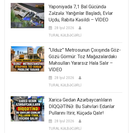
Yaponiyada 7,1 Bal Gücündə
Zəlzələ: Yanğınlar Başladı, Evlər
Uçdu, Rabitə Kəsildi – VİDEO
28 İyul 2026
TURAL KƏLBƏCƏRLİ
“Ulduz” Metrosunun Çıxışında Göz-
Gözü Görmür: Toz Mağazalardakı
Məhsulları Yararsız Hala Salır –
VİDEO
28 İyul 2026
TURAL KƏLBƏCƏRLİ
Xaricə Gedən Azərbaycanlıların
DİQQƏTİNƏ: Bu Səhvləri Edənlər
Pullarını Itirir, Küçədə Qalır!
28 İyul 2026
TURAL KƏLBƏCƏRLİ