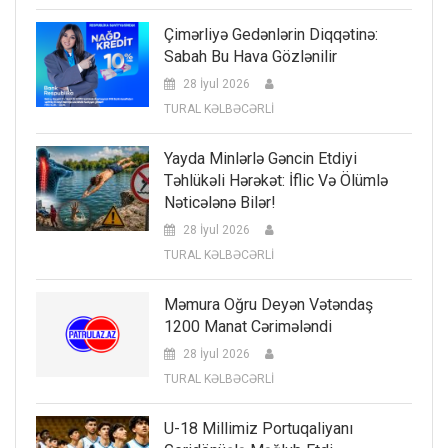
Çimərliyə Gedənlərin Diqqətinə:
Sabah Bu Hava Gözlənilir
28 İyul 2026
TURAL KƏLBƏCƏRLİ
Yayda Minlərlə Gəncin Etdiyi
Təhlükəli Hərəkət: İflic Və Ölümlə
Nəticələnə Bilər!
28 İyul 2026
TURAL KƏLBƏCƏRLİ
Məmura Oğru Deyən Vətəndaş
1200 Manat Cərimələndi
28 İyul 2026
TURAL KƏLBƏCƏRLİ
U-18 Millimiz Portuqaliyanı