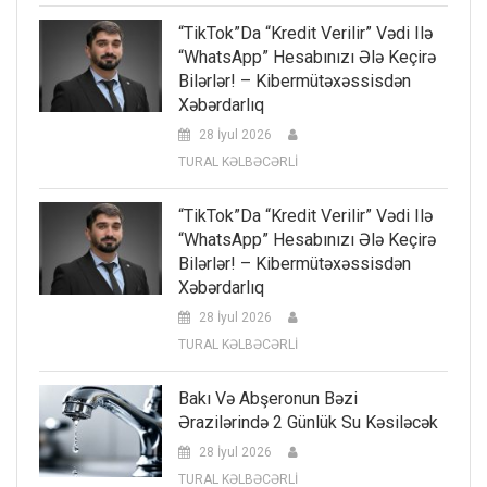
“TikTok”da “kredit Verilir” Vədi Ilə
“WhatsApp” Hesabınızı Ələ Keçirə
Bilərlər! – Kibermütəxəssisdən
Xəbərdarlıq
28 İyul 2026
TURAL KƏLBƏCƏRLİ
“TikTok”da “kredit Verilir” Vədi Ilə
“WhatsApp” Hesabınızı Ələ Keçirə
Bilərlər! – Kibermütəxəssisdən
Xəbərdarlıq
28 İyul 2026
TURAL KƏLBƏCƏRLİ
Bakı Və Abşeronun Bəzi
Ərazilərində 2 Günlük Su Kəsiləcək
28 İyul 2026
TURAL KƏLBƏCƏRLİ