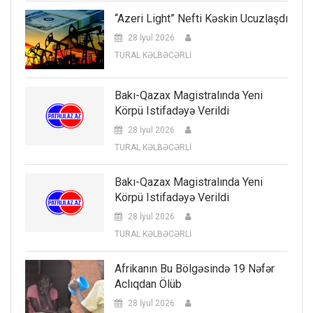
“Azeri Light” Nefti Kəskin Ucuzlaşdı
28 İyul 2026
TURAL KƏLBƏCƏRLİ
Bakı-Qazax Magistralında Yeni
Körpü Istifadəyə Verildi
28 İyul 2026
TURAL KƏLBƏCƏRLİ
Bakı-Qazax Magistralında Yeni
Körpü Istifadəyə Verildi
28 İyul 2026
TURAL KƏLBƏCƏRLİ
Afrikanın Bu Bölgəsində 19 Nəfər
Aclıqdan Ölüb
28 İyul 2026