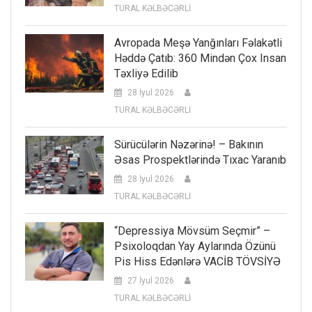
TURAL KƏLBƏCƏRLİ
Avropada Meşə Yanğınları Fəlakətli
Həddə Çatıb: 360 Mindən Çox Insan
Təxliyə Edilib
28 İyul 2026
TURAL KƏLBƏCƏRLİ
Sürücülərin Nəzərinə! – Bakının
Əsas Prospektlərində Tıxac Yaranıb
28 İyul 2026
TURAL KƏLBƏCƏRLİ
“Depressiya Mövsüm Seçmir” –
Psixoloqdan Yay Aylarında Özünü
Pis Hiss Edənlərə VACİB TÖVSİYƏ
27 İyul 2026
TURAL KƏLBƏCƏRLİ