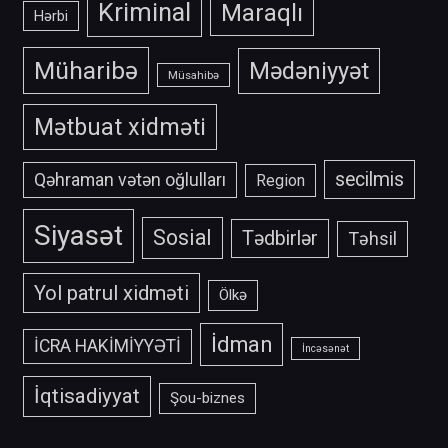
Kriminal
Maraqlı
Hərbi
Müharibə
Mədəniyyət
Müsahibə
Mətbuat xidməti
secilmis
Qəhraman vətən oğlulları
Region
Siyasət
Sosial
Tədbirlər
Təhsil
Yol patrul xidməti
Ölkə
İdman
İCRA HAKİMİYYƏTİ
İncəsənət
İqtisadiyyat
Şou-biznes