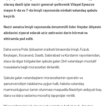
olaraq daxili işlər naziri general-polkovnik Vilayət Eyvazov
İmişli
mayın 6-da və 7-də İmişli rayonunda növbəti vətəndaş qəbulu
Vətən
Qəbul
keçirib.
Və
Sıra
Nazir əvvəlcə İmişli rayonunda ümummilli lider Heydər Əliyevin
Baxışı
abidəsini ziyarət edərək əziz xatirəsini dərin hörmət və
Keçiri
ehtiramla yad edib.
Daha sonra Polis Şöbəsinin inzibati binasında İmişli, Füzuli,
Beyləqan, Xocavənd, Saatlı, Sabirabad və Kürdəmir rayonlarından,
eləcə də digər bölgələrdən qəbula gələn 264 vətəndaşın müxtəlif
məsələlərlə bağlı müraciətləri dinlənilib.
Qəbula gələn vətəndaşların müraciətlərinin operativ və
qanunvericiliyin tələblərinə uyğun həlli, habelə vətəndaş
məmnunluğunun təmin olunması məqsədilə Nazirliyin aidiyyəti baş
idarə və idarə rəislərinə müvafiq tapşırıqlar verilib.