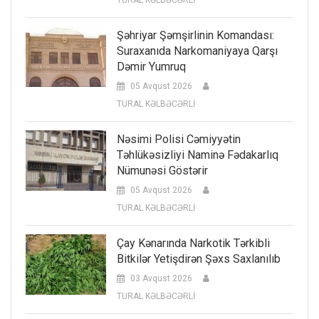
TURAL KƏLBƏCƏRLİ
Şəhriyar Şəmşirlinin Komandası:
Suraxanıda Narkomaniyaya Qarşı
Dəmir Yumruq
05 Avqust 2026
TURAL KƏLBƏCƏRLİ
Nəsimi Polisi Cəmiyyətin
Təhlükəsizliyi Naminə Fədakarlıq
Nümunəsi Göstərir
05 Avqust 2026
TURAL KƏLBƏCƏRLİ
Çay Kənarında Narkotik Tərkibli
Bitkilər Yetişdirən Şəxs Saxlanılıb
03 Avqust 2026
TURAL KƏLBƏCƏRLİ