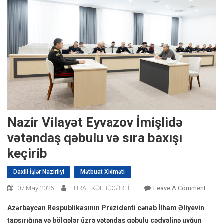
Nazir Vilayət Eyvazov İmişlidə
vətəndaş qəbulu və sıra baxışı
keçirib
Daxili İşlər Nazirliyi
Mətbuat Xidməti
On
07 May 2026
TURAL KƏLBƏCƏRLİ
Leave A Comment
Nazir
Azərbaycan Respublikasının Prezidenti cənab İlham Əliyevin
Vilayə
tapşırığına və bölgələr üzrə vətəndaş qəbulu cədvəlinə uyğun
Eyvaz