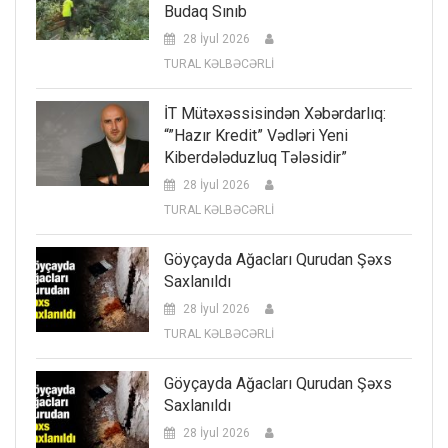
Budaq Sınıb
28 İyul 2026
TURAL KƏLBƏCƏRLİ
İT Mütəxəssisindən Xəbərdarlıq:
“”Hazır Kredit” Vədləri Yeni
Kiberdələduzluq Tələsidir”
28 İyul 2026
TURAL KƏLBƏCƏRLİ
Göyçayda Ağacları Qurudan Şəxs
Saxlanıldı
28 İyul 2026
TURAL KƏLBƏCƏRLİ
Göyçayda Ağacları Qurudan Şəxs
Saxlanıldı
28 İyul 2026