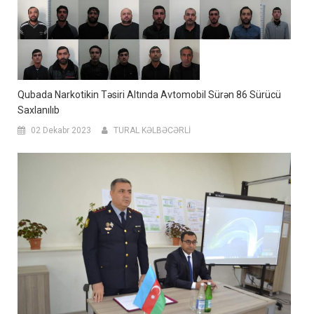
Qubada Narkotikin Təsiri Altında Avtomobil Sürən 86 Sürücü
Saxlanılıb
02 Dekabr 2023
TURAL KƏLBƏCƏRLİ