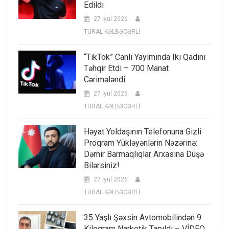
Edildi
27 İyul 2026
TURAL KƏLBƏCƏRLİ
“TikTok” Canlı Yayımında Iki Qadını
Təhqir Etdi – 700 Manat
Cərimələndi
27 İyul 2026
TURAL KƏLBƏCƏRLİ
Həyat Yoldaşının Telefonuna Gizli
Proqram Yükləyənlərin Nəzərinə:
Dəmir Barmaqlıqlar Arxasına Düşə
Bilərsiniz!
27 İyul 2026
TURAL KƏLBƏCƏRLİ
35 Yaşlı Şəxsin Avtomobilindən 9
Kiloqram Narkotik Tapıldı – VİDEO