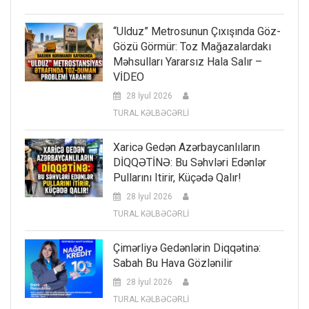
“Ulduz” Metrosunun Çıxışında Göz-
Gözü Görmür: Toz Mağazalardakı
Məhsulları Yararsız Hala Salır –
VİDEO
28 İyul 2026
TURAL KƏLBƏCƏRLİ
Xaricə Gedən Azərbaycanlıların
DİQQƏTİNƏ: Bu Səhvləri Edənlər
Pullarını Itirir, Küçədə Qalır!
28 İyul 2026
TURAL KƏLBƏCƏRLİ
Çimərliyə Gedənlərin Diqqətinə:
Sabah Bu Hava Gözlənilir
28 İyul 2026
TURAL KƏLBƏCƏRLİ