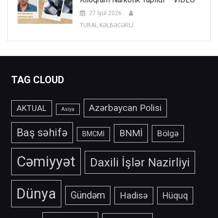
27 İyul 2026
TURAL KƏLBƏCƏRLİ
TAG CLOUD
Azərbaycan Polisi
AKTUAL
Asiya
Baş səhifə
BNMİ
Bölgə
BMCMİ
Cəmiyyət
Daxili İşlər Nazirliyi
Dünya
Gündəm
Hadisə
Hüquq