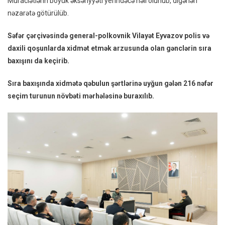
Müraciətlərin böyük əksəriyyəti yerindəcə həll olunub, digərləri
nəzarətə götürülüb.
Səfər çərçivəsində general-polkovnik Vilayət Eyvazov polis və
daxili qoşunlarda xidmət etmək arzusunda olan gənclərin sıra
baxışını da keçirib.
Sıra baxışında xidmətə qəbulun şərtlərinə uyğun gələn 216 nəfər
seçim turunun növbəti mərhələsinə buraxılıb.