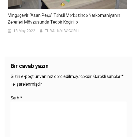
Mingəçevir “Asan Peşə” Təhsil Mərkəzində Narkomaniyanın
Zərərləri Mövzusunda Tədbir Keçirilib
13 May 2022
TURAL KƏLBƏCƏRLİ
Bir cavab yazın
Sizin e-poçt ünvanınız dərc edilməyəcəkdir.
Gərəkli sahələr
*
ilə işarələnmişdir
Şərh
*