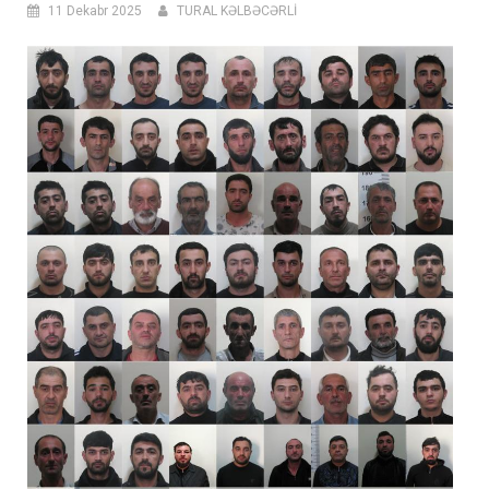
11 Dekabr 2025
TURAL KƏLBƏCƏRLİ