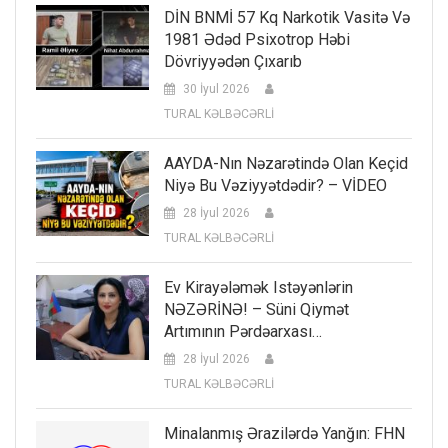
DİN BNMİ 57 Kq Narkotik Vasitə Və
1981 Ədəd Psixotrop Həbi
Dövriyyədən Çıxarıb
30 İyul 2026
TURAL KƏLBƏCƏRLİ
AAYDA-Nın Nəzarətində Olan Keçid
Niyə Bu Vəziyyətdədir? – VİDEO
28 İyul 2026
TURAL KƏLBƏCƏRLİ
Ev Kirayələmək Istəyənlərin
NƏZƏRİNƏ! – Süni Qiymət
Artımının Pərdəarxası…
28 İyul 2026
TURAL KƏLBƏCƏRLİ
Minalanmış Ərazilərdə Yanğın: FHN