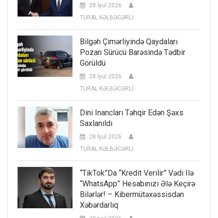
28 İyul 2026
TURAL KƏLBƏCƏRLİ
Bilgəh Çimərliyində Qaydaları
Pozan Sürücü Barəsində Tədbir
Görüldü
28 İyul 2026
TURAL KƏLBƏCƏRLİ
Dini Inancları Təhqir Edən Şəxs
Saxlanıldı
28 İyul 2026
TURAL KƏLBƏCƏRLİ
“TikTok”da “kredit Verilir” Vədi Ilə
“WhatsApp” Hesabınızı Ələ Keçirə
Bilərlər! – Kibermütəxəssisdən
Xəbərdarlıq