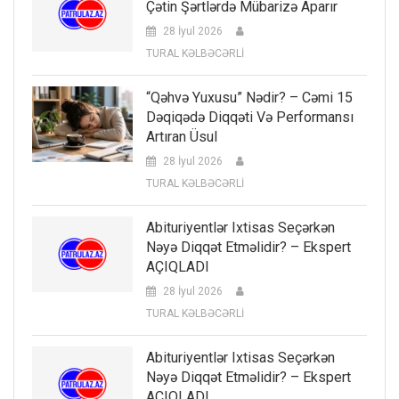
Çətin Şərtlərdə Mübarizə Aparır
28 İyul 2026
TURAL KƏLBƏCƏRLİ
“Qəhvə Yuxusu” Nədir? – Cəmi 15
Dəqiqədə Diqqəti Və Performansı
Artıran Üsul
28 İyul 2026
TURAL KƏLBƏCƏRLİ
Abituriyentlər Ixtisas Seçərkən
Nəyə Diqqət Etməlidir? – Ekspert
AÇIQLADI
28 İyul 2026
TURAL KƏLBƏCƏRLİ
Abituriyentlər Ixtisas Seçərkən
Nəyə Diqqət Etməlidir? – Ekspert
AÇIQLADI