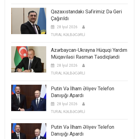
Qazaxıstandakı Səfirimiz Də Geri
Çağırıldı
28 İyul 2026
TURAL KƏLBƏCƏRLİ
Azərbaycan-Ukrayna Hüquqi Yardım
Müqaviləsi Rəsmən Təsdiqləndi
28 İyul 2026
TURAL KƏLBƏCƏRLİ
Putin Və İlham Əliyev Telefon
Danışığı Apardı
28 İyul 2026
TURAL KƏLBƏCƏRLİ
Putin Və İlham Əliyev Telefon
Danışığı Apardı