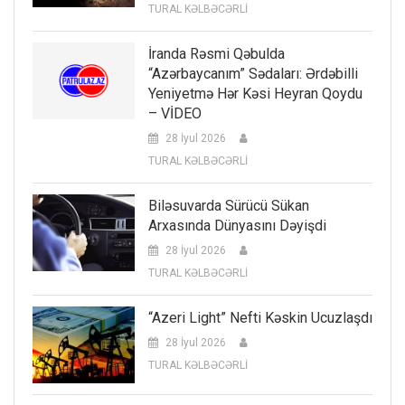
TURAL KƏLBƏCƏRLİ
İranda Rəsmi Qəbulda
“Azərbaycanım” Sədaları: Ərdəbilli
Yeniyetmə Hər Kəsi Heyran Qoydu
– VİDEO
28 İyul 2026
TURAL KƏLBƏCƏRLİ
Biləsuvarda Sürücü Sükan
Arxasında Dünyasını Dəyişdi
28 İyul 2026
TURAL KƏLBƏCƏRLİ
“Azeri Light” Nefti Kəskin Ucuzlaşdı
28 İyul 2026
TURAL KƏLBƏCƏRLİ