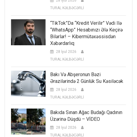
28 İyul 2026
TURAL KƏLBƏCƏRLİ
“TikTok”da “kredit Verilir” Vədi Ilə
“WhatsApp” Hesabınızı Ələ Keçirə
Bilərlər! – Kibermütəxəssisdən
Xəbərdarlıq
28 İyul 2026
TURAL KƏLBƏCƏRLİ
Bakı Və Abşeronun Bəzi
Ərazilərində 2 Günlük Su Kəsiləcək
28 İyul 2026
TURAL KƏLBƏCƏRLİ
Bakıda Sınan Ağac Budağı Qadının
Üzərinə Düşdü – VİDEO
28 İyul 2026
TURAL KƏLBƏCƏRLİ