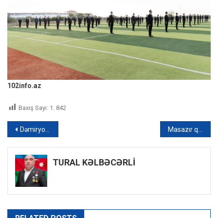
102info.az
Baxış Sayı:
1. 842
Yazı
Dəmiryolu polisi 2 nəfərdən narkotik vasitə aşkarlayıb
Masazır qəsəbəsində son bir neçə gün ərzində keçirilən əməliyyatlar zamanı 13 nəfər saxlanılıb
naviqasiyası
TURAL KƏLBƏCƏRLİ