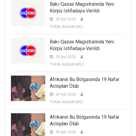
Bakı-Qazax Magistralında Yeni
Körpü Istifadəyə Verildi
28 İyul 2026
TURAL KƏLBƏCƏRLİ
Bakı-Qazax Magistralında Yeni
Körpü Istifadəyə Verildi
28 İyul 2026
TURAL KƏLBƏCƏRLİ
Afrikanın Bu Bölgəsində 19 Nəfər
Aclıqdan Ölüb
28 İyul 2026
TURAL KƏLBƏCƏRLİ
Afrikanın Bu Bölgəsində 19 Nəfər
Aclıqdan Ölüb
28 İyul 2026