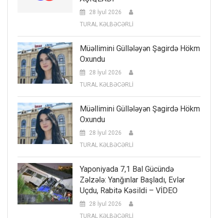
28 İyul 2026
TURAL KƏLBƏCƏRLİ
Müəllimini Güllələyən Şagirdə Hökm
Oxundu
28 İyul 2026
TURAL KƏLBƏCƏRLİ
Müəllimini Güllələyən Şagirdə Hökm
Oxundu
28 İyul 2026
TURAL KƏLBƏCƏRLİ
Yaponiyada 7,1 Bal Gücündə
Zəlzələ: Yanğınlar Başladı, Evlər
Uçdu, Rabitə Kəsildi – VİDEO
28 İyul 2026
TURAL KƏLBƏCƏRLİ