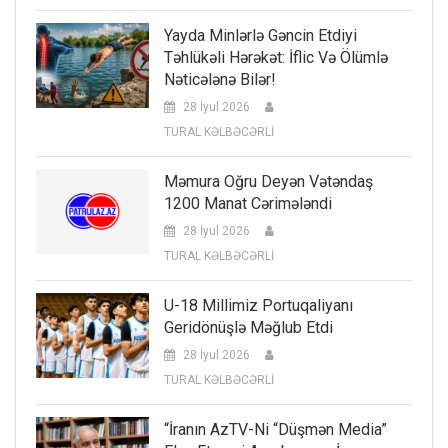
Yayda Minlərlə Gəncin Etdiyi
Təhlükəli Hərəkət: İflic Və Ölümlə
Nəticələnə Bilər!
28 İyul 2026
TURAL KƏLBƏCƏRLİ
Məmura Oğru Deyən Vətəndaş
1200 Manat Cərimələndi
28 İyul 2026
TURAL KƏLBƏCƏRLİ
U-18 Millimiz Portuqaliyanı
Geridönüşlə Məğlub Etdi
28 İyul 2026
TURAL KƏLBƏCƏRLİ
“İranın AzTV-Ni “düşmən Media”