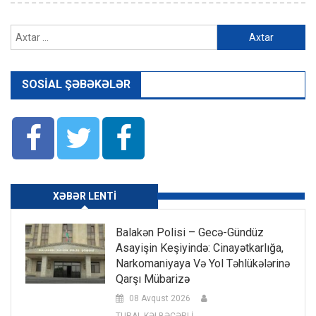
Axtarış:
SOSIAL ŞƏBƏKƏLƏR
XƏBƏR LENTI
Balakən Polisi – Gecə-Gündüz
Asayişin Keşiyində: Cinayətkarlığa,
Narkomaniyaya Və Yol Təhlükələrinə
Qarşı Mübarizə
08 Avqust 2026