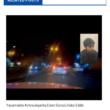
RELATED POSTS
Yasamalda Avtoxuliqanlıq Edən Sürücü Həbs Edilib