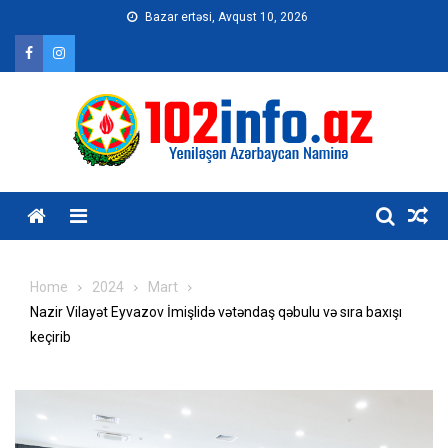
Skip
Bazar ertəsi, Avqust 10, 2026
to
content
Home
2024
Mart
Nazir Vilayət Eyvazov İmişlidə vətəndaş qəbulu və sıra baxışı
keçirib