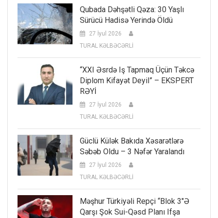
Qubada Dəhşətli Qəza: 30 Yaşlı
Sürücü Hadisə Yerində Öldü
27 İyul 2026
TURAL KƏLBƏCƏRLİ
“XXI Əsrdə Iş Tapmaq Üçün Təkcə
Diplom Kifayət Deyil” – EKSPERT
RƏYİ
27 İyul 2026
TURAL KƏLBƏCƏRLİ
Güclü Külək Bakıda Xəsarətlərə
Səbəb Oldu – 3 Nəfər Yaralandı
27 İyul 2026
TURAL KƏLBƏCƏRLİ
Məşhur Türkiyəli Repçi “Blok 3″ə
Qarşı Şok Sui-Qəsd Planı Ifşa