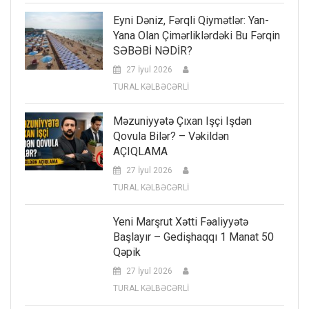
Eyni Dəniz, Fərqli Qiymətlər: Yan-
Yana Olan Çimərliklərdəki Bu Fərqin
SƏBƏBİ NƏDİR?
27 İyul 2026
TURAL KƏLBƏCƏRLİ
Məzuniyyətə Çıxan Işçi Işdən
Qovula Bilər? – Vəkildən
AÇIQLAMA
27 İyul 2026
TURAL KƏLBƏCƏRLİ
Yeni Marşrut Xətti Fəaliyyətə
Başlayır – Gedişhaqqı 1 Manat 50
Qəpik
27 İyul 2026
TURAL KƏLBƏCƏRLİ