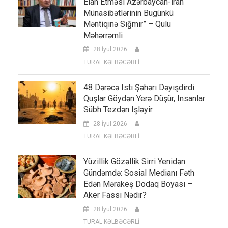
Elan Etməsi Azərbaycan-İran
Münasibətlərinin Bugünkü
Məntiqinə Sığmır” – Qulu
Məhərrəmli
28 İyul 2026
TURAL KƏLBƏCƏRLİ
48 Dərəcə Isti Şəhəri Dəyişdirdi:
Quşlar Göydən Yerə Düşür, Insanlar
Sübh Tezdən Işləyir
28 İyul 2026
TURAL KƏLBƏCƏRLİ
Yüzillik Gözəllik Sirri Yenidən
Gündəmdə: Sosial Medianı Fəth
Edən Mərakeş Dodaq Boyası –
Aker Fassi Nədir?
28 İyul 2026
TURAL KƏLBƏCƏRLİ