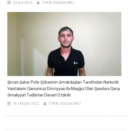
24 İyul 2024
TURAL KƏLBƏCƏRLİ
Şirvan Şəhər Polis Şöbəsinin Əməkdaşları Tərəfindən Narkotik
Vasitələrin Qanunsuz Dövriyyəsi Ilə Məşğul Olan Şəxslərə Qarşı
Əməliyyat Tədbirləri Davam Etdirilir
06 Oktyabr 2022
TURAL KƏLBƏCƏRLİ