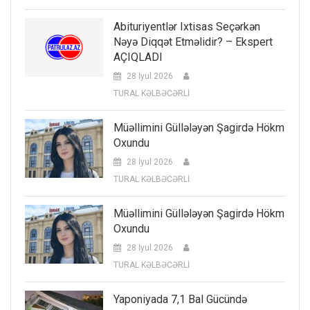
Abituriyentlər Ixtisas Seçərkən
Nəyə Diqqət Etməlidir? – Ekspert
AÇIQLADI
28 İyul 2026
TURAL KƏLBƏCƏRLİ
Müəllimini Güllələyən Şagirdə Hökm
Oxundu
28 İyul 2026
TURAL KƏLBƏCƏRLİ
Müəllimini Güllələyən Şagirdə Hökm
Oxundu
28 İyul 2026
TURAL KƏLBƏCƏRLİ
Yaponiyada 7,1 Bal Gücündə