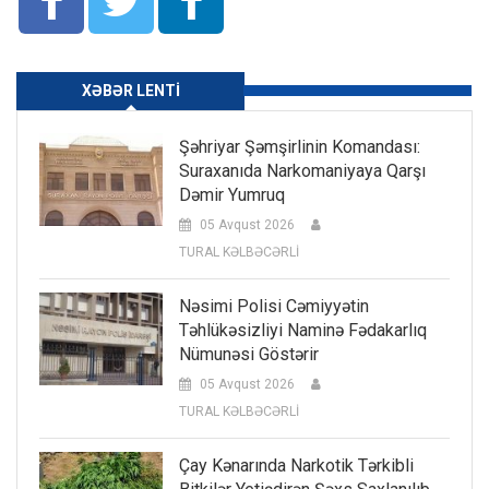
XƏBƏR LENTI
Şəhriyar Şəmşirlinin Komandası:
Suraxanıda Narkomaniyaya Qarşı
Dəmir Yumruq
05 Avqust 2026
TURAL KƏLBƏCƏRLİ
Nəsimi Polisi Cəmiyyətin
Təhlükəsizliyi Naminə Fədakarlıq
Nümunəsi Göstərir
05 Avqust 2026
TURAL KƏLBƏCƏRLİ
Çay Kənarında Narkotik Tərkibli