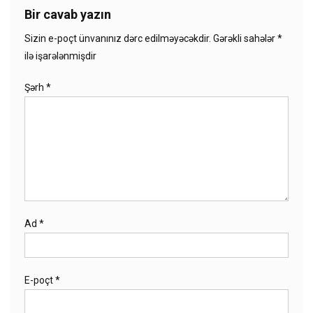
Bir cavab yazın
Sizin e-poçt ünvanınız dərc edilməyəcəkdir.
Gərəkli sahələr
*
ilə işarələnmişdir
Şərh
*
Ad
*
E-poçt
*