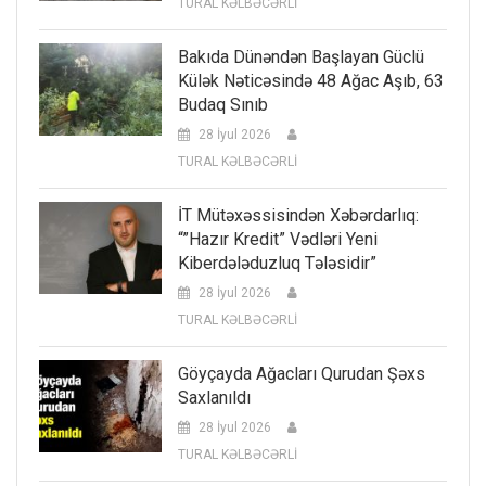
TURAL KƏLBƏCƏRLİ
Bakıda Dünəndən Başlayan Güclü
Külək Nəticəsində 48 Ağac Aşıb, 63
Budaq Sınıb
28 İyul 2026
TURAL KƏLBƏCƏRLİ
İT Mütəxəssisindən Xəbərdarlıq:
“”Hazır Kredit” Vədləri Yeni
Kiberdələduzluq Tələsidir”
28 İyul 2026
TURAL KƏLBƏCƏRLİ
Göyçayda Ağacları Qurudan Şəxs
Saxlanıldı
28 İyul 2026
TURAL KƏLBƏCƏRLİ