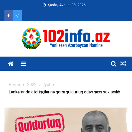
Skip
Şənbə, Avqust 08, 2026
to
content
Home
2022
İyul
Lənkəranda otel işçilərinə qarşı quldurluq edən şəxs saxlanılıb