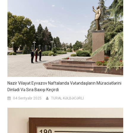
Nazir Vilayət Eyvazov Naftalanda Vətəndaşların Müraciətlərini
Dinlədi Və Sıra Baxışı Keçirdi
04 Sentyabr 2025
TURAL KƏLBƏCƏRLİ