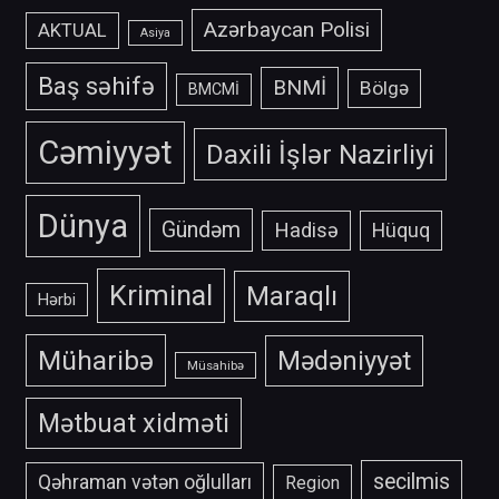
Azərbaycan Polisi
AKTUAL
Asiya
Baş səhifə
BNMİ
Bölgə
BMCMİ
Cəmiyyət
Daxili İşlər Nazirliyi
Dünya
Gündəm
Hadisə
Hüquq
Kriminal
Maraqlı
Hərbi
Müharibə
Mədəniyyət
Müsahibə
Mətbuat xidməti
secilmis
Qəhraman vətən oğlulları
Region