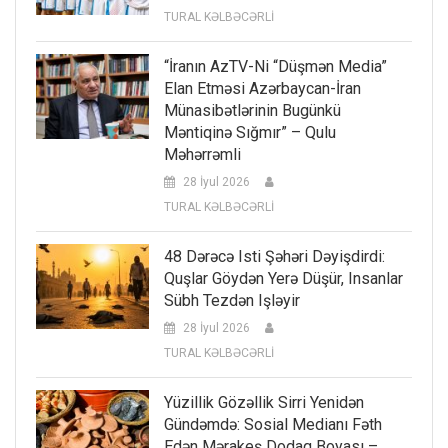
TURAL KƏLBƏCƏRLİ
“İranın AzTV-Ni “düşmən Media”
Elan Etməsi Azərbaycan-İran
Münasibətlərinin Bugünkü
Məntiqinə Sığmır” – Qulu
Məhərrəmli
28 İyul 2026
TURAL KƏLBƏCƏRLİ
48 Dərəcə Isti Şəhəri Dəyişdirdi:
Quşlar Göydən Yerə Düşür, Insanlar
Sübh Tezdən Işləyir
28 İyul 2026
TURAL KƏLBƏCƏRLİ
Yüzillik Gözəllik Sirri Yenidən
Gündəmdə: Sosial Medianı Fəth
Edən Mərakeş Dodaq Boyası –