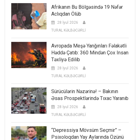
Afrikanın Bu Bölgəsində 19 Nəfər
Aclıqdan Ölüb
28 İyul 2026
TURAL KƏLBƏCƏRLİ
Avropada Meşə Yanğınları Fəlakətli
Həddə Çatıb: 360 Mindən Çox Insan
Təxliyə Edilib
28 İyul 2026
TURAL KƏLBƏCƏRLİ
Sürücülərin Nəzərinə! – Bakının
Əsas Prospektlərində Tıxac Yaranıb
28 İyul 2026
TURAL KƏLBƏCƏRLİ
“Depressiya Mövsüm Seçmir” –
Psixoloqdan Yay Aylarında Özünü