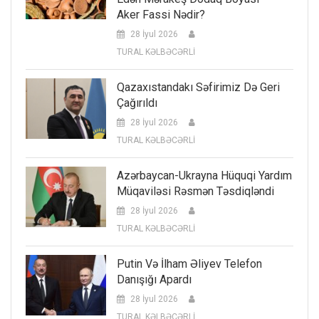
Aker Fassi Nədir?
28 İyul 2026
TURAL KƏLBƏCƏRLİ
Qazaxıstandakı Səfirimiz Də Geri
Çağırıldı
28 İyul 2026
TURAL KƏLBƏCƏRLİ
Azərbaycan-Ukrayna Hüquqi Yardım
Müqaviləsi Rəsmən Təsdiqləndi
28 İyul 2026
TURAL KƏLBƏCƏRLİ
Putin Və İlham Əliyev Telefon
Danışığı Apardı
28 İyul 2026
TURAL KƏLBƏCƏRLİ