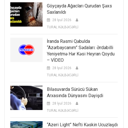
Göyçayda Ağacları Qurudan Şəxs
Saxlanıldı
28 İyul 2026
TURAL KƏLBƏCƏRLİ
İranda Rəsmi Qəbulda
“Azərbaycanım” Sədaları: Ərdəbilli
Yeniyetmə Hər Kəsi Heyran Qoydu
– VİDEO
28 İyul 2026
TURAL KƏLBƏCƏRLİ
Biləsuvarda Sürücü Sükan
Arxasında Dünyasını Dəyişdi
28 İyul 2026
TURAL KƏLBƏCƏRLİ
“Azeri Light” Nefti Kəskin Ucuzlaşdı