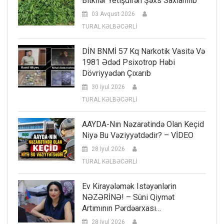
Bitkilər Yetişdirən Şəxs Saxlanılıb
03 Avqust 2026
TURAL KƏLBƏCƏRLİ
DİN BNMİ 57 Kq Narkotik Vasitə Və
1981 Ədəd Psixotrop Həbi
Dövriyyədən Çıxarıb
30 İyul 2026
TURAL KƏLBƏCƏRLİ
AAYDA-Nın Nəzarətində Olan Keçid
Niyə Bu Vəziyyətdədir? – VİDEO
28 İyul 2026
TURAL KƏLBƏCƏRLİ
Ev Kirayələmək Istəyənlərin
NƏZƏRİNƏ! – Süni Qiymət
Artımının Pərdəarxası…
28 İyul 2026