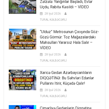
Zəlzələ: Yanğınlar Başladı, Evlər
Uçdu, Rabitə Kəsildi – VİDEO
28 İyul 2026
TURAL KƏLBƏCƏRLİ
“Ulduz” Metrosunun Çıxışında Göz-
Gözü Görmür: Toz Mağazalardakı
Məhsulları Yararsız Hala Salır –
VİDEO
28 İyul 2026
TURAL KƏLBƏCƏRLİ
Xaricə Gedən Azərbaycanlıların
DİQQƏTİNƏ: Bu Səhvləri Edənlər
Pullarını Itirir, Küçədə Qalır!
28 İyul 2026
TURAL KƏLBƏCƏRLİ
Çimərliyə Gedənlərin Diqqətinə: