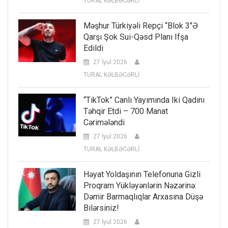
TURAL KƏLBƏCƏRLİ
Məşhur Türkiyəli Repçi “Blok 3″ə
Qarşı Şok Sui-Qəsd Planı Ifşa
Edildi
27 İyul 2026
TURAL KƏLBƏCƏRLİ
“TikTok” Canlı Yayımında Iki Qadını
Təhqir Etdi – 700 Manat
Cərimələndi
27 İyul 2026
TURAL KƏLBƏCƏRLİ
Həyat Yoldaşının Telefonuna Gizli
Proqram Yükləyənlərin Nəzərinə:
Dəmir Barmaqlıqlar Arxasına Düşə
Bilərsiniz!
27 İyul 2026