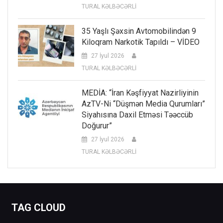
TURAL KƏLBƏCƏRLİ
35 Yaşlı Şəxsin Avtomobilindən 9
Kiloqram Narkotik Tapıldı – VİDEO
27 İyul 2026
TURAL KƏLBƏCƏRLİ
MEDİA: “İran Kəşfiyyat Nazirliyinin
AzTV-Ni “düşmən Media Qurumları”
Siyahısına Daxil Etməsi Təəccüb
Doğurur”
27 İyul 2026
TURAL KƏLBƏCƏRLİ
TAG CLOUD