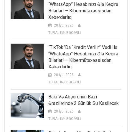
“WhatsApp” Hesabınızı Ələ Keçirə
Bilərlər! – Kibermütəxəssisdən
Xəbərdarlıq
28 İyul 2026
TURAL KƏLBƏCƏRLİ
“TikTok”da “kredit Verilir” Vədi Ilə
“WhatsApp” Hesabınızı Ələ Keçirə
Bilərlər! – Kibermütəxəssisdən
Xəbərdarlıq
28 İyul 2026
TURAL KƏLBƏCƏRLİ
Bakı Və Abşeronun Bəzi
Ərazilərində 2 Günlük Su Kəsiləcək
28 İyul 2026
TURAL KƏLBƏCƏRLİ