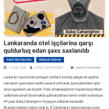
Lənkəranda otel işçilərinə qarşı
quldurluq edən şəxs saxlanılıb
Daxili İşlər Nazirliyi
Mətbuat Xidməti
On
27 May 2026
TURAL KƏLBƏCƏRLİ
Leave A Comment
Lənkə
Lənkəran rayonunda yerləşən otellərin birində çalışan iki qadına
Otel
naməlum şəxs kəsici alətlə xəsarət yetirərək zərərçəkənlərin qızıl-
Işçilər
zinət əşyalarını ələ keçirib. Polis əməkdaşlarının həyata keçirdikləri
Qarşı
tədbirlərlə əməli törətməkdə şübhəli bilinən həmin otelin inzibatçısı
Quldu
Edən
49 yaşlı Xalıq Cahangirov müəyyən edilərək saxlanılıb.
Şəxs
Araşdırmalarla məlum olub ki, X.Cahangirov tanınmaması üçün