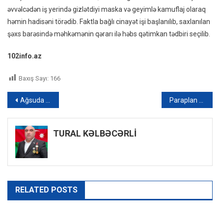
Saxlan
əvvəlcədən iş yerində gizlətdiyi maska və geyimlə kamuflaj olaraq
həmin hadisəni törədib. Faktla bağlı cinayət işi başlanılıb, saxlanılan
şəxs barəsində məhkəmənin qərarı ilə həbs qətimkan tədbiri seçilib.
102info.az
Baxış Sayı:
166
Yazı
Ağsuda oğurluq edən şəxs həbs olunub
Paraplan uçuş aparatı vasitəsi ilə ölkəyə 47 kq narkotik vasitə gətirən şəxslər saxlanılıblar
naviqasiyası
TURAL KƏLBƏCƏRLİ
RELATED POSTS