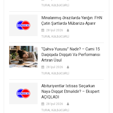
TURAL KƏLBƏCƏRLİ
Minalanmış Ərazilərdə Yanğın: FHN
Çətin Şərtlərdə Mübarizə Aparır
28 İyul 2026
TURAL KƏLBƏCƏRLİ
“Qəhvə Yuxusu” Nədir? – Cəmi 15
Dəqiqədə Diqqəti Və Performansı
Artıran Üsul
28 İyul 2026
TURAL KƏLBƏCƏRLİ
Abituriyentlər Ixtisas Seçərkən
Nəyə Diqqət Etməlidir? – Ekspert
AÇIQLADI
28 İyul 2026
TURAL KƏLBƏCƏRLİ