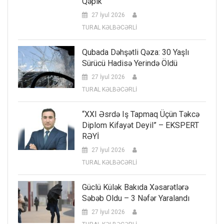
Qəpik
27 İyul 2026
TURAL KƏLBƏCƏRLİ
Qubada Dəhşətli Qəza: 30 Yaşlı
Sürücü Hadisə Yerində Öldü
27 İyul 2026
TURAL KƏLBƏCƏRLİ
“XXI Əsrdə Iş Tapmaq Üçün Təkcə
Diplom Kifayət Deyil” – EKSPERT
RƏYİ
27 İyul 2026
TURAL KƏLBƏCƏRLİ
Güclü Külək Bakıda Xəsarətlərə
Səbəb Oldu – 3 Nəfər Yaralandı
27 İyul 2026