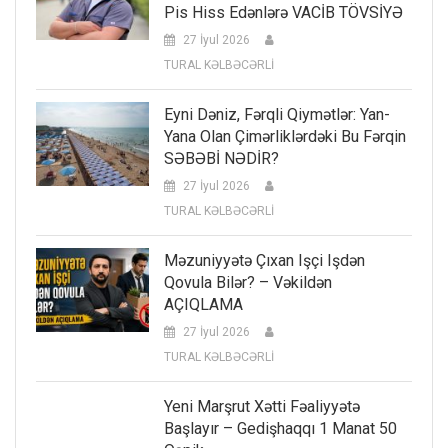
Pis Hiss Edənlərə VACİB TÖVSİYƏ
27 İyul 2026
TURAL KƏLBƏCƏRLİ
Eyni Dəniz, Fərqli Qiymətlər: Yan-
Yana Olan Çimərliklərdəki Bu Fərqin
SƏBƏBİ NƏDİR?
27 İyul 2026
TURAL KƏLBƏCƏRLİ
Məzuniyyətə Çıxan Işçi Işdən
Qovula Bilər? – Vəkildən
AÇIQLAMA
27 İyul 2026
TURAL KƏLBƏCƏRLİ
Yeni Marşrut Xətti Fəaliyyətə
Başlayır – Gedişhaqqı 1 Manat 50