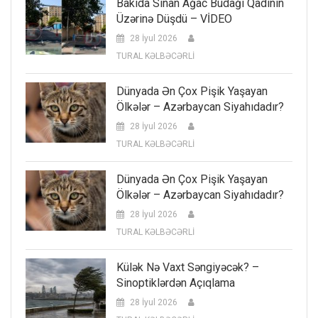
Bakıda Sınan Ağac Budağı Qadının
Üzərinə Düşdü – VİDEO
28 İyul 2026
TURAL KƏLBƏCƏRLİ
Dünyada Ən Çox Pişik Yaşayan
Ölkələr – Azərbaycan Siyahıdadır?
28 İyul 2026
TURAL KƏLBƏCƏRLİ
Dünyada Ən Çox Pişik Yaşayan
Ölkələr – Azərbaycan Siyahıdadır?
28 İyul 2026
TURAL KƏLBƏCƏRLİ
Külək Nə Vaxt Səngiyəcək? –
Sinoptiklərdən Açıqlama
28 İyul 2026