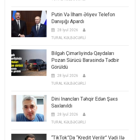
Putin Və İlham Əliyev Telefon
Danışığı Apardı
28 İyul 2026
TURAL KƏLBƏCƏRLİ
Bilgəh Çimərliyində Qaydaları
Pozan Sürücü Barəsində Tədbir
Görüldü
28 İyul 2026
TURAL KƏLBƏCƏRLİ
Dini Inancları Təhqir Edən Şəxs
Saxlanıldı
28 İyul 2026
TURAL KƏLBƏCƏRLİ
“TikTok”da “kredit Verilir” Vədi Ilə