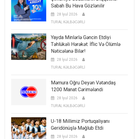
Sabah Bu Hava Gözlənilir
28 İyul 2026
TURAL KƏLBƏCƏRLİ
Yayda Minlərlə Gəncin Etdiyi
Təhlükəli Hərəkət: İflic Və Ölümlə
Nəticələnə Bilər!
28 İyul 2026
TURAL KƏLBƏCƏRLİ
Məmura Oğru Deyən Vətəndaş
1200 Manat Cərimələndi
28 İyul 2026
TURAL KƏLBƏCƏRLİ
U-18 Millimiz Portuqaliyanı
Geridönüşlə Məğlub Etdi
28 İyul 2026