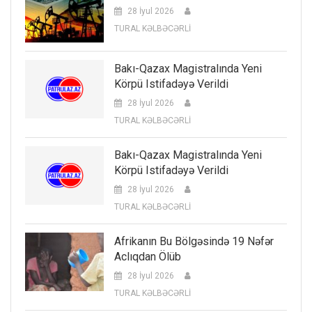
28 İyul 2026
TURAL KƏLBƏCƏRLİ
Bakı-Qazax Magistralında Yeni
Körpü Istifadəyə Verildi
28 İyul 2026
TURAL KƏLBƏCƏRLİ
Bakı-Qazax Magistralında Yeni
Körpü Istifadəyə Verildi
28 İyul 2026
TURAL KƏLBƏCƏRLİ
Afrikanın Bu Bölgəsində 19 Nəfər
Aclıqdan Ölüb
28 İyul 2026
TURAL KƏLBƏCƏRLİ