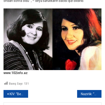
ondan sonra öldü” , – deyə sənətkarın bacısı qızı bildirib.
www.102info.az
Baxış Sayı:
131
Yazı
KİV: “Beynəlxalq hava yolları İranın İsrailə hücumundan sonra xaos vəziyyətindədir”
Nazirlik: “Saxta müfəttişlər sahibkarları cərimə ilə təhdid edərək yoxlama aparıblar”
naviqasiyası