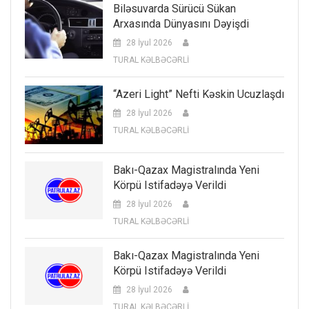
Biləsuvarda Sürücü Sükan
Arxasında Dünyasını Dəyişdi
28 İyul 2026
TURAL KƏLBƏCƏRLİ
“Azeri Light” Nefti Kəskin Ucuzlaşdı
28 İyul 2026
TURAL KƏLBƏCƏRLİ
Bakı-Qazax Magistralında Yeni
Körpü Istifadəyə Verildi
28 İyul 2026
TURAL KƏLBƏCƏRLİ
Bakı-Qazax Magistralında Yeni
Körpü Istifadəyə Verildi
28 İyul 2026
TURAL KƏLBƏCƏRLİ