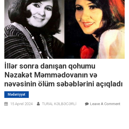
İllər sonra danışan qohumu
Nəzakət Məmmədovanın və
nəvəsinin ölüm səbəblərini açıqladı
Mədəniyyət
On
15 Aprel 2024
TURAL KƏLBƏCƏRLİ
Leave A Comment
İllər
Sonr
Danı