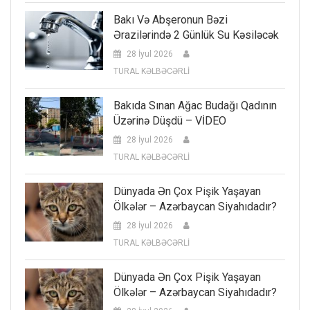
Bakı Və Abşeronun Bəzi
Ərazilərində 2 Günlük Su Kəsiləcək
28 İyul 2026
TURAL KƏLBƏCƏRLİ
Bakıda Sınan Ağac Budağı Qadının
Üzərinə Düşdü – VİDEO
28 İyul 2026
TURAL KƏLBƏCƏRLİ
Dünyada Ən Çox Pişik Yaşayan
Ölkələr – Azərbaycan Siyahıdadır?
28 İyul 2026
TURAL KƏLBƏCƏRLİ
Dünyada Ən Çox Pişik Yaşayan
Ölkələr – Azərbaycan Siyahıdadır?