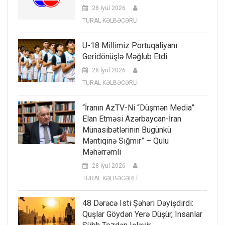
28 İyul 2026
TURAL KƏLBƏCƏRLİ
U-18 Millimiz Portuqaliyanı
Geridönüşlə Məğlub Etdi
28 İyul 2026
TURAL KƏLBƏCƏRLİ
“İranın AzTV-Ni “düşmən Media”
Elan Etməsi Azərbaycan-İran
Münasibətlərinin Bugünkü
Məntiqinə Sığmır” – Qulu
Məhərrəmli
28 İyul 2026
TURAL KƏLBƏCƏRLİ
48 Dərəcə Isti Şəhəri Dəyişdirdi:
Quşlar Göydən Yerə Düşür, Insanlar