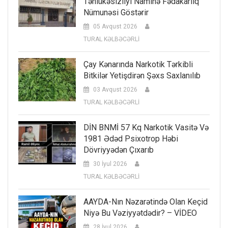
Təhlükəsizliyi Naminə Fədakarlıq
Nümunəsi Göstərir
05 Avqust 2026
TURAL KƏLBƏCƏRLİ
Çay Kənarında Narkotik Tərkibli
Bitkilər Yetişdirən Şəxs Saxlanılıb
03 Avqust 2026
TURAL KƏLBƏCƏRLİ
DİN BNMİ 57 Kq Narkotik Vasitə Və
1981 Ədəd Psixotrop Həbi
Dövriyyədən Çıxarıb
30 İyul 2026
TURAL KƏLBƏCƏRLİ
AAYDA-Nın Nəzarətində Olan Keçid
Niyə Bu Vəziyyətdədir? – VİDEO
28 İyul 2026