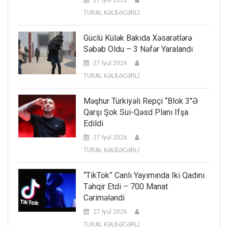
TURAL KƏLBƏCƏRLİ
Güclü Külək Bakıda Xəsarətlərə
Səbəb Oldu – 3 Nəfər Yaralandı
27 İyul 2026
TURAL KƏLBƏCƏRLİ
Məşhur Türkiyəli Repçi “Blok 3″ə
Qarşı Şok Sui-Qəsd Planı Ifşa
Edildi
27 İyul 2026
TURAL KƏLBƏCƏRLİ
“TikTok” Canlı Yayımında Iki Qadını
Təhqir Etdi – 700 Manat
Cərimələndi
27 İyul 2026
TURAL KƏLBƏCƏRLİ