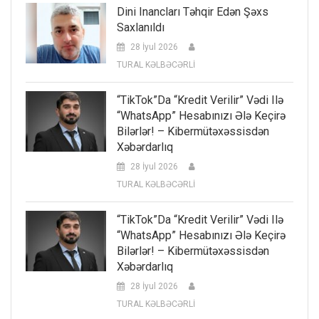
Dini Inancları Təhqir Edən Şəxs
Saxlanıldı
28 İyul 2026
TURAL KƏLBƏCƏRLİ
“TikTok”da “kredit Verilir” Vədi Ilə
“WhatsApp” Hesabınızı Ələ Keçirə
Bilərlər! – Kibermütəxəssisdən
Xəbərdarlıq
28 İyul 2026
TURAL KƏLBƏCƏRLİ
“TikTok”da “kredit Verilir” Vədi Ilə
“WhatsApp” Hesabınızı Ələ Keçirə
Bilərlər! – Kibermütəxəssisdən
Xəbərdarlıq
28 İyul 2026
TURAL KƏLBƏCƏRLİ