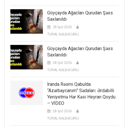
Göyçayda Ağacları Qurudan Şəxs
Saxlanıldı
28 İyul 2026
TURAL KƏLBƏCƏRLİ
Göyçayda Ağacları Qurudan Şəxs
Saxlanıldı
28 İyul 2026
TURAL KƏLBƏCƏRLİ
İranda Rəsmi Qəbulda
“Azərbaycanım” Sədaları: Ərdəbilli
Yeniyetmə Hər Kəsi Heyran Qoydu
– VİDEO
28 İyul 2026
TURAL KƏLBƏCƏRLİ