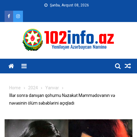
Skip
Şənbə, Avqust 08, 2026
to
content
Home
2024
Yanvar
İllər sonra danışan qohumu Nəzakət Məmmədovanın və
nəvəsinin ölüm səbəblərini açıqladı