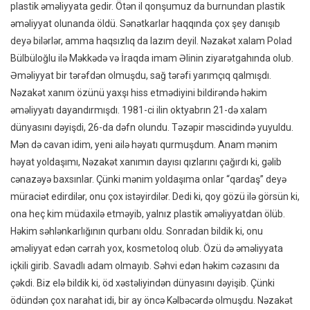
plastik əməliyyata gedir. Ötən il qonşumuz da burnundan plastik
əməliyyat olunanda öldü. Sənətkarlar haqqında çox şey danışıb
deyə bilərlər, amma haqsızlıq da lazım deyil. Nəzakət xalam Polad
Bülbüloğlu ilə Məkkədə və İraqda imam Əlinin ziyarətgahında olub.
Əməliyyat bir tərəfdən olmuşdu, sağ tərəfi yarımçıq qalmışdı.
Nəzakət xanım özünü yaxşı hiss etmədiyini bildirəndə həkim
əməliyyatı dayandırmışdı. 1981-ci ilin oktyabrın 21-də xalam
dünyasını dəyişdi, 26-da dəfn olundu. Təzəpir məscidində yuyuldu.
Mən də cavan idim, yeni ailə həyatı qurmuşdum. Anam mənim
həyat yoldaşımı, Nəzakət xanımın dayısı qızlarını çağırdı ki, gəlib
cənazəyə baxsınlar. Çünki mənim yoldaşıma onlar “qardaş” deyə
müraciət edirdilər, onu çox istəyirdilər. Dedi ki, qoy gözü ilə görsün ki,
ona heç kim müdaxilə etməyib, yalnız plastik əməliyyatdan ölüb.
Həkim səhlənkarlığının qurbanı oldu. Sonradan bildik ki, onu
əməliyyat edən cərrah yox, kosmetoloq olub. Özü də əməliyyata
içkili girib. Savadlı adam olmayıb. Səhvi edən həkim cəzasını da
çəkdi. Biz elə bildik ki, öd xəstəliyindən dünyasını dəyişib. Çünki
ödündən çox narahat idi, bir ay öncə Kəlbəcərdə olmuşdu. Nəzakət