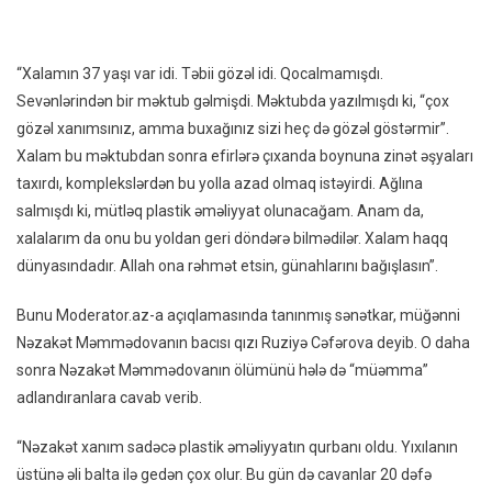
Qoh
Nəza
Məmm
“Xalamın 37 yaşı var idi. Təbii gözəl idi. Qocalmamışdı.
Və
Sevənlərindən bir məktub gəlmişdi. Məktubda yazılmışdı ki, “çox
Nəvə
gözəl xanımsınız, amma buxağınız sizi heç də gözəl göstərmir”.
Ölüm
Xalam bu məktubdan sonra efirlərə çıxanda boynuna zinət əşyaları
Səbəb
Açıql
taxırdı, komplekslərdən bu yolla azad olmaq istəyirdi. Ağlına
salmışdı ki, mütləq plastik əməliyyat olunacağam. Anam da,
xalalarım da onu bu yoldan geri döndərə bilmədilər. Xalam haqq
dünyasındadır. Allah ona rəhmət etsin, günahlarını bağışlasın”.
Bunu Moderator.az-a açıqlamasında tanınmış sənətkar, müğənni
Nəzakət Məmmədovanın bacısı qızı Ruziyə Cəfərova deyib. O daha
sonra Nəzakət Məmmədovanın ölümünü hələ də “müəmma”
adlandıranlara cavab verib.
“Nəzakət xanım sadəcə plastik əməliyyatın qurbanı oldu. Yıxılanın
üstünə əli balta ilə gedən çox olur. Bu gün də cavanlar 20 dəfə