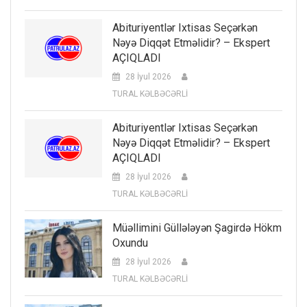
Abituriyentlər Ixtisas Seçərkən
Nəyə Diqqət Etməlidir? – Ekspert
AÇIQLADI
28 İyul 2026
TURAL KƏLBƏCƏRLİ
Abituriyentlər Ixtisas Seçərkən
Nəyə Diqqət Etməlidir? – Ekspert
AÇIQLADI
28 İyul 2026
TURAL KƏLBƏCƏRLİ
Müəllimini Güllələyən Şagirdə Hökm
Oxundu
28 İyul 2026
TURAL KƏLBƏCƏRLİ