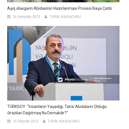
Aşıq Ələsgərin Abidəsinin Hazırlanması Prosesi Başa Çatıb
26 Sentyabr 2023
TURAL KƏLBƏCƏRLİ
TÜRKSOY: “İnsanların Yaşadığı, Tarixi Abidələrin Olduğu
Əraziləri Dağıtmaq Nə Deməkdir?”
10 Oktyabr 2023
TURAL KƏLBƏCƏRLİ