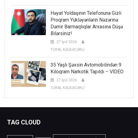
Həyat Yoldaşının Telefonuna Gizli
Proqram Yükləyənlərin Nəzərinə:
Dəmir Barmaqlıqlar Arxasına Düşə
Bilərsiniz!
27 İyul 2026
TURAL KƏLBƏCƏRLİ
35 Yaşlı Şəxsin Avtomobilindən 9
Kiloqram Narkotik Tapıldı – VİDEO
27 İyul 2026
TURAL KƏLBƏCƏRLİ
TAG CLOUD