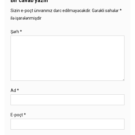
Bir cavab yazın
Sizin e-poçt ünvanınız dərc edilməyəcəkdir.
Gərəkli sahələr
*
ilə işarələnmişdir
Şərh
*
Ad
*
E-poçt
*