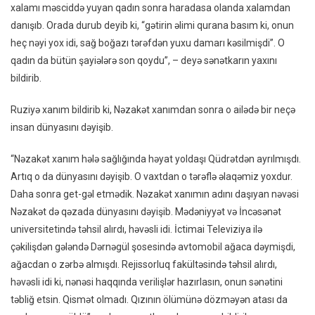
xalamı məsciddə yuyan qadın sonra haradasa olanda xalamdan
danışıb. Orada durub deyib ki, “gətirin əlimi qurana basım ki, onun
heç nəyi yox idi, sağ boğazı tərəfdən yuxu damarı kəsilmişdi”. O
qadın da bütün şayiələrə son qoydu”, – deyə sənətkarın yaxını
bildirib.
Ruziyə xanım bildirib ki, Nəzakət xanımdan sonra o ailədə bir neçə
insan dünyasını dəyişib.
“Nəzakət xanım hələ sağlığında həyat yoldaşı Qüdrətdən ayrılmışdı.
Artıq o da dünyasını dəyişib. O vaxtdan o tərəflə əlaqəmiz yoxdur.
Daha sonra get-gəl etmədik. Nəzakət xanımın adını daşıyan nəvəsi
Nəzakət də qəzada dünyasını dəyişib. Mədəniyyət və İncəsənət
universitetində təhsil alırdı, həvəsli idi. İctimai Televiziya ilə
çəkilişdən gələndə Dərnəgül şosesində avtomobil ağaca dəymişdi,
ağacdan o zərbə almışdı. Rejissorluq fakültəsində təhsil alırdı,
həvəsli idi ki, nənəsi haqqında verilişlər hazırlasın, onun sənətini
təbliğ etsin. Qismət olmadı. Qızının ölümünə dözməyən atası da