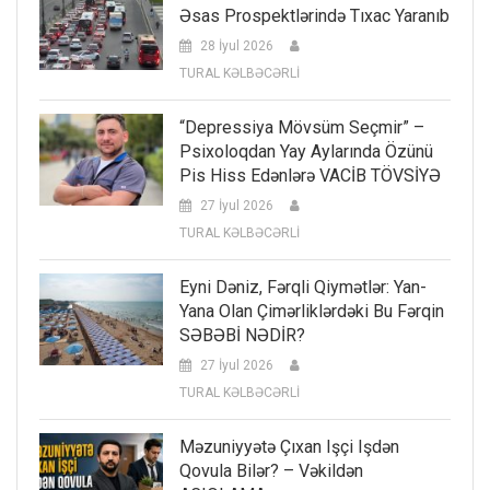
Əsas Prospektlərində Tıxac Yaranıb
28 İyul 2026
TURAL KƏLBƏCƏRLİ
“Depressiya Mövsüm Seçmir” –
Psixoloqdan Yay Aylarında Özünü
Pis Hiss Edənlərə VACİB TÖVSİYƏ
27 İyul 2026
TURAL KƏLBƏCƏRLİ
Eyni Dəniz, Fərqli Qiymətlər: Yan-
Yana Olan Çimərliklərdəki Bu Fərqin
SƏBƏBİ NƏDİR?
27 İyul 2026
TURAL KƏLBƏCƏRLİ
Məzuniyyətə Çıxan Işçi Işdən
Qovula Bilər? – Vəkildən