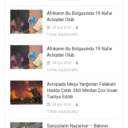
Afrikanın Bu Bölgəsində 19 Nəfər
Aclıqdan Ölüb
28 İyul 2026
TURAL KƏLBƏCƏRLİ
Afrikanın Bu Bölgəsində 19 Nəfər
Aclıqdan Ölüb
28 İyul 2026
TURAL KƏLBƏCƏRLİ
Avropada Meşə Yanğınları Fəlakətli
Həddə Çatıb: 360 Mindən Çox Insan
Təxliyə Edilib
28 İyul 2026
TURAL KƏLBƏCƏRLİ
Sürücülərin Nəzərinə! – Bakının