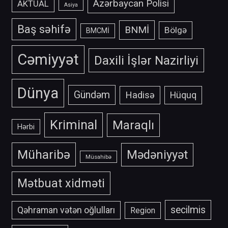
Azərbaycan Polisi
AKTUAL
Asiya
Baş səhifə
BNMİ
Bölgə
BMCMİ
Cəmiyyət
Daxili İşlər Nazirliyi
Dünya
Gündəm
Hadisə
Hüquq
Kriminal
Maraqlı
Hərbi
Müharibə
Mədəniyyət
Müsahibə
Mətbuat xidməti
secilmis
Qəhraman vətən oğlulları
Region