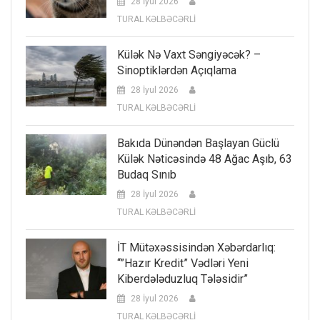
28 İyul 2026
TURAL KƏLBƏCƏRLİ
Külək Nə Vaxt Səngiyəcək? –
Sinoptiklərdən Açıqlama
28 İyul 2026
TURAL KƏLBƏCƏRLİ
Bakıda Dünəndən Başlayan Güclü
Külək Nəticəsində 48 Ağac Aşıb, 63
Budaq Sınıb
28 İyul 2026
TURAL KƏLBƏCƏRLİ
İT Mütəxəssisindən Xəbərdarlıq:
“”Hazır Kredit” Vədləri Yeni
Kiberdələduzluq Tələsidir”
28 İyul 2026
TURAL KƏLBƏCƏRLİ