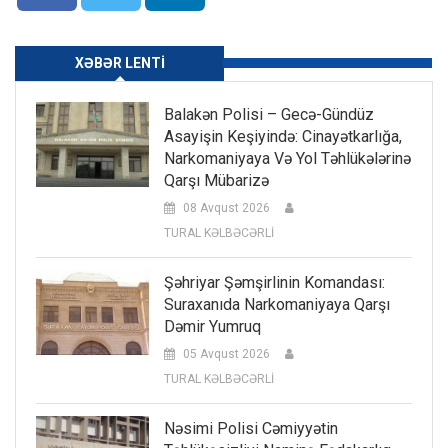
XƏBƏR LENTI
Balakən Polisi – Gecə-Gündüz
Asayişin Keşiyində: Cinayətkarlığa,
Narkomaniyaya Və Yol Təhlükələrinə
Qarşı Mübarizə
08 Avqust 2026
TURAL KƏLBƏCƏRLİ
Şəhriyar Şəmşirlinin Komandası:
Suraxanıda Narkomaniyaya Qarşı
Dəmir Yumruq
05 Avqust 2026
TURAL KƏLBƏCƏRLİ
Nəsimi Polisi Cəmiyyətin