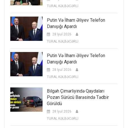
TURAL KƏLBƏCƏRLİ
Putin Və İlham Əliyev Telefon
Danışığı Apardı
28 İyul 2026
TURAL KƏLBƏCƏRLİ
Putin Və İlham Əliyev Telefon
Danışığı Apardı
28 İyul 2026
TURAL KƏLBƏCƏRLİ
Bilgəh Çimərliyində Qaydaları
Pozan Sürücü Barəsində Tədbir
Görüldü
28 İyul 2026
TURAL KƏLBƏCƏRLİ