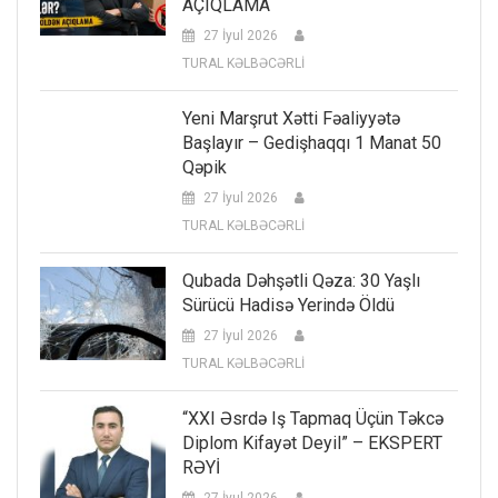
AÇIQLAMA
27 İyul 2026
TURAL KƏLBƏCƏRLİ
Yeni Marşrut Xətti Fəaliyyətə
Başlayır – Gedişhaqqı 1 Manat 50
Qəpik
27 İyul 2026
TURAL KƏLBƏCƏRLİ
Qubada Dəhşətli Qəza: 30 Yaşlı
Sürücü Hadisə Yerində Öldü
27 İyul 2026
TURAL KƏLBƏCƏRLİ
“XXI Əsrdə Iş Tapmaq Üçün Təkcə
Diplom Kifayət Deyil” – EKSPERT
RƏYİ
27 İyul 2026