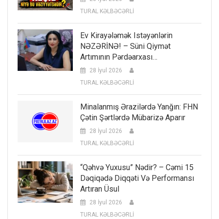
TURAL KƏLBƏCƏRLİ
Ev Kirayələmək Istəyənlərin
NƏZƏRİNƏ! – Süni Qiymət
Artımının Pərdəarxası…
28 İyul 2026
TURAL KƏLBƏCƏRLİ
Minalanmış Ərazilərdə Yanğın: FHN
Çətin Şərtlərdə Mübarizə Aparır
28 İyul 2026
TURAL KƏLBƏCƏRLİ
“Qəhvə Yuxusu” Nədir? – Cəmi 15
Dəqiqədə Diqqəti Və Performansı
Artıran Üsul
28 İyul 2026
TURAL KƏLBƏCƏRLİ