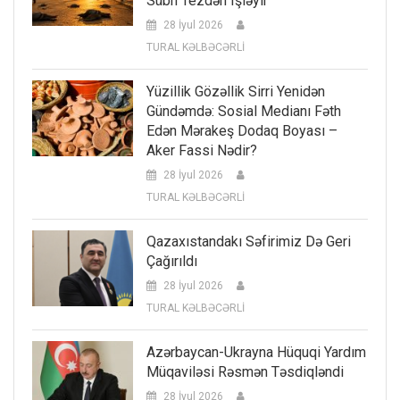
Sübh Tezdən Işləyir
28 İyul 2026
TURAL KƏLBƏCƏRLİ
Yüzillik Gözəllik Sirri Yenidən
Gündəmdə: Sosial Medianı Fəth
Edən Mərakeş Dodaq Boyası –
Aker Fassi Nədir?
28 İyul 2026
TURAL KƏLBƏCƏRLİ
Qazaxıstandakı Səfirimiz Də Geri
Çağırıldı
28 İyul 2026
TURAL KƏLBƏCƏRLİ
Azərbaycan-Ukrayna Hüquqi Yardım
Müqaviləsi Rəsmən Təsdiqləndi
28 İyul 2026