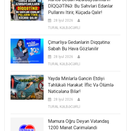
DİQQƏTİNƏ: Bu Səhvləri Edənlər
Pullarını Itirir, Küçədə Qalır!
28 İyul 2026
TURAL KƏLBƏCƏRLİ
Çimərliyə Gedənlərin Diqqətinə:
Sabah Bu Hava Gözlənilir
28 İyul 2026
TURAL KƏLBƏCƏRLİ
Yayda Minlərlə Gəncin Etdiyi
Təhlükəli Hərəkət: İflic Və Ölümlə
Nəticələnə Bilər!
28 İyul 2026
TURAL KƏLBƏCƏRLİ
Məmura Oğru Deyən Vətəndaş
1200 Manat Cərimələndi