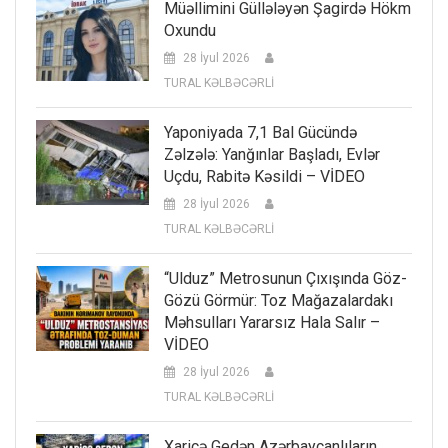
Müəllimini Güllələyən Şagirdə Hökm
Oxundu
28 İyul 2026
TURAL KƏLBƏCƏRLİ
Yaponiyada 7,1 Bal Gücündə
Zəlzələ: Yanğınlar Başladı, Evlər
Uçdu, Rabitə Kəsildi – VİDEO
28 İyul 2026
TURAL KƏLBƏCƏRLİ
“Ulduz” Metrosunun Çıxışında Göz-
Gözü Görmür: Toz Mağazalardakı
Məhsulları Yararsız Hala Salır –
VİDEO
28 İyul 2026
TURAL KƏLBƏCƏRLİ
Xaricə Gedən Azərbaycanlıların