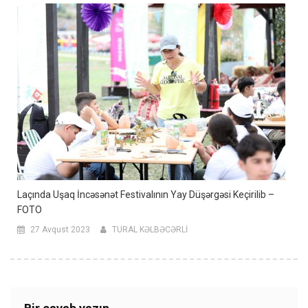
Laçında Uşaq İncəsənət Festivalının Yay Düşərgəsi Keçirilib –
FOTO
27 Avqust 2023
TURAL KƏLBƏCƏRLİ