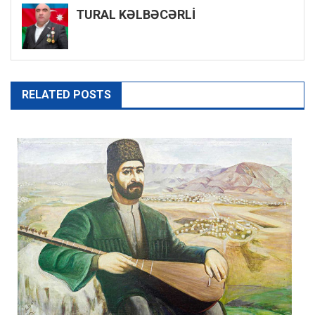
TURAL KƏLBƏCƏRLİ
RELATED POSTS