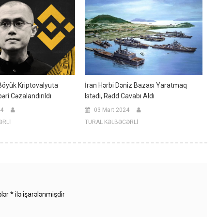
öyük Kriptovalyuta
İran Hərbi Dəniz Bazası Yaratmaq
bəri Cəzalandırıldı
Istədi, Rədd Cavabı Aldı
24
03 Mart 2024
ƏRLİ
TURAL KƏLBƏCƏRLİ
ələr
*
ilə işarələnmişdir