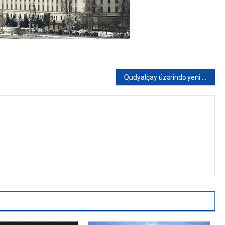
Qudyalçay üzərində yeni körpünün tikintisinə başlanılıb – FOTO/VİDEO