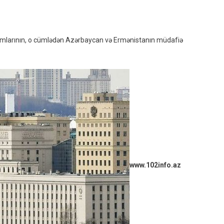
Iclası
Keçirilir
urumlarının, o cümlədən Azərbaycan və Ermənistanın müdafiə
www.102info.az