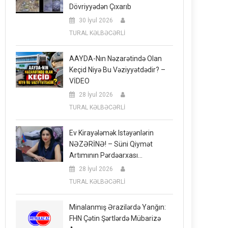
Dövriyyədən Çıxarıb
30 İyul 2026
TURAL KƏLBƏCƏRLİ
AAYDA-Nın Nəzarətində Olan
Keçid Niyə Bu Vəziyyətdədir? –
VİDEO
28 İyul 2026
TURAL KƏLBƏCƏRLİ
Ev Kirayələmək Istəyənlərin
NƏZƏRİNƏ! – Süni Qiymət
Artımının Pərdəarxası…
28 İyul 2026
TURAL KƏLBƏCƏRLİ
Minalanmış Ərazilərdə Yanğın:
FHN Çətin Şərtlərdə Mübarizə