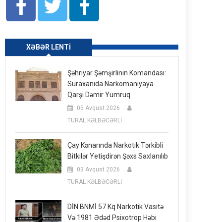
XƏBƏR LENTI
Şəhriyar Şəmşirlinin Komandası:
Suraxanıda Narkomaniyaya
Qarşı Dəmir Yumruq
05 Avqust 2026
TURAL KƏLBƏCƏRLİ
Çay Kənarında Narkotik Tərkibli
Bitkilər Yetişdirən Şəxs Saxlanılıb
03 Avqust 2026
TURAL KƏLBƏCƏRLİ
DİN BNMİ 57 Kq Narkotik Vasitə
Və 1981 Ədəd Psixotrop Həbi