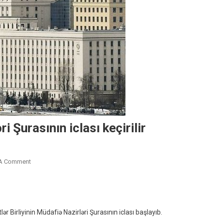
Şurasının iclası keçirilir
On
 A Comment
Rusiyada
MDB
Müdafiə
Nazirləri
 Birliyinin Müdafiə Nazirləri Şurasının iclası başlayıb.
Şurasının