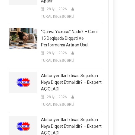
Aparır
28 İyul 2026
TURAL KƏLBƏCƏRLİ
“Qəhvə Yuxusu” Nədir? – Cəmi
15 Dəqiqədə Diqqəti Və
Performansı Artıran Üsul
28 İyul 2026
TURAL KƏLBƏCƏRLİ
Abituriyentlər Ixtisas Seçərkən
Nəyə Diqqət Etməlidir? – Ekspert
AÇIQLADI
28 İyul 2026
TURAL KƏLBƏCƏRLİ
Abituriyentlər Ixtisas Seçərkən
Nəyə Diqqət Etməlidir? – Ekspert
AÇIQLADI