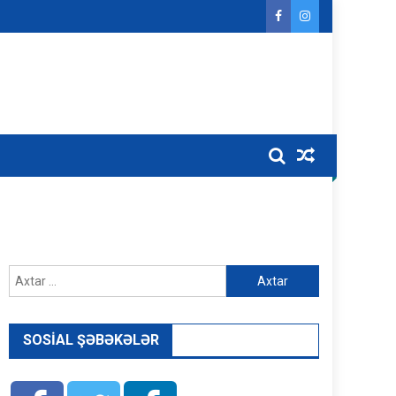
Axtarış:
SOSIAL ŞƏBƏKƏLƏR