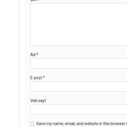
Ad
*
E-poçt
*
Veb sayt
Save my name, email, and website in this browser 