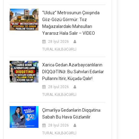
“Ulduz” Metrosunun Çıxışında
Göz-Gözü Görmür: Toz
Mağazalardakı Məhsulları
Yararsız Hala Salır – VİDEO
28 İyul 2026
TURAL KƏLBƏCƏRLİ
Xaricə Gedən Azərbaycanlıların
DİQQƏTİNƏ: Bu Səhvləri Edənlər
Pullarını Itirir, Küçədə Qalır!
28 İyul 2026
TURAL KƏLBƏCƏRLİ
Çimərliyə Gedənlərin Diqqətinə:
Sabah Bu Hava Gözlənilir
28 İyul 2026
TURAL KƏLBƏCƏRLİ