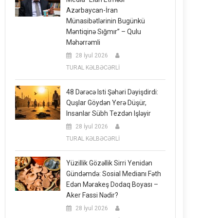
Azərbaycan-İran
Münasibətlərinin Bugünkü
Məntiqinə Sığmır” – Qulu
Məhərrəmli
28 İyul 2026
TURAL KƏLBƏCƏRLİ
48 Dərəcə Isti Şəhəri Dəyişdirdi:
Quşlar Göydən Yerə Düşür,
Insanlar Sübh Tezdən Işləyir
28 İyul 2026
TURAL KƏLBƏCƏRLİ
Yüzillik Gözəllik Sirri Yenidən
Gündəmdə: Sosial Medianı Fəth
Edən Mərakeş Dodaq Boyası –
Aker Fassi Nədir?
28 İyul 2026