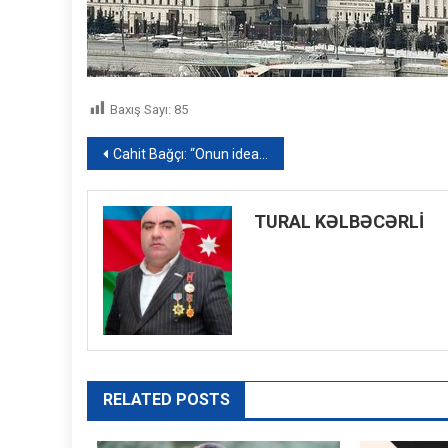
Baxış Sayı:
85
Yazı
Cahit Bağçı: “Onun idealları, türk millətinin övladları ilə yaşayacaq”
naviqasiyası
TURAL KƏLBƏCƏRLİ
RELATED POSTS