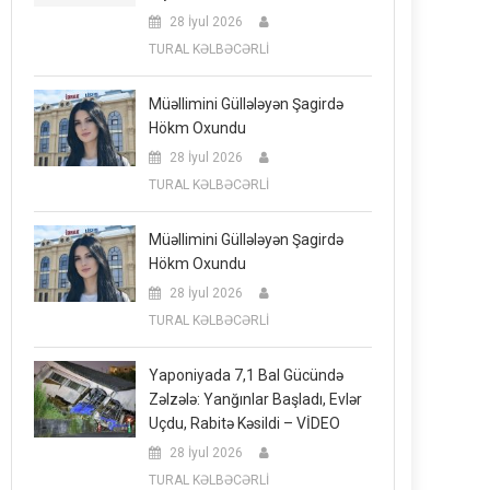
28 İyul 2026
TURAL KƏLBƏCƏRLİ
Müəllimini Güllələyən Şagirdə
Hökm Oxundu
28 İyul 2026
TURAL KƏLBƏCƏRLİ
Müəllimini Güllələyən Şagirdə
Hökm Oxundu
28 İyul 2026
TURAL KƏLBƏCƏRLİ
Yaponiyada 7,1 Bal Gücündə
Zəlzələ: Yanğınlar Başladı, Evlər
Uçdu, Rabitə Kəsildi – VİDEO
28 İyul 2026
TURAL KƏLBƏCƏRLİ