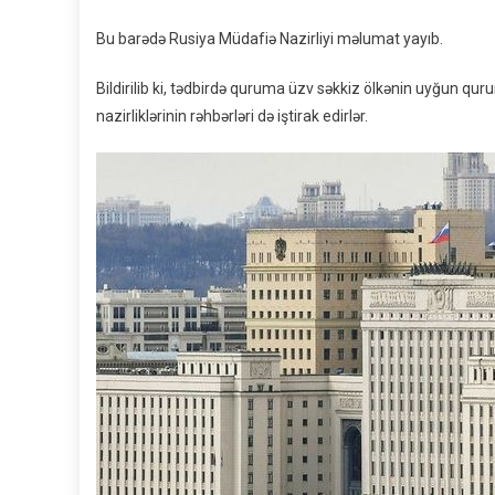
Bu barədə Rusiya Müdafiə Nazirliyi məlumat yayıb.
Bildirilib ki, tədbirdə quruma üzv səkkiz ölkənin uyğun q
nazirliklərinin rəhbərləri də iştirak edirlər.