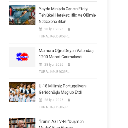
Yayda Minlərlə Gəncin Etdiyi
Təhlükəli Hərəkət: İflic Və Ölümlə
Nəticələnə Bilər!
28 İyul 2026
TURAL KƏLBƏCƏRLİ
Məmura Oğru Deyən Vətəndaş
1200 Manat Cərimələndi
28 İyul 2026
TURAL KƏLBƏCƏRLİ
U-18 Millimiz Portuqaliyanı
Geridönüşlə Məğlub Etdi
28 İyul 2026
TURAL KƏLBƏCƏRLİ
“İranın AzTV-Ni “düşmən
Media” Elan Etməsi