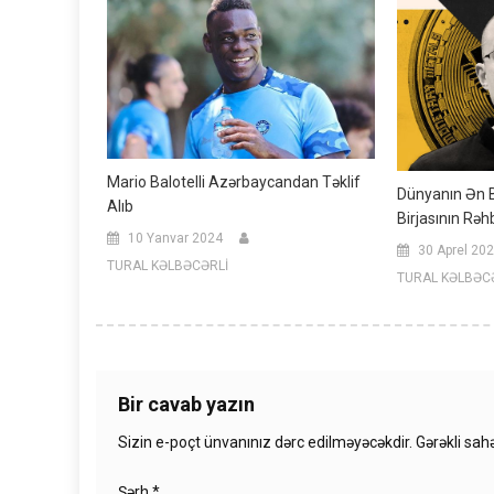
Mario Balotelli Azərbaycandan Təklif
Dünyanın Ən B
Alıb
Birjasının Rəh
10 Yanvar 2024
30 Aprel 20
TURAL KƏLBƏCƏRLİ
TURAL KƏLBƏC
Bir cavab yazın
Sizin e-poçt ünvanınız dərc edilməyəcəkdir.
Gərəkli sah
Şərh
*