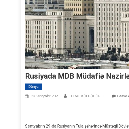
Rusiyada MDB Müdafiə Nazirləri 
Dünya
29 Sentyabr 2023
TURAL KƏLBƏCƏRLİ
Leave
Sentyabrın 29-da Rusiyanın Tula şəhərində Müstəqil Dövlətlər