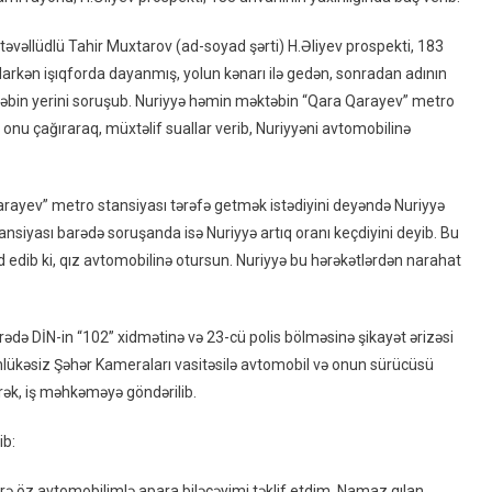
Həbs
Edildi
l təvəllüdlü Tahir Muxtarov (ad-soyad şərti) H.Əliyev prospekti, 183
olarkən işıqforda dayanmış, yolun kənarı ilə gedən, sonradan adının
ktəbin yerini soruşub. Nuriyyə həmin məktəbin “Qara Qarayev” metro
a onu çağıraraq, müxtəlif suallar verib, Nuriyyəni avtomobilinə
Qarayev” metro stansiyası tərəfə getmək istədiyini deyəndə Nuriyyə
ansiyası barədə soruşanda isə Nuriyyə artıq oranı keçdiyini deyib. Bu
edib ki, qız avtomobilinə otursun. Nuriyyə bu hərəkətlərdən narahat
ədə DİN-in “102” xidmətinə və 23-cü polis bölməsinə şikayət ərizəsi
əhlükəsiz Şəhər Kameraları vasitəsilə avtomobil və onun sürücüsü
ərək, iş məhkəməyə göndərilib.
ib:
rə öz avtomobilimlə apara biləcəyimi təklif etdim. Namaz qılan