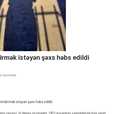
irmək istəyən şəxs həbs edildi
On
 A Comment
Məktəbli
Qızı
Avtomobinə
Mindirmək
indirmək istəyən şəxs həbs edilib.
Istəyən
Şəxs
mi rayonu, H.Əliyev prospekti, 183 ünvanının yaxınlığında baş verib.