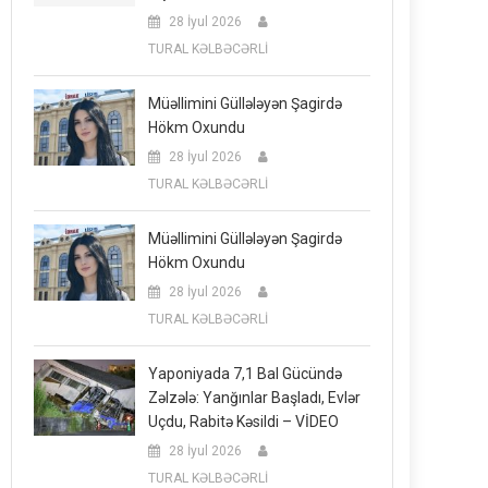
28 İyul 2026
TURAL KƏLBƏCƏRLİ
Müəllimini Güllələyən Şagirdə
Hökm Oxundu
28 İyul 2026
TURAL KƏLBƏCƏRLİ
Müəllimini Güllələyən Şagirdə
Hökm Oxundu
28 İyul 2026
TURAL KƏLBƏCƏRLİ
Yaponiyada 7,1 Bal Gücündə
Zəlzələ: Yanğınlar Başladı, Evlər
Uçdu, Rabitə Kəsildi – VİDEO
28 İyul 2026
TURAL KƏLBƏCƏRLİ