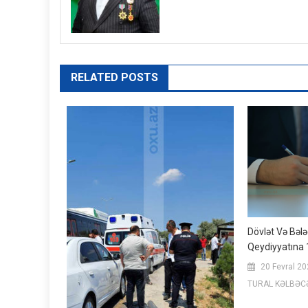
RELATED POSTS
Dövlət Və Bələ
Qeydiyyatına 
20 Fevral 2
TURAL KƏLBƏC