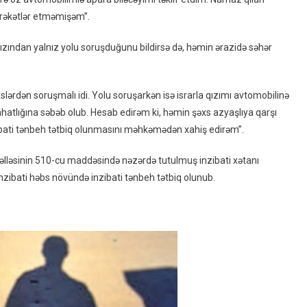
ərəkətlər etməmişəm”.
 qızından yalnız yolu soruşduğunu bildirsə də, həmin ərazidə səhər
ərdən soruşmalı idi. Yolu soruşarkən isə israrla qızımı avtomobilinə
rahatlığına səbəb olub. Hesab edirəm ki, həmin şəxs azyaşlıya qarşı
nzibati tənbeh tətbiq olunmasını məhkəmədən xahiş edirəm”.
əlləsinin 510-cu maddəsində nəzərdə tutulmuş inzibati xətanı
inzibati həbs növündə inzibati tənbeh tətbiq olunub.