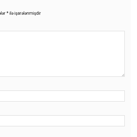
ələr
*
ilə işarələnmişdir