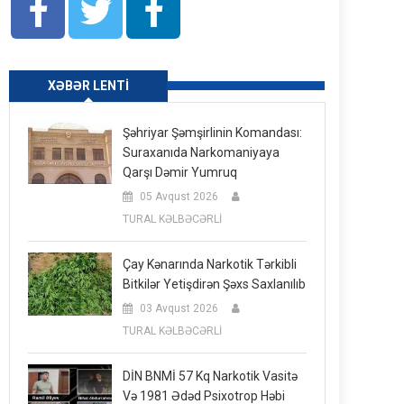
XƏBƏR LENTI
Şəhriyar Şəmşirlinin Komandası:
Suraxanıda Narkomaniyaya
Qarşı Dəmir Yumruq
05 Avqust 2026
TURAL KƏLBƏCƏRLİ
Çay Kənarında Narkotik Tərkibli
Bitkilər Yetişdirən Şəxs Saxlanılıb
03 Avqust 2026
TURAL KƏLBƏCƏRLİ
DİN BNMİ 57 Kq Narkotik Vasitə
Və 1981 Ədəd Psixotrop Həbi