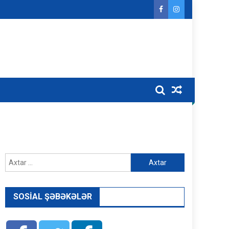
Axtarış:
SOSIAL ŞƏBƏKƏLƏR