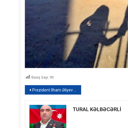
Baxış Sayı:
93
Yazı
Prezident İlham Əliyev İkinci Qarabağ müharibəsindən sonra bərpa işlərinə sərf olunan vəsaiti açıqladı
naviqasiyası
TURAL KƏLBƏCƏRLİ