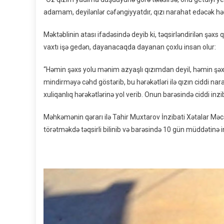
adamam, deyilənlər cəfəngiyyatdır, qızı narahat edəcək h
Məktəblinin atası ifadəsində deyib ki, təqsirləndirilən şəxs
vaxtı işə gedən, dayanacaqda dayanan çoxlu insan olur:
“Həmin şəxs yolu mənim azyaşlı qızımdan deyil, həmin şəxsl
mindirməyə cəhd göstərib, bu hərəkətləri ilə qızın ciddi na
xuliqanlıq hərəkətlərinə yol verib. Onun barəsində ciddi i
Məhkəmənin qərarı ilə Tahir Muxtarov İnzibati Xətalar Məc
törətməkdə təqsirli bilinib və barəsində 10 gün müddətinə 