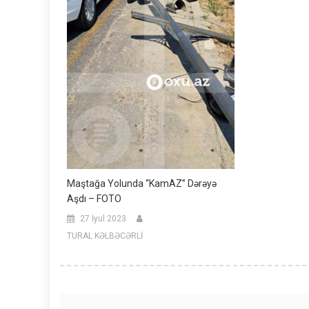
Maştağa Yolunda “KamAZ” Dərəyə
Aşdı – FOTO
27 İyul 2023
TURAL KƏLBƏCƏRLİ