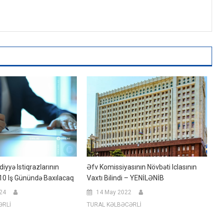
diyyə Istiqrazlarının
Əfv Komissiyasının Növbəti Iclasının
10 Iş Günündə Baxılacaq
Vaxtı Bilindi – YENİLƏNİB
024
14 May 2022
ƏRLİ
TURAL KƏLBƏCƏRLİ