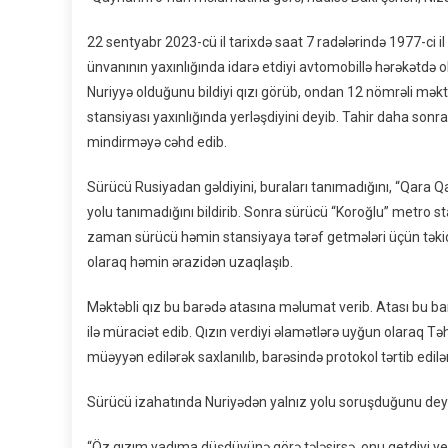
22 sentyabr 2023-cü il tarixdə saat 7 radələrində 1977-ci i
ünvanının yaxınlığında idarə etdiyi avtomobillə hərəkətdə 
Nuriyyə olduğunu bildiyi qızı görüb, ondan 12 nömrəli mə
stansiyası yaxınlığında yerləşdiyini deyib. Tahir daha sonr
mindirməyə cəhd edib.
Sürücü Rusiyadan gəldiyini, buraları tanımadığını, “Qara 
yolu tanımadığını bildirib. Sonra sürücü “Koroğlu” metro st
zaman sürücü həmin stansiyaya tərəf getmələri üçün təkid 
olaraq həmin ərazidən uzaqlaşıb.
Məktəbli qız bu barədə atasına məlumat verib. Atası bu bar
ilə müraciət edib. Qızın verdiyi əlamətlərə uyğun olaraq T
müəyyən edilərək saxlanılıb, barəsində protokol tərtib edil
Sürücü izahatında Nuriyədən yalnız yolu soruşduğunu dey
“Öz qızım yadıma düşdüyünə görə tələsirsə, onu getdiyi ye