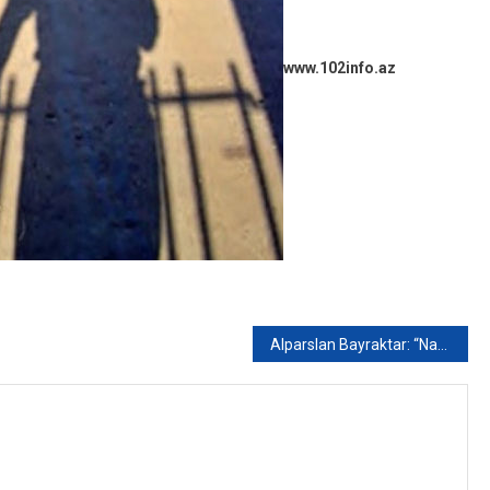
www.102info.az
Alparslan Bayraktar: “Naxçıvan gələn il yeni kəmərlə Türkiyədən qaz ala biləcək”