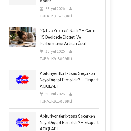
Aparır
28 İyul 2026
TURAL KƏLBƏCƏRLİ
“Qəhvə Yuxusu” Nədir? – Cəmi
15 Dəqiqədə Diqqəti Və
Performansı Artıran Üsul
28 İyul 2026
TURAL KƏLBƏCƏRLİ
Abituriyentlər Ixtisas Seçərkən
Nəyə Diqqət Etməlidir? – Ekspert
AÇIQLADI
28 İyul 2026
TURAL KƏLBƏCƏRLİ
Abituriyentlər Ixtisas Seçərkən
Nəyə Diqqət Etməlidir? – Ekspert
AÇIQLADI