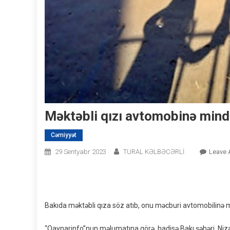
Məktəbli qızı avtomobinə mind
Cəmiyyət
29 Sentyabr 2023
TURAL KƏLBƏCƏRLİ
Leave
Bakıda məktəbli qıza söz atıb, onu məcburi avtomobilinə m
“Qaynarinfo”nun məlumatına görə, hadisə Bakı şəhəri, Niza