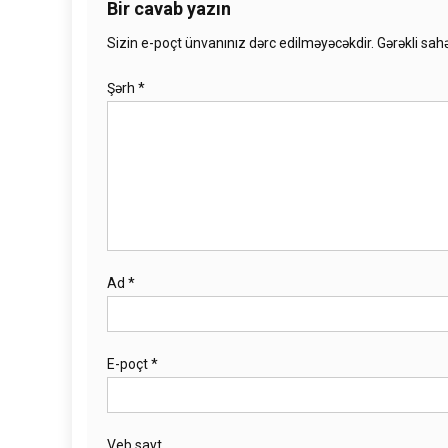
Bir cavab yazın
Sizin e-poçt ünvanınız dərc edilməyəcəkdir.
Gərəkli sah
Şərh
*
Ad
*
E-poçt
*
Veb sayt