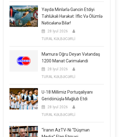
Yayda Minlərlə Gəncin Etdiyi
Təhlükəli Hərəkət: İflic Və Ölümlə
Nəticələnə Bilər!
28 İyul 2026
TURAL KƏLBƏCƏRLİ
Məmura Oğru Deyən Vətəndaş
1200 Manat Cərimələndi
28 İyul 2026
TURAL KƏLBƏCƏRLİ
U-18 Millimiz Portuqaliyanı
Geridönüşlə Məğlub Etdi
28 İyul 2026
TURAL KƏLBƏCƏRLİ
“İranın AzTV-Ni “düşmən
Media” Elan Etməsi