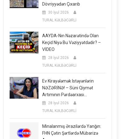
Dövriyyədən Çıxarıb
30 İyul 2026
TURAL KƏLBƏCƏRLİ
AAYDA-Nın Nəzarətində Olan
Keçid Niyə Bu Vəziyyətdədir? –
VİDEO
28 İyul 2026
TURAL KƏLBƏCƏRLİ
Ev Kirayələmək Istəyənlərin
NƏZƏRİNƏ! – Süni Qiymət
Artımının Pərdəarxası…
28 İyul 2026
TURAL KƏLBƏCƏRLİ
Minalanmış Ərazilərdə Yanğın:
FHN Çətin Şərtlərdə Mübarizə