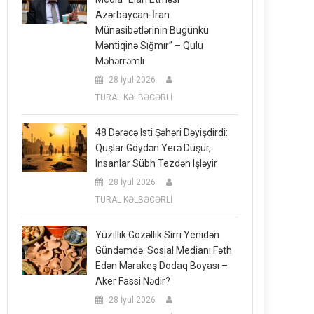
Azərbaycan-İran
Münasibətlərinin Bugünkü
Məntiqinə Sığmır” – Qulu
Məhərrəmli
28 İyul 2026
TURAL KƏLBƏCƏRLİ
48 Dərəcə Isti Şəhəri Dəyişdirdi:
Quşlar Göydən Yerə Düşür,
Insanlar Sübh Tezdən Işləyir
28 İyul 2026
TURAL KƏLBƏCƏRLİ
Yüzillik Gözəllik Sirri Yenidən
Gündəmdə: Sosial Medianı Fəth
Edən Mərakeş Dodaq Boyası –
Aker Fassi Nədir?
28 İyul 2026