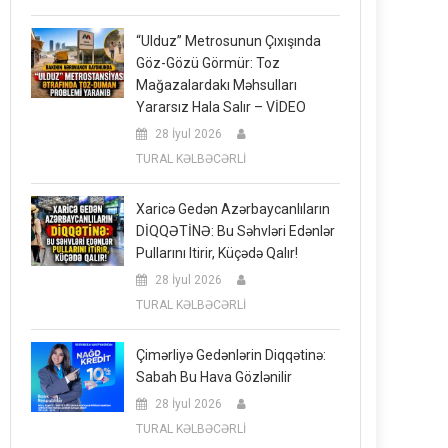
“Ulduz” Metrosunun Çıxışında
Göz-Gözü Görmür: Toz
Mağazalardakı Məhsulları
Yararsız Hala Salır – VİDEO
28 İyul 2026
TURAL KƏLBƏCƏRLİ
Xaricə Gedən Azərbaycanlıların
DİQQƏTİNƏ: Bu Səhvləri Edənlər
Pullarını Itirir, Küçədə Qalır!
28 İyul 2026
TURAL KƏLBƏCƏRLİ
Çimərliyə Gedənlərin Diqqətinə:
Sabah Bu Hava Gözlənilir
28 İyul 2026
TURAL KƏLBƏCƏRLİ