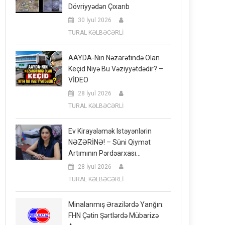
Dövriyyədən Çıxarıb
30 İyul 2026
TURAL KƏLBƏCƏRLİ
AAYDA-Nın Nəzarətində Olan
Keçid Niyə Bu Vəziyyətdədir? –
VİDEO
28 İyul 2026
TURAL KƏLBƏCƏRLİ
Ev Kirayələmək Istəyənlərin
NƏZƏRİNƏ! – Süni Qiymət
Artımının Pərdəarxası…
28 İyul 2026
TURAL KƏLBƏCƏRLİ
Minalanmış Ərazilərdə Yanğın:
FHN Çətin Şərtlərdə Mübarizə