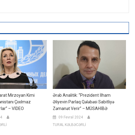
arat Mirzoyan Kimi
Ərəb Analitik: “Prezident İlham
nistanı Çıxılmaz
Əliyevin Parlaq Qələbəsi Sabitliyə
rlar” – VİDEO
Zəmanət Verir” – MÜSAHİBƏ
24
09 Fevral 2024
ƏRLİ
TURAL KƏLBƏCƏRLİ