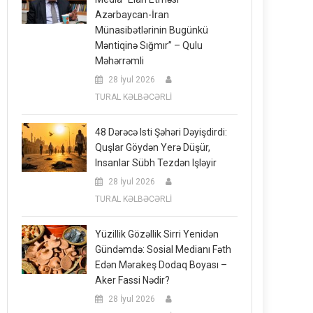
Azərbaycan-İran
Münasibətlərinin Bugünkü
Məntiqinə Sığmır” – Qulu
Məhərrəmli
28 İyul 2026
TURAL KƏLBƏCƏRLİ
48 Dərəcə Isti Şəhəri Dəyişdirdi:
Quşlar Göydən Yerə Düşür,
Insanlar Sübh Tezdən Işləyir
28 İyul 2026
TURAL KƏLBƏCƏRLİ
Yüzillik Gözəllik Sirri Yenidən
Gündəmdə: Sosial Medianı Fəth
Edən Mərakeş Dodaq Boyası –
Aker Fassi Nədir?
28 İyul 2026