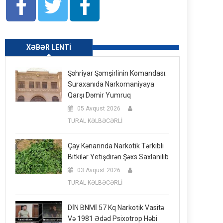
XƏBƏR LENTI
Şəhriyar Şəmşirlinin Komandası:
Suraxanıda Narkomaniyaya
Qarşı Dəmir Yumruq
05 Avqust 2026
TURAL KƏLBƏCƏRLİ
Çay Kənarında Narkotik Tərkibli
Bitkilər Yetişdirən Şəxs Saxlanılıb
03 Avqust 2026
TURAL KƏLBƏCƏRLİ
DİN BNMİ 57 Kq Narkotik Vasitə
Və 1981 Ədəd Psixotrop Həbi