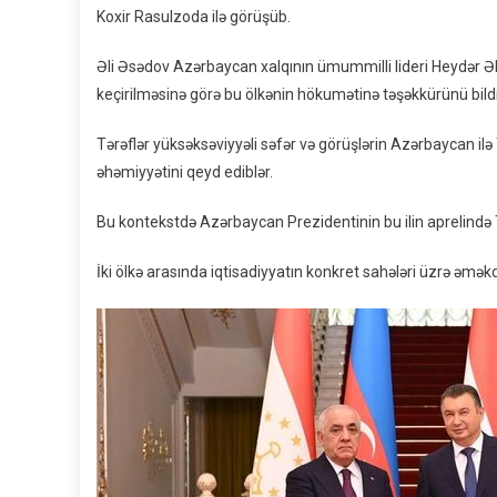
Koxir Rasulzoda ilə görüşüb.
Əli Əsədov Azərbaycan xalqının ümummilli lideri Heydər Əli
keçirilməsinə görə bu ölkənin hökumətinə təşəkkürünü bildi
Tərəflər yüksəksəviyyəli səfər və görüşlərin Azərbaycan i
əhəmiyyətini qeyd ediblər.
Bu kontekstdə Azərbaycan Prezidentinin bu ilin aprelində 
İki ölkə arasında iqtisadiyyatın konkret sahələri üzrə əməkda