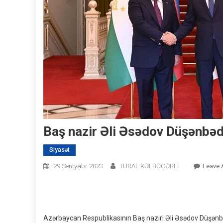
Baş nazir Əli Əsədov Düşənbədə
Siyasət
29 Sentyabr 2023
TURAL KƏLBƏCƏRLİ
Leave
Azərbaycan Respublikasının Baş naziri Əli Əsədov Düşənbəy