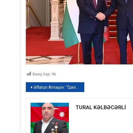
Baxış Sayı:
96
Yazı
Əflatun Amaşov: “Qənirə xanım hər kəsə dərs keçdi”
naviqasiyası
TURAL KƏLBƏCƏRLİ