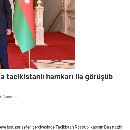
 tacikistanlı həmkarı ilə görüşüb
On
 A Comment
Baş
Nazir
Əli
Əsədov
ə işgüzar səfəri çərçivəsində Tacikistan Respublikasının Baş naziri
Düşənbədə