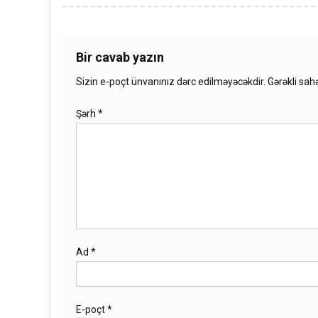
Bir cavab yazın
Sizin e-poçt ünvanınız dərc edilməyəcəkdir.
Gərəkli sah
Şərh
*
Ad
*
E-poçt
*