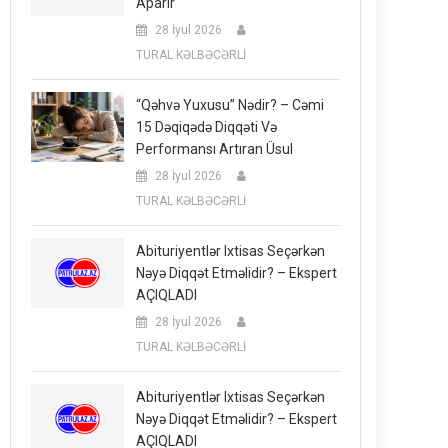
Aparır
28 İyul 2026
TURAL KƏLBƏCƏRLİ
“Qəhvə Yuxusu” Nədir? – Cəmi
15 Dəqiqədə Diqqəti Və
Performansı Artıran Üsul
28 İyul 2026
TURAL KƏLBƏCƏRLİ
Abituriyentlər Ixtisas Seçərkən
Nəyə Diqqət Etməlidir? – Ekspert
AÇIQLADI
28 İyul 2026
TURAL KƏLBƏCƏRLİ
Abituriyentlər Ixtisas Seçərkən
Nəyə Diqqət Etməlidir? – Ekspert
AÇIQLADI