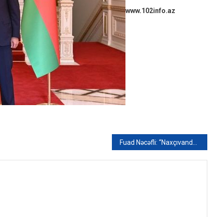
www.102info.az
Fuad Nəcəfli: “Naxçıvanda elektroenergetika sistemi yenidən qurulacaq”