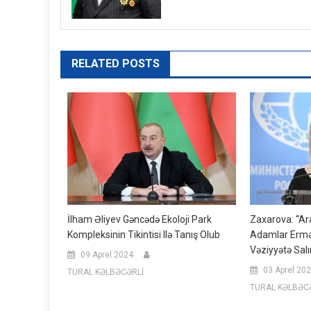
RELATED POSTS
İlham Əliyev Gəncədə Ekoloji Park
Zaxarova: “Ar
Kompleksinin Tikintisi Ilə Tanış Olub
Adamlar Ermə
Vəziyyətə Salı
09 Aprel 2024
03 Aprel 20
TURAL KƏLBƏCƏRLİ
TURAL KƏLBƏC