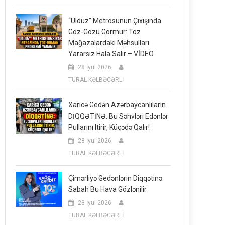
“Ulduz” Metrosunun Çıxışında
Göz-Gözü Görmür: Toz
Mağazalardakı Məhsulları
Yararsız Hala Salır – VİDEO
28 İyul 2026
TURAL KƏLBƏCƏRLİ
Xaricə Gedən Azərbaycanlıların
DİQQƏTİNƏ: Bu Səhvləri Edənlər
Pullarını Itirir, Küçədə Qalır!
28 İyul 2026
TURAL KƏLBƏCƏRLİ
Çimərliyə Gedənlərin Diqqətinə:
Sabah Bu Hava Gözlənilir
28 İyul 2026
TURAL KƏLBƏCƏRLİ