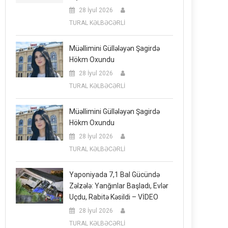
28 İyul 2026
TURAL KƏLBƏCƏRLİ
Müəllimini Güllələyən Şagirdə
Hökm Oxundu
28 İyul 2026
TURAL KƏLBƏCƏRLİ
Müəllimini Güllələyən Şagirdə
Hökm Oxundu
28 İyul 2026
TURAL KƏLBƏCƏRLİ
Yaponiyada 7,1 Bal Gücündə
Zəlzələ: Yanğınlar Başladı, Evlər
Uçdu, Rabitə Kəsildi – VİDEO
28 İyul 2026
TURAL KƏLBƏCƏRLİ