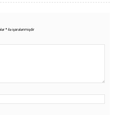
ələr
*
ilə işarələnmişdir