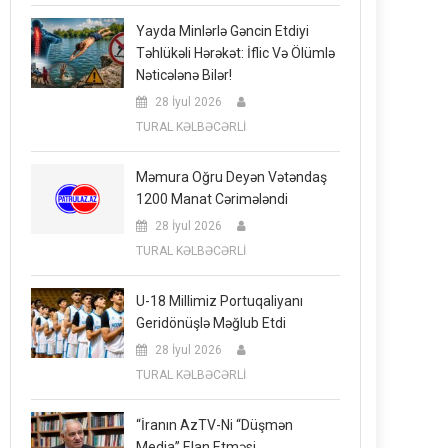
Yayda Minlərlə Gəncin Etdiyi
Təhlükəli Hərəkət: İflic Və Ölümlə
Nəticələnə Bilər!
28 İyul 2026
TURAL KƏLBƏCƏRLİ
Məmura Oğru Deyən Vətəndaş
1200 Manat Cərimələndi
28 İyul 2026
TURAL KƏLBƏCƏRLİ
U-18 Millimiz Portuqaliyanı
Geridönüşlə Məğlub Etdi
28 İyul 2026
TURAL KƏLBƏCƏRLİ
“İranın AzTV-Ni “düşmən
Media” Elan Etməsi