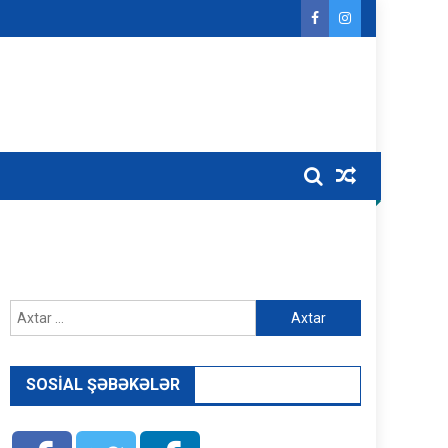
Axtarış:
SOSIAL ŞƏBƏKƏLƏR