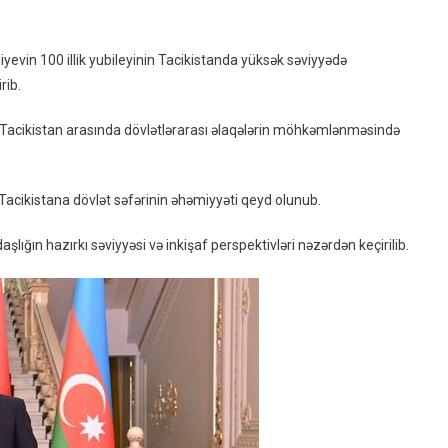
Tacikistanlı
Həmkarı
yevin 100 illik yubileyinin Tacikistanda yüksək səviyyədə
Ilə
rib.
Görüşüb
lə Tacikistan arasında dövlətlərarası əlaqələrin möhkəmlənməsində
Tacikistana dövlət səfərinin əhəmiyyəti qeyd olunub.
şlığın hazırkı səviyyəsi və inkişaf perspektivləri nəzərdən keçirilib.