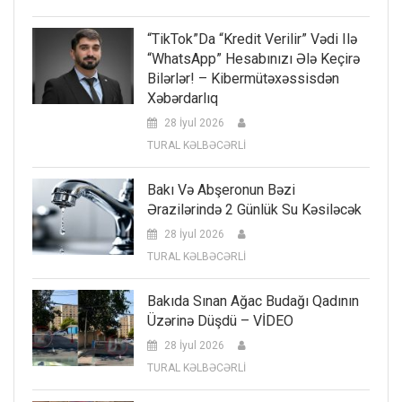
“TikTok”da “kredit Verilir” Vədi Ilə
“WhatsApp” Hesabınızı Ələ Keçirə
Bilərlər! – Kibermütəxəssisdən
Xəbərdarlıq
28 İyul 2026
TURAL KƏLBƏCƏRLİ
Bakı Və Abşeronun Bəzi
Ərazilərində 2 Günlük Su Kəsiləcək
28 İyul 2026
TURAL KƏLBƏCƏRLİ
Bakıda Sınan Ağac Budağı Qadının
Üzərinə Düşdü – VİDEO
28 İyul 2026
TURAL KƏLBƏCƏRLİ