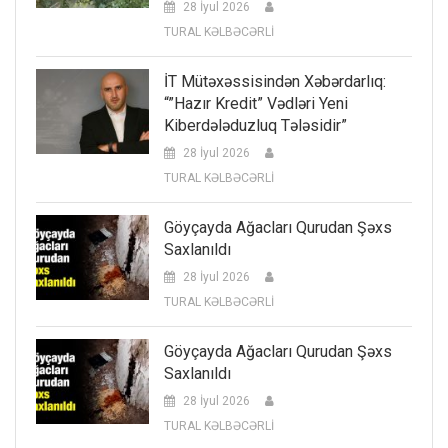
28 İyul 2026
TURAL KƏLBƏCƏRLİ
İT Mütəxəssisindən Xəbərdarlıq:
“”Hazır Kredit” Vədləri Yeni
Kiberdələduzluq Tələsidir”
28 İyul 2026
TURAL KƏLBƏCƏRLİ
Göyçayda Ağacları Qurudan Şəxs
Saxlanıldı
28 İyul 2026
TURAL KƏLBƏCƏRLİ
Göyçayda Ağacları Qurudan Şəxs
Saxlanıldı
28 İyul 2026
TURAL KƏLBƏCƏRLİ