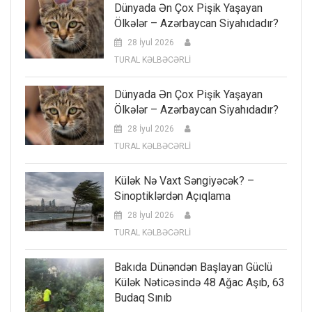
Dünyada Ən Çox Pişik Yaşayan
Ölkələr – Azərbaycan Siyahıdadır?
28 İyul 2026
TURAL KƏLBƏCƏRLİ
Dünyada Ən Çox Pişik Yaşayan
Ölkələr – Azərbaycan Siyahıdadır?
28 İyul 2026
TURAL KƏLBƏCƏRLİ
Külək Nə Vaxt Səngiyəcək? –
Sinoptiklərdən Açıqlama
28 İyul 2026
TURAL KƏLBƏCƏRLİ
Bakıda Dünəndən Başlayan Güclü
Külək Nəticəsində 48 Ağac Aşıb, 63
Budaq Sınıb