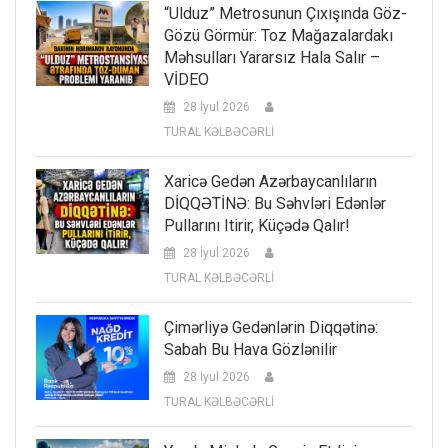
“Ulduz” Metrosunun Çıxışında Göz-
Gözü Görmür: Toz Mağazalardakı
Məhsulları Yararsız Hala Salır –
VİDEO
28 İyul 2026
TURAL KƏLBƏCƏRLİ
Xaricə Gedən Azərbaycanlıların
DİQQƏTİNƏ: Bu Səhvləri Edənlər
Pullarını Itirir, Küçədə Qalır!
28 İyul 2026
TURAL KƏLBƏCƏRLİ
Çimərliyə Gedənlərin Diqqətinə:
Sabah Bu Hava Gözlənilir
28 İyul 2026
TURAL KƏLBƏCƏRLİ