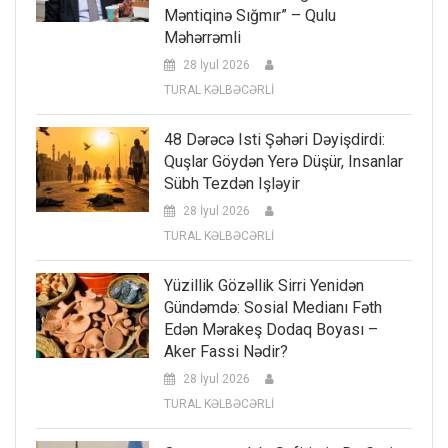
Məntiqinə Sığmır” – Qulu
Məhərrəmli
28 İyul 2026
TURAL KƏLBƏCƏRLİ
48 Dərəcə Isti Şəhəri Dəyişdirdi:
Quşlar Göydən Yerə Düşür, Insanlar
Sübh Tezdən Işləyir
28 İyul 2026
TURAL KƏLBƏCƏRLİ
Yüzillik Gözəllik Sirri Yenidən
Gündəmdə: Sosial Medianı Fəth
Edən Mərakeş Dodaq Boyası –
Aker Fassi Nədir?
28 İyul 2026
TURAL KƏLBƏCƏRLİ