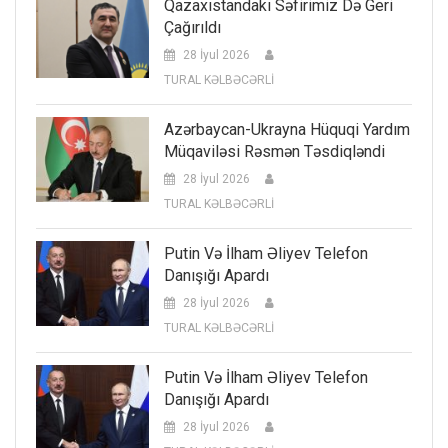
Qazaxıstandakı Səfirimiz Də Geri
Çağırıldı
28 İyul 2026
TURAL KƏLBƏCƏRLİ
Azərbaycan-Ukrayna Hüquqi Yardım
Müqaviləsi Rəsmən Təsdiqləndi
28 İyul 2026
TURAL KƏLBƏCƏRLİ
Putin Və İlham Əliyev Telefon
Danışığı Apardı
28 İyul 2026
TURAL KƏLBƏCƏRLİ
Putin Və İlham Əliyev Telefon
Danışığı Apardı
28 İyul 2026