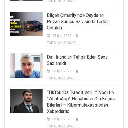
TURAL KƏLBƏCƏRLİ
Bilgəh Çimərliyində Qaydaları
Pozan Sürücü Barəsində Tədbir
Görüldü
28 İyul 2026
TURAL KƏLBƏCƏRLİ
Dini Inancları Təhqir Edən Şəxs
Saxlanıldı
28 İyul 2026
TURAL KƏLBƏCƏRLİ
“TikTok”da “kredit Verilir” Vədi Ilə
“WhatsApp” Hesabınızı Ələ Keçirə
Bilərlər! – Kibermütəxəssisdən
Xəbərdarlıq
28 İyul 2026
TURAL KƏLBƏCƏRLİ