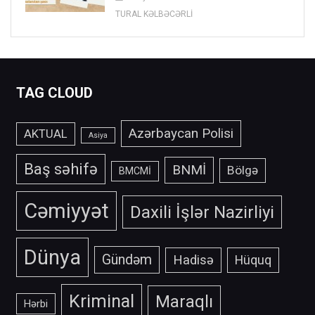
TURAL KƏLBƏCƏRLİ
TAG CLOUD
Azərbaycan Polisi
AKTUAL
Asiya
Baş səhifə
BNMİ
Bölgə
BMCMİ
Cəmiyyət
Daxili İşlər Nazirliyi
Dünya
Gündəm
Hadisə
Hüquq
Kriminal
Maraqlı
Hərbi