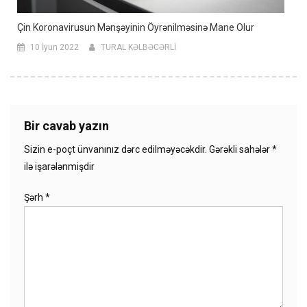
Çin Koronavirusun Mənşəyinin Öyrənilməsinə Mane Olur
10 İyun 2022
TURAL KƏLBƏCƏRLİ
Bir cavab yazın
Sizin e-poçt ünvanınız dərc edilməyəcəkdir.
Gərəkli sahələr
*
ilə işarələnmişdir
Şərh
*