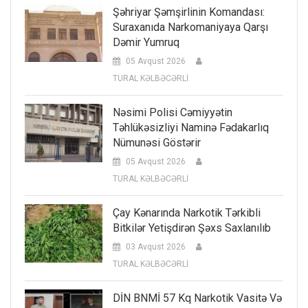
Şəhriyar Şəmşirlinin Komandası:
Suraxanıda Narkomaniyaya Qarşı
Dəmir Yumruq
05 Avqust 2026
TURAL KƏLBƏCƏRLİ
Nəsimi Polisi Cəmiyyətin
Təhlükəsizliyi Naminə Fədakarlıq
Nümunəsi Göstərir
05 Avqust 2026
TURAL KƏLBƏCƏRLİ
Çay Kənarında Narkotik Tərkibli
Bitkilər Yetişdirən Şəxs Saxlanılıb
03 Avqust 2026
TURAL KƏLBƏCƏRLİ
DİN BNMİ 57 Kq Narkotik Vasitə Və