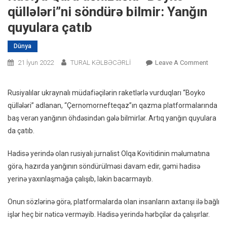
qüllələri”ni söndürə bilmir: Yanğın
quyulara çatıb
Dünya
On
21 İyun 2022
TURAL KƏLBƏCƏRLİ
Leave A Comment
Rusiya
Qara
Rusiyalılar ukraynalı müdafiəçilərin raketlərlə vurduqları “Boyko
Dəniz
qüllələri” adlanan, “Çernomornefteqaz”ın qazma platformalarında
“Boyk
baş verən yanğının öhdəsindən gələ bilmirlər. Artıq yanğın quyulara
Qüllələ
da çatıb.
Söndü
Bilmir:
Hadisə yerində olan rusiyalı jurnalist Olqa Kovitidinin məlumatına
Yanğın
görə, hazırda yanğının söndürülməsi davam edir, gəmi hadisə
Quyula
yerinə yaxınlaşmağa çalışıb, lakin bacarmayıb.
Çatıb
Onun sözlərinə görə, platformalarda olan insanların axtarışı ilə bağlı
işlər heç bir nəticə verməyib. Hadisə yerində hərbçilər də çalışırlar.