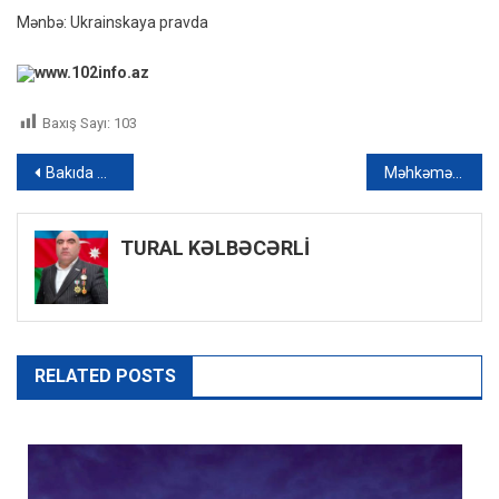
Mənbə: Ukrainskaya pravda
www.102info.az
Baxış Sayı:
103
Yazı
Bakıda 20 yaşlı oğlan özünü asdı
Məhkəmə hakimlərinə maaşlarla bağlı bir şad və bir bəd xəbər
naviqasiyası
TURAL KƏLBƏCƏRLİ
RELATED POSTS