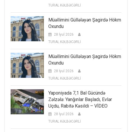
TURAL KƏLBƏCƏRLİ
Müəllimini Güllələyən Şagirdə Hökm
Oxundu
28 İyul 2026
TURAL KƏLBƏCƏRLİ
Müəllimini Güllələyən Şagirdə Hökm
Oxundu
28 İyul 2026
TURAL KƏLBƏCƏRLİ
Yaponiyada 7,1 Bal Gücündə
Zəlzələ: Yanğınlar Başladı, Evlər
Uçdu, Rabitə Kəsildi – VİDEO
28 İyul 2026
TURAL KƏLBƏCƏRLİ