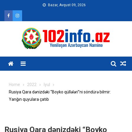
Skip
Bazar, Avqust 09, 2026
to
content
Home
2022
İyul
Rusiya Qara dənizdəki “Boyko qüllələri”ni söndürə bilmir:
Yanğın quyulara çatıb
Rusiya Qara dənizdəki “Boyko