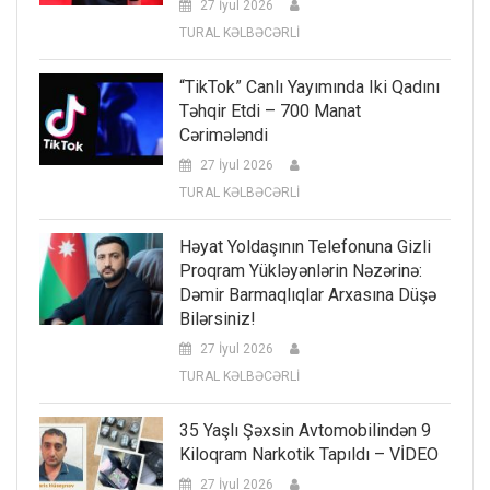
27 İyul 2026
TURAL KƏLBƏCƏRLİ
“TikTok” Canlı Yayımında Iki Qadını
Təhqir Etdi – 700 Manat
Cərimələndi
27 İyul 2026
TURAL KƏLBƏCƏRLİ
Həyat Yoldaşının Telefonuna Gizli
Proqram Yükləyənlərin Nəzərinə:
Dəmir Barmaqlıqlar Arxasına Düşə
Bilərsiniz!
27 İyul 2026
TURAL KƏLBƏCƏRLİ
35 Yaşlı Şəxsin Avtomobilindən 9
Kiloqram Narkotik Tapıldı – VİDEO
27 İyul 2026