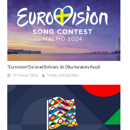
“Eurovision”da İsrail Böhranı: İki Ölkə Hərəkətə Keçdi
30 Yanvar 2024
TURAL KƏLBƏCƏRLİ