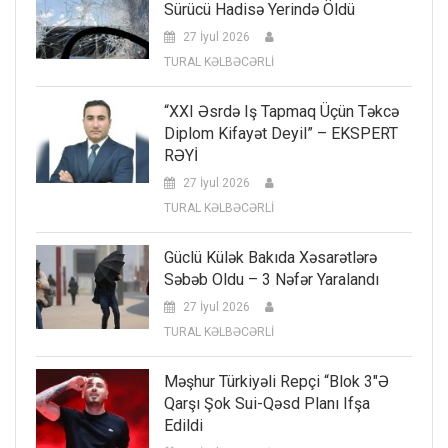
Sürücü Hadisə Yerində Öldü
27 İyul 2026
TURAL KƏLBƏCƏRLİ
“XXI Əsrdə Iş Tapmaq Üçün Təkcə
Diplom Kifayət Deyil” – EKSPERT
RƏYİ
27 İyul 2026
TURAL KƏLBƏCƏRLİ
Güclü Külək Bakıda Xəsarətlərə
Səbəb Oldu – 3 Nəfər Yaralandı
27 İyul 2026
TURAL KƏLBƏCƏRLİ
Məşhur Türkiyəli Repçi “Blok 3″ə
Qarşı Şok Sui-Qəsd Planı Ifşa
Edildi