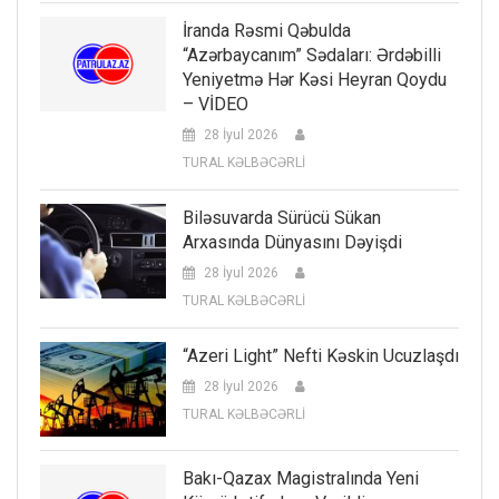
İranda Rəsmi Qəbulda
“Azərbaycanım” Sədaları: Ərdəbilli
Yeniyetmə Hər Kəsi Heyran Qoydu
– VİDEO
28 İyul 2026
TURAL KƏLBƏCƏRLİ
Biləsuvarda Sürücü Sükan
Arxasında Dünyasını Dəyişdi
28 İyul 2026
TURAL KƏLBƏCƏRLİ
“Azeri Light” Nefti Kəskin Ucuzlaşdı
28 İyul 2026
TURAL KƏLBƏCƏRLİ
Bakı-Qazax Magistralında Yeni