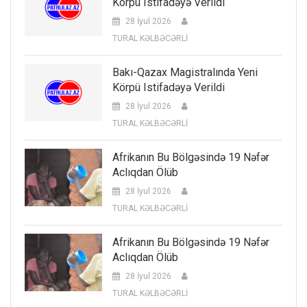
Körpü Istifadəyə Verildi
28 İyul 2026
TURAL KƏLBƏCƏRLİ
Bakı-Qazax Magistralında Yeni
Körpü Istifadəyə Verildi
28 İyul 2026
TURAL KƏLBƏCƏRLİ
Afrikanın Bu Bölgəsində 19 Nəfər
Aclıqdan Ölüb
28 İyul 2026
TURAL KƏLBƏCƏRLİ
Afrikanın Bu Bölgəsində 19 Nəfər
Aclıqdan Ölüb
28 İyul 2026
TURAL KƏLBƏCƏRLİ