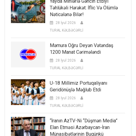
Yayda Minlərlə Gəncin Etdiyi
Təhlükəli Hərəkət: İflic Və Ölümlə
Nəticələnə Bilər!
28 İyul 2026
TURAL KƏLBƏCƏRLİ
Məmura Oğru Deyən Vətəndaş
1200 Manat Cərimələndi
28 İyul 2026
TURAL KƏLBƏCƏRLİ
U-18 Millimiz Portuqaliyanı
Geridönüşlə Məğlub Etdi
28 İyul 2026
TURAL KƏLBƏCƏRLİ
“İranın AzTV-Ni “düşmən Media”
Elan Etməsi Azərbaycan-İran
Münasibətlərinin Bugünkü