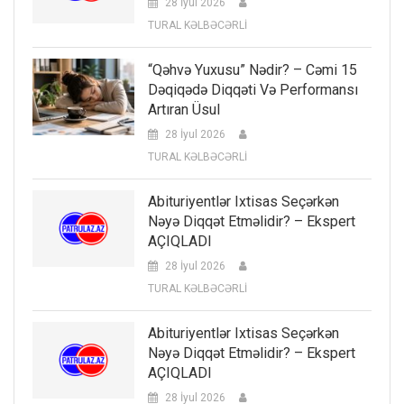
28 İyul 2026
TURAL KƏLBƏCƏRLİ
“Qəhvə Yuxusu” Nədir? – Cəmi 15
Dəqiqədə Diqqəti Və Performansı
Artıran Üsul
28 İyul 2026
TURAL KƏLBƏCƏRLİ
Abituriyentlər Ixtisas Seçərkən
Nəyə Diqqət Etməlidir? – Ekspert
AÇIQLADI
28 İyul 2026
TURAL KƏLBƏCƏRLİ
Abituriyentlər Ixtisas Seçərkən
Nəyə Diqqət Etməlidir? – Ekspert
AÇIQLADI
28 İyul 2026