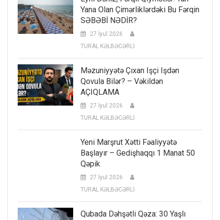
Yana Olan Çimərliklərdəki Bu Fərqin
SƏBƏBİ NƏDİR?
27 İyul 2026
TURAL KƏLBƏCƏRLİ
Məzuniyyətə Çıxan Işçi Işdən
Qovula Bilər? – Vəkildən
AÇIQLAMA
27 İyul 2026
TURAL KƏLBƏCƏRLİ
Yeni Marşrut Xətti Fəaliyyətə
Başlayır – Gedişhaqqı 1 Manat 50
Qəpik
27 İyul 2026
TURAL KƏLBƏCƏRLİ
Qubada Dəhşətli Qəza: 30 Yaşlı