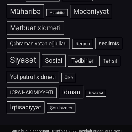
Müharibə
Mədəniyyət
Müsahibə
Mətbuat xidməti
secilmis
Qəhraman vətən oğlulları
Region
Siyasət
Sosial
Tədbirlər
Təhsil
Yol patrul xidməti
Ölkə
İdman
İCRA HAKİMİYYƏTİ
İncəsənət
İqtisadiyyat
Şou-biznes
Bütün hüquqlar qorunur 102info.az 2022 Hazirladi Vugar Farzaliyev
|