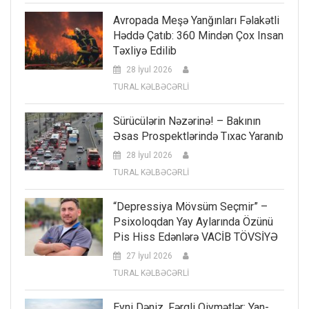
Avropada Meşə Yanğınları Fəlakətli
Həddə Çatıb: 360 Mindən Çox Insan
Təxliyə Edilib
28 İyul 2026
TURAL KƏLBƏCƏRLİ
Sürücülərin Nəzərinə! – Bakının
Əsas Prospektlərində Tıxac Yaranıb
28 İyul 2026
TURAL KƏLBƏCƏRLİ
“Depressiya Mövsüm Seçmir” –
Psixoloqdan Yay Aylarında Özünü
Pis Hiss Edənlərə VACİB TÖVSİYƏ
27 İyul 2026
TURAL KƏLBƏCƏRLİ
Eyni Dəniz, Fərqli Qiymətlər: Yan-