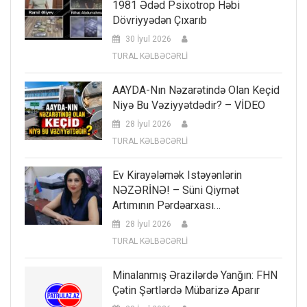
1981 Ədəd Psixotrop Həbi
Dövriyyədən Çıxarıb
30 İyul 2026
TURAL KƏLBƏCƏRLİ
AAYDA-Nın Nəzarətində Olan Keçid
Niyə Bu Vəziyyətdədir? – VİDEO
28 İyul 2026
TURAL KƏLBƏCƏRLİ
Ev Kirayələmək Istəyənlərin
NƏZƏRİNƏ! – Süni Qiymət
Artımının Pərdəarxası…
28 İyul 2026
TURAL KƏLBƏCƏRLİ
Minalanmış Ərazilərdə Yanğın: FHN
Çətin Şərtlərdə Mübarizə Aparır