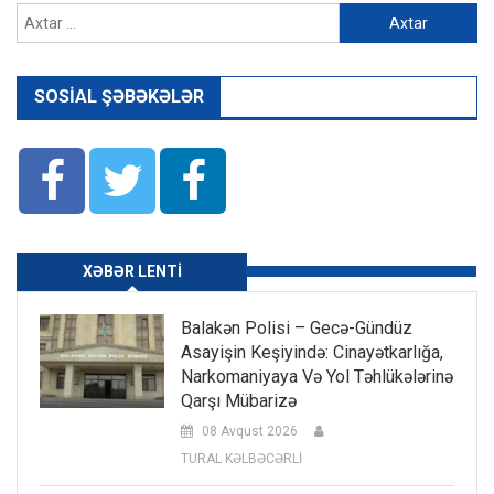
Axtarış:
SOSIAL ŞƏBƏKƏLƏR
XƏBƏR LENTI
Balakən Polisi – Gecə-Gündüz
Asayişin Keşiyində: Cinayətkarlığa,
Narkomaniyaya Və Yol Təhlükələrinə
Qarşı Mübarizə
08 Avqust 2026
TURAL KƏLBƏCƏRLİ