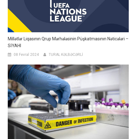
Millətlər Liqasının Qrup Mərhələsinin Püşkatmasının Nəticələri –
SİYAHI
08 Fevral 2024
TURAL KƏLBƏCƏRLİ