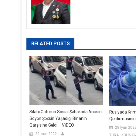
RELATED POSTS
Silahı Götürüb Sosial Şəbəkədə Anasını
Rusiyada Krı
Söyən Şəxsin Yaşadığı Binanın
Qızdırmasının
Qarşısına Gəldi – VİDEO
28 İyun 202
29 İyun 2022
TURAL KƏLBƏC