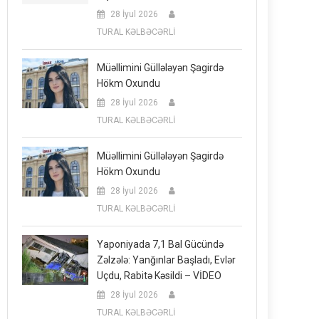
28 İyul 2026
TURAL KƏLBƏCƏRLİ
Müəllimini Güllələyən Şagirdə
Hökm Oxundu
28 İyul 2026
TURAL KƏLBƏCƏRLİ
Müəllimini Güllələyən Şagirdə
Hökm Oxundu
28 İyul 2026
TURAL KƏLBƏCƏRLİ
Yaponiyada 7,1 Bal Gücündə
Zəlzələ: Yanğınlar Başladı, Evlər
Uçdu, Rabitə Kəsildi – VİDEO
28 İyul 2026
TURAL KƏLBƏCƏRLİ