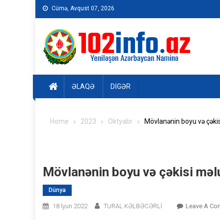
Skip
Cümə, Avqust 07, 2026
to
content
ƏLAQƏ
DIGƏR
Home
2023
Oktyabr
Mövlanənin boyu və çəki
Mövlanənin boyu və çəkisi məl
Dünya
18 İyun 2022
TURAL KƏLBƏCƏRLİ
Leave A Co