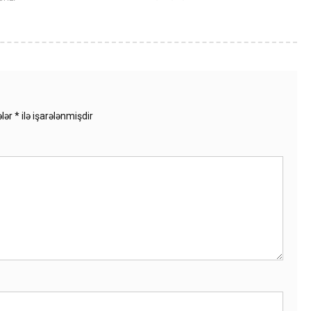
ələr
*
ilə işarələnmişdir