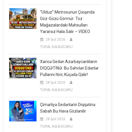
“Ulduz” Metrosunun Çıxışında
Göz-Gözü Görmür: Toz
Mağazalardakı Məhsulları
Yararsız Hala Salır – VİDEO
28 İyul 2026
TURAL KƏLBƏCƏRLİ
Xaricə Gedən Azərbaycanlıların
DİQQƏTİNƏ: Bu Səhvləri Edənlər
Pullarını Itirir, Küçədə Qalır!
28 İyul 2026
TURAL KƏLBƏCƏRLİ
Çimərliyə Gedənlərin Diqqətinə:
Sabah Bu Hava Gözlənilir
28 İyul 2026
TURAL KƏLBƏCƏRLİ