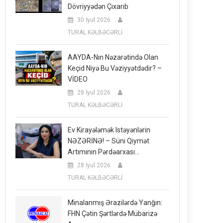
Dövriyyədən Çıxarıb
30 İyul 2026
TURAL KƏLBƏCƏRLİ
AAYDA-Nın Nəzarətində Olan
Keçid Niyə Bu Vəziyyətdədir? –
VİDEO
28 İyul 2026
TURAL KƏLBƏCƏRLİ
Ev Kirayələmək Istəyənlərin
NƏZƏRİNƏ! – Süni Qiymət
Artımının Pərdəarxası…
28 İyul 2026
TURAL KƏLBƏCƏRLİ
Minalanmış Ərazilərdə Yanğın:
FHN Çətin Şərtlərdə Mübarizə