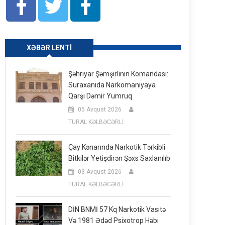
XƏBƏR LENTI
Şəhriyar Şəmşirlinin Komandası:
Suraxanıda Narkomaniyaya
Qarşı Dəmir Yumruq
05 Avqust 2026
TURAL KƏLBƏCƏRLİ
Çay Kənarında Narkotik Tərkibli
Bitkilər Yetişdirən Şəxs Saxlanılıb
03 Avqust 2026
TURAL KƏLBƏCƏRLİ
DİN BNMİ 57 Kq Narkotik Vasitə
Və 1981 Ədəd Psixotrop Həbi