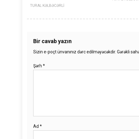
TURAL KƏLBƏCƏRLİ
Bir cavab yazın
Sizin e-poçt ünvanınız dərc edilməyəcəkdir.
Gərəkli sah
Şərh
*
Ad
*