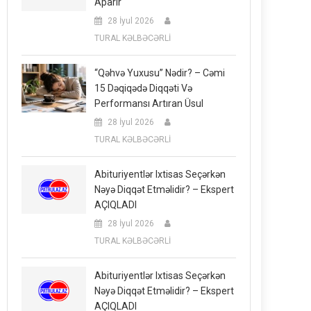
Aparır
28 İyul 2026
TURAL KƏLBƏCƏRLİ
“Qəhvə Yuxusu” Nədir? – Cəmi
15 Dəqiqədə Diqqəti Və
Performansı Artıran Üsul
28 İyul 2026
TURAL KƏLBƏCƏRLİ
Abituriyentlər Ixtisas Seçərkən
Nəyə Diqqət Etməlidir? – Ekspert
AÇIQLADI
28 İyul 2026
TURAL KƏLBƏCƏRLİ
Abituriyentlər Ixtisas Seçərkən
Nəyə Diqqət Etməlidir? – Ekspert
AÇIQLADI