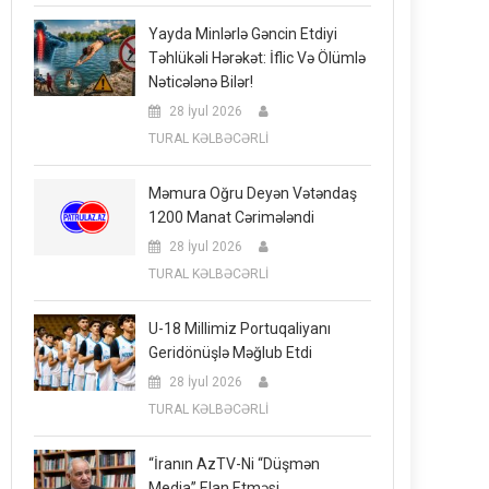
Yayda Minlərlə Gəncin Etdiyi
Təhlükəli Hərəkət: İflic Və Ölümlə
Nəticələnə Bilər!
28 İyul 2026
TURAL KƏLBƏCƏRLİ
Məmura Oğru Deyən Vətəndaş
1200 Manat Cərimələndi
28 İyul 2026
TURAL KƏLBƏCƏRLİ
U-18 Millimiz Portuqaliyanı
Geridönüşlə Məğlub Etdi
28 İyul 2026
TURAL KƏLBƏCƏRLİ
“İranın AzTV-Ni “düşmən
Media” Elan Etməsi