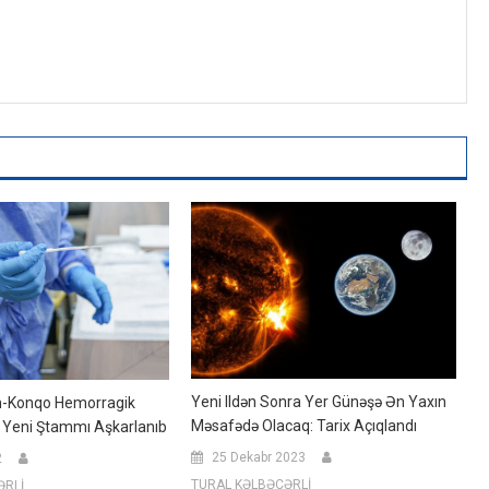
Yeni Ildən Sonra Yer Günəşə Ən Yaxın
m-Konqo Hemorragik
Məsafədə Olacaq: Tarix Açıqlandı
 Yeni Ştammı Aşkarlanıb
25 Dekabr 2023
2
TURAL KƏLBƏCƏRLİ
ƏRLİ