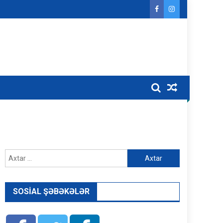
Axtarış:
SOSIAL ŞƏBƏKƏLƏR