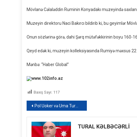
Mövlanə Cəlaləddin Ruminin Konyadakı muzeyində saxlanılan
Muzeyin direktoru Naci Bakırcı bildirib ki, bu geyimlər Möv
Onun sözlərinə görə, dahi Şərq mütəfəkkirinin boyu 160-165
Qeyd edək ki, muzeyin kolleksiyasında Rumiyə məxsus 22 
Mənbə: “Haber Global”
www.102info.az
Baxış Sayı:
117
Yazı
Pol Uoker və Uma Turmanın Hollivudun Şöhrət xiyabanında ulduzu olacaq – FOTO
naviqasiyası
TURAL KƏLBƏCƏRLİ