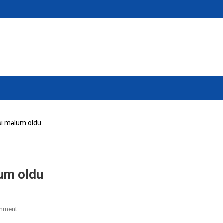
si məlum oldu
um oldu
On
mment
Mövlanənin