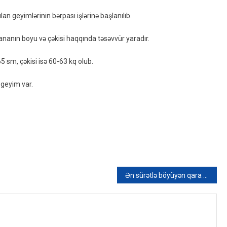
Boyu
 geyimlərinin bərpası işlərinə başlanılıb.
Və
Çəkisi
lananın boyu və çəkisi haqqında təsəvvür yaradır.
Məlum
Oldu
 sm, çəkisi isə 60-63 kq olub.
geyim var.
Ən sürətlə böyüyən qara dəlik aşkar olundu