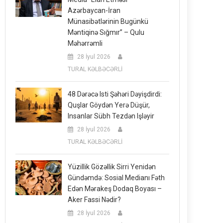
Azərbaycan-İran
Münasibətlərinin Bugünkü
Məntiqinə Sığmır” – Qulu
Məhərrəmli
28 İyul 2026
TURAL KƏLBƏCƏRLİ
48 Dərəcə Isti Şəhəri Dəyişdirdi:
Quşlar Göydən Yerə Düşür,
Insanlar Sübh Tezdən Işləyir
28 İyul 2026
TURAL KƏLBƏCƏRLİ
Yüzillik Gözəllik Sirri Yenidən
Gündəmdə: Sosial Medianı Fəth
Edən Mərakeş Dodaq Boyası –
Aker Fassi Nədir?
28 İyul 2026