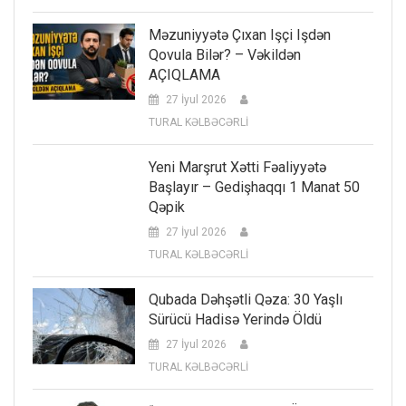
Məzuniyyətə Çıxan Işçi Işdən
Qovula Bilər? – Vəkildən
AÇIQLAMA
27 İyul 2026
TURAL KƏLBƏCƏRLİ
Yeni Marşrut Xətti Fəaliyyətə
Başlayır – Gedişhaqqı 1 Manat 50
Qəpik
27 İyul 2026
TURAL KƏLBƏCƏRLİ
Qubada Dəhşətli Qəza: 30 Yaşlı
Sürücü Hadisə Yerində Öldü
27 İyul 2026
TURAL KƏLBƏCƏRLİ