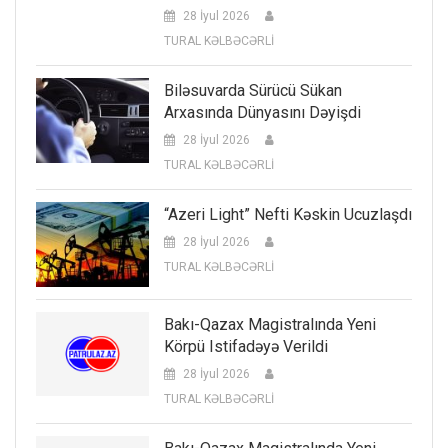
28 İyul 2026
TURAL KƏLBƏCƏRLİ
Biləsuvarda Sürücü Sükan
Arxasında Dünyasını Dəyişdi
28 İyul 2026
TURAL KƏLBƏCƏRLİ
“Azeri Light” Nefti Kəskin Ucuzlaşdı
28 İyul 2026
TURAL KƏLBƏCƏRLİ
Bakı-Qazax Magistralında Yeni
Körpü Istifadəyə Verildi
28 İyul 2026
TURAL KƏLBƏCƏRLİ