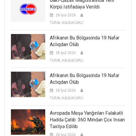
Bakı-Qazax Magistralında Yeni
Körpü Istifadəyə Verildi
28 İyul 2026
TURAL KƏLBƏCƏRLİ
Afrikanın Bu Bölgəsində 19 Nəfər
Aclıqdan Ölüb
28 İyul 2026
TURAL KƏLBƏCƏRLİ
Afrikanın Bu Bölgəsində 19 Nəfər
Aclıqdan Ölüb
28 İyul 2026
TURAL KƏLBƏCƏRLİ
Avropada Meşə Yanğınları Fəlakətli
Həddə Çatıb: 360 Mindən Çox Insan
Təxliyə Edilib
28 İyul 2026