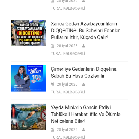
28 İyul 2026
TURAL KƏLBƏCƏRLİ
Xaricə Gedən Azərbaycanlıların
DİQQƏTİNƏ: Bu Səhvləri Edənlər
Pullarını Itirir, Küçədə Qalır!
28 İyul 2026
TURAL KƏLBƏCƏRLİ
Çimərliyə Gedənlərin Diqqətinə:
Sabah Bu Hava Gözlənilir
28 İyul 2026
TURAL KƏLBƏCƏRLİ
Yayda Minlərlə Gəncin Etdiyi
Təhlükəli Hərəkət: İflic Və Ölümlə
Nəticələnə Bilər!
28 İyul 2026
TURAL KƏLBƏCƏRLİ