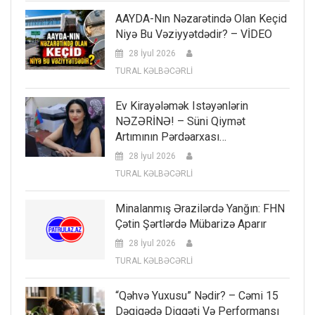
AAYDA-Nın Nəzarətində Olan Keçid
Niyə Bu Vəziyyətdədir? – VİDEO
28 İyul 2026
TURAL KƏLBƏCƏRLİ
Ev Kirayələmək Istəyənlərin
NƏZƏRİNƏ! – Süni Qiymət
Artımının Pərdəarxası…
28 İyul 2026
TURAL KƏLBƏCƏRLİ
Minalanmış Ərazilərdə Yanğın: FHN
Çətin Şərtlərdə Mübarizə Aparır
28 İyul 2026
TURAL KƏLBƏCƏRLİ
“Qəhvə Yuxusu” Nədir? – Cəmi 15
Dəqiqədə Diqqəti Və Performansı