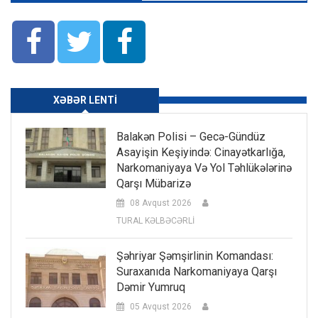
XƏBƏR LENTI
Balakən Polisi – Gecə-Gündüz
Asayişin Keşiyində: Cinayətkarlığa,
Narkomaniyaya Və Yol Təhlükələrinə
Qarşı Mübarizə
08 Avqust 2026
TURAL KƏLBƏCƏRLİ
Şəhriyar Şəmşirlinin Komandası:
Suraxanıda Narkomaniyaya Qarşı
Dəmir Yumruq
05 Avqust 2026