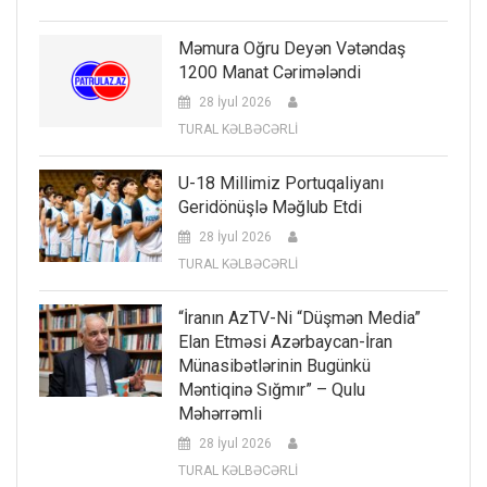
Məmura Oğru Deyən Vətəndaş
1200 Manat Cərimələndi
28 İyul 2026
TURAL KƏLBƏCƏRLİ
U-18 Millimiz Portuqaliyanı
Geridönüşlə Məğlub Etdi
28 İyul 2026
TURAL KƏLBƏCƏRLİ
“İranın AzTV-Ni “düşmən Media”
Elan Etməsi Azərbaycan-İran
Münasibətlərinin Bugünkü
Məntiqinə Sığmır” – Qulu
Məhərrəmli
28 İyul 2026
TURAL KƏLBƏCƏRLİ