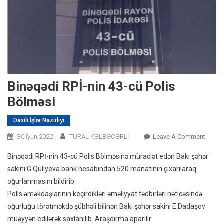
Binəqədi RPİ-nin 43-cü Polis
Bölməsi
Daxili İşlər Nazirliyi
On
30 İyun 2022
TURAL KƏLBƏCƏRLİ
Leave A Comment
Binəq
Binəqədi RPİ-nin 43-cü Polis Bölməsinə müraciət edən Bakı şəhər
RPİ-
sakini G.Quliyeva bank hesabından 520 manatının çıxarılaraq
Nin
oğurlanmasını bildirib.
43-
Polis əməkdaşlarının keçirdikləri əməliyyat tədbirləri nəticəsində
Cü
Polis
oğurluğu törətməkdə şübhəli bilinən Bakı şəhər sakini E.Dadaşov
Bölmə
müəyyən edilərək saxlanılıb. Araşdırma aparılır.