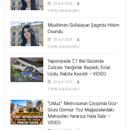
28 İyul 2026
TURAL KƏLBƏCƏRLİ
Müəllimini Güllələyən Şagirdə Hökm
Oxundu
28 İyul 2026
TURAL KƏLBƏCƏRLİ
Yaponiyada 7,1 Bal Gücündə
Zəlzələ: Yanğınlar Başladı, Evlər
Uçdu, Rabitə Kəsildi – VİDEO
28 İyul 2026
TURAL KƏLBƏCƏRLİ
“Ulduz” Metrosunun Çıxışında Göz-
Gözü Görmür: Toz Mağazalardakı
Məhsulları Yararsız Hala Salır –
VİDEO