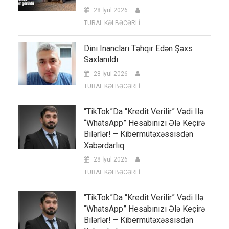
28 İyul 2026
TURAL KƏLBƏCƏRLİ
Dini Inancları Təhqir Edən Şəxs
Saxlanıldı
28 İyul 2026
TURAL KƏLBƏCƏRLİ
“TikTok”da “kredit Verilir” Vədi Ilə
“WhatsApp” Hesabınızı Ələ Keçirə
Bilərlər! – Kibermütəxəssisdən
Xəbərdarlıq
28 İyul 2026
TURAL KƏLBƏCƏRLİ
“TikTok”da “kredit Verilir” Vədi Ilə
“WhatsApp” Hesabınızı Ələ Keçirə
Bilərlər! – Kibermütəxəssisdən