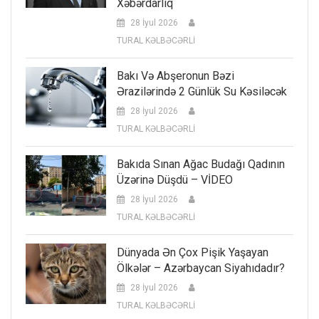
Xəbərdarlıq
28 İyul 2026
TURAL KƏLBƏCƏRLİ
Bakı Və Abşeronun Bəzi
Ərazilərində 2 Günlük Su Kəsiləcək
28 İyul 2026
TURAL KƏLBƏCƏRLİ
Bakıda Sınan Ağac Budağı Qadının
Üzərinə Düşdü – VİDEO
28 İyul 2026
TURAL KƏLBƏCƏRLİ
Dünyada Ən Çox Pişik Yaşayan
Ölkələr – Azərbaycan Siyahıdadır?
28 İyul 2026
TURAL KƏLBƏCƏRLİ