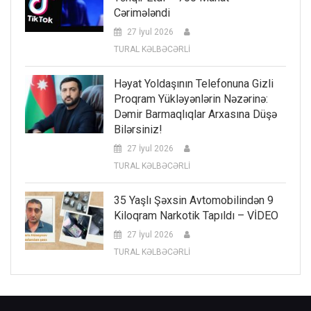
Cərimələndi
27 İyul 2026
TURAL KƏLBƏCƏRLİ
Həyat Yoldaşının Telefonuna Gizli
Proqram Yükləyənlərin Nəzərinə:
Dəmir Barmaqlıqlar Arxasına Düşə
Bilərsiniz!
27 İyul 2026
TURAL KƏLBƏCƏRLİ
35 Yaşlı Şəxsin Avtomobilindən 9
Kiloqram Narkotik Tapıldı – VİDEO
27 İyul 2026
TURAL KƏLBƏCƏRLİ