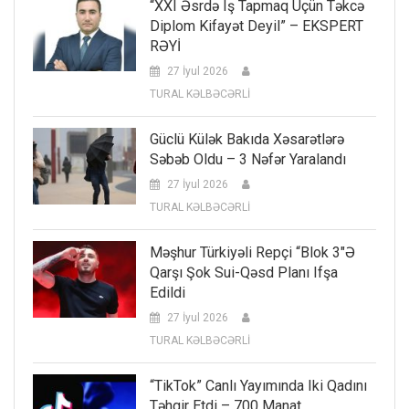
“XXI Əsrdə Iş Tapmaq Üçün Təkcə
Diplom Kifayət Deyil” – EKSPERT
RƏYİ
27 İyul 2026
TURAL KƏLBƏCƏRLİ
Güclü Külək Bakıda Xəsarətlərə
Səbəb Oldu – 3 Nəfər Yaralandı
27 İyul 2026
TURAL KƏLBƏCƏRLİ
Məşhur Türkiyəli Repçi “Blok 3″ə
Qarşı Şok Sui-Qəsd Planı Ifşa
Edildi
27 İyul 2026
TURAL KƏLBƏCƏRLİ
“TikTok” Canlı Yayımında Iki Qadını
Təhqir Etdi – 700 Manat