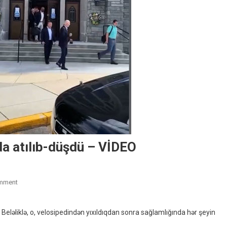
nda atılıb-düşdü – VİDEO
On
mment
Bayden
Jurnalistlərrin
 Beləliklə, o, velosipedindən yıxıldıqdan sonra sağlamlığında hər şeyin
Qarşısında