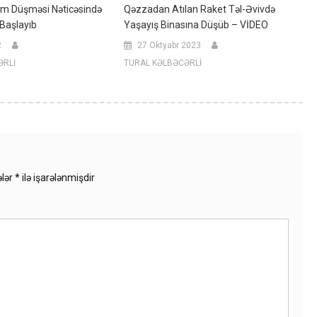
Qəzzadan Atılan Raket Təl-Əvivdə
rım Düşməsi Nəticəsində
Yaşayış Binasına Düşüb – VİDEO
Başlayıb
27 Oktyabr 2023
2
TURAL KƏLBƏCƏRLİ
ƏRLİ
ələr
*
ilə işarələnmişdir