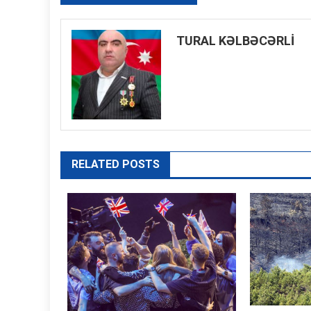
naviqasiyası
TURAL KƏLBƏCƏRLİ
RELATED POSTS