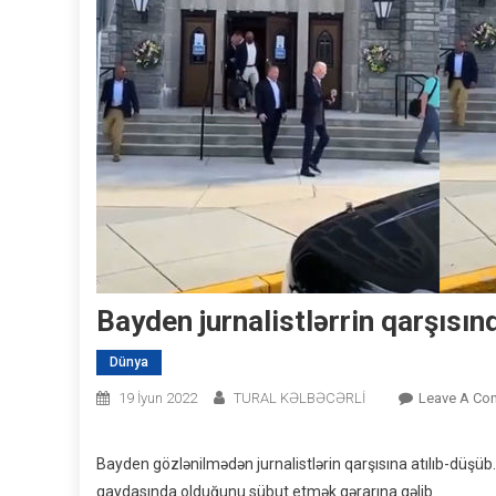
Bayden jurnalistlərrin qarşısı
Dünya
19 İyun 2022
TURAL KƏLBƏCƏRLİ
Leave A Co
Bayden gözlənilmədən jurnalistlərin qarşısına atılıb-düşüb.
qaydasında olduğunu sübut etmək qərarına gəlib.