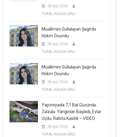
28 İyul 2026
TURAL KƏLBƏCƏRLİ
Müəllimini Güllələyən Şagirdə
Hökm Oxundu
28 İyul 2026
TURAL KƏLBƏCƏRLİ
Müəllimini Güllələyən Şagirdə
Hökm Oxundu
28 İyul 2026
TURAL KƏLBƏCƏRLİ
Yaponiyada 7,1 Bal Gücündə
Zəlzələ: Yanğınlar Başladı, Evlər
Uçdu, Rabitə Kəsildi – VİDEO
28 İyul 2026
TURAL KƏLBƏCƏRLİ