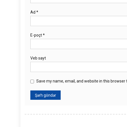
Ad
*
E-poçt
*
Veb sayt
Save my name, email, and website in this browser 