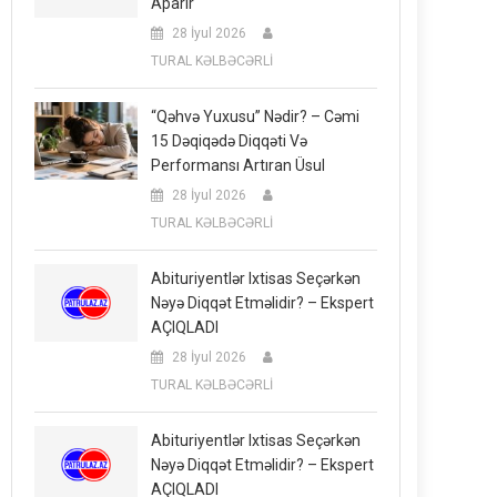
Aparır
28 İyul 2026
TURAL KƏLBƏCƏRLİ
“Qəhvə Yuxusu” Nədir? – Cəmi
15 Dəqiqədə Diqqəti Və
Performansı Artıran Üsul
28 İyul 2026
TURAL KƏLBƏCƏRLİ
Abituriyentlər Ixtisas Seçərkən
Nəyə Diqqət Etməlidir? – Ekspert
AÇIQLADI
28 İyul 2026
TURAL KƏLBƏCƏRLİ
Abituriyentlər Ixtisas Seçərkən
Nəyə Diqqət Etməlidir? – Ekspert
AÇIQLADI