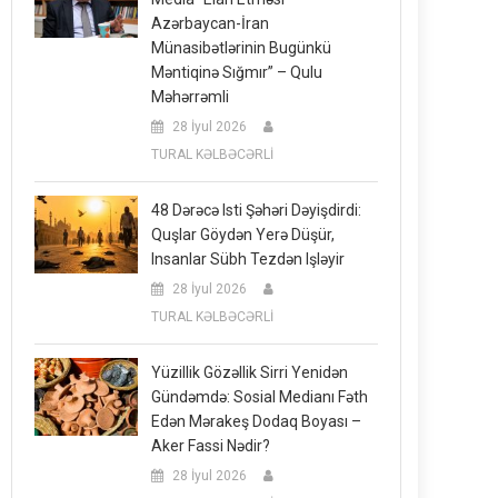
Azərbaycan-İran
Münasibətlərinin Bugünkü
Məntiqinə Sığmır” – Qulu
Məhərrəmli
28 İyul 2026
TURAL KƏLBƏCƏRLİ
48 Dərəcə Isti Şəhəri Dəyişdirdi:
Quşlar Göydən Yerə Düşür,
Insanlar Sübh Tezdən Işləyir
28 İyul 2026
TURAL KƏLBƏCƏRLİ
Yüzillik Gözəllik Sirri Yenidən
Gündəmdə: Sosial Medianı Fəth
Edən Mərakeş Dodaq Boyası –
Aker Fassi Nədir?
28 İyul 2026