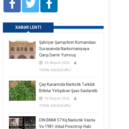
XƏBƏR LENTI
Şəhriyar Şəmşirlinin Komandası:
Suraxanıda Narkomaniyaya
Qarşı Dəmir Yumruq
05 Avqust 2026
TURAL KƏLBƏCƏRLİ
Çay Kənarında Narkotik Tərkibli
Bitkilər Yetişdirən Şəxs Saxlanılıb
03 Avqust 2026
TURAL KƏLBƏCƏRLİ
DİN BNMİ 57 Kq Narkotik Vasitə
Və 1981 Ədəd Psixotrop Həbi