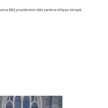
Atılıb-
Düşdü
onra ABŞ prezidentinin tibbi yardıma ehtiyacı olmayıb.
–
VİDEO