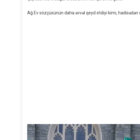
Ağ Ev sözçüsünün daha əvvəl qeyd etdiyi kimi, hadisədən s