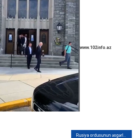
www.102info.az
Rusiya ordusunun əsgərləri əsir düşüb – VİDEO