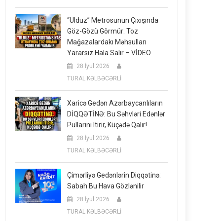
“Ulduz” Metrosunun Çıxışında
Göz-Gözü Görmür: Toz
Mağazalardakı Məhsulları
Yararsız Hala Salır – VİDEO
28 İyul 2026
TURAL KƏLBƏCƏRLİ
Xaricə Gedən Azərbaycanlıların
DİQQƏTİNƏ: Bu Səhvləri Edənlər
Pullarını Itirir, Küçədə Qalır!
28 İyul 2026
TURAL KƏLBƏCƏRLİ
Çimərliyə Gedənlərin Diqqətinə:
Sabah Bu Hava Gözlənilir
28 İyul 2026
TURAL KƏLBƏCƏRLİ