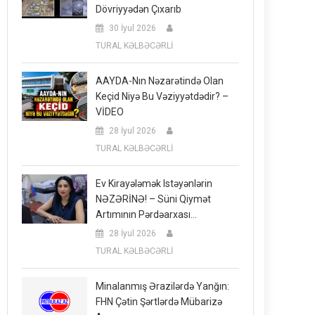
Dövriyyədən Çıxarıb
30 İyul 2026
TURAL KƏLBƏCƏRLİ
AAYDA-Nın Nəzarətində Olan
Keçid Niyə Bu Vəziyyətdədir? –
VİDEO
28 İyul 2026
TURAL KƏLBƏCƏRLİ
Ev Kirayələmək Istəyənlərin
NƏZƏRİNƏ! – Süni Qiymət
Artımının Pərdəarxası…
28 İyul 2026
TURAL KƏLBƏCƏRLİ
Minalanmış Ərazilərdə Yanğın:
FHN Çətin Şərtlərdə Mübarizə