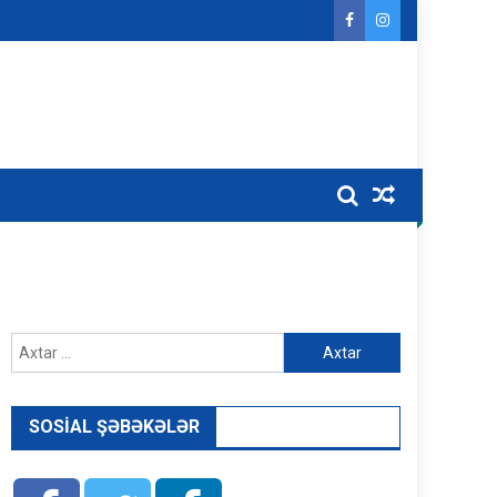
Axtarış:
SOSIAL ŞƏBƏKƏLƏR