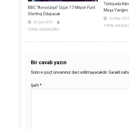
Türkiyədə Ildı
BBC “Avroviziya” Üçün 17 Milyon Funt
Meşə Yanğını 
Sterlinq Ödəyəcək
26 May 202
26 İyul 2022
TURAL KƏLBƏC
TURAL KƏLBƏCƏRLİ
Bir cavab yazın
Sizin e-poçt ünvanınız dərc edilməyəcəkdir.
Gərəkli sah
Şərh
*