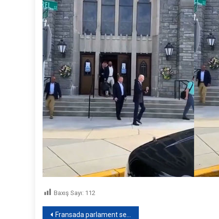
Baxış Sayı:
112
Yazı
Fransada parlament seçkilərinin ikinci turu keçirilir