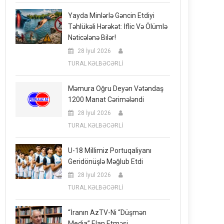
Yayda Minlərlə Gəncin Etdiyi
Təhlükəli Hərəkət: İflic Və Ölümlə
Nəticələnə Bilər!
28 İyul 2026
TURAL KƏLBƏCƏRLİ
Məmura Oğru Deyən Vətəndaş
1200 Manat Cərimələndi
28 İyul 2026
TURAL KƏLBƏCƏRLİ
U-18 Millimiz Portuqaliyanı
Geridönüşlə Məğlub Etdi
28 İyul 2026
TURAL KƏLBƏCƏRLİ
“İranın AzTV-Ni “düşmən
Media” Elan Etməsi