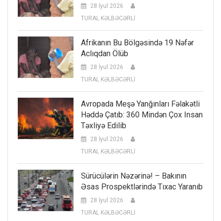
28 İyul 2026
TURAL KƏLBƏCƏRLİ
Afrikanın Bu Bölgəsində 19 Nəfər
Aclıqdan Ölüb
28 İyul 2026
TURAL KƏLBƏCƏRLİ
Avropada Meşə Yanğınları Fəlakətli
Həddə Çatıb: 360 Mindən Çox Insan
Təxliyə Edilib
28 İyul 2026
TURAL KƏLBƏCƏRLİ
Sürücülərin Nəzərinə! – Bakının
Əsas Prospektlərində Tıxac Yaranıb
28 İyul 2026
TURAL KƏLBƏCƏRLİ