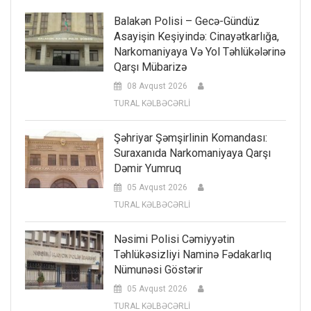
Balakən Polisi – Gecə-Gündüz
Asayişin Keşiyində: Cinayətkarlığa,
Narkomaniyaya Və Yol Təhlükələrinə
Qarşı Mübarizə
08 Avqust 2026
TURAL KƏLBƏCƏRLİ
Şəhriyar Şəmşirlinin Komandası:
Suraxanıda Narkomaniyaya Qarşı
Dəmir Yumruq
05 Avqust 2026
TURAL KƏLBƏCƏRLİ
Nəsimi Polisi Cəmiyyətin
Təhlükəsizliyi Naminə Fədakarlıq
Nümunəsi Göstərir
05 Avqust 2026
TURAL KƏLBƏCƏRLİ