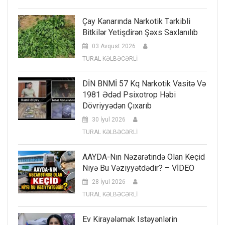
Çay Kənarında Narkotik Tərkibli
Bitkilər Yetişdirən Şəxs Saxlanılıb
03 Avqust 2026
TURAL KƏLBƏCƏRLİ
DİN BNMİ 57 Kq Narkotik Vasitə Və
1981 Ədəd Psixotrop Həbi
Dövriyyədən Çıxarıb
30 İyul 2026
TURAL KƏLBƏCƏRLİ
AAYDA-Nın Nəzarətində Olan Keçid
Niyə Bu Vəziyyətdədir? – VİDEO
28 İyul 2026
TURAL KƏLBƏCƏRLİ
Ev Kirayələmək Istəyənlərin