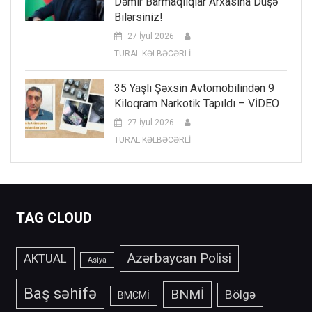
Dəmir Barmaqlıqlar Arxasına Düşə
Bilərsiniz!
27 İyul 2026
TURAL KƏLBƏCƏRLİ
35 Yaşlı Şəxsin Avtomobilindən 9
Kiloqram Narkotik Tapıldı – VİDEO
27 İyul 2026
TURAL KƏLBƏCƏRLİ
TAG CLOUD
Azərbaycan Polisi
AKTUAL
Asiya
Baş səhifə
BNMİ
Bölgə
BMCMİ