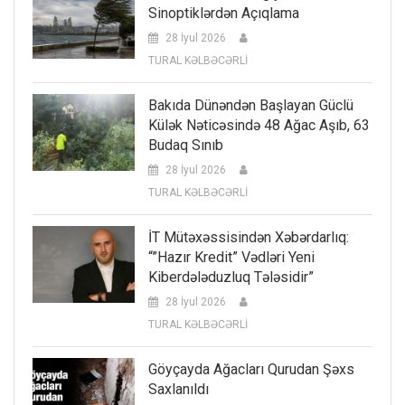
Sinoptiklərdən Açıqlama
28 İyul 2026
TURAL KƏLBƏCƏRLİ
Bakıda Dünəndən Başlayan Güclü
Külək Nəticəsində 48 Ağac Aşıb, 63
Budaq Sınıb
28 İyul 2026
TURAL KƏLBƏCƏRLİ
İT Mütəxəssisindən Xəbərdarlıq:
“”Hazır Kredit” Vədləri Yeni
Kiberdələduzluq Tələsidir”
28 İyul 2026
TURAL KƏLBƏCƏRLİ
Göyçayda Ağacları Qurudan Şəxs
Saxlanıldı