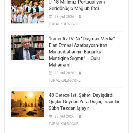
U-18 Millimiz Portuqaliyanı
Geridönüşlə Məğlub Etdi
28 İyul 2026
TURAL KƏLBƏCƏRLİ
“İranın AzTV-Ni “düşmən Media”
Elan Etməsi Azərbaycan-İran
Münasibətlərinin Bugünkü
Məntiqinə Sığmır” – Qulu
Məhərrəmli
28 İyul 2026
TURAL KƏLBƏCƏRLİ
48 Dərəcə Isti Şəhəri Dəyişdirdi:
Quşlar Göydən Yerə Düşür, Insanlar
Sübh Tezdən Işləyir
28 İyul 2026
TURAL KƏLBƏCƏRLİ