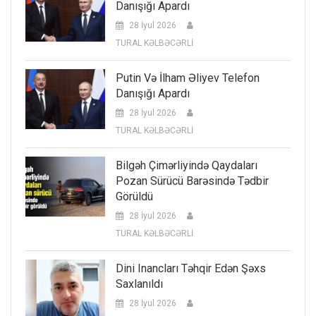
Danışığı Apardı
28 İyul 2026
TURAL KƏLBƏCƏRLİ
Putin Və İlham Əliyev Telefon
Danışığı Apardı
28 İyul 2026
TURAL KƏLBƏCƏRLİ
Bilgəh Çimərliyində Qaydaları
Pozan Sürücü Barəsində Tədbir
Görüldü
28 İyul 2026
TURAL KƏLBƏCƏRLİ
Dini Inancları Təhqir Edən Şəxs
Saxlanıldı
28 İyul 2026