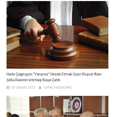
Hərbi Çağırışçını “yararsız” Hesab Etmək Üçün Rüşvət Alan
Şöbə Rəisinin Istintaqı Başa Çatıb
05 Oktyabr 2023
TURAL KƏLBƏCƏRLİ