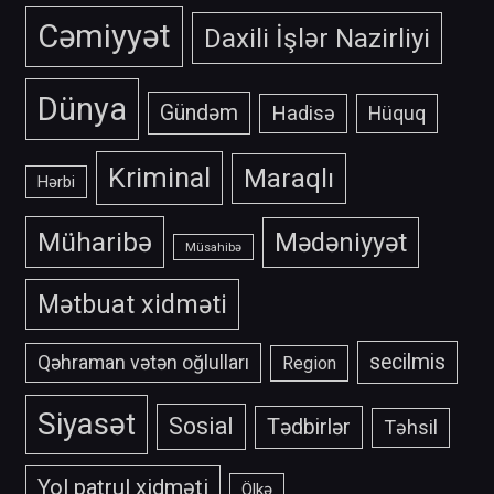
Cəmiyyət
Daxili İşlər Nazirliyi
Dünya
Gündəm
Hadisə
Hüquq
Kriminal
Maraqlı
Hərbi
Müharibə
Mədəniyyət
Müsahibə
Mətbuat xidməti
secilmis
Qəhraman vətən oğlulları
Region
Siyasət
Sosial
Tədbirlər
Təhsil
Yol patrul xidməti
Ölkə