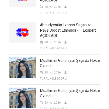
AÇIQLADI
28 İyul 2026
TURAL KƏLBƏCƏRLİ
Abituriyentlər Ixtisas Seçərkən
Nəyə Diqqət Etməlidir? – Ekspert
AÇIQLADI
28 İyul 2026
TURAL KƏLBƏCƏRLİ
Müəllimini Güllələyən Şagirdə Hökm
Oxundu
28 İyul 2026
TURAL KƏLBƏCƏRLİ
Müəllimini Güllələyən Şagirdə Hökm
Oxundu
28 İyul 2026
TURAL KƏLBƏCƏRLİ