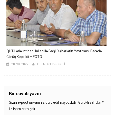
QHT-Lərlə Intihar Halları Ilə Bağlı Xəbərlərin Yayılması Barədə
Görüş Keçirildi – FOTO
20 İyul 2022
TURAL KƏLBƏCƏRLİ
Bir cavab yazın
Sizin e-poçt ünvanınız dərc edilməyəcəkdir.
Gərəkli sahələr
*
ilə işarələnmişdir