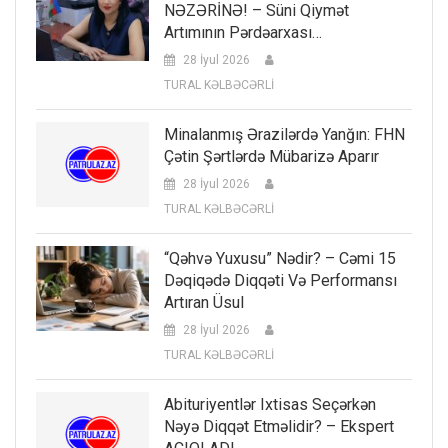
NƏZƏRİNƏ! – Süni Qiymət
Artımının Pərdəarxası…
28 İyul 2026
TURAL KƏLBƏCƏRLİ
Minalanmış Ərazilərdə Yanğın: FHN
Çətin Şərtlərdə Mübarizə Aparır
28 İyul 2026
TURAL KƏLBƏCƏRLİ
“Qəhvə Yuxusu” Nədir? – Cəmi 15
Dəqiqədə Diqqəti Və Performansı
Artıran Üsul
28 İyul 2026
TURAL KƏLBƏCƏRLİ
Abituriyentlər Ixtisas Seçərkən
Nəyə Diqqət Etməlidir? – Ekspert