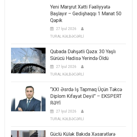
Yeni Marşrut Xətti Fəaliyyətə
Başlayır – Gedişhaqqı 1 Manat 50
Qəpik
27 İyul 2026
TURAL KƏLBƏCƏRLİ
Qubada Dəhşətli Qəza: 30 Yaşlı
Sürücü Hadisə Yerində Öldü
27 İyul 2026
TURAL KƏLBƏCƏRLİ
“XXI Əsrdə Iş Tapmaq Üçün Təkcə
Diplom Kifayət Deyil” – EKSPERT
RƏYİ
27 İyul 2026
TURAL KƏLBƏCƏRLİ
Güclü Külək Bakıda Xəsarətlərə