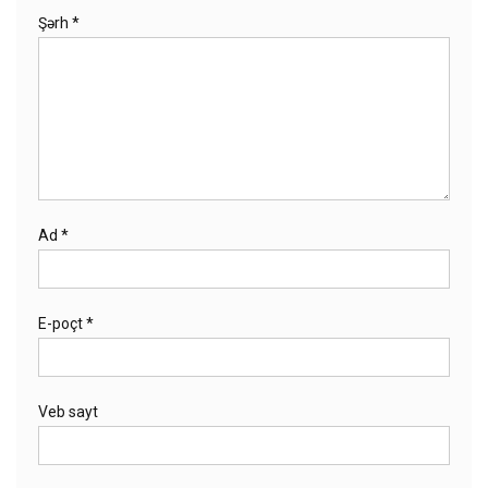
Şərh
*
Ad
*
E-poçt
*
Veb sayt