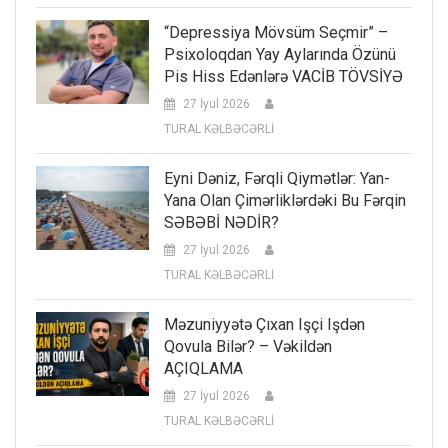
“Depressiya Mövsüm Seçmir” –
Psixoloqdan Yay Aylarında Özünü
Pis Hiss Edənlərə VACİB TÖVSİYƏ
27 İyul 2026
TURAL KƏLBƏCƏRLİ
Eyni Dəniz, Fərqli Qiymətlər: Yan-
Yana Olan Çimərliklərdəki Bu Fərqin
SƏBƏBİ NƏDİR?
27 İyul 2026
TURAL KƏLBƏCƏRLİ
Məzuniyyətə Çıxan Işçi Işdən
Qovula Bilər? – Vəkildən
AÇIQLAMA
27 İyul 2026
TURAL KƏLBƏCƏRLİ