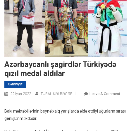
Azərbaycanlı şagirdlər Türkiyədə
qızıl medal aldılar
Cəmiyyət
On
22 İyun 2022
TURAL KƏLBƏCƏRLİ
Leave A Comment
Azərba
Şagird
Bakı məktəblilərinin beynəlxalq yarışlarda əldə etdiyi uğurların sırası
Türkiy
genişlənməkdədir.
Qızıl
Medal