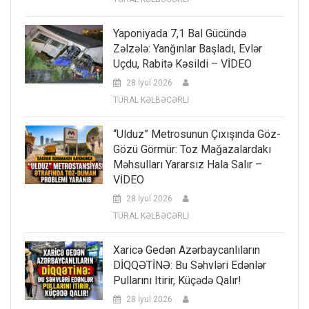
Yaponiyada 7,1 Bal Gücündə
Zəlzələ: Yanğınlar Başladı, Evlər
Uçdu, Rabitə Kəsildi – VİDEO
28 İyul 2026
TURAL KƏLBƏCƏRLİ
“Ulduz” Metrosunun Çıxışında Göz-
Gözü Görmür: Toz Mağazalardakı
Məhsulları Yararsız Hala Salır –
VİDEO
28 İyul 2026
TURAL KƏLBƏCƏRLİ
Xaricə Gedən Azərbaycanlıların
DİQQƏTİNƏ: Bu Səhvləri Edənlər
Pullarını Itirir, Küçədə Qalır!
28 İyul 2026