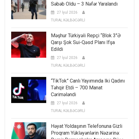
Səbəb Oldu – 3 Nəfər Yaralandı
27 İyul 2026
TURAL KƏLBƏCƏRLİ
Məşhur Türkiyəli Repçi “Blok 3″ə
Qarşı Şok Sui-Qəsd Planı Ifşa
Edildi
27 İyul 2026
TURAL KƏLBƏCƏRLİ
“TikTok” Canlı Yayımında Iki Qadını
Təhqir Etdi – 700 Manat
Cərimələndi
27 İyul 2026
TURAL KƏLBƏCƏRLİ
Həyat Yoldaşının Telefonuna Gizli
Proqram Yükləyənlərin Nəzərinə: