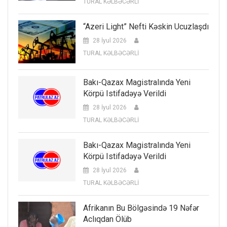
TURAL KƏLBƏCƏRLİ
“Azeri Light” Nefti Kəskin Ucuzlaşdı
28 İyul 2026
TURAL KƏLBƏCƏRLİ
Bakı-Qazax Magistralında Yeni
Körpü Istifadəyə Verildi
28 İyul 2026
TURAL KƏLBƏCƏRLİ
Bakı-Qazax Magistralında Yeni
Körpü Istifadəyə Verildi
28 İyul 2026
TURAL KƏLBƏCƏRLİ
Afrikanın Bu Bölgəsində 19 Nəfər
Aclıqdan Ölüb