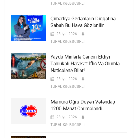
TURAL KƏLBƏCƏRLİ
Çimərliyə Gedənlərin Diqqətinə:
Sabah Bu Hava Gözlənilir
28 İyul 2026
TURAL KƏLBƏCƏRLİ
Yayda Minlərlə Gəncin Etdiyi
Təhlükəli Hərəkət: İflic Və Ölümlə
Nəticələnə Bilər!
28 İyul 2026
TURAL KƏLBƏCƏRLİ
Məmura Oğru Deyən Vətəndaş
1200 Manat Cərimələndi
28 İyul 2026
TURAL KƏLBƏCƏRLİ