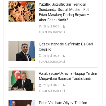
Yüzillik Gözəllik Sirri Yenidən
Gündəmdə: Sosial Medianı Fəth
Edən Mərakeş Dodaq Boyası –
Aker Fassi Nədir?
28 İyul 2026
TURAL KƏLBƏCƏRLİ
Qazaxıstandakı Səfirimiz Də Geri
Çağırıldı
28 İyul 2026
TURAL KƏLBƏCƏRLİ
Azərbaycan-Ukrayna Hüquqi Yardım
Müqaviləsi Rəsmən Təsdiqləndi
28 İyul 2026
TURAL KƏLBƏCƏRLİ
Putin Və İlham Əliyev Telefon