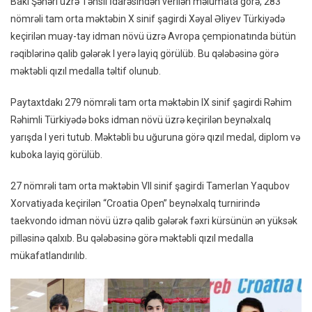
Bakı Şəhəri üzrə Təhsil İdarəsindən verilən məlumata görə, 283
Aldılar
nömrəli tam orta məktəbin X sinif şagirdi Xəyal Əliyev Türkiyədə
keçirilən muay-tay idman növü üzrə Avropa çempionatında bütün
rəqiblərinə qalib gələrək I yerə layiq görülüb. Bu qələbəsinə görə
məktəbli qızıl medalla təltif olunub.
Paytaxtdakı 279 nömrəli tam orta məktəbin IX sinif şagirdi Rəhim
Rəhimli Türkiyədə boks idman növü üzrə keçirilən beynəlxalq
yarışda I yeri tutub. Məktəbli bu uğuruna görə qızıl medal, diplom və
kuboka layiq görülüb.
27 nömrəli tam orta məktəbin VII sinif şagirdi Tamerlan Yaqubov
Xorvatiyada keçirilən “Croatia Open” beynəlxalq turnirində
taekvondo idman növü üzrə qalib gələrək fəxri kürsünün ən yüksək
pilləsinə qalxıb. Bu qələbəsinə görə məktəbli qızıl medalla
mükafatlandırılıb.