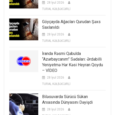
28 İyul 2026
TURAL KƏLBƏCƏRLİ
Göyçayda Ağacları Qurudan Şəxs
Saxlanıldı
28 İyul 2026
TURAL KƏLBƏCƏRLİ
İranda Rəsmi Qəbulda
“Azərbaycanım” Sədaları: Ərdəbilli
Yeniyetmə Hər Kəsi Heyran Qoydu
– VİDEO
28 İyul 2026
TURAL KƏLBƏCƏRLİ
Biləsuvarda Sürücü Sükan
Arxasında Dünyasını Dəyişdi
28 İyul 2026