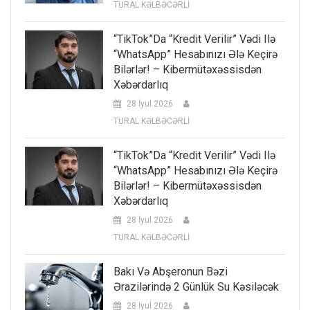
TURAL KƏLBƏCƏRLİ
“TikTok”da “kredit Verilir” Vədi Ilə
“WhatsApp” Hesabınızı Ələ Keçirə
Bilərlər! – Kibermütəxəssisdən
Xəbərdarlıq
28 İyul 2026
TURAL KƏLBƏCƏRLİ
“TikTok”da “kredit Verilir” Vədi Ilə
“WhatsApp” Hesabınızı Ələ Keçirə
Bilərlər! – Kibermütəxəssisdən
Xəbərdarlıq
28 İyul 2026
TURAL KƏLBƏCƏRLİ
Bakı Və Abşeronun Bəzi
Ərazilərində 2 Günlük Su Kəsiləcək
28 İyul 2026