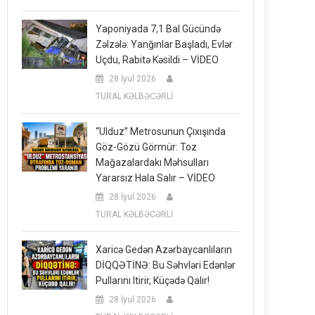
Yaponiyada 7,1 Bal Gücündə
Zəlzələ: Yanğınlar Başladı, Evlər
Uçdu, Rabitə Kəsildi – VİDEO
28 İyul 2026
TURAL KƏLBƏCƏRLİ
“Ulduz” Metrosunun Çıxışında
Göz-Gözü Görmür: Toz
Mağazalardakı Məhsulları
Yararsız Hala Salır – VİDEO
28 İyul 2026
TURAL KƏLBƏCƏRLİ
Xaricə Gedən Azərbaycanlıların
DİQQƏTİNƏ: Bu Səhvləri Edənlər
Pullarını Itirir, Küçədə Qalır!
28 İyul 2026