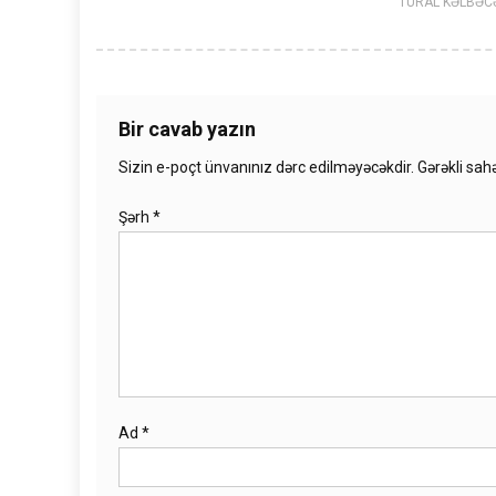
TURAL KƏLBƏC
Bir cavab yazın
Sizin e-poçt ünvanınız dərc edilməyəcəkdir.
Gərəkli sah
Şərh
*
Ad
*