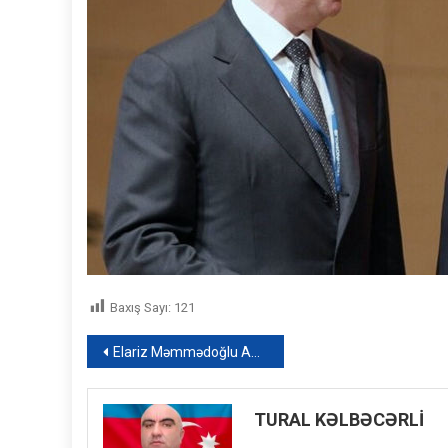
Baxış Sayı:
121
Yazı
Elariz Məmmədoğlu ABŞ-da keçirilən Novruz bayramı şənliyinə qatıldı – FOTO
naviqasiyası
TURAL KƏLBƏCƏRLİ