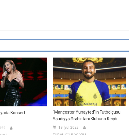
“Mançester Yunayted”in Futbolçusu
iyada Konsert
Səudiyyə Ərəbistanı Klubuna Keçdi
19 İyul 2023
022