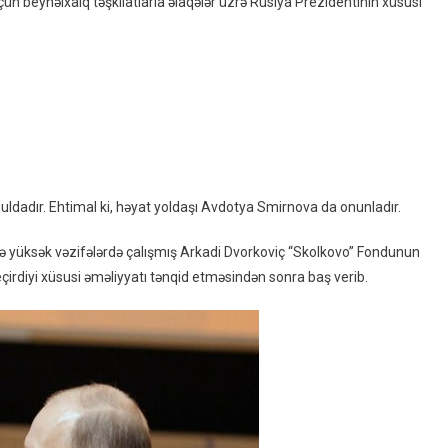
n beynəlxalq təşkilatlarla əlaqələr üzrə Rusiya Prezidentinin xüsusi
Nümayəndəsi
Vəzifəsindən
Istefa
Verib
Və
Rusiyanı
Tərk
Etdi
dadır. Ehtimal ki, həyat yoldaşı Avdotya Smirnova da onunladır.
 yüksək vəzifələrdə çalışmış Arkadi Dvorkoviç “Skolkovo” Fondunun
eçirdiyi xüsusi əməliyyatı tənqid etməsindən sonra baş verib.