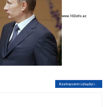
www.102info.az
Azərbaycanın üzləşdiyi ikili standart: “İndi deyirlər PUA-lar ümid silahıdır” – FOTO