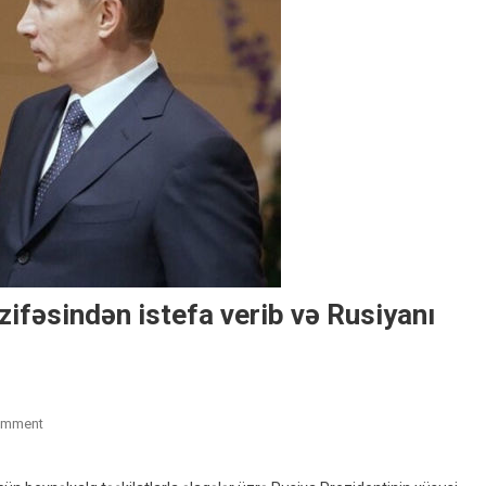
ifəsindən istefa verib və Rusiyanı
On
omment
Putinin
Xüsusi