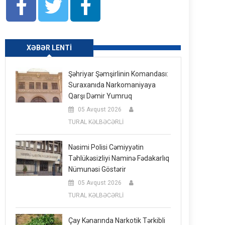
XƏBƏR LENTI
Şəhriyar Şəmşirlinin Komandası:
Suraxanıda Narkomaniyaya
Qarşı Dəmir Yumruq
05 Avqust 2026
TURAL KƏLBƏCƏRLİ
Nəsimi Polisi Cəmiyyətin
Təhlükəsizliyi Naminə Fədakarlıq
Nümunəsi Göstərir
05 Avqust 2026
TURAL KƏLBƏCƏRLİ
Çay Kənarında Narkotik Tərkibli