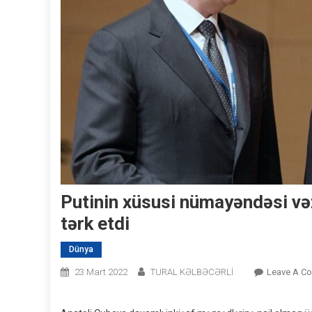
Putinin xüsusi nümayəndəsi vəz
tərk etdi
Dünya
23 Mart 2022
TURAL KƏLBƏCƏRLİ
Leave A C