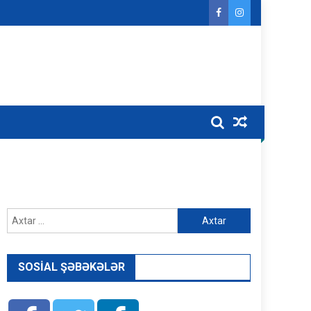
Axtarış:
SOSIAL ŞƏBƏKƏLƏR