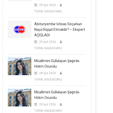
28 İyul 2026
TURAL KƏLBƏCƏRLİ
Abituriyentlər Ixtisas Seçərkən
Nəyə Diqqət Etməlidir? – Ekspert
AÇIQLADI
28 İyul 2026
TURAL KƏLBƏCƏRLİ
Müəllimini Güllələyən Şagirdə
Hökm Oxundu
28 İyul 2026
TURAL KƏLBƏCƏRLİ
Müəllimini Güllələyən Şagirdə
Hökm Oxundu
28 İyul 2026
TURAL KƏLBƏCƏRLİ