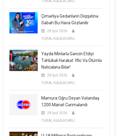
TURAL KƏLBƏCƏRLİ
Çimərliyə Gedənlərin Diqqətinə:
Sabah Bu Hava Gözlənilir
28 İyul 2026
TURAL KƏLBƏCƏRLİ
Yayda Minlərlə Gəncin Etdiyi
Təhlükəli Hərəkət: İflic Və Ölümlə
Nəticələnə Bilər!
28 İyul 2026
TURAL KƏLBƏCƏRLİ
Məmura Oğru Deyən Vətəndaş
1200 Manat Cərimələndi
28 İyul 2026
TURAL KƏLBƏCƏRLİ
U-18 Millimiz Portuqaliyanı