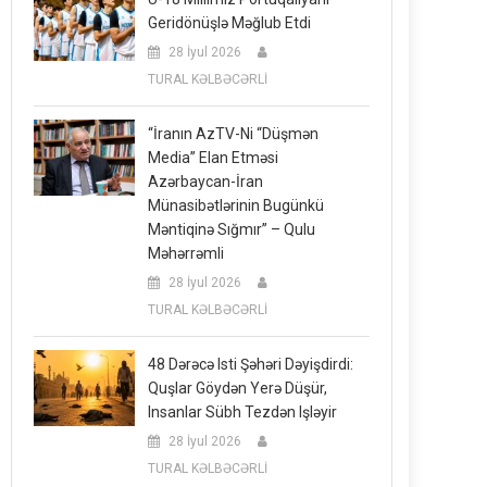
Geridönüşlə Məğlub Etdi
28 İyul 2026
TURAL KƏLBƏCƏRLİ
“İranın AzTV-Ni “düşmən
Media” Elan Etməsi
Azərbaycan-İran
Münasibətlərinin Bugünkü
Məntiqinə Sığmır” – Qulu
Məhərrəmli
28 İyul 2026
TURAL KƏLBƏCƏRLİ
48 Dərəcə Isti Şəhəri Dəyişdirdi:
Quşlar Göydən Yerə Düşür,
Insanlar Sübh Tezdən Işləyir
28 İyul 2026
TURAL KƏLBƏCƏRLİ