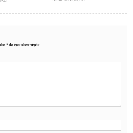
TURAL KƏLBƏCƏRLİ
ƏRLİ
ələr
*
ilə işarələnmişdir