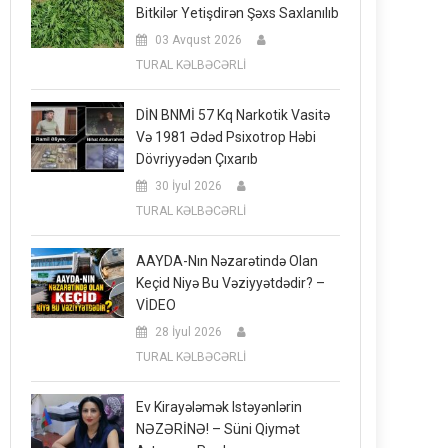
Bitkilər Yetişdirən Şəxs Saxlanılıb
03 Avqust 2026
TURAL KƏLBƏCƏRLİ
DİN BNMİ 57 Kq Narkotik Vasitə
Və 1981 Ədəd Psixotrop Həbi
Dövriyyədən Çıxarıb
30 İyul 2026
TURAL KƏLBƏCƏRLİ
AAYDA-Nın Nəzarətində Olan
Keçid Niyə Bu Vəziyyətdədir? –
VİDEO
28 İyul 2026
TURAL KƏLBƏCƏRLİ
Ev Kirayələmək Istəyənlərin
NƏZƏRİNƏ! – Süni Qiymət