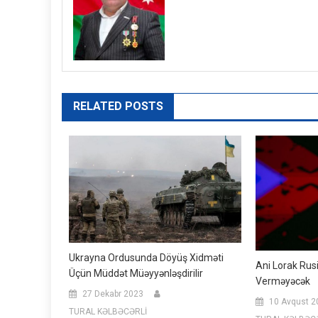
RELATED POSTS
Ukrayna Ordusunda Döyüş Xidməti
Ani Lorak Rus
Üçün Müddət Müəyyənləşdirilir
Verməyəcək
27 Dekabr 2023
10 Avqust 2
TURAL KƏLBƏCƏRLİ