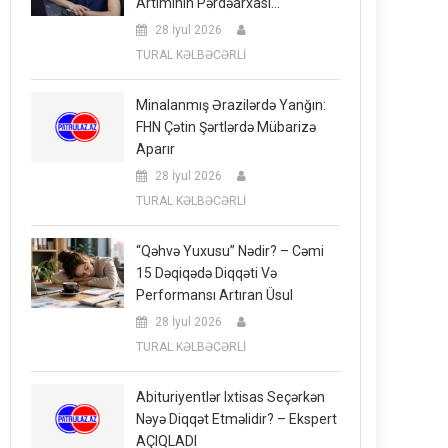
Artımının Pərdəarxası…
28 İyul 2026
TURAL KƏLBƏCƏRLİ
Minalanmış Ərazilərdə Yanğın:
FHN Çətin Şərtlərdə Mübarizə
Aparır
28 İyul 2026
TURAL KƏLBƏCƏRLİ
“Qəhvə Yuxusu” Nədir? – Cəmi
15 Dəqiqədə Diqqəti Və
Performansı Artıran Üsul
28 İyul 2026
TURAL KƏLBƏCƏRLİ
Abituriyentlər Ixtisas Seçərkən
Nəyə Diqqət Etməlidir? – Ekspert
AÇIQLADI