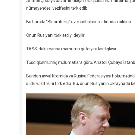
Anatoli Çubays davamlı inkişaf məqsədlərinə nail olmaq üçü
nümayəndəsi vəzifəsini tərk edib.
Bu barədə “Bloomberg” öz mənbələrinə istinadən bildirib.
Onun Rusiyanı tərk etdiyi deyilir.
TASS-dakı mənbə məmurun getdiyini təsdiqləyir.
Təsdiqlənməmiş məlumatlara görə, Anatoli Çubays İstanbul
Bundan əvvəl Kremldə və Rusiya Federasiyası hökumətində
sədri vəzifəsini tərk edib. Bu, onun Rusiyanın Ukraynada k