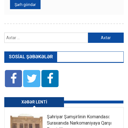
Axtarış:
SOSIAL ŞƏBƏKƏLƏR
XƏBƏR LENTI
Şəhriyar Şəmşirlinin Komandası:
Suraxanıda Narkomaniyaya Qarşı