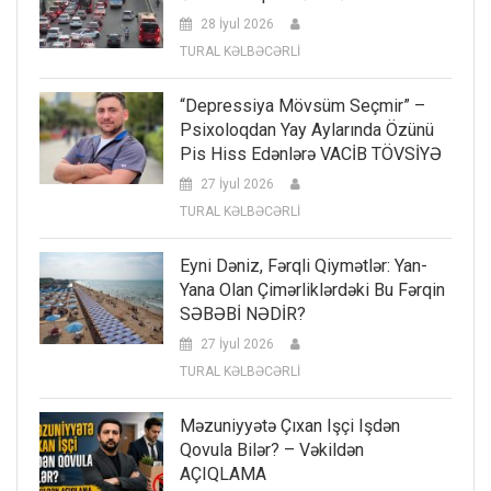
28 İyul 2026
TURAL KƏLBƏCƏRLİ
“Depressiya Mövsüm Seçmir” –
Psixoloqdan Yay Aylarında Özünü
Pis Hiss Edənlərə VACİB TÖVSİYƏ
27 İyul 2026
TURAL KƏLBƏCƏRLİ
Eyni Dəniz, Fərqli Qiymətlər: Yan-
Yana Olan Çimərliklərdəki Bu Fərqin
SƏBƏBİ NƏDİR?
27 İyul 2026
TURAL KƏLBƏCƏRLİ
Məzuniyyətə Çıxan Işçi Işdən
Qovula Bilər? – Vəkildən
AÇIQLAMA