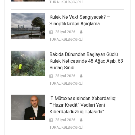
TURAL KƏLBƏCƏRLİ
Külək Nə Vaxt Səngiyəcək? –
Sinoptiklərdən Açıqlama
28 İyul 2026
TURAL KƏLBƏCƏRLİ
Bakıda Dünəndən Başlayan Güclü
Külək Nəticəsində 48 Ağac Aşıb, 63
Budaq Sınıb
28 İyul 2026
TURAL KƏLBƏCƏRLİ
İT Mütəxəssisindən Xəbərdarlıq:
“”Hazır Kredit” Vədləri Yeni
Kiberdələduzluq Tələsidir”
28 İyul 2026
TURAL KƏLBƏCƏRLİ