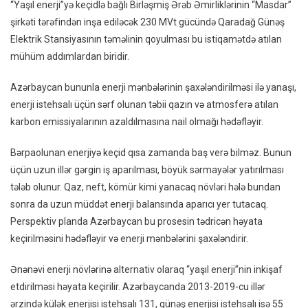
“Yaşıl enerji”yə keçidlə bağlı Birləşmiş Ərəb Əmirliklərinin “Masdar”
VİDE
şirkəti tərəfindən inşa ediləcək 230 MVt gücündə Qaradağ Günəş
Elektrik Stansiyasının təməlinin qoyulması bu istiqamətdə atılan
mühüm addımlardan biridir.
Azərbaycan bununla enerji mənbələrinin şaxələndirilməsi ilə yanaşı,
enerji istehsalı üçün sərf olunan təbii qazın və atmosferə atılan
karbon emissiyalarının azaldılmasına nail olmağı hədəfləyir.
Bərpaolunan enerjiyə keçid qısa zamanda baş verə bilməz. Bunun
üçün uzun illər gərgin iş aparılması, böyük sərmayələr yatırılması
tələb olunur. Qaz, neft, kömür kimi yanacaq növləri hələ bundan
sonra da uzun müddət enerji balansında aparıcı yer tutacaq.
Perspektiv planda Azərbaycan bu prosesin tədricən həyata
keçirilməsini hədəfləyir və enerji mənbələrini şaxələndirir.
Ənənəvi enerji növlərinə alternativ olaraq “yaşıl enerji”nin inkişaf
etdirilməsi həyata keçirilir. Azərbaycanda 2013-2019-cu illər
ərzində külək enerjisi istehsalı 131, günəş enerjisi istehsalı isə 55