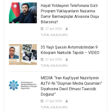
Həyat Yoldaşının Telefonuna Gizli
Proqram Yükləyənlərin Nəzərinə:
Dəmir Barmaqlıqlar Arxasına Düşə
Bilərsiniz!
27 İyul 2026
TURAL KƏLBƏCƏRLİ
35 Yaşlı Şəxsin Avtomobilindən 9
Kiloqram Narkotik Tapıldı – VİDEO
27 İyul 2026
TURAL KƏLBƏCƏRLİ
MEDİA: “İran Kəşfiyyat Nazirliyinin
AzTV-Ni “düşmən Media Qurumları”
Siyahısına Daxil Etməsi Təəccüb
Doğurur”
27 İyul 2026
TURAL KƏLBƏCƏRLİ