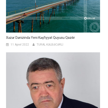
Xəzər Dənizində Yeni Kəşfiyyat Quyusu Qazılır
11 Aprel 2022
TURAL KƏLBƏCƏRLİ