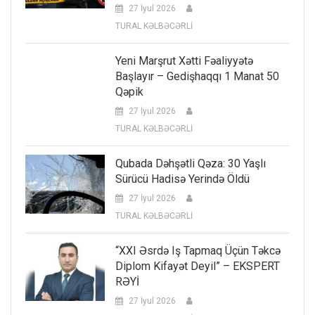
27 İyul 2026
TURAL KƏLBƏCƏRLİ
Yeni Marşrut Xətti Fəaliyyətə
Başlayır – Gedişhaqqı 1 Manat 50
Qəpik
27 İyul 2026
TURAL KƏLBƏCƏRLİ
Qubada Dəhşətli Qəza: 30 Yaşlı
Sürücü Hadisə Yerində Öldü
27 İyul 2026
TURAL KƏLBƏCƏRLİ
“XXI Əsrdə Iş Tapmaq Üçün Təkcə
Diplom Kifayət Deyil” – EKSPERT
RƏYİ
27 İyul 2026