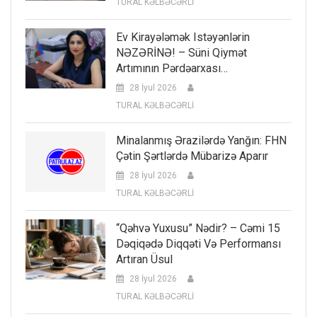
TURAL KƏLBƏCƏRLİ
Ev Kirayələmək Istəyənlərin
NƏZƏRİNƏ! – Süni Qiymət
Artımının Pərdəarxası…
28 İyul 2026
TURAL KƏLBƏCƏRLİ
Minalanmış Ərazilərdə Yanğın: FHN
Çətin Şərtlərdə Mübarizə Aparır
28 İyul 2026
TURAL KƏLBƏCƏRLİ
“Qəhvə Yuxusu” Nədir? – Cəmi 15
Dəqiqədə Diqqəti Və Performansı
Artıran Üsul
28 İyul 2026
TURAL KƏLBƏCƏRLİ