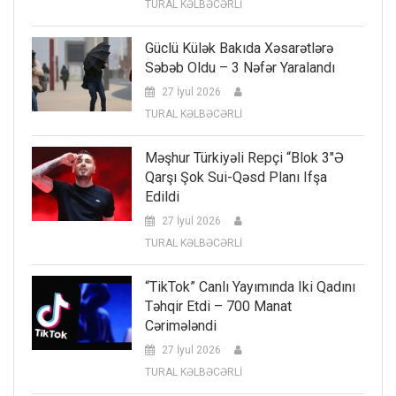
TURAL KƏLBƏCƏRLİ
Güclü Külək Bakıda Xəsarətlərə
Səbəb Oldu – 3 Nəfər Yaralandı
27 İyul 2026
TURAL KƏLBƏCƏRLİ
Məşhur Türkiyəli Repçi “Blok 3″ə
Qarşı Şok Sui-Qəsd Planı Ifşa
Edildi
27 İyul 2026
TURAL KƏLBƏCƏRLİ
“TikTok” Canlı Yayımında Iki Qadını
Təhqir Etdi – 700 Manat
Cərimələndi
27 İyul 2026
TURAL KƏLBƏCƏRLİ