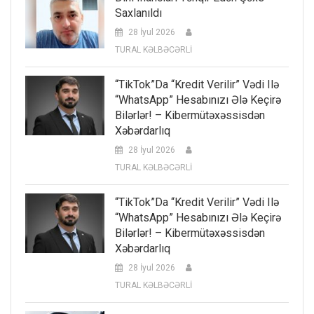
Saxlanıldı
28 İyul 2026
TURAL KƏLBƏCƏRLİ
“TikTok”da “kredit Verilir” Vədi Ilə
“WhatsApp” Hesabınızı Ələ Keçirə
Bilərlər! – Kibermütəxəssisdən
Xəbərdarlıq
28 İyul 2026
TURAL KƏLBƏCƏRLİ
“TikTok”da “kredit Verilir” Vədi Ilə
“WhatsApp” Hesabınızı Ələ Keçirə
Bilərlər! – Kibermütəxəssisdən
Xəbərdarlıq
28 İyul 2026
TURAL KƏLBƏCƏRLİ