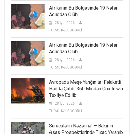
Afrikanın Bu Bölgəsində 19 Nəfər
Aclıqdan Ölüb
28 İyul 2026
TURAL KƏLBƏCƏRLİ
Afrikanın Bu Bölgəsində 19 Nəfər
Aclıqdan Ölüb
28 İyul 2026
TURAL KƏLBƏCƏRLİ
Avropada Meşə Yanğınları Fəlakətli
Həddə Çatıb: 360 Mindən Çox Insan
Təxliyə Edilib
28 İyul 2026
TURAL KƏLBƏCƏRLİ
Sürücülərin Nəzərinə! – Bakının
Əsas Prospektlərində Tıxac Yaranıb