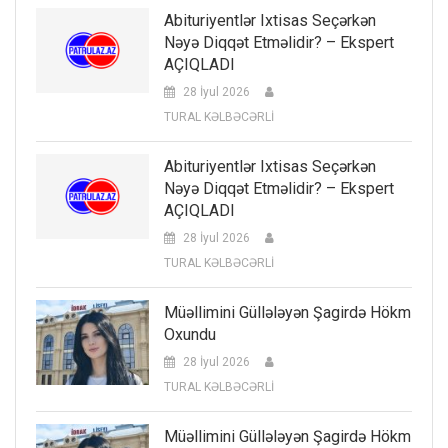
Abituriyentlər Ixtisas Seçərkən
Nəyə Diqqət Etməlidir? – Ekspert
AÇIQLADI
28 İyul 2026
TURAL KƏLBƏCƏRLİ
Abituriyentlər Ixtisas Seçərkən
Nəyə Diqqət Etməlidir? – Ekspert
AÇIQLADI
28 İyul 2026
TURAL KƏLBƏCƏRLİ
Müəllimini Güllələyən Şagirdə Hökm
Oxundu
28 İyul 2026
TURAL KƏLBƏCƏRLİ
Müəllimini Güllələyən Şagirdə Hökm