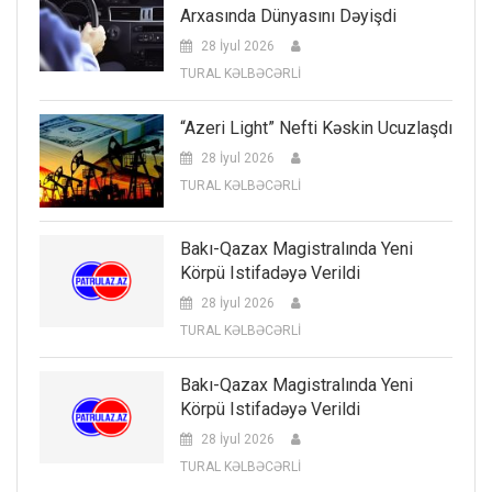
Arxasında Dünyasını Dəyişdi
28 İyul 2026
TURAL KƏLBƏCƏRLİ
“Azeri Light” Nefti Kəskin Ucuzlaşdı
28 İyul 2026
TURAL KƏLBƏCƏRLİ
Bakı-Qazax Magistralında Yeni
Körpü Istifadəyə Verildi
28 İyul 2026
TURAL KƏLBƏCƏRLİ
Bakı-Qazax Magistralında Yeni
Körpü Istifadəyə Verildi
28 İyul 2026
TURAL KƏLBƏCƏRLİ