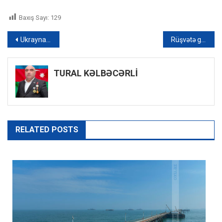
Baxış Sayı:
129
Yazı
Ukraynalı 12 uşaq anası Rusiya ordusuna qarşı döyüşlərdə həlak oldu – FOTO
Rüşvətə görə saxlanılan gömrük əməkdaşlarına bəraət verildi – FOTO
naviqasiyası
TURAL KƏLBƏCƏRLİ
RELATED POSTS