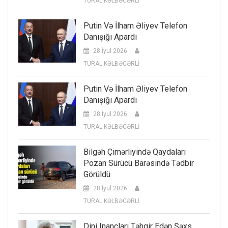
TURAL KƏLBƏCƏRLİ
Putin Və İlham Əliyev Telefon
Danışığı Apardı
28 İyul 2026
TURAL KƏLBƏCƏRLİ
Putin Və İlham Əliyev Telefon
Danışığı Apardı
28 İyul 2026
TURAL KƏLBƏCƏRLİ
Bilgəh Çimərliyində Qaydaları
Pozan Sürücü Barəsində Tədbir
Görüldü
28 İyul 2026
TURAL KƏLBƏCƏRLİ
Dini Inancları Təhqir Edən Şəxs