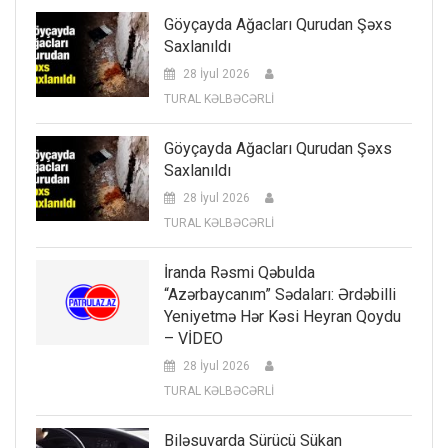
Göyçayda Ağacları Qurudan Şəxs
Saxlanıldı
28 İyul 2026
TURAL KƏLBƏCƏRLİ
Göyçayda Ağacları Qurudan Şəxs
Saxlanıldı
28 İyul 2026
TURAL KƏLBƏCƏRLİ
İranda Rəsmi Qəbulda
“Azərbaycanım” Sədaları: Ərdəbilli
Yeniyetmə Hər Kəsi Heyran Qoydu
– VİDEO
28 İyul 2026
TURAL KƏLBƏCƏRLİ
Biləsuvarda Sürücü Sükan