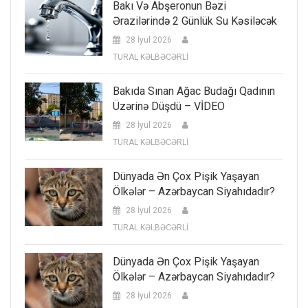
Bakı Və Abşeronun Bəzi
Ərazilərində 2 Günlük Su Kəsiləcək
28 İyul 2026
TURAL KƏLBƏCƏRLİ
Bakıda Sınan Ağac Budağı Qadının
Üzərinə Düşdü – VİDEO
28 İyul 2026
TURAL KƏLBƏCƏRLİ
Dünyada Ən Çox Pişik Yaşayan
Ölkələr – Azərbaycan Siyahıdadır?
28 İyul 2026
TURAL KƏLBƏCƏRLİ
Dünyada Ən Çox Pişik Yaşayan
Ölkələr – Azərbaycan Siyahıdadır?
28 İyul 2026