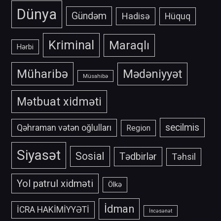
Dünya
Gündəm
Hadisə
Hüquq
Kriminal
Maraqlı
Hərbi
Müharibə
Mədəniyyət
Müsahibə
Mətbuat xidməti
secilmis
Qəhraman vətən oğlulları
Region
Siyasət
Sosial
Tədbirlər
Təhsil
Yol patrul xidməti
Ölkə
İdman
İCRA HAKİMİYYƏTİ
İncəsənət