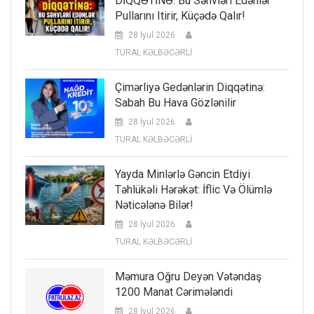
DİQQƏTİNƏ: Bu Səhvləri Edənlər
Pullarını Itirir, Küçədə Qalır!
28 İyul 2026
TURAL KƏLBƏCƏRLİ
Çimərliyə Gedənlərin Diqqətinə:
Sabah Bu Hava Gözlənilir
28 İyul 2026
TURAL KƏLBƏCƏRLİ
Yayda Minlərlə Gəncin Etdiyi
Təhlükəli Hərəkət: İflic Və Ölümlə
Nəticələnə Bilər!
28 İyul 2026
TURAL KƏLBƏCƏRLİ
Məmura Oğru Deyən Vətəndaş
1200 Manat Cərimələndi
28 İyul 2026