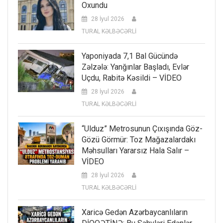
Oxundu
28 İyul 2026
TURAL KƏLBƏCƏRLİ
Yaponiyada 7,1 Bal Gücündə
Zəlzələ: Yanğınlar Başladı, Evlər
Uçdu, Rabitə Kəsildi – VİDEO
28 İyul 2026
TURAL KƏLBƏCƏRLİ
“Ulduz” Metrosunun Çıxışında Göz-
Gözü Görmür: Toz Mağazalardakı
Məhsulları Yararsız Hala Salır –
VİDEO
28 İyul 2026
TURAL KƏLBƏCƏRLİ
Xaricə Gedən Azərbaycanlıların