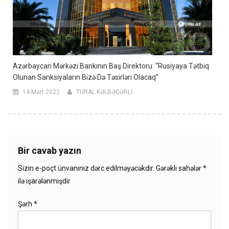
Azərbaycan Mərkəzi Bankının Baş Direktoru: “Rusiyaya Tətbiq
Olunan Sanksiyaların Bizə Də Təsirləri Olacaq”
14 Mart 2022
TURAL KƏLBƏCƏRLİ
Bir cavab yazın
Sizin e-poçt ünvanınız dərc edilməyəcəkdir.
Gərəkli sahələr
*
ilə işarələnmişdir
Şərh
*