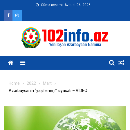
Skip
Cümə axşamı, Avqust 06, 2026
to
content
Home
2022
Mart
Azərbaycanın “yaşıl enerji” siyasəti – VİDEO