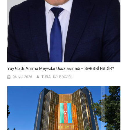
Yay Gəldi, Amma Meyvələr Ucuzlaşmadı – SƏBƏBİ NƏDİR?
06 İyul 2026
TURAL KƏLBƏCƏRLİ