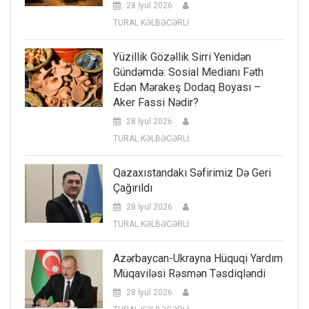
28 İyul 2026
TURAL KƏLBƏCƏRLİ
Yüzillik Gözəllik Sirri Yenidən
Gündəmdə: Sosial Medianı Fəth
Edən Mərakeş Dodaq Boyası –
Aker Fassi Nədir?
28 İyul 2026
TURAL KƏLBƏCƏRLİ
Qazaxıstandakı Səfirimiz Də Geri
Çağırıldı
28 İyul 2026
TURAL KƏLBƏCƏRLİ
Azərbaycan-Ukrayna Hüquqi Yardım
Müqaviləsi Rəsmən Təsdiqləndi
28 İyul 2026