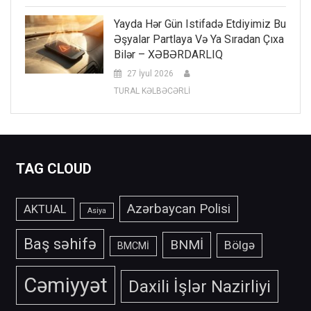
Yayda Hər Gün Istifadə Etdiyimiz Bu
Əşyalar Partlaya Və Ya Sıradan Çıxa
Bilər – XƏBƏRDARLIQ
27 İyul 2026
TURAL KƏLBƏCƏRLİ
TAG CLOUD
Azərbaycan Polisi
AKTUAL
Asiya
Baş səhifə
BNMİ
Bölgə
BMCMİ
Cəmiyyət
Daxili İşlər Nazirliyi