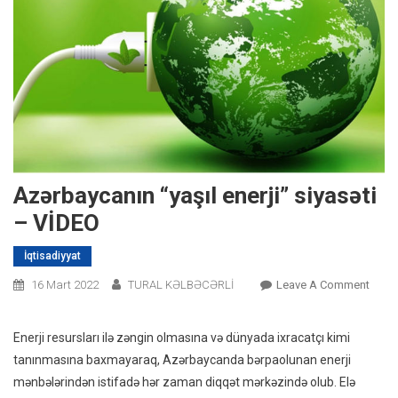
Azərbaycanın “yaşıl enerji” siyasəti
– VİDEO
İqtisadiyyat
On
16 Mart 2022
TURAL KƏLBƏCƏRLİ
Leave A Comment
Azərb
“yaşıl
Enerji resursları ilə zəngin olmasına və dünyada ixracatçı kimi
Enerji
tanınmasına baxmayaraq, Azərbaycanda bərpaolunan enerji
Siyas
mənbələrindən istifadə hər zaman diqqət mərkəzində olub. Elə
–