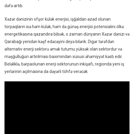
dəfə artıb.
Xəzər dənizinin ofşor külək enerjisi, işğaldan azad olunan
torpaqların isə həm külək, həm də günəş enerjisi potensialını ölkə
energetikasına qazandıra bilsək, o zaman dünyanın Xəzər dənizi və
Qarabağı yenidən kəşf edəcəyini deyə bilərik. Digər tərəfdən
alternativ enerji sektoru əmək tutumu yüksək olan sektordur və
məşğulluğun artırılması baxımından xüsusi əhəmiyyət kəsb edir.
Beləliklə, bərpaolunan enerji sektorunun inkişafı, regionda yeni iş
yerlərinin açılmasına da dəyərli töhfə verəcək.