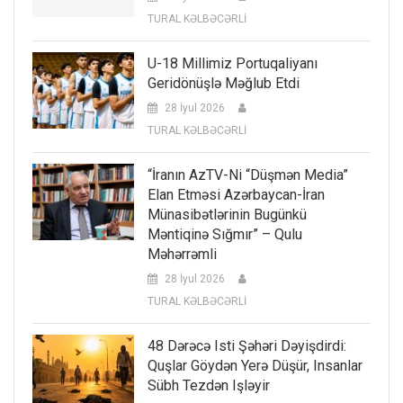
TURAL KƏLBƏCƏRLİ
U-18 Millimiz Portuqaliyanı
Geridönüşlə Məğlub Etdi
28 İyul 2026
TURAL KƏLBƏCƏRLİ
“İranın AzTV-Ni “düşmən Media”
Elan Etməsi Azərbaycan-İran
Münasibətlərinin Bugünkü
Məntiqinə Sığmır” – Qulu
Məhərrəmli
28 İyul 2026
TURAL KƏLBƏCƏRLİ
48 Dərəcə Isti Şəhəri Dəyişdirdi:
Quşlar Göydən Yerə Düşür, Insanlar
Sübh Tezdən Işləyir