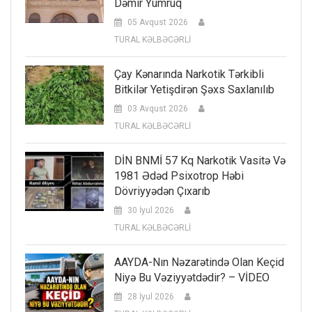
Dəmir Yumruq
05 Avqust 2026
TURAL KƏLBƏCƏRLİ
Çay Kənarında Narkotik Tərkibli
Bitkilər Yetişdirən Şəxs Saxlanılıb
03 Avqust 2026
TURAL KƏLBƏCƏRLİ
DİN BNMİ 57 Kq Narkotik Vasitə Və
1981 Ədəd Psixotrop Həbi
Dövriyyədən Çıxarıb
30 İyul 2026
TURAL KƏLBƏCƏRLİ
AAYDA-Nın Nəzarətində Olan Keçid
Niyə Bu Vəziyyətdədir? – VİDEO
28 İyul 2026