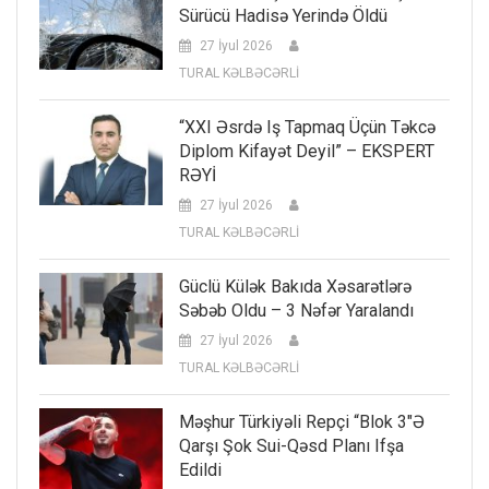
Sürücü Hadisə Yerində Öldü
27 İyul 2026
TURAL KƏLBƏCƏRLİ
“XXI Əsrdə Iş Tapmaq Üçün Təkcə
Diplom Kifayət Deyil” – EKSPERT
RƏYİ
27 İyul 2026
TURAL KƏLBƏCƏRLİ
Güclü Külək Bakıda Xəsarətlərə
Səbəb Oldu – 3 Nəfər Yaralandı
27 İyul 2026
TURAL KƏLBƏCƏRLİ
Məşhur Türkiyəli Repçi “Blok 3″ə
Qarşı Şok Sui-Qəsd Planı Ifşa
Edildi