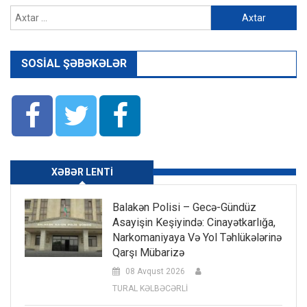
Axtarış:
SOSIAL ŞƏBƏKƏLƏR
XƏBƏR LENTI
Balakən Polisi – Gecə-Gündüz
Asayişin Keşiyində: Cinayətkarlığa,
Narkomaniyaya Və Yol Təhlükələrinə
Qarşı Mübarizə
08 Avqust 2026
TURAL KƏLBƏCƏRLİ