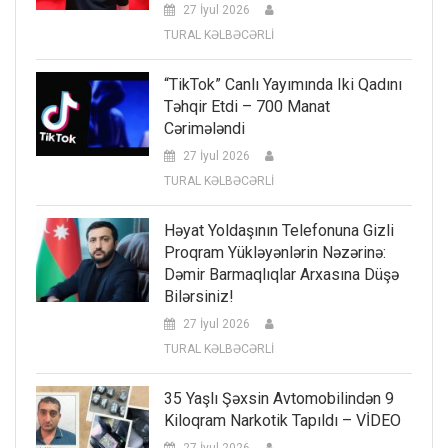
27 İyul 2026
TURAL KƏLBƏCƏRLİ
“TikTok” Canlı Yayımında Iki Qadını
Təhqir Etdi – 700 Manat
Cərimələndi
27 İyul 2026
TURAL KƏLBƏCƏRLİ
Həyat Yoldaşının Telefonuna Gizli
Proqram Yükləyənlərin Nəzərinə:
Dəmir Barmaqlıqlar Arxasına Düşə
Bilərsiniz!
27 İyul 2026
TURAL KƏLBƏCƏRLİ
35 Yaşlı Şəxsin Avtomobilindən 9
Kiloqram Narkotik Tapıldı – VİDEO
27 İyul 2026