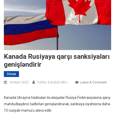
Kanada Rusiyaya qarşı sanksiyaları
genişləndirir
Dünya
On
16 Mart 2022
TURAL KƏLBƏCƏRLİ
Leave A Comment
Kana
Rusiy
Kanada Ukrayna hadisələri ilə əlaqədar Rusiya Federasiyasına qarşı
Qarşı
məhdudlaşdırıcı tədbirləri genişləndirərək, sanksiya siyahısına daha
Sanks
15 rusiyalı məmuru əlavə edib.
Geniş