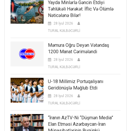
Yayda Minlərlə Gəncin Etdiyi
Təhlükəli Hərəkət: İflic Və Ölümlə
Nəticələnə Bilər!
28 İyul 2026
TURAL KƏLBƏCƏRLİ
Məmura Oğru Deyən Vətəndaş
1200 Manat Cərimələndi
28 İyul 2026
TURAL KƏLBƏCƏRLİ
U-18 Millimiz Portuqaliyanı
Geridönüşlə Məğlub Etdi
28 İyul 2026
TURAL KƏLBƏCƏRLİ
“İranın AzTV-Ni “düşmən Media”
Elan Etməsi Azərbaycan-İran
Münasibətlərinin Bugünkü