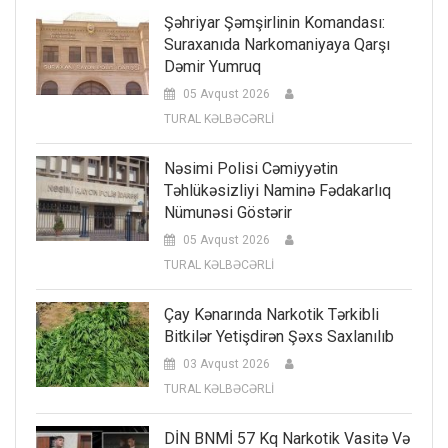
Şəhriyar Şəmşirlinin Komandası:
Suraxanıda Narkomaniyaya Qarşı
Dəmir Yumruq
05 Avqust 2026
TURAL KƏLBƏCƏRLİ
Nəsimi Polisi Cəmiyyətin
Təhlükəsizliyi Naminə Fədakarlıq
Nümunəsi Göstərir
05 Avqust 2026
TURAL KƏLBƏCƏRLİ
Çay Kənarında Narkotik Tərkibli
Bitkilər Yetişdirən Şəxs Saxlanılıb
03 Avqust 2026
TURAL KƏLBƏCƏRLİ
DİN BNMİ 57 Kq Narkotik Vasitə Və