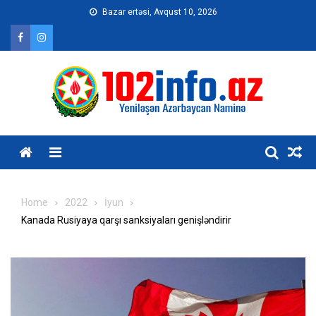
Skip
Bazar ertəsi, Avqust 10, 2026
to
content
Home
2022
İyun
Kanada Rusiyaya qarşı sanksiyaları genişləndirir