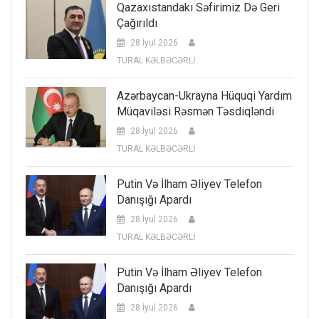
Qazaxıstandakı Səfirimiz Də Geri
Çağırıldı
28 İyul 2026
TURAL KƏLBƏCƏRLİ
Azərbaycan-Ukrayna Hüquqi Yardım
Müqaviləsi Rəsmən Təsdiqləndi
28 İyul 2026
TURAL KƏLBƏCƏRLİ
Putin Və İlham Əliyev Telefon
Danışığı Apardı
28 İyul 2026
TURAL KƏLBƏCƏRLİ
Putin Və İlham Əliyev Telefon
Danışığı Apardı
28 İyul 2026