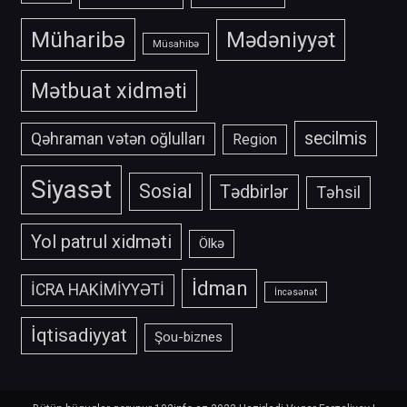
Müharibə
Mədəniyyət
Müsahibə
Mətbuat xidməti
secilmis
Qəhraman vətən oğlulları
Region
Siyasət
Sosial
Tədbirlər
Təhsil
Yol patrul xidməti
Ölkə
İdman
İCRA HAKİMİYYƏTİ
İncəsənət
İqtisadiyyat
Şou-biznes