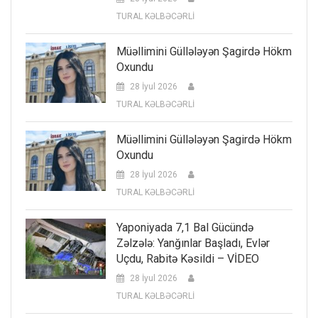
TURAL KƏLBƏCƏRLİ
Müəllimini Güllələyən Şagirdə Hökm
Oxundu
28 İyul 2026
TURAL KƏLBƏCƏRLİ
Müəllimini Güllələyən Şagirdə Hökm
Oxundu
28 İyul 2026
TURAL KƏLBƏCƏRLİ
Yaponiyada 7,1 Bal Gücündə
Zəlzələ: Yanğınlar Başladı, Evlər
Uçdu, Rabitə Kəsildi – VİDEO
28 İyul 2026
TURAL KƏLBƏCƏRLİ