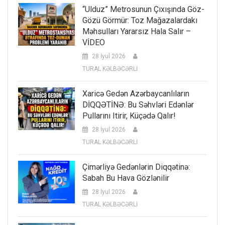
“Ulduz” Metrosunun Çıxışında Göz-
Gözü Görmür: Toz Mağazalardakı
Məhsulları Yararsız Hala Salır –
VİDEO
28 İyul 2026
TURAL KƏLBƏCƏRLİ
Xaricə Gedən Azərbaycanlıların
DİQQƏTİNƏ: Bu Səhvləri Edənlər
Pullarını Itirir, Küçədə Qalır!
28 İyul 2026
TURAL KƏLBƏCƏRLİ
Çimərliyə Gedənlərin Diqqətinə:
Sabah Bu Hava Gözlənilir
28 İyul 2026
TURAL KƏLBƏCƏRLİ