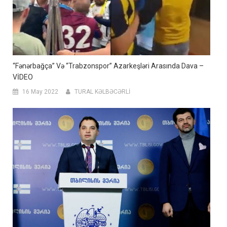
“Fənərbağça” Və “Trabzonspor” Azarkeşləri Arasında Dava –
VİDEO
16 May 2022
TURAL KƏLBƏCƏRLİ