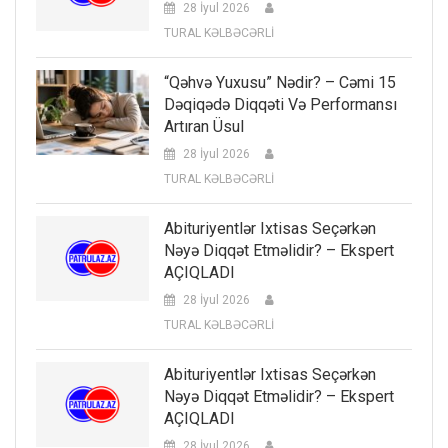
28 İyul 2026
TURAL KƏLBƏCƏRLİ
“Qəhvə Yuxusu” Nədir? – Cəmi 15
Dəqiqədə Diqqəti Və Performansı
Artıran Üsul
28 İyul 2026
TURAL KƏLBƏCƏRLİ
Abituriyentlər Ixtisas Seçərkən
Nəyə Diqqət Etməlidir? – Ekspert
AÇIQLADI
28 İyul 2026
TURAL KƏLBƏCƏRLİ
Abituriyentlər Ixtisas Seçərkən
Nəyə Diqqət Etməlidir? – Ekspert
AÇIQLADI
28 İyul 2026