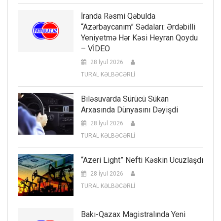
İranda Rəsmi Qəbulda
“Azərbaycanım” Sədaları: Ərdəbilli
Yeniyetmə Hər Kəsi Heyran Qoydu
– VİDEO
28 İyul 2026
TURAL KƏLBƏCƏRLİ
Biləsuvarda Sürücü Sükan
Arxasında Dünyasını Dəyişdi
28 İyul 2026
TURAL KƏLBƏCƏRLİ
“Azeri Light” Nefti Kəskin Ucuzlaşdı
28 İyul 2026
TURAL KƏLBƏCƏRLİ
Bakı-Qazax Magistralında Yeni