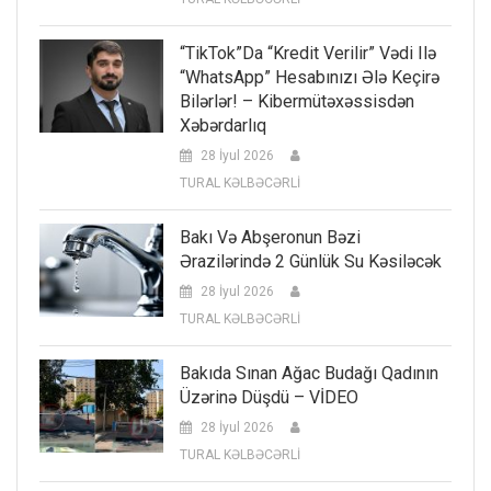
“TikTok”da “kredit Verilir” Vədi Ilə
“WhatsApp” Hesabınızı Ələ Keçirə
Bilərlər! – Kibermütəxəssisdən
Xəbərdarlıq
28 İyul 2026
TURAL KƏLBƏCƏRLİ
Bakı Və Abşeronun Bəzi
Ərazilərində 2 Günlük Su Kəsiləcək
28 İyul 2026
TURAL KƏLBƏCƏRLİ
Bakıda Sınan Ağac Budağı Qadının
Üzərinə Düşdü – VİDEO
28 İyul 2026
TURAL KƏLBƏCƏRLİ