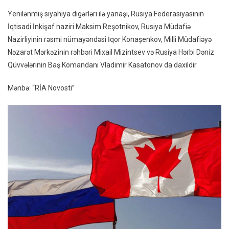
Yenilənmiş siyahıya digərləri ilə yanaşı, Rusiya Federasiyasının
İqtisadi İnkişaf naziri Maksim Reşotnikov, Rusiya Müdafiə
Nazirliyinin rəsmi nümayəndəsi İqor Konaşenkov, Milli Müdafiəyə
Nəzarət Mərkəzinin rəhbəri Mixail Mizintsev və Rusiya Hərbi Dəniz
Qüvvələrinin Baş Komandanı Vladimir Kasatonov da daxildir.
Mənbə: “RİA Novosti”