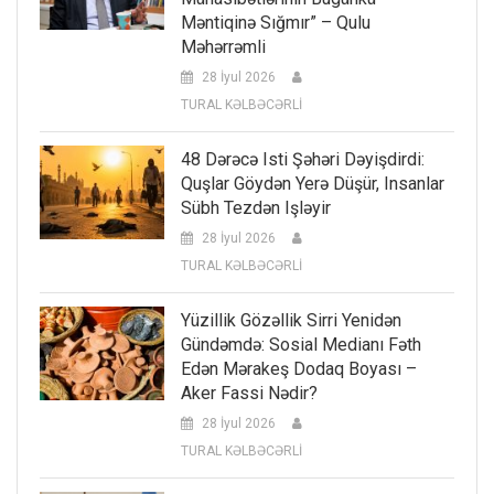
Məntiqinə Sığmır” – Qulu
Məhərrəmli
28 İyul 2026
TURAL KƏLBƏCƏRLİ
48 Dərəcə Isti Şəhəri Dəyişdirdi:
Quşlar Göydən Yerə Düşür, Insanlar
Sübh Tezdən Işləyir
28 İyul 2026
TURAL KƏLBƏCƏRLİ
Yüzillik Gözəllik Sirri Yenidən
Gündəmdə: Sosial Medianı Fəth
Edən Mərakeş Dodaq Boyası –
Aker Fassi Nədir?
28 İyul 2026
TURAL KƏLBƏCƏRLİ