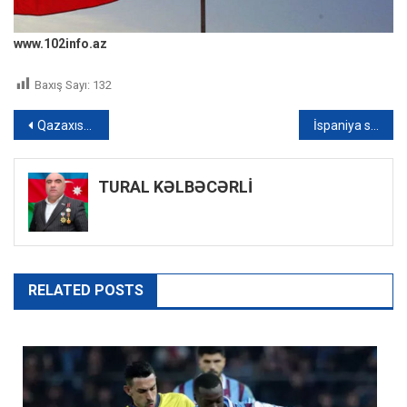
www.102info.az
Baxış Sayı:
132
Yazı
Qazaxıstanda Rusiya “McDonalds”ının sahibi Kayrat Boranbayev saxlanılıb
İspaniya səması narıncıya büründü – VİDEO
naviqasiyası
TURAL KƏLBƏCƏRLİ
RELATED POSTS