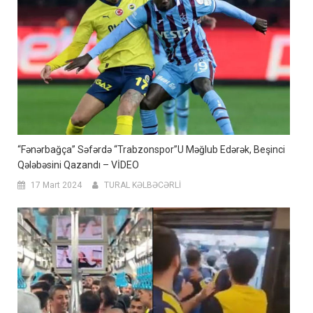
“Fənərbağça” Səfərdə “Trabzonspor”u Məğlub Edərək, Beşinci
Qələbəsini Qazandı – VİDEO
17 Mart 2024
TURAL KƏLBƏCƏRLİ