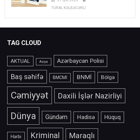
TURAL KƏLBƏCƏRLİ
TAG CLOUD
Azərbaycan Polisi
AKTUAL
Asiya
Baş səhifə
BNMİ
Bölgə
BMCMİ
Cəmiyyət
Daxili İşlər Nazirliyi
Dünya
Gündəm
Hadisə
Hüquq
Kriminal
Maraqlı
Hərbi