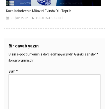
Kaxa Kaladzenin Müavini Evində Ölü Tapılıb
01 İyun 2022
TURAL KƏLBƏCƏRLİ
Bir cavab yazın
Sizin e-poçt ünvanınız dərc edilməyəcəkdir.
Gərəkli sahələr
*
ilə işarələnmişdir
Şərh
*