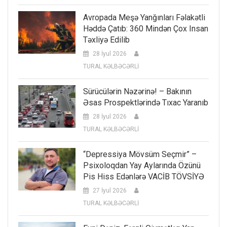
Avropada Meşə Yanğınları Fəlakətli
Həddə Çatıb: 360 Mindən Çox Insan
Təxliyə Edilib
28 İyul 2026
TURAL KƏLBƏCƏRLİ
Sürücülərin Nəzərinə! – Bakının
Əsas Prospektlərində Tıxac Yaranıb
28 İyul 2026
TURAL KƏLBƏCƏRLİ
“Depressiya Mövsüm Seçmir” –
Psixoloqdan Yay Aylarında Özünü
Pis Hiss Edənlərə VACİB TÖVSİYƏ
27 İyul 2026
TURAL KƏLBƏCƏRLİ