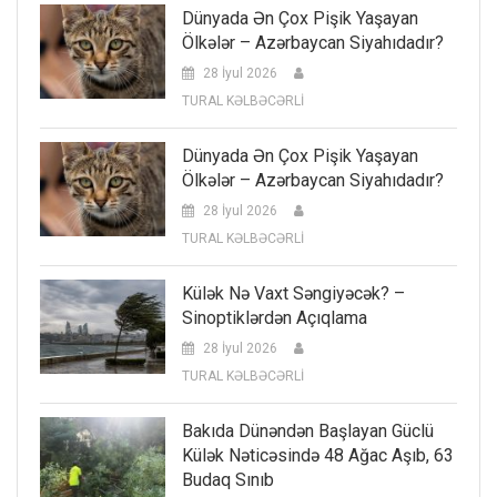
Dünyada Ən Çox Pişik Yaşayan
Ölkələr – Azərbaycan Siyahıdadır?
28 İyul 2026
TURAL KƏLBƏCƏRLİ
Dünyada Ən Çox Pişik Yaşayan
Ölkələr – Azərbaycan Siyahıdadır?
28 İyul 2026
TURAL KƏLBƏCƏRLİ
Külək Nə Vaxt Səngiyəcək? –
Sinoptiklərdən Açıqlama
28 İyul 2026
TURAL KƏLBƏCƏRLİ
Bakıda Dünəndən Başlayan Güclü
Külək Nəticəsində 48 Ağac Aşıb, 63
Budaq Sınıb