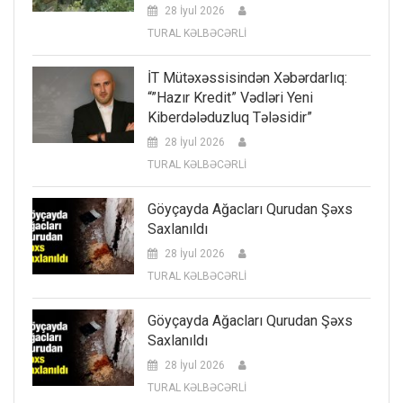
28 İyul 2026
TURAL KƏLBƏCƏRLİ
İT Mütəxəssisindən Xəbərdarlıq:
“”Hazır Kredit” Vədləri Yeni
Kiberdələduzluq Tələsidir”
28 İyul 2026
TURAL KƏLBƏCƏRLİ
Göyçayda Ağacları Qurudan Şəxs
Saxlanıldı
28 İyul 2026
TURAL KƏLBƏCƏRLİ
Göyçayda Ağacları Qurudan Şəxs
Saxlanıldı
28 İyul 2026
TURAL KƏLBƏCƏRLİ