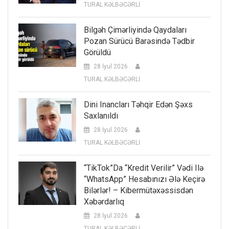
TURAL KƏLBƏCƏRLİ
Bilgəh Çimərliyində Qaydaları
Pozan Sürücü Barəsində Tədbir
Görüldü
28 İyul 2026
TURAL KƏLBƏCƏRLİ
Dini Inancları Təhqir Edən Şəxs
Saxlanıldı
28 İyul 2026
TURAL KƏLBƏCƏRLİ
“TikTok”da “kredit Verilir” Vədi Ilə
“WhatsApp” Hesabınızı Ələ Keçirə
Bilərlər! – Kibermütəxəssisdən
Xəbərdarlıq
28 İyul 2026
TURAL KƏLBƏCƏRLİ