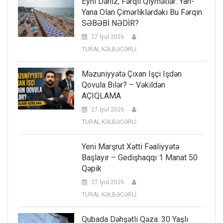
Eyni Dəniz, Fərqli Qiymətlər: Yan-
Yana Olan Çimərliklərdəki Bu Fərqin
SƏBƏBİ NƏDİR?
27 İyul 2026
TURAL KƏLBƏCƏRLİ
Məzuniyyətə Çıxan Işçi Işdən
Qovula Bilər? – Vəkildən
AÇIQLAMA
27 İyul 2026
TURAL KƏLBƏCƏRLİ
Yeni Marşrut Xətti Fəaliyyətə
Başlayır – Gedişhaqqı 1 Manat 50
Qəpik
27 İyul 2026
TURAL KƏLBƏCƏRLİ
Qubada Dəhşətli Qəza: 30 Yaşlı