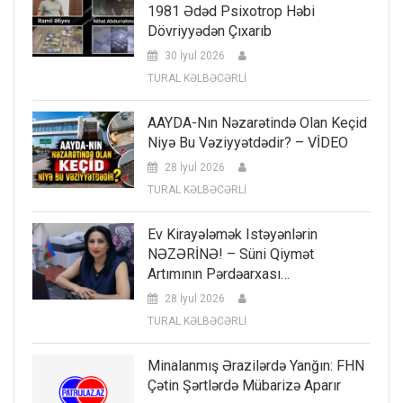
1981 Ədəd Psixotrop Həbi
Dövriyyədən Çıxarıb
30 İyul 2026
TURAL KƏLBƏCƏRLİ
AAYDA-Nın Nəzarətində Olan Keçid
Niyə Bu Vəziyyətdədir? – VİDEO
28 İyul 2026
TURAL KƏLBƏCƏRLİ
Ev Kirayələmək Istəyənlərin
NƏZƏRİNƏ! – Süni Qiymət
Artımının Pərdəarxası…
28 İyul 2026
TURAL KƏLBƏCƏRLİ
Minalanmış Ərazilərdə Yanğın: FHN
Çətin Şərtlərdə Mübarizə Aparır