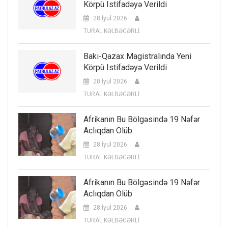
Körpü Istifadəyə Verildi
28 İyul 2026
TURAL KƏLBƏCƏRLİ
Bakı-Qazax Magistralında Yeni
Körpü Istifadəyə Verildi
28 İyul 2026
TURAL KƏLBƏCƏRLİ
Afrikanın Bu Bölgəsində 19 Nəfər
Aclıqdan Ölüb
28 İyul 2026
TURAL KƏLBƏCƏRLİ
Afrikanın Bu Bölgəsində 19 Nəfər
Aclıqdan Ölüb
28 İyul 2026
TURAL KƏLBƏCƏRLİ