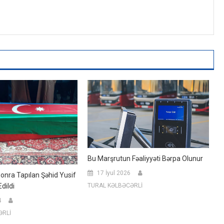
Bu Marşrutun Fəaliyyəti Bərpa Olunur
17 İyul 2026
Sonra Tapılan Şəhid Yusif
dildi
TURAL KƏLBƏCƏRLİ
4
ƏRLİ