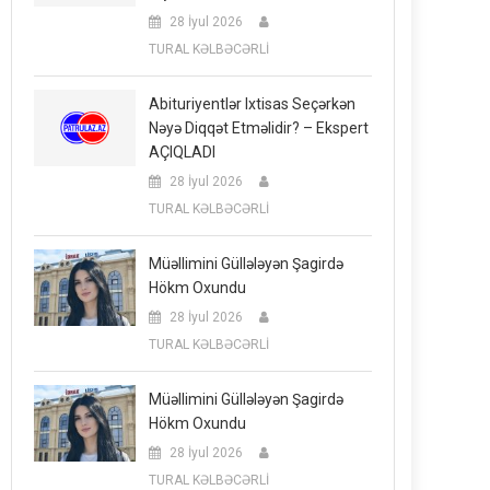
28 İyul 2026
TURAL KƏLBƏCƏRLİ
Abituriyentlər Ixtisas Seçərkən
Nəyə Diqqət Etməlidir? – Ekspert
AÇIQLADI
28 İyul 2026
TURAL KƏLBƏCƏRLİ
Müəllimini Güllələyən Şagirdə
Hökm Oxundu
28 İyul 2026
TURAL KƏLBƏCƏRLİ
Müəllimini Güllələyən Şagirdə
Hökm Oxundu
28 İyul 2026
TURAL KƏLBƏCƏRLİ