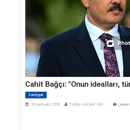
Cahit Bağçı: “Onun idealları, tü
Cəmiyyət
29 Sentyabr 2023
TURAL KƏLBƏCƏRLİ
Leave