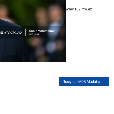
www.102info.az
Rusiyada MDB Müdafiə Nazirləri Şurasının iclası keçirilir