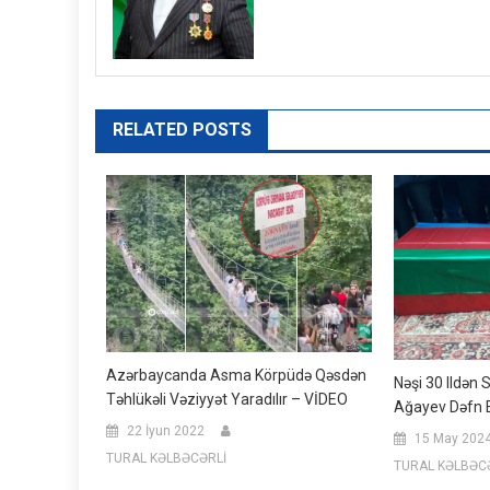
RELATED POSTS
Azərbaycanda Asma Körpüdə Qəsdən
Nəşi 30 Ildən 
Təhlükəli Vəziyyət Yaradılır – VİDEO
Ağayev Dəfn E
22 İyun 2022
15 May 202
TURAL KƏLBƏCƏRLİ
TURAL KƏLBƏC