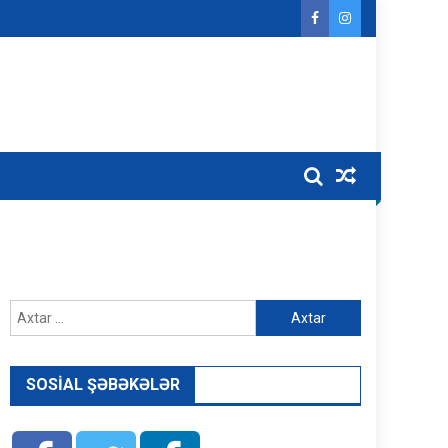
Axtarış:
SOSIAL ŞƏBƏKƏLƏR