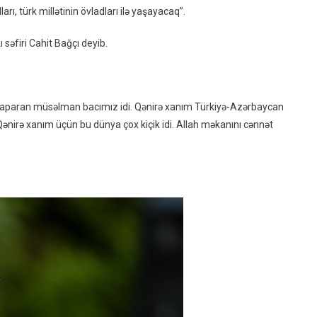
Idealları,
rı, türk millətinin övladları ilə yaşayacaq”.
Türk
Millətinin
 səfiri Cahit Bağçı deyib.
Övladları
Ilə
Yaşayacaq”
qədər aparan müsəlman bacımız idi. Qənirə xanım Türkiyə-Azərbaycan
ənirə xanım üçün bu dünya çox kiçik idi. Allah məkanını cənnət