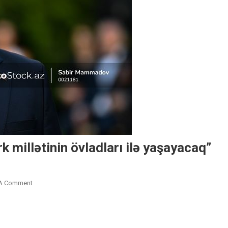
rk millətinin övladları ilə yaşayacaq”
On
 A Comment
Cahit
Bağçı:
“Onun