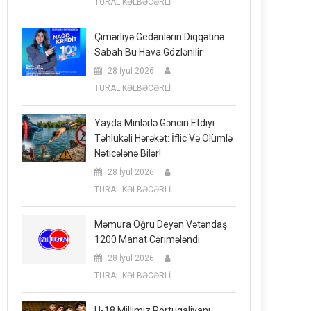
TURAL KƏLBƏCƏRLİ
Çimərliyə Gedənlərin Diqqətinə:
Sabah Bu Hava Gözlənilir
28 İyul 2026
TURAL KƏLBƏCƏRLİ
Yayda Minlərlə Gəncin Etdiyi
Təhlükəli Hərəkət: İflic Və Ölümlə
Nəticələnə Bilər!
28 İyul 2026
TURAL KƏLBƏCƏRLİ
Məmura Oğru Deyən Vətəndaş
1200 Manat Cərimələndi
28 İyul 2026
TURAL KƏLBƏCƏRLİ
U-18 Millimiz Portuqaliyanı