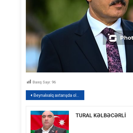
Baxış Sayı:
96
Yazı
Beynəlxalq axtarışda olan şəxs ölkəmizə ekstradisiya edilib
naviqasiyası
TURAL KƏLBƏCƏRLİ