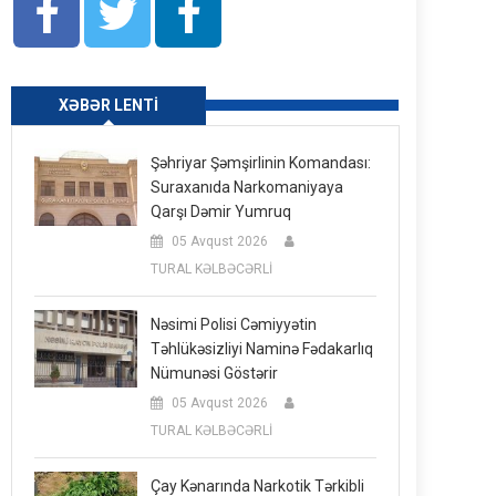
XƏBƏR LENTI
Şəhriyar Şəmşirlinin Komandası:
Suraxanıda Narkomaniyaya
Qarşı Dəmir Yumruq
05 Avqust 2026
TURAL KƏLBƏCƏRLİ
Nəsimi Polisi Cəmiyyətin
Təhlükəsizliyi Naminə Fədakarlıq
Nümunəsi Göstərir
05 Avqust 2026
TURAL KƏLBƏCƏRLİ
Çay Kənarında Narkotik Tərkibli