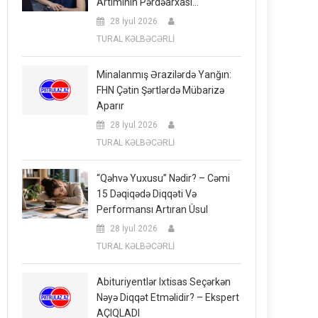
Artımının Pərdəarxası…
28 İyul 2026
TURAL KƏLBƏCƏRLİ
Minalanmış Ərazilərdə Yanğın:
FHN Çətin Şərtlərdə Mübarizə
Aparır
28 İyul 2026
TURAL KƏLBƏCƏRLİ
“Qəhvə Yuxusu” Nədir? – Cəmi
15 Dəqiqədə Diqqəti Və
Performansı Artıran Üsul
28 İyul 2026
TURAL KƏLBƏCƏRLİ
Abituriyentlər Ixtisas Seçərkən
Nəyə Diqqət Etməlidir? – Ekspert
AÇIQLADI