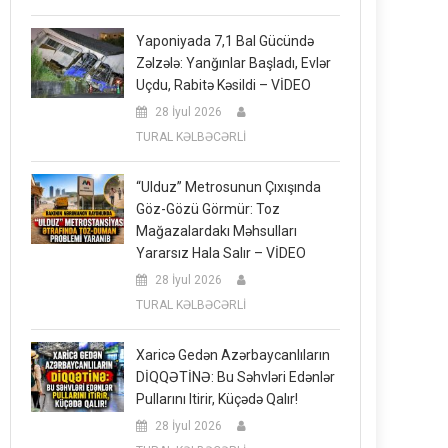
Yaponiyada 7,1 Bal Gücündə
Zəlzələ: Yanğınlar Başladı, Evlər
Uçdu, Rabitə Kəsildi – VİDEO
28 İyul 2026
TURAL KƏLBƏCƏRLİ
“Ulduz” Metrosunun Çıxışında
Göz-Gözü Görmür: Toz
Mağazalardakı Məhsulları
Yararsız Hala Salır – VİDEO
28 İyul 2026
TURAL KƏLBƏCƏRLİ
Xaricə Gedən Azərbaycanlıların
DİQQƏTİNƏ: Bu Səhvləri Edənlər
Pullarını Itirir, Küçədə Qalır!
28 İyul 2026