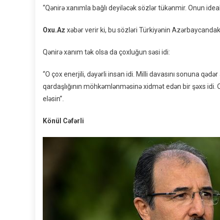
“Qənirə xanımla bağlı deyiləcək sözlər tükənmir. Onun idealla
Oxu.Az
xəbər verir ki, bu sözləri Türkiyənin Azərbaycandakı
Qənirə xanım tək olsa da çoxluğun səsi idi:
“O çox enerjili, dəyərli insan idi. Milli davasını sonuna 
qardaşlığının möhkəmlənməsinə xidmət edən bir şəxs idi. Q
eləsin”.
Könül Cəfərli