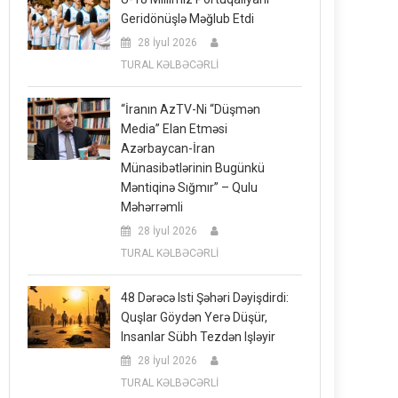
Geridönüşlə Məğlub Etdi
28 İyul 2026
TURAL KƏLBƏCƏRLİ
“İranın AzTV-Ni “düşmən
Media” Elan Etməsi
Azərbaycan-İran
Münasibətlərinin Bugünkü
Məntiqinə Sığmır” – Qulu
Məhərrəmli
28 İyul 2026
TURAL KƏLBƏCƏRLİ
48 Dərəcə Isti Şəhəri Dəyişdirdi:
Quşlar Göydən Yerə Düşür,
Insanlar Sübh Tezdən Işləyir
28 İyul 2026
TURAL KƏLBƏCƏRLİ