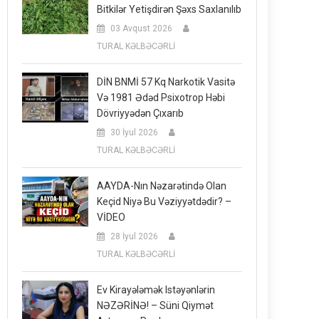
Bitkilər Yetişdirən Şəxs Saxlanılıb
03 Avqust 2026
TURAL KƏLBƏCƏRLİ
DİN BNMİ 57 Kq Narkotik Vasitə
Və 1981 Ədəd Psixotrop Həbi
Dövriyyədən Çıxarıb
30 İyul 2026
TURAL KƏLBƏCƏRLİ
AAYDA-Nın Nəzarətində Olan
Keçid Niyə Bu Vəziyyətdədir? –
VİDEO
28 İyul 2026
TURAL KƏLBƏCƏRLİ
Ev Kirayələmək Istəyənlərin
NƏZƏRİNƏ! – Süni Qiymət