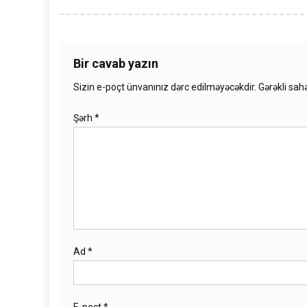
Bir cavab yazın
Sizin e-poçt ünvanınız dərc edilməyəcəkdir.
Gərəkli sah
Şərh
*
Ad
*
E-poçt
*