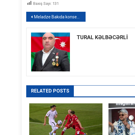
Baxış Sayı:
131
Yazı
Meladze Bakıda konsert verəcək
naviqasiyası
TURAL KƏLBƏCƏRLİ
RELATED POSTS