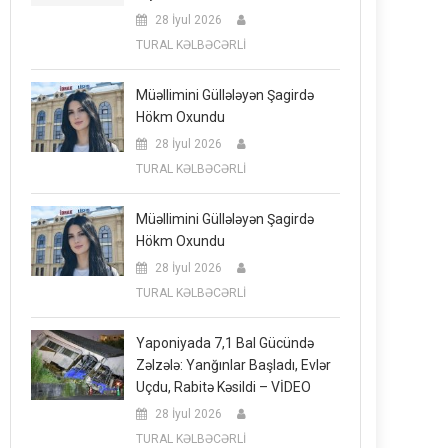
28 İyul 2026
TURAL KƏLBƏCƏRLİ
Müəllimini Güllələyən Şagirdə
Hökm Oxundu
28 İyul 2026
TURAL KƏLBƏCƏRLİ
Müəllimini Güllələyən Şagirdə
Hökm Oxundu
28 İyul 2026
TURAL KƏLBƏCƏRLİ
Yaponiyada 7,1 Bal Gücündə
Zəlzələ: Yanğınlar Başladı, Evlər
Uçdu, Rabitə Kəsildi – VİDEO
28 İyul 2026
TURAL KƏLBƏCƏRLİ