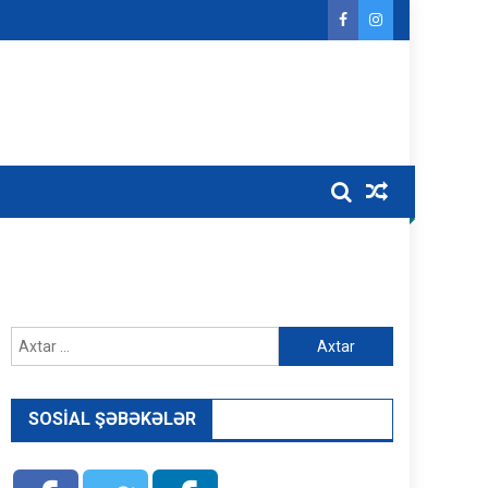
Axtarış:
SOSIAL ŞƏBƏKƏLƏR