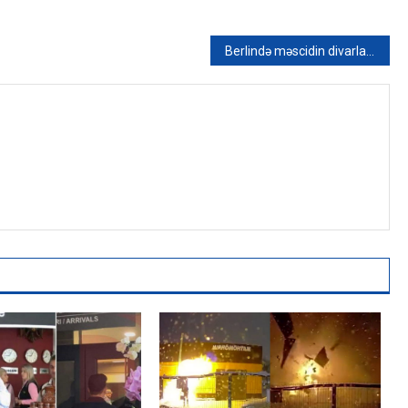
Berlində məscidin divarlarına LGBT bayrağı asıldı