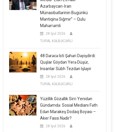
Azərbaycan-İran
Münasibətlərinin Bugünkü
Məntiqinə Sığmır” – Qulu
Məhərrəmli
28 İyul 2026
TURAL KƏLBƏCƏRLİ
48 Dərəcə Isti Şəhəri Dəyişdirdi:
Quşlar Göydən Yerə Düşür,
Insanlar Sübh Tezdən Işləyir
28 İyul 2026
TURAL KƏLBƏCƏRLİ
Yüzillik Gözəllik Sirri Yenidən
Gündəmdə: Sosial Medianı Fəth
Edən Mərakeş Dodaq Boyası –
Aker Fassi Nədir?
28 İyul 2026