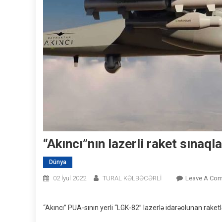
“Akıncı”nın lazerli raket sınaql
Dünya
02 İyul 2022
TURAL KƏLBƏCƏRLİ
Leave A Co
“Akıncı” PUA-sının yerli “LGK-82” lazerlə idarəolunan raketl