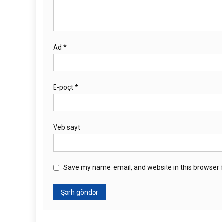
Ad
*
E-poçt
*
Veb sayt
Save my name, email, and website in this browser 