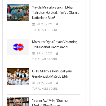
Yayda Minlərlə Gəncin Etdiyi
Təhlükəli Hərəkət: İflic Və Ölümlə
Nəticələnə Bilər!
28 İyul 2026
TURAL KƏLBƏCƏRLİ
Məmura Oğru Deyən Vətəndaş
1200 Manat Cərimələndi
28 İyul 2026
TURAL KƏLBƏCƏRLİ
U-18 Millimiz Portuqaliyanı
Geridönüşlə Məğlub Etdi
28 İyul 2026
TURAL KƏLBƏCƏRLİ
“İranın AzTV-Ni “düşmən
Media” Elan Etməsi