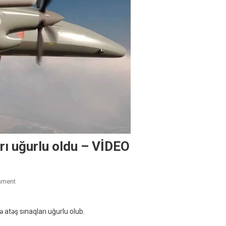
arı uğurlu oldu – VİDEO
On
mment
“Akıncı”nın
Lazerli
ə atəş sınaqları uğurlu olub.
Raket