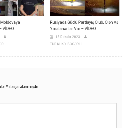
ov Moldovaya
Rusiyada Güclü Partlayış Olub, Ölən Və
 – VİDEO
Yaralananlar Var – VİDEO
18 Dekabr 2023
ƏRLİ
TURAL KƏLBƏCƏRLİ
ələr
*
ilə işarələnmişdir