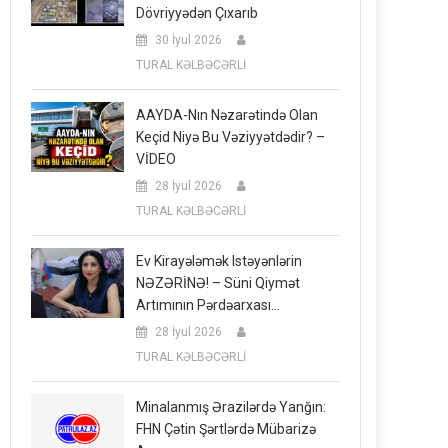
Dövriyyədən Çıxarıb
30 İyul 2026
TURAL KƏLBƏCƏRLİ
AAYDA-Nın Nəzarətində Olan
Keçid Niyə Bu Vəziyyətdədir? –
VİDEO
28 İyul 2026
TURAL KƏLBƏCƏRLİ
Ev Kirayələmək Istəyənlərin
NƏZƏRİNƏ! – Süni Qiymət
Artımının Pərdəarxası…
28 İyul 2026
TURAL KƏLBƏCƏRLİ
Minalanmış Ərazilərdə Yanğın:
FHN Çətin Şərtlərdə Mübarizə