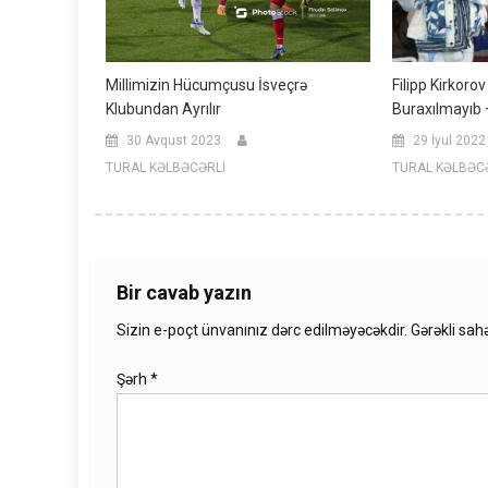
Millimizin Hücumçusu İsveçrə
Filipp Kirkor
Klubundan Ayrılır
Buraxılmayıb
30 Avqust 2023
29 İyul 2022
TURAL KƏLBƏCƏRLİ
TURAL KƏLBƏC
Bir cavab yazın
Sizin e-poçt ünvanınız dərc edilməyəcəkdir.
Gərəkli sah
Şərh
*