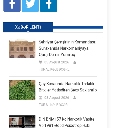
XƏBƏR LENTI
Şəhriyar Şəmşirlinin Komandası:
Suraxanıda Narkomaniyaya
Qarşı Dəmir Yumruq
05 Avqust 2026
TURAL KƏLBƏCƏRLİ
Çay Kənarında Narkotik Tərkibli
Bitkilər Yetişdirən Şəxs Saxlanılıb
03 Avqust 2026
TURAL KƏLBƏCƏRLİ
DİN BNMİ 57 Kq Narkotik Vasitə
Və 1981 Ədəd Psixotrop Həbi