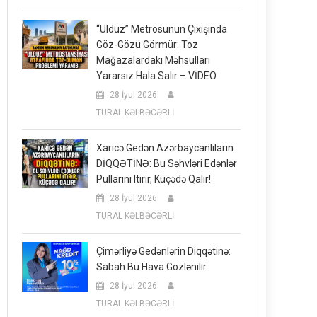
“Ulduz” Metrosunun Çıxışında
Göz-Gözü Görmür: Toz
Mağazalardakı Məhsulları
Yararsız Hala Salır – VİDEO
28 İyul 2026
TURAL KƏLBƏCƏRLİ
Xaricə Gedən Azərbaycanlıların
DİQQƏTİNƏ: Bu Səhvləri Edənlər
Pullarını Itirir, Küçədə Qalır!
28 İyul 2026
TURAL KƏLBƏCƏRLİ
Çimərliyə Gedənlərin Diqqətinə:
Sabah Bu Hava Gözlənilir
28 İyul 2026
TURAL KƏLBƏCƏRLİ