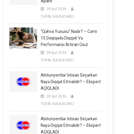
Aparır
28 İyul 2026
TURAL KƏLBƏCƏRLİ
“Qəhvə Yuxusu” Nədir? – Cəmi
15 Dəqiqədə Diqqəti Və
Performansı Artıran Üsul
28 İyul 2026
TURAL KƏLBƏCƏRLİ
Abituriyentlər Ixtisas Seçərkən
Nəyə Diqqət Etməlidir? – Ekspert
AÇIQLADI
28 İyul 2026
TURAL KƏLBƏCƏRLİ
Abituriyentlər Ixtisas Seçərkən
Nəyə Diqqət Etməlidir? – Ekspert
AÇIQLADI