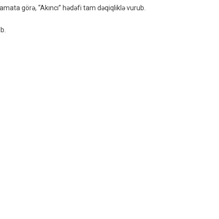
Sınaqları
amata görə, “Akıncı” hədəfi tam dəqiqliklə vurub.
Uğurlu
Oldu
ib.
–
VİDEO