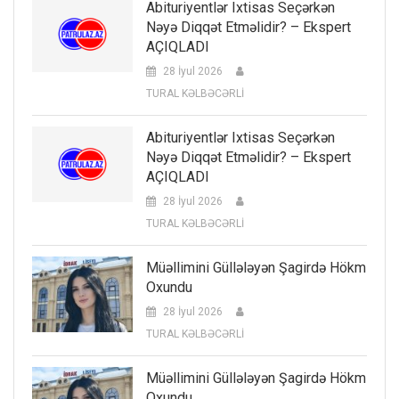
Abituriyentlər Ixtisas Seçərkən
Nəyə Diqqət Etməlidir? – Ekspert
AÇIQLADI
28 İyul 2026
TURAL KƏLBƏCƏRLİ
Abituriyentlər Ixtisas Seçərkən
Nəyə Diqqət Etməlidir? – Ekspert
AÇIQLADI
28 İyul 2026
TURAL KƏLBƏCƏRLİ
Müəllimini Güllələyən Şagirdə Hökm
Oxundu
28 İyul 2026
TURAL KƏLBƏCƏRLİ
Müəllimini Güllələyən Şagirdə Hökm
Oxundu