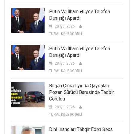
Putin Və İlham Əliyev Telefon
Danışığı Apardı
28 İyul 2026
TURAL KƏLBƏCƏRLİ
Putin Və İlham Əliyev Telefon
Danışığı Apardı
28 İyul 2026
TURAL KƏLBƏCƏRLİ
Bilgəh Çimərliyində Qaydaları
Pozan Sürücü Barəsində Tədbir
Görüldü
28 İyul 2026
TURAL KƏLBƏCƏRLİ
Dini Inancları Təhqir Edən Şəxs