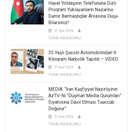
Həyat Yoldaşının Telefonuna Gizli
Proqram Yükləyənlərin Nəzərinə:
Dəmir Barmaqlıqlar Arxasına Düşə
Bilərsiniz!
27 İyul 2026
TURAL KƏLBƏCƏRLİ
35 Yaşlı Şəxsin Avtomobilindən 9
Kiloqram Narkotik Tapıldı – VİDEO
27 İyul 2026
TURAL KƏLBƏCƏRLİ
MEDİA: “İran Kəşfiyyat Nazirliyinin
AzTV-Ni “düşmən Media Qurumları”
Siyahısına Daxil Etməsi Təəccüb
Doğurur”
27 İyul 2026
TURAL KƏLBƏCƏRLİ