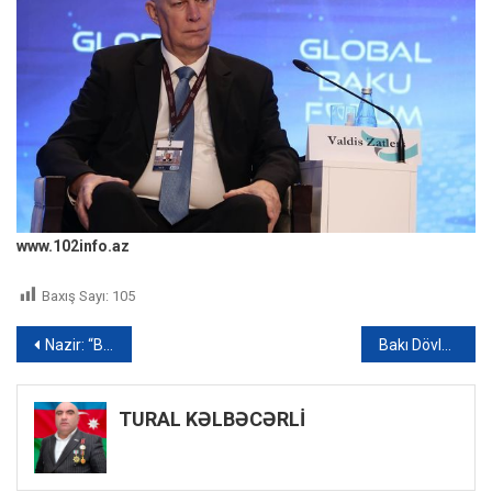
www.102info.az
Baxış Sayı:
105
Yazı
Nazir: “Beynəlxalq qurumlar Azərbaycanın pandemiya ilə mübarizə təcrübəsini maraqla qarşılayıblar”
Bakı Dövlət Universitetinin müəllimi hər tələbədən üç-beş min manat tələb edir – İDDİA + AUDİO
naviqasiyası
TURAL KƏLBƏCƏRLİ