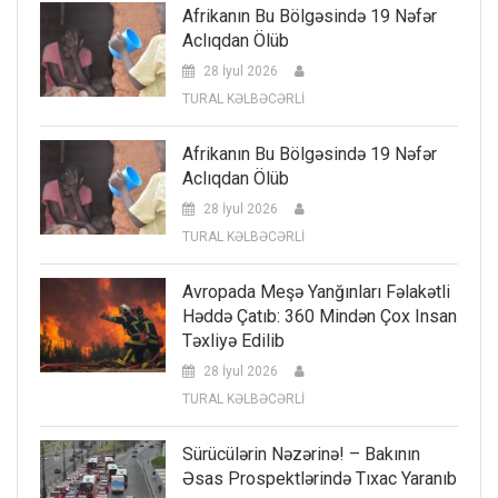
Afrikanın Bu Bölgəsində 19 Nəfər
Aclıqdan Ölüb
28 İyul 2026
TURAL KƏLBƏCƏRLİ
Afrikanın Bu Bölgəsində 19 Nəfər
Aclıqdan Ölüb
28 İyul 2026
TURAL KƏLBƏCƏRLİ
Avropada Meşə Yanğınları Fəlakətli
Həddə Çatıb: 360 Mindən Çox Insan
Təxliyə Edilib
28 İyul 2026
TURAL KƏLBƏCƏRLİ
Sürücülərin Nəzərinə! – Bakının
Əsas Prospektlərində Tıxac Yaranıb