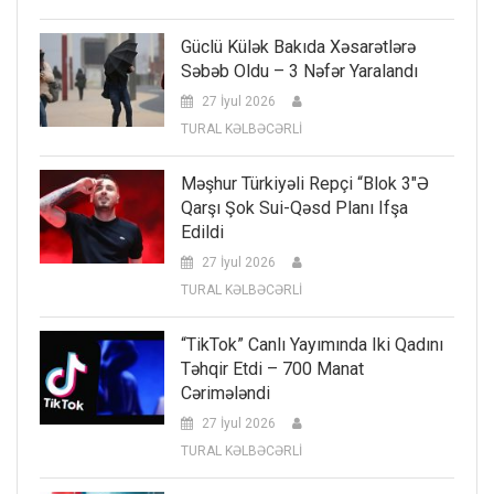
Güclü Külək Bakıda Xəsarətlərə
Səbəb Oldu – 3 Nəfər Yaralandı
27 İyul 2026
TURAL KƏLBƏCƏRLİ
Məşhur Türkiyəli Repçi “Blok 3″ə
Qarşı Şok Sui-Qəsd Planı Ifşa
Edildi
27 İyul 2026
TURAL KƏLBƏCƏRLİ
“TikTok” Canlı Yayımında Iki Qadını
Təhqir Etdi – 700 Manat
Cərimələndi
27 İyul 2026
TURAL KƏLBƏCƏRLİ