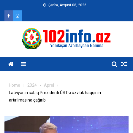
Skip
Şənbə, Avqust 08, 2026
to
content
Home
2024
Aprel
Latviyanın sabiq Prezidenti ÜST-ə üzvlük haqqının
artırılmasına çağırıb