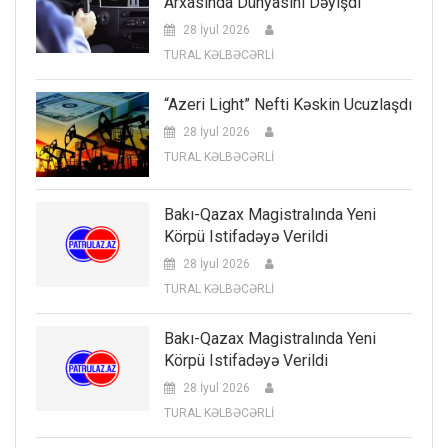
Arxasında Dünyasını Dəyişdi
28 İyul 2026
TURAL KƏLBƏCƏRLİ
“Azeri Light” Nefti Kəskin Ucuzlaşdı
28 İyul 2026
TURAL KƏLBƏCƏRLİ
Bakı-Qazax Magistralında Yeni
Körpü Istifadəyə Verildi
28 İyul 2026
TURAL KƏLBƏCƏRLİ
Bakı-Qazax Magistralında Yeni
Körpü Istifadəyə Verildi
28 İyul 2026
TURAL KƏLBƏCƏRLİ