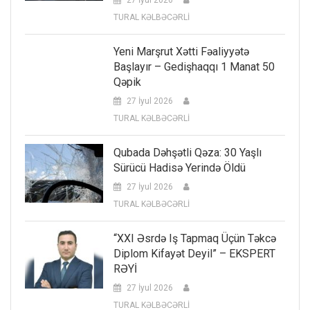
27 İyul 2026
TURAL KƏLBƏCƏRLİ
Yeni Marşrut Xətti Fəaliyyətə
Başlayır – Gedişhaqqı 1 Manat 50
Qəpik
27 İyul 2026
TURAL KƏLBƏCƏRLİ
Qubada Dəhşətli Qəza: 30 Yaşlı
Sürücü Hadisə Yerində Öldü
27 İyul 2026
TURAL KƏLBƏCƏRLİ
“XXI Əsrdə Iş Tapmaq Üçün Təkcə
Diplom Kifayət Deyil” – EKSPERT
RƏYİ
27 İyul 2026
TURAL KƏLBƏCƏRLİ