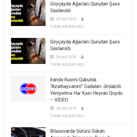
Göyçayda Ağacları Qurudan Şəxs
Saxlanıldı
28 İyul 2026
TURAL KƏLBƏCƏRLİ
Göyçayda Ağacları Qurudan Şəxs
Saxlanıldı
28 İyul 2026
TURAL KƏLBƏCƏRLİ
İranda Rəsmi Qəbulda
“Azərbaycanım” Sədaları: Ərdəbilli
Yeniyetmə Hər Kəsi Heyran Qoydu
– VİDEO
28 İyul 2026
TURAL KƏLBƏCƏRLİ
Biləsuvarda Sürücü Sükan