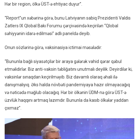
Hər bir region, ölkə ÜST-ə ehtiyac duyur”.
ÜST-
Ə
“Report”un xəbərinə görə, bunu Latviyanın sabiq Prezidenti Valdis
Üzvlü
Zatlers IX Qlobal Bakı Forumu çərçivəsində keçirilən “Qlobal
Haqqı
səhiyyənin idarə edilməsi” adlı paneldə deyib.
Artırı
Çağırı
Onun sözlərinə görə, vaksinasiya ictimai məsələdir:
“Bununla bağlı siyasətçilər bir araya gələrək vahid qərar qəbul
etməlidirlər. Biz anti-vaksin təbliğatını unutmalı deyilik. Deyirdilər ki,
vaksinlər sınaqdan keçirilməyib. Biz davamlı olaraq əhali ilə
danışmalıyıq. Əks halda növbəti pandemiyaya hazır olmayacağıq
və nəticədə məğlub olacağıq. Hər bir ölkənin ÜDM-nə görə ÜST-ə
üzvlük haqqını artmaq lazımdır. Bununla da kasıb ölkələr yaddan
çıxmaz”.