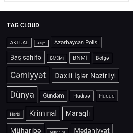
TAG CLOUD
Azərbaycan Polisi
AKTUAL
Asiya
Baş səhifə
BNMİ
Bölgə
BMCMİ
Cəmiyyət
Daxili İşlər Nazirliyi
Dünya
Gündəm
Hadisə
Hüquq
Kriminal
Maraqlı
Hərbi
Müharibə
Mədəniyyət
Müsahibə