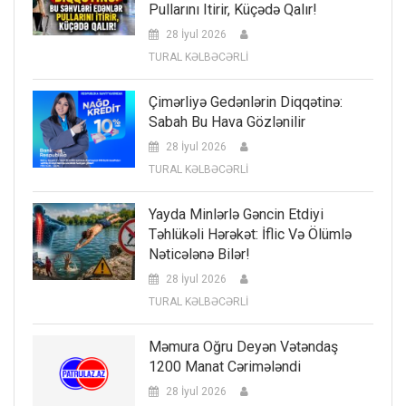
Pullarını Itirir, Küçədə Qalır!
28 İyul 2026
TURAL KƏLBƏCƏRLİ
Çimərliyə Gedənlərin Diqqətinə:
Sabah Bu Hava Gözlənilir
28 İyul 2026
TURAL KƏLBƏCƏRLİ
Yayda Minlərlə Gəncin Etdiyi
Təhlükəli Hərəkət: İflic Və Ölümlə
Nəticələnə Bilər!
28 İyul 2026
TURAL KƏLBƏCƏRLİ
Məmura Oğru Deyən Vətəndaş
1200 Manat Cərimələndi
28 İyul 2026