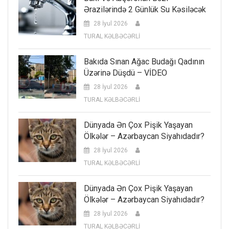
Ərazilərində 2 Günlük Su Kəsiləcək
28 İyul 2026
TURAL KƏLBƏCƏRLİ
Bakıda Sınan Ağac Budağı Qadının
Üzərinə Düşdü – VİDEO
28 İyul 2026
TURAL KƏLBƏCƏRLİ
Dünyada Ən Çox Pişik Yaşayan
Ölkələr – Azərbaycan Siyahıdadır?
28 İyul 2026
TURAL KƏLBƏCƏRLİ
Dünyada Ən Çox Pişik Yaşayan
Ölkələr – Azərbaycan Siyahıdadır?
28 İyul 2026
TURAL KƏLBƏCƏRLİ