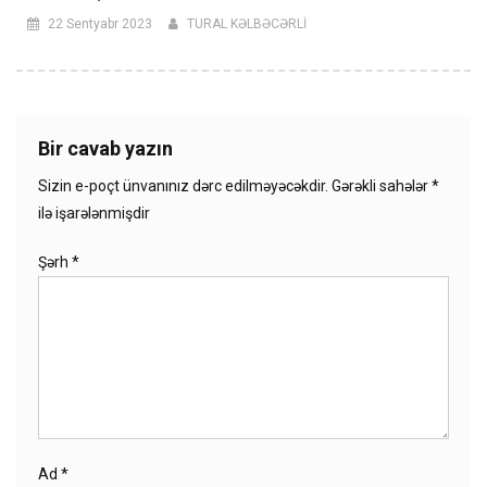
22 Sentyabr 2023
TURAL KƏLBƏCƏRLİ
Bir cavab yazın
Sizin e-poçt ünvanınız dərc edilməyəcəkdir.
Gərəkli sahələr
*
ilə işarələnmişdir
Şərh
*
Ad
*