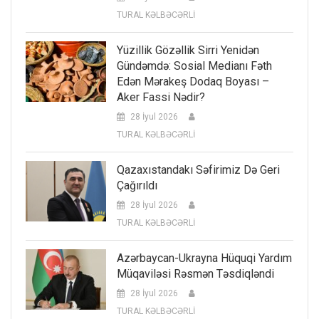
TURAL KƏLBƏCƏRLİ
Yüzillik Gözəllik Sirri Yenidən
Gündəmdə: Sosial Medianı Fəth
Edən Mərakeş Dodaq Boyası –
Aker Fassi Nədir?
28 İyul 2026
TURAL KƏLBƏCƏRLİ
Qazaxıstandakı Səfirimiz Də Geri
Çağırıldı
28 İyul 2026
TURAL KƏLBƏCƏRLİ
Azərbaycan-Ukrayna Hüquqi Yardım
Müqaviləsi Rəsmən Təsdiqləndi
28 İyul 2026
TURAL KƏLBƏCƏRLİ