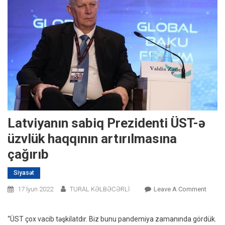
Latviyanın sabiq Prezidenti ÜST-ə
üzvlük haqqının artırılmasına
çağırıb
Siyasət
On
17 İyun 2022
TURAL KƏLBƏCƏRLİ
Leave A Comment
Latviy
Sabiq
“ÜST çox vacib təşkilatdır. Biz bunu pandemiya zamanında gördük.
Prezid