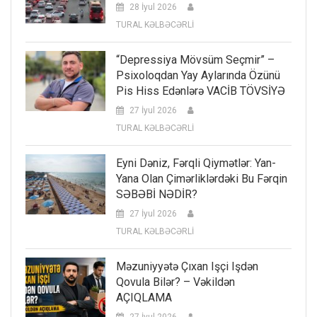
28 İyul 2026
TURAL KƏLBƏCƏRLİ
“Depressiya Mövsüm Seçmir” –
Psixoloqdan Yay Aylarında Özünü
Pis Hiss Edənlərə VACİB TÖVSİYƏ
27 İyul 2026
TURAL KƏLBƏCƏRLİ
Eyni Dəniz, Fərqli Qiymətlər: Yan-
Yana Olan Çimərliklərdəki Bu Fərqin
SƏBƏBİ NƏDİR?
27 İyul 2026
TURAL KƏLBƏCƏRLİ
Məzuniyyətə Çıxan Işçi Işdən
Qovula Bilər? – Vəkildən
AÇIQLAMA