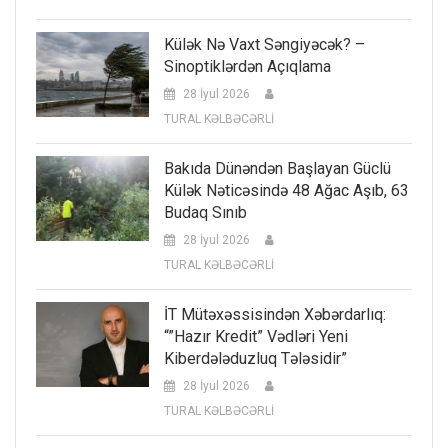
Külək Nə Vaxt Səngiyəcək? –
Sinoptiklərdən Açıqlama
28 İyul 2026
TURAL KƏLBƏCƏRLİ
Bakıda Dünəndən Başlayan Güclü
Külək Nəticəsində 48 Ağac Aşıb, 63
Budaq Sınıb
28 İyul 2026
TURAL KƏLBƏCƏRLİ
İT Mütəxəssisindən Xəbərdarlıq:
“”Hazır Kredit” Vədləri Yeni
Kiberdələduzluq Tələsidir”
28 İyul 2026
TURAL KƏLBƏCƏRLİ