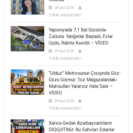
28 İyul 2026
TURAL KƏLBƏCƏRLİ
Yaponiyada 7,1 Bal Gücündə
Zəlzələ: Yanğınlar Başladı, Evlər
Uçdu, Rabitə Kəsildi – VİDEO
28 İyul 2026
TURAL KƏLBƏCƏRLİ
“Ulduz” Metrosunun Çıxışında Göz-
Gözü Görmür: Toz Mağazalardakı
Məhsulları Yararsız Hala Salır –
VİDEO
28 İyul 2026
TURAL KƏLBƏCƏRLİ
Xaricə Gedən Azərbaycanlıların
DİQQƏTİNƏ: Bu Səhvləri Edənlər