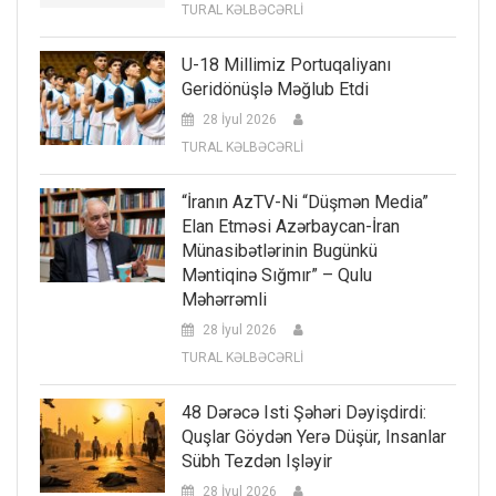
TURAL KƏLBƏCƏRLİ
U-18 Millimiz Portuqaliyanı
Geridönüşlə Məğlub Etdi
28 İyul 2026
TURAL KƏLBƏCƏRLİ
“İranın AzTV-Ni “düşmən Media”
Elan Etməsi Azərbaycan-İran
Münasibətlərinin Bugünkü
Məntiqinə Sığmır” – Qulu
Məhərrəmli
28 İyul 2026
TURAL KƏLBƏCƏRLİ
48 Dərəcə Isti Şəhəri Dəyişdirdi:
Quşlar Göydən Yerə Düşür, Insanlar
Sübh Tezdən Işləyir
28 İyul 2026