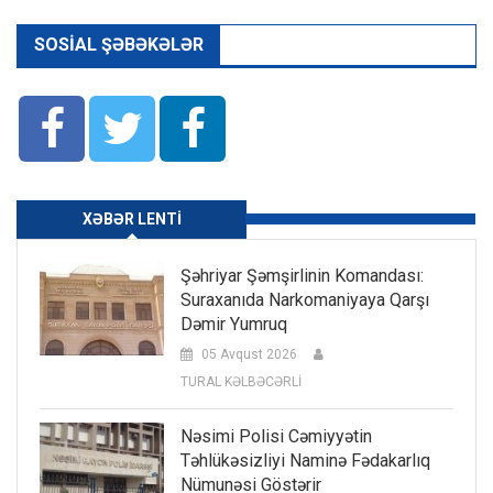
SOSIAL ŞƏBƏKƏLƏR
XƏBƏR LENTI
Şəhriyar Şəmşirlinin Komandası:
Suraxanıda Narkomaniyaya Qarşı
Dəmir Yumruq
05 Avqust 2026
TURAL KƏLBƏCƏRLİ
Nəsimi Polisi Cəmiyyətin
Təhlükəsizliyi Naminə Fədakarlıq
Nümunəsi Göstərir