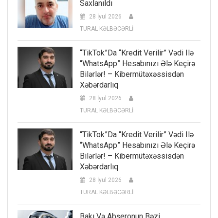
Saxlanıldı
28 İyul 2026
TURAL KƏLBƏCƏRLİ
“TikTok”da “kredit Verilir” Vədi Ilə
“WhatsApp” Hesabınızı Ələ Keçirə
Bilərlər! – Kibermütəxəssisdən
Xəbərdarlıq
28 İyul 2026
TURAL KƏLBƏCƏRLİ
“TikTok”da “kredit Verilir” Vədi Ilə
“WhatsApp” Hesabınızı Ələ Keçirə
Bilərlər! – Kibermütəxəssisdən
Xəbərdarlıq
28 İyul 2026
TURAL KƏLBƏCƏRLİ
Bakı Və Abşeronun Bəzi