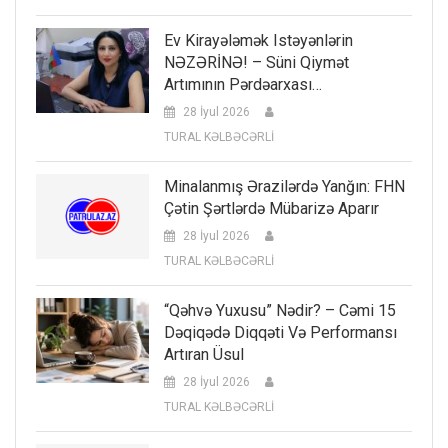
Ev Kirayələmək Istəyənlərin
NƏZƏRİNƏ! – Süni Qiymət
Artımının Pərdəarxası…
28 İyul 2026
TURAL KƏLBƏCƏRLİ
Minalanmış Ərazilərdə Yanğın: FHN
Çətin Şərtlərdə Mübarizə Aparır
28 İyul 2026
TURAL KƏLBƏCƏRLİ
“Qəhvə Yuxusu” Nədir? – Cəmi 15
Dəqiqədə Diqqəti Və Performansı
Artıran Üsul
28 İyul 2026
TURAL KƏLBƏCƏRLİ