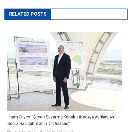
RELATED POSTS
İlham Əliyev: “Şirvan Suvarma Kanalı Istifadəyə Veriləndən
Sonra Hacıqabul Gölü Də Dolacaq”
16 Aprel 2024
TURAL KƏLBƏCƏRLİ