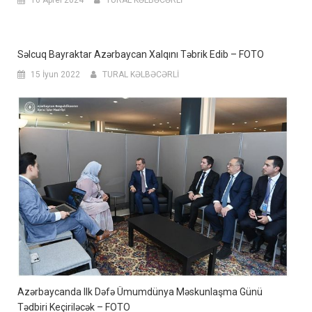
Səlcuq Bayraktar Azərbaycan Xalqını Təbrik Edib – FOTO
15 İyun 2022
TURAL KƏLBƏCƏRLİ
Azərbaycanda Ilk Dəfə Ümumdünya Məskunlaşma Günü
Tədbiri Keçiriləcək – FOTO