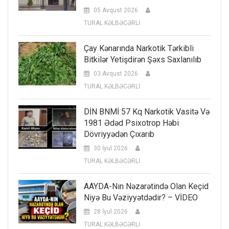
05 Avqust 2026
TURAL KƏLBƏCƏRLİ
Çay Kənarında Narkotik Tərkibli
Bitkilər Yetişdirən Şəxs Saxlanılıb
03 Avqust 2026
TURAL KƏLBƏCƏRLİ
DİN BNMİ 57 Kq Narkotik Vasitə Və
1981 Ədəd Psixotrop Həbi
Dövriyyədən Çıxarıb
30 İyul 2026
TURAL KƏLBƏCƏRLİ
AAYDA-Nın Nəzarətində Olan Keçid
Niyə Bu Vəziyyətdədir? – VİDEO
28 İyul 2026
TURAL KƏLBƏCƏRLİ