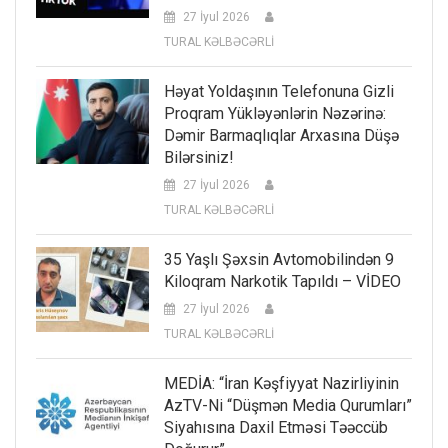
27 İyul 2026
TURAL KƏLBƏCƏRLİ
Həyat Yoldaşının Telefonuna Gizli
Proqram Yükləyənlərin Nəzərinə:
Dəmir Barmaqlıqlar Arxasına Düşə
Bilərsiniz!
27 İyul 2026
TURAL KƏLBƏCƏRLİ
35 Yaşlı Şəxsin Avtomobilindən 9
Kiloqram Narkotik Tapıldı – VİDEO
27 İyul 2026
TURAL KƏLBƏCƏRLİ
MEDİA: “İran Kəşfiyyat Nazirliyinin
AzTV-Ni “düşmən Media Qurumları”
Siyahısına Daxil Etməsi Təəccüb