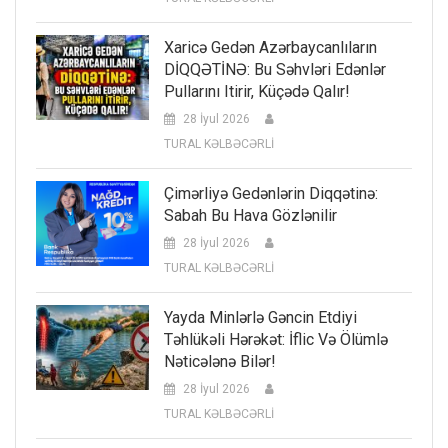
Xaricə Gedən Azərbaycanlıların
DİQQƏTİNƏ: Bu Səhvləri Edənlər
Pullarını Itirir, Küçədə Qalır!
28 İyul 2026
TURAL KƏLBƏCƏRLİ
Çimərliyə Gedənlərin Diqqətinə:
Sabah Bu Hava Gözlənilir
28 İyul 2026
TURAL KƏLBƏCƏRLİ
Yayda Minlərlə Gəncin Etdiyi
Təhlükəli Hərəkət: İflic Və Ölümlə
Nəticələnə Bilər!
28 İyul 2026
TURAL KƏLBƏCƏRLİ