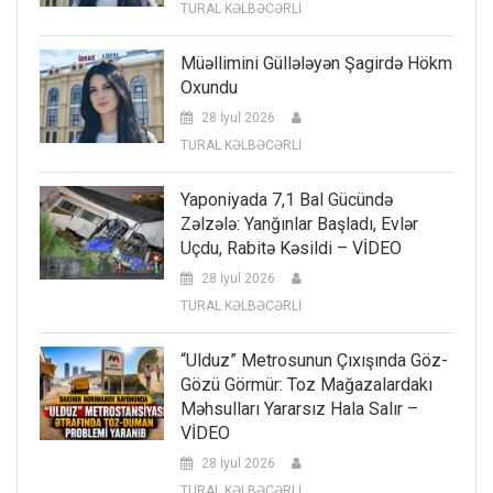
TURAL KƏLBƏCƏRLİ
Müəllimini Güllələyən Şagirdə Hökm
Oxundu
28 İyul 2026
TURAL KƏLBƏCƏRLİ
Yaponiyada 7,1 Bal Gücündə
Zəlzələ: Yanğınlar Başladı, Evlər
Uçdu, Rabitə Kəsildi – VİDEO
28 İyul 2026
TURAL KƏLBƏCƏRLİ
“Ulduz” Metrosunun Çıxışında Göz-
Gözü Görmür: Toz Mağazalardakı
Məhsulları Yararsız Hala Salır –
VİDEO
28 İyul 2026
TURAL KƏLBƏCƏRLİ