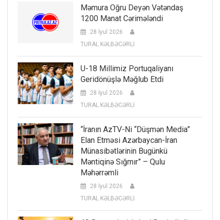
Məmura Oğru Deyən Vətəndaş
1200 Manat Cərimələndi
28 İyul 2026
TURAL KƏLBƏCƏRLİ
U-18 Millimiz Portuqaliyanı
Geridönüşlə Məğlub Etdi
28 İyul 2026
TURAL KƏLBƏCƏRLİ
“İranın AzTV-Ni “düşmən Media”
Elan Etməsi Azərbaycan-İran
Münasibətlərinin Bugünkü
Məntiqinə Sığmır” – Qulu
Məhərrəmli
28 İyul 2026
TURAL KƏLBƏCƏRLİ