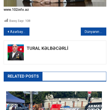
www.102info.az
Baxış Sayı:
108
Yazı
Azərbaycana gələn Venesuela rəsmilərində COVID-19 aşkarlandı
Dünyanın fərqli mətbəx nümunələri Bakıda nümayiş olundu – FOTOREPORTAJ
naviqasiyası
TURAL KƏLBƏCƏRLİ
RELATED POSTS