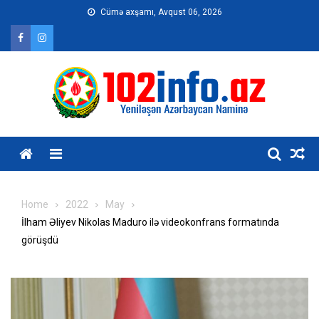
Skip
Cümə axşamı, Avqust 06, 2026
to
content
Home
2022
May
İlham Əliyev Nikolas Maduro ilə videokonfrans formatında
görüşdü