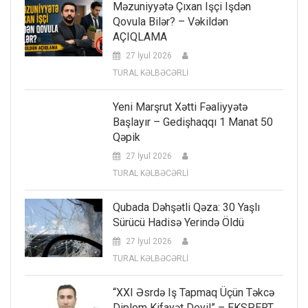
Məzuniyyətə Çıxan Işçi Işdən
Qovula Bilər? – Vəkildən
AÇIQLAMA
27 İyul 2026
TURAL KƏLBƏCƏRLİ
Yeni Marşrut Xətti Fəaliyyətə
Başlayır – Gedişhaqqı 1 Manat 50
Qəpik
27 İyul 2026
TURAL KƏLBƏCƏRLİ
Qubada Dəhşətli Qəza: 30 Yaşlı
Sürücü Hadisə Yerində Öldü
27 İyul 2026
TURAL KƏLBƏCƏRLİ
“XXI Əsrdə Iş Tapmaq Üçün Təkcə
Diplom Kifayət Deyil” – EKSPERT