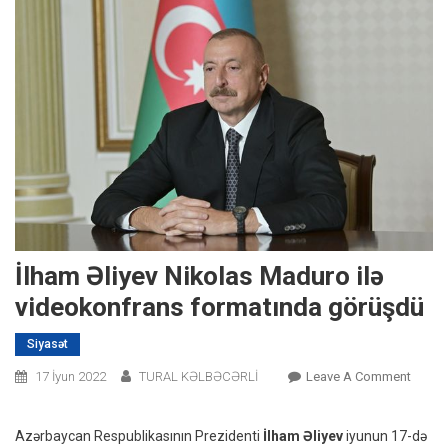
İlham Əliyev Nikolas Maduro ilə
videokonfrans formatında görüşdü
Siyasət
On
17 İyun 2022
TURAL KƏLBƏCƏRLİ
Leave A Comment
İlham
Əliyev
Azərbaycan Respublikasının Prezidenti
İlham Əliyev
iyunun 17-də
Nikola