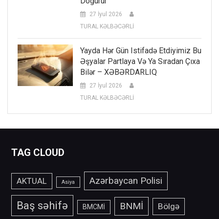
Doğurur”
27 İyul 2026
TURAL KƏLBƏCƏRLİ
Yayda Hər Gün Istifadə Etdiyimiz Bu
Əşyalar Partlaya Və Ya Sıradan Çıxa
Bilər – XƏBƏRDARLIQ
27 İyul 2026
TURAL KƏLBƏCƏRLİ
TAG CLOUD
Azərbaycan Polisi
AKTUAL
Asiya
Baş səhifə
BNMİ
Bölgə
BMCMİ