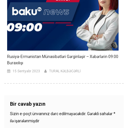
Rusiya-Ermənistan Münasibətləri Gərginləşir – Xəbərlərin 09:00
Buraxılışı
15 Sentyabr 2023
TURAL KƏLBƏCƏRLİ
Bir cavab yazın
Sizin e-poçt ünvanınız dərc edilməyəcəkdir.
Gərəkli sahələr
*
ilə işarələnmişdir