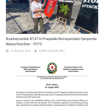
Azərbaycanlılar ATƏT-In Praqadakı Nümayəndəliyi Qarşısında
Aksiya Keçiriblər – FOTO
24 Avqust 2023
TURAL KƏLBƏCƏRLİ