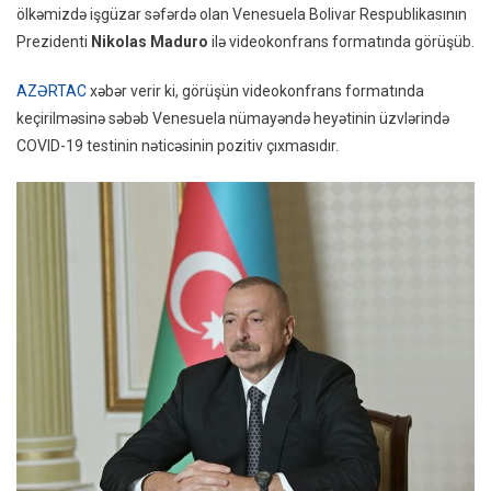
ölkəmizdə işgüzar səfərdə olan Venesuela Bolivar Respublikasının
Madur
Prezidenti
Nikolas Maduro
ilə videokonfrans formatında görüşüb.
Ilə
Video
AZƏRTAC
xəbər verir ki, görüşün videokonfrans formatında
Forma
keçirilməsinə səbəb Venesuela nümayəndə heyətinin üzvlərində
Görüş
COVID-19 testinin nəticəsinin pozitiv çıxmasıdır.