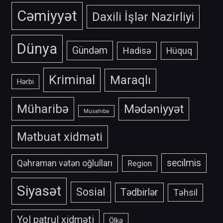
Cəmiyyət
Daxili İşlər Nazirliyi
Dünya
Gündəm
Hadisə
Hüquq
Kriminal
Maraqlı
Hərbi
Müharibə
Mədəniyyət
Müsahibə
Mətbuat xidməti
secilmis
Qəhraman vətən oğlulları
Region
Siyasət
Sosial
Tədbirlər
Təhsil
Yol patrul xidməti
Ölkə