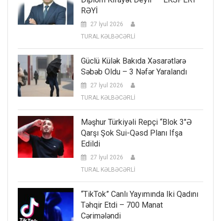
RƏYİ
27 İyul 2026
TURAL KƏLBƏCƏRLİ
Güclü Külək Bakıda Xəsarətlərə
Səbəb Oldu – 3 Nəfər Yaralandı
27 İyul 2026
TURAL KƏLBƏCƏRLİ
Məşhur Türkiyəli Repçi “Blok 3″ə
Qarşı Şok Sui-Qəsd Planı Ifşa
Edildi
27 İyul 2026
TURAL KƏLBƏCƏRLİ
“TikTok” Canlı Yayımında Iki Qadını
Təhqir Etdi – 700 Manat
Cərimələndi