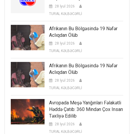
28 İyul 2026
TURAL KƏLBƏCƏRLİ
Afrikanın Bu Bölgəsində 19 Nəfər
Aclıqdan Ölüb
28 İyul 2026
TURAL KƏLBƏCƏRLİ
Afrikanın Bu Bölgəsində 19 Nəfər
Aclıqdan Ölüb
28 İyul 2026
TURAL KƏLBƏCƏRLİ
Avropada Meşə Yanğınları Fəlakətli
Həddə Çatıb: 360 Mindən Çox Insan
Təxliyə Edilib
28 İyul 2026
TURAL KƏLBƏCƏRLİ