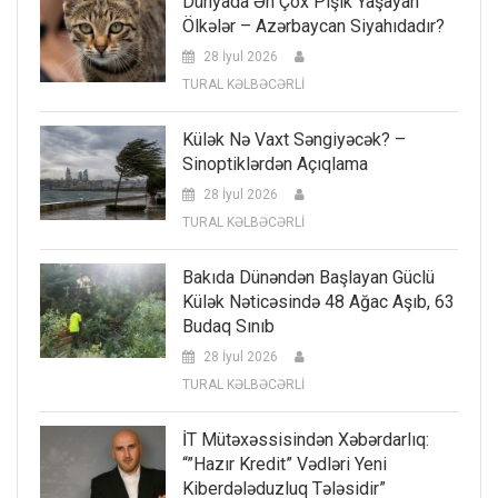
Dünyada Ən Çox Pişik Yaşayan
Ölkələr – Azərbaycan Siyahıdadır?
28 İyul 2026
TURAL KƏLBƏCƏRLİ
Külək Nə Vaxt Səngiyəcək? –
Sinoptiklərdən Açıqlama
28 İyul 2026
TURAL KƏLBƏCƏRLİ
Bakıda Dünəndən Başlayan Güclü
Külək Nəticəsində 48 Ağac Aşıb, 63
Budaq Sınıb
28 İyul 2026
TURAL KƏLBƏCƏRLİ
İT Mütəxəssisindən Xəbərdarlıq:
“”Hazır Kredit” Vədləri Yeni
Kiberdələduzluq Tələsidir”