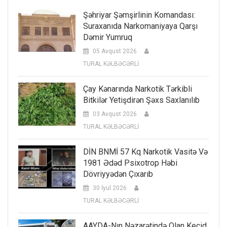
Şəhriyar Şəmşirlinin Komandası:
Suraxanıda Narkomaniyaya Qarşı
Dəmir Yumruq
05 Avqust 2026
TURAL KƏLBƏCƏRLİ
Çay Kənarında Narkotik Tərkibli
Bitkilər Yetişdirən Şəxs Saxlanılıb
03 Avqust 2026
TURAL KƏLBƏCƏRLİ
DİN BNMİ 57 Kq Narkotik Vasitə Və
1981 Ədəd Psixotrop Həbi
Dövriyyədən Çıxarıb
30 İyul 2026
TURAL KƏLBƏCƏRLİ
AAYDA-Nın Nəzarətində Olan Keçid