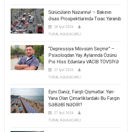
Sürücülərin Nəzərinə! – Bakının
Əsas Prospektlərində Tıxac Yaranıb
28 İyul 2026
TURAL KƏLBƏCƏRLİ
“Depressiya Mövsüm Seçmir” –
Psixoloqdan Yay Aylarında Özünü
Pis Hiss Edənlərə VACİB TÖVSİYƏ
27 İyul 2026
TURAL KƏLBƏCƏRLİ
Eyni Dəniz, Fərqli Qiymətlər: Yan-
Yana Olan Çimərliklərdəki Bu Fərqin
SƏBƏBİ NƏDİR?
27 İyul 2026
TURAL KƏLBƏCƏRLİ