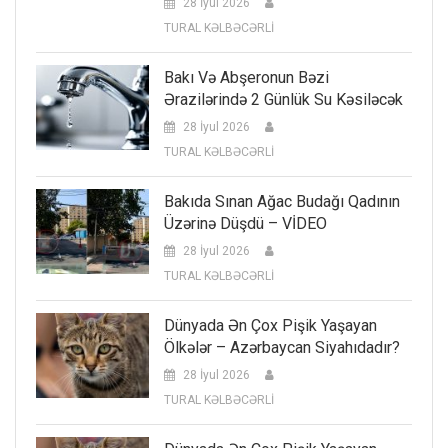
28 İyul 2026
TURAL KƏLBƏCƏRLİ
Bakı Və Abşeronun Bəzi
Ərazilərində 2 Günlük Su Kəsiləcək
28 İyul 2026
TURAL KƏLBƏCƏRLİ
Bakıda Sınan Ağac Budağı Qadının
Üzərinə Düşdü – VİDEO
28 İyul 2026
TURAL KƏLBƏCƏRLİ
Dünyada Ən Çox Pişik Yaşayan
Ölkələr – Azərbaycan Siyahıdadır?
28 İyul 2026
TURAL KƏLBƏCƏRLİ