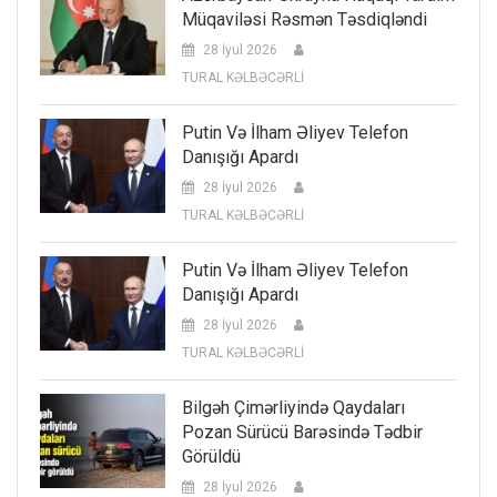
Müqaviləsi Rəsmən Təsdiqləndi
28 İyul 2026
TURAL KƏLBƏCƏRLİ
Putin Və İlham Əliyev Telefon
Danışığı Apardı
28 İyul 2026
TURAL KƏLBƏCƏRLİ
Putin Və İlham Əliyev Telefon
Danışığı Apardı
28 İyul 2026
TURAL KƏLBƏCƏRLİ
Bilgəh Çimərliyində Qaydaları
Pozan Sürücü Barəsində Tədbir
Görüldü
28 İyul 2026