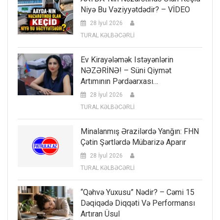
Niyə Bu Vəziyyətdədir? – VİDEO
28 İyul 2026
TURAL KƏLBƏCƏRLİ
Ev Kirayələmək Istəyənlərin
NƏZƏRİNƏ! – Süni Qiymət
Artımının Pərdəarxası…
28 İyul 2026
TURAL KƏLBƏCƏRLİ
Minalanmış Ərazilərdə Yanğın: FHN
Çətin Şərtlərdə Mübarizə Aparır
28 İyul 2026
TURAL KƏLBƏCƏRLİ
“Qəhvə Yuxusu” Nədir? – Cəmi 15
Dəqiqədə Diqqəti Və Performansı
Artıran Üsul