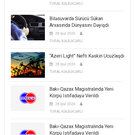
TURAL KƏLBƏCƏRLİ
Biləsuvarda Sürücü Sükan
Arxasında Dünyasını Dəyişdi
28 İyul 2026
TURAL KƏLBƏCƏRLİ
“Azeri Light” Nefti Kəskin Ucuzlaşdı
28 İyul 2026
TURAL KƏLBƏCƏRLİ
Bakı-Qazax Magistralında Yeni
Körpü Istifadəyə Verildi
28 İyul 2026
TURAL KƏLBƏCƏRLİ
Bakı-Qazax Magistralında Yeni
Körpü Istifadəyə Verildi