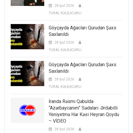
28 İyul 2026
TURAL KƏLBƏCƏRLİ
Göyçayda Ağacları Qurudan Şəxs
Saxlanıldı
28 İyul 2026
TURAL KƏLBƏCƏRLİ
Göyçayda Ağacları Qurudan Şəxs
Saxlanıldı
28 İyul 2026
TURAL KƏLBƏCƏRLİ
İranda Rəsmi Qəbulda
“Azərbaycanım” Sədaları: Ərdəbilli
Yeniyetmə Hər Kəsi Heyran Qoydu
– VİDEO
28 İyul 2026