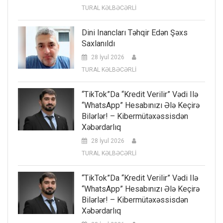
TURAL KƏLBƏCƏRLİ
Dini Inancları Təhqir Edən Şəxs
Saxlanıldı
28 İyul 2026
TURAL KƏLBƏCƏRLİ
“TikTok”da “kredit Verilir” Vədi Ilə
“WhatsApp” Hesabınızı Ələ Keçirə
Bilərlər! – Kibermütəxəssisdən
Xəbərdarlıq
28 İyul 2026
TURAL KƏLBƏCƏRLİ
“TikTok”da “kredit Verilir” Vədi Ilə
“WhatsApp” Hesabınızı Ələ Keçirə
Bilərlər! – Kibermütəxəssisdən
Xəbərdarlıq