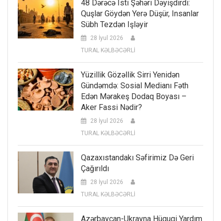
48 Dərəcə Isti Şəhəri Dəyişdirdi:
Quşlar Göydən Yerə Düşür, Insanlar
Sübh Tezdən Işləyir
28 İyul 2026
TURAL KƏLBƏCƏRLİ
Yüzillik Gözəllik Sirri Yenidən
Gündəmdə: Sosial Medianı Fəth
Edən Mərakeş Dodaq Boyası –
Aker Fassi Nədir?
28 İyul 2026
TURAL KƏLBƏCƏRLİ
Qazaxıstandakı Səfirimiz Də Geri
Çağırıldı
28 İyul 2026
TURAL KƏLBƏCƏRLİ
Azərbaycan-Ukrayna Hüquqi Yardım