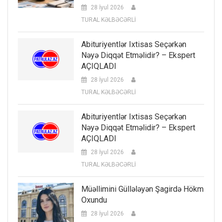
28 İyul 2026
TURAL KƏLBƏCƏRLİ
Abituriyentlər Ixtisas Seçərkən
Nəyə Diqqət Etməlidir? – Ekspert
AÇIQLADI
28 İyul 2026
TURAL KƏLBƏCƏRLİ
Abituriyentlər Ixtisas Seçərkən
Nəyə Diqqət Etməlidir? – Ekspert
AÇIQLADI
28 İyul 2026
TURAL KƏLBƏCƏRLİ
Müəllimini Güllələyən Şagirdə Hökm
Oxundu
28 İyul 2026