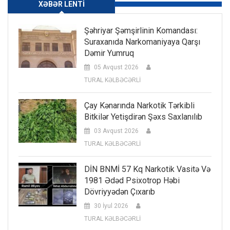
XƏBƏR LENTI
Şəhriyar Şəmşirlinin Komandası:
Suraxanıda Narkomaniyaya Qarşı
Dəmir Yumruq
05 Avqust 2026
TURAL KƏLBƏCƏRLİ
Çay Kənarında Narkotik Tərkibli
Bitkilər Yetişdirən Şəxs Saxlanılıb
03 Avqust 2026
TURAL KƏLBƏCƏRLİ
DİN BNMİ 57 Kq Narkotik Vasitə Və
1981 Ədəd Psixotrop Həbi
Dövriyyədən Çıxarıb
30 İyul 2026
TURAL KƏLBƏCƏRLİ