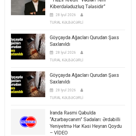
Kiberdələduzluq Tələsidir”
28 İyul 2026
TURAL KƏLBƏCƏRLİ
Göyçayda Ağacları Qurudan Şəxs
Saxlanıldı
28 İyul 2026
TURAL KƏLBƏCƏRLİ
Göyçayda Ağacları Qurudan Şəxs
Saxlanıldı
28 İyul 2026
TURAL KƏLBƏCƏRLİ
İranda Rəsmi Qəbulda
“Azərbaycanım” Sədaları: Ərdəbilli
Yeniyetmə Hər Kəsi Heyran Qoydu
– VİDEO