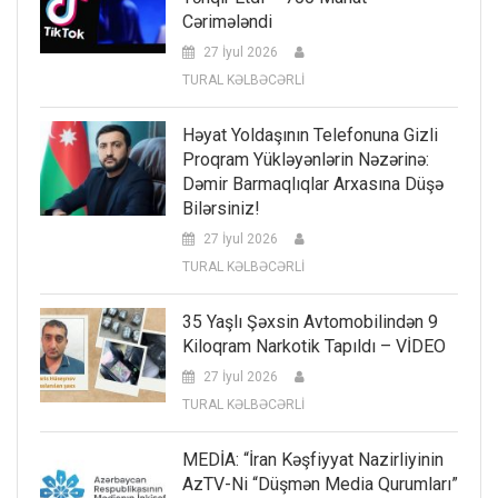
Cərimələndi
27 İyul 2026
TURAL KƏLBƏCƏRLİ
Həyat Yoldaşının Telefonuna Gizli
Proqram Yükləyənlərin Nəzərinə:
Dəmir Barmaqlıqlar Arxasına Düşə
Bilərsiniz!
27 İyul 2026
TURAL KƏLBƏCƏRLİ
35 Yaşlı Şəxsin Avtomobilindən 9
Kiloqram Narkotik Tapıldı – VİDEO
27 İyul 2026
TURAL KƏLBƏCƏRLİ
MEDİA: “İran Kəşfiyyat Nazirliyinin
AzTV-Ni “düşmən Media Qurumları”