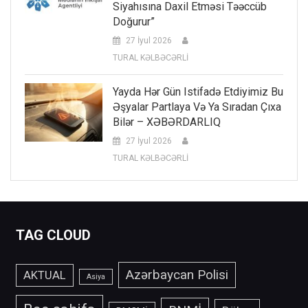
Siyahısına Daxil Etməsi Təəccüb
Doğurur”
27 İyul 2026
TURAL KƏLBƏCƏRLİ
Yayda Hər Gün Istifadə Etdiyimiz Bu
Əşyalar Partlaya Və Ya Sıradan Çıxa
Bilər – XƏBƏRDARLIQ
27 İyul 2026
TURAL KƏLBƏCƏRLİ
TAG CLOUD
Azərbaycan Polisi
AKTUAL
Asiya