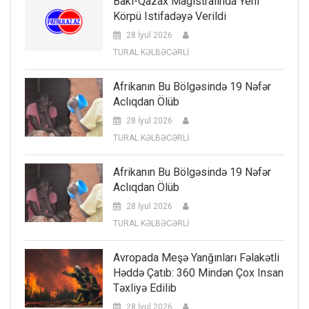
Bakı-Qazax Magistralında Yeni
Körpü Istifadəyə Verildi
28 İyul 2026
TURAL KƏLBƏCƏRLİ
Afrikanın Bu Bölgəsində 19 Nəfər
Aclıqdan Ölüb
28 İyul 2026
TURAL KƏLBƏCƏRLİ
Afrikanın Bu Bölgəsində 19 Nəfər
Aclıqdan Ölüb
28 İyul 2026
TURAL KƏLBƏCƏRLİ
Avropada Meşə Yanğınları Fəlakətli
Həddə Çatıb: 360 Mindən Çox Insan
Təxliyə Edilib
28 İyul 2026