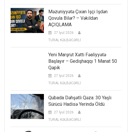
Məzuniyyətə Çıxan Işçi Işdən
Qovula Bilər? – Vəkildən
AÇIQLAMA
27 İyul 2026
TURAL KƏLBƏCƏRLİ
Yeni Marşrut Xətti Fəaliyyətə
Başlayır – Gedişhaqqı 1 Manat 50
Qəpik
27 İyul 2026
TURAL KƏLBƏCƏRLİ
Qubada Dəhşətli Qəza: 30 Yaşlı
Sürücü Hadisə Yerində Öldü
27 İyul 2026
TURAL KƏLBƏCƏRLİ