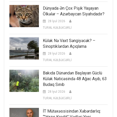
Dünyada Ən Çox Pişik Yaşayan
Ölkələr – Azərbaycan Siyahıdadır?
28 İyul 2026
TURAL KƏLBƏCƏRLİ
Külək Nə Vaxt Səngiyəcək? –
Sinoptiklərdən Açıqlama
28 İyul 2026
TURAL KƏLBƏCƏRLİ
Bakıda Dünəndən Başlayan Güclü
Külək Nəticəsində 48 Ağac Aşıb, 63
Budaq Sınıb
28 İyul 2026
TURAL KƏLBƏCƏRLİ
İT Mütəxəssisindən Xəbərdarlıq:
“”Hazır Kredit” Vədləri Yeni