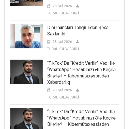
28 İyul 2026
TURAL KƏLBƏCƏRLİ
Dini Inancları Təhqir Edən Şəxs
Saxlanıldı
28 İyul 2026
TURAL KƏLBƏCƏRLİ
“TikTok”da “kredit Verilir” Vədi Ilə
“WhatsApp” Hesabınızı Ələ Keçirə
Bilərlər! – Kibermütəxəssisdən
Xəbərdarlıq
28 İyul 2026
TURAL KƏLBƏCƏRLİ
“TikTok”da “kredit Verilir” Vədi Ilə
“WhatsApp” Hesabınızı Ələ Keçirə
Bilərlər! – Kibermütəxəssisdən