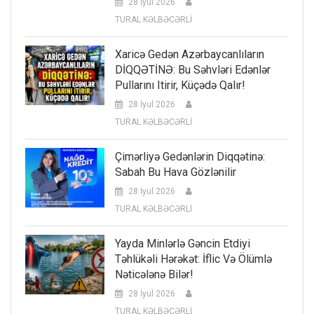
28 İyul 2026
TURAL KƏLBƏCƏRLİ
Xaricə Gedən Azərbaycanlıların
DİQQƏTİNƏ: Bu Səhvləri Edənlər
Pullarını Itirir, Küçədə Qalır!
28 İyul 2026
TURAL KƏLBƏCƏRLİ
Çimərliyə Gedənlərin Diqqətinə:
Sabah Bu Hava Gözlənilir
28 İyul 2026
TURAL KƏLBƏCƏRLİ
Yayda Minlərlə Gəncin Etdiyi
Təhlükəli Hərəkət: İflic Və Ölümlə
Nəticələnə Bilər!
28 İyul 2026
TURAL KƏLBƏCƏRLİ