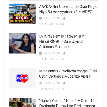
AAYDA-Nın Nəzarətində Olan Keçid
Niyə Bu Vəziyyətdədir? – VİDEO
28 İyul 2026
TURAL KƏLBƏCƏRLİ
Ev Kirayələmək Istəyənlərin
NƏZƏRİNƏ! – Süni Qiymət
Artımının Pərdəarxası…
28 İyul 2026
TURAL KƏLBƏCƏRLİ
Minalanmış Ərazilərdə Yanğın: FHN
Çətin Şərtlərdə Mübarizə Aparır
28 İyul 2026
TURAL KƏLBƏCƏRLİ
“Qəhvə Yuxusu” Nədir? – Cəmi 15
Dəqiqədə Diqqəti Və Performansı