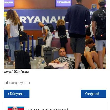
www.102info.az
Baxış Sayı:
111
Yazı
Dünyanın ən zəngin kriptomilyarderləri üç aya 61,4 milyard dollar itiriblər
Yanğınsöndürənlər gözəllik salonunun qapısının içinə girən ilanı çıxarıblar – VİDEO
naviqasiyası