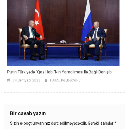
Putin Türkiyədə “qaz Habı”nın Yaradılması Ilə Bağlı Danışıb
04 Sentyabr 2023
TURAL KƏLBƏCƏRLİ
Bir cavab yazın
Sizin e-poçt ünvanınız dərc edilməyəcəkdir.
Gərəkli sahələr
*