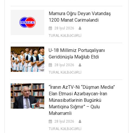
Məmura Oğru Deyən Vətəndaş
1200 Manat Cərimələndi
28 İyul 2026
TURAL KƏLBƏCƏRLİ
U-18 Millimiz Portuqaliyanı
Geridönüşlə Məğlub Etdi
28 İyul 2026
TURAL KƏLBƏCƏRLİ
“İranın AzTV-Ni “düşmən Media”
Elan Etməsi Azərbaycan-İran
Münasibətlərinin Bugünkü
Məntiqinə Sığmır” – Qulu
Məhərrəmli
28 İyul 2026
TURAL KƏLBƏCƏRLİ