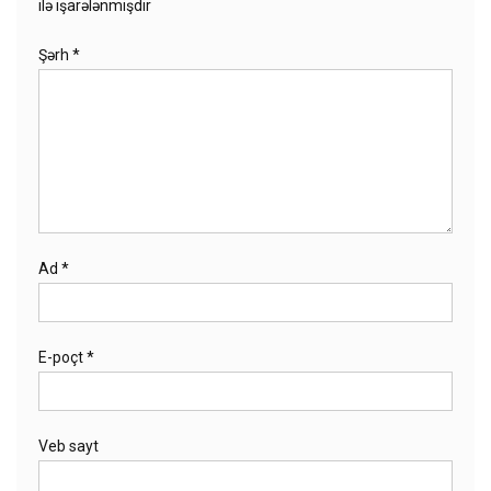
ilə işarələnmişdir
Şərh
*
Ad
*
E-poçt
*
Veb sayt