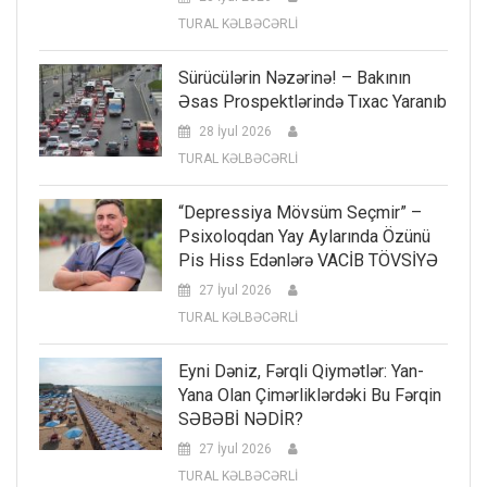
TURAL KƏLBƏCƏRLİ
Sürücülərin Nəzərinə! – Bakının
Əsas Prospektlərində Tıxac Yaranıb
28 İyul 2026
TURAL KƏLBƏCƏRLİ
“Depressiya Mövsüm Seçmir” –
Psixoloqdan Yay Aylarında Özünü
Pis Hiss Edənlərə VACİB TÖVSİYƏ
27 İyul 2026
TURAL KƏLBƏCƏRLİ
Eyni Dəniz, Fərqli Qiymətlər: Yan-
Yana Olan Çimərliklərdəki Bu Fərqin
SƏBƏBİ NƏDİR?
27 İyul 2026
TURAL KƏLBƏCƏRLİ