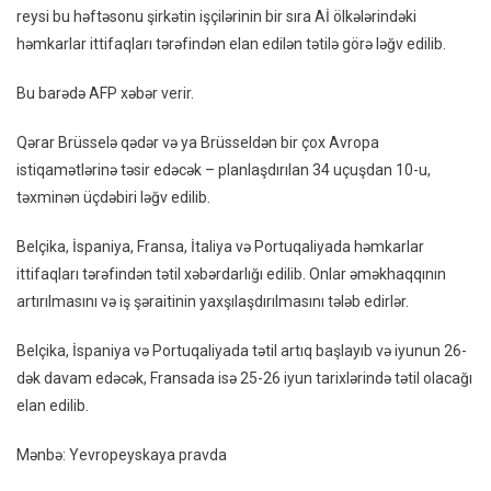
reysi bu həftəsonu şirkətin işçilərinin bir sıra Aİ ölkələrindəki
Reysi
həmkarlar ittifaqları tərəfindən elan edilən tətilə görə ləğv edilib.
Ləğv
Edilib:
Bu barədə AFP xəbər verir.
Şirkət
Işçiləri
Qərar Brüsselə qədər və ya Brüsseldən bir çox Avropa
Tətil
istiqamətlərinə təsir edəcək – planlaşdırılan 34 uçuşdan 10-u,
Edirlər
təxminən üçdəbiri ləğv edilib.
Belçika, İspaniya, Fransa, İtaliya və Portuqaliyada həmkarlar
ittifaqları tərəfindən tətil xəbərdarlığı edilib. Onlar əməkhaqqının
artırılmasını və iş şəraitinin yaxşılaşdırılmasını tələb edirlər.
Belçika, İspaniya və Portuqaliyada tətil artıq başlayıb və iyunun 26-
dək davam edəcək, Fransada isə 25-26 iyun tarixlərində tətil olacağı
elan edilib.
Mənbə: Yevropeyskaya pravda