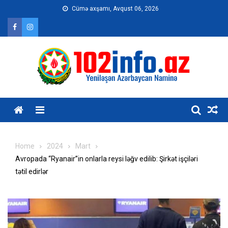
Skip
Cümə axşamı, Avqust 06, 2026
to
content
Home
2024
Mart
Avropada “Ryanair”in onlarla reysi ləğv edilib: Şirkət işçiləri
tətil edirlər