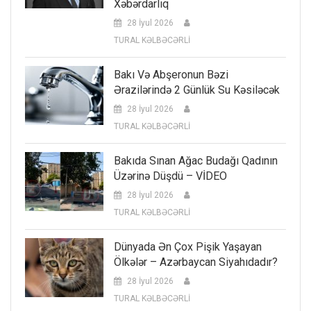
Xəbərdarlıq
28 İyul 2026
TURAL KƏLBƏCƏRLİ
Bakı Və Abşeronun Bəzi
Ərazilərində 2 Günlük Su Kəsiləcək
28 İyul 2026
TURAL KƏLBƏCƏRLİ
Bakıda Sınan Ağac Budağı Qadının
Üzərinə Düşdü – VİDEO
28 İyul 2026
TURAL KƏLBƏCƏRLİ
Dünyada Ən Çox Pişik Yaşayan
Ölkələr – Azərbaycan Siyahıdadır?
28 İyul 2026
TURAL KƏLBƏCƏRLİ