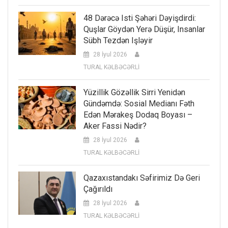
48 Dərəcə Isti Şəhəri Dəyişdirdi:
Quşlar Göydən Yerə Düşür, Insanlar
Sübh Tezdən Işləyir
28 İyul 2026
TURAL KƏLBƏCƏRLİ
Yüzillik Gözəllik Sirri Yenidən
Gündəmdə: Sosial Medianı Fəth
Edən Mərakeş Dodaq Boyası –
Aker Fassi Nədir?
28 İyul 2026
TURAL KƏLBƏCƏRLİ
Qazaxıstandakı Səfirimiz Də Geri
Çağırıldı
28 İyul 2026
TURAL KƏLBƏCƏRLİ