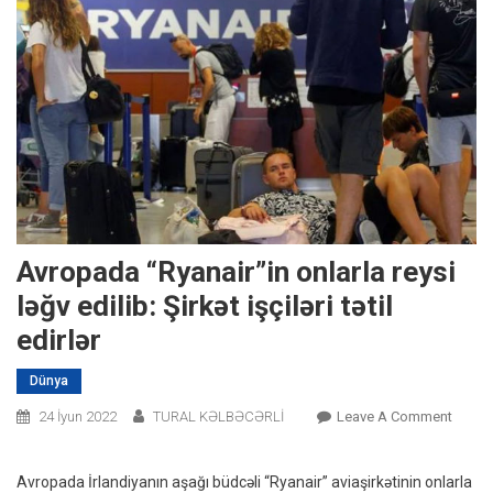
Avropada “Ryanair”in onlarla reysi
ləğv edilib: Şirkət işçiləri tətil
edirlər
Dünya
On
24 İyun 2022
TURAL KƏLBƏCƏRLİ
Leave A Comment
Avrop
“Ryana
Avropada İrlandiyanın aşağı büdcəli “Ryanair” aviaşirkətinin onlarla
Onlarl