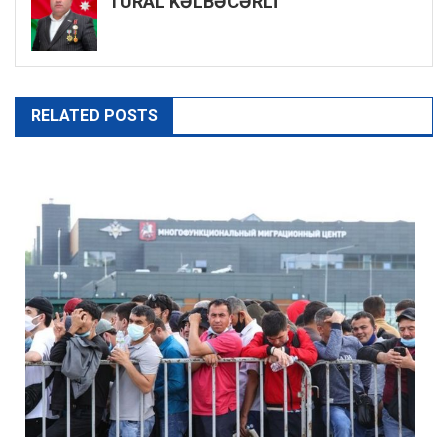
TURAL KƏLBƏCƏRLİ
RELATED POSTS