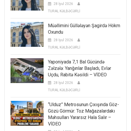
28 İyul 2026
TURAL KƏLBƏCƏRLİ
Müəllimini Güllələyən Şagirdə Hökm
Oxundu
28 İyul 2026
TURAL KƏLBƏCƏRLİ
Yaponiyada 7,1 Bal Gücündə
Zəlzələ: Yanğınlar Başladı, Evlər
Uçdu, Rabitə Kəsildi – VİDEO
28 İyul 2026
TURAL KƏLBƏCƏRLİ
“Ulduz” Metrosunun Çıxışında Göz-
Gözü Görmür: Toz Mağazalardakı
Məhsulları Yararsız Hala Salır –
VİDEO