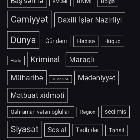
Baş səhifə
BNMİ
Bölgə
BMCMİ
Cəmiyyət
Daxili İşlər Nazirliyi
Dünya
Gündəm
Hadisə
Hüquq
Kriminal
Maraqlı
Hərbi
Müharibə
Mədəniyyət
Müsahibə
Mətbuat xidməti
secilmis
Qəhraman vətən oğlulları
Region
Siyasət
Sosial
Tədbirlər
Təhsil