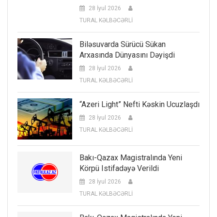
28 İyul 2026
TURAL KƏLBƏCƏRLİ
Biləsuvarda Sürücü Sükan
Arxasında Dünyasını Dəyişdi
28 İyul 2026
TURAL KƏLBƏCƏRLİ
“Azeri Light” Nefti Kəskin Ucuzlaşdı
28 İyul 2026
TURAL KƏLBƏCƏRLİ
Bakı-Qazax Magistralında Yeni
Körpü Istifadəyə Verildi
28 İyul 2026
TURAL KƏLBƏCƏRLİ