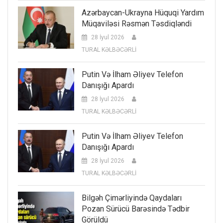
Azərbaycan-Ukrayna Hüquqi Yardım
Müqaviləsi Rəsmən Təsdiqləndi
28 İyul 2026
TURAL KƏLBƏCƏRLİ
Putin Və İlham Əliyev Telefon
Danışığı Apardı
28 İyul 2026
TURAL KƏLBƏCƏRLİ
Putin Və İlham Əliyev Telefon
Danışığı Apardı
28 İyul 2026
TURAL KƏLBƏCƏRLİ
Bilgəh Çimərliyində Qaydaları
Pozan Sürücü Barəsində Tədbir
Görüldü