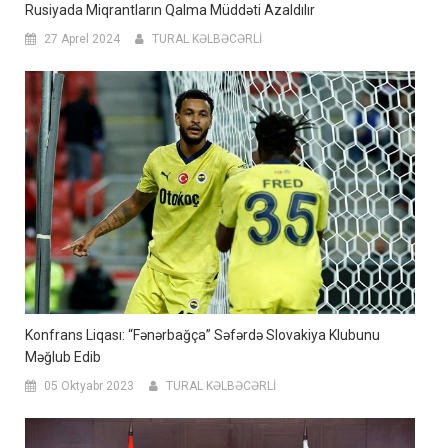
Rusiyada Miqrantların Qalma Müddəti Azaldılır
27 Aprel 2024
TURAL KƏLBƏCƏRLİ
Konfrans Liqası: “Fənərbağça” Səfərdə Slovakiya Klubunu
Məğlub Edib
05 Oktyabr 2023
TURAL KƏLBƏCƏRLİ