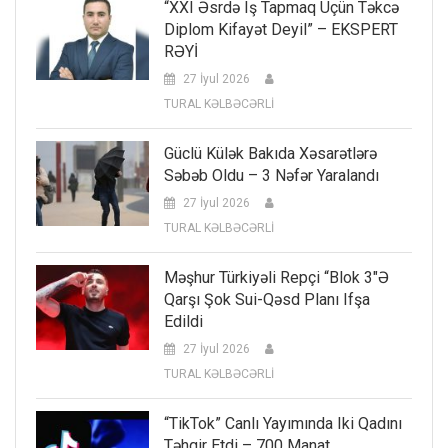
“XXI Əsrdə Iş Tapmaq Üçün Təkcə
Diplom Kifayət Deyil” – EKSPERT
RƏYİ
27 İyul 2026
TURAL KƏLBƏCƏRLİ
Güclü Külək Bakıda Xəsarətlərə
Səbəb Oldu – 3 Nəfər Yaralandı
27 İyul 2026
TURAL KƏLBƏCƏRLİ
Məşhur Türkiyəli Repçi “Blok 3″ə
Qarşı Şok Sui-Qəsd Planı Ifşa
Edildi
27 İyul 2026
TURAL KƏLBƏCƏRLİ
“TikTok” Canlı Yayımında Iki Qadını
Təhqir Etdi – 700 Manat