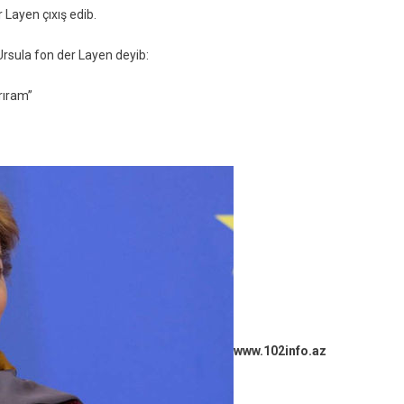
İttifaqının
 Layen çıxış edib.
Üzvü
Ola
Ursula fon der Layen deyib:
Bilər
rıram”
www.102info.az