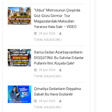
“Ulduz” Metrosunun Çıxışında
Göz-Gözü Görmür: Toz
Mağazalardakı Məhsulları
Yararsız Hala Salır – VİDEO
28 İyul 2026
TURAL KƏLBƏCƏRLİ
Xaricə Gedən Azərbaycanlıların
DİQQƏTİNƏ: Bu Səhvləri Edənlər
Pullarını Itirir, Küçədə Qalır!
28 İyul 2026
TURAL KƏLBƏCƏRLİ
Çimərliyə Gedənlərin Diqqətinə:
Sabah Bu Hava Gözlənilir
28 İyul 2026
TURAL KƏLBƏCƏRLİ