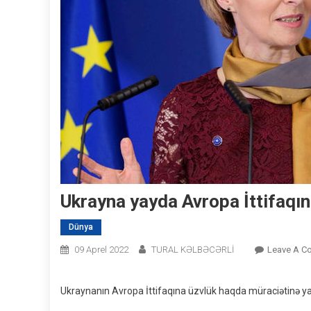
Ukrayna yayda Avropa İttifaqını
Dünya
09 Aprel 2022
TURAL KƏLBƏCƏRLİ
Leave A C
Ukraynanın Avropa İttifaqına üzvlük haqda müraciətinə ya