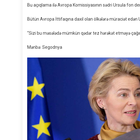
Bu açıqlama ilə Avropa Komissiyasının sədri Ursula fon der
Bütün Avropa İttifaqına daxil olan ölkələrə müraciət edən 
“Sizi bu məsələdə mümkün qədər tez hərəkət etməyə çağı
Mənbə: Segodnya