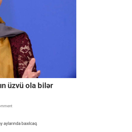
n üzvü ola bilər
On
omment
Ukrayna
Yayda
y aylarında baxılcaq.
Avropa