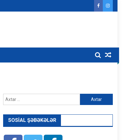
Axtarış:
SOSIAL ŞƏBƏKƏLƏR