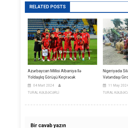
RELATED POSTS
Azərbaycan Millisi Albaniya Ilə
Nigeriyada Sil
Yoldaşlıq Görüşü Keçirəcək
Vətəndaşı Gir
04 Mart 2024
11 May 202
TURAL KƏLBƏCƏRLİ
TURAL KƏLBƏC
Bir cavab yazın