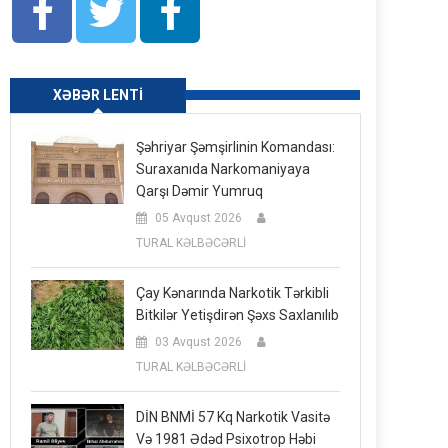
XƏBƏR LENTI
Şəhriyar Şəmşirlinin Komandası:
Suraxanıda Narkomaniyaya
Qarşı Dəmir Yumruq
05 Avqust 2026
TURAL KƏLBƏCƏRLİ
Çay Kənarında Narkotik Tərkibli
Bitkilər Yetişdirən Şəxs Saxlanılıb
03 Avqust 2026
TURAL KƏLBƏCƏRLİ
DİN BNMİ 57 Kq Narkotik Vasitə
Və 1981 Ədəd Psixotrop Həbi