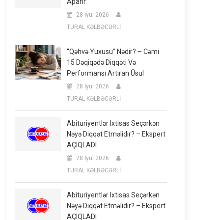
Aparır
28 İyul 2026
TURAL KƏLBƏCƏRLİ
“Qəhvə Yuxusu” Nədir? – Cəmi
15 Dəqiqədə Diqqəti Və
Performansı Artıran Üsul
28 İyul 2026
TURAL KƏLBƏCƏRLİ
Abituriyentlər Ixtisas Seçərkən
Nəyə Diqqət Etməlidir? – Ekspert
AÇIQLADI
28 İyul 2026
TURAL KƏLBƏCƏRLİ
Abituriyentlər Ixtisas Seçərkən
Nəyə Diqqət Etməlidir? – Ekspert
AÇIQLADI