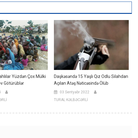
ahlılar Yüzdən Çox Mülki
Daşkəsəndə 15 Yaşlı Qız Odlu Silahdan
ov Götürüblər
Açılan Atəş Nəticəsində Ölüb
4
03 Sentyabr 2022
ƏRLİ
TURAL KƏLBƏCƏRLİ