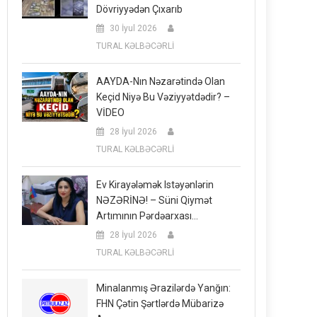
Dövriyyədən Çıxarıb
30 İyul 2026
TURAL KƏLBƏCƏRLİ
AAYDA-Nın Nəzarətində Olan
Keçid Niyə Bu Vəziyyətdədir? –
VİDEO
28 İyul 2026
TURAL KƏLBƏCƏRLİ
Ev Kirayələmək Istəyənlərin
NƏZƏRİNƏ! – Süni Qiymət
Artımının Pərdəarxası…
28 İyul 2026
TURAL KƏLBƏCƏRLİ
Minalanmış Ərazilərdə Yanğın:
FHN Çətin Şərtlərdə Mübarizə