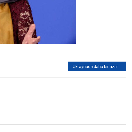
Ukraynada daha bir azərbaycanlı HƏLAK OLDU – FOTO