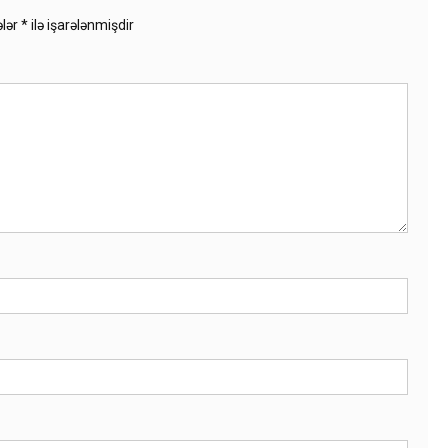
ələr
*
ilə işarələnmişdir