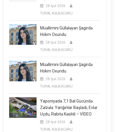
28 İyul 2026
TURAL KƏLBƏCƏRLİ
Müəllimini Güllələyən Şagirdə
Hökm Oxundu
28 İyul 2026
TURAL KƏLBƏCƏRLİ
Müəllimini Güllələyən Şagirdə
Hökm Oxundu
28 İyul 2026
TURAL KƏLBƏCƏRLİ
Yaponiyada 7,1 Bal Gücündə
Zəlzələ: Yanğınlar Başladı, Evlər
Uçdu, Rabitə Kəsildi – VİDEO
28 İyul 2026
TURAL KƏLBƏCƏRLİ