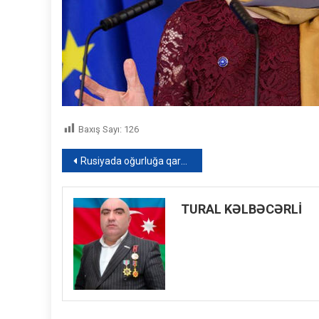
Baxış Sayı:
126
Yazı
Rusiyada oğurluğa qarşı qeyri-adi tədbirlər – FOTO
naviqasiyası
TURAL KƏLBƏCƏRLİ