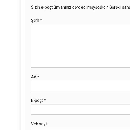
Sizin e-poçt ünvanınız dərc edilməyəcəkdir.
Gərəkli sah
Şərh
*
Ad
*
E-poçt
*
Veb sayt