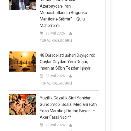
Azərbaycan-İran
Münasibətlərinin Bugünkü
Məntiqinə Sığmır” – Qulu
Məhərrəmli
28 İyul 2026
TURAL KƏLBƏCƏRLİ
48 Dərəcə Isti Şəhəri Dəyişdirdi:
Quşlar Göydən Yerə Düşür,
Insanlar Sübh Tezdən Işləyir
28 İyul 2026
TURAL KƏLBƏCƏRLİ
Yüzillik Gözəllik Sirri Yenidən
Gündəmdə: Sosial Medianı Fəth
Edən Mərakeş Dodaq Boyası –
Aker Fassi Nədir?
28 İyul 2026