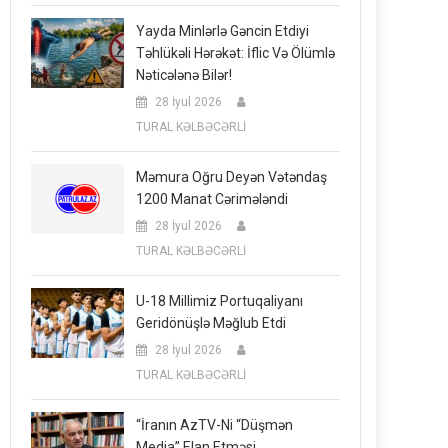
Yayda Minlərlə Gəncin Etdiyi
Təhlükəli Hərəkət: İflic Və Ölümlə
Nəticələnə Bilər!
28 İyul 2026
TURAL KƏLBƏCƏRLİ
Məmura Oğru Deyən Vətəndaş
1200 Manat Cərimələndi
28 İyul 2026
TURAL KƏLBƏCƏRLİ
U-18 Millimiz Portuqaliyanı
Geridönüşlə Məğlub Etdi
28 İyul 2026
TURAL KƏLBƏCƏRLİ
“İranın AzTV-Ni “düşmən
Media” Elan Etməsi