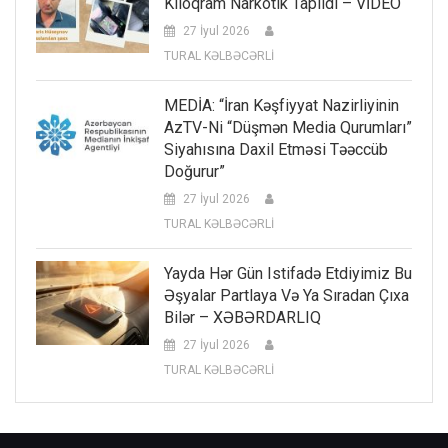
Kiloqram Narkotik Tapıldı – VİDEO
27 İyul 2026
TURAL KƏLBƏCƏRLİ
MEDİA: “İran Kəşfiyyat Nazirliyinin
AzTV-Ni “düşmən Media Qurumları”
Siyahısına Daxil Etməsi Təəccüb
Doğurur”
27 İyul 2026
TURAL KƏLBƏCƏRLİ
Yayda Hər Gün Istifadə Etdiyimiz Bu
Əşyalar Partlaya Və Ya Sıradan Çıxa
Bilər – XƏBƏRDARLIQ
27 İyul 2026
TURAL KƏLBƏCƏRLİ