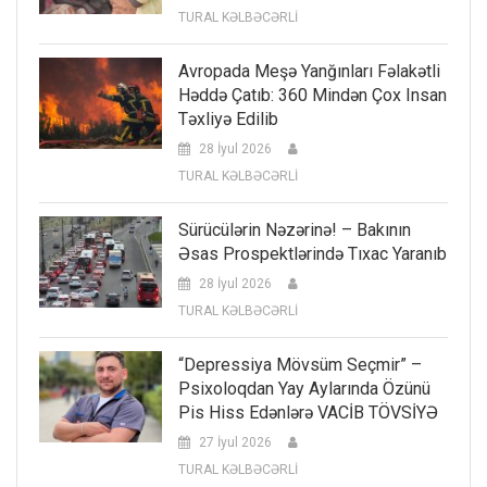
TURAL KƏLBƏCƏRLİ
Avropada Meşə Yanğınları Fəlakətli
Həddə Çatıb: 360 Mindən Çox Insan
Təxliyə Edilib
28 İyul 2026
TURAL KƏLBƏCƏRLİ
Sürücülərin Nəzərinə! – Bakının
Əsas Prospektlərində Tıxac Yaranıb
28 İyul 2026
TURAL KƏLBƏCƏRLİ
“Depressiya Mövsüm Seçmir” –
Psixoloqdan Yay Aylarında Özünü
Pis Hiss Edənlərə VACİB TÖVSİYƏ
27 İyul 2026
TURAL KƏLBƏCƏRLİ