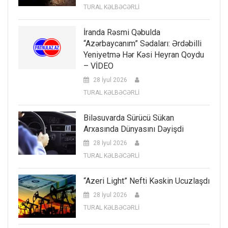
TURAL KƏLBƏCƏRLİ
İranda Rəsmi Qəbulda
“Azərbaycanım” Sədaları: Ərdəbilli
Yeniyetmə Hər Kəsi Heyran Qoydu
– VİDEO
28 İyul 2026
TURAL KƏLBƏCƏRLİ
Biləsuvarda Sürücü Sükan
Arxasında Dünyasını Dəyişdi
28 İyul 2026
TURAL KƏLBƏCƏRLİ
“Azeri Light” Nefti Kəskin Ucuzlaşdı
28 İyul 2026
TURAL KƏLBƏCƏRLİ