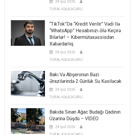
28 İyul 2026
TURAL KƏLBƏCƏRLİ
“TikTok”da “kredit Verilir” Vədi Ilə
“WhatsApp” Hesabınızı Ələ Keçirə
Bilərlər! – Kibermütəxəssisdən
Xəbərdarlıq
28 İyul 2026
TURAL KƏLBƏCƏRLİ
Bakı Və Abşeronun Bəzi
Ərazilərində 2 Günlük Su Kəsiləcək
28 İyul 2026
TURAL KƏLBƏCƏRLİ
Bakıda Sınan Ağac Budağı Qadının
Üzərinə Düşdü – VİDEO
28 İyul 2026
TURAL KƏLBƏCƏRLİ