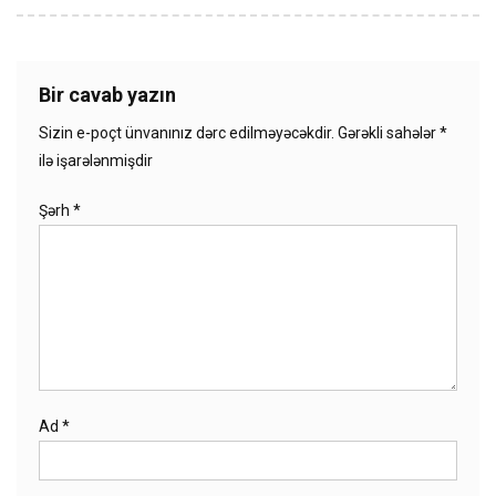
Bir cavab yazın
Sizin e-poçt ünvanınız dərc edilməyəcəkdir.
Gərəkli sahələr
*
ilə işarələnmişdir
Şərh
*
Ad
*