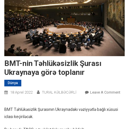
BMT-nin Təhlükəsizlik Şurası
Ukraynaya görə toplanır
Dünya
On
18 Aprel 2022
TURAL KƏLBƏCƏRLİ
Leave A Comment
BMT-
Nin
BMT Təhlükəsizlik Şurasının Ukraynadakı vəziyyətlə bağlı xüsusi
Təhlü
iclası keçiriləcək.
Şuras
Ukra