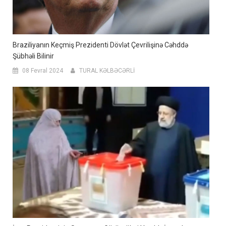
Braziliyanın Keçmiş Prezidenti Dövlət Çevrilişinə Cəhddə
Şübhəli Bilinir
08 Fevral 2024
TURAL KƏLBƏCƏRLİ