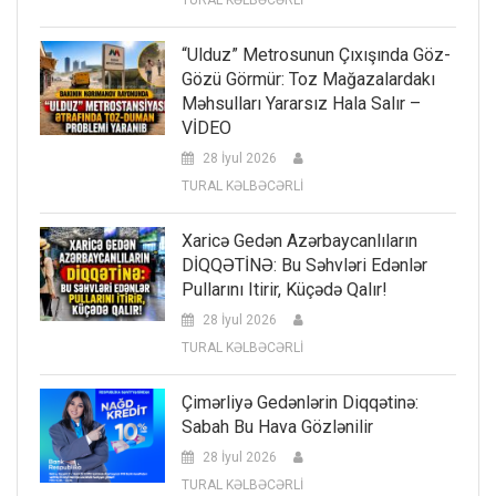
TURAL KƏLBƏCƏRLİ
“Ulduz” Metrosunun Çıxışında Göz-
Gözü Görmür: Toz Mağazalardakı
Məhsulları Yararsız Hala Salır –
VİDEO
28 İyul 2026
TURAL KƏLBƏCƏRLİ
Xaricə Gedən Azərbaycanlıların
DİQQƏTİNƏ: Bu Səhvləri Edənlər
Pullarını Itirir, Küçədə Qalır!
28 İyul 2026
TURAL KƏLBƏCƏRLİ
Çimərliyə Gedənlərin Diqqətinə:
Sabah Bu Hava Gözlənilir
28 İyul 2026
TURAL KƏLBƏCƏRLİ