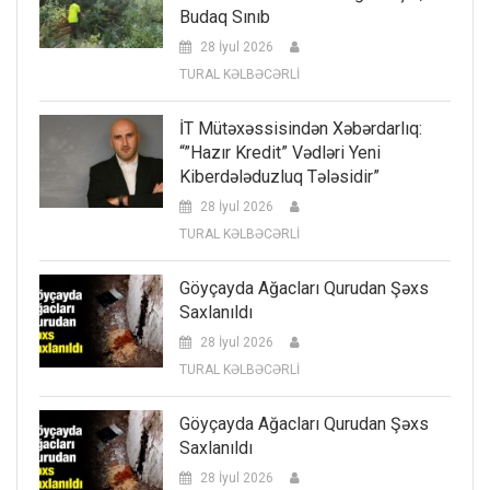
Budaq Sınıb
28 İyul 2026
TURAL KƏLBƏCƏRLİ
İT Mütəxəssisindən Xəbərdarlıq:
“”Hazır Kredit” Vədləri Yeni
Kiberdələduzluq Tələsidir”
28 İyul 2026
TURAL KƏLBƏCƏRLİ
Göyçayda Ağacları Qurudan Şəxs
Saxlanıldı
28 İyul 2026
TURAL KƏLBƏCƏRLİ
Göyçayda Ağacları Qurudan Şəxs
Saxlanıldı
28 İyul 2026