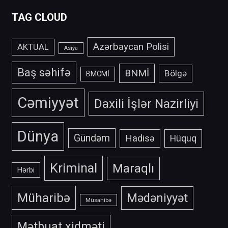
TAG CLOUD
Azərbaycan Polisi
AKTUAL
Asiya
Baş səhifə
BNMİ
Bölgə
BMCMİ
Cəmiyyət
Daxili İşlər Nazirliyi
Dünya
Gündəm
Hadisə
Hüquq
Kriminal
Maraqlı
Hərbi
Müharibə
Mədəniyyət
Müsahibə
Mətbuat xidməti