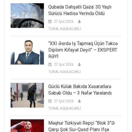
Qubada Dəhşətli Qəza: 30 Yaşlı
Sürücü Hadisə Yerində Öldü
27 İyul 2026
TURAL KƏLBƏCƏRLİ
“XXI Əsrdə Iş Tapmaq Üçün Təkcə
Diplom Kifayət Deyil” – EKSPERT
RƏYİ
27 İyul 2026
TURAL KƏLBƏCƏRLİ
Güclü Külək Bakıda Xəsarətlərə
Səbəb Oldu – 3 Nəfər Yaralandı
27 İyul 2026
TURAL KƏLBƏCƏRLİ
Məşhur Türkiyəli Repçi “Blok 3″ə
Qarşı Şok Sui-Qəsd Planı Ifşa