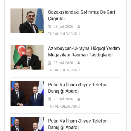
Qazaxıstandakı Səfirimiz Də Geri
Çağırıldı
28 İyul 2026
TURAL KƏLBƏCƏRLİ
Azərbaycan-Ukrayna Hüquqi Yardım
Müqaviləsi Rəsmən Təsdiqləndi
28 İyul 2026
TURAL KƏLBƏCƏRLİ
Putin Və İlham Əliyev Telefon
Danışığı Apardı
28 İyul 2026
TURAL KƏLBƏCƏRLİ
Putin Və İlham Əliyev Telefon
Danışığı Apardı