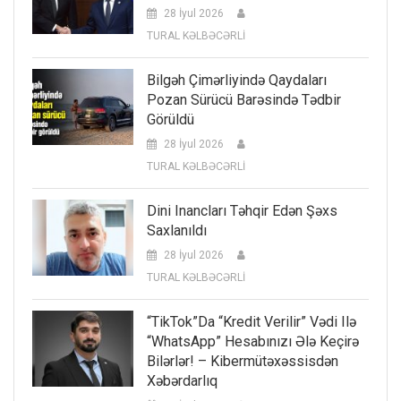
28 İyul 2026
TURAL KƏLBƏCƏRLİ
Bilgəh Çimərliyində Qaydaları
Pozan Sürücü Barəsində Tədbir
Görüldü
28 İyul 2026
TURAL KƏLBƏCƏRLİ
Dini Inancları Təhqir Edən Şəxs
Saxlanıldı
28 İyul 2026
TURAL KƏLBƏCƏRLİ
“TikTok”da “kredit Verilir” Vədi Ilə
“WhatsApp” Hesabınızı Ələ Keçirə
Bilərlər! – Kibermütəxəssisdən
Xəbərdarlıq