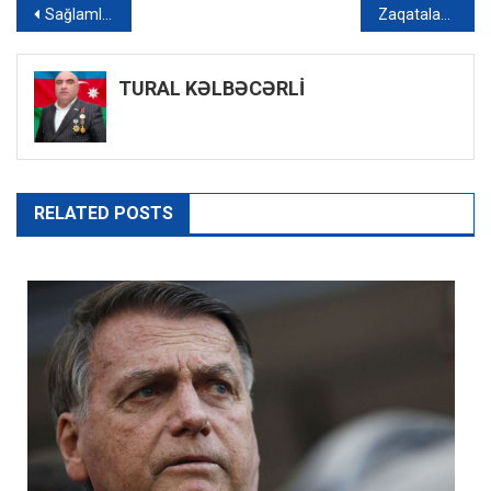
Yazı
Sağlamlıq imkanları məhdud şəxslərlə bağlı qanuna DƏYİŞİKLİK
Zaqatalada ətraf mühiti çirkləndirən 14 nəfər cərimələnib
naviqasiyası
TURAL KƏLBƏCƏRLİ
RELATED POSTS