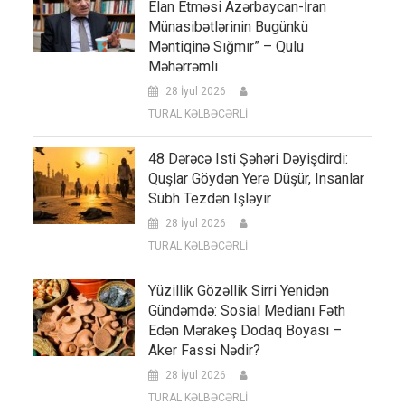
Elan Etməsi Azərbaycan-İran
Münasibətlərinin Bugünkü
Məntiqinə Sığmır” – Qulu
Məhərrəmli
28 İyul 2026
TURAL KƏLBƏCƏRLİ
48 Dərəcə Isti Şəhəri Dəyişdirdi:
Quşlar Göydən Yerə Düşür, Insanlar
Sübh Tezdən Işləyir
28 İyul 2026
TURAL KƏLBƏCƏRLİ
Yüzillik Gözəllik Sirri Yenidən
Gündəmdə: Sosial Medianı Fəth
Edən Mərakeş Dodaq Boyası –
Aker Fassi Nədir?
28 İyul 2026
TURAL KƏLBƏCƏRLİ