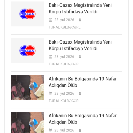
Bakı-Qazax Magistralında Yeni
Körpü Istifadəyə Verildi
28 İyul 2026
TURAL KƏLBƏCƏRLİ
Bakı-Qazax Magistralında Yeni
Körpü Istifadəyə Verildi
28 İyul 2026
TURAL KƏLBƏCƏRLİ
Afrikanın Bu Bölgəsində 19 Nəfər
Aclıqdan Ölüb
28 İyul 2026
TURAL KƏLBƏCƏRLİ
Afrikanın Bu Bölgəsində 19 Nəfər
Aclıqdan Ölüb
28 İyul 2026