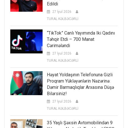
Edildi
27 İyul 2026
TURAL KƏLBƏCƏRLİ
“TikTok” Canlı Yayımında Iki Qadını
Təhqir Etdi – 700 Manat
Cərimələndi
27 İyul 2026
TURAL KƏLBƏCƏRLİ
Həyat Yoldaşının Telefonuna Gizli
Proqram Yükləyənlərin Nəzərinə:
Dəmir Barmaqlıqlar Arxasına Düşə
Bilərsiniz!
27 İyul 2026
TURAL KƏLBƏCƏRLİ
35 Yaşlı Şəxsin Avtomobilindən 9