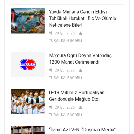
Yayda Minlərlə Gəncin Etdiyi
Təhlükəli Hərəkət: İflic Və Ölümlə
Nəticələnə Bilər!
28 İyul 2026
TURAL KƏLBƏCƏRLİ
Məmura Oğru Deyən Vətəndaş
1200 Manat Cərimələndi
28 İyul 2026
TURAL KƏLBƏCƏRLİ
U-18 Millimiz Portuqaliyanı
Geridönüşlə Məğlub Etdi
28 İyul 2026
TURAL KƏLBƏCƏRLİ
“İranın AzTV-Ni “düşmən Media”