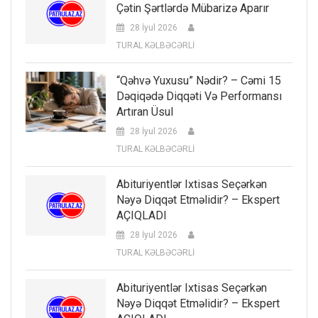
Çətin Şərtlərdə Mübarizə Aparır
28 İyul 2026
TURAL KƏLBƏCƏRLİ
“Qəhvə Yuxusu” Nədir? – Cəmi 15
Dəqiqədə Diqqəti Və Performansı
Artıran Üsul
28 İyul 2026
TURAL KƏLBƏCƏRLİ
Abituriyentlər Ixtisas Seçərkən
Nəyə Diqqət Etməlidir? – Ekspert
AÇIQLADI
28 İyul 2026
TURAL KƏLBƏCƏRLİ
Abituriyentlər Ixtisas Seçərkən
Nəyə Diqqət Etməlidir? – Ekspert