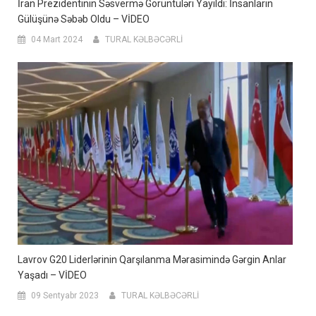
İran Prezidentinin Səsvermə Görüntüləri Yayıldı: İnsanların
Gülüşünə Səbəb Oldu – VİDEO
04 Mart 2024
TURAL KƏLBƏCƏRLİ
Lavrov G20 Liderlərinin Qarşılanma Mərasimində Gərgin Anlar
Yaşadı – VİDEO
09 Sentyabr 2023
TURAL KƏLBƏCƏRLİ