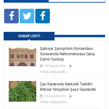
XƏBƏR LENTI
Şəhriyar Şəmşirlinin Komandası:
Suraxanıda Narkomaniyaya Qarşı
Dəmir Yumruq
05 Avqust 2026
TURAL KƏLBƏCƏRLİ
Çay Kənarında Narkotik Tərkibli
Bitkilər Yetişdirən Şəxs Saxlanılıb
03 Avqust 2026
TURAL KƏLBƏCƏRLİ