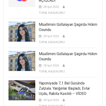
AÇIQLADI
28 İyul 2026
TURAL KƏLBƏCƏRLİ
Müəllimini Güllələyən Şagirdə Hökm
Oxundu
28 İyul 2026
TURAL KƏLBƏCƏRLİ
Müəllimini Güllələyən Şagirdə Hökm
Oxundu
28 İyul 2026
TURAL KƏLBƏCƏRLİ
Yaponiyada 7,1 Bal Gücündə
Zəlzələ: Yanğınlar Başladı, Evlər
Uçdu, Rabitə Kəsildi – VİDEO
28 İyul 2026