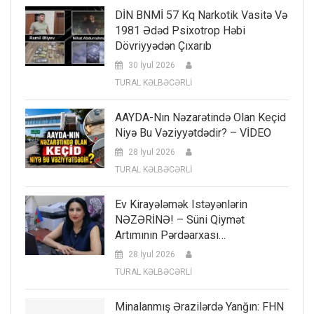
DİN BNMİ 57 Kq Narkotik Vasitə Və
1981 Ədəd Psixotrop Həbi
Dövriyyədən Çıxarıb
30 İyul 2026
TURAL KƏLBƏCƏRLİ
AAYDA-Nın Nəzarətində Olan Keçid
Niyə Bu Vəziyyətdədir? – VİDEO
28 İyul 2026
TURAL KƏLBƏCƏRLİ
Ev Kirayələmək Istəyənlərin
NƏZƏRİNƏ! – Süni Qiymət
Artımının Pərdəarxası…
28 İyul 2026
TURAL KƏLBƏCƏRLİ
Minalanmış Ərazilərdə Yanğın: FHN