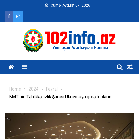
Skip
Cümə, Avqust 07, 2026
to
content
Home
2024
Fevral
BMT-nin Təhlükəsizlik Şurası Ukraynaya görə toplanır