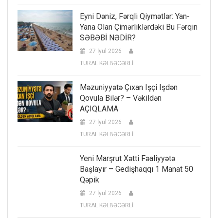
Eyni Dəniz, Fərqli Qiymətlər: Yan-
Yana Olan Çimərliklərdəki Bu Fərqin
SƏBƏBİ NƏDİR?
27 İyul 2026
TURAL KƏLBƏCƏRLİ
Məzuniyyətə Çıxan Işçi Işdən
Qovula Bilər? – Vəkildən
AÇIQLAMA
27 İyul 2026
TURAL KƏLBƏCƏRLİ
Yeni Marşrut Xətti Fəaliyyətə
Başlayır – Gedişhaqqı 1 Manat 50
Qəpik
27 İyul 2026
TURAL KƏLBƏCƏRLİ