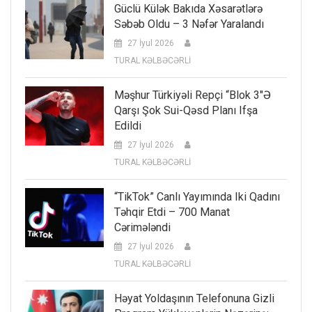
Güclü Külək Bakıda Xəsarətlərə
Səbəb Oldu – 3 Nəfər Yaralandı
27 İyul 2026
TURAL KƏLBƏCƏRLİ
Məşhur Türkiyəli Repçi “Blok 3″ə
Qarşı Şok Sui-Qəsd Planı Ifşa
Edildi
27 İyul 2026
TURAL KƏLBƏCƏRLİ
“TikTok” Canlı Yayımında Iki Qadını
Təhqir Etdi – 700 Manat
Cərimələndi
27 İyul 2026
TURAL KƏLBƏCƏRLİ
Həyat Yoldaşının Telefonuna Gizli