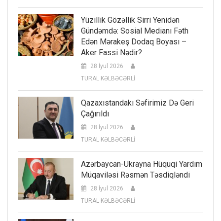
Yüzillik Gözəllik Sirri Yenidən
Gündəmdə: Sosial Medianı Fəth
Edən Mərakeş Dodaq Boyası –
Aker Fassi Nədir?
28 İyul 2026
TURAL KƏLBƏCƏRLİ
Qazaxıstandakı Səfirimiz Də Geri
Çağırıldı
28 İyul 2026
TURAL KƏLBƏCƏRLİ
Azərbaycan-Ukrayna Hüquqi Yardım
Müqaviləsi Rəsmən Təsdiqləndi
28 İyul 2026
TURAL KƏLBƏCƏRLİ