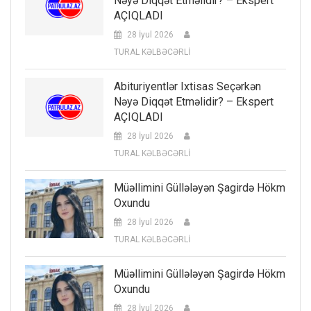
Nəyə Diqqət Etməlidir? – Ekspert
AÇIQLADI
28 İyul 2026
TURAL KƏLBƏCƏRLİ
Abituriyentlər Ixtisas Seçərkən
Nəyə Diqqət Etməlidir? – Ekspert
AÇIQLADI
28 İyul 2026
TURAL KƏLBƏCƏRLİ
Müəllimini Güllələyən Şagirdə Hökm
Oxundu
28 İyul 2026
TURAL KƏLBƏCƏRLİ
Müəllimini Güllələyən Şagirdə Hökm
Oxundu
28 İyul 2026