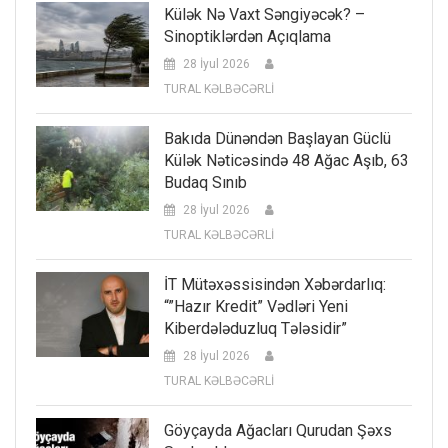
Külək Nə Vaxt Səngiyəcək? –
Sinoptiklərdən Açıqlama
28 İyul 2026
TURAL KƏLBƏCƏRLİ
Bakıda Dünəndən Başlayan Güclü
Külək Nəticəsində 48 Ağac Aşıb, 63
Budaq Sınıb
28 İyul 2026
TURAL KƏLBƏCƏRLİ
İT Mütəxəssisindən Xəbərdarlıq:
“”Hazır Kredit” Vədləri Yeni
Kiberdələduzluq Tələsidir”
28 İyul 2026
TURAL KƏLBƏCƏRLİ
Göyçayda Ağacları Qurudan Şəxs