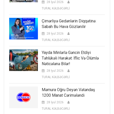
28 İyul 2026
TURAL KƏLBƏCƏRLİ
Çimərliyə Gedənlərin Diqqətinə:
Sabah Bu Hava Gözlənilir
28 İyul 2026
TURAL KƏLBƏCƏRLİ
Yayda Minlərlə Gəncin Etdiyi
Təhlükəli Hərəkət: İflic Və Ölümlə
Nəticələnə Bilər!
28 İyul 2026
TURAL KƏLBƏCƏRLİ
Məmura Oğru Deyən Vətəndaş
1200 Manat Cərimələndi
28 İyul 2026
TURAL KƏLBƏCƏRLİ