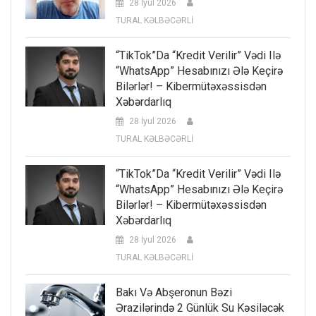
28 İyul 2026
TURAL KƏLBƏCƏRLİ
“TikTok”da “kredit Verilir” Vədi Ilə
“WhatsApp” Hesabınızı Ələ Keçirə
Bilərlər! – Kibermütəxəssisdən
Xəbərdarlıq
28 İyul 2026
TURAL KƏLBƏCƏRLİ
“TikTok”da “kredit Verilir” Vədi Ilə
“WhatsApp” Hesabınızı Ələ Keçirə
Bilərlər! – Kibermütəxəssisdən
Xəbərdarlıq
28 İyul 2026
TURAL KƏLBƏCƏRLİ
Bakı Və Abşeronun Bəzi
Ərazilərində 2 Günlük Su Kəsiləcək