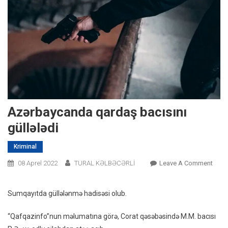
Azərbaycanda qardaş bacısını
güllələdi
Kriminal
On
08 Aprel 2022
TURAL KƏLBƏCƏRLİ
Leave A Comment
Azər
Qard
Sumqayıtda güllələnmə hadisəsi olub.
Bacıs
Güllə
“Qafqazinfo”nun məlumatına görə, Corat qəsəbəsində M.M. bacısı