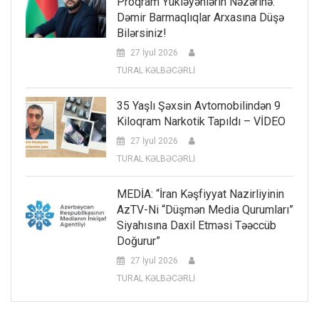
Proqram Yükləyənlərin Nəzərinə:
Dəmir Barmaqlıqlar Arxasına Düşə
Bilərsiniz!
27 İyul 2026
TURAL KƏLBƏCƏRLİ
35 Yaşlı Şəxsin Avtomobilindən 9
Kiloqram Narkotik Tapıldı – VİDEO
27 İyul 2026
TURAL KƏLBƏCƏRLİ
MEDİA: “İran Kəşfiyyat Nazirliyinin
AzTV-Ni “düşmən Media Qurumları”
Siyahısına Daxil Etməsi Təəccüb
Doğurur”
27 İyul 2026
TURAL KƏLBƏCƏRLİ