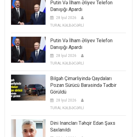
Putin Və İlham Əliyev Telefon
Danışığı Apardı
28 İyul 2026
TURAL KƏLBƏCƏRLİ
Putin Və İlham Əliyev Telefon
Danışığı Apardı
28 İyul 2026
TURAL KƏLBƏCƏRLİ
Bilgəh Çimərliyində Qaydaları
Pozan Sürücü Barəsində Tədbir
Görüldü
28 İyul 2026
TURAL KƏLBƏCƏRLİ
Dini Inancları Təhqir Edən Şəxs
Saxlanıldı