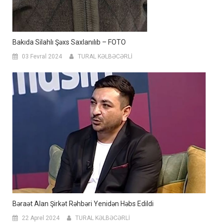
Bakıda Silahlı Şəxs Saxlanılıb – FOTO
03 Fevral 2024
TURAL KƏLBƏCƏRLİ
Bəraət Alan Şirkət Rəhbəri Yenidən Həbs Edildi
22 Aprel 2024
TURAL KƏLBƏCƏRLİ