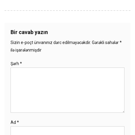
Bir cavab yazın
Sizin e-poçt ünvanınız dərc edilməyəcəkdir.
Gərəkli sahələr
*
ilə işarələnmişdir
Şərh
*
Ad
*