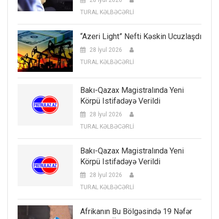
28 İyul 2026
TURAL KƏLBƏCƏRLİ
“Azeri Light” Nefti Kəskin Ucuzlaşdı
28 İyul 2026
TURAL KƏLBƏCƏRLİ
Bakı-Qazax Magistralında Yeni
Körpü Istifadəyə Verildi
28 İyul 2026
TURAL KƏLBƏCƏRLİ
Bakı-Qazax Magistralında Yeni
Körpü Istifadəyə Verildi
28 İyul 2026
TURAL KƏLBƏCƏRLİ
Afrikanın Bu Bölgəsində 19 Nəfər