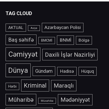
TAG CLOUD
Azərbaycan Polisi
AKTUAL
Asiya
Baş səhifə
BNMİ
Bölgə
BMCMİ
Cəmiyyət
Daxili İşlər Nazirliyi
Dünya
Gündəm
Hadisə
Hüquq
Kriminal
Maraqlı
Hərbi
Müharibə
Mədəniyyət
Müsahibə