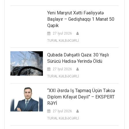
Yeni Marşrut Xətti Fəaliyyətə
Başlayır – Gedişhaqqı 1 Manat 50
Qəpik
27 İyul 2026
TURAL KƏLBƏCƏRLİ
Qubada Dəhşətli Qəza: 30 Yaşlı
Sürücü Hadisə Yerində Öldü
27 İyul 2026
TURAL KƏLBƏCƏRLİ
“XXI Əsrdə Iş Tapmaq Üçün Təkcə
Diplom Kifayət Deyil” – EKSPERT
RƏYİ
27 İyul 2026
TURAL KƏLBƏCƏRLİ