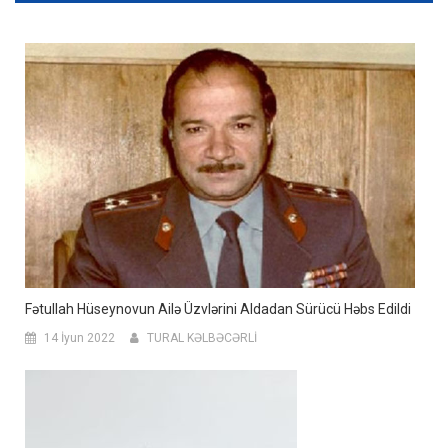
Fətullah Hüseynovun Ailə Üzvlərini Aldadan Sürücü Həbs Edildi
14 İyun 2022
TURAL KƏLBƏCƏRLİ