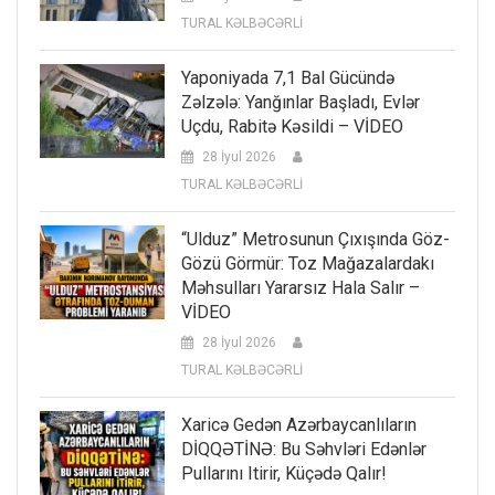
TURAL KƏLBƏCƏRLİ
Yaponiyada 7,1 Bal Gücündə
Zəlzələ: Yanğınlar Başladı, Evlər
Uçdu, Rabitə Kəsildi – VİDEO
28 İyul 2026
TURAL KƏLBƏCƏRLİ
“Ulduz” Metrosunun Çıxışında Göz-
Gözü Görmür: Toz Mağazalardakı
Məhsulları Yararsız Hala Salır –
VİDEO
28 İyul 2026
TURAL KƏLBƏCƏRLİ
Xaricə Gedən Azərbaycanlıların
DİQQƏTİNƏ: Bu Səhvləri Edənlər
Pullarını Itirir, Küçədə Qalır!