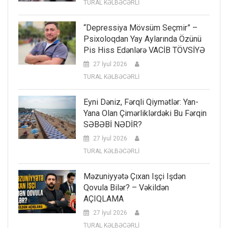
TURAL KƏLBƏCƏRLİ
“Depressiya Mövsüm Seçmir” –
Psixoloqdan Yay Aylarında Özünü
Pis Hiss Edənlərə VACİB TÖVSİYƏ
27 İyul 2026
TURAL KƏLBƏCƏRLİ
Eyni Dəniz, Fərqli Qiymətlər: Yan-
Yana Olan Çimərliklərdəki Bu Fərqin
SƏBƏBİ NƏDİR?
27 İyul 2026
TURAL KƏLBƏCƏRLİ
Məzuniyyətə Çıxan Işçi Işdən
Qovula Bilər? – Vəkildən
AÇIQLAMA
27 İyul 2026
TURAL KƏLBƏCƏRLİ