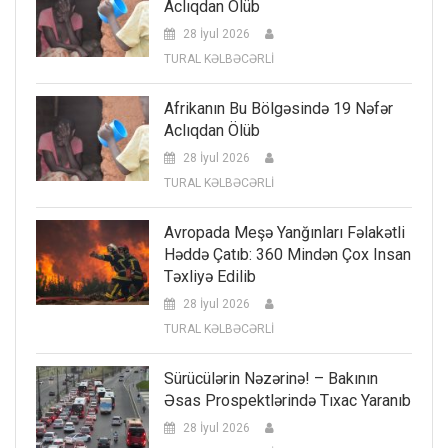
Aclıqdan Ölüb
28 İyul 2026
TURAL KƏLBƏCƏRLİ
Afrikanın Bu Bölgəsində 19 Nəfər
Aclıqdan Ölüb
28 İyul 2026
TURAL KƏLBƏCƏRLİ
Avropada Meşə Yanğınları Fəlakətli
Həddə Çatıb: 360 Mindən Çox Insan
Təxliyə Edilib
28 İyul 2026
TURAL KƏLBƏCƏRLİ
Sürücülərin Nəzərinə! – Bakının
Əsas Prospektlərində Tıxac Yaranıb
28 İyul 2026