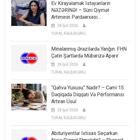
Ev Kirayələmək Istəyənlərin
NƏZƏRİNƏ! – Süni Qiymət
Artımının Pərdəarxası…
28 İyul 2026
TURAL KƏLBƏCƏRLİ
Minalanmış Ərazilərdə Yanğın: FHN
Çətin Şərtlərdə Mübarizə Aparır
28 İyul 2026
TURAL KƏLBƏCƏRLİ
“Qəhvə Yuxusu” Nədir? – Cəmi 15
Dəqiqədə Diqqəti Və Performansı
Artıran Üsul
28 İyul 2026
TURAL KƏLBƏCƏRLİ
Abituriyentlər Ixtisas Seçərkən