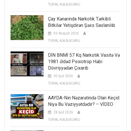
TURAL KƏLBƏCƏRLİ
Çay Kənarında Narkotik Tərkibli
Bitkilər Yetişdirən Şəxs Saxlanılıb
03 Avqust 2026
TURAL KƏLBƏCƏRLİ
DİN BNMİ 57 Kq Narkotik Vasitə Və
1981 Ədəd Psixotrop Həbi
Dövriyyədən Çıxarıb
30 İyul 2026
TURAL KƏLBƏCƏRLİ
AAYDA-Nın Nəzarətində Olan Keçid
Niyə Bu Vəziyyətdədir? – VİDEO
28 İyul 2026
TURAL KƏLBƏCƏRLİ