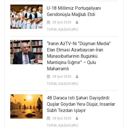
U-18 Millimiz Portuqaliyanı
Geridönüşlə Məğlub Etdi
28 İyul 2026
TURAL KƏLBƏCƏRLİ
“İranın AzTV-Ni “düşmən Media”
Elan Etməsi Azərbaycan-İran
Münasibətlərinin Bugünkü
Məntiqinə Sığmır” – Qulu
Məhərrəmli
28 İyul 2026
TURAL KƏLBƏCƏRLİ
48 Dərəcə Isti Şəhəri Dəyişdirdi:
Quşlar Göydən Yerə Düşür, Insanlar
Sübh Tezdən Işləyir
28 İyul 2026
TURAL KƏLBƏCƏRLİ