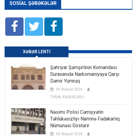
SOSIAL ŞƏBƏKƏLƏR
XƏBƏR LENTI
Şəhriyar Şəmşirlinin Komandası:
Suraxanıda Narkomaniyaya Qarşı
Dəmir Yumruq
05 Avqust 2026
TURAL KƏLBƏCƏRLİ
Nəsimi Polisi Cəmiyyətin
Təhlükəsizliyi Naminə Fədakarlıq
Nümunəsi Göstərir
05 Avqust 2026