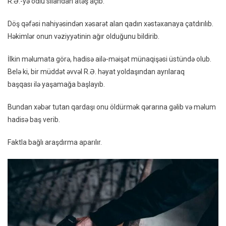
R.Ə.-yə odlu silahdan atəş açıb.
Döş qəfəsi nahiyəsindən xəsarət alan qadın xəstəxanaya çatdırılıb.
Həkimlər onun vəziyyətinin ağır olduğunu bildirib.
İlkin məlumata görə, hadisə ailə-məişət münaqişəsi üstündə olub.
Belə ki, bir müddət əvvəl R.Ə. həyat yoldaşından ayrılaraq
başqası ilə yaşamağa başlayıb.
Bundan xəbər tutan qardaşı onu öldürmək qərarına gəlib və məlum
hadisə baş verib.
Faktla bağlı araşdırma aparılır.