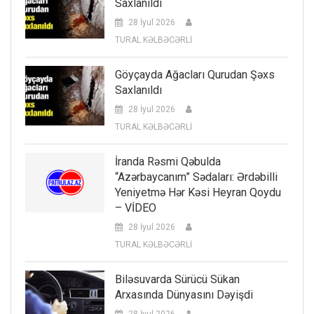
Saxlanıldı
28 İyul 2026
TURAL KƏLBƏCƏRLİ
Göyçayda Ağacları Qurudan Şəxs
Saxlanıldı
28 İyul 2026
TURAL KƏLBƏCƏRLİ
İranda Rəsmi Qəbulda
“Azərbaycanım” Sədaları: Ərdəbilli
Yeniyetmə Hər Kəsi Heyran Qoydu
– VİDEO
28 İyul 2026
TURAL KƏLBƏCƏRLİ
Biləsuvarda Sürücü Sükan
Arxasında Dünyasını Dəyişdi