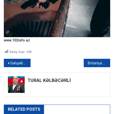
www.102info.az
Baxış Sayı:
168
Yazı
Dəhşətli QƏZA: Maşın körpüdən aşdı, yaralıların vəziyyəti ağırdır – FOTO
Britaniya kəşfiyyatı: “Rusiyanın Donbası tutmaq üçün sursat və şəxsi heyəti yoxdur”
naviqasiyası
TURAL KƏLBƏCƏRLİ
RELATED POSTS