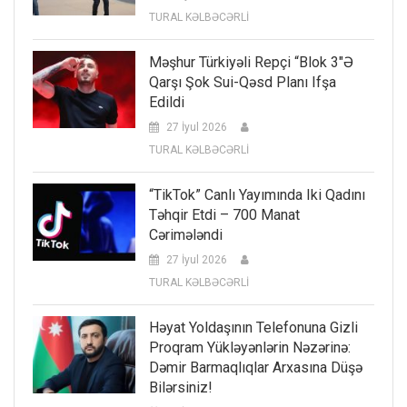
TURAL KƏLBƏCƏRLİ
Məşhur Türkiyəli Repçi “Blok 3″ə
Qarşı Şok Sui-Qəsd Planı Ifşa
Edildi
27 İyul 2026
TURAL KƏLBƏCƏRLİ
“TikTok” Canlı Yayımında Iki Qadını
Təhqir Etdi – 700 Manat
Cərimələndi
27 İyul 2026
TURAL KƏLBƏCƏRLİ
Həyat Yoldaşının Telefonuna Gizli
Proqram Yükləyənlərin Nəzərinə:
Dəmir Barmaqlıqlar Arxasına Düşə
Bilərsiniz!