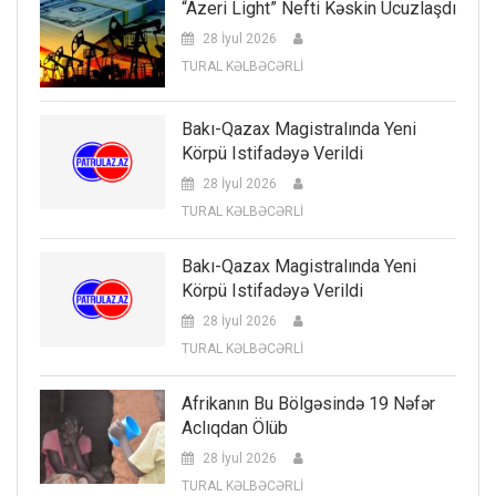
“Azeri Light” Nefti Kəskin Ucuzlaşdı
28 İyul 2026
TURAL KƏLBƏCƏRLİ
Bakı-Qazax Magistralında Yeni
Körpü Istifadəyə Verildi
28 İyul 2026
TURAL KƏLBƏCƏRLİ
Bakı-Qazax Magistralında Yeni
Körpü Istifadəyə Verildi
28 İyul 2026
TURAL KƏLBƏCƏRLİ
Afrikanın Bu Bölgəsində 19 Nəfər
Aclıqdan Ölüb
28 İyul 2026
TURAL KƏLBƏCƏRLİ