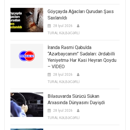
Göyçayda Ağacları Qurudan Şəxs
Saxlanıldı
28 İyul 2026
TURAL KƏLBƏCƏRLİ
İranda Rəsmi Qəbulda
“Azərbaycanım” Sədaları: Ərdəbilli
Yeniyetmə Hər Kəsi Heyran Qoydu
– VİDEO
28 İyul 2026
TURAL KƏLBƏCƏRLİ
Biləsuvarda Sürücü Sükan
Arxasında Dünyasını Dəyişdi
28 İyul 2026
TURAL KƏLBƏCƏRLİ