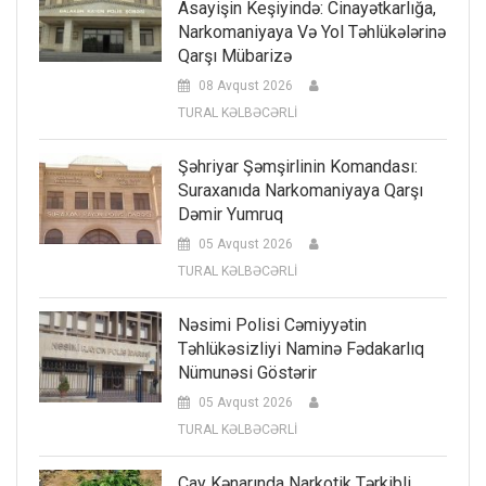
Asayişin Keşiyində: Cinayətkarlığa,
Narkomaniyaya Və Yol Təhlükələrinə
Qarşı Mübarizə
08 Avqust 2026
TURAL KƏLBƏCƏRLİ
Şəhriyar Şəmşirlinin Komandası:
Suraxanıda Narkomaniyaya Qarşı
Dəmir Yumruq
05 Avqust 2026
TURAL KƏLBƏCƏRLİ
Nəsimi Polisi Cəmiyyətin
Təhlükəsizliyi Naminə Fədakarlıq
Nümunəsi Göstərir
05 Avqust 2026
TURAL KƏLBƏCƏRLİ
Çay Kənarında Narkotik Tərkibli