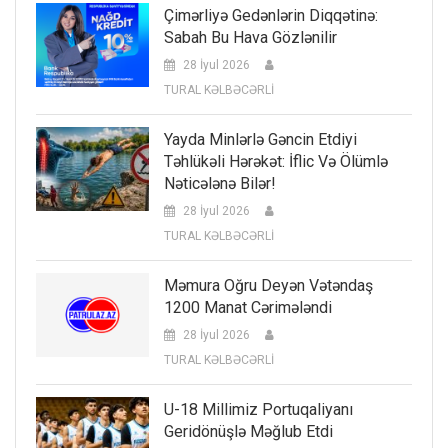
Çimərliyə Gedənlərin Diqqətinə:
Sabah Bu Hava Gözlənilir
28 İyul 2026
TURAL KƏLBƏCƏRLİ
Yayda Minlərlə Gəncin Etdiyi
Təhlükəli Hərəkət: İflic Və Ölümlə
Nəticələnə Bilər!
28 İyul 2026
TURAL KƏLBƏCƏRLİ
Məmura Oğru Deyən Vətəndaş
1200 Manat Cərimələndi
28 İyul 2026
TURAL KƏLBƏCƏRLİ
U-18 Millimiz Portuqaliyanı
Geridönüşlə Məğlub Etdi