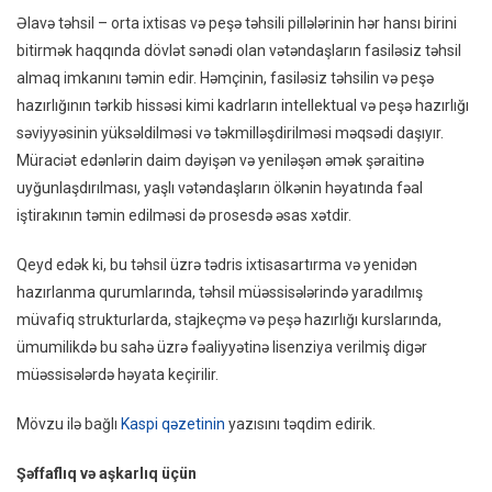
Əlavə təhsil – orta ixtisas və peşə təhsili pillələrinin hər hansı birini
bitirmək haqqında dövlət sənədi olan vətəndaşların fasiləsiz təhsil
almaq imkanını təmin edir. Həmçinin, fasiləsiz təhsilin və peşə
hazırlığının tərkib hissəsi kimi kadrların intellektual və peşə hazırlığı
səviyyəsinin yüksəldilməsi və təkmilləşdirilməsi məqsədi daşıyır.
Müraciət edənlərin daim dəyişən və yeniləşən əmək şəraitinə
uyğunlaşdırılması, yaşlı vətəndaşların ölkənin həyatında fəal
iştirakının təmin edilməsi də prosesdə əsas xətdir.
Qeyd edək ki, bu təhsil üzrə tədris ixtisasartırma və yenidən
hazırlanma qurumlarında, təhsil müəssisələrində yaradılmış
müvafiq strukturlarda, stajkeçmə və peşə hazırlığı kurslarında,
ümumilikdə bu sahə üzrə fəaliyyətinə lisenziya verilmiş digər
müəssisələrdə həyata keçirilir.
Mövzu ilə bağlı
Kaspi qəzetinin
yazısını təqdim edirik.
Şəffaflıq və aşkarlıq üçün