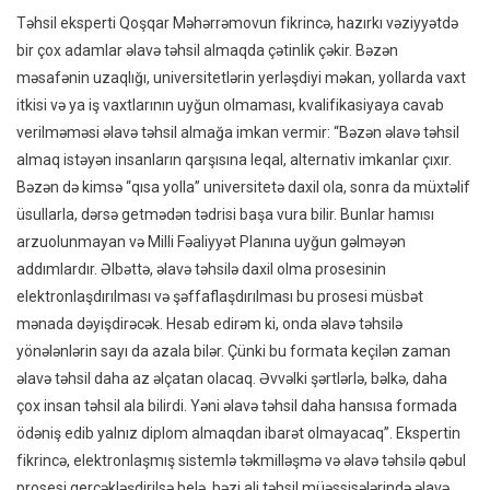
Təhsil eksperti Qoşqar Məhərrəmovun fikrincə, hazırkı vəziyyətdə
bir çox adamlar əlavə təhsil almaqda çətinlik çəkir. Bəzən
məsafənin uzaqlığı, universitetlərin yerləşdiyi məkan, yollarda vaxt
itkisi və ya iş vaxtlarının uyğun olmaması, kvalifikasiyaya cavab
verilməməsi əlavə təhsil almağa imkan vermir: “Bəzən əlavə təhsil
almaq istəyən insanların qarşısına leqal, alternativ imkanlar çıxır.
Bəzən də kimsə “qısa yolla” universitetə daxil ola, sonra da müxtəlif
üsullarla, dərsə getmədən tədrisi başa vura bilir. Bunlar hamısı
arzuolunmayan və Milli Fəaliyyət Planına uyğun gəlməyən
addımlardır. Əlbəttə, əlavə təhsilə daxil olma prosesinin
elektronlaşdırılması və şəffaflaşdırılması bu prosesi müsbət
mənada dəyişdirəcək. Hesab edirəm ki, onda əlavə təhsilə
yönələnlərin sayı da azala bilər. Çünki bu formata keçilən zaman
əlavə təhsil daha az əlçatan olacaq. Əvvəlki şərtlərlə, bəlkə, daha
çox insan təhsil ala bilirdi. Yəni əlavə təhsil daha hansısa formada
ödəniş edib yalnız diplom almaqdan ibarət olmayacaq”. Ekspertin
fikrincə, elektronlaşmış sistemlə təkmilləşmə və əlavə təhsilə qəbul
prosesi gerçəkləşdirilsə belə, bəzi ali təhsil müəssisələrində əlavə