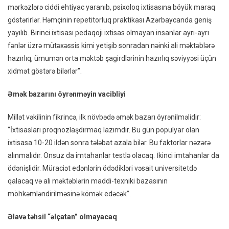
mərkəzlərə ciddi ehtiyac yaranıb, psixoloq ixtisasına böyük maraq
göstərirlər. Həmçinin repetitorluq praktikası Azərbaycanda geniş
yayılıb. Birinci ixtisası pedaqoji ixtisas olmayan insanlar ayrı-ayrı
fənlər üzrə mütəxəssis kimi yetişib sonradan nəinki ali məktəblərə
hazırlıq, ümumən orta məktəb şagirdlərinin hazırlıq səviyyəsi üçün
xidmət göstərə bilərlər”.
Əmək bazarını öyrənməyin vacibliyi
Millət vəkilinin fikrincə, ilk növbədə əmək bazarı öyrənilməlidir:
“İxtisasları proqnozlaşdırmaq lazımdır. Bu gün populyar olan
ixtisasa 10-20 ildən sonra tələbat azala bilər. Bu faktorlar nəzərə
alınmalıdır. Onsuz da imtahanlar testlə olacaq. İkinci imtahanlar da
ödənişlidir. Müraciət edənlərin ödədikləri vəsait universitetdə
qalacaq və ali məktəblərin maddi-texniki bazasının
möhkəmləndirilməsinə kömək edəcək”.
Əlavə təhsil “əlçatan” olmayacaq