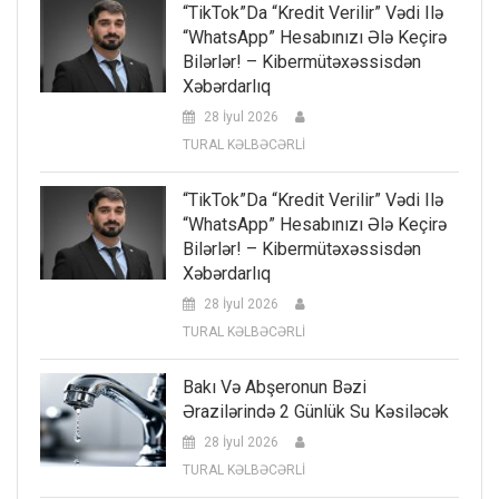
“TikTok”da “kredit Verilir” Vədi Ilə
“WhatsApp” Hesabınızı Ələ Keçirə
Bilərlər! – Kibermütəxəssisdən
Xəbərdarlıq
28 İyul 2026
TURAL KƏLBƏCƏRLİ
“TikTok”da “kredit Verilir” Vədi Ilə
“WhatsApp” Hesabınızı Ələ Keçirə
Bilərlər! – Kibermütəxəssisdən
Xəbərdarlıq
28 İyul 2026
TURAL KƏLBƏCƏRLİ
Bakı Və Abşeronun Bəzi
Ərazilərində 2 Günlük Su Kəsiləcək
28 İyul 2026
TURAL KƏLBƏCƏRLİ