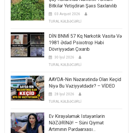
Bitkilər Yetişdirən Şəxs Saxlanılıb
03 Avqust 2026
TURAL KƏLBƏCƏRLİ
DİN BNMİ 57 Kq Narkotik Vasitə Və
1981 Ədəd Psixotrop Həbi
Dövriyyədən Çıxarıb
30 İyul 2026
TURAL KƏLBƏCƏRLİ
AAYDA-Nın Nəzarətində Olan Keçid
Niyə Bu Vəziyyətdədir? – VİDEO
28 İyul 2026
TURAL KƏLBƏCƏRLİ
Ev Kirayələmək Istəyənlərin
NƏZƏRİNƏ! – Süni Qiymət
Artımının Pərdəarxası…