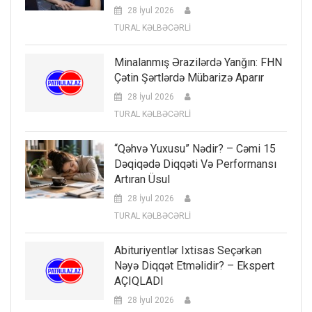
28 İyul 2026
TURAL KƏLBƏCƏRLİ
Minalanmış Ərazilərdə Yanğın: FHN
Çətin Şərtlərdə Mübarizə Aparır
28 İyul 2026
TURAL KƏLBƏCƏRLİ
“Qəhvə Yuxusu” Nədir? – Cəmi 15
Dəqiqədə Diqqəti Və Performansı
Artıran Üsul
28 İyul 2026
TURAL KƏLBƏCƏRLİ
Abituriyentlər Ixtisas Seçərkən
Nəyə Diqqət Etməlidir? – Ekspert
AÇIQLADI
28 İyul 2026