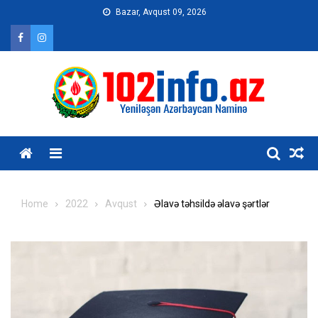
Skip
Bazar, Avqust 09, 2026
to
content
Home
2022
Avqust
Əlavə təhsildə əlavə şərtlər