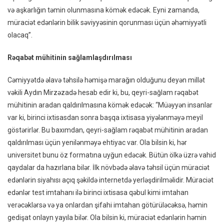
və aşkarlığın təmin olunmasına kömək edəcək. Eyni zamanda,
müraciət edənlərin bilik səviyyəsinin qorunması üçün əhəmiyyətli
olacaq”.
Rəqabət mühitinin sağlamlaşdırılması
Cəmiyyətdə əlavə təhsilə həmişə marağın olduğunu deyən millət
vəkili Aydın Mirzəzadə hesab edir ki, bu, qeyri-sağlam rəqabət
mühitinin aradan qaldırılmasına kömək edəcək: “Müəyyən insanlar
var ki, birinci ixtisasdan sonra başqa ixtisasa yiyələnməyə meyil
göstərirlər. Bu baxımdan, qeyri-sağlam rəqabət mühitinin aradan
qaldırılması üçün yenilənməyə ehtiyac var. Ola bilsin ki, hər
universitet bunu öz formatına uyğun edəcək. Bütün ölkə üzrə vahid
qaydalar da hazırlana bilər. İlk növbədə əlavə təhsil üçün müraciət
edənlərin siyahısı açıq şəkildə internetdə yerləşdirilməlidir. Müraciət
edənlər test imtahanı ilə birinci ixtisasa qəbul kimi imtahan
verəcəklərsə və ya onlardan şifahi imtahan götürüləcəksə, həmin
gedişat onlayn yayıla bilər. Ola bilsin ki, müraciət edənlərin həmin