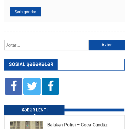
Axtarış:
SOSIAL ŞƏBƏKƏLƏR
XƏBƏR LENTI
Balakən Polisi – Gecə-Gündüz