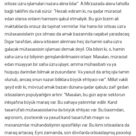
ixtisas üzrə işləmələri nəzərə alına bilər”. A.Mirzəzadə əlavə təhsillə
bağlı təklifini də irəli sürür: “Hesab edirəm ki, nə qədər müraciət
edən olarsa onların hamısını qəbul etməliyik. Bu gün bizim ali
məktəblərdə onsuz da təyinat vermirlər. Hər hansı bir ixtisas üzrə
mütəxəssislərin çox olması da əmək bazarında rəqabət yaradacaq.
Digər tərəfdən, əlavə ixtisasın alınması heç də həmin sahə üzrə
gələcək mütəxəssisin işləməsi demək deyil. Ola bilsin ki, o, həmin
sahə üzrə öz biliyinin genişləndirilməsini istəyir. Məsələn, müraciət
edən müəyyən bir sahə üzrə işləyir, amma mühasibatı və ya
hüququ dərindən bilmək arzusundanır. Və yaxud da artıq işlə təmin
olunub, ancaq onun nəzəri biliklərə böyük ehtiyacı var”. Millət vəkili
qeyd edir ki, mövcud əmək bazarı dünənə qədər qəbulu zəif gedən
ixtisasların populyarlığını artırır: “Məsələn, bu gün aqrar sektorun
inkişafına böyük maraq var. Bu sahəyə yatırımlar edilir. Kənd
təsərrüfatı mütəxəssislərinə də böyük ehtiyac var. Bu baxımdan,
aqronom, zootexnik və yaxud kənd təsərrüfatı maşın və
mexanizmlər mühəndisliyinin spesifikliyi var. Bu kimi ixtisaslara da
maraq artacaq. Eyni zamanda, son dövrlərdə ixtisaslaşmış psixoloji