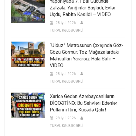
Yaponiyada 7,1 Bal Gücündə
Zəlzələ: Yanğınlar Başladı, Evlər
Uçdu, Rabitə Kəsildi – VİDEO
28 İyul 2026
TURAL KƏLBƏCƏRLİ
“Ulduz” Metrosunun Çıxışında Göz-
Gözü Görmür: Toz Mağazalardakı
Məhsulları Yararsız Hala Salır –
VİDEO
28 İyul 2026
TURAL KƏLBƏCƏRLİ
Xaricə Gedən Azərbaycanlıların
DİQQƏTİNƏ: Bu Səhvləri Edənlər
Pullarını Itirir, Küçədə Qalır!
28 İyul 2026
TURAL KƏLBƏCƏRLİ