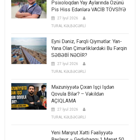
Psixoloqdan Yay Aylarında Özünü
Pis Hiss Edənlərə VACİB TÖVSİYƏ
27 İyul 2026
TURAL KƏLBƏCƏRLİ
Eyni Dəniz, Fərqli Qiymətlər: Yan-
Yana Olan Çimərliklərdəki Bu Fərqin
SƏBƏBİ NƏDİR?
27 İyul 2026
TURAL KƏLBƏCƏRLİ
Məzuniyyətə Çıxan Işçi Işdən
Qovula Bilər? – Vəkildən
AÇIQLAMA
27 İyul 2026
TURAL KƏLBƏCƏRLİ
Yeni Marşrut Xətti Fəaliyyətə
Başlayır – Gedişhaqqı 1 Manat 50