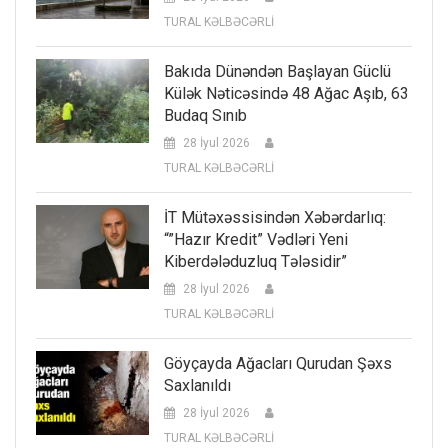
TURAL KƏLBƏCƏRLİ
Bakıda Dünəndən Başlayan Güclü
Külək Nəticəsində 48 Ağac Aşıb, 63
Budaq Sınıb
28 İyul 2026
TURAL KƏLBƏCƏRLİ
İT Mütəxəssisindən Xəbərdarlıq:
“”Hazır Kredit” Vədləri Yeni
Kiberdələduzluq Tələsidir”
28 İyul 2026
TURAL KƏLBƏCƏRLİ
Göyçayda Ağacları Qurudan Şəxs
Saxlanıldı
28 İyul 2026
TURAL KƏLBƏCƏRLİ