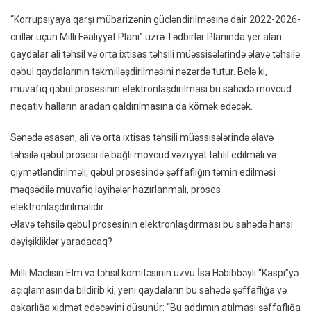
“Korrupsiyaya qarşı mübarizənin gücləndirilməsinə dair 2022-2026-
cı illər üçün Milli Fəaliyyət Planı” üzrə Tədbirlər Planında yer alan
qaydalar ali təhsil və orta ixtisas təhsili müəssisələrində əlavə təhsilə
qəbul qaydalarının təkmilləşdirilməsini nəzərdə tutur. Belə ki,
müvafiq qəbul prosesinin elektronlaşdırılması bu sahədə mövcud
neqativ halların aradan qaldırılmasına da kömək edəcək.
Sənədə əsasən, ali və orta ixtisas təhsili müəssisələrində əlavə
təhsilə qəbul prosesi ilə bağlı mövcud vəziyyət təhlil edilməli və
qiymətləndirilməli, qəbul prosesində şəffaflığın təmin edilməsi
məqsədilə müvafiq layihələr hazırlanmalı, proses
elektronlaşdırılmalıdır.
Əlavə təhsilə qəbul prosesinin elektronlaşdırması bu sahədə hansı
dəyişikliklər yaradacaq?
Milli Məclisin Elm və təhsil komitəsinin üzvü İsa Həbibbəyli “Kaspi”yə
açıqlamasında bildirib ki, yeni qaydaların bu sahədə şəffaflığa və
aşkarlığa xidmət edəcəyini düşünür: “Bu addımın atılması şəffaflığa