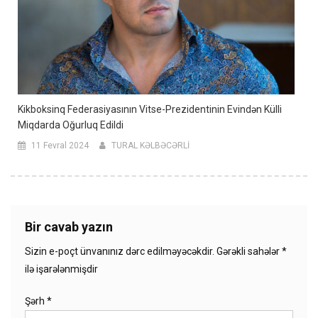
Kikboksinq Federasiyasının Vitse-Prezidentinin Evindən Külli
Miqdarda Oğurluq Edildi
11 Fevral 2024
TURAL KƏLBƏCƏRLİ
Bir cavab yazın
Sizin e-poçt ünvanınız dərc edilməyəcəkdir.
Gərəkli sahələr
*
ilə işarələnmişdir
Şərh
*