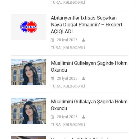
TURAL KƏLBƏCƏRLİ
Abituriyentlər Ixtisas Seçərkən
Nəyə Diqqət Etməlidir? – Ekspert
AÇIQLADI
28 İyul 2026
TURAL KƏLBƏCƏRLİ
Müəllimini Güllələyən Şagirdə Hökm
Oxundu
28 İyul 2026
TURAL KƏLBƏCƏRLİ
Müəllimini Güllələyən Şagirdə Hökm
Oxundu
28 İyul 2026
TURAL KƏLBƏCƏRLİ