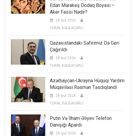
Edən Mərakeş Dodaq Boyası –
Aker Fassi Nədir?
28 İyul 2026
TURAL KƏLBƏCƏRLİ
Qazaxıstandakı Səfirimiz Də Geri
Çağırıldı
28 İyul 2026
TURAL KƏLBƏCƏRLİ
Azərbaycan-Ukrayna Hüquqi Yardım
Müqaviləsi Rəsmən Təsdiqləndi
28 İyul 2026
TURAL KƏLBƏCƏRLİ
Putin Və İlham Əliyev Telefon
Danışığı Apardı
28 İyul 2026