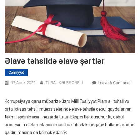
Əlavə təhsildə əlavə şərtlər
Cəmiyyət
On
17 Aprel 2022
TURAL KƏLBƏCƏRLİ
Leave A Comment
Əlav
Təhsi
Korrupsiyaya qarşı mübarizə üzrə Milli Fəaliyyət Planı ali təhsil və
Əlav
orta ixtisas təhsili müəssisələrində əlavə təhsilə qəbul qaydalarının
Şərtl
təkmilləşdirilməsini nəzərdə tutur. Ekspertlər düşünür ki, qəbul
prosesinin elektronlaşdırılması bu sahədəki neqativ halların aradan
qaldırılmasına da kömək edəcək.