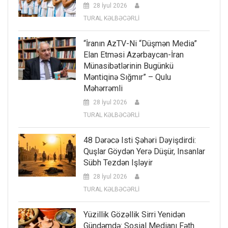
28 İyul 2026
TURAL KƏLBƏCƏRLİ
“İranın AzTV-Ni “düşmən Media”
Elan Etməsi Azərbaycan-İran
Münasibətlərinin Bugünkü
Məntiqinə Sığmır” – Qulu
Məhərrəmli
28 İyul 2026
TURAL KƏLBƏCƏRLİ
48 Dərəcə Isti Şəhəri Dəyişdirdi:
Quşlar Göydən Yerə Düşür, Insanlar
Sübh Tezdən Işləyir
28 İyul 2026
TURAL KƏLBƏCƏRLİ
Yüzillik Gözəllik Sirri Yenidən
Gündəmdə: Sosial Medianı Fəth