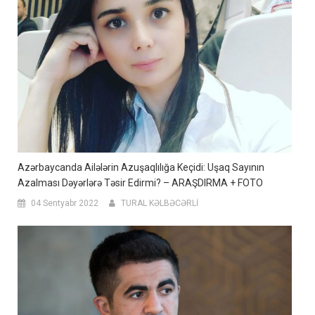
Azərbaycanda Ailələrin Azuşaqlılığa Keçidi: Uşaq Sayının
Azalması Dəyərlərə Təsir Edirmi? – ARAŞDIRMA + FOTO
04 Sentyabr 2022
TURAL KƏLBƏCƏRLİ