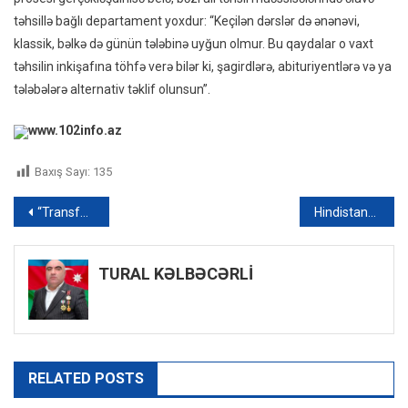
təhsillə bağlı departament yoxdur: “Keçilən dərslər də ənənəvi,
klassik, bəlkə də günün tələbinə uyğun olmur. Bu qaydalar o vaxt
təhsilin inkişafına töhfə verə bilər ki, şagirdlərə, abituriyentlərə və ya
tələbələrə alternativ təklif olunsun”.
www.102info.az
Baxış Sayı:
135
Yazı
“Transformer”ə bənzər inşaat robotu yaradıldı – FOTO
Hindistanda leysan yağışları 14 nəfərin həyatına son qoydu
naviqasiyası
TURAL KƏLBƏCƏRLİ
RELATED POSTS