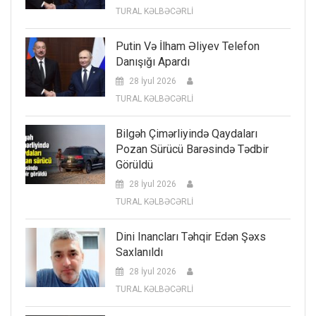
TURAL KƏLBƏCƏRLİ
Putin Və İlham Əliyev Telefon
Danışığı Apardı
28 İyul 2026
TURAL KƏLBƏCƏRLİ
Bilgəh Çimərliyində Qaydaları
Pozan Sürücü Barəsində Tədbir
Görüldü
28 İyul 2026
TURAL KƏLBƏCƏRLİ
Dini Inancları Təhqir Edən Şəxs
Saxlanıldı
28 İyul 2026
TURAL KƏLBƏCƏRLİ