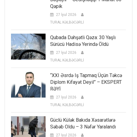
Qəpik
27 İyul 2026
TURAL KƏLBƏCƏRLİ
Qubada Dəhşətli Qəza: 30 Yaşlı
Sürücü Hadisə Yerində Öldü
27 İyul 2026
TURAL KƏLBƏCƏRLİ
“XXI Əsrdə Iş Tapmaq Üçün Təkcə
Diplom Kifayət Deyil” – EKSPERT
RƏYİ
27 İyul 2026
TURAL KƏLBƏCƏRLİ
Güclü Külək Bakıda Xəsarətlərə
Səbəb Oldu – 3 Nəfər Yaralandı
27 İyul 2026