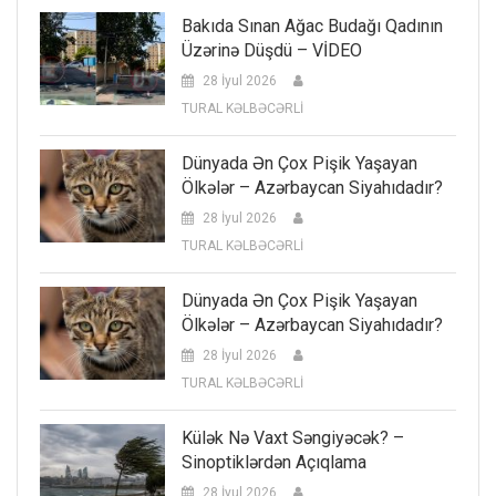
Bakıda Sınan Ağac Budağı Qadının
Üzərinə Düşdü – VİDEO
28 İyul 2026
TURAL KƏLBƏCƏRLİ
Dünyada Ən Çox Pişik Yaşayan
Ölkələr – Azərbaycan Siyahıdadır?
28 İyul 2026
TURAL KƏLBƏCƏRLİ
Dünyada Ən Çox Pişik Yaşayan
Ölkələr – Azərbaycan Siyahıdadır?
28 İyul 2026
TURAL KƏLBƏCƏRLİ
Külək Nə Vaxt Səngiyəcək? –
Sinoptiklərdən Açıqlama
28 İyul 2026