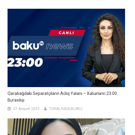
Qarabağdakı Separatçıların Aclıq Yalanı – Xəbərlərin 23:00
Buraxılışı
07 Avqust 2023
TURAL KƏLBƏCƏRLİ