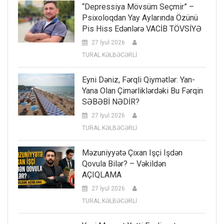
“Depressiya Mövsüm Seçmir” –
Psixoloqdan Yay Aylarında Özünü
Pis Hiss Edənlərə VACİB TÖVSİYƏ
27 İyul 2026
TURAL KƏLBƏCƏRLİ
Eyni Dəniz, Fərqli Qiymətlər: Yan-
Yana Olan Çimərliklərdəki Bu Fərqin
SƏBƏBİ NƏDİR?
27 İyul 2026
TURAL KƏLBƏCƏRLİ
Məzuniyyətə Çıxan Işçi Işdən
Qovula Bilər? – Vəkildən
AÇIQLAMA
27 İyul 2026
TURAL KƏLBƏCƏRLİ