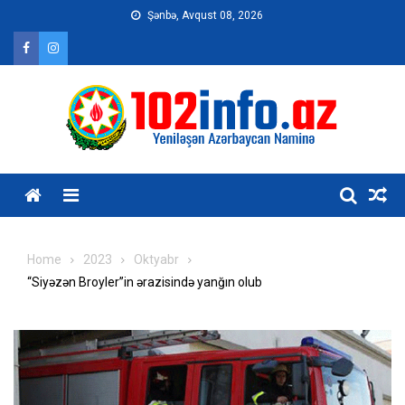
Skip
Şənbə, Avqust 08, 2026
to
content
Home
2023
Oktyabr
“Siyəzən Broyler”in ərazisində yanğın olub