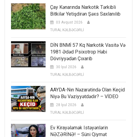
Çay Kənarında Narkotik Tərkibli
Bitkilər Yetişdirən Şəxs Saxlanılıb
03 Avqust 2026
TURAL KƏLBƏCƏRLİ
DİN BNMİ 57 Kq Narkotik Vasitə Və
1981 Ədəd Psixotrop Həbi
Dövriyyədən Çıxarıb
30 İyul 2026
TURAL KƏLBƏCƏRLİ
AAYDA-Nın Nəzarətində Olan Keçid
Niyə Bu Vəziyyətdədir? – VİDEO
28 İyul 2026
TURAL KƏLBƏCƏRLİ
Ev Kirayələmək Istəyənlərin
NƏZƏRİNƏ! – Süni Qiymət