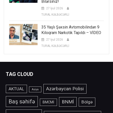
Bilərsiniz!
27 İyul 2026
TURAL KƏLBƏCƏRLİ
35 Yaşlı Şəxsin Avtomobilindən 9
Kiloqram Narkotik Tapıldı – VİDEO
27 İyul 2026
TURAL KƏLBƏCƏRLİ
TAG CLOUD
Azərbaycan Polisi
AKTUAL
Asiya
Baş səhifə
BNMİ
Bölgə
BMCMİ