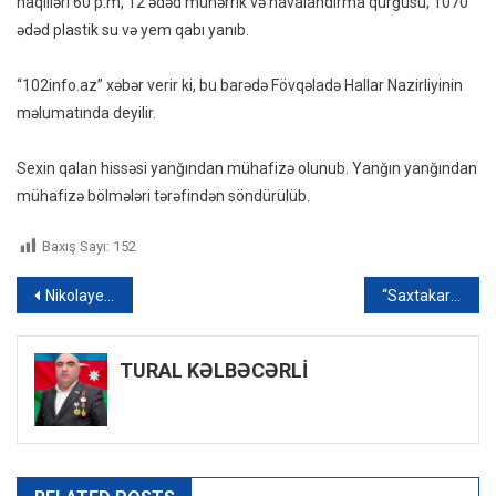
naqilləri 60 p.m, 12 ədəd mühərrik və havalandırma qurğusu, 1070
Olub
ədəd plastik su və yem qabı yanıb.
“102info.az” xəbər verir ki, bu barədə Fövqəladə Hallar Nazirliyinin
məlumatında deyilir.
Sexin qalan hissəsi yanğından mühafizə olunub. Yanğın yanğından
mühafizə bölmələri tərəfindən söndürülüb.
Baxış Sayı:
152
Yazı
Nikolayev bombardman edildi: Ölən və yaralananlar var
“Saxtakarlar ensiklopediyası”nın ictimai nəzarət səhifəsi
naviqasiyası
TURAL KƏLBƏCƏRLİ