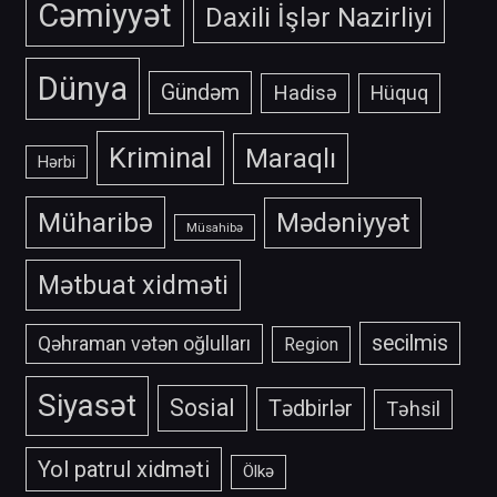
Cəmiyyət
Daxili İşlər Nazirliyi
Dünya
Gündəm
Hadisə
Hüquq
Kriminal
Maraqlı
Hərbi
Müharibə
Mədəniyyət
Müsahibə
Mətbuat xidməti
secilmis
Qəhraman vətən oğlulları
Region
Siyasət
Sosial
Tədbirlər
Təhsil
Yol patrul xidməti
Ölkə