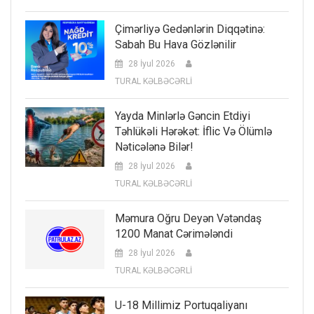
Çimərliyə Gedənlərin Diqqətinə:
Sabah Bu Hava Gözlənilir
28 İyul 2026
TURAL KƏLBƏCƏRLİ
Yayda Minlərlə Gəncin Etdiyi
Təhlükəli Hərəkət: İflic Və Ölümlə
Nəticələnə Bilər!
28 İyul 2026
TURAL KƏLBƏCƏRLİ
Məmura Oğru Deyən Vətəndaş
1200 Manat Cərimələndi
28 İyul 2026
TURAL KƏLBƏCƏRLİ
U-18 Millimiz Portuqaliyanı