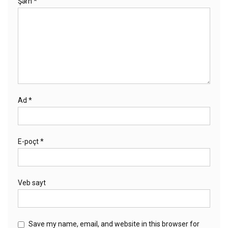
Şərh
*
Ad
*
E-poçt
*
Veb sayt
Save my name, email, and website in this browser for