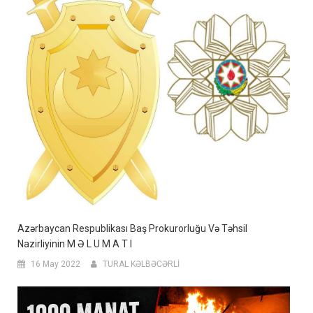
Azərbaycan Respublikası Baş Prokurorluğu Və Təhsil
Nazirliyinin M Ə L U M A T I
16 May 2022
TURAL KƏLBƏCƏRLİ