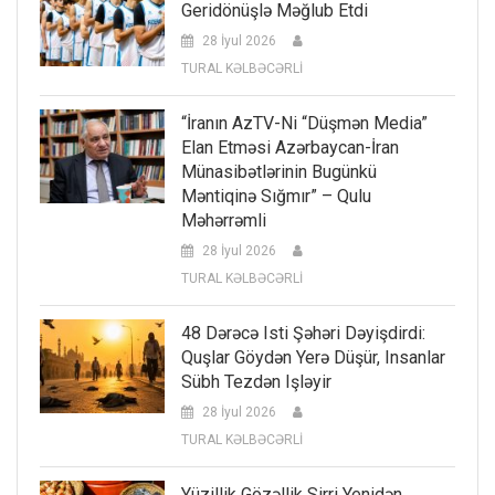
Geridönüşlə Məğlub Etdi
28 İyul 2026
TURAL KƏLBƏCƏRLİ
“İranın AzTV-Ni “düşmən Media”
Elan Etməsi Azərbaycan-İran
Münasibətlərinin Bugünkü
Məntiqinə Sığmır” – Qulu
Məhərrəmli
28 İyul 2026
TURAL KƏLBƏCƏRLİ
48 Dərəcə Isti Şəhəri Dəyişdirdi:
Quşlar Göydən Yerə Düşür, Insanlar
Sübh Tezdən Işləyir
28 İyul 2026
TURAL KƏLBƏCƏRLİ
Yüzillik Gözəllik Sirri Yenidən