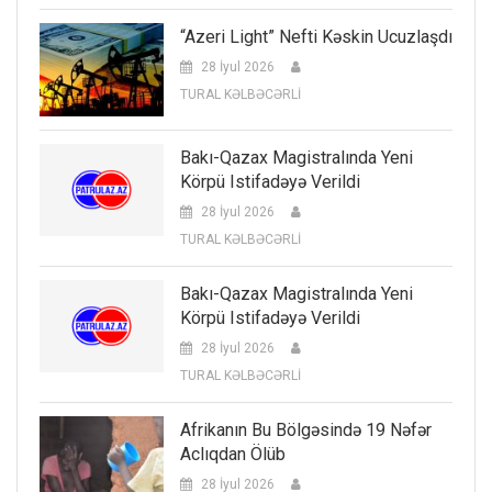
“Azeri Light” Nefti Kəskin Ucuzlaşdı
28 İyul 2026
TURAL KƏLBƏCƏRLİ
Bakı-Qazax Magistralında Yeni
Körpü Istifadəyə Verildi
28 İyul 2026
TURAL KƏLBƏCƏRLİ
Bakı-Qazax Magistralında Yeni
Körpü Istifadəyə Verildi
28 İyul 2026
TURAL KƏLBƏCƏRLİ
Afrikanın Bu Bölgəsində 19 Nəfər
Aclıqdan Ölüb
28 İyul 2026