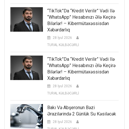
“TikTok”da “kredit Verilir” Vədi Ilə
“WhatsApp” Hesabınızı Ələ Keçirə
Bilərlər! – Kibermütəxəssisdən
Xəbərdarlıq
28 İyul 2026
TURAL KƏLBƏCƏRLİ
“TikTok”da “kredit Verilir” Vədi Ilə
“WhatsApp” Hesabınızı Ələ Keçirə
Bilərlər! – Kibermütəxəssisdən
Xəbərdarlıq
28 İyul 2026
TURAL KƏLBƏCƏRLİ
Bakı Və Abşeronun Bəzi
Ərazilərində 2 Günlük Su Kəsiləcək
28 İyul 2026