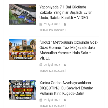
Yaponiyada 7,1 Bal Gücündə
Zəlzələ: Yanğınlar Başladı, Evlər
Uçdu, Rabitə Kəsildi – VİDEO
28 İyul 2026
TURAL KƏLBƏCƏRLİ
“Ulduz” Metrosunun Çıxışında Göz-
Gözü Görmür: Toz Mağazalardakı
Məhsulları Yararsız Hala Salır –
VİDEO
28 İyul 2026
TURAL KƏLBƏCƏRLİ
Xaricə Gedən Azərbaycanlıların
DİQQƏTİNƏ: Bu Səhvləri Edənlər
Pullarını Itirir, Küçədə Qalır!
28 İyul 2026
TURAL KƏLBƏCƏRLİ