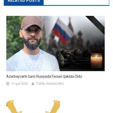
RELATED POSTS
Azərbaycanlı Gənc Rusiyada Faciəvi Şəkildə Öldü
15 İyul 2026
TURAL KƏLBƏCƏRLİ