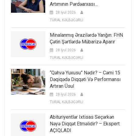
Artımının Pərdəarxası…
28 İyul 2026
TURAL KƏLBƏCƏRLİ
Minalanmış Ərazilərdə Yanğın: FHN
Çətin Şərtlərdə Mübarizə Aparır
28 İyul 2026
TURAL KƏLBƏCƏRLİ
“Qəhvə Yuxusu” Nədir? – Cəmi 15
Dəqiqədə Diqqəti Və Performansı
Artıran Üsul
28 İyul 2026
TURAL KƏLBƏCƏRLİ
Abituriyentlər Ixtisas Seçərkən
Nəyə Diqqət Etməlidir? – Ekspert
AÇIQLADI