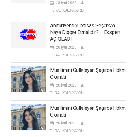
28 İyul 2026
TURAL KƏLBƏCƏRLİ
Abituriyentlər Ixtisas Seçərkən
Nəyə Diqqət Etməlidir? – Ekspert
AÇIQLADI
28 İyul 2026
TURAL KƏLBƏCƏRLİ
Müəllimini Güllələyən Şagirdə Hökm
Oxundu
28 İyul 2026
TURAL KƏLBƏCƏRLİ
Müəllimini Güllələyən Şagirdə Hökm
Oxundu
28 İyul 2026
TURAL KƏLBƏCƏRLİ