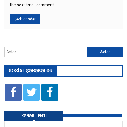
the next time I comment.
Axtarış:
SOSIAL ŞƏBƏKƏLƏR
XƏBƏR LENTI