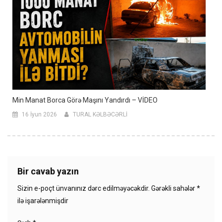
Min Manat Borca Görə Maşını Yandırdı – VİDEO
16 İyun 2026
TURAL KƏLBƏCƏRLİ
Bir cavab yazın
Sizin e-poçt ünvanınız dərc edilməyəcəkdir.
Gərəkli sahələr
*
ilə işarələnmişdir