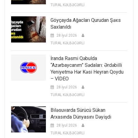
TURAL KƏLBƏCƏRLİ
Göyçayda Ağacları Qurudan Şəxs
Saxlanıldı
28 İyul 2026
TURAL KƏLBƏCƏRLİ
İranda Rəsmi Qəbulda
“Azərbaycanım” Sədaları: Ərdəbilli
Yeniyetmə Hər Kəsi Heyran Qoydu
– VİDEO
28 İyul 2026
TURAL KƏLBƏCƏRLİ
Biləsuvarda Sürücü Sükan
Arxasında Dünyasını Dəyişdi
28 İyul 2026
TURAL KƏLBƏCƏRLİ