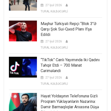
27 İyul 2026
TURAL KƏLBƏCƏRLİ
Məşhur Türkiyəli Repçi “Blok 3″ə
Qarşı Şok Sui-Qəsd Planı Ifşa
Edildi
27 İyul 2026
TURAL KƏLBƏCƏRLİ
“TikTok” Canlı Yayımında Iki Qadını
Təhqir Etdi – 700 Manat
Cərimələndi
27 İyul 2026
TURAL KƏLBƏCƏRLİ
Həyat Yoldaşının Telefonuna Gizli
Proqram Yükləyənlərin Nəzərinə:
Dəmir Barmaqlıqlar Arxasına Düşə