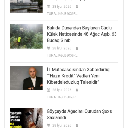
28 İyul 2026
TURAL KƏLBƏCƏRLİ
Bakıda Dünəndən Başlayan Güclü
Külək Nəticəsində 48 Ağac Aşıb, 63
Budaq Sınıb
28 İyul 2026
TURAL KƏLBƏCƏRLİ
İT Mütəxəssisindən Xəbərdarlıq:
“”Hazır Kredit” Vədləri Yeni
Kiberdələduzluq Tələsidir”
28 İyul 2026
TURAL KƏLBƏCƏRLİ
Göyçayda Ağacları Qurudan Şəxs
Saxlanıldı
28 İyul 2026