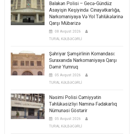
Balakən Polisi – Gecə-Gündüz
Asayişin Keşiyində: Cinayətkarlığa,
Narkomaniyaya Və Yol Təhlükələrinə
Qarşı Mübarizə
08 Avqust 2026
TURAL KƏLBƏCƏRLİ
Şəhriyar Şəmşirlinin Komandası:
Suraxanıda Narkomaniyaya Qarşı
Dəmir Yumruq
05 Avqust 2026
TURAL KƏLBƏCƏRLİ
Nəsimi Polisi Cəmiyyətin
Təhlükəsizliyi Naminə Fədakarlıq
Nümunəsi Göstərir
05 Avqust 2026
TURAL KƏLBƏCƏRLİ