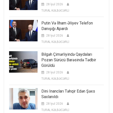
28 İyul 2026
TURAL KƏLBƏCƏRLİ
Putin Və İlham Əliyev Telefon
Danışığı Apardı
28 İyul 2026
TURAL KƏLBƏCƏRLİ
Bilgəh Çimərliyində Qaydaları
Pozan Sürücü Barəsində Tədbir
Görüldü
28 İyul 2026
TURAL KƏLBƏCƏRLİ
Dini Inancları Təhqir Edən Şəxs
Saxlanıldı
28 İyul 2026
TURAL KƏLBƏCƏRLİ