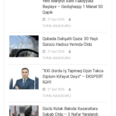
Yeni Marşrut Xətti Fəaliyyətə
Başlayır – Gedişhaqqı 1 Manat 50
Qəpik
27 İyul 2026
TURAL KƏLBƏCƏRLİ
Qubada Dəhşətli Qəza: 30 Yaşlı
Sürücü Hadisə Yerində Öldü
27 İyul 2026
TURAL KƏLBƏCƏRLİ
“XXI Əsrdə Iş Tapmaq Üçün Təkcə
Diplom Kifayət Deyil” – EKSPERT
RƏYİ
27 İyul 2026
TURAL KƏLBƏCƏRLİ
Güclü Külək Bakıda Xəsarətlərə
Səbəb Oldu – 3 Nəfər Yaralandı