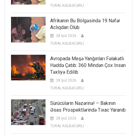
TURAL KƏLBƏCƏRLİ
Afrikanın Bu Bölgəsində 19 Nəfər
Aclıqdan Ölüb
28 İyul 2026
TURAL KƏLBƏCƏRLİ
Avropada Meşə Yanğınları Fəlakətli
Həddə Çatıb: 360 Mindən Çox Insan
Təxliyə Edilib
28 İyul 2026
TURAL KƏLBƏCƏRLİ
Sürücülərin Nəzərinə! – Bakının
Əsas Prospektlərində Tıxac Yaranıb
28 İyul 2026
TURAL KƏLBƏCƏRLİ