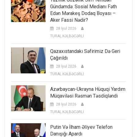
Gündəmdə: Sosial Medianı Fəth
Edən Mərakeş Dodaq Boyası –
Aker Fassi Nədir?
28 İyul 2026
TURAL KƏLBƏCƏRLİ
Qazaxıstandakı Səfirimiz Də Geri
Çağırıldı
28 İyul 2026
TURAL KƏLBƏCƏRLİ
Azərbaycan-Ukrayna Hüquqi Yardım
Müqaviləsi Rəsmən Təsdiqləndi
28 İyul 2026
TURAL KƏLBƏCƏRLİ
Putin Və İlham Əliyev Telefon
Danışığı Apardı