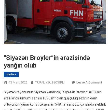
“Siyəzən Broyler”in ərazisində
yanğın olub
Hadisə
On
13 Mart 2022
TURAL KƏLBƏCƏRLİ
Leave A Comment
“Siyə
Siyəzən rayonunun Siyəzən kəndində, “Siyəzən Broyler” ASC-nin
Broyle
ərazisində ümumi sahəsi 1096 m² olan quşçuluq sexinin dam
Ərazi
örtüyünün yanar konstruksiyaları 548 m² sahədə, içərisində elektrik
Yanğı