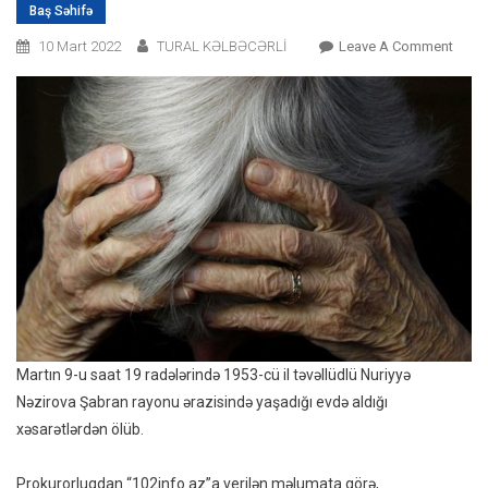
Baş Səhifə
On
10 Mart 2022
TURAL KƏLBƏCƏRLİ
Leave A Comment
Oğul
69
Yaşlı
Anası
Təpik
Və
Yumr
Öldür
Martın 9-u saat 19 radələrində 1953-cü il təvəllüdlü Nuriyyə
Nəzirova Şabran rayonu ərazisində yaşadığı evdə aldığı
xəsarətlərdən ölüb.
Prokurorluqdan “102info.az”a verilən məlumata görə,