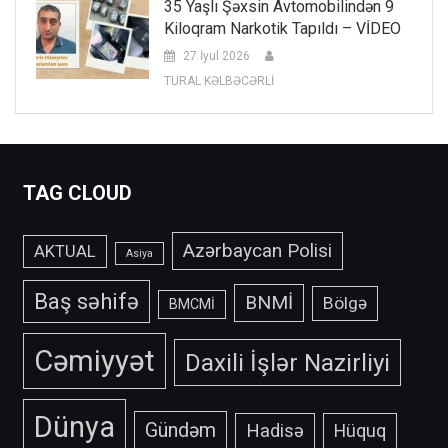
35 Yaşlı Şəxsin Avtomobilindən 9
Kiloqram Narkotik Tapıldı – VİDEO
27 İyul 2026
TURAL KƏLBƏCƏRLİ
TAG CLOUD
Azərbaycan Polisi
AKTUAL
Asiya
Baş səhifə
BNMİ
Bölgə
BMCMİ
Cəmiyyət
Daxili İşlər Nazirliyi
Dünya
Gündəm
Hadisə
Hüquq