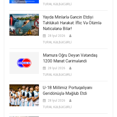
TURAL KƏLBƏCƏRLİ
Yayda Minlərlə Gəncin Etdiyi
Təhlükəli Hərəkət: İflic Və Ölümlə
Nəticələnə Bilər!
28 İyul 2026
TURAL KƏLBƏCƏRLİ
Məmura Oğru Deyən Vətəndaş
1200 Manat Cərimələndi
28 İyul 2026
TURAL KƏLBƏCƏRLİ
U-18 Millimiz Portuqaliyanı
Geridönüşlə Məğlub Etdi
28 İyul 2026
TURAL KƏLBƏCƏRLİ