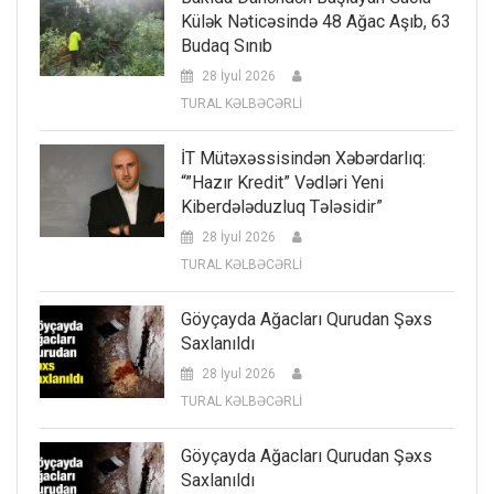
Külək Nəticəsində 48 Ağac Aşıb, 63
Budaq Sınıb
28 İyul 2026
TURAL KƏLBƏCƏRLİ
İT Mütəxəssisindən Xəbərdarlıq:
“”Hazır Kredit” Vədləri Yeni
Kiberdələduzluq Tələsidir”
28 İyul 2026
TURAL KƏLBƏCƏRLİ
Göyçayda Ağacları Qurudan Şəxs
Saxlanıldı
28 İyul 2026
TURAL KƏLBƏCƏRLİ
Göyçayda Ağacları Qurudan Şəxs
Saxlanıldı