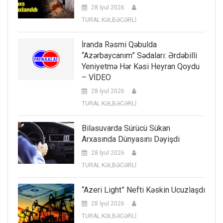
28 İyul 2026
TURAL KƏLBƏCƏRLİ
İranda Rəsmi Qəbulda
“Azərbaycanım” Sədaları: Ərdəbilli
Yeniyetmə Hər Kəsi Heyran Qoydu
– VİDEO
28 İyul 2026
TURAL KƏLBƏCƏRLİ
Biləsuvarda Sürücü Sükan
Arxasında Dünyasını Dəyişdi
28 İyul 2026
TURAL KƏLBƏCƏRLİ
“Azeri Light” Nefti Kəskin Ucuzlaşdı
28 İyul 2026
TURAL KƏLBƏCƏRLİ