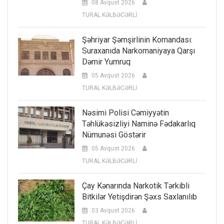
08 Avqust 2026
TURAL KƏLBƏCƏRLİ
Şəhriyar Şəmşirlinin Komandası:
Suraxanıda Narkomaniyaya Qarşı
Dəmir Yumruq
05 Avqust 2026
TURAL KƏLBƏCƏRLİ
Nəsimi Polisi Cəmiyyətin
Təhlükəsizliyi Naminə Fədakarlıq
Nümunəsi Göstərir
05 Avqust 2026
TURAL KƏLBƏCƏRLİ
Çay Kənarında Narkotik Tərkibli
Bitkilər Yetişdirən Şəxs Saxlanılıb
03 Avqust 2026
TURAL KƏLBƏCƏRLİ