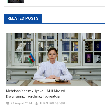
RELATED POSTS
Mehriban Xanım Əliyeva – Milli-Mənəvi
Dəyərlərimizinyorulmaz Təbliğatçısı
22 Avqust 2024
TURAL KƏLBƏCƏRLİ