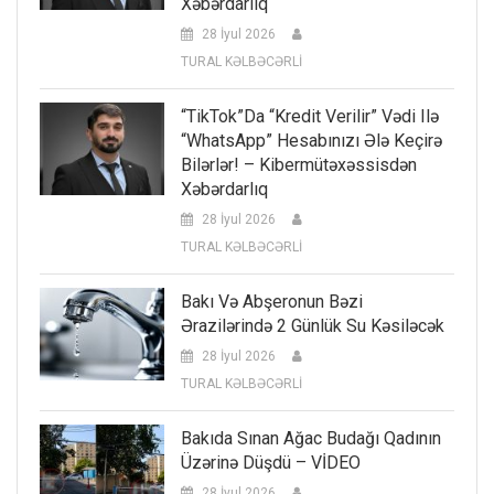
Xəbərdarlıq
28 İyul 2026
TURAL KƏLBƏCƏRLİ
“TikTok”da “kredit Verilir” Vədi Ilə
“WhatsApp” Hesabınızı Ələ Keçirə
Bilərlər! – Kibermütəxəssisdən
Xəbərdarlıq
28 İyul 2026
TURAL KƏLBƏCƏRLİ
Bakı Və Abşeronun Bəzi
Ərazilərində 2 Günlük Su Kəsiləcək
28 İyul 2026
TURAL KƏLBƏCƏRLİ
Bakıda Sınan Ağac Budağı Qadının
Üzərinə Düşdü – VİDEO
28 İyul 2026