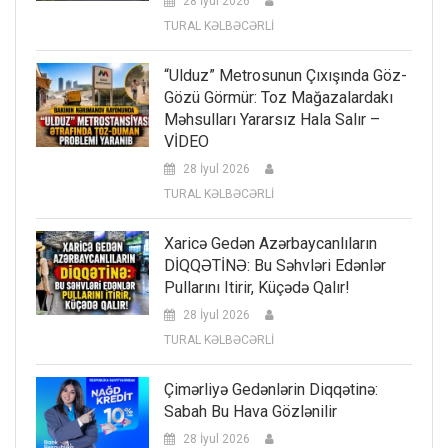
28 İyul 2026
TURAL KƏLBƏCƏRLİ
“Ulduz” Metrosunun Çıxışında Göz-
Gözü Görmür: Toz Mağazalardakı
Məhsulları Yararsız Hala Salır –
VİDEO
28 İyul 2026
TURAL KƏLBƏCƏRLİ
Xaricə Gedən Azərbaycanlıların
DİQQƏTİNƏ: Bu Səhvləri Edənlər
Pullarını Itirir, Küçədə Qalır!
28 İyul 2026
TURAL KƏLBƏCƏRLİ
Çimərliyə Gedənlərin Diqqətinə:
Sabah Bu Hava Gözlənilir
28 İyul 2026