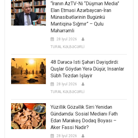
“İranın AzTV-Ni “düşmən Media”
Elan Etməsi Azərbaycan-İran
Münasibətlərinin Bugünkü
Məntiqinə Sığmır” – Qulu
Məhərrəmli
28 İyul 2026
TURAL KƏLBƏCƏRLİ
48 Dərəcə Isti Şəhəri Dəyişdirdi:
Quşlar Göydən Yerə Düşür, Insanlar
Sübh Tezdən Işləyir
28 İyul 2026
TURAL KƏLBƏCƏRLİ
Yüzillik Gözəllik Sirri Yenidən
Gündəmdə: Sosial Medianı Fəth
Edən Mərakeş Dodaq Boyası –
Aker Fassi Nədir?
28 İyul 2026