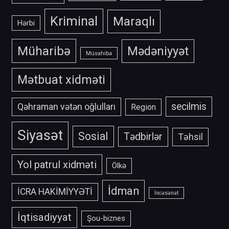
Kriminal
Maraqlı
Hərbi
Müharibə
Mədəniyyət
Müsahibə
Mətbuat xidməti
secilmis
Qəhraman vətən oğlulları
Region
Siyasət
Sosial
Tədbirlər
Təhsil
Yol patrul xidməti
Ölkə
İdman
İCRA HAKİMİYYƏTİ
İncəsənət
İqtisadiyyat
Şou-biznes