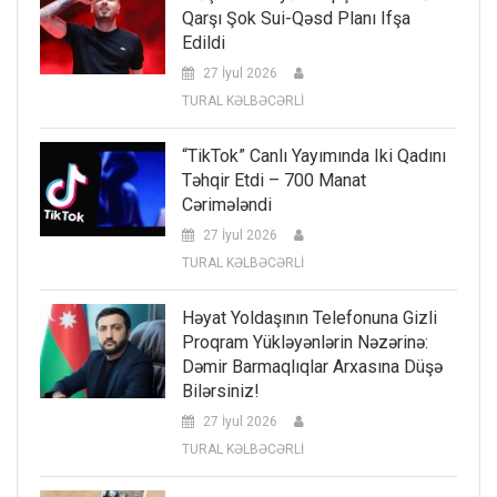
Qarşı Şok Sui-Qəsd Planı Ifşa
Edildi
27 İyul 2026
TURAL KƏLBƏCƏRLİ
“TikTok” Canlı Yayımında Iki Qadını
Təhqir Etdi – 700 Manat
Cərimələndi
27 İyul 2026
TURAL KƏLBƏCƏRLİ
Həyat Yoldaşının Telefonuna Gizli
Proqram Yükləyənlərin Nəzərinə:
Dəmir Barmaqlıqlar Arxasına Düşə
Bilərsiniz!
27 İyul 2026
TURAL KƏLBƏCƏRLİ