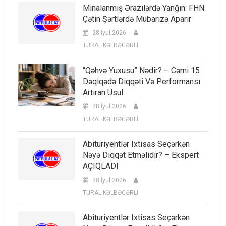
Minalanmış Ərazilərdə Yanğın: FHN
Çətin Şərtlərdə Mübarizə Aparır
28 İyul 2026
TURAL KƏLBƏCƏRLİ
“Qəhvə Yuxusu” Nədir? – Cəmi 15
Dəqiqədə Diqqəti Və Performansı
Artıran Üsul
28 İyul 2026
TURAL KƏLBƏCƏRLİ
Abituriyentlər Ixtisas Seçərkən
Nəyə Diqqət Etməlidir? – Ekspert
AÇIQLADI
28 İyul 2026
TURAL KƏLBƏCƏRLİ
Abituriyentlər Ixtisas Seçərkən