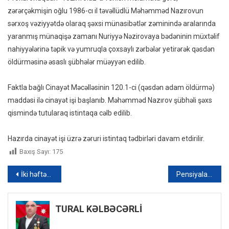
zərərçəkmişin oğlu 1986-cı il təvəllüdlü Məhəmməd Nazırovun
sərxoş vəziyyətdə olaraq şəxsi münasibətlər zəminində aralarında
yaranmış münaqişə zamanı Nuriyyə Nəzirovaya bədəninin müxtəlif
nahiyyələrinə təpik və yumruqla çoxsaylı zərbələr yetirərək qəsdən
öldürməsinə əsaslı şübhələr müəyyən edilib.
Faktla bağlı Cinayət Məcəlləsinin 120.1-ci (qəsdən adam öldürmə)
maddəsi ilə cinayət işi başlanıb. Məhəmməd Nazırov şübhəli şəxs
qismində tutularaq istintaqa cəlb edilib.
Hazırda cinayət işi üzrə zəruri istintaq tədbirləri davam etdirilir.
Baxış Sayı:
175
Yazı
İki həftəyə 100-ə yaxın ABŞ şirkəti Rusiyanı tərk edib
Pensiyalar ödənildi
naviqasiyası
TURAL KƏLBƏCƏRLİ