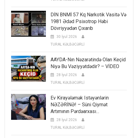
DİN BNMİ 57 Kq Narkotik Vasitə Və
1981 Ədəd Psixotrop Həbi
Dövriyyədən Çıxarıb
30 İyul 2026
TURAL KƏLBƏCƏRLİ
AAYDA-Nın Nəzarətində Olan Keçid
Niyə Bu Vəziyyətdədir? – VİDEO
28 İyul 2026
TURAL KƏLBƏCƏRLİ
Ev Kirayələmək Istəyənlərin
NƏZƏRİNƏ! – Süni Qiymət
Artımının Pərdəarxası…
28 İyul 2026
TURAL KƏLBƏCƏRLİ