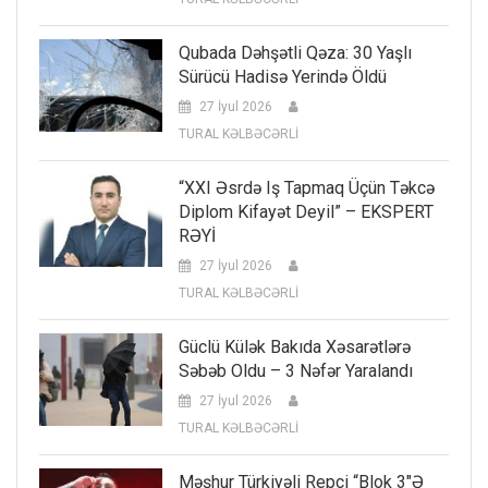
Qubada Dəhşətli Qəza: 30 Yaşlı
Sürücü Hadisə Yerində Öldü
27 İyul 2026
TURAL KƏLBƏCƏRLİ
“XXI Əsrdə Iş Tapmaq Üçün Təkcə
Diplom Kifayət Deyil” – EKSPERT
RƏYİ
27 İyul 2026
TURAL KƏLBƏCƏRLİ
Güclü Külək Bakıda Xəsarətlərə
Səbəb Oldu – 3 Nəfər Yaralandı
27 İyul 2026
TURAL KƏLBƏCƏRLİ
Məşhur Türkiyəli Repçi “Blok 3″ə