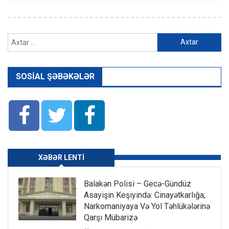
Axtarış:
SOSIAL ŞƏBƏKƏLƏR
XƏBƏR LENTI
Balakən Polisi – Gecə-Gündüz
Asayişin Keşiyində: Cinayətkarlığa,
Narkomaniyaya Və Yol Təhlükələrinə
Qarşı Mübarizə