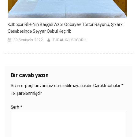
Kəlbəcər RİH-Nin Başçısı Azər Qocayev Tərtər Rayonu, Şıxarx
Qəsəbəsində Səyyar Qəbul Keçirib
09 Sentyabr 2022
TURAL KƏLBƏCƏRLİ
Bir cavab yazın
Sizin e-poçt ünvanınız dərc edilməyəcəkdir.
Gərəkli sahələr
*
ilə işarələnmişdir
Şərh
*