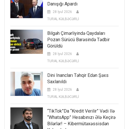
Danışığı Apardı
28 İyul 2026
TURAL KƏLBƏCƏRLİ
Bilgəh Çimərliyində Qaydaları
Pozan Sürücü Barəsində Tədbir
Görüldü
28 İyul 2026
TURAL KƏLBƏCƏRLİ
Dini Inancları Təhqir Edən Şəxs
Saxlanıldı
28 İyul 2026
TURAL KƏLBƏCƏRLİ
“TikTok”da “kredit Verilir” Vədi Ilə
“WhatsApp” Hesabınızı Ələ Keçirə
Bilərlər! – Kibermütəxəssisdən