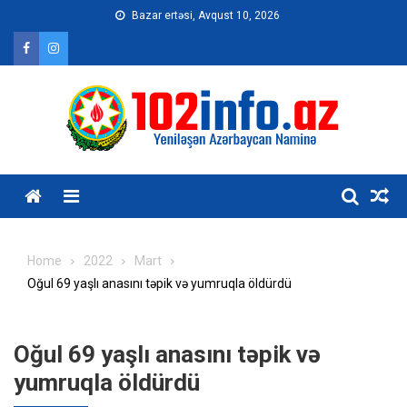
Skip
Bazar ertəsi, Avqust 10, 2026
to
content
Home
2022
Mart
Oğul 69 yaşlı anasını təpik və yumruqla öldürdü
Oğul 69 yaşlı anasını təpik və
yumruqla öldürdü