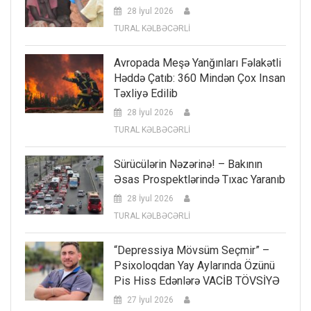
28 İyul 2026
TURAL KƏLBƏCƏRLİ
Avropada Meşə Yanğınları Fəlakətli
Həddə Çatıb: 360 Mindən Çox Insan
Təxliyə Edilib
28 İyul 2026
TURAL KƏLBƏCƏRLİ
Sürücülərin Nəzərinə! – Bakının
Əsas Prospektlərində Tıxac Yaranıb
28 İyul 2026
TURAL KƏLBƏCƏRLİ
“Depressiya Mövsüm Seçmir” –
Psixoloqdan Yay Aylarında Özünü
Pis Hiss Edənlərə VACİB TÖVSİYƏ
27 İyul 2026