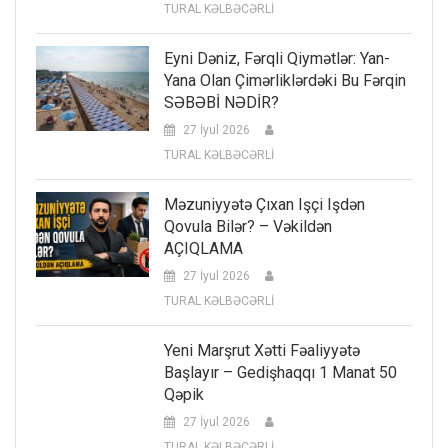
TURAL KƏLBƏCƏRLİ
Eyni Dəniz, Fərqli Qiymətlər: Yan-
Yana Olan Çimərliklərdəki Bu Fərqin
SƏBƏBİ NƏDİR?
27 İyul 2026
TURAL KƏLBƏCƏRLİ
Məzuniyyətə Çıxan Işçi Işdən
Qovula Bilər? – Vəkildən
AÇIQLAMA
27 İyul 2026
TURAL KƏLBƏCƏRLİ
Yeni Marşrut Xətti Fəaliyyətə
Başlayır – Gedişhaqqı 1 Manat 50
Qəpik
27 İyul 2026
TURAL KƏLBƏCƏRLİ