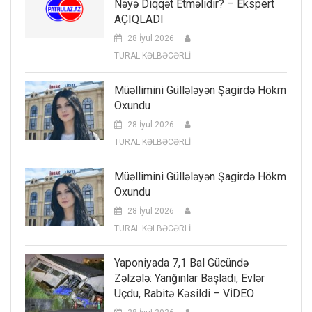
Nəyə Diqqət Etməlidir? – Ekspert
AÇIQLADI
28 İyul 2026
TURAL KƏLBƏCƏRLİ
Müəllimini Güllələyən Şagirdə Hökm
Oxundu
28 İyul 2026
TURAL KƏLBƏCƏRLİ
Müəllimini Güllələyən Şagirdə Hökm
Oxundu
28 İyul 2026
TURAL KƏLBƏCƏRLİ
Yaponiyada 7,1 Bal Gücündə
Zəlzələ: Yanğınlar Başladı, Evlər
Uçdu, Rabitə Kəsildi – VİDEO