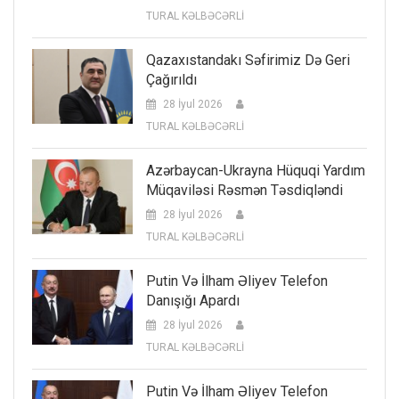
TURAL KƏLBƏCƏRLİ
Qazaxıstandakı Səfirimiz Də Geri
Çağırıldı
28 İyul 2026
TURAL KƏLBƏCƏRLİ
Azərbaycan-Ukrayna Hüquqi Yardım
Müqaviləsi Rəsmən Təsdiqləndi
28 İyul 2026
TURAL KƏLBƏCƏRLİ
Putin Və İlham Əliyev Telefon
Danışığı Apardı
28 İyul 2026
TURAL KƏLBƏCƏRLİ
Putin Və İlham Əliyev Telefon