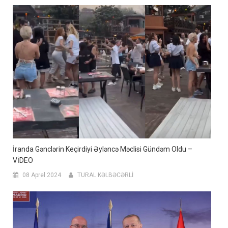
İranda Gənclərin Keçirdiyi Əyləncə Məclisi Gündəm Oldu –
VİDEO
08 Aprel 2024
TURAL KƏLBƏCƏRLİ