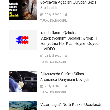
Göyçayda Ağacları Qurudan Şəxs
Saxlanıldı
28 İyul 2026
TURAL KƏLBƏCƏRLİ
İranda Rəsmi Qəbulda
“Azərbaycanım” Sədaları: Ərdəbilli
Yeniyetmə Hər Kəsi Heyran Qoydu
– VİDEO
28 İyul 2026
TURAL KƏLBƏCƏRLİ
Biləsuvarda Sürücü Sükan
Arxasında Dünyasını Dəyişdi
28 İyul 2026
TURAL KƏLBƏCƏRLİ
“Azeri Light” Nefti Kəskin Ucuzlaşdı