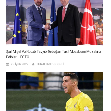
Şarl Mişel Və Rəcəb Tayyib Ərdoğan Taxıl Məsələsini Müzakirə
Ediblər – FOTO
29 İyun 2022
TURAL KƏLBƏCƏRLİ