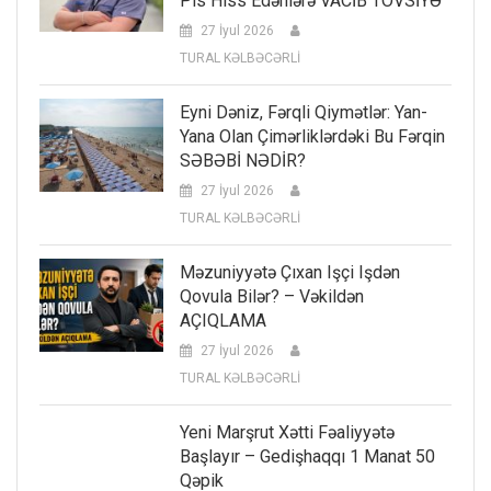
Pis Hiss Edənlərə VACİB TÖVSİYƏ
27 İyul 2026
TURAL KƏLBƏCƏRLİ
Eyni Dəniz, Fərqli Qiymətlər: Yan-
Yana Olan Çimərliklərdəki Bu Fərqin
SƏBƏBİ NƏDİR?
27 İyul 2026
TURAL KƏLBƏCƏRLİ
Məzuniyyətə Çıxan Işçi Işdən
Qovula Bilər? – Vəkildən
AÇIQLAMA
27 İyul 2026
TURAL KƏLBƏCƏRLİ
Yeni Marşrut Xətti Fəaliyyətə
Başlayır – Gedişhaqqı 1 Manat 50
Qəpik