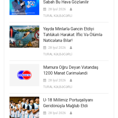
Sabah Bu Hava Gözlənilir
28 İyul 2026
TURAL KƏLBƏCƏRLİ
Yayda Minlərlə Gəncin Etdiyi
Təhlükəli Hərəkət: İflic Və Ölümlə
Nəticələnə Bilər!
28 İyul 2026
TURAL KƏLBƏCƏRLİ
Məmura Oğru Deyən Vətəndaş
1200 Manat Cərimələndi
28 İyul 2026
TURAL KƏLBƏCƏRLİ
U-18 Millimiz Portuqaliyanı
Geridönüşlə Məğlub Etdi
28 İyul 2026