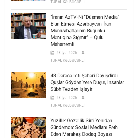
TURAL KƏLBƏCƏRLİ
“İranın AzTV-Ni “düşmən Media”
Elan Etməsi Azərbaycan-İran
Münasibətlərinin Bugünkü
Məntiqinə Sığmır” – Qulu
Məhərrəmli
28 İyul 2026
TURAL KƏLBƏCƏRLİ
48 Dərəcə Isti Şəhəri Dəyişdirdi:
Quşlar Göydən Yerə Düşür, Insanlar
Sübh Tezdən Işləyir
28 İyul 2026
TURAL KƏLBƏCƏRLİ
Yüzillik Gözəllik Sirri Yenidən
Gündəmdə: Sosial Medianı Fəth
Edən Mərakeş Dodaq Boyası –