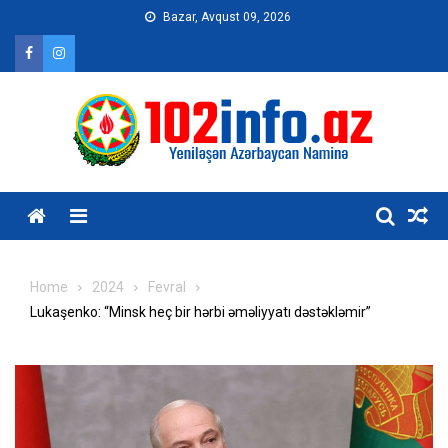
Skip
Bazar, Avqust 09, 2026
to
content
Home
2024
Fevral
Lukaşenko: “Minsk heç bir hərbi əməliyyatı dəstəkləmir”