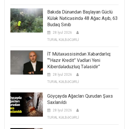
Bakıda Dünəndən Başlayan Güclü
Külək Nəticəsində 48 Ağac Aşıb, 63
Budaq Sınıb
28 İyul 2026
TURAL KƏLBƏCƏRLİ
İT Mütəxəssisindən Xəbərdarlıq:
“”Hazır Kredit” Vədləri Yeni
Kiberdələduzluq Tələsidir”
28 İyul 2026
TURAL KƏLBƏCƏRLİ
Göyçayda Ağacları Qurudan Şəxs
Saxlanıldı
28 İyul 2026
TURAL KƏLBƏCƏRLİ