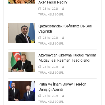
Aker Fassi Nədir?
28 İyul 2026
TURAL KƏLBƏCƏRLİ
Qazaxıstandakı Səfirimiz Də Geri
Çağırıldı
28 İyul 2026
TURAL KƏLBƏCƏRLİ
Azərbaycan-Ukrayna Hüquqi Yardım
Müqaviləsi Rəsmən Təsdiqləndi
28 İyul 2026
TURAL KƏLBƏCƏRLİ
Putin Və İlham Əliyev Telefon
Danışığı Apardı
28 İyul 2026
TURAL KƏLBƏCƏRLİ