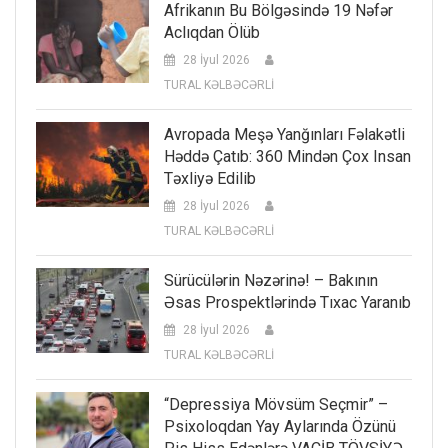
Afrikanın Bu Bölgəsində 19 Nəfər
Aclıqdan Ölüb
28 İyul 2026
TURAL KƏLBƏCƏRLİ
Avropada Meşə Yanğınları Fəlakətli
Həddə Çatıb: 360 Mindən Çox Insan
Təxliyə Edilib
28 İyul 2026
TURAL KƏLBƏCƏRLİ
Sürücülərin Nəzərinə! – Bakının
Əsas Prospektlərində Tıxac Yaranıb
28 İyul 2026
TURAL KƏLBƏCƏRLİ
“Depressiya Mövsüm Seçmir” –
Psixoloqdan Yay Aylarında Özünü