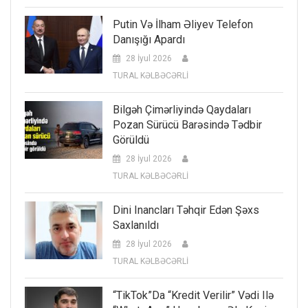
Putin Və İlham Əliyev Telefon
Danışığı Apardı
28 İyul 2026
TURAL KƏLBƏCƏRLİ
Bilgəh Çimərliyində Qaydaları
Pozan Sürücü Barəsində Tədbir
Görüldü
28 İyul 2026
TURAL KƏLBƏCƏRLİ
Dini Inancları Təhqir Edən Şəxs
Saxlanıldı
28 İyul 2026
TURAL KƏLBƏCƏRLİ
“TikTok”da “kredit Verilir” Vədi Ilə