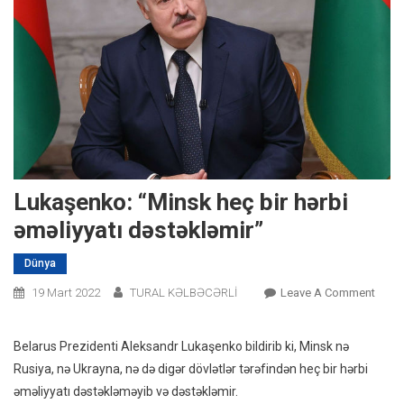
Lukaşenko: “Minsk heç bir hərbi
əməliyyatı dəstəkləmir”
Dünya
On
19 Mart 2022
TURAL KƏLBƏCƏRLİ
Leave A Comment
Luka
“Min
Belarus Prezidenti Aleksandr Lukaşenko bildirib ki, Minsk nə
Heç
Rusiya, nə Ukrayna, nə də digər dövlətlər tərəfindən heç bir hərbi
Bir
əməliyyatı dəstəkləməyib və dəstəkləmir.
Hərbi