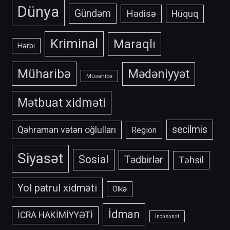
Dünya
Gündəm
Hadisə
Hüquq
Kriminal
Maraqlı
Hərbi
Müharibə
Mədəniyyət
Müsahibə
Mətbuat xidməti
secilmis
Qəhraman vətən oğlulları
Region
Siyasət
Sosial
Tədbirlər
Təhsil
Yol patrul xidməti
Ölkə
İdman
İCRA HAKİMİYYƏTİ
İncəsənət