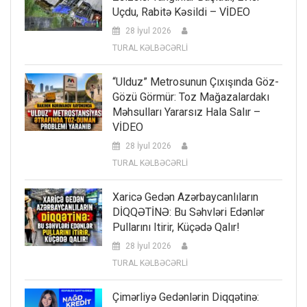
Uçdu, Rabitə Kəsildi – VİDEO
28 İyul 2026
TURAL KƏLBƏCƏRLİ
“Ulduz” Metrosunun Çıxışında Göz-
Gözü Görmür: Toz Mağazalardakı
Məhsulları Yararsız Hala Salır –
VİDEO
28 İyul 2026
TURAL KƏLBƏCƏRLİ
Xaricə Gedən Azərbaycanlıların
DİQQƏTİNƏ: Bu Səhvləri Edənlər
Pullarını Itirir, Küçədə Qalır!
28 İyul 2026
TURAL KƏLBƏCƏRLİ
Çimərliyə Gedənlərin Diqqətinə: