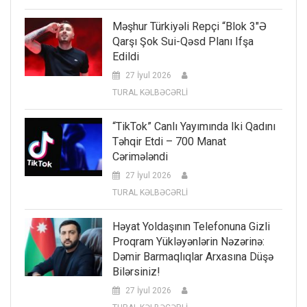
Məşhur Türkiyəli Repçi “Blok 3″ə
Qarşı Şok Sui-Qəsd Planı Ifşa
Edildi
27 İyul 2026
TURAL KƏLBƏCƏRLİ
“TikTok” Canlı Yayımında Iki Qadını
Təhqir Etdi – 700 Manat
Cərimələndi
27 İyul 2026
TURAL KƏLBƏCƏRLİ
Həyat Yoldaşının Telefonuna Gizli
Proqram Yükləyənlərin Nəzərinə:
Dəmir Barmaqlıqlar Arxasına Düşə
Bilərsiniz!
27 İyul 2026