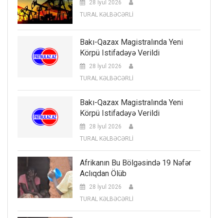
28 İyul 2026
TURAL KƏLBƏCƏRLİ
Bakı-Qazax Magistralında Yeni
Körpü Istifadəyə Verildi
28 İyul 2026
TURAL KƏLBƏCƏRLİ
Bakı-Qazax Magistralında Yeni
Körpü Istifadəyə Verildi
28 İyul 2026
TURAL KƏLBƏCƏRLİ
Afrikanın Bu Bölgəsində 19 Nəfər
Aclıqdan Ölüb
28 İyul 2026
TURAL KƏLBƏCƏRLİ