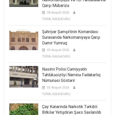
Qarşı Mübarizə
08 Avqust 2026
TURAL KƏLBƏCƏRLİ
Şəhriyar Şəmşirlinin Komandası:
Suraxanıda Narkomaniyaya Qarşı
Dəmir Yumruq
05 Avqust 2026
TURAL KƏLBƏCƏRLİ
Nəsimi Polisi Cəmiyyətin
Təhlükəsizliyi Naminə Fədakarlıq
Nümunəsi Göstərir
05 Avqust 2026
TURAL KƏLBƏCƏRLİ
Çay Kənarında Narkotik Tərkibli
Bitkilər Yetişdirən Şəxs Saxlanılıb