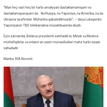
Əməli
“Mən heç vaxt heç bir hərbi əməliyyatı dəstəkləməmişəm və
Dəstə
dəstəkləməyəcəyəm də… Nə Rusiya, nə Yaponiya, nə Amerika, nə də
Ukrayna tərəfindən. Müharibə qəbuledilməzdir”, – deyə Lukaşenko
Yaponiyanın TBS telekanalına müsahibəsində deyib.
Eyni zamanda, Belarus prezidenti xatırladıb ki, Minsk və Moskva
müttəfiqdirlər və onların ən yaxın münasibətləri məhz hərbi-siyasi
sahədədir.
Mənbə: RİA Novosti