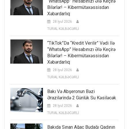
“WhatsApp” Hesabınızı Ələ Keçirə
Bilərlər! – Kibermütəxəssisdən
Xəbərdarlıq
28 İyul 2026
TURAL KƏLBƏCƏRLİ
“TikTok”da “kredit Verilir” Vədi Ilə
“WhatsApp” Hesabınızı Ələ Keçirə
Bilərlər! – Kibermütəxəssisdən
Xəbərdarlıq
28 İyul 2026
TURAL KƏLBƏCƏRLİ
Bakı Və Abşeronun Bəzi
Ərazilərində 2 Günlük Su Kəsiləcək
28 İyul 2026
TURAL KƏLBƏCƏRLİ
Bakıda Sınan Ağac Budağı Qadının