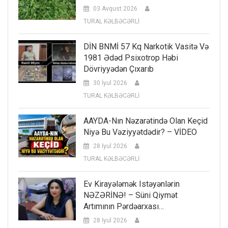
03 Avqust 2026
TURAL KƏLBƏCƏRLİ
DİN BNMİ 57 Kq Narkotik Vasitə Və
1981 Ədəd Psixotrop Həbi
Dövriyyədən Çıxarıb
30 İyul 2026
TURAL KƏLBƏCƏRLİ
AAYDA-Nın Nəzarətində Olan Keçid
Niyə Bu Vəziyyətdədir? – VİDEO
28 İyul 2026
TURAL KƏLBƏCƏRLİ
Ev Kirayələmək Istəyənlərin
NƏZƏRİNƏ! – Süni Qiymət
Artımının Pərdəarxası…
28 İyul 2026