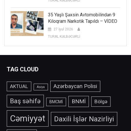
TURAL KƏLBƏCƏRLİ
35 Yaşlı Şəxsin Avtomobilindən 9
Kiloqram Narkotik Tapıldı – VİDEO
27 İyul 2026
TURAL KƏLBƏCƏRLİ
TAG CLOUD
Azərbaycan Polisi
AKTUAL
Asiya
Baş səhifə
BNMİ
Bölgə
BMCMİ
Cəmiyyət
Daxili İşlər Nazirliyi