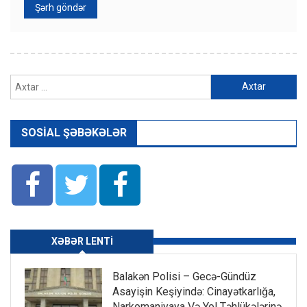
Axtarış:
SOSIAL ŞƏBƏKƏLƏR
XƏBƏR LENTI
Balakən Polisi – Gecə-Gündüz
Asayişin Keşiyində: Cinayətkarlığa,
Narkomaniyaya Və Yol Təhlükələrinə