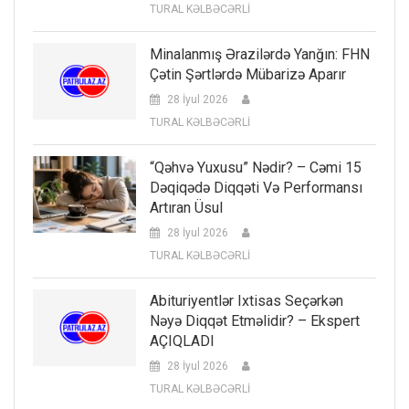
TURAL KƏLBƏCƏRLİ
Minalanmış Ərazilərdə Yanğın: FHN
Çətin Şərtlərdə Mübarizə Aparır
28 İyul 2026
TURAL KƏLBƏCƏRLİ
“Qəhvə Yuxusu” Nədir? – Cəmi 15
Dəqiqədə Diqqəti Və Performansı
Artıran Üsul
28 İyul 2026
TURAL KƏLBƏCƏRLİ
Abituriyentlər Ixtisas Seçərkən
Nəyə Diqqət Etməlidir? – Ekspert
AÇIQLADI
28 İyul 2026
TURAL KƏLBƏCƏRLİ