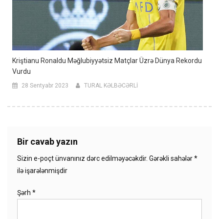
Kriştianu Ronaldu Məğlubiyyətsiz Matçlar Üzrə Dünya Rekordu
Vurdu
28 Sentyabr 2023
TURAL KƏLBƏCƏRLİ
Bir cavab yazın
Sizin e-poçt ünvanınız dərc edilməyəcəkdir.
Gərəkli sahələr
*
ilə işarələnmişdir
Şərh
*