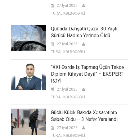
27 İyul 2026
TURAL KƏLBƏCƏRLİ
Qubada Dəhşətli Qəza: 30 Yaşlı
Sürücü Hadisə Yerində Öldü
27 İyul 2026
TURAL KƏLBƏCƏRLİ
“XXI Əsrdə Iş Tapmaq Üçün Təkcə
Diplom Kifayət Deyil” – EKSPERT
RƏYİ
27 İyul 2026
TURAL KƏLBƏCƏRLİ
Güclü Külək Bakıda Xəsarətlərə
Səbəb Oldu – 3 Nəfər Yaralandı
27 İyul 2026
TURAL KƏLBƏCƏRLİ