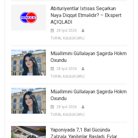
Abituriyentlər Ixtisas Seçərkən
Nəyə Diqqət Etməlidir? – Ekspert
AÇIQLADI
28 İyul 2026
TURAL KƏLBƏCƏRLİ
Müəllimini Güllələyən Şagirdə Hökm
Oxundu
28 İyul 2026
TURAL KƏLBƏCƏRLİ
Müəllimini Güllələyən Şagirdə Hökm
Oxundu
28 İyul 2026
TURAL KƏLBƏCƏRLİ
Yaponiyada 7,1 Bal Gücündə
Zəlzələ: Yanğınlar Başladı, Evlər