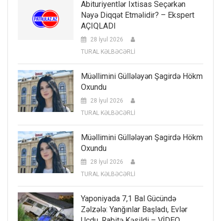
Abituriyentlər Ixtisas Seçərkən
Nəyə Diqqət Etməlidir? – Ekspert
AÇIQLADI
28 İyul 2026
TURAL KƏLBƏCƏRLİ
Müəllimini Güllələyən Şagirdə Hökm
Oxundu
28 İyul 2026
TURAL KƏLBƏCƏRLİ
Müəllimini Güllələyən Şagirdə Hökm
Oxundu
28 İyul 2026
TURAL KƏLBƏCƏRLİ
Yaponiyada 7,1 Bal Gücündə
Zəlzələ: Yanğınlar Başladı, Evlər
Uçdu, Rabitə Kəsildi – VİDEO