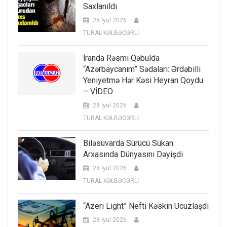
Saxlanıldı
28 İyul 2026
TURAL KƏLBƏCƏRLİ
İranda Rəsmi Qəbulda
“Azərbaycanım” Sədaları: Ərdəbilli
Yeniyetmə Hər Kəsi Heyran Qoydu
– VİDEO
28 İyul 2026
TURAL KƏLBƏCƏRLİ
Biləsuvarda Sürücü Sükan
Arxasında Dünyasını Dəyişdi
28 İyul 2026
TURAL KƏLBƏCƏRLİ
“Azeri Light” Nefti Kəskin Ucuzlaşdı
28 İyul 2026