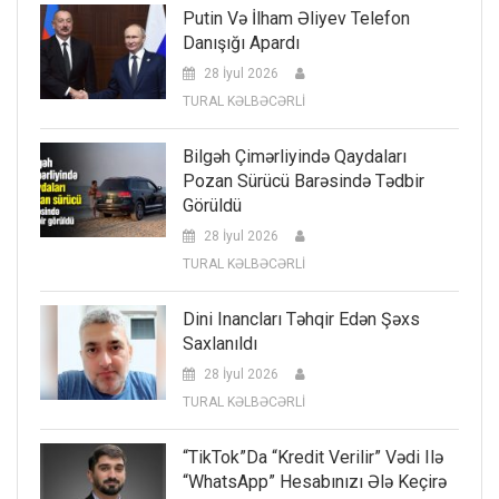
Putin Və İlham Əliyev Telefon
Danışığı Apardı
28 İyul 2026
TURAL KƏLBƏCƏRLİ
Bilgəh Çimərliyində Qaydaları
Pozan Sürücü Barəsində Tədbir
Görüldü
28 İyul 2026
TURAL KƏLBƏCƏRLİ
Dini Inancları Təhqir Edən Şəxs
Saxlanıldı
28 İyul 2026
TURAL KƏLBƏCƏRLİ
“TikTok”da “kredit Verilir” Vədi Ilə
“WhatsApp” Hesabınızı Ələ Keçirə