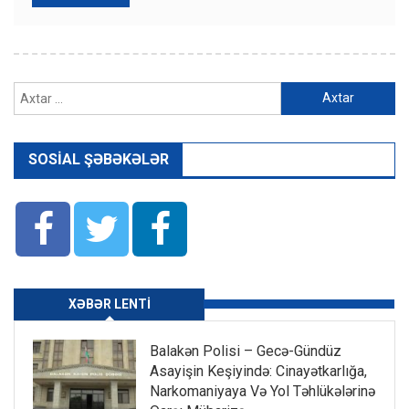
Axtarış:
SOSIAL ŞƏBƏKƏLƏR
XƏBƏR LENTI
Balakən Polisi – Gecə-Gündüz
Asayişin Keşiyində: Cinayətkarlığa,
Narkomaniyaya Və Yol Təhlükələrinə