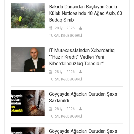
Bakıda Dünəndən Başlayan Güclü
Külək Nəticəsində 48 Ağac Aşıb, 63
Budaq Sınıb
28 İyul 2026
TURAL KƏLBƏCƏRLİ
İT Mütəxəssisindən Xəbərdarlıq:
“”Hazır Kredit” Vədləri Yeni
Kiberdələduzluq Tələsidir”
28 İyul 2026
TURAL KƏLBƏCƏRLİ
Göyçayda Ağacları Qurudan Şəxs
Saxlanıldı
28 İyul 2026
TURAL KƏLBƏCƏRLİ
Göyçayda Ağacları Qurudan Şəxs