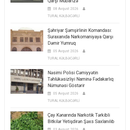
Qarşı Mübarizə
08 Avqust 2026
TURAL KƏLBƏCƏRLİ
Şəhriyar Şəmşirlinin Komandası:
Suraxanıda Narkomaniyaya Qarşı
Dəmir Yumruq
05 Avqust 2026
TURAL KƏLBƏCƏRLİ
Nəsimi Polisi Cəmiyyətin
Təhlükəsizliyi Naminə Fədakarlıq
Nümunəsi Göstərir
05 Avqust 2026
TURAL KƏLBƏCƏRLİ
Çay Kənarında Narkotik Tərkibli
Bitkilər Yetişdirən Şəxs Saxlanılıb
03 Avqust 2026