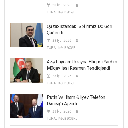
28 İyul 2026
TURAL KƏLBƏCƏRLİ
Qazaxıstandakı Səfirimiz Də Geri
Çağırıldı
28 İyul 2026
TURAL KƏLBƏCƏRLİ
Azərbaycan-Ukrayna Hüquqi Yardım
Müqaviləsi Rəsmən Təsdiqləndi
28 İyul 2026
TURAL KƏLBƏCƏRLİ
Putin Və İlham Əliyev Telefon
Danışığı Apardı
28 İyul 2026
TURAL KƏLBƏCƏRLİ