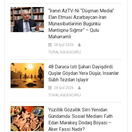
“İranın AzTV-Ni “düşmən Media”
Elan Etməsi Azərbaycan-İran
Münasibətlərinin Bugünkü
Məntiqinə Sığmır” – Qulu
Məhərrəmli
28 İyul 2026
TURAL KƏLBƏCƏRLİ
48 Dərəcə Isti Şəhəri Dəyişdirdi:
Quşlar Göydən Yerə Düşür, Insanlar
Sübh Tezdən Işləyir
28 İyul 2026
TURAL KƏLBƏCƏRLİ
Yüzillik Gözəllik Sirri Yenidən
Gündəmdə: Sosial Medianı Fəth
Edən Mərakeş Dodaq Boyası –
Aker Fassi Nədir?