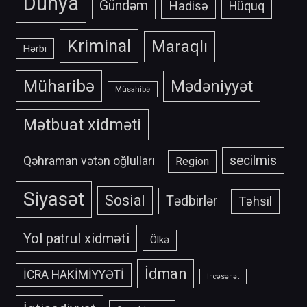
Dünya
Gündəm
Hadisə
Hüquq
Kriminal
Maraqlı
Hərbi
Müharibə
Mədəniyyət
Müsahibə
Mətbuat xidməti
secilmis
Qəhraman vətən oğlulları
Region
Siyasət
Sosial
Tədbirlər
Təhsil
Yol patrul xidməti
Ölkə
İdman
İCRA HAKİMİYYƏTİ
İncəsənət