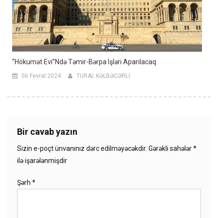
“Hökumət Evi”ndə Təmir-Bərpa Işləri Aparılacaq
06 Fevral 2024
TURAL KƏLBƏCƏRLİ
Bir cavab yazın
Sizin e-poçt ünvanınız dərc edilməyəcəkdir.
Gərəkli sahələr
*
ilə işarələnmişdir
Şərh
*