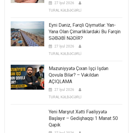
27 İyul 2026
TURAL KƏLBƏCƏRLİ
Eyni Dəniz, Fərqli Qiymətlər: Yan-
Yana Olan Çimərliklərdəki Bu Fərqin
SƏBƏBİ NƏDİR?
27 İyul 2026
TURAL KƏLBƏCƏRLİ
Məzuniyyətə Çıxan Işçi Işdən
Qovula Bilər? – Vəkildən
AÇIQLAMA
27 İyul 2026
TURAL KƏLBƏCƏRLİ
Yeni Marşrut Xətti Fəaliyyətə
Başlayır – Gedişhaqqı 1 Manat 50
Qəpik
27 İyul 2026