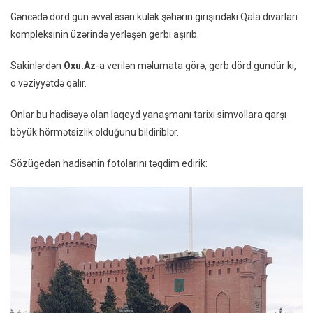
Qala
Gəncədə dörd gün əvvəl əsən külək şəhərin girişindəki Qala divarları
Divarl
kompleksinin üzərində yerləşən gerbi aşırıb.
Laqe
Yana
Sakinlərdən
Oxu.Az
-a verilən məlumata görə, gerb dörd gündür ki,
Aşan
o vəziyyətdə qalır.
Gerb
Niyə
Onlar bu hadisəyə olan laqeyd yanaşmanı tarixi simvollara qarşı
Düzəl
böyük hörmətsizlik olduğunu bildiriblər.
–
FOTO
Sözügedən hadisənin fotolarını təqdim edirik: