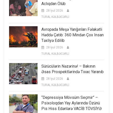
Aclıqdan Ölüb
28 İyul 2026
TURAL KƏLBƏCƏRLİ
Avropada Meşə Yanğınları Fəlakətli
Həddə Çatıb: 360 Mindən Çox Insan
Təxliyə Edilib
28 İyul 2026
TURAL KƏLBƏCƏRLİ
Sürücülərin Nəzərinə! – Bakının
Əsas Prospektlərində Tıxac Yaranıb
28 İyul 2026
TURAL KƏLBƏCƏRLİ
“Depressiya Mövsüm Seçmir” –
Psixoloqdan Yay Aylarında Özünü
Pis Hiss Edənlərə VACİB TÖVSİYƏ