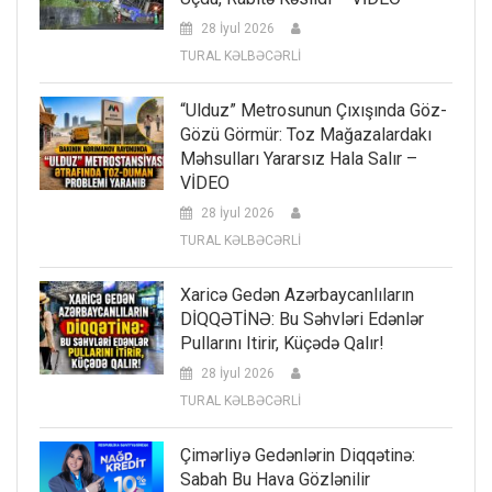
28 İyul 2026
TURAL KƏLBƏCƏRLİ
“Ulduz” Metrosunun Çıxışında Göz-
Gözü Görmür: Toz Mağazalardakı
Məhsulları Yararsız Hala Salır –
VİDEO
28 İyul 2026
TURAL KƏLBƏCƏRLİ
Xaricə Gedən Azərbaycanlıların
DİQQƏTİNƏ: Bu Səhvləri Edənlər
Pullarını Itirir, Küçədə Qalır!
28 İyul 2026
TURAL KƏLBƏCƏRLİ
Çimərliyə Gedənlərin Diqqətinə:
Sabah Bu Hava Gözlənilir