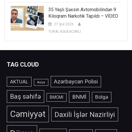
35 Yaşlı Şəxsin Avtomobilindən 9
Kiloqram Narkotik Tapıldı – VİDEO
27 İyul 2026
TURAL KƏLBƏCƏRLİ
TAG CLOUD
Azərbaycan Polisi
AKTUAL
Asiya
Baş səhifə
BNMİ
Bölgə
BMCMİ
Cəmiyyət
Daxili İşlər Nazirliyi