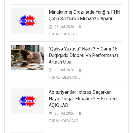
Minalanmış Ərazilərdə Yanğın: FHN
Çətin Şərtlərdə Mübarizə Aparır
28 İyul 2026
TURAL KƏLBƏCƏRLİ
“Qəhvə Yuxusu” Nədir? – Cəmi 15
Dəqiqədə Diqqəti Və Performansı
Artıran Üsul
28 İyul 2026
TURAL KƏLBƏCƏRLİ
Abituriyentlər Ixtisas Seçərkən
Nəyə Diqqət Etməlidir? – Ekspert
AÇIQLADI
28 İyul 2026
TURAL KƏLBƏCƏRLİ