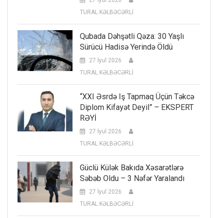
TURAL KƏLBƏCƏRLİ
Qubada Dəhşətli Qəza: 30 Yaşlı
Sürücü Hadisə Yerində Öldü
27 İyul 2026
TURAL KƏLBƏCƏRLİ
“XXI Əsrdə Iş Tapmaq Üçün Təkcə
Diplom Kifayət Deyil” – EKSPERT
RƏYİ
27 İyul 2026
TURAL KƏLBƏCƏRLİ
Güclü Külək Bakıda Xəsarətlərə
Səbəb Oldu – 3 Nəfər Yaralandı
27 İyul 2026
TURAL KƏLBƏCƏRLİ