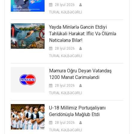
28 İyul 2026
TURAL KƏLBƏCƏRLİ
Yayda Minlərlə Gəncin Etdiyi
Təhlükəli Hərəkət: İflic Və Ölümlə
Nəticələnə Bilər!
28 İyul 2026
TURAL KƏLBƏCƏRLİ
Məmura Oğru Deyən Vətəndaş
1200 Manat Cərimələndi
28 İyul 2026
TURAL KƏLBƏCƏRLİ
U-18 Millimiz Portuqaliyanı
Geridönüşlə Məğlub Etdi
28 İyul 2026
TURAL KƏLBƏCƏRLİ