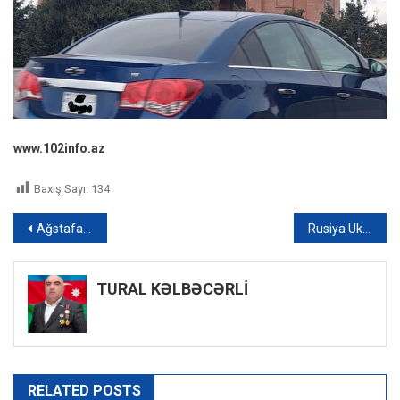
www.102info.az
Baxış Sayı:
134
Yazı
Ağstafada eyni yolda iki qəza: Xəsarət alanlar var
Rusiya Ukraynada fosfor bombaları istifadə edir – VİDEO
naviqasiyası
TURAL KƏLBƏCƏRLİ
RELATED POSTS