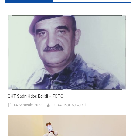
QHT Sədri Həbs Edildi – FOTO
14 Sentyabr 2023
TURAL KƏLBƏCƏRLİ