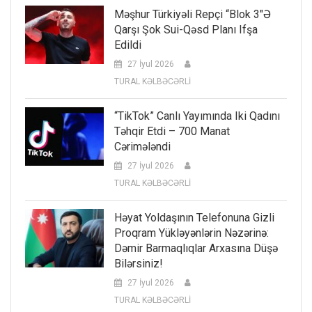
Məşhur Türkiyəli Repçi “Blok 3″ə
Qarşı Şok Sui-Qəsd Planı Ifşa
Edildi
27 İyul 2026
TURAL KƏLBƏCƏRLİ
“TikTok” Canlı Yayımında Iki Qadını
Təhqir Etdi – 700 Manat
Cərimələndi
27 İyul 2026
TURAL KƏLBƏCƏRLİ
Həyat Yoldaşının Telefonuna Gizli
Proqram Yükləyənlərin Nəzərinə:
Dəmir Barmaqlıqlar Arxasına Düşə
Bilərsiniz!
27 İyul 2026
TURAL KƏLBƏCƏRLİ