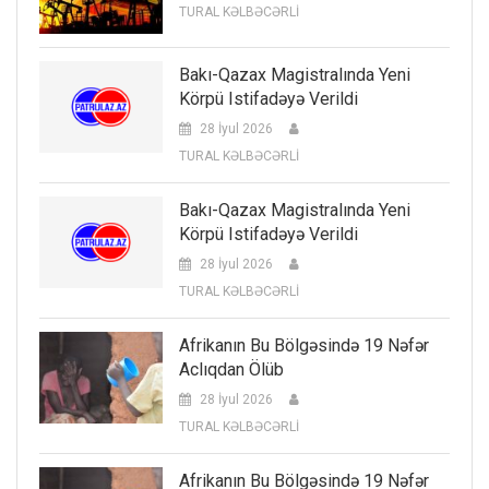
TURAL KƏLBƏCƏRLİ
Bakı-Qazax Magistralında Yeni
Körpü Istifadəyə Verildi
28 İyul 2026
TURAL KƏLBƏCƏRLİ
Bakı-Qazax Magistralında Yeni
Körpü Istifadəyə Verildi
28 İyul 2026
TURAL KƏLBƏCƏRLİ
Afrikanın Bu Bölgəsində 19 Nəfər
Aclıqdan Ölüb
28 İyul 2026
TURAL KƏLBƏCƏRLİ
Afrikanın Bu Bölgəsində 19 Nəfər