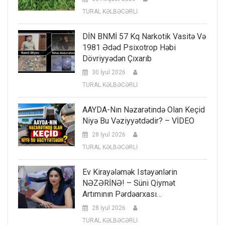
TURAL KƏLBƏCƏRLİ
DİN BNMİ 57 Kq Narkotik Vasitə Və
1981 Ədəd Psixotrop Həbi
Dövriyyədən Çıxarıb
30 İyul 2026
TURAL KƏLBƏCƏRLİ
AAYDA-Nın Nəzarətində Olan Keçid
Niyə Bu Vəziyyətdədir? – VİDEO
28 İyul 2026
TURAL KƏLBƏCƏRLİ
Ev Kirayələmək Istəyənlərin
NƏZƏRİNƏ! – Süni Qiymət
Artımının Pərdəarxası…
28 İyul 2026
TURAL KƏLBƏCƏRLİ