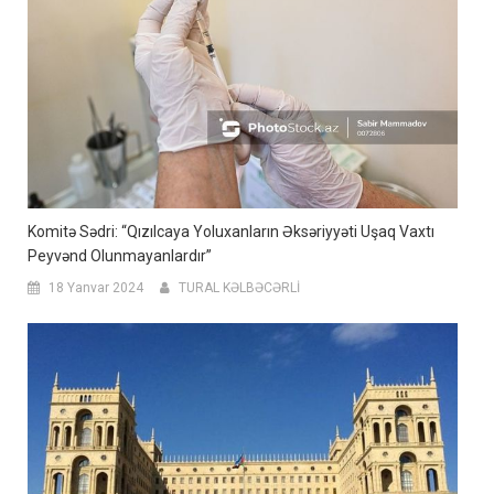
Komitə Sədri: “Qızılcaya Yoluxanların Əksəriyyəti Uşaq Vaxtı
Peyvənd Olunmayanlardır”
18 Yanvar 2024
TURAL KƏLBƏCƏRLİ