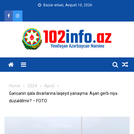
Skip
Bazar ertəsi, Avqust 10, 2026
to
content
Home
2024
Aprel
Gəncənin qala divarlarına laqeyd yanaşma: Aşan gerb niyə
düzəldilmir? – FOTO