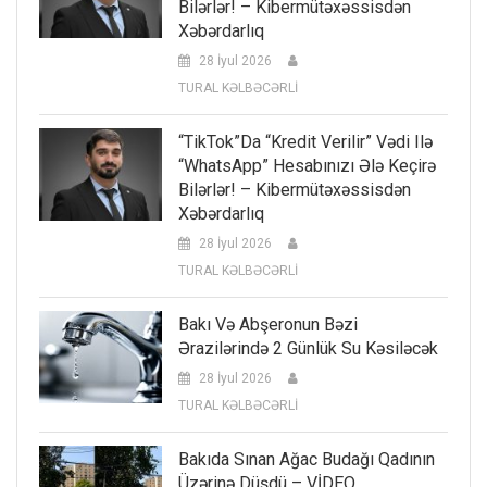
Bilərlər! – Kibermütəxəssisdən
Xəbərdarlıq
28 İyul 2026
TURAL KƏLBƏCƏRLİ
“TikTok”da “kredit Verilir” Vədi Ilə
“WhatsApp” Hesabınızı Ələ Keçirə
Bilərlər! – Kibermütəxəssisdən
Xəbərdarlıq
28 İyul 2026
TURAL KƏLBƏCƏRLİ
Bakı Və Abşeronun Bəzi
Ərazilərində 2 Günlük Su Kəsiləcək
28 İyul 2026
TURAL KƏLBƏCƏRLİ
Bakıda Sınan Ağac Budağı Qadının
Üzərinə Düşdü – VİDEO