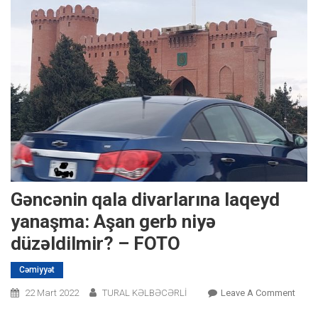
Gəncənin qala divarlarına laqeyd
yanaşma: Aşan gerb niyə
düzəldilmir? – FOTO
Cəmiyyət
On
22 Mart 2022
TURAL KƏLBƏCƏRLİ
Leave A Comment
Gənc