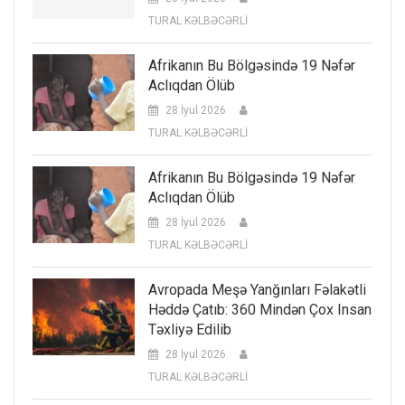
TURAL KƏLBƏCƏRLİ
Afrikanın Bu Bölgəsində 19 Nəfər
Aclıqdan Ölüb
28 İyul 2026
TURAL KƏLBƏCƏRLİ
Afrikanın Bu Bölgəsində 19 Nəfər
Aclıqdan Ölüb
28 İyul 2026
TURAL KƏLBƏCƏRLİ
Avropada Meşə Yanğınları Fəlakətli
Həddə Çatıb: 360 Mindən Çox Insan
Təxliyə Edilib
28 İyul 2026
TURAL KƏLBƏCƏRLİ