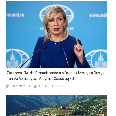
Zaxarova: “Aİ-Nin Ermənistandakı Müşahidə Missiyası Rusiya,
İran Və Azərbaycan Əleyhinə Casusluq Edir”
20 Mart 2024
TURAL KƏLBƏCƏRLİ