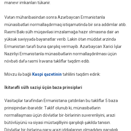
manevr imkanları tükənir.
TƏHL
Vətən müharibəsindən sonra Azərbaycan Ermənistanla
münasibətləri normallaşdırmaq istiqamətində bir sıra addımlar atıb.
Rəsmi Bakı sülh müqaviləsi imzalamağa hazır olmasına dair ən
yüksək səviyyədə bəyanatlar verib. Lakin ötən müddət ərzində
Ermənistan tərəfi buna qarşılıq verməyib. Azərbaycan Xarici İşlər
Nazirliyi Ermənistanla münasibətlərin normallaşdırılması üçün
növbəti dəfə rəsmi İrəvana təkliflər təqdim edib.
Mövzu ilə bağlı
Kaspi qəzetinin
təhlilini təqdim edirik:
İkitərəfli sülh sazişi üçün baza prinsipləri
Vasitəçilər tərəfindən Ermənistana çatdırılan bu təkliflər 5 baza
prinsipindən ibarətdir. Təklif olunub ki, münasibətlərin
normallaşması üçün dövlətlər bir-birlərinin suverenliyini, ərazi
bütövlüyünü və siyasi müstəqilliyini qarşılıqlı şəkildə tanısın.
Dövlətlər bir-birlərinə qarşı ərazi iddialarının olmadığını qarşılıqlı