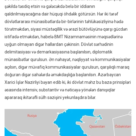
şəkildə təsdiq etsin və gələcəkdə belə bir iddianın
qaldırılmayacağına dair hüquqi öhdəlik götürsün. Hər iki tərəf
dövlətlərarası münasibətlərdə bir-birlərinin təhlükəsizliyinə hədə
törətməkdən, siyasi müstəqillik və ərazi bütövlüyünə qarşı gücdən
istifadə etməkdən, habelə BMT Nizamnaməsinin məqsədlərinə
uyğun olmayan digər hallardan çəkinsin. Dövlət sərhədinin
delimitasiyası və demarkasiyasına başlanılsın, diplomatik
münasibətlər qurulsun. Ən nəhayət, nəqliyyat və kommunikasiyalar
açılsın, digər müvafiq kommunikasiyalar qurulsun, qarşılıqlı maraq
doğuran digər sahələrdə əməkdaşlığa başlanılsın. Azərbaycan
Xarici İşlər Nazirliyi bəyan edib ki, iki dövlət məhz bu baza prinsipləri
əsasında intensiv, substantiv və nəticəyə yönələn danışıqlar
apararaq ikitərəfli sülh sazişini yekunlaşdıra bilər.