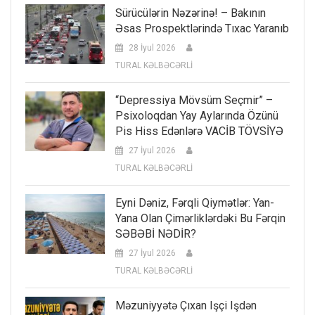
Sürücülərin Nəzərinə! – Bakının
Əsas Prospektlərində Tıxac Yaranıb
28 İyul 2026
TURAL KƏLBƏCƏRLİ
“Depressiya Mövsüm Seçmir” –
Psixoloqdan Yay Aylarında Özünü
Pis Hiss Edənlərə VACİB TÖVSİYƏ
27 İyul 2026
TURAL KƏLBƏCƏRLİ
Eyni Dəniz, Fərqli Qiymətlər: Yan-
Yana Olan Çimərliklərdəki Bu Fərqin
SƏBƏBİ NƏDİR?
27 İyul 2026
TURAL KƏLBƏCƏRLİ
Məzuniyyətə Çıxan Işçi Işdən