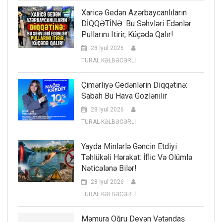
Xaricə Gedən Azərbaycanlıların
DİQQƏTİNƏ: Bu Səhvləri Edənlər
Pullarını Itirir, Küçədə Qalır!
28 İyul 2026
TURAL KƏLBƏCƏRLİ
Çimərliyə Gedənlərin Diqqətinə:
Sabah Bu Hava Gözlənilir
28 İyul 2026
TURAL KƏLBƏCƏRLİ
Yayda Minlərlə Gəncin Etdiyi
Təhlükəli Hərəkət: İflic Və Ölümlə
Nəticələnə Bilər!
28 İyul 2026
TURAL KƏLBƏCƏRLİ
Məmura Oğru Deyən Vətəndaş