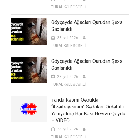
TURAL KƏLBƏCƏRLİ
Göyçayda Ağacları Qurudan Şəxs
Saxlanıldı
28 İyul 2026
TURAL KƏLBƏCƏRLİ
Göyçayda Ağacları Qurudan Şəxs
Saxlanıldı
28 İyul 2026
TURAL KƏLBƏCƏRLİ
İranda Rəsmi Qəbulda
“Azərbaycanım” Sədaları: Ərdəbilli
Yeniyetmə Hər Kəsi Heyran Qoydu
– VİDEO
28 İyul 2026
TURAL KƏLBƏCƏRLİ