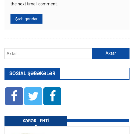
the next time I comment.
Axtarış:
SOSIAL ŞƏBƏKƏLƏR
XƏBƏR LENTI