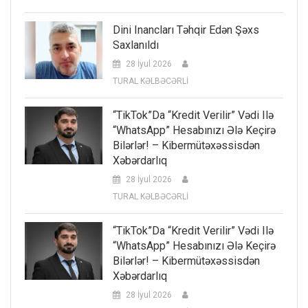
Dini Inancları Təhqir Edən Şəxs
Saxlanıldı
28 İyul 2026
TURAL KƏLBƏCƏRLİ
“TikTok”da “kredit Verilir” Vədi Ilə
“WhatsApp” Hesabınızı Ələ Keçirə
Bilərlər! – Kibermütəxəssisdən
Xəbərdarlıq
28 İyul 2026
TURAL KƏLBƏCƏRLİ
“TikTok”da “kredit Verilir” Vədi Ilə
“WhatsApp” Hesabınızı Ələ Keçirə
Bilərlər! – Kibermütəxəssisdən
Xəbərdarlıq
28 İyul 2026