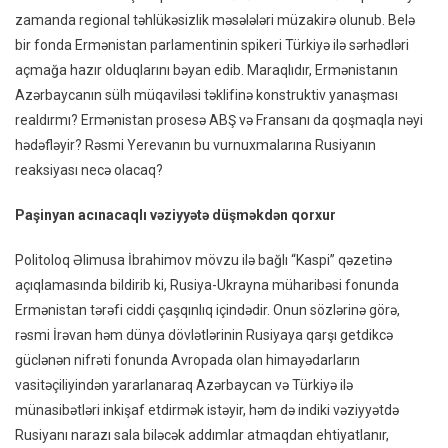
zamanda regional təhlükəsizlik məsələləri müzakirə olunub. Belə
bir fonda Ermənistan parlamentinin spikeri Türkiyə ilə sərhədləri
açmağa hazır olduqlarını bəyan edib. Maraqlıdır, Ermənistanın
Azərbaycanın sülh müqaviləsi təklifinə konstruktiv yanaşması
realdırmı? Ermənistan prosesə ABŞ və Fransanı da qoşmaqla nəyi
hədəfləyir? Rəsmi Yerevanın bu vurnuxmalarına Rusiyanın
reaksiyası necə olacaq?
Paşinyan acınacaqlı vəziyyətə düşməkdən qorxur
Politoloq Əlimusa İbrahimov mövzu ilə bağlı “Kaspi” qəzetinə
açıqlamasında bildirib ki, Rusiya-Ukrayna müharibəsi fonunda
Ermənistan tərəfi ciddi çaşqınlıq içindədir. Onun sözlərinə görə,
rəsmi İrəvan həm dünya dövlətlərinin Rusiyaya qarşı getdikcə
güclənən nifrəti fonunda Avropada olan himayədarların
vasitəçiliyindən yararlanaraq Azərbaycan və Türkiyə ilə
münasibətləri inkişaf etdirmək istəyir, həm də indiki vəziyyətdə
Rusiyanı narazı sala biləcək addımlar atmaqdan ehtiyatlanır,