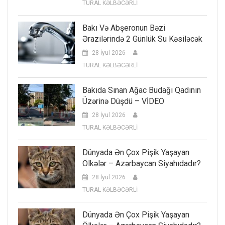
TURAL KƏLBƏCƏRLİ
Bakı Və Abşeronun Bəzi
Ərazilərində 2 Günlük Su Kəsiləcək
28 İyul 2026
TURAL KƏLBƏCƏRLİ
Bakıda Sınan Ağac Budağı Qadının
Üzərinə Düşdü – VİDEO
28 İyul 2026
TURAL KƏLBƏCƏRLİ
Dünyada Ən Çox Pişik Yaşayan
Ölkələr – Azərbaycan Siyahıdadır?
28 İyul 2026
TURAL KƏLBƏCƏRLİ
Dünyada Ən Çox Pişik Yaşayan