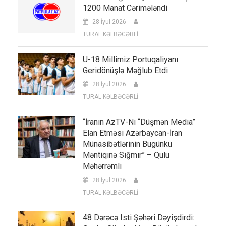
1200 Manat Cərimələndi
28 İyul 2026
TURAL KƏLBƏCƏRLİ
U-18 Millimiz Portuqaliyanı
Geridönüşlə Məğlub Etdi
28 İyul 2026
TURAL KƏLBƏCƏRLİ
“İranın AzTV-Ni “düşmən Media”
Elan Etməsi Azərbaycan-İran
Münasibətlərinin Bugünkü
Məntiqinə Sığmır” – Qulu
Məhərrəmli
28 İyul 2026
TURAL KƏLBƏCƏRLİ
48 Dərəcə Isti Şəhəri Dəyişdirdi: