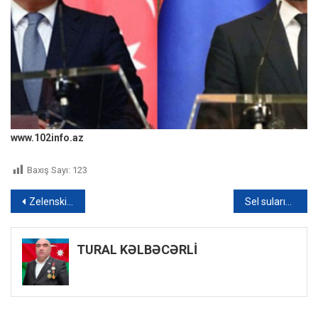
www.102info.az
Baxış Sayı:
123
Yazı
Zelenski “Danışıqlar uğursuz olarsa, bu, üçüncü dünya müharibəsi demək olacaq”
Sel sularının təsirindən Masallı rayonunda 8 kənd qazsız qaldı – VİDEO
naviqasiyası
TURAL KƏLBƏCƏRLİ