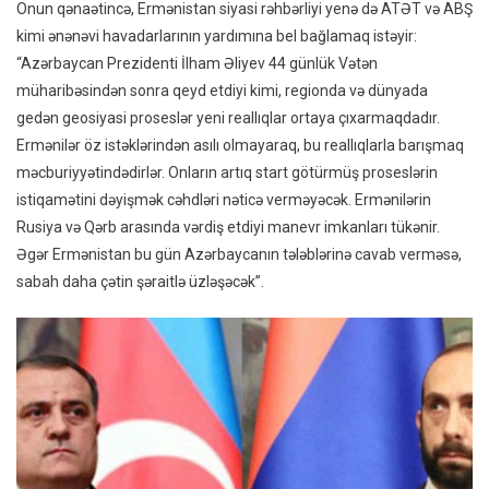
Onun qənaətincə, Ermənistan siyasi rəhbərliyi yenə də ATƏT və ABŞ
kimi ənənəvi havadarlarının yardımına bel bağlamaq istəyir:
“Azərbaycan Prezidenti İlham Əliyev 44 günlük Vətən
müharibəsindən sonra qeyd etdiyi kimi, regionda və dünyada
gedən geosiyasi proseslər yeni reallıqlar ortaya çıxarmaqdadır.
Ermənilər öz istəklərindən asılı olmayaraq, bu reallıqlarla barışmaq
məcburiyyətindədirlər. Onların artıq start götürmüş proseslərin
istiqamətini dəyişmək cəhdləri nəticə verməyəcək. Ermənilərin
Rusiya və Qərb arasında vərdiş etdiyi manevr imkanları tükənir.
Əgər Ermənistan bu gün Azərbaycanın tələblərinə cavab verməsə,
sabah daha çətin şəraitlə üzləşəcək”.