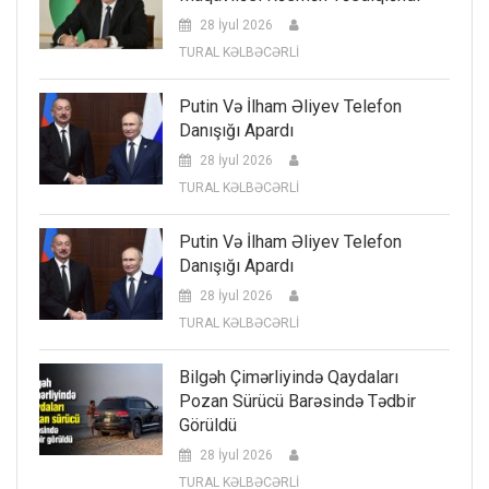
28 İyul 2026
TURAL KƏLBƏCƏRLİ
Putin Və İlham Əliyev Telefon
Danışığı Apardı
28 İyul 2026
TURAL KƏLBƏCƏRLİ
Putin Və İlham Əliyev Telefon
Danışığı Apardı
28 İyul 2026
TURAL KƏLBƏCƏRLİ
Bilgəh Çimərliyində Qaydaları
Pozan Sürücü Barəsində Tədbir
Görüldü
28 İyul 2026
TURAL KƏLBƏCƏRLİ