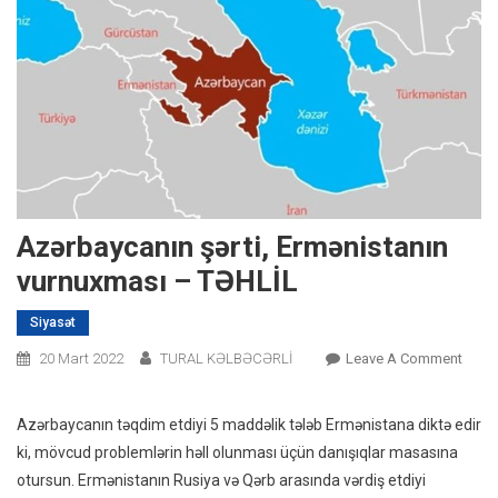
Azərbaycanın şərti, Ermənistanın
vurnuxması – TƏHLİL
Siyasət
On
20 Mart 2022
TURAL KƏLBƏCƏRLİ
Leave A Comment
Azərb
Şərti,
Azərbaycanın təqdim etdiyi 5 maddəlik tələb Ermənistana diktə edir
Ermən
ki, mövcud problemlərin həll olunması üçün danışıqlar masasına
Vurn
otursun. Ermənistanın Rusiya və Qərb arasında vərdiş etdiyi
–