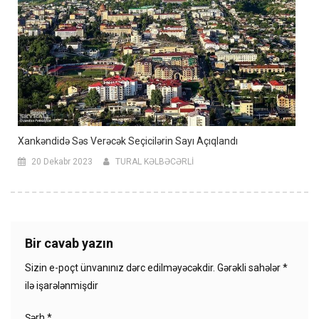
Xankəndidə Səs Verəcək Seçicilərin Sayı Açıqlandı
20 Dekabr 2023
TURAL KƏLBƏCƏRLİ
Bir cavab yazın
Sizin e-poçt ünvanınız dərc edilməyəcəkdir.
Gərəkli sahələr
*
ilə işarələnmişdir
Şərh
*