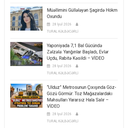
Müəllimini Güllələyən Şagirdə Hökm
Oxundu
28 İyul 2026
TURAL KƏLBƏCƏRLİ
Yaponiyada 7,1 Bal Gücündə
Zəlzələ: Yanğınlar Başladı, Evlər
Uçdu, Rabitə Kəsildi – VİDEO
28 İyul 2026
TURAL KƏLBƏCƏRLİ
“Ulduz” Metrosunun Çıxışında Göz-
Gözü Görmür: Toz Mağazalardakı
Məhsulları Yararsız Hala Salır –
VİDEO
28 İyul 2026
TURAL KƏLBƏCƏRLİ