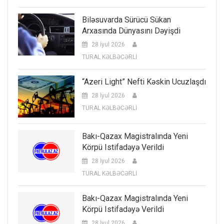
Biləsuvarda Sürücü Sükan
Arxasında Dünyasını Dəyişdi
28 İyul 2026
TURAL KƏLBƏCƏRLİ
“Azeri Light” Nefti Kəskin Ucuzlaşdı
28 İyul 2026
TURAL KƏLBƏCƏRLİ
Bakı-Qazax Magistralında Yeni
Körpü Istifadəyə Verildi
28 İyul 2026
TURAL KƏLBƏCƏRLİ
Bakı-Qazax Magistralında Yeni
Körpü Istifadəyə Verildi
28 İyul 2026