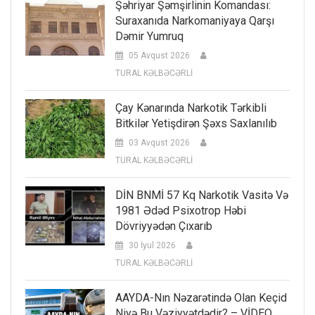
Şəhriyar Şəmşirlinin Komandası:
Suraxanıda Narkomaniyaya Qarşı
Dəmir Yumruq
05 Avqust 2026
TURAL KƏLBƏCƏRLİ
Çay Kənarında Narkotik Tərkibli
Bitkilər Yetişdirən Şəxs Saxlanılıb
03 Avqust 2026
TURAL KƏLBƏCƏRLİ
DİN BNMİ 57 Kq Narkotik Vasitə Və
1981 Ədəd Psixotrop Həbi
Dövriyyədən Çıxarıb
30 İyul 2026
TURAL KƏLBƏCƏRLİ
AAYDA-Nın Nəzarətində Olan Keçid
Niyə Bu Vəziyyətdədir? – VİDEO