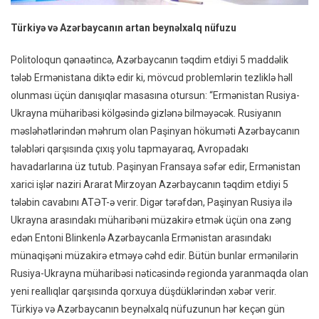
Türkiyə və Azərbaycanın artan beynəlxalq nüfuzu
Politoloqun qənaətincə, Azərbaycanın təqdim etdiyi 5 maddəlik
tələb Ermənistana diktə edir ki, mövcud problemlərin tezliklə həll
olunması üçün danışıqlar masasına otursun: “Ermənistan Rusiya-
Ukrayna müharibəsi kölgəsində gizlənə bilməyəcək. Rusiyanın
məsləhətlərindən məhrum olan Paşinyan hökuməti Azərbaycanın
tələbləri qarşısında çıxış yolu tapmayaraq, Avropadakı
havadarlarına üz tutub. Paşinyan Fransaya səfər edir, Ermənistan
xarici işlər naziri Ararat Mirzoyan Azərbaycanın təqdim etdiyi 5
tələbin cavabını ATƏT-ə verir. Digər tərəfdən, Paşinyan Rusiya ilə
Ukrayna arasındakı müharibəni müzakirə etmək üçün ona zəng
edən Entoni Blinkenlə Azərbaycanla Ermənistan arasındakı
münaqişəni müzakirə etməyə cəhd edir. Bütün bunlar ermənilərin
Rusiya-Ukrayna müharibəsi nəticəsində regionda yaranmaqda olan
yeni reallıqlar qarşısında qorxuya düşdüklərindən xəbər verir.
Türkiyə və Azərbaycanın beynəlxalq nüfuzunun hər keçən gün