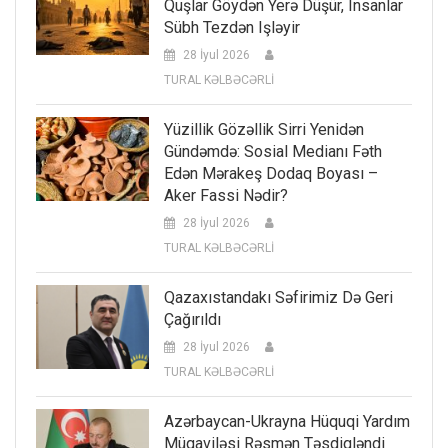
Quşlar Göydən Yerə Düşür, Insanlar
Sübh Tezdən Işləyir
28 İyul 2026
TURAL KƏLBƏCƏRLİ
Yüzillik Gözəllik Sirri Yenidən
Gündəmdə: Sosial Medianı Fəth
Edən Mərakeş Dodaq Boyası –
Aker Fassi Nədir?
28 İyul 2026
TURAL KƏLBƏCƏRLİ
Qazaxıstandakı Səfirimiz Də Geri
Çağırıldı
28 İyul 2026
TURAL KƏLBƏCƏRLİ
Azərbaycan-Ukrayna Hüquqi Yardım
Müqaviləsi Rəsmən Təsdiqləndi