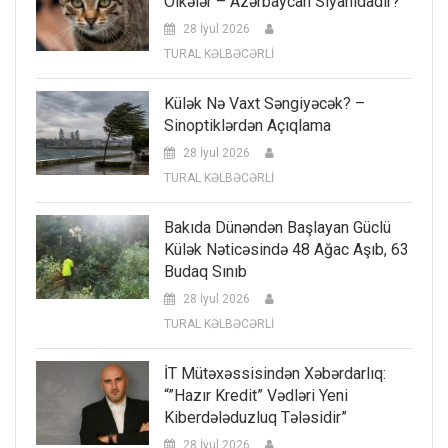
Ölkələr – Azərbaycan Siyahıdadır?
28 İyul 2026
TURAL KƏLBƏCƏRLİ
Külək Nə Vaxt Səngiyəcək? –
Sinoptiklərdən Açıqlama
28 İyul 2026
TURAL KƏLBƏCƏRLİ
Bakıda Dünəndən Başlayan Güclü
Külək Nəticəsində 48 Ağac Aşıb, 63
Budaq Sınıb
28 İyul 2026
TURAL KƏLBƏCƏRLİ
İT Mütəxəssisindən Xəbərdarlıq:
“”Hazır Kredit” Vədləri Yeni
Kiberdələduzluq Tələsidir”
28 İyul 2026