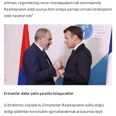
artması, regionda baş verən münaqişələrin həll olunmasında
Azərbaycanın ciddi oyunçu kimi ortaya çıxması erməni strateqlərini
ciddi narahat edir”.
Ermənilər daha çətin şəraitlə üzləşəcəklər
Ə.İbrahimov söyləyib ki, Ermənistan Azərbaycanın sülhə doğru
atdığı addımları konstruktiv qiymətləndirmək arzusunda deyil.