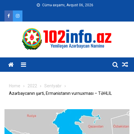
Skip
Cümə axşamı, Avqust 06, 2026
to
content
Home
2022
Sentyabr
Azərbaycanın şərti, Ermənistanın vurnuxması – TƏHLİL