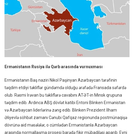
Ermənistanın Rusiya ilə Qərb arasında vurnuxması
Ermənistanın Baş naziri Nikol Paşinyan Azərbaycan tərəfinin
təqdim etdiyi təkliflər gündəmdə olduğu ərəfədə Fransada səfərdə
olub. Rəsmi İrəvan bu təkliflərə cavabını ATƏT-in Minsk qrupuna
təqdim edib. Ardınca ABŞ dövlət katibi Entoni Blinken Ermənistan
və Azərbaycan liderlərinə zəng edib. Blinken Prezident İlham
Əliyevlə söhbət zamanı Cənubi Qafqaz regionunda postmünaqişə
dövrünə aid məsələlər, o cümlədən Ermənistanla Azərbaycan
arasında normallaşma prosesi barədə fikir mübadiləsi aparıb. Eyni