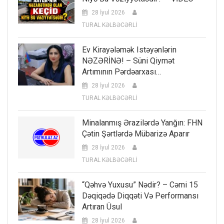
28 İyul 2026
TURAL KƏLBƏCƏRLİ
Ev Kirayələmək Istəyənlərin
NƏZƏRİNƏ! – Süni Qiymət
Artımının Pərdəarxası…
28 İyul 2026
TURAL KƏLBƏCƏRLİ
Minalanmış Ərazilərdə Yanğın: FHN
Çətin Şərtlərdə Mübarizə Aparır
28 İyul 2026
TURAL KƏLBƏCƏRLİ
“Qəhvə Yuxusu” Nədir? – Cəmi 15
Dəqiqədə Diqqəti Və Performansı
Artıran Üsul
28 İyul 2026