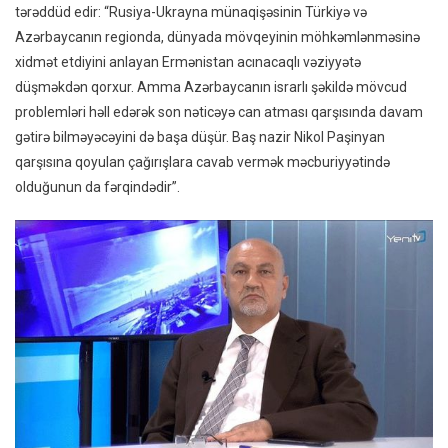
tərəddüd edir: “Rusiya-Ukrayna münaqişəsinin Türkiyə və
Azərbaycanın regionda, dünyada mövqeyinin möhkəmlənməsinə
xidmət etdiyini anlayan Ermənistan acınacaqlı vəziyyətə
düşməkdən qorxur. Amma Azərbaycanın israrlı şəkildə mövcud
problemləri həll edərək son nəticəyə can atması qarşısında davam
gətirə bilməyəcəyini də başa düşür. Baş nazir Nikol Paşinyan
qarşısına qoyulan çağırışlara cavab vermək məcburiyyətində
olduğunun da fərqindədir”.