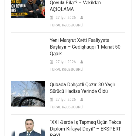
Qovula Bilər? – Vəkildən
AÇIQLAMA
27 İyul 2026
TURAL KƏLBƏCƏRLİ
Yeni Marşrut Xətti Fəaliyyətə
Başlayır – Gedişhaqqı 1 Manat 50
Qəpik
27 İyul 2026
TURAL KƏLBƏCƏRLİ
Qubada Dəhşətli Qəza: 30 Yaşlı
Sürücü Hadisə Yerində Öldü
27 İyul 2026
TURAL KƏLBƏCƏRLİ
“XXI Əsrdə Iş Tapmaq Üçün Təkcə
Diplom Kifayət Deyil” – EKSPERT
RƏYİ