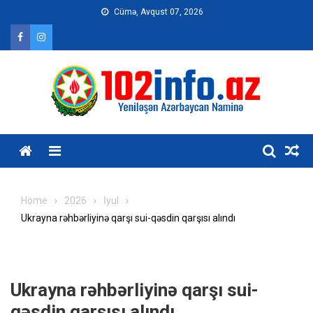
Skip
Cümə, Avqust 07, 2026
to
content
Home
2026
İyul
Ukrayna rəhbərliyinə qarşı sui-qəsdin qarşısı alındı
Ukrayna rəhbərliyinə qarşı sui-
qəsdin qarşısı alındı