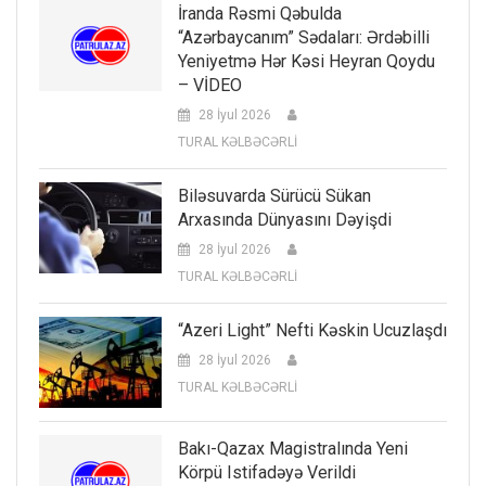
İranda Rəsmi Qəbulda
“Azərbaycanım” Sədaları: Ərdəbilli
Yeniyetmə Hər Kəsi Heyran Qoydu
– VİDEO
28 İyul 2026
TURAL KƏLBƏCƏRLİ
Biləsuvarda Sürücü Sükan
Arxasında Dünyasını Dəyişdi
28 İyul 2026
TURAL KƏLBƏCƏRLİ
“Azeri Light” Nefti Kəskin Ucuzlaşdı
28 İyul 2026
TURAL KƏLBƏCƏRLİ
Bakı-Qazax Magistralında Yeni
Körpü Istifadəyə Verildi