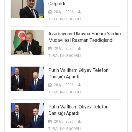
Çağırıldı
28 İyul 2026
TURAL KƏLBƏCƏRLİ
Azərbaycan-Ukrayna Hüquqi Yardım
Müqaviləsi Rəsmən Təsdiqləndi
28 İyul 2026
TURAL KƏLBƏCƏRLİ
Putin Və İlham Əliyev Telefon
Danışığı Apardı
28 İyul 2026
TURAL KƏLBƏCƏRLİ
Putin Və İlham Əliyev Telefon
Danışığı Apardı
28 İyul 2026
TURAL KƏLBƏCƏRLİ