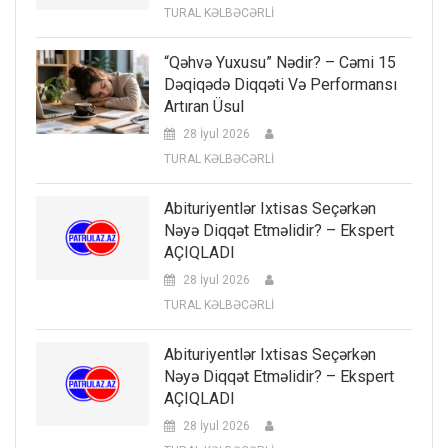
TURAL KƏLBƏCƏRLİ
“Qəhvə Yuxusu” Nədir? – Cəmi 15
Dəqiqədə Diqqəti Və Performansı
Artıran Üsul
28 İyul 2026
TURAL KƏLBƏCƏRLİ
Abituriyentlər Ixtisas Seçərkən
Nəyə Diqqət Etməlidir? – Ekspert
AÇIQLADI
28 İyul 2026
TURAL KƏLBƏCƏRLİ
Abituriyentlər Ixtisas Seçərkən
Nəyə Diqqət Etməlidir? – Ekspert
AÇIQLADI
28 İyul 2026