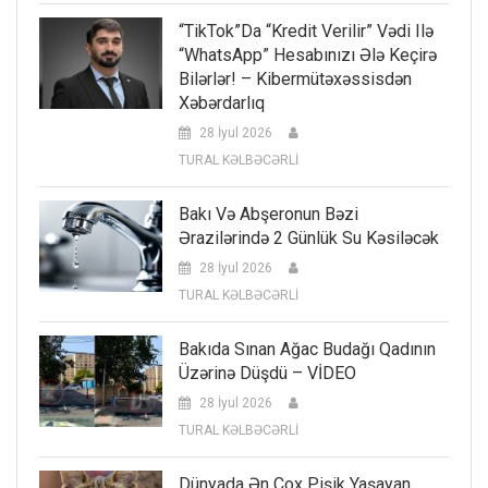
“TikTok”da “kredit Verilir” Vədi Ilə
“WhatsApp” Hesabınızı Ələ Keçirə
Bilərlər! – Kibermütəxəssisdən
Xəbərdarlıq
28 İyul 2026
TURAL KƏLBƏCƏRLİ
Bakı Və Abşeronun Bəzi
Ərazilərində 2 Günlük Su Kəsiləcək
28 İyul 2026
TURAL KƏLBƏCƏRLİ
Bakıda Sınan Ağac Budağı Qadının
Üzərinə Düşdü – VİDEO
28 İyul 2026
TURAL KƏLBƏCƏRLİ
Dünyada Ən Çox Pişik Yaşayan