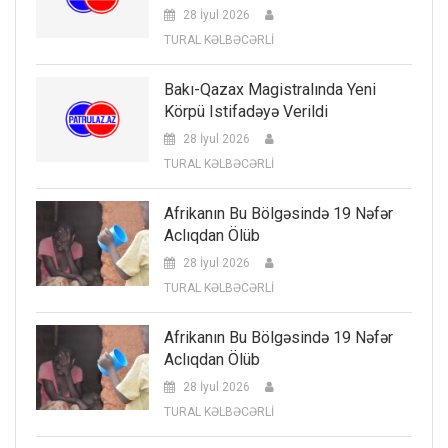
28 İyul 2026
TURAL KƏLBƏCƏRLİ
Bakı-Qazax Magistralında Yeni
Körpü Istifadəyə Verildi
28 İyul 2026
TURAL KƏLBƏCƏRLİ
Afrikanın Bu Bölgəsində 19 Nəfər
Aclıqdan Ölüb
28 İyul 2026
TURAL KƏLBƏCƏRLİ
Afrikanın Bu Bölgəsində 19 Nəfər
Aclıqdan Ölüb
28 İyul 2026
TURAL KƏLBƏCƏRLİ