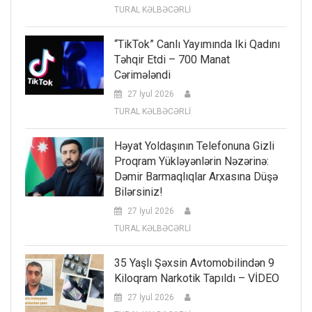
TURAL KƏLBƏCƏRLİ
“TikTok” Canlı Yayımında Iki Qadını
Təhqir Etdi – 700 Manat
Cərimələndi
27 İyul 2026
TURAL KƏLBƏCƏRLİ
Həyat Yoldaşının Telefonuna Gizli
Proqram Yükləyənlərin Nəzərinə:
Dəmir Barmaqlıqlar Arxasına Düşə
Bilərsiniz!
27 İyul 2026
TURAL KƏLBƏCƏRLİ
35 Yaşlı Şəxsin Avtomobilindən 9
Kiloqram Narkotik Tapıldı – VİDEO
27 İyul 2026