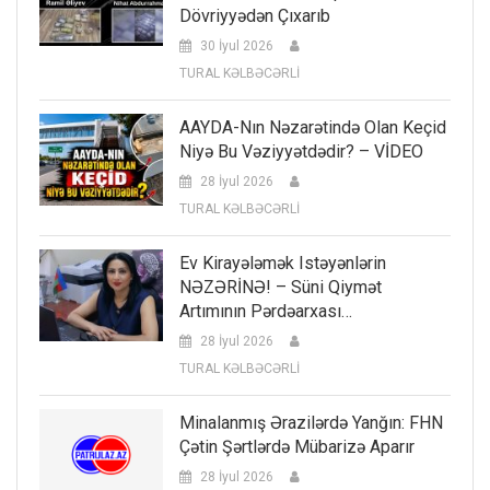
Dövriyyədən Çıxarıb
30 İyul 2026
TURAL KƏLBƏCƏRLİ
AAYDA-Nın Nəzarətində Olan Keçid
Niyə Bu Vəziyyətdədir? – VİDEO
28 İyul 2026
TURAL KƏLBƏCƏRLİ
Ev Kirayələmək Istəyənlərin
NƏZƏRİNƏ! – Süni Qiymət
Artımının Pərdəarxası…
28 İyul 2026
TURAL KƏLBƏCƏRLİ
Minalanmış Ərazilərdə Yanğın: FHN
Çətin Şərtlərdə Mübarizə Aparır
28 İyul 2026