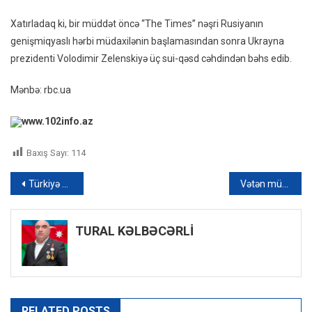
Xatırladaq ki, bir müddət öncə “The Times” nəşri Rusiyanın
genişmiqyaslı hərbi müdaxilənin başlamasından sonra Ukrayna
prezidenti Volodimir Zelenskiyə üç sui-qəsd cəhdindən bəhs edib.
Mənbə: rbc.ua
www.102info.az
Baxış Sayı:
114
Yazı
Türkiyə qlobal taxıl böhranını həll etmək üçün açıq rabitə kanalı yaradıb
Vətən müharibəsi qazisi ilə Milli Qəhrəmanın qızının toyudur – FOTO
naviqasiyası
TURAL KƏLBƏCƏRLİ
RELATED POSTS