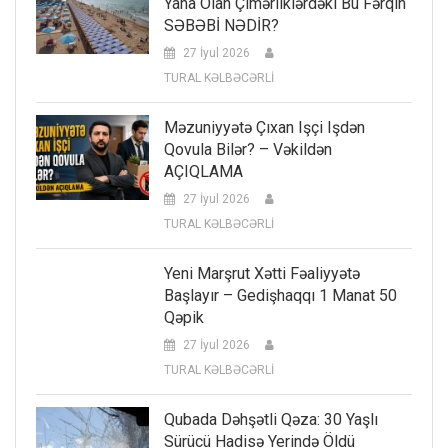
Yana Olan Çimərliklərdəki Bu Fərqin
SƏBƏBİ NƏDİR?
27 İyul 2026
TURAL KƏLBƏCƏRLİ
Məzuniyyətə Çıxan Işçi Işdən
Qovula Bilər? – Vəkildən
AÇIQLAMA
27 İyul 2026
TURAL KƏLBƏCƏRLİ
Yeni Marşrut Xətti Fəaliyyətə
Başlayır – Gedişhaqqı 1 Manat 50
Qəpik
27 İyul 2026
TURAL KƏLBƏCƏRLİ
Qubada Dəhşətli Qəza: 30 Yaşlı
Sürücü Hadisə Yerində Öldü