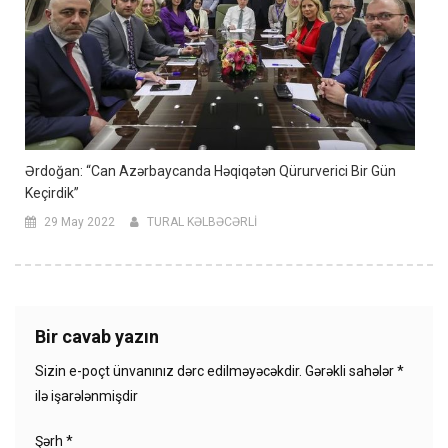
Ərdoğan: “Can Azərbaycanda Həqiqətən Qürurverici Bir Gün
Keçirdik”
29 May 2022
TURAL KƏLBƏCƏRLİ
Bir cavab yazın
Sizin e-poçt ünvanınız dərc edilməyəcəkdir.
Gərəkli sahələr
*
ilə işarələnmişdir
Şərh
*