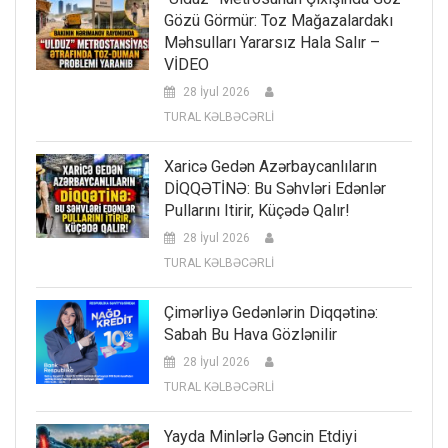
Gözü Görmür: Toz Mağazalardakı
Məhsulları Yararsız Hala Salır –
VİDEO
28 İyul 2026
TURAL KƏLBƏCƏRLİ
Xaricə Gedən Azərbaycanlıların
DİQQƏTİNƏ: Bu Səhvləri Edənlər
Pullarını Itirir, Küçədə Qalır!
28 İyul 2026
TURAL KƏLBƏCƏRLİ
Çimərliyə Gedənlərin Diqqətinə:
Sabah Bu Hava Gözlənilir
28 İyul 2026
TURAL KƏLBƏCƏRLİ
Yayda Minlərlə Gəncin Etdiyi