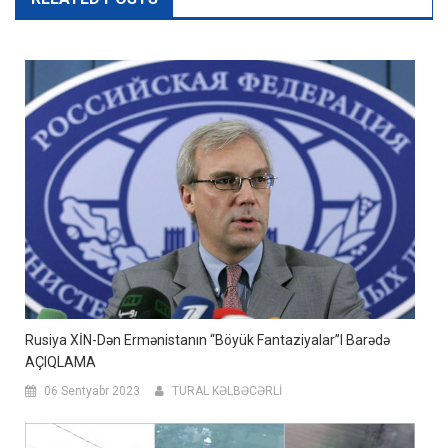
Rusiya XİN-Dən Ermənistanın “böyük Fantaziyalar”ı Barədə
AÇIQLAMA
06 Sentyabr 2023
TURAL KƏLBƏCƏRLİ