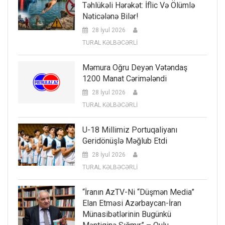
Təhlükəli Hərəkət: İflic Və Ölümlə
Nəticələnə Bilər!
28 İyul 2026
TURAL KƏLBƏCƏRLİ
Məmura Oğru Deyən Vətəndaş
1200 Manat Cərimələndi
28 İyul 2026
TURAL KƏLBƏCƏRLİ
U-18 Millimiz Portuqaliyanı
Geridönüşlə Məğlub Etdi
28 İyul 2026
TURAL KƏLBƏCƏRLİ
“İranın AzTV-Ni “düşmən Media”
Elan Etməsi Azərbaycan-İran
Münasibətlərinin Bugünkü