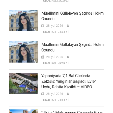
TURAL KƏLBƏCƏRLİ
Müəllimini Güllələyən Şagirdə Hökm
Oxundu
28 İyul 2026
TURAL KƏLBƏCƏRLİ
Müəllimini Güllələyən Şagirdə Hökm
Oxundu
28 İyul 2026
TURAL KƏLBƏCƏRLİ
Yaponiyada 7,1 Bal Gücündə
Zəlzələ: Yanğınlar Başladı, Evlər
Uçdu, Rabitə Kəsildi – VİDEO
28 İyul 2026
TURAL KƏLBƏCƏRLİ
“Ulduz” Metrosunun Çıxışında Göz-