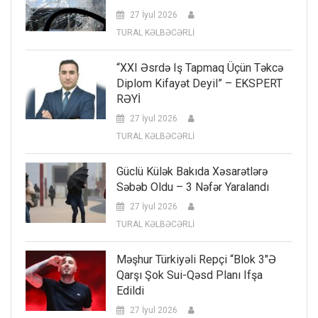
27 İyul 2026
TURAL KƏLBƏCƏRLİ
“XXI Əsrdə Iş Tapmaq Üçün Təkcə
Diplom Kifayət Deyil” – EKSPERT
RƏYİ
27 İyul 2026
TURAL KƏLBƏCƏRLİ
Güclü Külək Bakıda Xəsarətlərə
Səbəb Oldu – 3 Nəfər Yaralandı
27 İyul 2026
TURAL KƏLBƏCƏRLİ
Məşhur Türkiyəli Repçi “Blok 3″ə
Qarşı Şok Sui-Qəsd Planı Ifşa
Edildi
27 İyul 2026