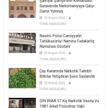
Şəhriyar Şəmşirlinin Komandası:
Suraxanıda Narkomaniyaya Qarşı
Dəmir Yumruq
05 Avqust 2026
TURAL KƏLBƏCƏRLİ
Nəsimi Polisi Cəmiyyətin
Təhlükəsizliyi Naminə Fədakarlıq
Nümunəsi Göstərir
05 Avqust 2026
TURAL KƏLBƏCƏRLİ
Çay Kənarında Narkotik Tərkibli
Bitkilər Yetişdirən Şəxs Saxlanılıb
03 Avqust 2026
TURAL KƏLBƏCƏRLİ
DİN BNMİ 57 Kq Narkotik Vasitə Və
1981 Ədəd Psixotrop Həbi