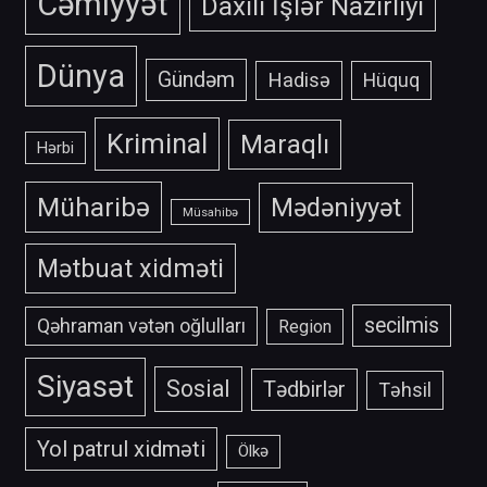
Cəmiyyət
Daxili İşlər Nazirliyi
Dünya
Gündəm
Hadisə
Hüquq
Kriminal
Maraqlı
Hərbi
Müharibə
Mədəniyyət
Müsahibə
Mətbuat xidməti
secilmis
Qəhraman vətən oğlulları
Region
Siyasət
Sosial
Tədbirlər
Təhsil
Yol patrul xidməti
Ölkə