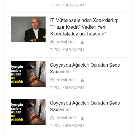
TURAL KƏLBƏCƏRLİ
İT Mütəxəssisindən Xəbərdarlıq:
“”Hazır Kredit” Vədləri Yeni
Kiberdələduzluq Tələsidir”
28 İyul 2026
TURAL KƏLBƏCƏRLİ
Göyçayda Ağacları Qurudan Şəxs
Saxlanıldı
28 İyul 2026
TURAL KƏLBƏCƏRLİ
Göyçayda Ağacları Qurudan Şəxs
Saxlanıldı
28 İyul 2026
TURAL KƏLBƏCƏRLİ