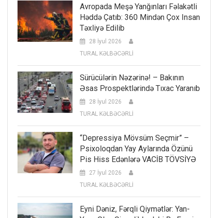
Avropada Meşə Yanğınları Fəlakətli
Həddə Çatıb: 360 Mindən Çox Insan
Təxliyə Edilib
28 İyul 2026
TURAL KƏLBƏCƏRLİ
Sürücülərin Nəzərinə! – Bakının
Əsas Prospektlərində Tıxac Yaranıb
28 İyul 2026
TURAL KƏLBƏCƏRLİ
“Depressiya Mövsüm Seçmir” –
Psixoloqdan Yay Aylarında Özünü
Pis Hiss Edənlərə VACİB TÖVSİYƏ
27 İyul 2026
TURAL KƏLBƏCƏRLİ
Eyni Dəniz, Fərqli Qiymətlər: Yan-