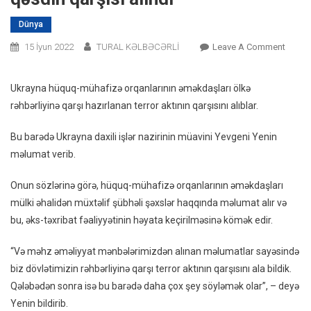
Dünya
On
15 İyun 2022
TURAL KƏLBƏCƏRLİ
Leave A Comment
Ukray
Rəhbər
Ukrayna hüquq-mühafizə orqanlarının əməkdaşları ölkə
Qarşı
rəhbərliyinə qarşı hazırlanan terror aktının qarşısını alıblar.
Sui-
Qəsdi
Bu barədə Ukrayna daxili işlər nazirinin müavini Yevgeni Yenin
Qarşıs
məlumat verib.
Alındı
Onun sözlərinə görə, hüquq-mühafizə orqanlarının əməkdaşları
mülki əhalidən müxtəlif şübhəli şəxslər haqqında məlumat alır və
bu, əks-təxribat fəaliyyətinin həyata keçirilməsinə kömək edir.
“Və məhz əməliyyat mənbələrimizdən alınan məlumatlar sayəsində
biz dövlətimizin rəhbərliyinə qarşı terror aktının qarşısını ala bildik.
Qələbədən sonra isə bu barədə daha çox şey söyləmək olar”, – deyə
Yenin bildirib.