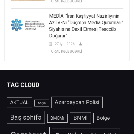
TURAL KƏLBƏCƏRLİ
MEDİA: “İran Kəşfiyyat Nazirliyinin
AzTV-Ni “düşmən Media Qurumları”
Siyahısına Daxil Etməsi Təəccüb
Doğurur”
27 İyul 2026
TURAL KƏLBƏCƏRLİ
TAG CLOUD
Azərbaycan Polisi
AKTUAL
Asiya
Baş səhifə
BNMİ
Bölgə
BMCMİ