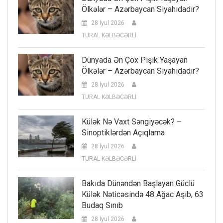
Ölkələr – Azərbaycan Siyahıdadır?
28 İyul 2026
TURAL KƏLBƏCƏRLİ
Dünyada Ən Çox Pişik Yaşayan
Ölkələr – Azərbaycan Siyahıdadır?
28 İyul 2026
TURAL KƏLBƏCƏRLİ
Külək Nə Vaxt Səngiyəcək? –
Sinoptiklərdən Açıqlama
28 İyul 2026
TURAL KƏLBƏCƏRLİ
Bakıda Dünəndən Başlayan Güclü
Külək Nəticəsində 48 Ağac Aşıb, 63
Budaq Sınıb
28 İyul 2026