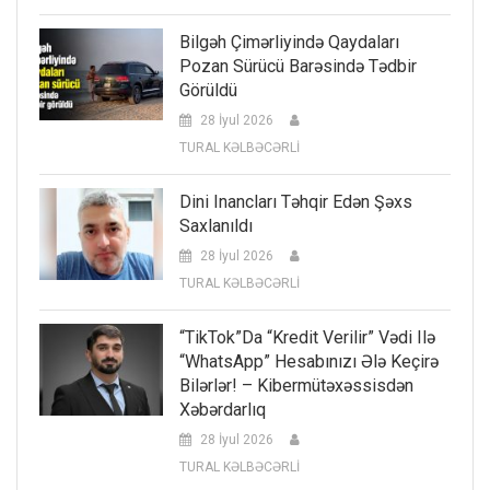
Bilgəh Çimərliyində Qaydaları
Pozan Sürücü Barəsində Tədbir
Görüldü
28 İyul 2026
TURAL KƏLBƏCƏRLİ
Dini Inancları Təhqir Edən Şəxs
Saxlanıldı
28 İyul 2026
TURAL KƏLBƏCƏRLİ
“TikTok”da “kredit Verilir” Vədi Ilə
“WhatsApp” Hesabınızı Ələ Keçirə
Bilərlər! – Kibermütəxəssisdən
Xəbərdarlıq
28 İyul 2026
TURAL KƏLBƏCƏRLİ