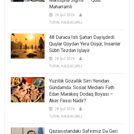
Məntiqinə Sığmır” – Qulu
Məhərrəmli
28 İyul 2026
TURAL KƏLBƏCƏRLİ
48 Dərəcə Isti Şəhəri Dəyişdirdi:
Quşlar Göydən Yerə Düşür, Insanlar
Sübh Tezdən Işləyir
28 İyul 2026
TURAL KƏLBƏCƏRLİ
Yüzillik Gözəllik Sirri Yenidən
Gündəmdə: Sosial Medianı Fəth
Edən Mərakeş Dodaq Boyası –
Aker Fassi Nədir?
28 İyul 2026
TURAL KƏLBƏCƏRLİ
Qazaxıstandakı Səfirimiz Də Geri