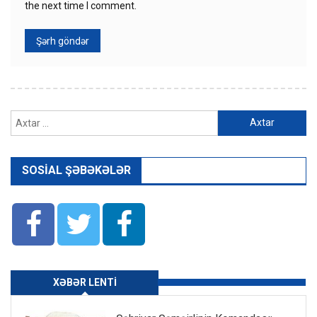
the next time I comment.
Axtarış:
SOSIAL ŞƏBƏKƏLƏR
XƏBƏR LENTI