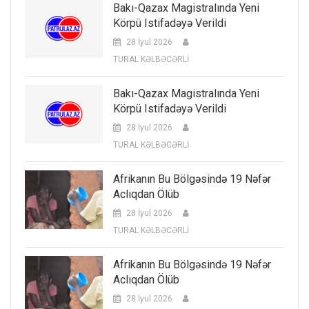
Bakı-Qazax Magistralında Yeni
Körpü Istifadəyə Verildi
28 İyul 2026
TURAL KƏLBƏCƏRLİ
Bakı-Qazax Magistralında Yeni
Körpü Istifadəyə Verildi
28 İyul 2026
TURAL KƏLBƏCƏRLİ
Afrikanın Bu Bölgəsində 19 Nəfər
Aclıqdan Ölüb
28 İyul 2026
TURAL KƏLBƏCƏRLİ
Afrikanın Bu Bölgəsində 19 Nəfər
Aclıqdan Ölüb
28 İyul 2026