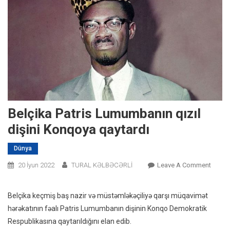
Belçika Patris Lumumbanın qızıl
dişini Konqoya qaytardı
Dünya
On
20 İyun 2022
TURAL KƏLBƏCƏRLİ
Leave A Comment
Belçik
Patris
Belçika keçmiş baş nazir və müstəmləkəçiliyə qarşı müqavimət
Lumum
hərəkatının fəalı Patris Lumumbanın dişinin Konqo Demokratik
Qızıl
Respublikasına qaytarıldığını elan edib.
Dişini