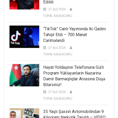
Edildi
27 İyul 2026
TURAL KƏLBƏCƏRLİ
“TikTok” Canlı Yayımında Iki Qadını
Təhqir Etdi – 700 Manat
Cərimələndi
27 İyul 2026
TURAL KƏLBƏCƏRLİ
Həyat Yoldaşının Telefonuna Gizli
Proqram Yükləyənlərin Nəzərinə:
Dəmir Barmaqlıqlar Arxasına Düşə
Bilərsiniz!
27 İyul 2026
TURAL KƏLBƏCƏRLİ
35 Yaşlı Şəxsin Avtomobilindən 9
Kiloqram Narkotik Tapıldı – VİDEO