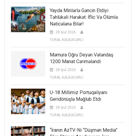
Yayda Minlərlə Gəncin Etdiyi
Təhlükəli Hərəkət: İflic Və Ölümlə
Nəticələnə Bilər!
28 İyul 2026
TURAL KƏLBƏCƏRLİ
Məmura Oğru Deyən Vətəndaş
1200 Manat Cərimələndi
28 İyul 2026
TURAL KƏLBƏCƏRLİ
U-18 Millimiz Portuqaliyanı
Geridönüşlə Məğlub Etdi
28 İyul 2026
TURAL KƏLBƏCƏRLİ
“İranın AzTV-Ni “düşmən Media”