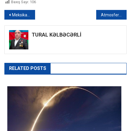
Baxış Sayı:
106
Yazı
Meksikada atışmadan sonra gülləkeçirməz jilet və uşaq bezində meymun cəsədi tapılıb
Atmosferə karbon qazı buraxmayacaq sərnişin təyyarəsinin istehsalı planlaşdırılır
naviqasiyası
TURAL KƏLBƏCƏRLİ
RELATED POSTS