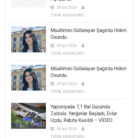
28 İyul 2026
TURAL KƏLBƏCƏRLİ
Müəllimini Güllələyən Şagirdə Hökm
Oxundu
28 İyul 2026
TURAL KƏLBƏCƏRLİ
Müəllimini Güllələyən Şagirdə Hökm
Oxundu
28 İyul 2026
TURAL KƏLBƏCƏRLİ
Yaponiyada 7,1 Bal Gücündə
Zəlzələ: Yanğınlar Başladı, Evlər
Uçdu, Rabitə Kəsildi – VİDEO
28 İyul 2026
TURAL KƏLBƏCƏRLİ