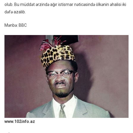
olub. Bu müddət ərzində ağır istismar nəticəsində ölkənin əhalisi iki
dəfə azalıb.
Mənbə: BBC
www.102info.az