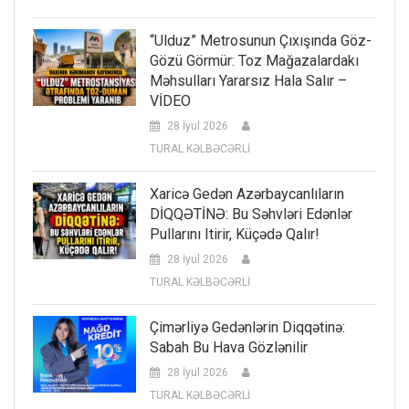
“Ulduz” Metrosunun Çıxışında Göz-
Gözü Görmür: Toz Mağazalardakı
Məhsulları Yararsız Hala Salır –
VİDEO
28 İyul 2026
TURAL KƏLBƏCƏRLİ
Xaricə Gedən Azərbaycanlıların
DİQQƏTİNƏ: Bu Səhvləri Edənlər
Pullarını Itirir, Küçədə Qalır!
28 İyul 2026
TURAL KƏLBƏCƏRLİ
Çimərliyə Gedənlərin Diqqətinə:
Sabah Bu Hava Gözlənilir
28 İyul 2026
TURAL KƏLBƏCƏRLİ