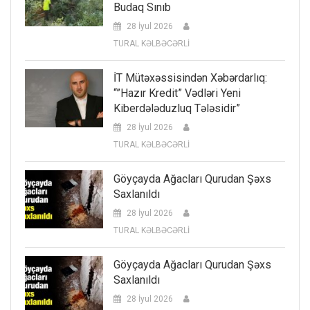
Budaq Sınıb
28 İyul 2026
TURAL KƏLBƏCƏRLİ
İT Mütəxəssisindən Xəbərdarlıq:
“”Hazır Kredit” Vədləri Yeni
Kiberdələduzluq Tələsidir”
28 İyul 2026
TURAL KƏLBƏCƏRLİ
Göyçayda Ağacları Qurudan Şəxs
Saxlanıldı
28 İyul 2026
TURAL KƏLBƏCƏRLİ
Göyçayda Ağacları Qurudan Şəxs
Saxlanıldı
28 İyul 2026