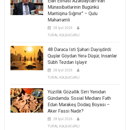
Elan Etməsi Azərbaycan-İran
Münasibətlərinin Bugünkü
Məntiqinə Sığmır” – Qulu
Məhərrəmli
28 İyul 2026
TURAL KƏLBƏCƏRLİ
48 Dərəcə Isti Şəhəri Dəyişdirdi:
Quşlar Göydən Yerə Düşür, Insanlar
Sübh Tezdən Işləyir
28 İyul 2026
TURAL KƏLBƏCƏRLİ
Yüzillik Gözəllik Sirri Yenidən
Gündəmdə: Sosial Medianı Fəth
Edən Mərakeş Dodaq Boyası –
Aker Fassi Nədir?
28 İyul 2026
TURAL KƏLBƏCƏRLİ