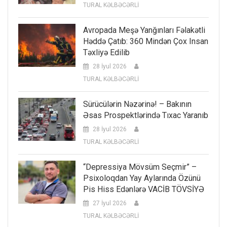
TURAL KƏLBƏCƏRLİ
Avropada Meşə Yanğınları Fəlakətli
Həddə Çatıb: 360 Mindən Çox Insan
Təxliyə Edilib
28 İyul 2026
TURAL KƏLBƏCƏRLİ
Sürücülərin Nəzərinə! – Bakının
Əsas Prospektlərində Tıxac Yaranıb
28 İyul 2026
TURAL KƏLBƏCƏRLİ
“Depressiya Mövsüm Seçmir” –
Psixoloqdan Yay Aylarında Özünü
Pis Hiss Edənlərə VACİB TÖVSİYƏ
27 İyul 2026
TURAL KƏLBƏCƏRLİ