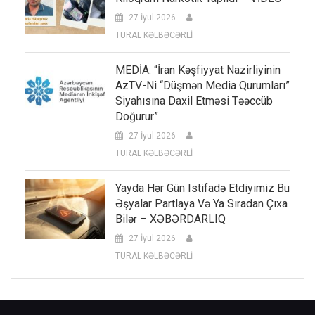
27 İyul 2026
TURAL KƏLBƏCƏRLİ
MEDİA: “İran Kəşfiyyat Nazirliyinin
AzTV-Ni “düşmən Media Qurumları”
Siyahısına Daxil Etməsi Təəccüb
Doğurur”
27 İyul 2026
TURAL KƏLBƏCƏRLİ
Yayda Hər Gün Istifadə Etdiyimiz Bu
Əşyalar Partlaya Və Ya Sıradan Çıxa
Bilər – XƏBƏRDARLIQ
27 İyul 2026
TURAL KƏLBƏCƏRLİ