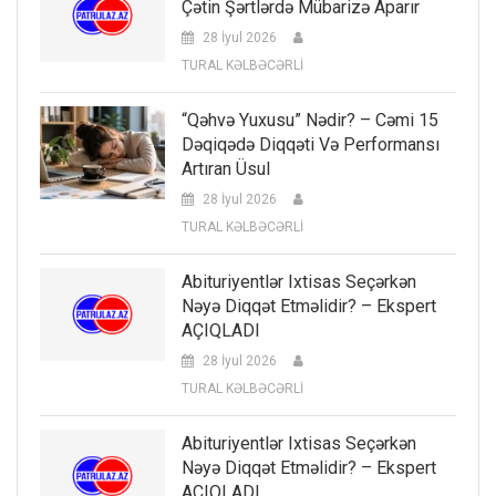
Çətin Şərtlərdə Mübarizə Aparır
28 İyul 2026
TURAL KƏLBƏCƏRLİ
“Qəhvə Yuxusu” Nədir? – Cəmi 15
Dəqiqədə Diqqəti Və Performansı
Artıran Üsul
28 İyul 2026
TURAL KƏLBƏCƏRLİ
Abituriyentlər Ixtisas Seçərkən
Nəyə Diqqət Etməlidir? – Ekspert
AÇIQLADI
28 İyul 2026
TURAL KƏLBƏCƏRLİ
Abituriyentlər Ixtisas Seçərkən
Nəyə Diqqət Etməlidir? – Ekspert
AÇIQLADI