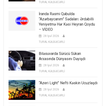
TURAL KƏLBƏCƏRLİ
İranda Rəsmi Qəbulda
“Azərbaycanım” Sədaları: Ərdəbilli
Yeniyetmə Hər Kəsi Heyran Qoydu
– VİDEO
28 İyul 2026
TURAL KƏLBƏCƏRLİ
Biləsuvarda Sürücü Sükan
Arxasında Dünyasını Dəyişdi
28 İyul 2026
TURAL KƏLBƏCƏRLİ
“Azeri Light” Nefti Kəskin Ucuzlaşdı
28 İyul 2026
TURAL KƏLBƏCƏRLİ