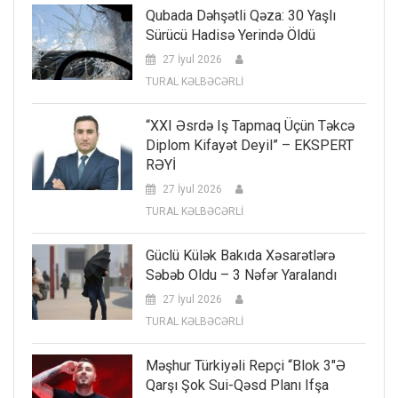
Qubada Dəhşətli Qəza: 30 Yaşlı
Sürücü Hadisə Yerində Öldü
27 İyul 2026
TURAL KƏLBƏCƏRLİ
“XXI Əsrdə Iş Tapmaq Üçün Təkcə
Diplom Kifayət Deyil” – EKSPERT
RƏYİ
27 İyul 2026
TURAL KƏLBƏCƏRLİ
Güclü Külək Bakıda Xəsarətlərə
Səbəb Oldu – 3 Nəfər Yaralandı
27 İyul 2026
TURAL KƏLBƏCƏRLİ
Məşhur Türkiyəli Repçi “Blok 3″ə
Qarşı Şok Sui-Qəsd Planı Ifşa