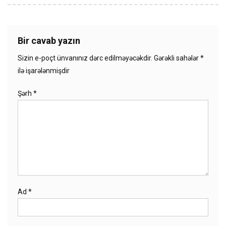
Bir cavab yazın
Sizin e-poçt ünvanınız dərc edilməyəcəkdir.
Gərəkli sahələr
*
ilə işarələnmişdir
Şərh
*
Ad
*