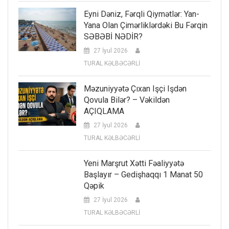
Eyni Dəniz, Fərqli Qiymətlər: Yan-
Yana Olan Çimərliklərdəki Bu Fərqin
SƏBƏBİ NƏDİR?
27 İyul 2026
TURAL KƏLBƏCƏRLİ
Məzuniyyətə Çıxan Işçi Işdən
Qovula Bilər? – Vəkildən
AÇIQLAMA
27 İyul 2026
TURAL KƏLBƏCƏRLİ
Yeni Marşrut Xətti Fəaliyyətə
Başlayır – Gedişhaqqı 1 Manat 50
Qəpik
27 İyul 2026
TURAL KƏLBƏCƏRLİ