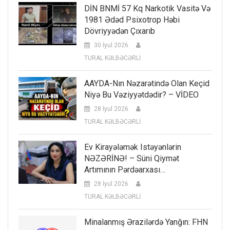
DİN BNMİ 57 Kq Narkotik Vasitə Və
1981 Ədəd Psixotrop Həbi
Dövriyyədən Çıxarıb
30 İyul 2026
TURAL KƏLBƏCƏRLİ
AAYDA-Nın Nəzarətində Olan Keçid
Niyə Bu Vəziyyətdədir? – VİDEO
28 İyul 2026
TURAL KƏLBƏCƏRLİ
Ev Kirayələmək Istəyənlərin
NƏZƏRİNƏ! – Süni Qiymət
Artımının Pərdəarxası…
28 İyul 2026
TURAL KƏLBƏCƏRLİ
Minalanmış Ərazilərdə Yanğın: FHN