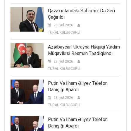
Qazaxıstandakı Səfirimiz Də Geri
Çağırıldı
28 İyul 2026
TURAL KƏLBƏCƏRLİ
Azərbaycan-Ukrayna Hüquqi Yardım
Müqaviləsi Rəsmən Təsdiqləndi
28 İyul 2026
TURAL KƏLBƏCƏRLİ
Putin Və İlham Əliyev Telefon
Danışığı Apardı
28 İyul 2026
TURAL KƏLBƏCƏRLİ
Putin Və İlham Əliyev Telefon
Danışığı Apardı