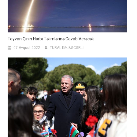
Tayvan Çinin Hərbi Təlimlərinə Cavab Verəcək
07 Avqust 2022
TURAL KƏLBƏCƏRLİ