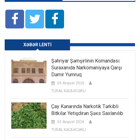
XƏBƏR LENTI
Şəhriyar Şəmşirlinin Komandası:
Suraxanıda Narkomaniyaya Qarşı
Dəmir Yumruq
05 Avqust 2026
TURAL KƏLBƏCƏRLİ
Çay Kənarında Narkotik Tərkibli
Bitkilər Yetişdirən Şəxs Saxlanılıb
03 Avqust 2026
TURAL KƏLBƏCƏRLİ