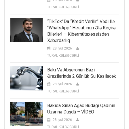
TURAL KƏLBƏCƏRLİ
“TikTok”da “kredit Verilir” Vədi Ilə
“WhatsApp” Hesabınızı Ələ Keçirə
Bilərlər! – Kibermütəxəssisdən
Xəbərdarlıq
28 İyul 2026
TURAL KƏLBƏCƏRLİ
Bakı Və Abşeronun Bəzi
Ərazilərində 2 Günlük Su Kəsiləcək
28 İyul 2026
TURAL KƏLBƏCƏRLİ
Bakıda Sınan Ağac Budağı Qadının
Üzərinə Düşdü – VİDEO
28 İyul 2026
TURAL KƏLBƏCƏRLİ