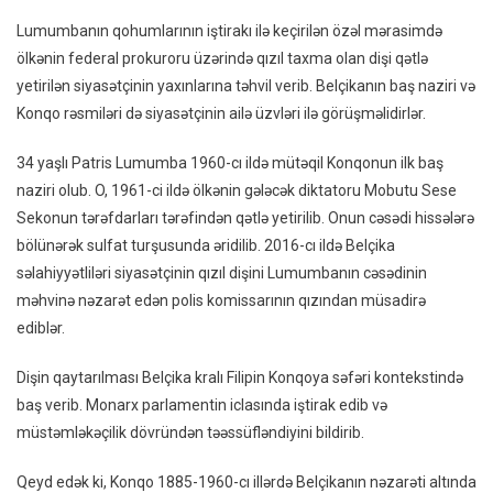
Konqo
Lumumbanın qohumlarının iştirakı ilə keçirilən özəl mərasimdə
Qaytar
ölkənin federal prokuroru üzərində qızıl taxma olan dişi qətlə
yetirilən siyasətçinin yaxınlarına təhvil verib. Belçikanın baş naziri və
Konqo rəsmiləri də siyasətçinin ailə üzvləri ilə görüşməlidirlər.
34 yaşlı Patris Lumumba 1960-cı ildə mütəqil Konqonun ilk baş
naziri olub. O, 1961-ci ildə ölkənin gələcək diktatoru Mobutu Sese
Sekonun tərəfdarları tərəfindən qətlə yetirilib. Onun cəsədi hissələrə
bölünərək sulfat turşusunda əridilib. 2016-cı ildə Belçika
səlahiyyətliləri siyasətçinin qızıl dişini Lumumbanın cəsədinin
məhvinə nəzarət edən polis komissarının qızından müsadirə
ediblər.
Dişin qaytarılması Belçika kralı Filipin Konqoya səfəri kontekstində
baş verib. Monarx parlamentin iclasında iştirak edib və
müstəmləkəçilik dövründən təəssüfləndiyini bildirib.
Qeyd edək ki, Konqo 1885-1960-cı illərdə Belçikanın nəzarəti altında