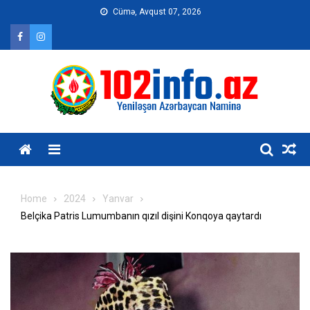
Skip
Cümə, Avqust 07, 2026
to
content
Home
2024
Yanvar
Belçika Patris Lumumbanın qızıl dişini Konqoya qaytardı