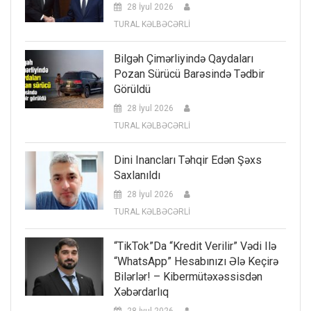
28 İyul 2026
TURAL KƏLBƏCƏRLİ
Bilgəh Çimərliyində Qaydaları
Pozan Sürücü Barəsində Tədbir
Görüldü
28 İyul 2026
TURAL KƏLBƏCƏRLİ
Dini Inancları Təhqir Edən Şəxs
Saxlanıldı
28 İyul 2026
TURAL KƏLBƏCƏRLİ
“TikTok”da “kredit Verilir” Vədi Ilə
“WhatsApp” Hesabınızı Ələ Keçirə
Bilərlər! – Kibermütəxəssisdən
Xəbərdarlıq
28 İyul 2026