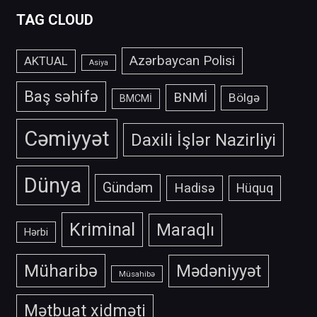
TAG CLOUD
Azərbaycan Polisi
AKTUAL
Asiya
Baş səhifə
BNMİ
Bölgə
BMCMİ
Cəmiyyət
Daxili İşlər Nazirliyi
Dünya
Gündəm
Hadisə
Hüquq
Kriminal
Maraqlı
Hərbi
Müharibə
Mədəniyyət
Müsahibə
Mətbuat xidməti