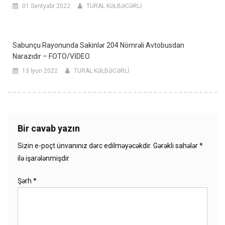
01 Sentyabr 2022
TURAL KƏLBƏCƏRLİ
Sabunçu Rayonunda Sakinlər 204 Nömrəli Avtobusdan
Narazıdır – FOTO/VİDEO
13 İyun 2022
TURAL KƏLBƏCƏRLİ
Bir cavab yazın
Sizin e-poçt ünvanınız dərc edilməyəcəkdir.
Gərəkli sahələr
*
ilə işarələnmişdir
Şərh
*