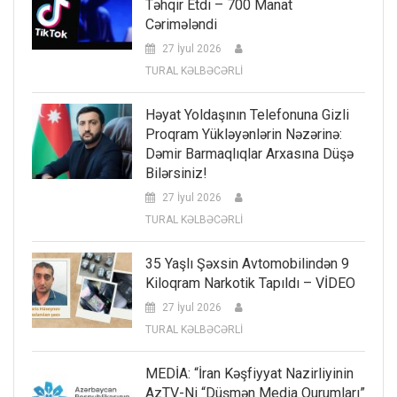
Təhqir Etdi – 700 Manat
Cərimələndi
27 İyul 2026
TURAL KƏLBƏCƏRLİ
Həyat Yoldaşının Telefonuna Gizli
Proqram Yükləyənlərin Nəzərinə:
Dəmir Barmaqlıqlar Arxasına Düşə
Bilərsiniz!
27 İyul 2026
TURAL KƏLBƏCƏRLİ
35 Yaşlı Şəxsin Avtomobilindən 9
Kiloqram Narkotik Tapıldı – VİDEO
27 İyul 2026
TURAL KƏLBƏCƏRLİ
MEDİA: “İran Kəşfiyyat Nazirliyinin
AzTV-Ni “düşmən Media Qurumları”