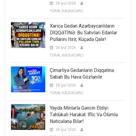
28 İyul 2026
TURAL KƏLBƏCƏRLİ
Xaricə Gedən Azərbaycanlıların
DİQQƏTİNƏ: Bu Səhvləri Edənlər
Pullarını Itirir, Küçədə Qalır!
28 İyul 2026
TURAL KƏLBƏCƏRLİ
Çimərliyə Gedənlərin Diqqətinə:
Sabah Bu Hava Gözlənilir
28 İyul 2026
TURAL KƏLBƏCƏRLİ
Yayda Minlərlə Gəncin Etdiyi
Təhlükəli Hərəkət: İflic Və Ölümlə
Nəticələnə Bilər!
28 İyul 2026