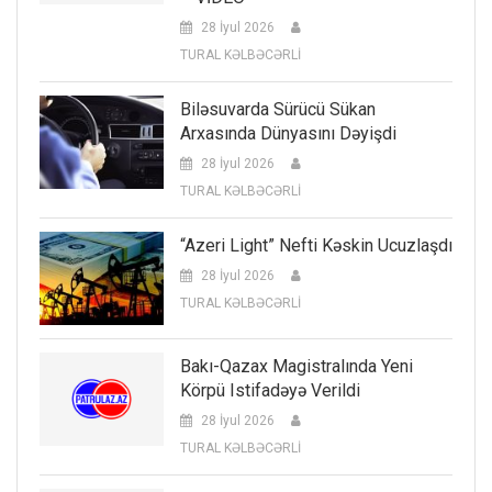
28 İyul 2026
TURAL KƏLBƏCƏRLİ
Biləsuvarda Sürücü Sükan
Arxasında Dünyasını Dəyişdi
28 İyul 2026
TURAL KƏLBƏCƏRLİ
“Azeri Light” Nefti Kəskin Ucuzlaşdı
28 İyul 2026
TURAL KƏLBƏCƏRLİ
Bakı-Qazax Magistralında Yeni
Körpü Istifadəyə Verildi
28 İyul 2026
TURAL KƏLBƏCƏRLİ