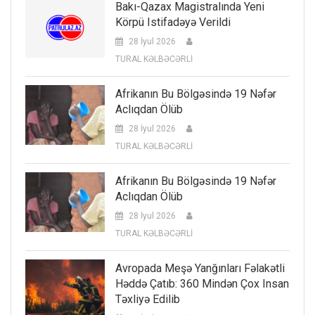
Bakı-Qazax Magistralında Yeni
Körpü Istifadəyə Verildi
28 İyul 2026
TURAL KƏLBƏCƏRLİ
Afrikanın Bu Bölgəsində 19 Nəfər
Aclıqdan Ölüb
28 İyul 2026
TURAL KƏLBƏCƏRLİ
Afrikanın Bu Bölgəsində 19 Nəfər
Aclıqdan Ölüb
28 İyul 2026
TURAL KƏLBƏCƏRLİ
Avropada Meşə Yanğınları Fəlakətli
Həddə Çatıb: 360 Mindən Çox Insan
Təxliyə Edilib