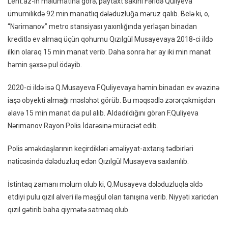
Lent.az-ın məlumatına görə, paytaxt sakini Fəridə Quliyeva
Manatl
ümumilikdə 92 min manatlıq dələduzluğa məruz qalıb. Belə ki, o,
Ziyana
“Nərimanov” metro stansiyası yaxınlığında yerləşən binadan
Salan
kreditlə ev almaq üçün qohumu Qızılgül Musayevaya 2018-ci ildə
Qadını
ilkin olaraq 15 min manat verib. Daha sonra hər ay iki min manat
Polis
həmin şəxsə pul ödəyib.
Saxlad
2020-ci ildə isə Q.Musayeva F.Quliyevaya həmin binadan ev əvəzinə
iaşə obyekti almağı məsləhət görüb. Bu məqsədlə zərərçəkmişdən
əlavə 15 min manat da pul alıb. Aldadıldığını görən F.Quliyeva
Nərimanov Rayon Polis İdarəsinə müraciət edib.
Polis əməkdaşlarının keçirdikləri əməliyyat-axtarış tədbirləri
nəticəsində dələduzluq edən Qızılgül Musayeva saxlanılıb.
İstintaq zamanı məlum olub ki, Q.Musayeva dələduzluqla əldə
etdiyi pulu qızıl alveri ilə məşğul olan tanışına verib. Niyyəti xaricdən
qızıl gətirib baha qiymətə satmaq olub.