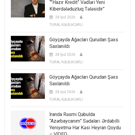
“”Hazır Kredit” Vədləri Yeni
Kiberdələduzluq Tələsidir”
28 İyul 2026
TURAL KƏLBƏCƏRLİ
Göyçayda Ağacları Qurudan Şəxs
Saxlanıldı
28 İyul 2026
TURAL KƏLBƏCƏRLİ
Göyçayda Ağacları Qurudan Şəxs
Saxlanıldı
28 İyul 2026
TURAL KƏLBƏCƏRLİ
İranda Rəsmi Qəbulda
“Azərbaycanım” Sədaları: Ərdəbilli
Yeniyetmə Hər Kəsi Heyran Qoydu
– VİDEO