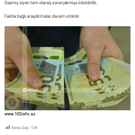
Dəymiş ziyan tam olaraq zərərçəkmişə ödətdirilib.
Faktla bağlı araşdırmalar davam etdirilir.
www.102info.az
Baxış Sayı:
128