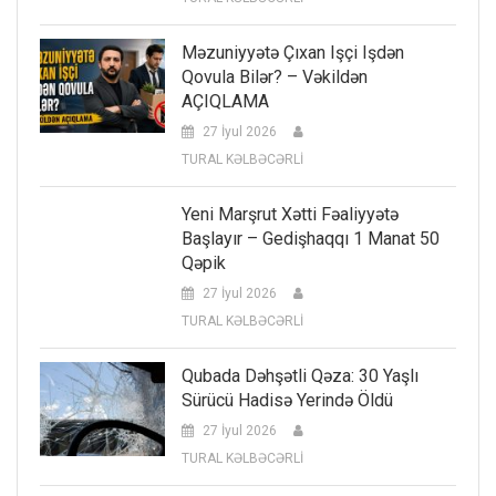
Məzuniyyətə Çıxan Işçi Işdən
Qovula Bilər? – Vəkildən
AÇIQLAMA
27 İyul 2026
TURAL KƏLBƏCƏRLİ
Yeni Marşrut Xətti Fəaliyyətə
Başlayır – Gedişhaqqı 1 Manat 50
Qəpik
27 İyul 2026
TURAL KƏLBƏCƏRLİ
Qubada Dəhşətli Qəza: 30 Yaşlı
Sürücü Hadisə Yerində Öldü
27 İyul 2026
TURAL KƏLBƏCƏRLİ