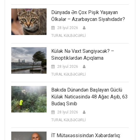
Dünyada Ən Çox Pişik Yaşayan
Ölkələr – Azərbaycan Siyahıdadır?
28 İyul 2026
TURAL KƏLBƏCƏRLİ
Külək Nə Vaxt Səngiyəcək? –
Sinoptiklərdən Açıqlama
28 İyul 2026
TURAL KƏLBƏCƏRLİ
Bakıda Dünəndən Başlayan Güclü
Külək Nəticəsində 48 Ağac Aşıb, 63
Budaq Sınıb
28 İyul 2026
TURAL KƏLBƏCƏRLİ
İT Mütəxəssisindən Xəbərdarlıq: