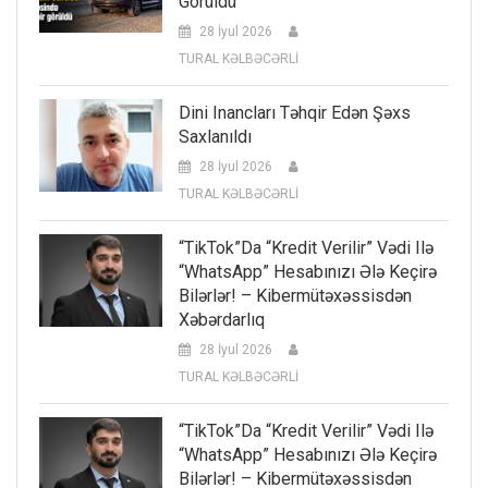
Görüldü
28 İyul 2026
TURAL KƏLBƏCƏRLİ
Dini Inancları Təhqir Edən Şəxs
Saxlanıldı
28 İyul 2026
TURAL KƏLBƏCƏRLİ
“TikTok”da “kredit Verilir” Vədi Ilə
“WhatsApp” Hesabınızı Ələ Keçirə
Bilərlər! – Kibermütəxəssisdən
Xəbərdarlıq
28 İyul 2026
TURAL KƏLBƏCƏRLİ
“TikTok”da “kredit Verilir” Vədi Ilə
“WhatsApp” Hesabınızı Ələ Keçirə
Bilərlər! – Kibermütəxəssisdən