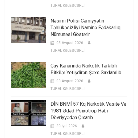
TURAL KƏLBƏCƏRLİ
Nəsimi Polisi Cəmiyyətin
Təhlükəsizliyi Naminə Fədakarlıq
Nümunəsi Göstərir
05 Avqust 2026
TURAL KƏLBƏCƏRLİ
Çay Kənarında Narkotik Tərkibli
Bitkilər Yetişdirən Şəxs Saxlanılıb
03 Avqust 2026
TURAL KƏLBƏCƏRLİ
DİN BNMİ 57 Kq Narkotik Vasitə Və
1981 Ədəd Psixotrop Həbi
Dövriyyədən Çıxarıb
30 İyul 2026
TURAL KƏLBƏCƏRLİ