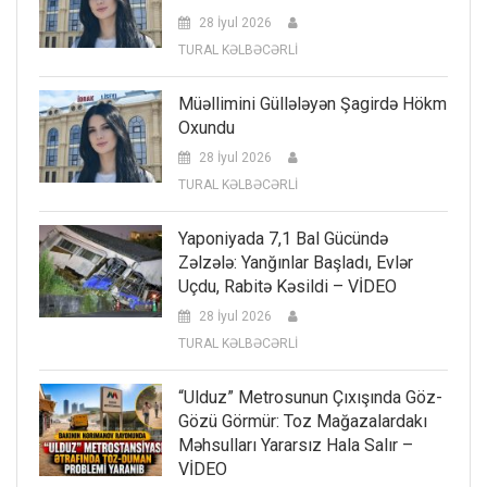
28 İyul 2026
TURAL KƏLBƏCƏRLİ
Müəllimini Güllələyən Şagirdə Hökm
Oxundu
28 İyul 2026
TURAL KƏLBƏCƏRLİ
Yaponiyada 7,1 Bal Gücündə
Zəlzələ: Yanğınlar Başladı, Evlər
Uçdu, Rabitə Kəsildi – VİDEO
28 İyul 2026
TURAL KƏLBƏCƏRLİ
“Ulduz” Metrosunun Çıxışında Göz-
Gözü Görmür: Toz Mağazalardakı
Məhsulları Yararsız Hala Salır –
VİDEO