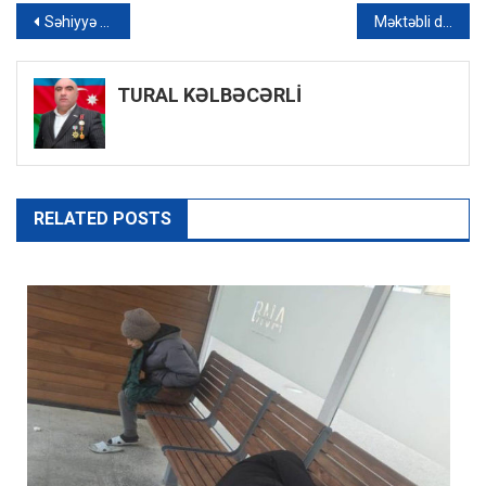
Yazı
Səhiyyə nazirindən meymunçiçəyi ilə bağlı əhaliyə MÜRACİƏT
Məktəbli düşərgələrinin qiyməti əl yandırır – Uşaqlar yayı necə keçirsinlər?
naviqasiyası
TURAL KƏLBƏCƏRLİ
RELATED POSTS