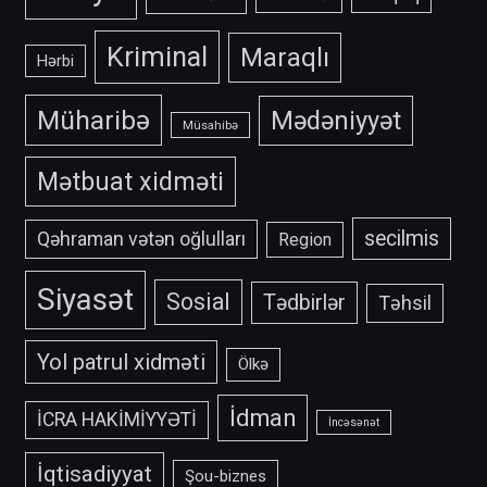
Kriminal
Maraqlı
Hərbi
Müharibə
Mədəniyyət
Müsahibə
Mətbuat xidməti
secilmis
Qəhraman vətən oğlulları
Region
Siyasət
Sosial
Tədbirlər
Təhsil
Yol patrul xidməti
Ölkə
İdman
İCRA HAKİMİYYƏTİ
İncəsənət
İqtisadiyyat
Şou-biznes