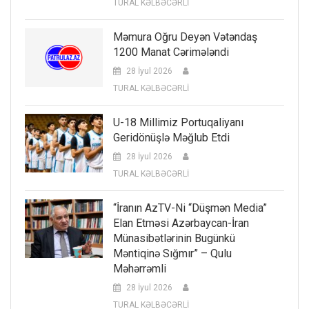
TURAL KƏLBƏCƏRLİ
Məmura Oğru Deyən Vətəndaş
1200 Manat Cərimələndi
28 İyul 2026
TURAL KƏLBƏCƏRLİ
U-18 Millimiz Portuqaliyanı
Geridönüşlə Məğlub Etdi
28 İyul 2026
TURAL KƏLBƏCƏRLİ
“İranın AzTV-Ni “düşmən Media”
Elan Etməsi Azərbaycan-İran
Münasibətlərinin Bugünkü
Məntiqinə Sığmır” – Qulu
Məhərrəmli
28 İyul 2026
TURAL KƏLBƏCƏRLİ