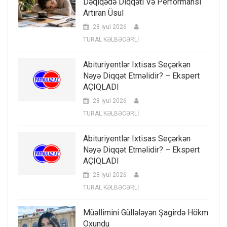
Dəqiqədə Diqqəti Və Performansı
Artıran Üsul
28 İyul 2026
TURAL KƏLBƏCƏRLİ
Abituriyentlər Ixtisas Seçərkən
Nəyə Diqqət Etməlidir? – Ekspert
AÇIQLADI
28 İyul 2026
TURAL KƏLBƏCƏRLİ
Abituriyentlər Ixtisas Seçərkən
Nəyə Diqqət Etməlidir? – Ekspert
AÇIQLADI
28 İyul 2026
TURAL KƏLBƏCƏRLİ
Müəllimini Güllələyən Şagirdə Hökm
Oxundu