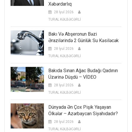
Xəbərdarlıq
28 İyul 2026
TURAL KƏLBƏCƏRLİ
Bakı Və Abşeronun Bəzi
Ərazilərində 2 Günlük Su Kəsiləcək
28 İyul 2026
TURAL KƏLBƏCƏRLİ
Bakıda Sınan Ağac Budağı Qadının
Üzərinə Düşdü – VİDEO
28 İyul 2026
TURAL KƏLBƏCƏRLİ
Dünyada Ən Çox Pişik Yaşayan
Ölkələr – Azərbaycan Siyahıdadır?
28 İyul 2026
TURAL KƏLBƏCƏRLİ