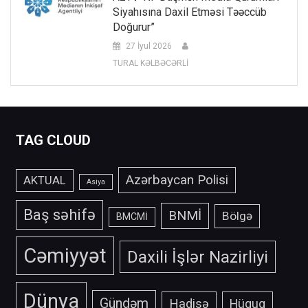
Siyahısına Daxil Etməsi Təəccüb
Doğurur”
27 İyul 2026
TURAL KƏLBƏCƏRLİ
TAG CLOUD
Azərbaycan Polisi
AKTUAL
Asiya
Baş səhifə
BNMİ
Bölgə
BMCMİ
Cəmiyyət
Daxili İşlər Nazirliyi
Dünya
Gündəm
Hadisə
Hüquq