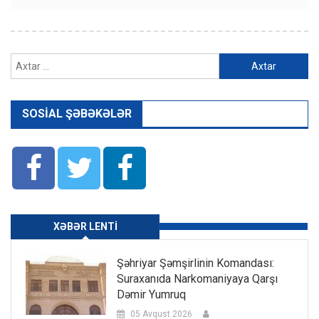
Axtarış:
SOSIAL ŞƏBƏKƏLƏR
XƏBƏR LENTI
Şəhriyar Şəmşirlinin Komandası:
Suraxanıda Narkomaniyaya Qarşı
Dəmir Yumruq
05 Avqust 2026