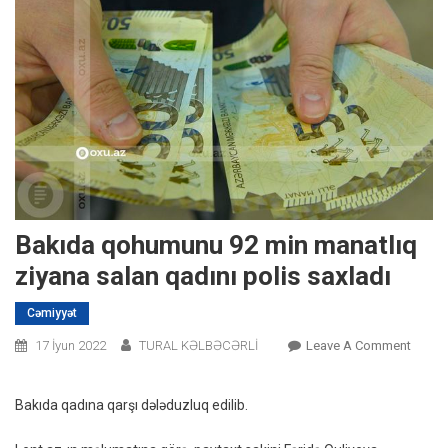
Bakıda qohumunu 92 min manatlıq
ziyana salan qadını polis saxladı
Cəmiyyət
On
17 İyun 2022
TURAL KƏLBƏCƏRLİ
Leave A Comment
Bakıd
Qohu
Bakıda qadına qarşı dələduzluq edilib.
92
Min