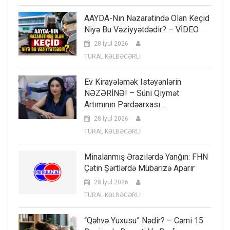
AAYDA-Nın Nəzarətində Olan Keçid
Niyə Bu Vəziyyətdədir? – VİDEO
28 İyul 2026
TURAL KƏLBƏCƏRLİ
Ev Kirayələmək Istəyənlərin
NƏZƏRİNƏ! – Süni Qiymət
Artımının Pərdəarxası…
28 İyul 2026
TURAL KƏLBƏCƏRLİ
Minalanmış Ərazilərdə Yanğın: FHN
Çətin Şərtlərdə Mübarizə Aparır
28 İyul 2026
TURAL KƏLBƏCƏRLİ
“Qəhvə Yuxusu” Nədir? – Cəmi 15