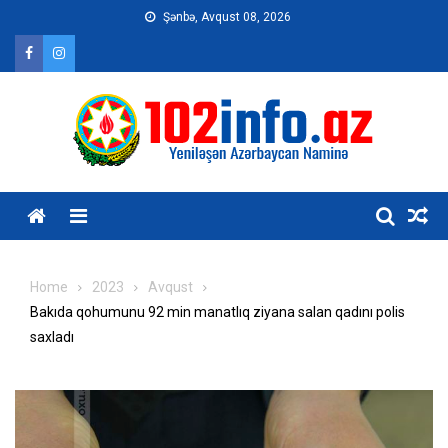
Skip
Şənbə, Avqust 08, 2026
to
content
Home
2023
Avqust
Bakıda qohumunu 92 min manatlıq ziyana salan qadını polis
saxladı