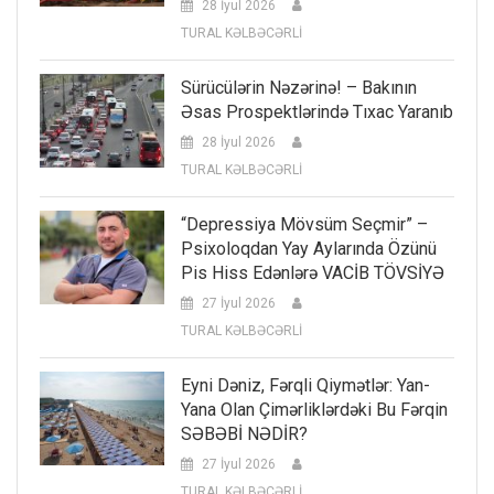
28 İyul 2026
TURAL KƏLBƏCƏRLİ
Sürücülərin Nəzərinə! – Bakının
Əsas Prospektlərində Tıxac Yaranıb
28 İyul 2026
TURAL KƏLBƏCƏRLİ
“Depressiya Mövsüm Seçmir” –
Psixoloqdan Yay Aylarında Özünü
Pis Hiss Edənlərə VACİB TÖVSİYƏ
27 İyul 2026
TURAL KƏLBƏCƏRLİ
Eyni Dəniz, Fərqli Qiymətlər: Yan-
Yana Olan Çimərliklərdəki Bu Fərqin
SƏBƏBİ NƏDİR?
27 İyul 2026
TURAL KƏLBƏCƏRLİ