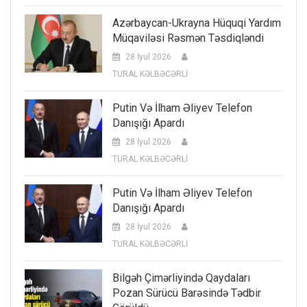
Azərbaycan-Ukrayna Hüquqi Yardım
Müqaviləsi Rəsmən Təsdiqləndi
28 İyul 2026
TURAL KƏLBƏCƏRLİ
Putin Və İlham Əliyev Telefon
Danışığı Apardı
28 İyul 2026
TURAL KƏLBƏCƏRLİ
Putin Və İlham Əliyev Telefon
Danışığı Apardı
28 İyul 2026
TURAL KƏLBƏCƏRLİ
Bilgəh Çimərliyində Qaydaları
Pozan Sürücü Barəsində Tədbir