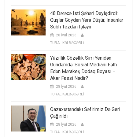
48 Dərəcə Isti Şəhəri Dəyişdirdi:
Quşlar Göydən Yerə Düşür, Insanlar
Sübh Tezdən Işləyir
28 İyul 2026
TURAL KƏLBƏCƏRLİ
Yüzillik Gözəllik Sirri Yenidən
Gündəmdə: Sosial Medianı Fəth
Edən Mərakeş Dodaq Boyası –
Aker Fassi Nədir?
28 İyul 2026
TURAL KƏLBƏCƏRLİ
Qazaxıstandakı Səfirimiz Də Geri
Çağırıldı
28 İyul 2026
TURAL KƏLBƏCƏRLİ