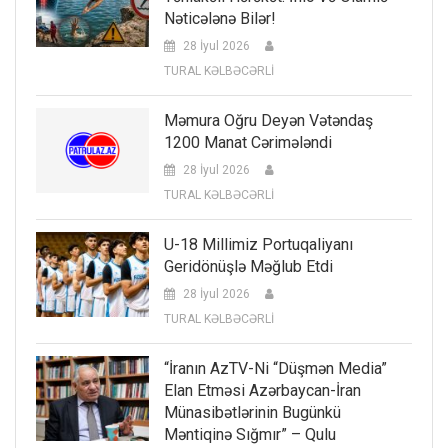
Nəticələnə Bilər!
28 İyul 2026
TURAL KƏLBƏCƏRLİ
Məmura Oğru Deyən Vətəndaş
1200 Manat Cərimələndi
28 İyul 2026
TURAL KƏLBƏCƏRLİ
U-18 Millimiz Portuqaliyanı
Geridönüşlə Məğlub Etdi
28 İyul 2026
TURAL KƏLBƏCƏRLİ
“İranın AzTV-Ni “düşmən Media”
Elan Etməsi Azərbaycan-İran
Münasibətlərinin Bugünkü
Məntiqinə Sığmır” – Qulu