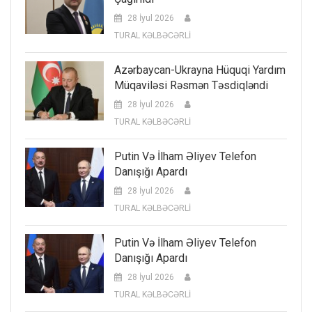
28 İyul 2026
TURAL KƏLBƏCƏRLİ
Azərbaycan-Ukrayna Hüquqi Yardım
Müqaviləsi Rəsmən Təsdiqləndi
28 İyul 2026
TURAL KƏLBƏCƏRLİ
Putin Və İlham Əliyev Telefon
Danışığı Apardı
28 İyul 2026
TURAL KƏLBƏCƏRLİ
Putin Və İlham Əliyev Telefon
Danışığı Apardı
28 İyul 2026
TURAL KƏLBƏCƏRLİ