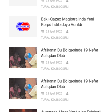
28 İyul 2026
TURAL KƏLBƏCƏRLİ
Bakı-Qazax Magistralında Yeni
Körpü Istifadəyə Verildi
28 İyul 2026
TURAL KƏLBƏCƏRLİ
Afrikanın Bu Bölgəsində 19 Nəfər
Aclıqdan Ölüb
28 İyul 2026
TURAL KƏLBƏCƏRLİ
Afrikanın Bu Bölgəsində 19 Nəfər
Aclıqdan Ölüb
28 İyul 2026
TURAL KƏLBƏCƏRLİ