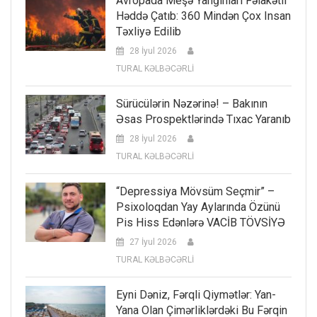
Avropada Meşə Yanğınları Fəlakətli
Həddə Çatıb: 360 Mindən Çox Insan
Təxliyə Edilib
28 İyul 2026
TURAL KƏLBƏCƏRLİ
Sürücülərin Nəzərinə! – Bakının
Əsas Prospektlərində Tıxac Yaranıb
28 İyul 2026
TURAL KƏLBƏCƏRLİ
“Depressiya Mövsüm Seçmir” –
Psixoloqdan Yay Aylarında Özünü
Pis Hiss Edənlərə VACİB TÖVSİYƏ
27 İyul 2026
TURAL KƏLBƏCƏRLİ
Eyni Dəniz, Fərqli Qiymətlər: Yan-
Yana Olan Çimərliklərdəki Bu Fərqin