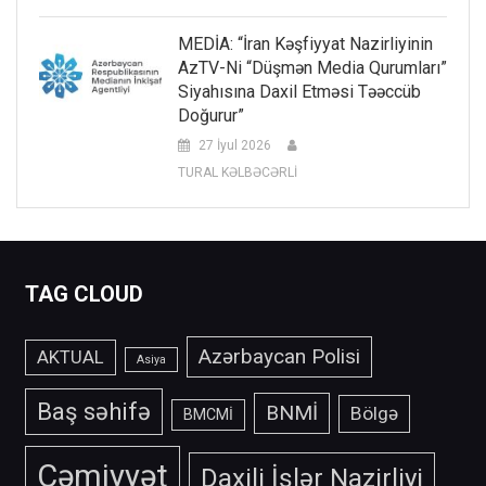
MEDİA: “İran Kəşfiyyat Nazirliyinin
AzTV-Ni “düşmən Media Qurumları”
Siyahısına Daxil Etməsi Təəccüb
Doğurur”
27 İyul 2026
TURAL KƏLBƏCƏRLİ
TAG CLOUD
Azərbaycan Polisi
AKTUAL
Asiya
Baş səhifə
BNMİ
Bölgə
BMCMİ
Cəmiyyət
Daxili İşlər Nazirliyi