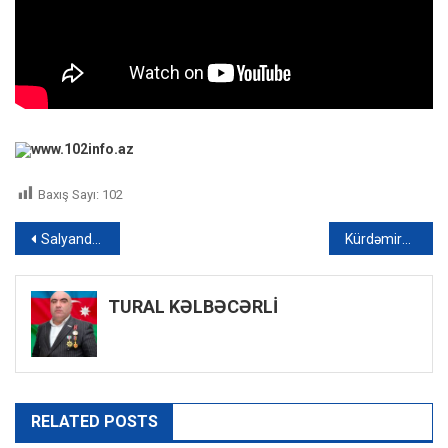
www.102info.az
Baxış Sayı:
102
Yazı
Salyanda üç yaşlı uşaq su kanalında boğulub
Kürdəmirdə mikroavtobus piyadanı vuraraq öldürüb – FOTO
naviqasiyası
TURAL KƏLBƏCƏRLİ
RELATED POSTS