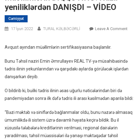
yeniliklərdən DANIŞDI – VİDEO
Cəmiyyət
On
17 İyun 2022
TURAL KƏLBƏCƏRLİ
Leave A Comment
Müəlli
DİQQƏ
Avqust ayından müəllimlərin sertifikasiyasına başlanılır.
Nazir
Yenili
Bunu Təhsil naziri Emin Əmrullayev REAL TV-yə müsahibəsində
DANIŞ
tədris ilinin yekunlarından və qarşıdakı aylarda görüləcək işlərdən
–
danışarkən deyib.
VİDEO
O bildirib ki, builki tədris ilinin əsas uğurlu nəticələrindən biri də
pandemiyadan sonra ilk dəfə tədris ili arası kəsilmədən aparıla bildi:
“Bəzi məktəb və siniflərdə bağlanmalar oldu, bunu nəzərə almasaq
ümumilikdə ili sistem üzrə davamlı həyata keçirə bildik. Bu il
xüsusilə tələbələrə kreditlərinin verilməsi, regional dairələrin
yaradılması, təhsil müəssisələri ilə yanaşı məktəqədər təhsil