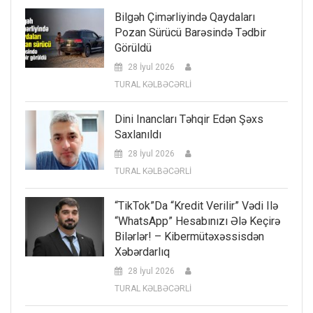
Bilgəh Çimərliyində Qaydaları
Pozan Sürücü Barəsində Tədbir
Görüldü
28 İyul 2026
TURAL KƏLBƏCƏRLİ
Dini Inancları Təhqir Edən Şəxs
Saxlanıldı
28 İyul 2026
TURAL KƏLBƏCƏRLİ
“TikTok”da “kredit Verilir” Vədi Ilə
“WhatsApp” Hesabınızı Ələ Keçirə
Bilərlər! – Kibermütəxəssisdən
Xəbərdarlıq
28 İyul 2026
TURAL KƏLBƏCƏRLİ