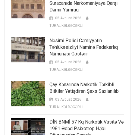
Suraxanıda Narkomaniyaya Qarşı
Dəmir Yumruq
05 Avqust 2026
TURAL KƏLBƏCƏRLİ
Nəsimi Polisi Cəmiyyətin
Təhlükəsizliyi Naminə Fədakarlıq
Nümunəsi Göstərir
05 Avqust 2026
TURAL KƏLBƏCƏRLİ
Çay Kənarında Narkotik Tərkibli
Bitkilər Yetişdirən Şəxs Saxlanılıb
03 Avqust 2026
TURAL KƏLBƏCƏRLİ
DİN BNMİ 57 Kq Narkotik Vasitə Və
1981 Ədəd Psixotrop Həbi