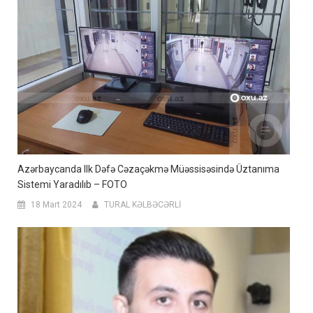
Azərbaycanda Ilk Dəfə Cəzaçəkmə Müəssisəsində Üztanıma
Sistemi Yaradılıb – FOTO
18 Mart 2024
TURAL KƏLBƏCƏRLİ