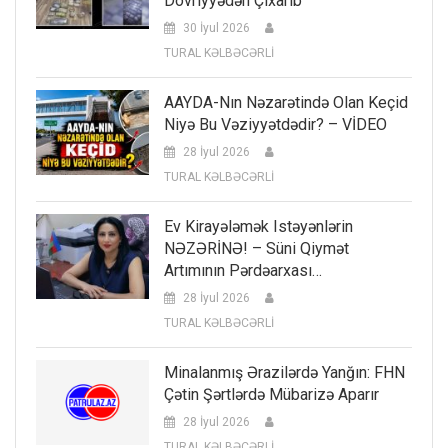
Dövriyyədən Çıxarıb
30 İyul 2026
TURAL KƏLBƏCƏRLİ
AAYDA-Nın Nəzarətində Olan Keçid
Niyə Bu Vəziyyətdədir? – VİDEO
28 İyul 2026
TURAL KƏLBƏCƏRLİ
Ev Kirayələmək Istəyənlərin
NƏZƏRİNƏ! – Süni Qiymət
Artımının Pərdəarxası…
28 İyul 2026
TURAL KƏLBƏCƏRLİ
Minalanmış Ərazilərdə Yanğın: FHN
Çətin Şərtlərdə Mübarizə Aparır
28 İyul 2026
TURAL KƏLBƏCƏRLİ