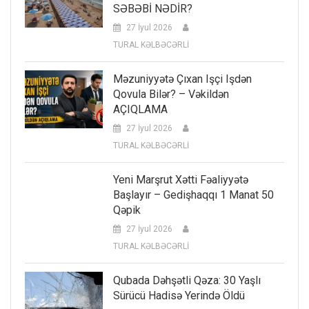
SƏBƏBİ NƏDİR?
27 İyul 2026
TURAL KƏLBƏCƏRLİ
Məzuniyyətə Çıxan Işçi Işdən
Qovula Bilər? – Vəkildən
AÇIQLAMA
27 İyul 2026
TURAL KƏLBƏCƏRLİ
Yeni Marşrut Xətti Fəaliyyətə
Başlayır – Gedişhaqqı 1 Manat 50
Qəpik
27 İyul 2026
TURAL KƏLBƏCƏRLİ
Qubada Dəhşətli Qəza: 30 Yaşlı
Sürücü Hadisə Yerində Öldü