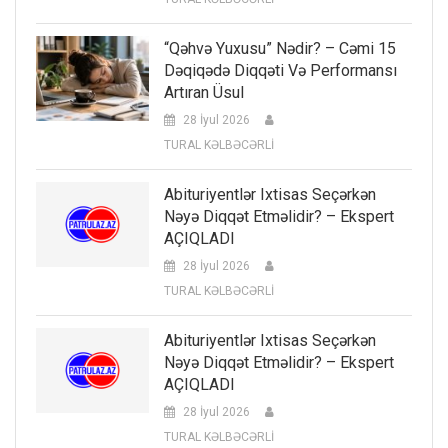
“Qəhvə Yuxusu” Nədir? – Cəmi 15
Dəqiqədə Diqqəti Və Performansı
Artıran Üsul
28 İyul 2026
TURAL KƏLBƏCƏRLİ
Abituriyentlər Ixtisas Seçərkən
Nəyə Diqqət Etməlidir? – Ekspert
AÇIQLADI
28 İyul 2026
TURAL KƏLBƏCƏRLİ
Abituriyentlər Ixtisas Seçərkən
Nəyə Diqqət Etməlidir? – Ekspert
AÇIQLADI
28 İyul 2026
TURAL KƏLBƏCƏRLİ