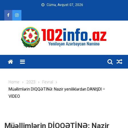
Skip
Cümə, Avqust 07, 2026
to
content
Home
2023
Fevral
Müəllimlərin DİQQƏTİNƏ: Nazir yeniliklərdən DANIŞDI –
VİDEO
Müəllimlərin DİQQƏTİNƏ: Nazir