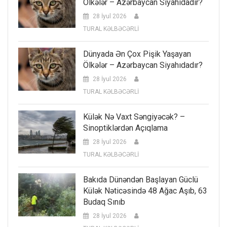
Ölkələr – Azərbaycan Siyahıdadır?
28 İyul 2026
TURAL KƏLBƏCƏRLİ
Dünyada Ən Çox Pişik Yaşayan
Ölkələr – Azərbaycan Siyahıdadır?
28 İyul 2026
TURAL KƏLBƏCƏRLİ
Külək Nə Vaxt Səngiyəcək? –
Sinoptiklərdən Açıqlama
28 İyul 2026
TURAL KƏLBƏCƏRLİ
Bakıda Dünəndən Başlayan Güclü
Külək Nəticəsində 48 Ağac Aşıb, 63
Budaq Sınıb
28 İyul 2026