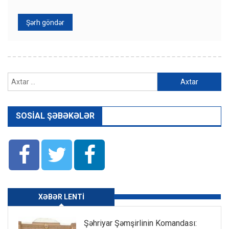
Axtarış:
SOSIAL ŞƏBƏKƏLƏR
XƏBƏR LENTI
Şəhriyar Şəmşirlinin Komandası: