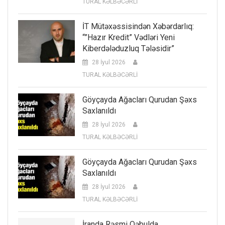
TURAL KƏLBƏCƏRLİ
İT Mütəxəssisindən Xəbərdarlıq:
“”Hazır Kredit” Vədləri Yeni
Kiberdələduzluq Tələsidir”
28 İyul 2026
TURAL KƏLBƏCƏRLİ
Göyçayda Ağacları Qurudan Şəxs
Saxlanıldı
28 İyul 2026
TURAL KƏLBƏCƏRLİ
Göyçayda Ağacları Qurudan Şəxs
Saxlanıldı
28 İyul 2026
TURAL KƏLBƏCƏRLİ
İranda Rəsmi Qəbulda