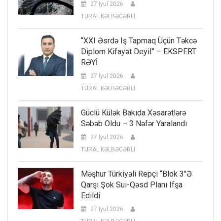
27 İyul 2026
TURAL KƏLBƏCƏRLİ
“XXI Əsrdə Iş Tapmaq Üçün Təkcə
Diplom Kifayət Deyil” – EKSPERT
RƏYİ
27 İyul 2026
TURAL KƏLBƏCƏRLİ
Güclü Külək Bakıda Xəsarətlərə
Səbəb Oldu – 3 Nəfər Yaralandı
27 İyul 2026
TURAL KƏLBƏCƏRLİ
Məşhur Türkiyəli Repçi “Blok 3″ə
Qarşı Şok Sui-Qəsd Planı Ifşa
Edildi
27 İyul 2026