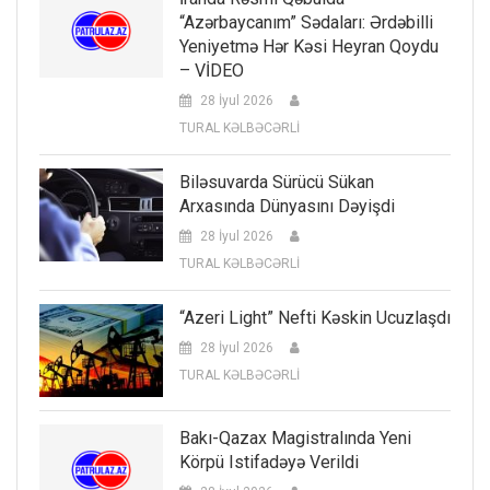
“Azərbaycanım” Sədaları: Ərdəbilli
Yeniyetmə Hər Kəsi Heyran Qoydu
– VİDEO
28 İyul 2026
TURAL KƏLBƏCƏRLİ
Biləsuvarda Sürücü Sükan
Arxasında Dünyasını Dəyişdi
28 İyul 2026
TURAL KƏLBƏCƏRLİ
“Azeri Light” Nefti Kəskin Ucuzlaşdı
28 İyul 2026
TURAL KƏLBƏCƏRLİ
Bakı-Qazax Magistralında Yeni
Körpü Istifadəyə Verildi