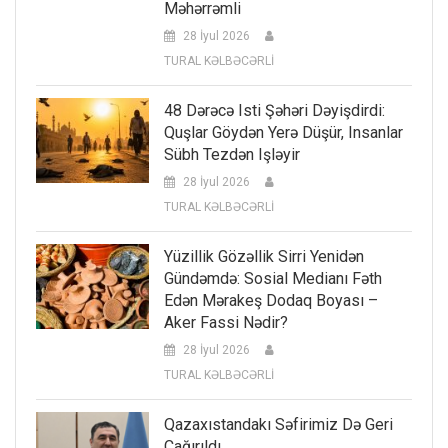
Məhərrəmli
28 İyul 2026
TURAL KƏLBƏCƏRLİ
48 Dərəcə Isti Şəhəri Dəyişdirdi:
Quşlar Göydən Yerə Düşür, Insanlar
Sübh Tezdən Işləyir
28 İyul 2026
TURAL KƏLBƏCƏRLİ
Yüzillik Gözəllik Sirri Yenidən
Gündəmdə: Sosial Medianı Fəth
Edən Mərakeş Dodaq Boyası –
Aker Fassi Nədir?
28 İyul 2026
TURAL KƏLBƏCƏRLİ
Qazaxıstandakı Səfirimiz Də Geri
Çağırıldı