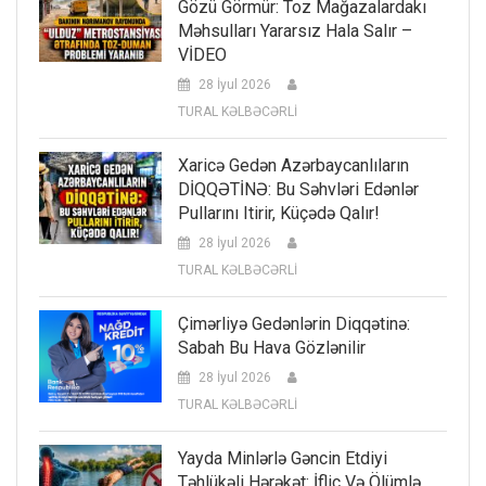
Gözü Görmür: Toz Mağazalardakı
Məhsulları Yararsız Hala Salır –
VİDEO
28 İyul 2026
TURAL KƏLBƏCƏRLİ
Xaricə Gedən Azərbaycanlıların
DİQQƏTİNƏ: Bu Səhvləri Edənlər
Pullarını Itirir, Küçədə Qalır!
28 İyul 2026
TURAL KƏLBƏCƏRLİ
Çimərliyə Gedənlərin Diqqətinə:
Sabah Bu Hava Gözlənilir
28 İyul 2026
TURAL KƏLBƏCƏRLİ
Yayda Minlərlə Gəncin Etdiyi
Təhlükəli Hərəkət: İflic Və Ölümlə