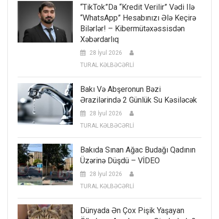
“TikTok”da “kredit Verilir” Vədi Ilə
“WhatsApp” Hesabınızı Ələ Keçirə
Bilərlər! – Kibermütəxəssisdən
Xəbərdarlıq
28 İyul 2026
TURAL KƏLBƏCƏRLİ
Bakı Və Abşeronun Bəzi
Ərazilərində 2 Günlük Su Kəsiləcək
28 İyul 2026
TURAL KƏLBƏCƏRLİ
Bakıda Sınan Ağac Budağı Qadının
Üzərinə Düşdü – VİDEO
28 İyul 2026
TURAL KƏLBƏCƏRLİ
Dünyada Ən Çox Pişik Yaşayan