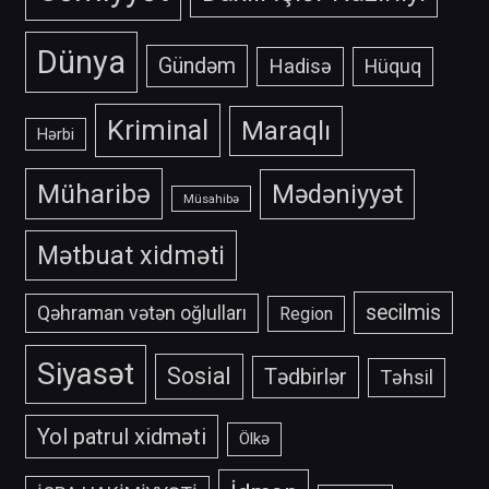
Dünya
Gündəm
Hadisə
Hüquq
Kriminal
Maraqlı
Hərbi
Müharibə
Mədəniyyət
Müsahibə
Mətbuat xidməti
secilmis
Qəhraman vətən oğlulları
Region
Siyasət
Sosial
Tədbirlər
Təhsil
Yol patrul xidməti
Ölkə