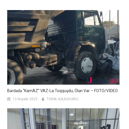
Bərdədə “KamAZ” VAZ-La Toqquşdu, Ölən Var – FOTO/VİDEO
13 Noyabr 2023
TURAL KƏLBƏCƏRLİ