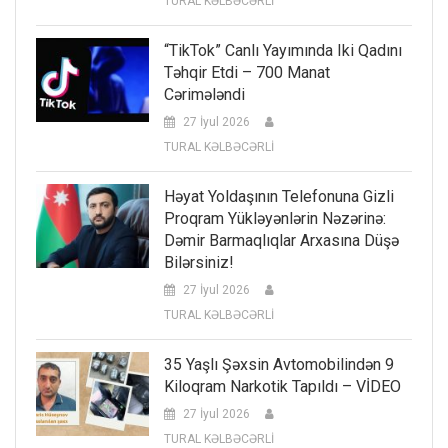
TURAL KƏLBƏCƏRLİ
“TikTok” Canlı Yayımında Iki Qadını
Təhqir Etdi – 700 Manat
Cərimələndi
27 İyul 2026
TURAL KƏLBƏCƏRLİ
Həyat Yoldaşının Telefonuna Gizli
Proqram Yükləyənlərin Nəzərinə:
Dəmir Barmaqlıqlar Arxasına Düşə
Bilərsiniz!
27 İyul 2026
TURAL KƏLBƏCƏRLİ
35 Yaşlı Şəxsin Avtomobilindən 9
Kiloqram Narkotik Tapıldı – VİDEO
27 İyul 2026
TURAL KƏLBƏCƏRLİ