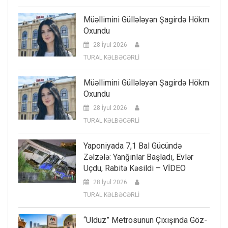
Müəllimini Güllələyən Şagirdə Hökm
Oxundu
28 İyul 2026
TURAL KƏLBƏCƏRLİ
Müəllimini Güllələyən Şagirdə Hökm
Oxundu
28 İyul 2026
TURAL KƏLBƏCƏRLİ
Yaponiyada 7,1 Bal Gücündə
Zəlzələ: Yanğınlar Başladı, Evlər
Uçdu, Rabitə Kəsildi – VİDEO
28 İyul 2026
TURAL KƏLBƏCƏRLİ
“Ulduz” Metrosunun Çıxışında Göz-