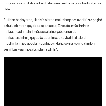
müəssisələrinin də Nazirliyin balansına verilməsi əsas hadisələrdən
oldu.
Bu ildən başlayaraq, ilk dəfə olaraq məktəbəqədər təhsil üzrə şagird
qəbulu elektron qaydada aparılacaq. Eləcə də, müəllimlərin
məktəbəqədər təhsil müəssisələrinə qəbulunun da
mərkəzləşdirilmiş qaydada aparılması, növbəti həftələrdə
müəllimlərin işə qəbulu müsabiqəsi, daha sonra isə müəllimlərin
sertifikasiyası məsələsi planlaşdırılır”.