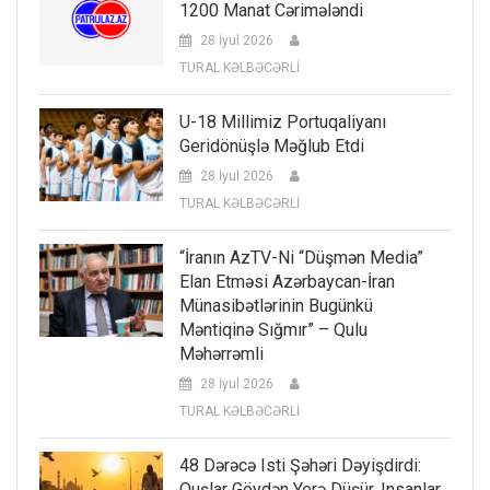
1200 Manat Cərimələndi
28 İyul 2026
TURAL KƏLBƏCƏRLİ
U-18 Millimiz Portuqaliyanı
Geridönüşlə Məğlub Etdi
28 İyul 2026
TURAL KƏLBƏCƏRLİ
“İranın AzTV-Ni “düşmən Media”
Elan Etməsi Azərbaycan-İran
Münasibətlərinin Bugünkü
Məntiqinə Sığmır” – Qulu
Məhərrəmli
28 İyul 2026
TURAL KƏLBƏCƏRLİ
48 Dərəcə Isti Şəhəri Dəyişdirdi:
Quşlar Göydən Yerə Düşür, Insanlar