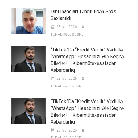
Dini Inancları Təhqir Edən Şəxs
Saxlanıldı
28 İyul 2026
TURAL KƏLBƏCƏRLİ
“TikTok”da “kredit Verilir” Vədi Ilə
“WhatsApp” Hesabınızı Ələ Keçirə
Bilərlər! – Kibermütəxəssisdən
Xəbərdarlıq
28 İyul 2026
TURAL KƏLBƏCƏRLİ
“TikTok”da “kredit Verilir” Vədi Ilə
“WhatsApp” Hesabınızı Ələ Keçirə
Bilərlər! – Kibermütəxəssisdən
Xəbərdarlıq
28 İyul 2026