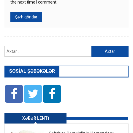
the next time I comment.
Axtarış:
SOSIAL ŞƏBƏKƏLƏR
XƏBƏR LENTI