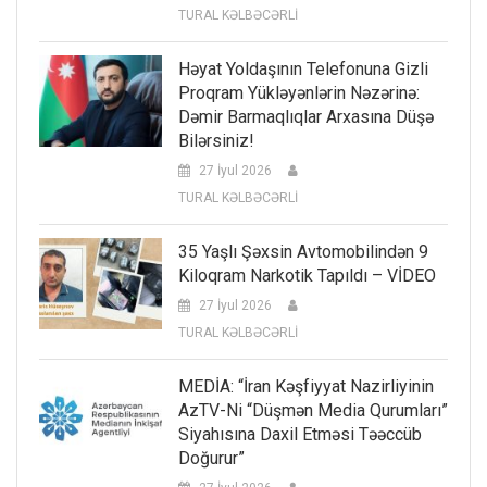
TURAL KƏLBƏCƏRLİ
Həyat Yoldaşının Telefonuna Gizli
Proqram Yükləyənlərin Nəzərinə:
Dəmir Barmaqlıqlar Arxasına Düşə
Bilərsiniz!
27 İyul 2026
TURAL KƏLBƏCƏRLİ
35 Yaşlı Şəxsin Avtomobilindən 9
Kiloqram Narkotik Tapıldı – VİDEO
27 İyul 2026
TURAL KƏLBƏCƏRLİ
MEDİA: “İran Kəşfiyyat Nazirliyinin
AzTV-Ni “düşmən Media Qurumları”
Siyahısına Daxil Etməsi Təəccüb
Doğurur”