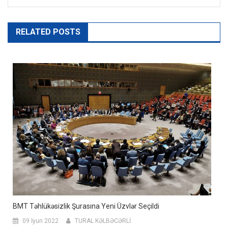
RELATED POSTS
BMT Təhlükəsizlik Şurasına Yeni Üzvlər Seçildi
09 İyun 2022
TURAL KƏLBƏCƏRLİ