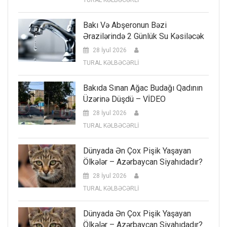
TURAL KƏLBƏCƏRLİ
Bakı Və Abşeronun Bəzi
Ərazilərində 2 Günlük Su Kəsiləcək
28 İyul 2026
TURAL KƏLBƏCƏRLİ
Bakıda Sınan Ağac Budağı Qadının
Üzərinə Düşdü – VİDEO
28 İyul 2026
TURAL KƏLBƏCƏRLİ
Dünyada Ən Çox Pişik Yaşayan
Ölkələr – Azərbaycan Siyahıdadır?
28 İyul 2026
TURAL KƏLBƏCƏRLİ
Dünyada Ən Çox Pişik Yaşayan
Ölkələr – Azərbaycan Siyahıdadır?