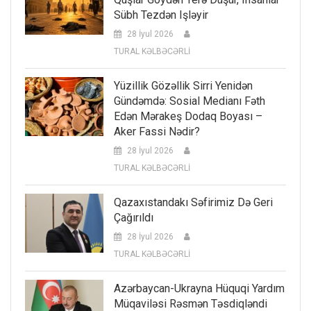
Sübh Tezdən Işləyir
28 İyul 2026
TURAL KƏLBƏCƏRLİ
Yüzillik Gözəllik Sirri Yenidən
Gündəmdə: Sosial Medianı Fəth
Edən Mərakeş Dodaq Boyası –
Aker Fassi Nədir?
28 İyul 2026
TURAL KƏLBƏCƏRLİ
Qazaxıstandakı Səfirimiz Də Geri
Çağırıldı
28 İyul 2026
TURAL KƏLBƏCƏRLİ
Azərbaycan-Ukrayna Hüquqi Yardım
Müqaviləsi Rəsmən Təsdiqləndi