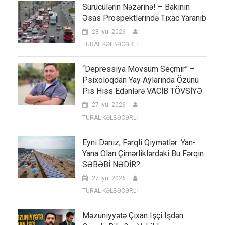
Sürücülərin Nəzərinə! – Bakının
Əsas Prospektlərində Tıxac Yaranıb
28 İyul 2026
TURAL KƏLBƏCƏRLİ
“Depressiya Mövsüm Seçmir” –
Psixoloqdan Yay Aylarında Özünü
Pis Hiss Edənlərə VACİB TÖVSİYƏ
27 İyul 2026
TURAL KƏLBƏCƏRLİ
Eyni Dəniz, Fərqli Qiymətlər: Yan-
Yana Olan Çimərliklərdəki Bu Fərqin
SƏBƏBİ NƏDİR?
27 İyul 2026
TURAL KƏLBƏCƏRLİ
Məzuniyyətə Çıxan Işçi Işdən