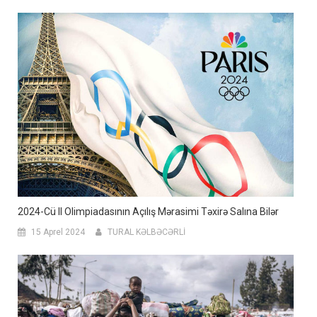
2024-Cü Il Olimpiadasının Açılış Mərasimi Təxirə Salına Bilər
15 Aprel 2024
TURAL KƏLBƏCƏRLİ