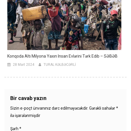
Konqoda Altı Milyona Yaxın Insan Evlərini Tərk Edib – SƏBƏB
28 Mart 2024
TURAL KƏLBƏCƏRLİ
Bir cavab yazın
Sizin e-poçt ünvanınız dərc edilməyəcəkdir.
Gərəkli sahələr
*
ilə işarələnmişdir
Şərh
*