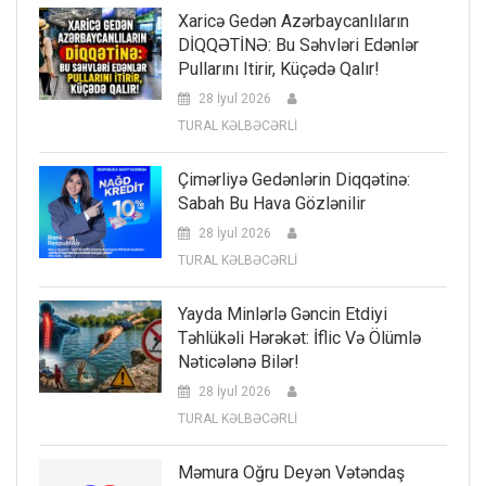
Xaricə Gedən Azərbaycanlıların
DİQQƏTİNƏ: Bu Səhvləri Edənlər
Pullarını Itirir, Küçədə Qalır!
28 İyul 2026
TURAL KƏLBƏCƏRLİ
Çimərliyə Gedənlərin Diqqətinə:
Sabah Bu Hava Gözlənilir
28 İyul 2026
TURAL KƏLBƏCƏRLİ
Yayda Minlərlə Gəncin Etdiyi
Təhlükəli Hərəkət: İflic Və Ölümlə
Nəticələnə Bilər!
28 İyul 2026
TURAL KƏLBƏCƏRLİ
Məmura Oğru Deyən Vətəndaş