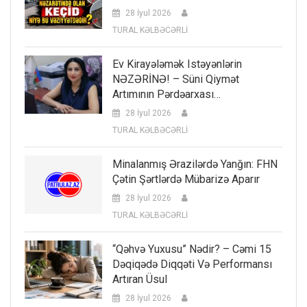
28 İyul 2026
TURAL KƏLBƏCƏRLİ
Ev Kirayələmək Istəyənlərin
NƏZƏRİNƏ! – Süni Qiymət
Artımının Pərdəarxası…
28 İyul 2026
TURAL KƏLBƏCƏRLİ
Minalanmış Ərazilərdə Yanğın: FHN
Çətin Şərtlərdə Mübarizə Aparır
28 İyul 2026
TURAL KƏLBƏCƏRLİ
“Qəhvə Yuxusu” Nədir? – Cəmi 15
Dəqiqədə Diqqəti Və Performansı
Artıran Üsul
28 İyul 2026