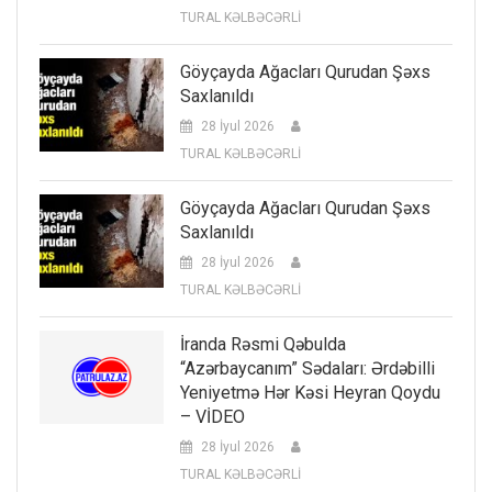
TURAL KƏLBƏCƏRLİ
Göyçayda Ağacları Qurudan Şəxs
Saxlanıldı
28 İyul 2026
TURAL KƏLBƏCƏRLİ
Göyçayda Ağacları Qurudan Şəxs
Saxlanıldı
28 İyul 2026
TURAL KƏLBƏCƏRLİ
İranda Rəsmi Qəbulda
“Azərbaycanım” Sədaları: Ərdəbilli
Yeniyetmə Hər Kəsi Heyran Qoydu
– VİDEO
28 İyul 2026
TURAL KƏLBƏCƏRLİ