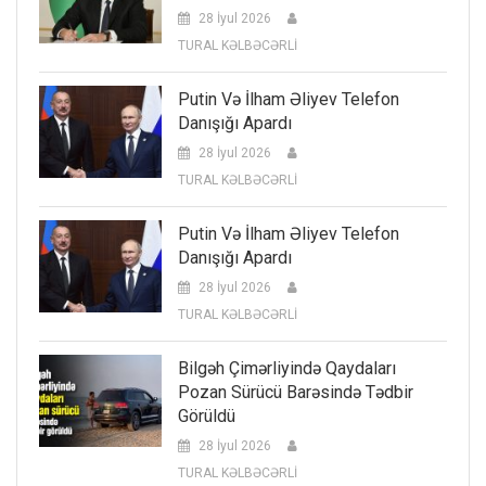
28 İyul 2026
TURAL KƏLBƏCƏRLİ
Putin Və İlham Əliyev Telefon
Danışığı Apardı
28 İyul 2026
TURAL KƏLBƏCƏRLİ
Putin Və İlham Əliyev Telefon
Danışığı Apardı
28 İyul 2026
TURAL KƏLBƏCƏRLİ
Bilgəh Çimərliyində Qaydaları
Pozan Sürücü Barəsində Tədbir
Görüldü
28 İyul 2026
TURAL KƏLBƏCƏRLİ