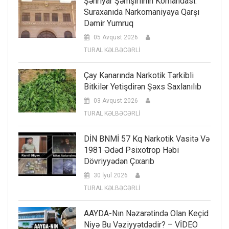
Şəhriyar Şəmşirlinin Komandası:
Suraxanıda Narkomaniyaya Qarşı
Dəmir Yumruq
05 Avqust 2026
TURAL KƏLBƏCƏRLİ
Çay Kənarında Narkotik Tərkibli
Bitkilər Yetişdirən Şəxs Saxlanılıb
03 Avqust 2026
TURAL KƏLBƏCƏRLİ
DİN BNMİ 57 Kq Narkotik Vasitə Və
1981 Ədəd Psixotrop Həbi
Dövriyyədən Çıxarıb
30 İyul 2026
TURAL KƏLBƏCƏRLİ
AAYDA-Nın Nəzarətində Olan Keçid
Niyə Bu Vəziyyətdədir? – VİDEO