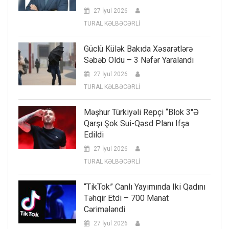
27 İyul 2026
TURAL KƏLBƏCƏRLİ
Güclü Külək Bakıda Xəsarətlərə
Səbəb Oldu – 3 Nəfər Yaralandı
27 İyul 2026
TURAL KƏLBƏCƏRLİ
Məşhur Türkiyəli Repçi “Blok 3″ə
Qarşı Şok Sui-Qəsd Planı Ifşa
Edildi
27 İyul 2026
TURAL KƏLBƏCƏRLİ
“TikTok” Canlı Yayımında Iki Qadını
Təhqir Etdi – 700 Manat
Cərimələndi
27 İyul 2026