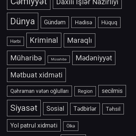
Cəmiyyət
Daxili İşlər Nazirliyi
Dünya
Gündəm
Hadisə
Hüquq
Kriminal
Maraqlı
Hərbi
Müharibə
Mədəniyyət
Müsahibə
Mətbuat xidməti
secilmis
Qəhraman vətən oğlulları
Region
Siyasət
Sosial
Tədbirlər
Təhsil
Yol patrul xidməti
Ölkə