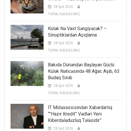
28 İyul 2026
TURAL KƏLBƏCƏRLİ
Külək Nə Vaxt Səngiyəcək? –
Sinoptiklərdən Açıqlama
28 İyul 2026
TURAL KƏLBƏCƏRLİ
Bakıda Dünəndən Başlayan Güclü
Külək Nəticəsində 48 Ağac Aşıb, 63
Budaq Sınıb
28 İyul 2026
TURAL KƏLBƏCƏRLİ
İT Mütəxəssisindən Xəbərdarlıq:
“”Hazır Kredit” Vədləri Yeni
Kiberdələduzluq Tələsidir”
28 İyul 2026