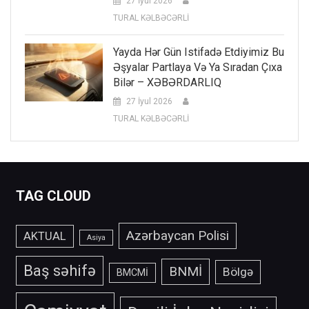
27 İyul 2026
TURAL KƏLBƏCƏRLİ
Yayda Hər Gün Istifadə Etdiyimiz Bu
Əşyalar Partlaya Və Ya Sıradan Çıxa
Bilər – XƏBƏRDARLIQ
27 İyul 2026
TURAL KƏLBƏCƏRLİ
TAG CLOUD
Azərbaycan Polisi
AKTUAL
Asiya
Baş səhifə
BNMİ
Bölgə
BMCMİ