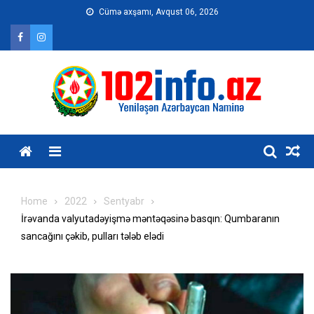
Skip
Cümə axşamı, Avqust 06, 2026
to
content
Home
2022
Sentyabr
İrəvanda valyutadəyişmə məntəqəsinə basqın: Qumbaranın
sancağını çəkib, pulları tələb elədi