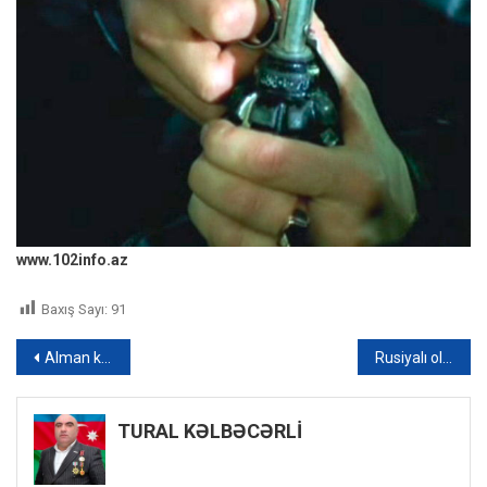
www.102info.az
Baxış Sayı:
91
Yazı
Alman konserni yeni “KF-51 Panther” tankını təqdim etdi – VİDEO
Rusiyalı oliqarx Fridmana məxsus “Morşinskaya”nın əmlakına həbs qoyulub
naviqasiyası
TURAL KƏLBƏCƏRLİ