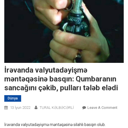
İrəvanda valyutadəyişmə
məntəqəsinə basqın: Qumbaranın
sancağını çəkib, pulları tələb elədi
Dünya
On
13 İyun 2022
TURAL KƏLBƏCƏRLİ
Leave A Comment
İrəvan
Valyu
İrəvanda valyutadəyişmə məntəqəsinə silahlı basqın olub.
Məntə