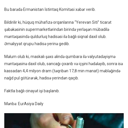
Basqın
Bu barədə Ermənistan İstintaq Komitəsi xəbər verib.
Qumba
Sancağ
Bildirilir ki, hüquq mühafizə orqanlarına “Yerevan Siti” ticarət
Çəkib,
şəbəkəsinin supermarketlərindən birində yerləşən mübadilə
Pulları
məntəqəsində quldurluq hadisəsi ilə bağlı siqnal daxil olub.
Tələb
Əməliyyat qrupu hadisə yerinə gedib.
Elədi
Məlum olub ki, maskalı şəxs əlində qumbara ilə valyutadəyişmə
məntəqəsinə daxil olub, sancağı çıxarıb və içşini hədələyib, sonra isə
kassadan 4,4 milyon dram (təqribən 17,8 min manat) məbləğində
nağd pul götürərək, hadisə yerindən qaçıb.
Faktla bağlı cinayət işi başlanıb.
Mənbə: EurAsiya Daily