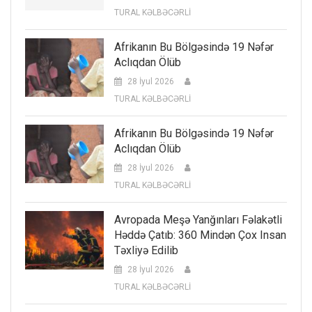
TURAL KƏLBƏCƏRLİ
Afrikanın Bu Bölgəsində 19 Nəfər
Aclıqdan Ölüb
28 İyul 2026
TURAL KƏLBƏCƏRLİ
Afrikanın Bu Bölgəsində 19 Nəfər
Aclıqdan Ölüb
28 İyul 2026
TURAL KƏLBƏCƏRLİ
Avropada Meşə Yanğınları Fəlakətli
Həddə Çatıb: 360 Mindən Çox Insan
Təxliyə Edilib
28 İyul 2026
TURAL KƏLBƏCƏRLİ