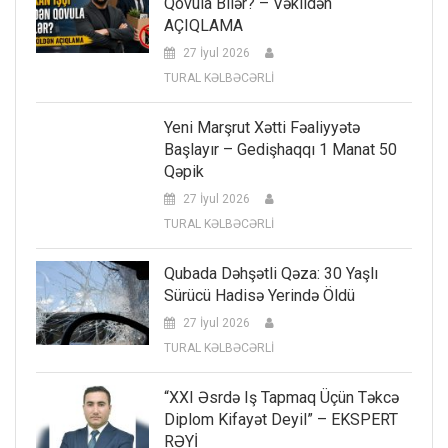
Qovula Bilər? – Vəkildən
AÇIQLAMA
27 İyul 2026
TURAL KƏLBƏCƏRLİ
Yeni Marşrut Xətti Fəaliyyətə
Başlayır – Gedişhaqqı 1 Manat 50
Qəpik
27 İyul 2026
TURAL KƏLBƏCƏRLİ
Qubada Dəhşətli Qəza: 30 Yaşlı
Sürücü Hadisə Yerində Öldü
27 İyul 2026
TURAL KƏLBƏCƏRLİ
“XXI Əsrdə Iş Tapmaq Üçün Təkcə
Diplom Kifayət Deyil” – EKSPERT
RƏYİ