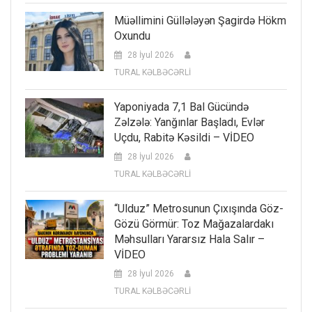
Müəllimini Güllələyən Şagirdə Hökm
Oxundu
28 İyul 2026
TURAL KƏLBƏCƏRLİ
Yaponiyada 7,1 Bal Gücündə
Zəlzələ: Yanğınlar Başladı, Evlər
Uçdu, Rabitə Kəsildi – VİDEO
28 İyul 2026
TURAL KƏLBƏCƏRLİ
“Ulduz” Metrosunun Çıxışında Göz-
Gözü Görmür: Toz Mağazalardakı
Məhsulları Yararsız Hala Salır –
VİDEO
28 İyul 2026
TURAL KƏLBƏCƏRLİ