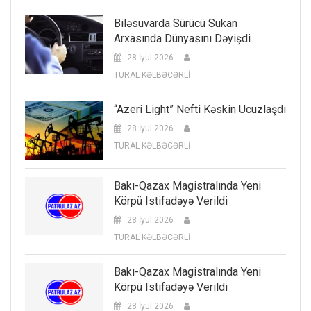
Biləsuvarda Sürücü Sükan
Arxasında Dünyasını Dəyişdi
28 İyul 2026
TURAL KƏLBƏCƏRLİ
“Azeri Light” Nefti Kəskin Ucuzlaşdı
28 İyul 2026
TURAL KƏLBƏCƏRLİ
Bakı-Qazax Magistralında Yeni
Körpü Istifadəyə Verildi
28 İyul 2026
TURAL KƏLBƏCƏRLİ
Bakı-Qazax Magistralında Yeni
Körpü Istifadəyə Verildi
28 İyul 2026