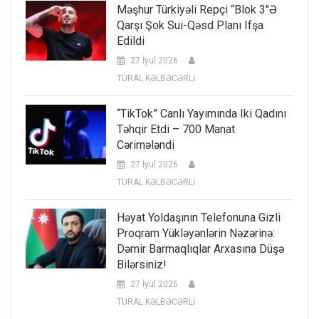
Məşhur Türkiyəli Repçi “Blok 3″ə
Qarşı Şok Sui-Qəsd Planı Ifşa
Edildi
27 İyul 2026
TURAL KƏLBƏCƏRLİ
“TikTok” Canlı Yayımında Iki Qadını
Təhqir Etdi – 700 Manat
Cərimələndi
27 İyul 2026
TURAL KƏLBƏCƏRLİ
Həyat Yoldaşının Telefonuna Gizli
Proqram Yükləyənlərin Nəzərinə:
Dəmir Barmaqlıqlar Arxasına Düşə
Bilərsiniz!
27 İyul 2026
TURAL KƏLBƏCƏRLİ