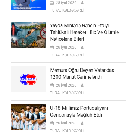
28 İyul 2026
TURAL KƏLBƏCƏRLİ
Yayda Minlərlə Gəncin Etdiyi
Təhlükəli Hərəkət: İflic Və Ölümlə
Nəticələnə Bilər!
28 İyul 2026
TURAL KƏLBƏCƏRLİ
Məmura Oğru Deyən Vətəndaş
1200 Manat Cərimələndi
28 İyul 2026
TURAL KƏLBƏCƏRLİ
U-18 Millimiz Portuqaliyanı
Geridönüşlə Məğlub Etdi
28 İyul 2026
TURAL KƏLBƏCƏRLİ