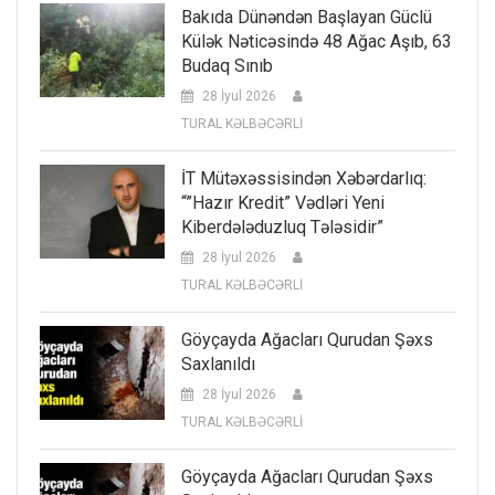
Bakıda Dünəndən Başlayan Güclü
Külək Nəticəsində 48 Ağac Aşıb, 63
Budaq Sınıb
28 İyul 2026
TURAL KƏLBƏCƏRLİ
İT Mütəxəssisindən Xəbərdarlıq:
“”Hazır Kredit” Vədləri Yeni
Kiberdələduzluq Tələsidir”
28 İyul 2026
TURAL KƏLBƏCƏRLİ
Göyçayda Ağacları Qurudan Şəxs
Saxlanıldı
28 İyul 2026
TURAL KƏLBƏCƏRLİ
Göyçayda Ağacları Qurudan Şəxs