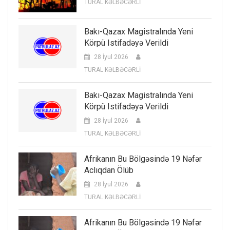
TURAL KƏLBƏCƏRLİ
Bakı-Qazax Magistralında Yeni
Körpü Istifadəyə Verildi
28 İyul 2026
TURAL KƏLBƏCƏRLİ
Bakı-Qazax Magistralında Yeni
Körpü Istifadəyə Verildi
28 İyul 2026
TURAL KƏLBƏCƏRLİ
Afrikanın Bu Bölgəsində 19 Nəfər
Aclıqdan Ölüb
28 İyul 2026
TURAL KƏLBƏCƏRLİ
Afrikanın Bu Bölgəsində 19 Nəfər