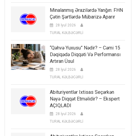
Minalanmış Ərazilərdə Yanğın: FHN
Çətin Şərtlərdə Mübarizə Aparır
28 İyul 2026
TURAL KƏLBƏCƏRLİ
“Qəhvə Yuxusu” Nədir? – Cəmi 15
Dəqiqədə Diqqəti Və Performansı
Artıran Üsul
28 İyul 2026
TURAL KƏLBƏCƏRLİ
Abituriyentlər Ixtisas Seçərkən
Nəyə Diqqət Etməlidir? – Ekspert
AÇIQLADI
28 İyul 2026
TURAL KƏLBƏCƏRLİ