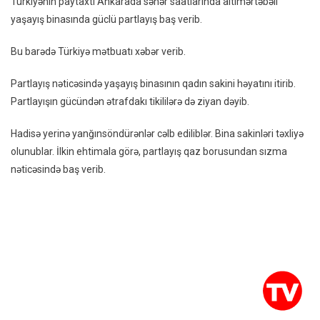
Türkiyənin paytaxtı Ankarada səhər saatlarında altımərtəbəli
Olub
yaşayış binasında güclü partlayış baş verib.
–
VİDEO
Bu barədə Türkiyə mətbuatı xəbər verib.
Partlayış nəticəsində yaşayış binasının qadın sakini həyatını itirib.
Partlayışın gücündən ətrafdakı tikililərə də ziyan dəyib.
Hadisə yerinə yanğınsöndürənlər cəlb ediliblər. Bina sakinləri təxliyə
olunublar. İlkin ehtimala görə, partlayış qaz borusundan sızma
nəticəsində baş verib.