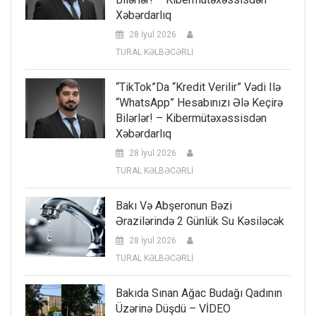
Xəbərdarlıq
28 İyul 2026
TURAL KƏLBƏCƏRLİ
“TikTok”da “kredit Verilir” Vədi Ilə
“WhatsApp” Hesabınızı Ələ Keçirə
Bilərlər! – Kibermütəxəssisdən
Xəbərdarlıq
28 İyul 2026
TURAL KƏLBƏCƏRLİ
Bakı Və Abşeronun Bəzi
Ərazilərində 2 Günlük Su Kəsiləcək
28 İyul 2026
TURAL KƏLBƏCƏRLİ
Bakıda Sınan Ağac Budağı Qadının
Üzərinə Düşdü – VİDEO