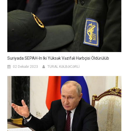
Suriyada SEPAH-In Iki Yüksək Vəzifəli Hərbçisi Öldürülüb
02 Dekabr 2023
TURAL KƏLBƏCƏRLİ