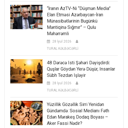
“İranın AzTV-Ni “düşmən Media”
Elan Etməsi Azərbaycan-İran
Münasibətlərinin Bugünkü
Məntiqinə Sığmır” – Qulu
Məhərrəmli
28 İyul 2026
TURAL KƏLBƏCƏRLİ
48 Dərəcə Isti Şəhəri Dəyişdirdi:
Quşlar Göydən Yerə Düşür, Insanlar
Sübh Tezdən Işləyir
28 İyul 2026
TURAL KƏLBƏCƏRLİ
Yüzillik Gözəllik Sirri Yenidən
Gündəmdə: Sosial Medianı Fəth
Edən Mərakeş Dodaq Boyası –
Aker Fassi Nədir?