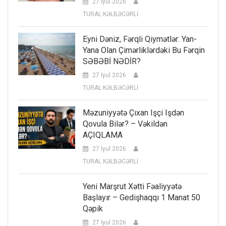
27 İyul 2026
TURAL KƏLBƏCƏRLİ
Eyni Dəniz, Fərqli Qiymətlər: Yan-
Yana Olan Çimərliklərdəki Bu Fərqin
SƏBƏBİ NƏDİR?
27 İyul 2026
TURAL KƏLBƏCƏRLİ
Məzuniyyətə Çıxan Işçi Işdən
Qovula Bilər? – Vəkildən
AÇIQLAMA
27 İyul 2026
TURAL KƏLBƏCƏRLİ
Yeni Marşrut Xətti Fəaliyyətə
Başlayır – Gedişhaqqı 1 Manat 50
Qəpik
27 İyul 2026