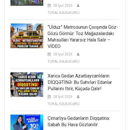
28 İyul 2026
TURAL KƏLBƏCƏRLİ
“Ulduz” Metrosunun Çıxışında Göz-
Gözü Görmür: Toz Mağazalardakı
Məhsulları Yararsız Hala Salır –
VİDEO
28 İyul 2026
TURAL KƏLBƏCƏRLİ
Xaricə Gedən Azərbaycanlıların
DİQQƏTİNƏ: Bu Səhvləri Edənlər
Pullarını Itirir, Küçədə Qalır!
28 İyul 2026
TURAL KƏLBƏCƏRLİ
Çimərliyə Gedənlərin Diqqətinə:
Sabah Bu Hava Gözlənilir