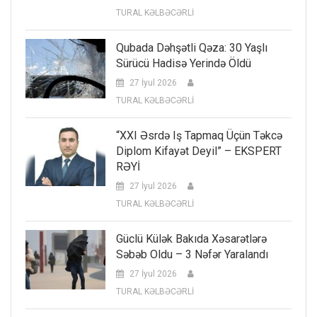
TURAL KƏLBƏCƏRLİ
Qubada Dəhşətli Qəza: 30 Yaşlı
Sürücü Hadisə Yerində Öldü
27 İyul 2026
TURAL KƏLBƏCƏRLİ
“XXI Əsrdə Iş Tapmaq Üçün Təkcə
Diplom Kifayət Deyil” – EKSPERT
RƏYİ
27 İyul 2026
TURAL KƏLBƏCƏRLİ
Güclü Külək Bakıda Xəsarətlərə
Səbəb Oldu – 3 Nəfər Yaralandı
27 İyul 2026
TURAL KƏLBƏCƏRLİ