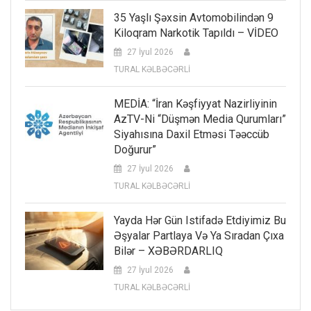
35 Yaşlı Şəxsin Avtomobilindən 9
Kiloqram Narkotik Tapıldı – VİDEO
27 İyul 2026
TURAL KƏLBƏCƏRLİ
MEDİA: “İran Kəşfiyyat Nazirliyinin
AzTV-Ni “düşmən Media Qurumları”
Siyahısına Daxil Etməsi Təəccüb
Doğurur”
27 İyul 2026
TURAL KƏLBƏCƏRLİ
Yayda Hər Gün Istifadə Etdiyimiz Bu
Əşyalar Partlaya Və Ya Sıradan Çıxa
Bilər – XƏBƏRDARLIQ
27 İyul 2026
TURAL KƏLBƏCƏRLİ