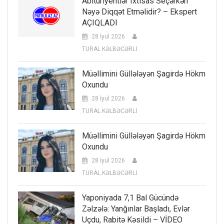
Abituriyentlər Ixtisas Seçərkən
Nəyə Diqqət Etməlidir? – Ekspert
AÇIQLADI
28 İyul 2026
TURAL KƏLBƏCƏRLİ
Müəllimini Güllələyən Şagirdə Hökm
Oxundu
28 İyul 2026
TURAL KƏLBƏCƏRLİ
Müəllimini Güllələyən Şagirdə Hökm
Oxundu
28 İyul 2026
TURAL KƏLBƏCƏRLİ
Yaponiyada 7,1 Bal Gücündə
Zəlzələ: Yanğınlar Başladı, Evlər
Uçdu, Rabitə Kəsildi – VİDEO