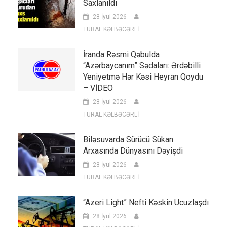
Saxlanıldı
28 İyul 2026
TURAL KƏLBƏCƏRLİ
İranda Rəsmi Qəbulda
“Azərbaycanım” Sədaları: Ərdəbilli
Yeniyetmə Hər Kəsi Heyran Qoydu
– VİDEO
28 İyul 2026
TURAL KƏLBƏCƏRLİ
Biləsuvarda Sürücü Sükan
Arxasında Dünyasını Dəyişdi
28 İyul 2026
TURAL KƏLBƏCƏRLİ
“Azeri Light” Nefti Kəskin Ucuzlaşdı
28 İyul 2026