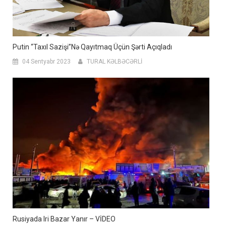
Putin “Taxıl Sazişi”nə Qayıtmaq Üçün Şərti Açıqladı
04 Sentyabr 2023
TURAL KƏLBƏCƏRLİ
​Rusiyada Iri Bazar Yanır – VİDEO