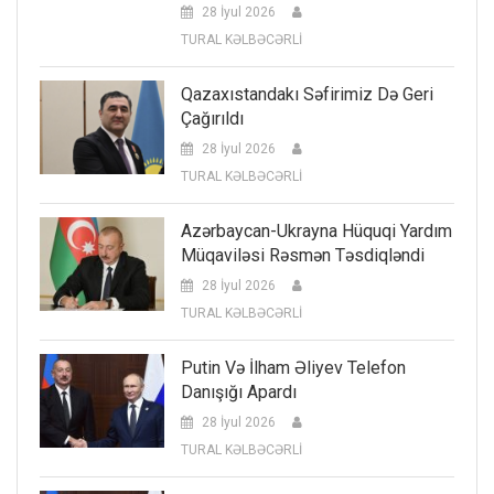
28 İyul 2026
TURAL KƏLBƏCƏRLİ
Qazaxıstandakı Səfirimiz Də Geri
Çağırıldı
28 İyul 2026
TURAL KƏLBƏCƏRLİ
Azərbaycan-Ukrayna Hüquqi Yardım
Müqaviləsi Rəsmən Təsdiqləndi
28 İyul 2026
TURAL KƏLBƏCƏRLİ
Putin Və İlham Əliyev Telefon
Danışığı Apardı
28 İyul 2026
TURAL KƏLBƏCƏRLİ