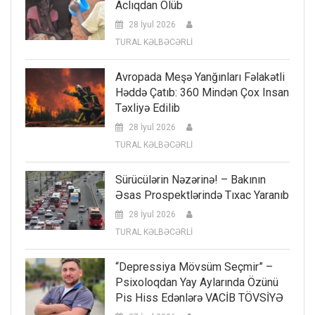
Aclıqdan Ölüb
28 İyul 2026
TURAL KƏLBƏCƏRLİ
Avropada Meşə Yanğınları Fəlakətli
Həddə Çatıb: 360 Mindən Çox Insan
Təxliyə Edilib
28 İyul 2026
TURAL KƏLBƏCƏRLİ
Sürücülərin Nəzərinə! – Bakının
Əsas Prospektlərində Tıxac Yaranıb
28 İyul 2026
TURAL KƏLBƏCƏRLİ
“Depressiya Mövsüm Seçmir” –
Psixoloqdan Yay Aylarında Özünü
Pis Hiss Edənlərə VACİB TÖVSİYƏ