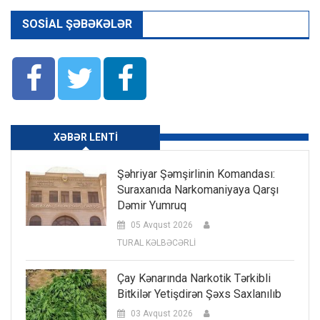
SOSIAL ŞƏBƏKƏLƏR
XƏBƏR LENTI
Şəhriyar Şəmşirlinin Komandası:
Suraxanıda Narkomaniyaya Qarşı
Dəmir Yumruq
05 Avqust 2026
TURAL KƏLBƏCƏRLİ
Çay Kənarında Narkotik Tərkibli
Bitkilər Yetişdirən Şəxs Saxlanılıb
03 Avqust 2026