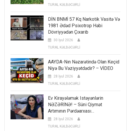
TURAL KƏLBƏCƏRLİ
DİN BNMİ 57 Kq Narkotik Vasitə Və
1981 Ədəd Psixotrop Həbi
Dövriyyədən Çıxarıb
30 İyul 2026
TURAL KƏLBƏCƏRLİ
AAYDA-Nın Nəzarətində Olan Keçid
Niyə Bu Vəziyyətdədir? – VİDEO
28 İyul 2026
TURAL KƏLBƏCƏRLİ
Ev Kirayələmək Istəyənlərin
NƏZƏRİNƏ! – Süni Qiymət
Artımının Pərdəarxası…
28 İyul 2026
TURAL KƏLBƏCƏRLİ