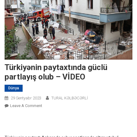
Türkiyənin paytaxtında güclü
partlayış olub – VİDEO
Dünya
29 Sentyabr 2023
TURAL KƏLBƏCƏRLİ
On
Leave A Comment
Türkiyənin
Paytaxtında
Güclü
Partlayış