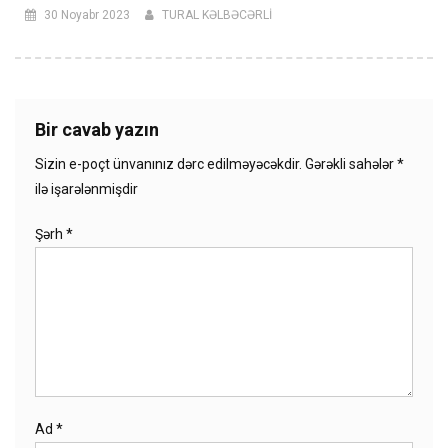
30 Noyabr 2023
TURAL KƏLBƏCƏRLİ
Bir cavab yazın
Sizin e-poçt ünvanınız dərc edilməyəcəkdir.
Gərəkli sahələr
*
ilə işarələnmişdir
Şərh
*
Ad
*