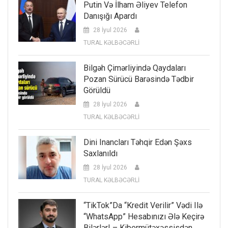
Putin Və İlham Əliyev Telefon
Danışığı Apardı
28 İyul 2026
TURAL KƏLBƏCƏRLİ
Bilgəh Çimərliyində Qaydaları
Pozan Sürücü Barəsində Tədbir
Görüldü
28 İyul 2026
TURAL KƏLBƏCƏRLİ
Dini Inancları Təhqir Edən Şəxs
Saxlanıldı
28 İyul 2026
TURAL KƏLBƏCƏRLİ
“TikTok”da “kredit Verilir” Vədi Ilə
“WhatsApp” Hesabınızı Ələ Keçirə
Bilərlər! – Kibermütəxəssisdən