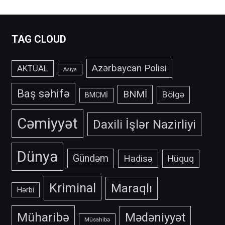
TAG CLOUD
Azərbaycan Polisi
AKTUAL
Asiya
Baş səhifə
BNMİ
Bölgə
BMCMİ
Cəmiyyət
Daxili İşlər Nazirliyi
Dünya
Gündəm
Hadisə
Hüquq
Kriminal
Maraqlı
Hərbi
Müharibə
Mədəniyyət
Müsahibə