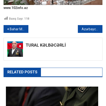
www.102info.az
Baxış Sayı:
118
Yazı
Bahar Muradova: “Qənirənin itkisi ilə barışmırıq”
Azərbaycan və İsrail arasında Turizm üzrə İşçi Qrupu yaradılır
naviqasiyası
TURAL KƏLBƏCƏRLİ
RELATED POSTS