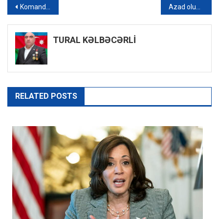
Yazı
Komando Təlim Mərkəzinin nəzdində “Snayper hazırlığı kursu” fəaliyyətə başlayıb
Azad olunan rayonlarda mina və partlamamış sursatlardan təmizlənən ərazilərin sahəsi AÇIQLANIB
naviqasiyası
TURAL KƏLBƏCƏRLİ
RELATED POSTS