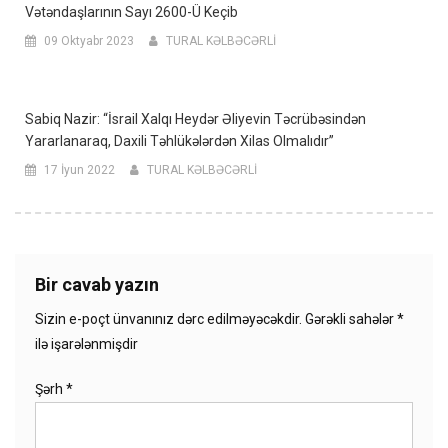
Vətəndaşlarının Sayı 2600-Ü Keçib
09 Oktyabr 2023
TURAL KƏLBƏCƏRLİ
Sabiq Nazir: “İsrail Xalqı Heydər Əliyevin Təcrübəsindən
Yararlanaraq, Daxili Təhlükələrdən Xilas Olmalıdır”
17 İyun 2022
TURAL KƏLBƏCƏRLİ
Bir cavab yazın
Sizin e-poçt ünvanınız dərc edilməyəcəkdir.
Gərəkli sahələr
*
ilə işarələnmişdir
Şərh
*