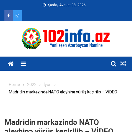
Skip
Şənbə, Avqust 08, 2026
to
content
Home
2022
İyun
Madridin mərkəzində NATO əleyhinə yürüş keçirilib – VİDEO
Madridin mərkəzində NATO
əleyhinə yürüş keçirilib – VİDEO