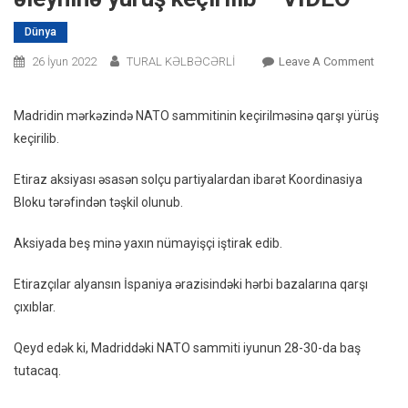
Dünya
On
26 İyun 2022
TURAL KƏLBƏCƏRLİ
Leave A Comment
Madri
Mərkə
Madridin mərkəzində NATO sammitinin keçirilməsinə qarşı yürüş
NATO
keçirilib.
Əleyhi
Yürüş
Etiraz aksiyası əsasən solçu partiyalardan ibarət Koordinasiya
Keçiril
Bloku tərəfindən təşkil olunub.
–
VİDEO
Aksiyada beş minə yaxın nümayişçi iştirak edib.
Etirazçılar alyansın İspaniya ərazisindəki hərbi bazalarına qarşı
çıxıblar.
Qeyd edək ki, Madriddəki NATO sammiti iyunun 28-30-da baş
tutacaq.