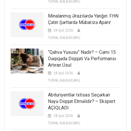
TURAL KƏLBƏCƏRLİ
Minalanmış Ərazilərdə Yanğın: FHN
Çətin Şərtlərdə Mübarizə Aparır
28 İyul 2026
TURAL KƏLBƏCƏRLİ
“Qəhvə Yuxusu” Nədir? – Cəmi 15
Dəqiqədə Diqqəti Və Performansı
Artıran Üsul
28 İyul 2026
TURAL KƏLBƏCƏRLİ
Abituriyentlər Ixtisas Seçərkən
Nəyə Diqqət Etməlidir? – Ekspert
AÇIQLADI
28 İyul 2026
TURAL KƏLBƏCƏRLİ