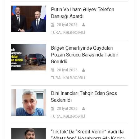
Putin Və İlham Əliyev Telefon
Danışığı Apardı
28 İyul 2026
TURAL KƏLBƏCƏRLİ
Bilgəh Çimərliyində Qaydaları
Pozan Sürücü Barəsində Tədbir
Görüldü
28 İyul 2026
TURAL KƏLBƏCƏRLİ
Dini Inancları Təhqir Edən Şəxs
Saxlanıldı
28 İyul 2026
TURAL KƏLBƏCƏRLİ
“TikTok”da “kredit Verilir” Vədi Ilə
“WhatsApp” Hesabınızı Ələ Keçirə