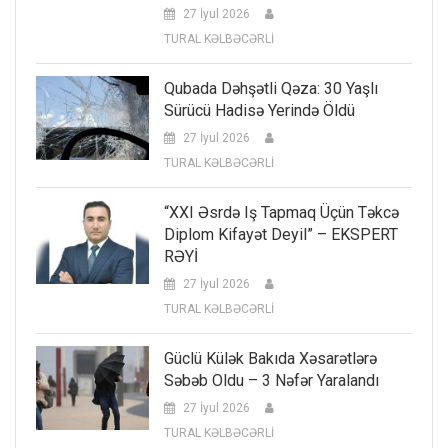
27 İyul 2026
TURAL KƏLBƏCƏRLİ
Qubada Dəhşətli Qəza: 30 Yaşlı
Sürücü Hadisə Yerində Öldü
27 İyul 2026
TURAL KƏLBƏCƏRLİ
“XXI Əsrdə Iş Tapmaq Üçün Təkcə
Diplom Kifayət Deyil” – EKSPERT
RƏYİ
27 İyul 2026
TURAL KƏLBƏCƏRLİ
Güclü Külək Bakıda Xəsarətlərə
Səbəb Oldu – 3 Nəfər Yaralandı
27 İyul 2026
TURAL KƏLBƏCƏRLİ