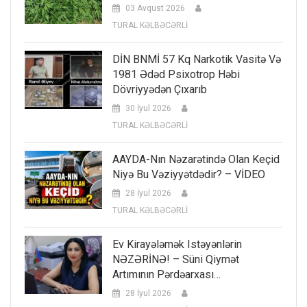
03 Avqust 2026
TURAL KƏLBƏCƏRLİ
DİN BNMİ 57 Kq Narkotik Vasitə Və
1981 Ədəd Psixotrop Həbi
Dövriyyədən Çıxarıb
30 İyul 2026
TURAL KƏLBƏCƏRLİ
AAYDA-Nın Nəzarətində Olan Keçid
Niyə Bu Vəziyyətdədir? – VİDEO
28 İyul 2026
TURAL KƏLBƏCƏRLİ
Ev Kirayələmək Istəyənlərin
NƏZƏRİNƏ! – Süni Qiymət
Artımının Pərdəarxası…
28 İyul 2026