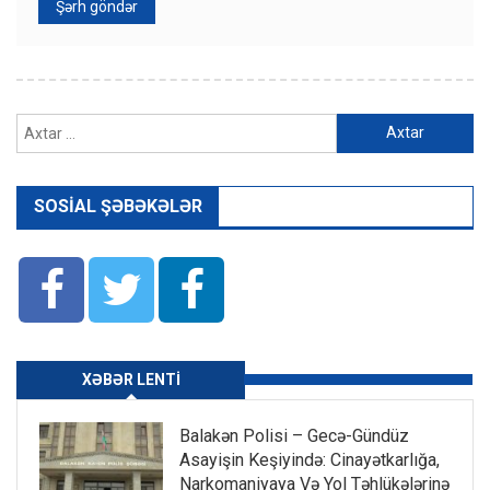
Axtarış:
SOSIAL ŞƏBƏKƏLƏR
XƏBƏR LENTI
Balakən Polisi – Gecə-Gündüz
Asayişin Keşiyində: Cinayətkarlığa,
Narkomaniyaya Və Yol Təhlükələrinə