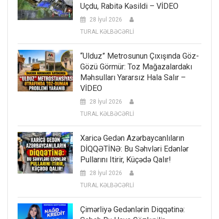
Uçdu, Rabitə Kəsildi – VİDEO
28 İyul 2026
TURAL KƏLBƏCƏRLİ
“Ulduz” Metrosunun Çıxışında Göz-
Gözü Görmür: Toz Mağazalardakı
Məhsulları Yararsız Hala Salır –
VİDEO
28 İyul 2026
TURAL KƏLBƏCƏRLİ
Xaricə Gedən Azərbaycanlıların
DİQQƏTİNƏ: Bu Səhvləri Edənlər
Pullarını Itirir, Küçədə Qalır!
28 İyul 2026
TURAL KƏLBƏCƏRLİ
Çimərliyə Gedənlərin Diqqətinə: