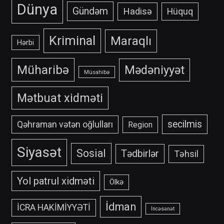
Dünya
Gündəm
Hadisə
Hüquq
Kriminal
Maraqlı
Hərbi
Müharibə
Mədəniyyət
Müsahibə
Mətbuat xidməti
secilmis
Qəhraman vətən oğlulları
Region
Siyasət
Sosial
Tədbirlər
Təhsil
Yol patrul xidməti
Ölkə
İdman
İCRA HAKİMİYYƏTİ
İncəsənət