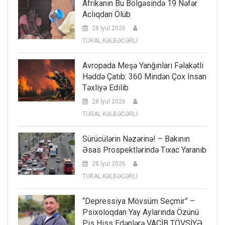
Afrikanın Bu Bölgəsində 19 Nəfər
Aclıqdan Ölüb
28 İyul 2026
TURAL KƏLBƏCƏRLİ
Avropada Meşə Yanğınları Fəlakətli
Həddə Çatıb: 360 Mindən Çox Insan
Təxliyə Edilib
28 İyul 2026
TURAL KƏLBƏCƏRLİ
Sürücülərin Nəzərinə! – Bakının
Əsas Prospektlərində Tıxac Yaranıb
28 İyul 2026
TURAL KƏLBƏCƏRLİ
“Depressiya Mövsüm Seçmir” –
Psixoloqdan Yay Aylarında Özünü
Pis Hiss Edənlərə VACİB TÖVSİYƏ