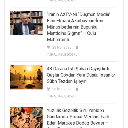
TURAL KƏLBƏCƏRLİ
“İranın AzTV-Ni “düşmən Media”
Elan Etməsi Azərbaycan-İran
Münasibətlərinin Bugünkü
Məntiqinə Sığmır” – Qulu
Məhərrəmli
28 İyul 2026
TURAL KƏLBƏCƏRLİ
48 Dərəcə Isti Şəhəri Dəyişdirdi:
Quşlar Göydən Yerə Düşür, Insanlar
Sübh Tezdən Işləyir
28 İyul 2026
TURAL KƏLBƏCƏRLİ
Yüzillik Gözəllik Sirri Yenidən
Gündəmdə: Sosial Medianı Fəth
Edən Mərakeş Dodaq Boyası –