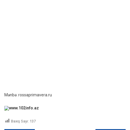
Mənbə: rossaprimavera.ru
www.102info.az
Baxış Sayı:
137