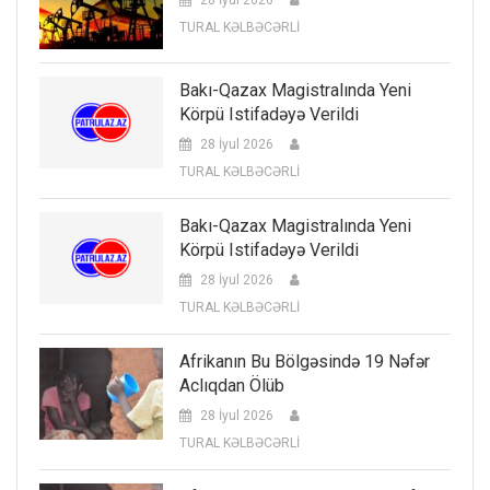
TURAL KƏLBƏCƏRLİ
Bakı-Qazax Magistralında Yeni
Körpü Istifadəyə Verildi
28 İyul 2026
TURAL KƏLBƏCƏRLİ
Bakı-Qazax Magistralında Yeni
Körpü Istifadəyə Verildi
28 İyul 2026
TURAL KƏLBƏCƏRLİ
Afrikanın Bu Bölgəsində 19 Nəfər
Aclıqdan Ölüb
28 İyul 2026
TURAL KƏLBƏCƏRLİ