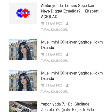
Abituriyentlər Ixtisas Seçərkən
Nəyə Diqqət Etməlidir? – Ekspert
AÇIQLADI
28 İyul 2026
TURAL KƏLBƏCƏRLİ
Müəllimini Güllələyən Şagirdə Hökm
Oxundu
28 İyul 2026
TURAL KƏLBƏCƏRLİ
Müəllimini Güllələyən Şagirdə Hökm
Oxundu
28 İyul 2026
TURAL KƏLBƏCƏRLİ
Yaponiyada 7,1 Bal Gücündə
Zəlzələ: Yanğınlar Başladı, Evlər