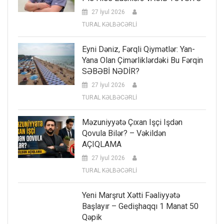
27 İyul 2026
TURAL KƏLBƏCƏRLİ
Eyni Dəniz, Fərqli Qiymətlər: Yan-
Yana Olan Çimərliklərdəki Bu Fərqin
SƏBƏBİ NƏDİR?
27 İyul 2026
TURAL KƏLBƏCƏRLİ
Məzuniyyətə Çıxan Işçi Işdən
Qovula Bilər? – Vəkildən
AÇIQLAMA
27 İyul 2026
TURAL KƏLBƏCƏRLİ
Yeni Marşrut Xətti Fəaliyyətə
Başlayır – Gedişhaqqı 1 Manat 50
Qəpik