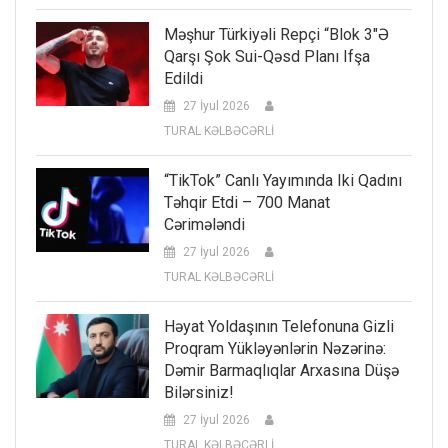
Məşhur Türkiyəli Repçi “Blok 3″ə
Qarşı Şok Sui-Qəsd Planı Ifşa
Edildi
27 İyul 2026
TURAL KƏLBƏCƏRLİ
“TikTok” Canlı Yayımında Iki Qadını
Təhqir Etdi – 700 Manat
Cərimələndi
27 İyul 2026
TURAL KƏLBƏCƏRLİ
Həyat Yoldaşının Telefonuna Gizli
Proqram Yükləyənlərin Nəzərinə:
Dəmir Barmaqlıqlar Arxasına Düşə
Bilərsiniz!
27 İyul 2026
TURAL KƏLBƏCƏRLİ