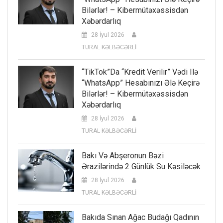
Bilərlər! – Kibermütəxəssisdən
Xəbərdarlıq
28 İyul 2026
TURAL KƏLBƏCƏRLİ
“TikTok”da “kredit Verilir” Vədi Ilə
“WhatsApp” Hesabınızı Ələ Keçirə
Bilərlər! – Kibermütəxəssisdən
Xəbərdarlıq
28 İyul 2026
TURAL KƏLBƏCƏRLİ
Bakı Və Abşeronun Bəzi
Ərazilərində 2 Günlük Su Kəsiləcək
28 İyul 2026
TURAL KƏLBƏCƏRLİ
Bakıda Sınan Ağac Budağı Qadının