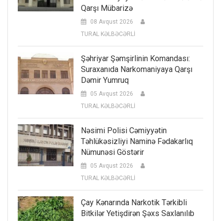
Qarşı Mübarizə
08 Avqust 2026
TURAL KƏLBƏCƏRLİ
Şəhriyar Şəmşirlinin Komandası:
Suraxanıda Narkomaniyaya Qarşı
Dəmir Yumruq
05 Avqust 2026
TURAL KƏLBƏCƏRLİ
Nəsimi Polisi Cəmiyyətin
Təhlükəsizliyi Naminə Fədakarlıq
Nümunəsi Göstərir
05 Avqust 2026
TURAL KƏLBƏCƏRLİ
Çay Kənarında Narkotik Tərkibli
Bitkilər Yetişdirən Şəxs Saxlanılıb