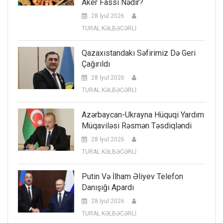
Aker Fassi Nədir?
28 İyul 2026
TURAL KƏLBƏCƏRLİ
Qazaxıstandakı Səfirimiz Də Geri
Çağırıldı
28 İyul 2026
TURAL KƏLBƏCƏRLİ
Azərbaycan-Ukrayna Hüquqi Yardım
Müqaviləsi Rəsmən Təsdiqləndi
28 İyul 2026
TURAL KƏLBƏCƏRLİ
Putin Və İlham Əliyev Telefon
Danışığı Apardı
28 İyul 2026
TURAL KƏLBƏCƏRLİ