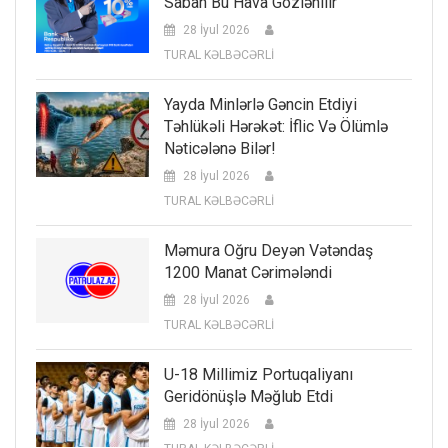
Sabah Bu Hava Gözlənilir
28 İyul 2026
TURAL KƏLBƏCƏRLİ
Yayda Minlərlə Gəncin Etdiyi
Təhlükəli Hərəkət: İflic Və Ölümlə
Nəticələnə Bilər!
28 İyul 2026
TURAL KƏLBƏCƏRLİ
Məmura Oğru Deyən Vətəndaş
1200 Manat Cərimələndi
28 İyul 2026
TURAL KƏLBƏCƏRLİ
U-18 Millimiz Portuqaliyanı
Geridönüşlə Məğlub Etdi
28 İyul 2026