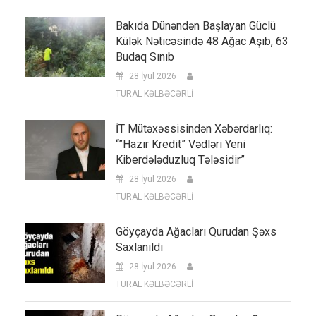
Bakıda Dünəndən Başlayan Güclü
Külək Nəticəsində 48 Ağac Aşıb, 63
Budaq Sınıb
28 İyul 2026
TURAL KƏLBƏCƏRLİ
İT Mütəxəssisindən Xəbərdarlıq:
“”Hazır Kredit” Vədləri Yeni
Kiberdələduzluq Tələsidir”
28 İyul 2026
TURAL KƏLBƏCƏRLİ
Göyçayda Ağacları Qurudan Şəxs
Saxlanıldı
28 İyul 2026
TURAL KƏLBƏCƏRLİ