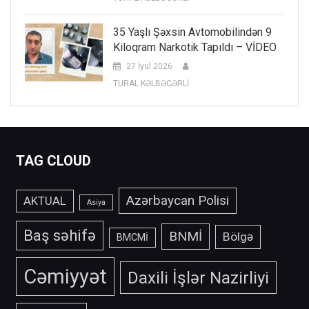
35 Yaşlı Şəxsin Avtomobilindən 9
Kiloqram Narkotik Tapıldı – VİDEO
27 İyul 2026
TURAL KƏLBƏCƏRLİ
TAG CLOUD
Azərbaycan Polisi
AKTUAL
Asiya
Baş səhifə
BNMİ
Bölgə
BMCMİ
Cəmiyyət
Daxili İşlər Nazirliyi