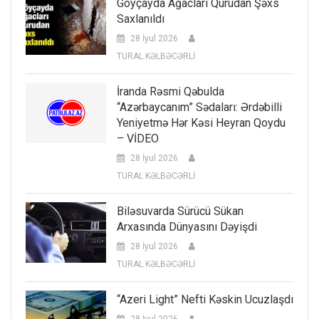
Göyçayda Ağacları Qurudan Şəxs
Saxlanıldı
28 İyul 2026
TURAL KƏLBƏCƏRLİ
İranda Rəsmi Qəbulda
“Azərbaycanım” Sədaları: Ərdəbilli
Yeniyetmə Hər Kəsi Heyran Qoydu
– VİDEO
28 İyul 2026
TURAL KƏLBƏCƏRLİ
Biləsuvarda Sürücü Sükan
Arxasında Dünyasını Dəyişdi
28 İyul 2026
TURAL KƏLBƏCƏRLİ
“Azeri Light” Nefti Kəskin Ucuzlaşdı
28 İyul 2026