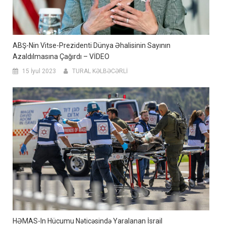
ABŞ-Nin Vitse-Prezidenti Dünya Əhalisinin Sayının
Azaldılmasına Çağırdı – VİDEO
15 İyul 2023
TURAL KƏLBƏCƏRLİ
HƏMAS-In Hücumu Nəticəsində Yaralanan İsrail