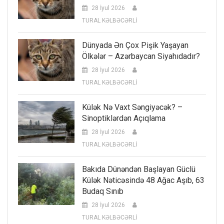
28 İyul 2026
TURAL KƏLBƏCƏRLİ
Dünyada Ən Çox Pişik Yaşayan
Ölkələr – Azərbaycan Siyahıdadır?
28 İyul 2026
TURAL KƏLBƏCƏRLİ
Külək Nə Vaxt Səngiyəcək? –
Sinoptiklərdən Açıqlama
28 İyul 2026
TURAL KƏLBƏCƏRLİ
Bakıda Dünəndən Başlayan Güclü
Külək Nəticəsində 48 Ağac Aşıb, 63
Budaq Sınıb
28 İyul 2026
TURAL KƏLBƏCƏRLİ