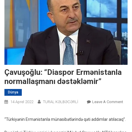
Çavuşoğlu: “Diaspor Ermənistanla
normallaşmanı dəstəkləmir”
Dünya
On
14 Aprel 2022
TURAL KƏLBƏCƏRLİ
Leave A Comment
Çavu
“Dia
“Türkiyənin Ermənistanla münasibətlərində qəti addımlar atılacaq”.
Ermən
Norm