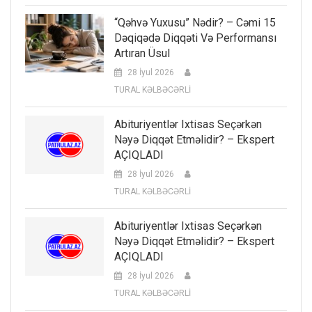
“Qəhvə Yuxusu” Nədir? – Cəmi 15
Dəqiqədə Diqqəti Və Performansı
Artıran Üsul
28 İyul 2026
TURAL KƏLBƏCƏRLİ
Abituriyentlər Ixtisas Seçərkən
Nəyə Diqqət Etməlidir? – Ekspert
AÇIQLADI
28 İyul 2026
TURAL KƏLBƏCƏRLİ
Abituriyentlər Ixtisas Seçərkən
Nəyə Diqqət Etməlidir? – Ekspert
AÇIQLADI
28 İyul 2026
TURAL KƏLBƏCƏRLİ