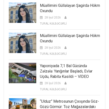
Müəllimini Güllələyən Şagirdə Hökm
Oxundu
28 İyul 2026
TURAL KƏLBƏCƏRLİ
Müəllimini Güllələyən Şagirdə Hökm
Oxundu
28 İyul 2026
TURAL KƏLBƏCƏRLİ
Yaponiyada 7,1 Bal Gücündə
Zəlzələ: Yanğınlar Başladı, Evlər
Uçdu, Rabitə Kəsildi – VİDEO
28 İyul 2026
TURAL KƏLBƏCƏRLİ
“Ulduz” Metrosunun Çıxışında Göz-
Gözü Görmür: Toz Mağazalardakı