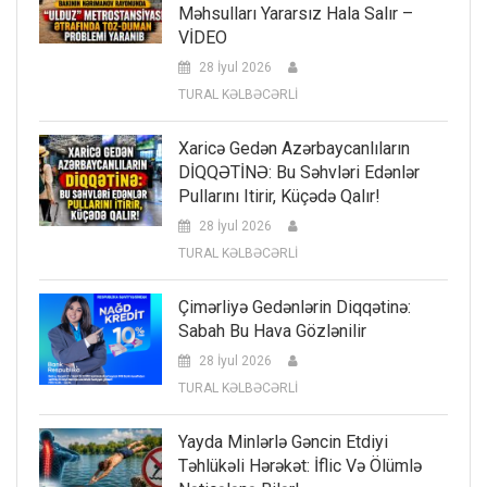
Məhsulları Yararsız Hala Salır –
VİDEO
28 İyul 2026
TURAL KƏLBƏCƏRLİ
Xaricə Gedən Azərbaycanlıların
DİQQƏTİNƏ: Bu Səhvləri Edənlər
Pullarını Itirir, Küçədə Qalır!
28 İyul 2026
TURAL KƏLBƏCƏRLİ
Çimərliyə Gedənlərin Diqqətinə:
Sabah Bu Hava Gözlənilir
28 İyul 2026
TURAL KƏLBƏCƏRLİ
Yayda Minlərlə Gəncin Etdiyi
Təhlükəli Hərəkət: İflic Və Ölümlə