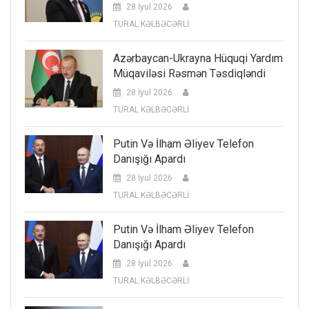
28 İyul 2026
TURAL KƏLBƏCƏRLİ
Azərbaycan-Ukrayna Hüquqi Yardım
Müqaviləsi Rəsmən Təsdiqləndi
28 İyul 2026
TURAL KƏLBƏCƏRLİ
Putin Və İlham Əliyev Telefon
Danışığı Apardı
28 İyul 2026
TURAL KƏLBƏCƏRLİ
Putin Və İlham Əliyev Telefon
Danışığı Apardı
28 İyul 2026
TURAL KƏLBƏCƏRLİ