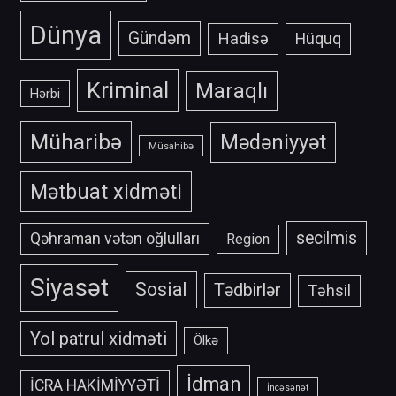
Dünya
Gündəm
Hadisə
Hüquq
Kriminal
Maraqlı
Hərbi
Müharibə
Mədəniyyət
Müsahibə
Mətbuat xidməti
secilmis
Qəhraman vətən oğlulları
Region
Siyasət
Sosial
Tədbirlər
Təhsil
Yol patrul xidməti
Ölkə
İdman
İCRA HAKİMİYYƏTİ
İncəsənət