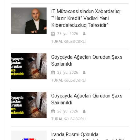
İT Mütəxəssisindən Xəbərdarlıq:
“”Hazır Kredit” Vədləri Yeni
Kiberdələduzluq Tələsidir”
28 İyul 2026
TURAL KƏLBƏCƏRLİ
Göyçayda Ağacları Qurudan Şəxs
Saxlanıldı
28 İyul 2026
TURAL KƏLBƏCƏRLİ
Göyçayda Ağacları Qurudan Şəxs
Saxlanıldı
28 İyul 2026
TURAL KƏLBƏCƏRLİ
İranda Rəsmi Qəbulda