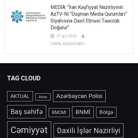
MEDİA: “İran Kəşfiyyat Nazirliyinin
AzTV-Ni “düşmən Media Qurumları”
Siyahısına Daxil Etməsi Təəccüb
Doğurur”
27 İyul 2026
TURAL KƏLBƏCƏRLİ
TAG CLOUD
Azərbaycan Polisi
AKTUAL
Asiya
Baş səhifə
BNMİ
Bölgə
BMCMİ
Cəmiyyət
Daxili İşlər Nazirliyi