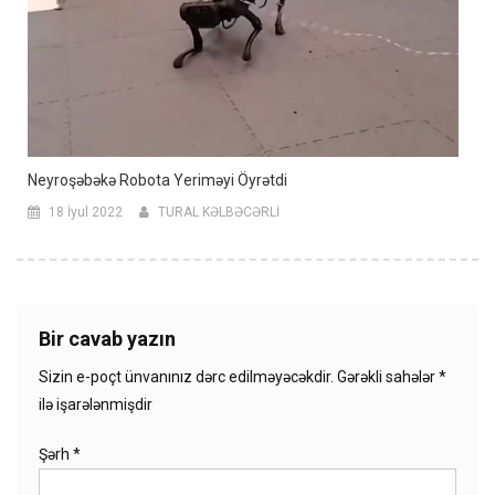
Neyroşəbəkə Robota Yeriməyi Öyrətdi
18 İyul 2022
TURAL KƏLBƏCƏRLİ
Bir cavab yazın
Sizin e-poçt ünvanınız dərc edilməyəcəkdir.
Gərəkli sahələr
*
ilə işarələnmişdir
Şərh
*