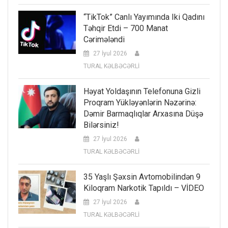
“TikTok” Canlı Yayımında Iki Qadını
Təhqir Etdi – 700 Manat
Cərimələndi
27 İyul 2026
TURAL KƏLBƏCƏRLİ
Həyat Yoldaşının Telefonuna Gizli
Proqram Yükləyənlərin Nəzərinə:
Dəmir Barmaqlıqlar Arxasına Düşə
Bilərsiniz!
27 İyul 2026
TURAL KƏLBƏCƏRLİ
35 Yaşlı Şəxsin Avtomobilindən 9
Kiloqram Narkotik Tapıldı – VİDEO
27 İyul 2026
TURAL KƏLBƏCƏRLİ