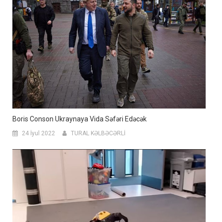
Boris Conson Ukraynaya Vida Səfəri Edəcək
24 İyul 2022
TURAL KƏLBƏCƏRLİ