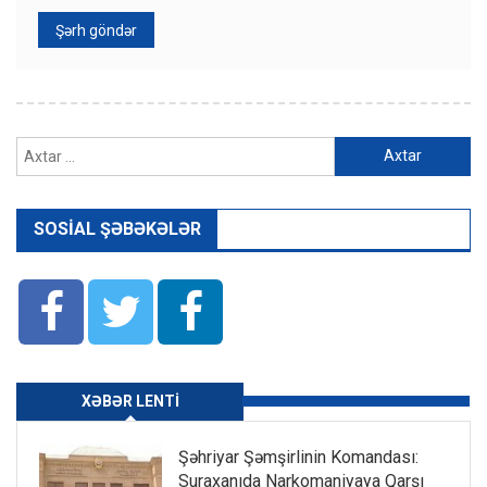
Axtarış:
SOSIAL ŞƏBƏKƏLƏR
XƏBƏR LENTI
Şəhriyar Şəmşirlinin Komandası:
Suraxanıda Narkomaniyaya Qarşı