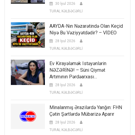
30 İyul 2026
TURAL KƏLBƏCƏRLİ
AAYDA-Nın Nəzarətində Olan Keçid
Niyə Bu Vəziyyətdədir? – VİDEO
28 İyul 2026
TURAL KƏLBƏCƏRLİ
Ev Kirayələmək Istəyənlərin
NƏZƏRİNƏ! – Süni Qiymət
Artımının Pərdəarxası…
28 İyul 2026
TURAL KƏLBƏCƏRLİ
Minalanmış Ərazilərdə Yanğın: FHN
Çətin Şərtlərdə Mübarizə Aparır
28 İyul 2026
TURAL KƏLBƏCƏRLİ