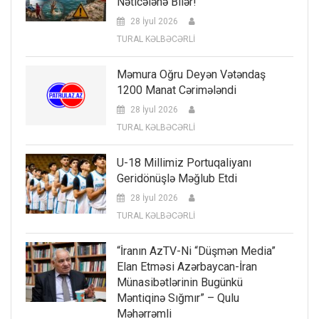
Nəticələnə Bilər!
28 İyul 2026
TURAL KƏLBƏCƏRLİ
Məmura Oğru Deyən Vətəndaş
1200 Manat Cərimələndi
28 İyul 2026
TURAL KƏLBƏCƏRLİ
U-18 Millimiz Portuqaliyanı
Geridönüşlə Məğlub Etdi
28 İyul 2026
TURAL KƏLBƏCƏRLİ
“İranın AzTV-Ni “düşmən Media”
Elan Etməsi Azərbaycan-İran
Münasibətlərinin Bugünkü
Məntiqinə Sığmır” – Qulu
Məhərrəmli