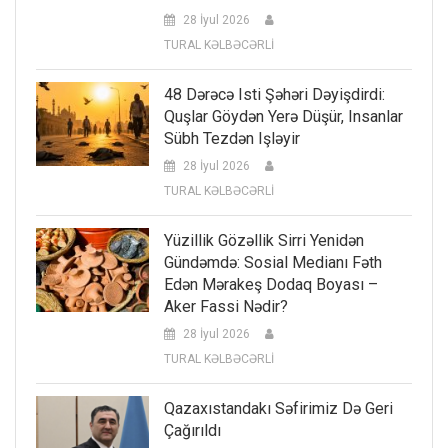
28 İyul 2026
TURAL KƏLBƏCƏRLİ
48 Dərəcə Isti Şəhəri Dəyişdirdi:
Quşlar Göydən Yerə Düşür, Insanlar
Sübh Tezdən Işləyir
28 İyul 2026
TURAL KƏLBƏCƏRLİ
Yüzillik Gözəllik Sirri Yenidən
Gündəmdə: Sosial Medianı Fəth
Edən Mərakeş Dodaq Boyası –
Aker Fassi Nədir?
28 İyul 2026
TURAL KƏLBƏCƏRLİ
Qazaxıstandakı Səfirimiz Də Geri
Çağırıldı