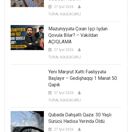
27 İyul 2026
TURAL KƏLBƏCƏRLİ
Məzuniyyətə Çıxan Işçi Işdən
Qovula Bilər? – Vəkildən
AÇIQLAMA
27 İyul 2026
TURAL KƏLBƏCƏRLİ
Yeni Marşrut Xətti Fəaliyyətə
Başlayır – Gedişhaqqı 1 Manat 50
Qəpik
27 İyul 2026
TURAL KƏLBƏCƏRLİ
Qubada Dəhşətli Qəza: 30 Yaşlı
Sürücü Hadisə Yerində Öldü
27 İyul 2026