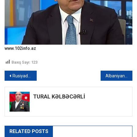
www.102info.az
Baxış Sayı:
123
Yazı
Rusiyada qaraçılarla polislər arasında “siçan-pişik oyunu” – VİDEO
Albaniyanın baş naziri Azərbaycana gəlib – FOTO
naviqasiyası
TURAL KƏLBƏCƏRLİ
RELATED POSTS