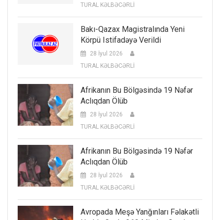
TURAL KƏLBƏCƏRLİ
Bakı-Qazax Magistralında Yeni
Körpü Istifadəyə Verildi
28 İyul 2026
TURAL KƏLBƏCƏRLİ
Afrikanın Bu Bölgəsində 19 Nəfər
Aclıqdan Ölüb
28 İyul 2026
TURAL KƏLBƏCƏRLİ
Afrikanın Bu Bölgəsində 19 Nəfər
Aclıqdan Ölüb
28 İyul 2026
TURAL KƏLBƏCƏRLİ
Avropada Meşə Yanğınları Fəlakətli