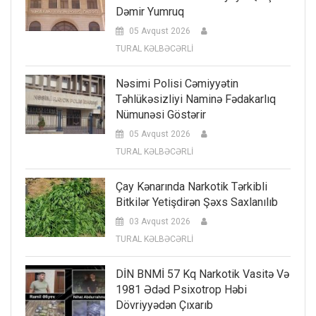
Dəmir Yumruq
05 Avqust 2026
TURAL KƏLBƏCƏRLİ
Nəsimi Polisi Cəmiyyətin
Təhlükəsizliyi Naminə Fədakarlıq
Nümunəsi Göstərir
05 Avqust 2026
TURAL KƏLBƏCƏRLİ
Çay Kənarında Narkotik Tərkibli
Bitkilər Yetişdirən Şəxs Saxlanılıb
03 Avqust 2026
TURAL KƏLBƏCƏRLİ
DİN BNMİ 57 Kq Narkotik Vasitə Və
1981 Ədəd Psixotrop Həbi
Dövriyyədən Çıxarıb