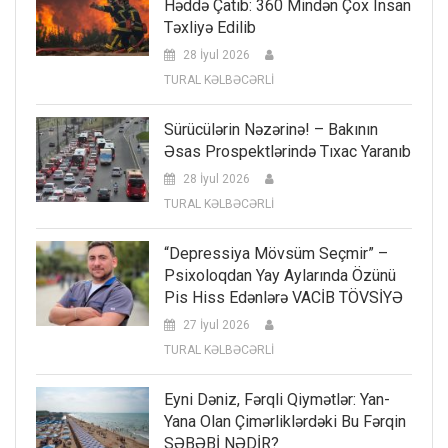
Həddə Çatıb: 360 Mindən Çox Insan
Təxliyə Edilib
28 İyul 2026
TURAL KƏLBƏCƏRLİ
Sürücülərin Nəzərinə! – Bakının
Əsas Prospektlərində Tıxac Yaranıb
28 İyul 2026
TURAL KƏLBƏCƏRLİ
“Depressiya Mövsüm Seçmir” –
Psixoloqdan Yay Aylarında Özünü
Pis Hiss Edənlərə VACİB TÖVSİYƏ
27 İyul 2026
TURAL KƏLBƏCƏRLİ
Eyni Dəniz, Fərqli Qiymətlər: Yan-
Yana Olan Çimərliklərdəki Bu Fərqin
SƏBƏBİ NƏDİR?