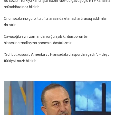
Bu sözləri Türkiyə xarici işlər naziri Mövlud Çavuşoğlu NTV kanalına
Dəstə
müsahibəsində bildirib.
Onun sözlərinə görə, tərəflər arasında etimadı artıracaq addımlar
da atılır.
Çavuşoğlu eyni zamanda vurğulayıb ki, diasporun bir
hissəsi normallaşma prosesini dəstəkləmir.
“Söhbət xüsusilə Amerika və Fransadakı diaspordan gedir”, – deyə
türkiyəli nazir bildirib.