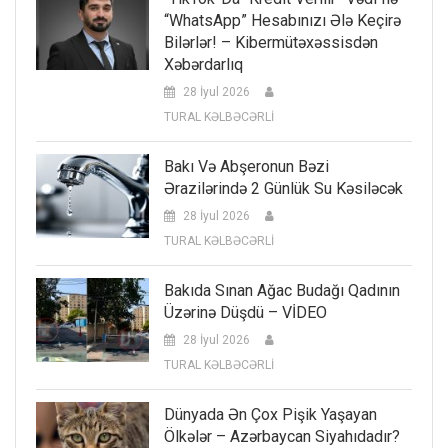
“WhatsApp” Hesabınızı Ələ Keçirə
Bilərlər! – Kibermütəxəssisdən
Xəbərdarlıq
28 İyul 2026
TURAL KƏLBƏCƏRLİ
Bakı Və Abşeronun Bəzi
Ərazilərində 2 Günlük Su Kəsiləcək
28 İyul 2026
TURAL KƏLBƏCƏRLİ
Bakıda Sınan Ağac Budağı Qadının
Üzərinə Düşdü – VİDEO
28 İyul 2026
TURAL KƏLBƏCƏRLİ
Dünyada Ən Çox Pişik Yaşayan
Ölkələr – Azərbaycan Siyahıdadır?