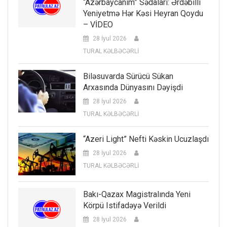
“Azərbaycanım” Sədaları: Ərdəbilli
Yeniyetmə Hər Kəsi Heyran Qoydu
– VİDEO
28 İyul 2026
TURAL KƏLBƏCƏRLİ
Biləsuvarda Sürücü Sükan
Arxasında Dünyasını Dəyişdi
28 İyul 2026
TURAL KƏLBƏCƏRLİ
“Azeri Light” Nefti Kəskin Ucuzlaşdı
28 İyul 2026
TURAL KƏLBƏCƏRLİ
Bakı-Qazax Magistralında Yeni
Körpü Istifadəyə Verildi
28 İyul 2026