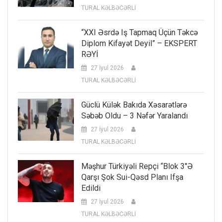
TURAL KƏLBƏCƏRLİ
“XXI Əsrdə Iş Tapmaq Üçün Təkcə
Diplom Kifayət Deyil” – EKSPERT
RƏYİ
27 İyul 2026
TURAL KƏLBƏCƏRLİ
Güclü Külək Bakıda Xəsarətlərə
Səbəb Oldu – 3 Nəfər Yaralandı
27 İyul 2026
TURAL KƏLBƏCƏRLİ
Məşhur Türkiyəli Repçi “Blok 3″ə
Qarşı Şok Sui-Qəsd Planı Ifşa
Edildi
27 İyul 2026
TURAL KƏLBƏCƏRLİ