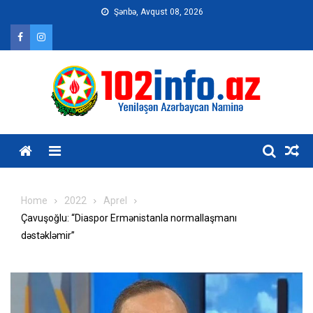
Skip
Şənbə, Avqust 08, 2026
to
content
Home
2022
Aprel
Çavuşoğlu: “Diaspor Ermənistanla normallaşmanı
dəstəkləmir”