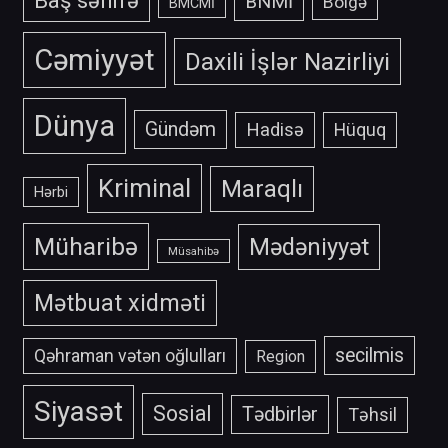
BNMİ
Bölgə
BMCMİ
Cəmiyyət
Daxili İşlər Nazirliyi
Dünya
Gündəm
Hadisə
Hüquq
Kriminal
Maraqlı
Hərbi
Müharibə
Mədəniyyət
Müsahibə
Mətbuat xidməti
secilmis
Qəhraman vətən oğlulları
Region
Siyasət
Sosial
Tədbirlər
Təhsil