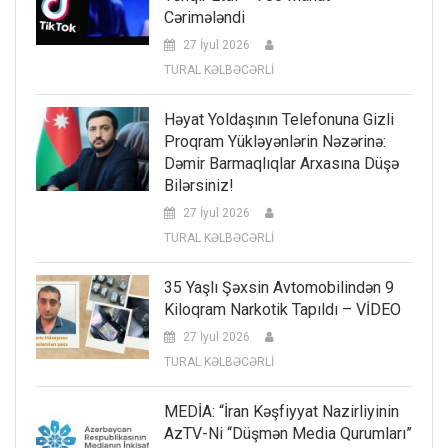
Cərimələndi
27 İyul 2026
TURAL KƏLBƏCƏRLİ
Həyat Yoldaşının Telefonuna Gizli
Proqram Yükləyənlərin Nəzərinə:
Dəmir Barmaqlıqlar Arxasına Düşə
Bilərsiniz!
27 İyul 2026
TURAL KƏLBƏCƏRLİ
35 Yaşlı Şəxsin Avtomobilindən 9
Kiloqram Narkotik Tapıldı – VİDEO
27 İyul 2026
TURAL KƏLBƏCƏRLİ
MEDİA: “İran Kəşfiyyat Nazirliyinin
AzTV-Ni “düşmən Media Qurumları”