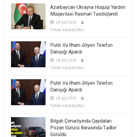
Azərbaycan-Ukrayna Hüquqi Yardım
Müqaviləsi Rəsmən Təsdiqləndi
28 İyul 2026
TURAL KƏLBƏCƏRLİ
Putin Və İlham Əliyev Telefon
Danışığı Apardı
28 İyul 2026
TURAL KƏLBƏCƏRLİ
Putin Və İlham Əliyev Telefon
Danışığı Apardı
28 İyul 2026
TURAL KƏLBƏCƏRLİ
Bilgəh Çimərliyində Qaydaları
Pozan Sürücü Barəsində Tədbir
Görüldü