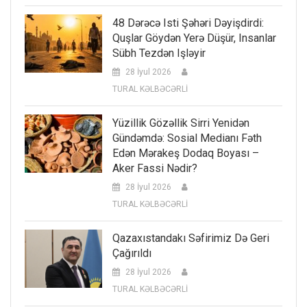
48 Dərəcə Isti Şəhəri Dəyişdirdi:
Quşlar Göydən Yerə Düşür, Insanlar
Sübh Tezdən Işləyir
28 İyul 2026
TURAL KƏLBƏCƏRLİ
Yüzillik Gözəllik Sirri Yenidən
Gündəmdə: Sosial Medianı Fəth
Edən Mərakeş Dodaq Boyası –
Aker Fassi Nədir?
28 İyul 2026
TURAL KƏLBƏCƏRLİ
Qazaxıstandakı Səfirimiz Də Geri
Çağırıldı
28 İyul 2026
TURAL KƏLBƏCƏRLİ