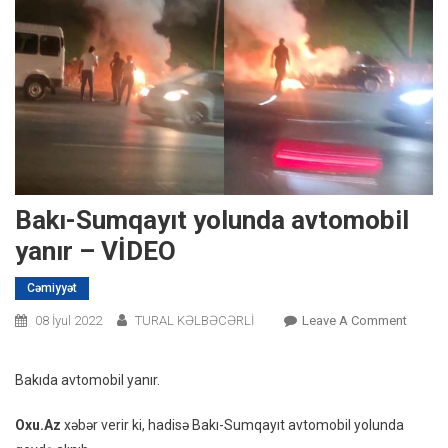
Bakı-Sumqayıt yolunda avtomobil
yanır – VİDEO
Cəmiyyət
On
08 İyul 2022
TURAL KƏLBƏCƏRLİ
Leave A Comment
Bakı-
Sumqay
Bakıda avtomobil yanır.
Yolund
Avtomo
Oxu.Az
xəbər verir ki, hadisə Bakı-Sumqayıt avtomobil yolunda
Yanır