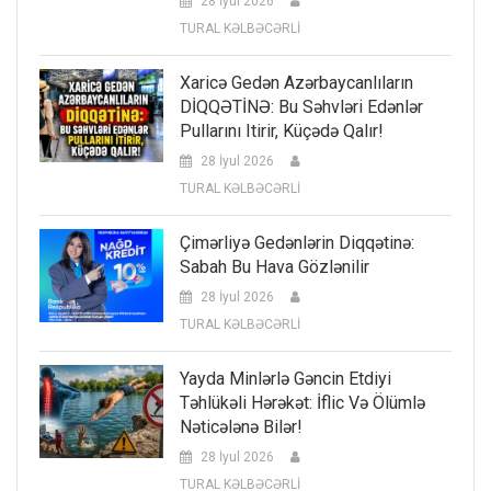
28 İyul 2026
TURAL KƏLBƏCƏRLİ
Xaricə Gedən Azərbaycanlıların
DİQQƏTİNƏ: Bu Səhvləri Edənlər
Pullarını Itirir, Küçədə Qalır!
28 İyul 2026
TURAL KƏLBƏCƏRLİ
Çimərliyə Gedənlərin Diqqətinə:
Sabah Bu Hava Gözlənilir
28 İyul 2026
TURAL KƏLBƏCƏRLİ
Yayda Minlərlə Gəncin Etdiyi
Təhlükəli Hərəkət: İflic Və Ölümlə
Nəticələnə Bilər!
28 İyul 2026
TURAL KƏLBƏCƏRLİ