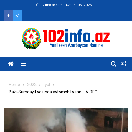
Skip
Cümə axşamı, Avqust 06, 2026
to
content
Home
2022
İyul
Bakı-Sumqayıt yolunda avtomobil yanır – VİDEO