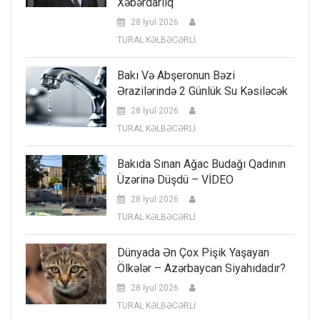
Xəbərdarlıq
28 İyul 2026
TURAL KƏLBƏCƏRLİ
Bakı Və Abşeronun Bəzi
Ərazilərində 2 Günlük Su Kəsiləcək
28 İyul 2026
TURAL KƏLBƏCƏRLİ
Bakıda Sınan Ağac Budağı Qadının
Üzərinə Düşdü – VİDEO
28 İyul 2026
TURAL KƏLBƏCƏRLİ
Dünyada Ən Çox Pişik Yaşayan
Ölkələr – Azərbaycan Siyahıdadır?
28 İyul 2026
TURAL KƏLBƏCƏRLİ