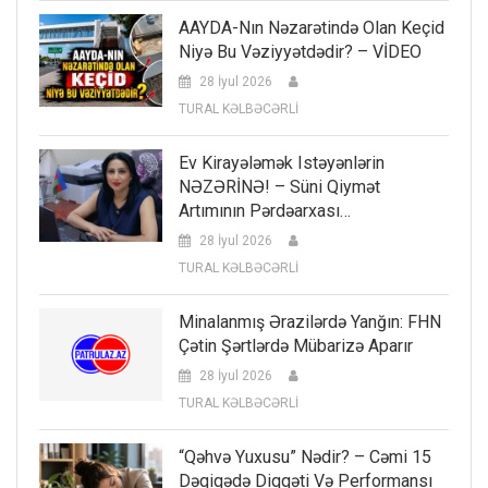
AAYDA-Nın Nəzarətində Olan Keçid
Niyə Bu Vəziyyətdədir? – VİDEO
28 İyul 2026
TURAL KƏLBƏCƏRLİ
Ev Kirayələmək Istəyənlərin
NƏZƏRİNƏ! – Süni Qiymət
Artımının Pərdəarxası…
28 İyul 2026
TURAL KƏLBƏCƏRLİ
Minalanmış Ərazilərdə Yanğın: FHN
Çətin Şərtlərdə Mübarizə Aparır
28 İyul 2026
TURAL KƏLBƏCƏRLİ
“Qəhvə Yuxusu” Nədir? – Cəmi 15
Dəqiqədə Diqqəti Və Performansı