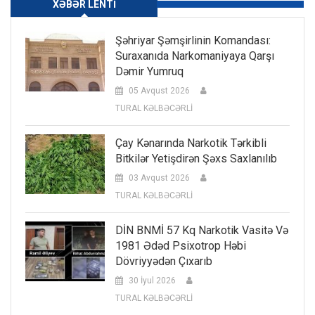
XƏBƏR LENTI
Şəhriyar Şəmşirlinin Komandası:
Suraxanıda Narkomaniyaya Qarşı
Dəmir Yumruq
05 Avqust 2026
TURAL KƏLBƏCƏRLİ
Çay Kənarında Narkotik Tərkibli
Bitkilər Yetişdirən Şəxs Saxlanılıb
03 Avqust 2026
TURAL KƏLBƏCƏRLİ
DİN BNMİ 57 Kq Narkotik Vasitə Və
1981 Ədəd Psixotrop Həbi
Dövriyyədən Çıxarıb
30 İyul 2026
TURAL KƏLBƏCƏRLİ