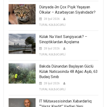
Dünyada Ən Çox Pişik Yaşayan
Ölkələr – Azərbaycan Siyahıdadır?
28 İyul 2026
TURAL KƏLBƏCƏRLİ
Külək Nə Vaxt Səngiyəcək? –
Sinoptiklərdən Açıqlama
28 İyul 2026
TURAL KƏLBƏCƏRLİ
Bakıda Dünəndən Başlayan Güclü
Külək Nəticəsində 48 Ağac Aşıb, 63
Budaq Sınıb
28 İyul 2026
TURAL KƏLBƏCƏRLİ
İT Mütəxəssisindən Xəbərdarlıq:
“”Hazır Kredit” Vədləri Yeni