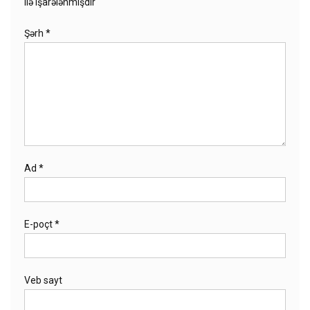
ilə işarələnmişdir
Şərh
*
Ad
*
E-poçt
*
Veb sayt