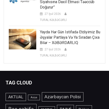
Siyahısına Daxil Etməsi Təəccüb
Doğurur”
27 İyul 2026
TURAL KƏLBƏCƏRLİ
Yayda Hər Gün Istifadə Etdiyimiz Bu
Əşyalar Partlaya Və Ya Sıradan Çıxa
Bilər – XƏBƏRDARLIQ
27 İyul 2026
TURAL KƏLBƏCƏRLİ
TAG CLOUD
Azərbaycan Polisi
AKTUAL
Asiya
Baş səhifə