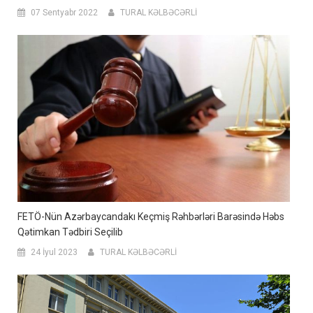
07 Sentyabr 2022
TURAL KƏLBƏCƏRLİ
FETÖ-Nün Azərbaycandakı Keçmiş Rəhbərləri Barəsində Həbs
Qətimkan Tədbiri Seçilib
24 İyul 2023
TURAL KƏLBƏCƏRLİ