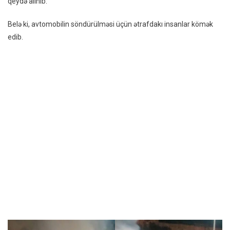
qeydə alınıb.
–
VİDEO
Belə ki, avtomobilin söndürülməsi üçün ətrafdakı insanlar kömək
edib.