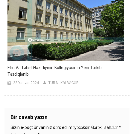
Elm Və Təhsil Nazirliyinin Kollegiyasının Yeni Tərkibi
Təsdiqlənib
22 Yanvar 2024
TURAL KƏLBƏCƏRLİ
Bir cavab yazın
Sizin e-poçt ünvanınız dərc edilməyəcəkdir.
Gərəkli sahələr
*