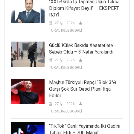
“XXI Əsrdə Iş Tapmaq Üçün Təkcə
Diplom Kifayət Deyil” – EKSPERT
RƏYİ
27 İyul 2026
TURAL KƏLBƏCƏRLİ
Güclü Külək Bakıda Xəsarətlərə
Səbəb Oldu – 3 Nəfər Yaralandı
27 İyul 2026
TURAL KƏLBƏCƏRLİ
Məşhur Türkiyəli Repçi “Blok 3″ə
Qarşı Şok Sui-Qəsd Planı Ifşa
Edildi
27 İyul 2026
TURAL KƏLBƏCƏRLİ
“TikTok” Canlı Yayımında Iki Qadını
Təhqir Etdi – 700 Manat