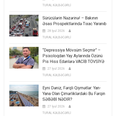
TURAL KƏLBƏCƏRLİ
Sürücülərin Nəzərinə! – Bakının
Əsas Prospektlərində Tıxac Yaranıb
28 İyul 2026
TURAL KƏLBƏCƏRLİ
“Depressiya Mövsüm Seçmir” –
Psixoloqdan Yay Aylarında Özünü
Pis Hiss Edənlərə VACİB TÖVSİYƏ
27 İyul 2026
TURAL KƏLBƏCƏRLİ
Eyni Dəniz, Fərqli Qiymətlər: Yan-
Yana Olan Çimərliklərdəki Bu Fərqin
SƏBƏBİ NƏDİR?
27 İyul 2026
TURAL KƏLBƏCƏRLİ