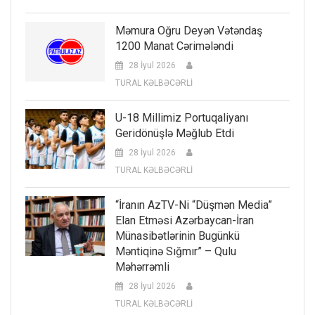
Məmura Oğru Deyən Vətəndaş
1200 Manat Cərimələndi
28 İyul 2026
TURAL KƏLBƏCƏRLİ
U-18 Millimiz Portuqaliyanı
Geridönüşlə Məğlub Etdi
28 İyul 2026
TURAL KƏLBƏCƏRLİ
“İranın AzTV-Ni “düşmən Media”
Elan Etməsi Azərbaycan-İran
Münasibətlərinin Bugünkü
Məntiqinə Sığmır” – Qulu
Məhərrəmli
28 İyul 2026
TURAL KƏLBƏCƏRLİ