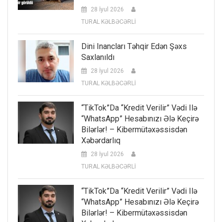
28 İyul 2026
TURAL KƏLBƏCƏRLİ
Dini Inancları Təhqir Edən Şəxs
Saxlanıldı
28 İyul 2026
TURAL KƏLBƏCƏRLİ
“TikTok”da “kredit Verilir” Vədi Ilə
“WhatsApp” Hesabınızı Ələ Keçirə
Bilərlər! – Kibermütəxəssisdən
Xəbərdarlıq
28 İyul 2026
TURAL KƏLBƏCƏRLİ
“TikTok”da “kredit Verilir” Vədi Ilə
“WhatsApp” Hesabınızı Ələ Keçirə
Bilərlər! – Kibermütəxəssisdən