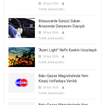
28 İyul 2026
TURAL KƏLBƏCƏRLİ
Biləsuvarda Sürücü Sükan
Arxasında Dünyasını Dəyişdi
28 İyul 2026
TURAL KƏLBƏCƏRLİ
“Azeri Light” Nefti Kəskin Ucuzlaşdı
28 İyul 2026
TURAL KƏLBƏCƏRLİ
Bakı-Qazax Magistralında Yeni
Körpü Istifadəyə Verildi
28 İyul 2026
TURAL KƏLBƏCƏRLİ
Bakı-Qazax Magistralında Yeni