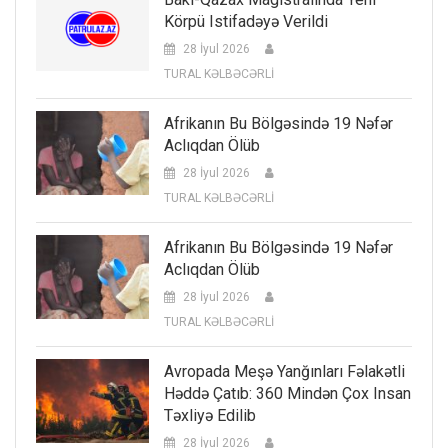
Körpü Istifadəyə Verildi
28 İyul 2026
TURAL KƏLBƏCƏRLİ
Afrikanın Bu Bölgəsində 19 Nəfər
Aclıqdan Ölüb
28 İyul 2026
TURAL KƏLBƏCƏRLİ
Afrikanın Bu Bölgəsində 19 Nəfər
Aclıqdan Ölüb
28 İyul 2026
TURAL KƏLBƏCƏRLİ
Avropada Meşə Yanğınları Fəlakətli
Həddə Çatıb: 360 Mindən Çox Insan
Təxliyə Edilib
28 İyul 2026