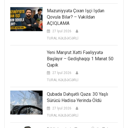
Məzuniyyətə Çıxan Işçi Işdən
Qovula Bilər? – Vəkildən
AÇIQLAMA
27 İyul 2026
TURAL KƏLBƏCƏRLİ
Yeni Marşrut Xətti Fəaliyyətə
Başlayır – Gedişhaqqı 1 Manat 50
Qəpik
27 İyul 2026
TURAL KƏLBƏCƏRLİ
Qubada Dəhşətli Qəza: 30 Yaşlı
Sürücü Hadisə Yerində Öldü
27 İyul 2026
TURAL KƏLBƏCƏRLİ