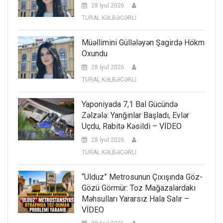
28 İyul 2026
TURAL KƏLBƏCƏRLİ
Müəllimini Güllələyən Şagirdə Hökm
Oxundu
28 İyul 2026
TURAL KƏLBƏCƏRLİ
Yaponiyada 7,1 Bal Gücündə
Zəlzələ: Yanğınlar Başladı, Evlər
Uçdu, Rabitə Kəsildi – VİDEO
28 İyul 2026
TURAL KƏLBƏCƏRLİ
“Ulduz” Metrosunun Çıxışında Göz-
Gözü Görmür: Toz Mağazalardakı
Məhsulları Yararsız Hala Salır –
VİDEO