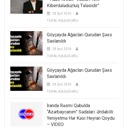
Kiberdələduzluq Tələsidir”
28 İyul 2026
TURAL KƏLBƏCƏRLİ
Göyçayda Ağacları Qurudan Şəxs
Saxlanıldı
28 İyul 2026
TURAL KƏLBƏCƏRLİ
Göyçayda Ağacları Qurudan Şəxs
Saxlanıldı
28 İyul 2026
TURAL KƏLBƏCƏRLİ
İranda Rəsmi Qəbulda
“Azərbaycanım” Sədaları: Ərdəbilli
Yeniyetmə Hər Kəsi Heyran Qoydu
– VİDEO