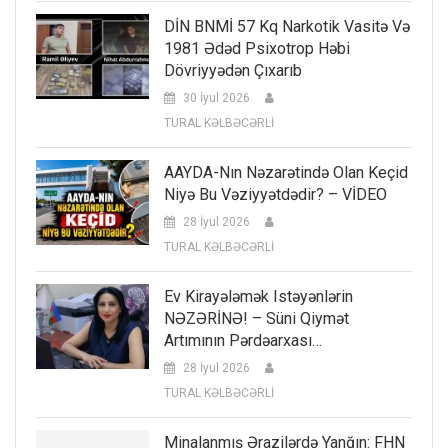
DİN BNMİ 57 Kq Narkotik Vasitə Və
1981 Ədəd Psixotrop Həbi
Dövriyyədən Çıxarıb
30 İyul 2026
TURAL KƏLBƏCƏRLİ
AAYDA-Nın Nəzarətində Olan Keçid
Niyə Bu Vəziyyətdədir? – VİDEO
28 İyul 2026
TURAL KƏLBƏCƏRLİ
Ev Kirayələmək Istəyənlərin
NƏZƏRİNƏ! – Süni Qiymət
Artımının Pərdəarxası…
28 İyul 2026
TURAL KƏLBƏCƏRLİ
Minalanmış Ərazilərdə Yanğın: FHN