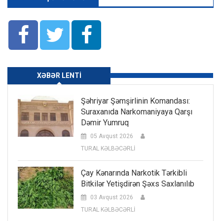
XƏBƏR LENTI
Şəhriyar Şəmşirlinin Komandası:
Suraxanıda Narkomaniyaya Qarşı
Dəmir Yumruq
05 Avqust 2026
TURAL KƏLBƏCƏRLİ
Çay Kənarında Narkotik Tərkibli
Bitkilər Yetişdirən Şəxs Saxlanılıb
03 Avqust 2026
TURAL KƏLBƏCƏRLİ