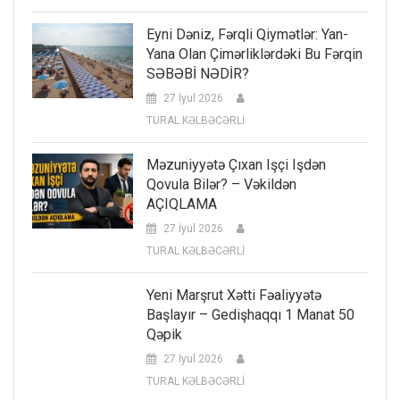
Eyni Dəniz, Fərqli Qiymətlər: Yan-
Yana Olan Çimərliklərdəki Bu Fərqin
SƏBƏBİ NƏDİR?
27 İyul 2026
TURAL KƏLBƏCƏRLİ
Məzuniyyətə Çıxan Işçi Işdən
Qovula Bilər? – Vəkildən
AÇIQLAMA
27 İyul 2026
TURAL KƏLBƏCƏRLİ
Yeni Marşrut Xətti Fəaliyyətə
Başlayır – Gedişhaqqı 1 Manat 50
Qəpik
27 İyul 2026
TURAL KƏLBƏCƏRLİ