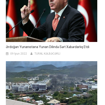
Ərdoğan Yunanıstana Yunan Dilində Sərt Xəbərdarlıq Etdi
09 İyun 2022
TURAL KƏLBƏCƏRLİ