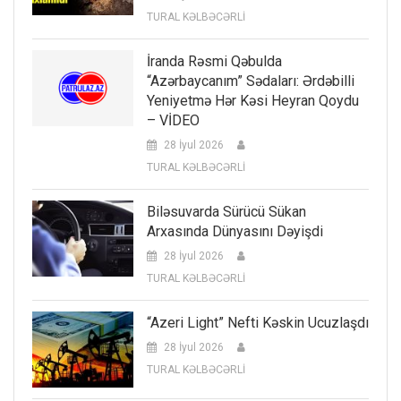
TURAL KƏLBƏCƏRLİ
İranda Rəsmi Qəbulda
“Azərbaycanım” Sədaları: Ərdəbilli
Yeniyetmə Hər Kəsi Heyran Qoydu
– VİDEO
28 İyul 2026
TURAL KƏLBƏCƏRLİ
Biləsuvarda Sürücü Sükan
Arxasında Dünyasını Dəyişdi
28 İyul 2026
TURAL KƏLBƏCƏRLİ
“Azeri Light” Nefti Kəskin Ucuzlaşdı
28 İyul 2026
TURAL KƏLBƏCƏRLİ