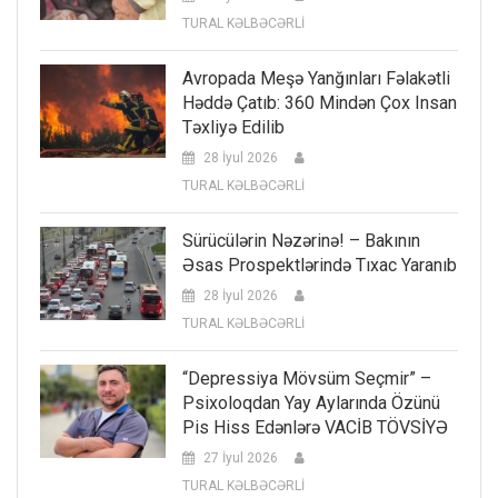
TURAL KƏLBƏCƏRLİ
Avropada Meşə Yanğınları Fəlakətli
Həddə Çatıb: 360 Mindən Çox Insan
Təxliyə Edilib
28 İyul 2026
TURAL KƏLBƏCƏRLİ
Sürücülərin Nəzərinə! – Bakının
Əsas Prospektlərində Tıxac Yaranıb
28 İyul 2026
TURAL KƏLBƏCƏRLİ
“Depressiya Mövsüm Seçmir” –
Psixoloqdan Yay Aylarında Özünü
Pis Hiss Edənlərə VACİB TÖVSİYƏ
27 İyul 2026
TURAL KƏLBƏCƏRLİ