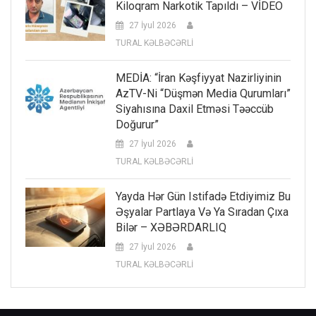
Kiloqram Narkotik Tapıldı – VİDEO
27 İyul 2026
TURAL KƏLBƏCƏRLİ
MEDİA: “İran Kəşfiyyat Nazirliyinin
AzTV-Ni “düşmən Media Qurumları”
Siyahısına Daxil Etməsi Təəccüb
Doğurur”
27 İyul 2026
TURAL KƏLBƏCƏRLİ
Yayda Hər Gün Istifadə Etdiyimiz Bu
Əşyalar Partlaya Və Ya Sıradan Çıxa
Bilər – XƏBƏRDARLIQ
27 İyul 2026
TURAL KƏLBƏCƏRLİ