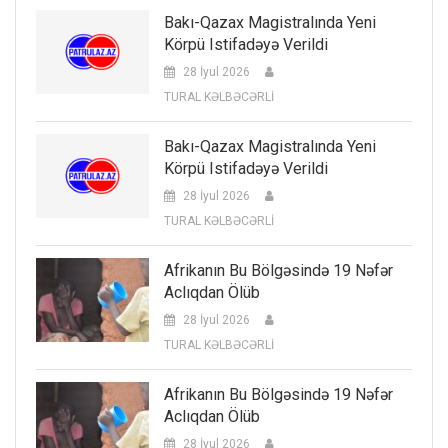
Bakı-Qazax Magistralında Yeni
Körpü Istifadəyə Verildi
28 İyul 2026
TURAL KƏLBƏCƏRLİ
Bakı-Qazax Magistralında Yeni
Körpü Istifadəyə Verildi
28 İyul 2026
TURAL KƏLBƏCƏRLİ
Afrikanın Bu Bölgəsində 19 Nəfər
Aclıqdan Ölüb
28 İyul 2026
TURAL KƏLBƏCƏRLİ
Afrikanın Bu Bölgəsində 19 Nəfər
Aclıqdan Ölüb
28 İyul 2026