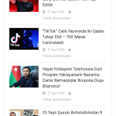
Edildi
27 İyul 2026
TURAL KƏLBƏCƏRLİ
“TikTok” Canlı Yayımında Iki Qadını
Təhqir Etdi – 700 Manat
Cərimələndi
27 İyul 2026
TURAL KƏLBƏCƏRLİ
Həyat Yoldaşının Telefonuna Gizli
Proqram Yükləyənlərin Nəzərinə:
Dəmir Barmaqlıqlar Arxasına Düşə
Bilərsiniz!
27 İyul 2026
TURAL KƏLBƏCƏRLİ
35 Yaşlı Şəxsin Avtomobilindən 9