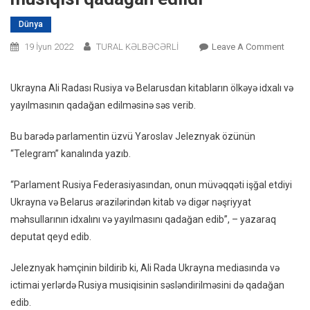
Dünya
On
19 İyun 2022
TURAL KƏLBƏCƏRLİ
Leave A Comment
Ukray
Rusiya
Ukrayna Ali Radası Rusiya və Belarusdan kitabların ölkəyə idxalı və
Kitabla
yayılmasının qadağan edilməsinə səs verib.
Və
Musiqi
Bu barədə parlamentin üzvü Yaroslav Jeleznyak özünün
Qadağ
“Telegram” kanalında yazıb.
Edildi
“Parlament Rusiya Federasiyasından, onun müvəqqəti işğal etdiyi
Ukrayna və Belarus ərazilərindən kitab və digər nəşriyyat
məhsullarının idxalını və yayılmasını qadağan edib”, – yazaraq
deputat qeyd edib.
Jeleznyak həmçinin bildirib ki, Ali Rada Ukrayna mediasında və
ictimai yerlərdə Rusiya musiqisinin səsləndirilməsini də qadağan
edib.