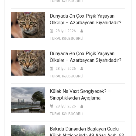
TURAL KƏLBƏCƏRLİ
Dünyada Ən Çox Pişik Yaşayan
Ölkələr – Azərbaycan Siyahıdadır?
28 İyul 2026
TURAL KƏLBƏCƏRLİ
Dünyada Ən Çox Pişik Yaşayan
Ölkələr – Azərbaycan Siyahıdadır?
28 İyul 2026
TURAL KƏLBƏCƏRLİ
Külək Nə Vaxt Səngiyəcək? –
Sinoptiklərdən Açıqlama
28 İyul 2026
TURAL KƏLBƏCƏRLİ
Bakıda Dünəndən Başlayan Güclü
Külək Nəticəsində 48 Ağac Aşıb, 63