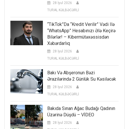
28 İyul 2026
TURAL KƏLBƏCƏRLİ
“TikTok”da “kredit Verilir” Vədi Ilə
“WhatsApp” Hesabınızı Ələ Keçirə
Bilərlər! – Kibermütəxəssisdən
Xəbərdarlıq
28 İyul 2026
TURAL KƏLBƏCƏRLİ
Bakı Və Abşeronun Bəzi
Ərazilərində 2 Günlük Su Kəsiləcək
28 İyul 2026
TURAL KƏLBƏCƏRLİ
Bakıda Sınan Ağac Budağı Qadının
Üzərinə Düşdü – VİDEO
28 İyul 2026