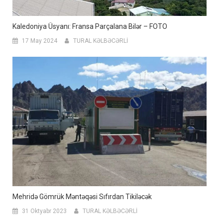
Kaledoniya Üsyanı: Fransa Parçalana Bilər – FOTO
17 May 2024
TURAL KƏLBƏCƏRLİ
Mehridə Gömrük Məntəqəsi Sıfırdan Tikiləcək
31 Oktyabr 2023
TURAL KƏLBƏCƏRLİ