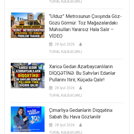
TURAL KƏLBƏCƏRLİ
“Ulduz” Metrosunun Çıxışında Göz-
Gözü Görmür: Toz Mağazalardakı
Məhsulları Yararsız Hala Salır –
VİDEO
28 İyul 2026
TURAL KƏLBƏCƏRLİ
Xaricə Gedən Azərbaycanlıların
DİQQƏTİNƏ: Bu Səhvləri Edənlər
Pullarını Itirir, Küçədə Qalır!
28 İyul 2026
TURAL KƏLBƏCƏRLİ
Çimərliyə Gedənlərin Diqqətinə:
Sabah Bu Hava Gözlənilir
28 İyul 2026
TURAL KƏLBƏCƏRLİ