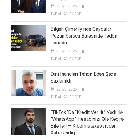
28 İyul 2026
TURAL KƏLBƏCƏRLİ
Bilgəh Çimərliyində Qaydaları
Pozan Sürücü Barəsində Tədbir
Görüldü
28 İyul 2026
TURAL KƏLBƏCƏRLİ
Dini Inancları Təhqir Edən Şəxs
Saxlanıldı
28 İyul 2026
TURAL KƏLBƏCƏRLİ
“TikTok”da “kredit Verilir” Vədi Ilə
“WhatsApp” Hesabınızı Ələ Keçirə
Bilərlər! – Kibermütəxəssisdən
Xəbərdarlıq