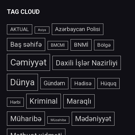
TAG CLOUD
Azərbaycan Polisi
AKTUAL
Asiya
Baş səhifə
BNMİ
Bölgə
BMCMİ
Cəmiyyət
Daxili İşlər Nazirliyi
Dünya
Gündəm
Hadisə
Hüquq
Kriminal
Maraqlı
Hərbi
Müharibə
Mədəniyyət
Müsahibə