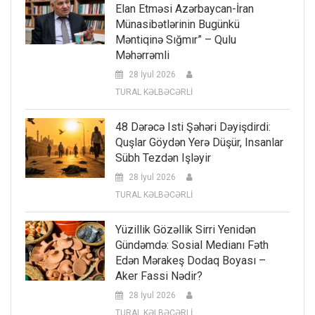
Elan Etməsi Azərbaycan-İran
Münasibətlərinin Bugünkü
Məntiqinə Sığmır” – Qulu
Məhərrəmli
28 İyul 2026
TURAL KƏLBƏCƏRLİ
48 Dərəcə Isti Şəhəri Dəyişdirdi:
Quşlar Göydən Yerə Düşür, Insanlar
Sübh Tezdən Işləyir
28 İyul 2026
TURAL KƏLBƏCƏRLİ
Yüzillik Gözəllik Sirri Yenidən
Gündəmdə: Sosial Medianı Fəth
Edən Mərakeş Dodaq Boyası –
Aker Fassi Nədir?
28 İyul 2026
TURAL KƏLBƏCƏRLİ