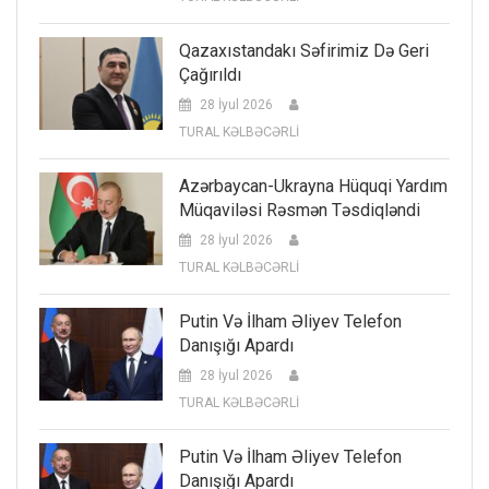
Qazaxıstandakı Səfirimiz Də Geri
Çağırıldı
28 İyul 2026
TURAL KƏLBƏCƏRLİ
Azərbaycan-Ukrayna Hüquqi Yardım
Müqaviləsi Rəsmən Təsdiqləndi
28 İyul 2026
TURAL KƏLBƏCƏRLİ
Putin Və İlham Əliyev Telefon
Danışığı Apardı
28 İyul 2026
TURAL KƏLBƏCƏRLİ
Putin Və İlham Əliyev Telefon
Danışığı Apardı