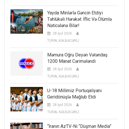
Yayda Minlərlə Gəncin Etdiyi
Təhlükəli Hərəkət: İflic Və Ölümlə
Nəticələnə Bilər!
28 İyul 2026
TURAL KƏLBƏCƏRLİ
Məmura Oğru Deyən Vətəndaş
1200 Manat Cərimələndi
28 İyul 2026
TURAL KƏLBƏCƏRLİ
U-18 Millimiz Portuqaliyanı
Geridönüşlə Məğlub Etdi
28 İyul 2026
TURAL KƏLBƏCƏRLİ
“İranın AzTV-Ni “düşmən Media”