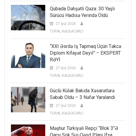
Qubada Dəhşətli Qəza: 30 Yaşlı
Sürücü Hadisə Yerində Öldü
27 İyul 2026
TURAL KƏLBƏCƏRLİ
“XXI Əsrdə Iş Tapmaq Üçün Təkcə
Diplom Kifayət Deyil” – EKSPERT
RƏYİ
27 İyul 2026
TURAL KƏLBƏCƏRLİ
Güclü Külək Bakıda Xəsarətlərə
Səbəb Oldu – 3 Nəfər Yaralandı
27 İyul 2026
TURAL KƏLBƏCƏRLİ
Məşhur Türkiyəli Repçi “Blok 3″ə
Qarşı Şok Sui-Qəsd Planı Ifşa