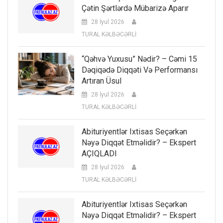
Çətin Şərtlərdə Mübarizə Aparır
28 İyul 2026
TURAL KƏLBƏCƏRLİ
“Qəhvə Yuxusu” Nədir? – Cəmi 15
Dəqiqədə Diqqəti Və Performansı
Artıran Üsul
28 İyul 2026
TURAL KƏLBƏCƏRLİ
Abituriyentlər Ixtisas Seçərkən
Nəyə Diqqət Etməlidir? – Ekspert
AÇIQLADI
28 İyul 2026
TURAL KƏLBƏCƏRLİ
Abituriyentlər Ixtisas Seçərkən
Nəyə Diqqət Etməlidir? – Ekspert