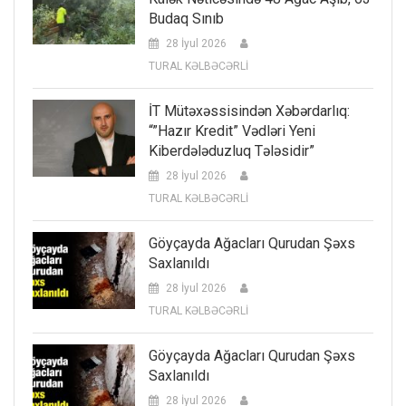
Budaq Sınıb
28 İyul 2026
TURAL KƏLBƏCƏRLİ
İT Mütəxəssisindən Xəbərdarlıq:
“”Hazır Kredit” Vədləri Yeni
Kiberdələduzluq Tələsidir”
28 İyul 2026
TURAL KƏLBƏCƏRLİ
Göyçayda Ağacları Qurudan Şəxs
Saxlanıldı
28 İyul 2026
TURAL KƏLBƏCƏRLİ
Göyçayda Ağacları Qurudan Şəxs
Saxlanıldı
28 İyul 2026