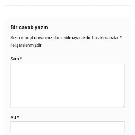
Bir cavab yazın
Sizin e-poçt ünvanınız dərc edilməyəcəkdir.
Gərəkli sahələr
*
ilə işarələnmişdir
Şərh
*
Ad
*