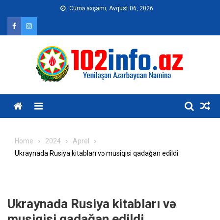
Skip
Cümə axşamı, Avqust 06, 2026
to
content
Home
2024
Aprel
Ukraynada Rusiya kitabları və musiqisi qadağan edildi
Ukraynada Rusiya kitabları və
musiqisi qadağan edildi