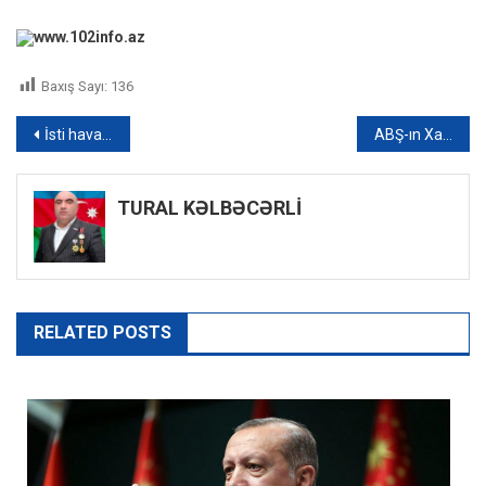
www.102info.az
Baxış Sayı:
136
Yazı
İsti hava şəraiti məhsuldarlığa təsirsiz ötüşməyib – VİDEO
ABŞ-ın Xarici Əlaqələr üzrə Milli Komitəsinin Prezidenti Azərbaycana təşəkkür edib
naviqasiyası
TURAL KƏLBƏCƏRLİ
RELATED POSTS