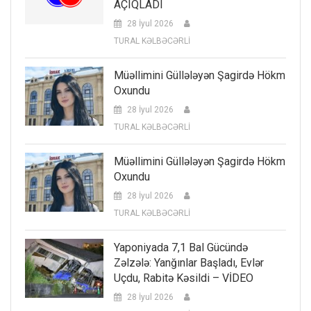
AÇIQLADI
28 İyul 2026
TURAL KƏLBƏCƏRLİ
Müəllimini Güllələyən Şagirdə Hökm
Oxundu
28 İyul 2026
TURAL KƏLBƏCƏRLİ
Müəllimini Güllələyən Şagirdə Hökm
Oxundu
28 İyul 2026
TURAL KƏLBƏCƏRLİ
Yaponiyada 7,1 Bal Gücündə
Zəlzələ: Yanğınlar Başladı, Evlər
Uçdu, Rabitə Kəsildi – VİDEO
28 İyul 2026