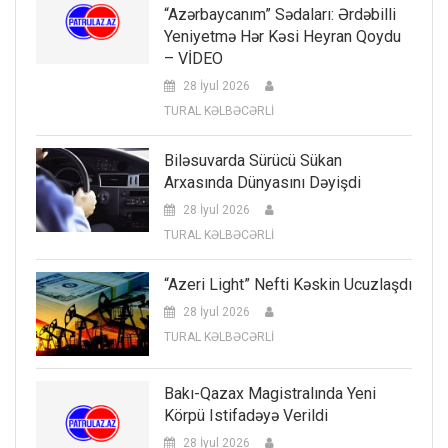
“Azərbaycanım” Sədaları: Ərdəbilli
Yeniyetmə Hər Kəsi Heyran Qoydu
– VİDEO
28 İyul 2026
TURAL KƏLBƏCƏRLİ
Biləsuvarda Sürücü Sükan
Arxasında Dünyasını Dəyişdi
28 İyul 2026
TURAL KƏLBƏCƏRLİ
“Azeri Light” Nefti Kəskin Ucuzlaşdı
28 İyul 2026
TURAL KƏLBƏCƏRLİ
Bakı-Qazax Magistralında Yeni
Körpü Istifadəyə Verildi
28 İyul 2026