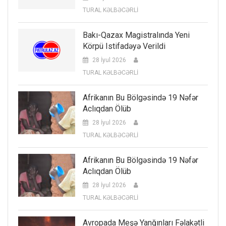
TURAL KƏLBƏCƏRLİ
Bakı-Qazax Magistralında Yeni
Körpü Istifadəyə Verildi
28 İyul 2026
TURAL KƏLBƏCƏRLİ
Afrikanın Bu Bölgəsində 19 Nəfər
Aclıqdan Ölüb
28 İyul 2026
TURAL KƏLBƏCƏRLİ
Afrikanın Bu Bölgəsində 19 Nəfər
Aclıqdan Ölüb
28 İyul 2026
TURAL KƏLBƏCƏRLİ
Avropada Meşə Yanğınları Fəlakətli