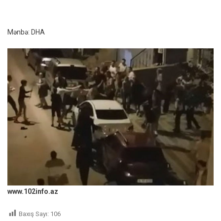
Mənbə: DHA
www.102info.az
Baxış Sayı:
106