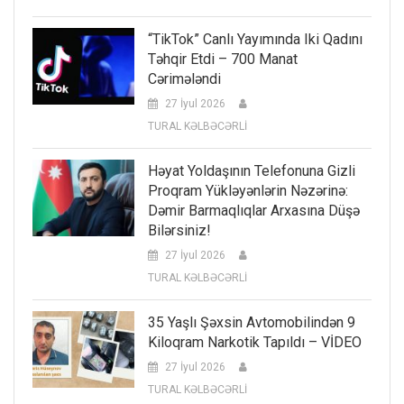
“TikTok” Canlı Yayımında Iki Qadını
Təhqir Etdi – 700 Manat
Cərimələndi
27 İyul 2026
TURAL KƏLBƏCƏRLİ
Həyat Yoldaşının Telefonuna Gizli
Proqram Yükləyənlərin Nəzərinə:
Dəmir Barmaqlıqlar Arxasına Düşə
Bilərsiniz!
27 İyul 2026
TURAL KƏLBƏCƏRLİ
35 Yaşlı Şəxsin Avtomobilindən 9
Kiloqram Narkotik Tapıldı – VİDEO
27 İyul 2026
TURAL KƏLBƏCƏRLİ