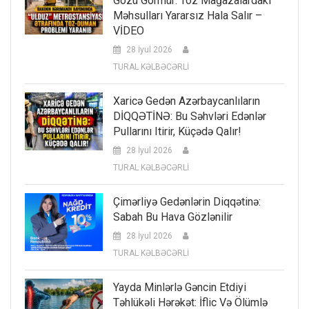
Gözü Görmür: Toz Mağazalardakı
Məhsulları Yararsız Hala Salır –
VİDEO
28 İyul 2026
TURAL KƏLBƏCƏRLİ
Xaricə Gedən Azərbaycanlıların
DİQQƏTİNƏ: Bu Səhvləri Edənlər
Pullarını Itirir, Küçədə Qalır!
28 İyul 2026
TURAL KƏLBƏCƏRLİ
Çimərliyə Gedənlərin Diqqətinə:
Sabah Bu Hava Gözlənilir
28 İyul 2026
TURAL KƏLBƏCƏRLİ
Yayda Minlərlə Gəncin Etdiyi
Təhlükəli Hərəkət: İflic Və Ölümlə