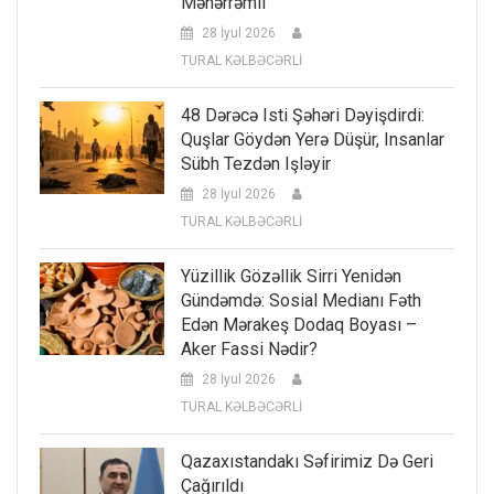
Məhərrəmli
28 İyul 2026
TURAL KƏLBƏCƏRLİ
48 Dərəcə Isti Şəhəri Dəyişdirdi:
Quşlar Göydən Yerə Düşür, Insanlar
Sübh Tezdən Işləyir
28 İyul 2026
TURAL KƏLBƏCƏRLİ
Yüzillik Gözəllik Sirri Yenidən
Gündəmdə: Sosial Medianı Fəth
Edən Mərakeş Dodaq Boyası –
Aker Fassi Nədir?
28 İyul 2026
TURAL KƏLBƏCƏRLİ
Qazaxıstandakı Səfirimiz Də Geri
Çağırıldı