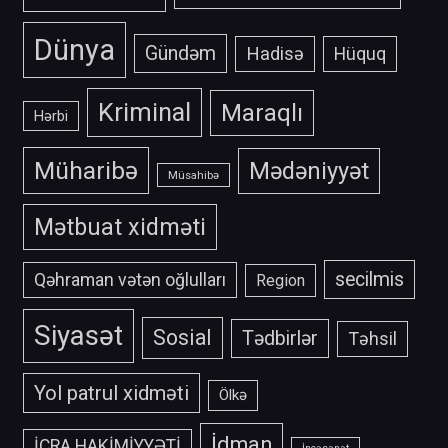
Dünya
Gündəm
Hadisə
Hüquq
Kriminal
Maraqlı
Hərbi
Müharibə
Mədəniyyət
Müsahibə
Mətbuat xidməti
secilmis
Qəhraman vətən oğlulları
Region
Siyasət
Sosial
Tədbirlər
Təhsil
Yol patrul xidməti
Ölkə
İdman
İCRA HAKİMİYYƏTİ