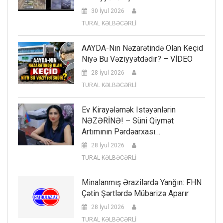
30 İyul 2026
TURAL KƏLBƏCƏRLİ
AAYDA-Nın Nəzarətində Olan Keçid
Niyə Bu Vəziyyətdədir? – VİDEO
28 İyul 2026
TURAL KƏLBƏCƏRLİ
Ev Kirayələmək Istəyənlərin
NƏZƏRİNƏ! – Süni Qiymət
Artımının Pərdəarxası…
28 İyul 2026
TURAL KƏLBƏCƏRLİ
Minalanmış Ərazilərdə Yanğın: FHN
Çətin Şərtlərdə Mübarizə Aparır
28 İyul 2026
TURAL KƏLBƏCƏRLİ