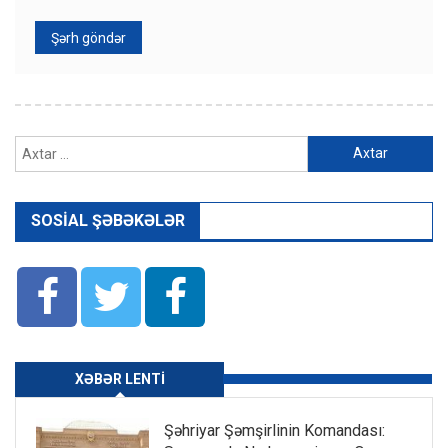
Axtarış:
SOSIAL ŞƏBƏKƏLƏR
XƏBƏR LENTI
Şəhriyar Şəmşirlinin Komandası: