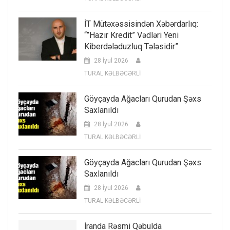
İT Mütəxəssisindən Xəbərdarlıq:
“”Hazır Kredit” Vədləri Yeni
Kiberdələduzluq Tələsidir”
28 İyul 2026
TURAL KƏLBƏCƏRLİ
Göyçayda Ağacları Qurudan Şəxs
Saxlanıldı
28 İyul 2026
TURAL KƏLBƏCƏRLİ
Göyçayda Ağacları Qurudan Şəxs
Saxlanıldı
28 İyul 2026
TURAL KƏLBƏCƏRLİ
İranda Rəsmi Qəbulda