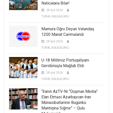
Nəticələnə Bilər!
28 İyul 2026
TURAL KƏLBƏCƏRLİ
Məmura Oğru Deyən Vətəndaş
1200 Manat Cərimələndi
28 İyul 2026
TURAL KƏLBƏCƏRLİ
U-18 Millimiz Portuqaliyanı
Geridönüşlə Məğlub Etdi
28 İyul 2026
TURAL KƏLBƏCƏRLİ
“İranın AzTV-Ni “düşmən Media”
Elan Etməsi Azərbaycan-İran
Münasibətlərinin Bugünkü
Məntiqinə Sığmır” – Qulu