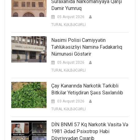
Suraxanıda Narkomaniyaya Qarşı
Dəmir Yumruq
05 Avqust 2026
TURAL KƏLBƏCƏRLİ
Nəsimi Polisi Cəmiyyətin
Təhlükəsizliyi Naminə Fədakarlıq
Nümunəsi Göstərir
05 Avqust 2026
TURAL KƏLBƏCƏRLİ
Çay Kənarında Narkotik Tərkibli
Bitkilər Yetişdirən Şəxs Saxlanılıb
03 Avqust 2026
TURAL KƏLBƏCƏRLİ
DİN BNMİ 57 Kq Narkotik Vasitə Və
1981 Ədəd Psixotrop Həbi
Dövriyyədən Çıxarıb