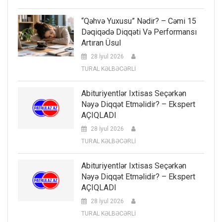
“Qəhvə Yuxusu” Nədir? – Cəmi 15
Dəqiqədə Diqqəti Və Performansı
Artıran Üsul
28 İyul 2026
TURAL KƏLBƏCƏRLİ
Abituriyentlər Ixtisas Seçərkən
Nəyə Diqqət Etməlidir? – Ekspert
AÇIQLADI
28 İyul 2026
TURAL KƏLBƏCƏRLİ
Abituriyentlər Ixtisas Seçərkən
Nəyə Diqqət Etməlidir? – Ekspert
AÇIQLADI
28 İyul 2026
TURAL KƏLBƏCƏRLİ