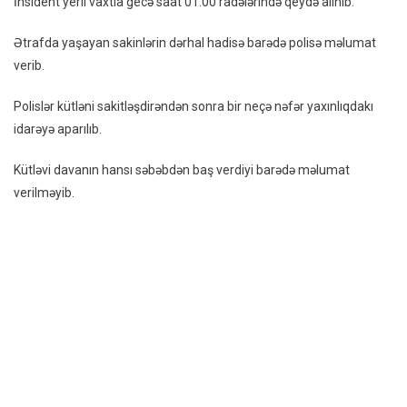
İnsident yerli vaxtla gecə saat 01:00 radələrində qeydə alınıb.
Kütləvi
Dava
Ətrafda yaşayan sakinlərin dərhal hadisə barədə polisə məlumat
–
verib.
VİDEO
Polislər kütləni sakitləşdirəndən sonra bir neçə nəfər yaxınlıqdakı
idarəyə aparılıb.
Kütləvi davanın hansı səbəbdən baş verdiyi barədə məlumat
verilməyib.