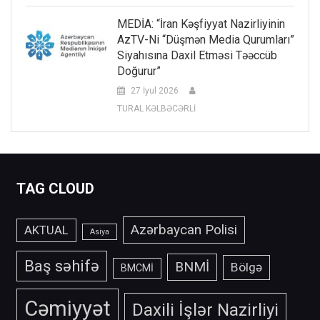
MEDİA: “İran Kəşfiyyat Nazirliyinin
AzTV-Ni “düşmən Media Qurumları”
Siyahısına Daxil Etməsi Təəccüb
Doğurur”
27 İyul 2026
TURAL KƏLBƏCƏRLİ
TAG CLOUD
Azərbaycan Polisi
AKTUAL
Asiya
Baş səhifə
BNMİ
Bölgə
BMCMİ
Cəmiyyət
Daxili İşlər Nazirliyi