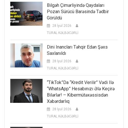
Bilgəh Çimərliyində Qaydaları
Pozan Sürücü Barəsində Tədbir
Görüldü
28 İyul 2026
TURAL KƏLBƏCƏRLİ
Dini Inancları Təhqir Edən Şəxs
Saxlanıldı
28 İyul 2026
TURAL KƏLBƏCƏRLİ
“TikTok”da “kredit Verilir” Vədi Ilə
“WhatsApp” Hesabınızı Ələ Keçirə
Bilərlər! – Kibermütəxəssisdən
Xəbərdarlıq
28 İyul 2026
TURAL KƏLBƏCƏRLİ