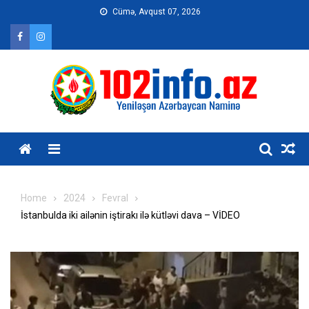
Skip
Cümə, Avqust 07, 2026
to
content
Home
2024
Fevral
İstanbulda iki ailənin iştirakı ilə kütləvi dava – VİDEO