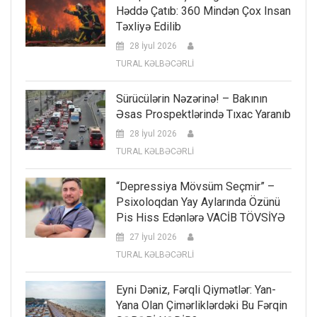
Həddə Çatıb: 360 Mindən Çox Insan
Təxliyə Edilib
28 İyul 2026
TURAL KƏLBƏCƏRLİ
Sürücülərin Nəzərinə! – Bakının
Əsas Prospektlərində Tıxac Yaranıb
28 İyul 2026
TURAL KƏLBƏCƏRLİ
“Depressiya Mövsüm Seçmir” –
Psixoloqdan Yay Aylarında Özünü
Pis Hiss Edənlərə VACİB TÖVSİYƏ
27 İyul 2026
TURAL KƏLBƏCƏRLİ
Eyni Dəniz, Fərqli Qiymətlər: Yan-
Yana Olan Çimərliklərdəki Bu Fərqin