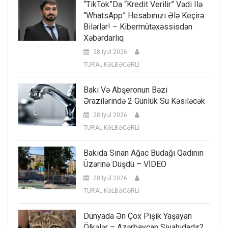
“TikTok”da “kredit Verilir” Vədi Ilə
“WhatsApp” Hesabınızı Ələ Keçirə
Bilərlər! – Kibermütəxəssisdən
Xəbərdarlıq
28 İyul 2026
TURAL KƏLBƏCƏRLİ
Bakı Və Abşeronun Bəzi
Ərazilərində 2 Günlük Su Kəsiləcək
28 İyul 2026
TURAL KƏLBƏCƏRLİ
Bakıda Sınan Ağac Budağı Qadının
Üzərinə Düşdü – VİDEO
28 İyul 2026
TURAL KƏLBƏCƏRLİ
Dünyada Ən Çox Pişik Yaşayan
Ölkələr – Azərbaycan Siyahıdadır?