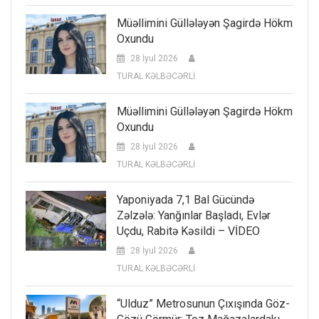
Müəllimini Güllələyən Şagirdə Hökm
Oxundu
28 İyul 2026
TURAL KƏLBƏCƏRLİ
Müəllimini Güllələyən Şagirdə Hökm
Oxundu
28 İyul 2026
TURAL KƏLBƏCƏRLİ
Yaponiyada 7,1 Bal Gücündə
Zəlzələ: Yanğınlar Başladı, Evlər
Uçdu, Rabitə Kəsildi – VİDEO
28 İyul 2026
TURAL KƏLBƏCƏRLİ
“Ulduz” Metrosunun Çıxışında Göz-