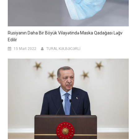
Rusiyanın Daha Bir Böyük Vilayətində Maska Qadağası Ləğv
Edilir
15 Mart 2022
TURAL KƏLBƏCƏRLİ