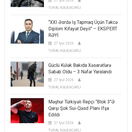
27 İyul 2026
TURAL KƏLBƏCƏRLİ
“XXI Əsrdə Iş Tapmaq Üçün Təkcə
Diplom Kifayət Deyil” – EKSPERT
RƏYİ
27 İyul 2026
TURAL KƏLBƏCƏRLİ
Güclü Külək Bakıda Xəsarətlərə
Səbəb Oldu – 3 Nəfər Yaralandı
27 İyul 2026
TURAL KƏLBƏCƏRLİ
Məşhur Türkiyəli Repçi “Blok 3″ə
Qarşı Şok Sui-Qəsd Planı Ifşa
Edildi
27 İyul 2026
TURAL KƏLBƏCƏRLİ