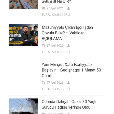
SƏBƏBİ NƏDİR?
27 İyul 2026
TURAL KƏLBƏCƏRLİ
Məzuniyyətə Çıxan Işçi Işdən
Qovula Bilər? – Vəkildən
AÇIQLAMA
27 İyul 2026
TURAL KƏLBƏCƏRLİ
Yeni Marşrut Xətti Fəaliyyətə
Başlayır – Gedişhaqqı 1 Manat 50
Qəpik
27 İyul 2026
TURAL KƏLBƏCƏRLİ
Qubada Dəhşətli Qəza: 30 Yaşlı
Sürücü Hadisə Yerində Öldü