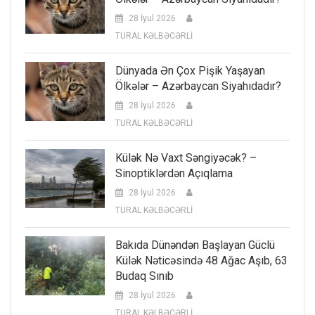
28 İyul 2026
TURAL KƏLBƏCƏRLİ
Dünyada Ən Çox Pişik Yaşayan
Ölkələr – Azərbaycan Siyahıdadır?
28 İyul 2026
TURAL KƏLBƏCƏRLİ
Külək Nə Vaxt Səngiyəcək? –
Sinoptiklərdən Açıqlama
28 İyul 2026
TURAL KƏLBƏCƏRLİ
Bakıda Dünəndən Başlayan Güclü
Külək Nəticəsində 48 Ağac Aşıb, 63
Budaq Sınıb
28 İyul 2026
TURAL KƏLBƏCƏRLİ