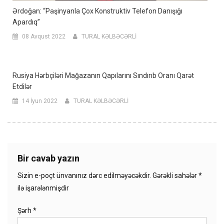
Ərdoğan: “Paşinyanla Çox Konstruktiv Telefon Danışığı
Apardıq”
08 Avqust 2022
TURAL KƏLBƏCƏRLİ
Rusiya Hərbçiləri Mağazanın Qapılarını Sındırıb Oranı Qarət
Etdilər
14 İyun 2022
TURAL KƏLBƏCƏRLİ
Bir cavab yazın
Sizin e-poçt ünvanınız dərc edilməyəcəkdir.
Gərəkli sahələr
*
ilə işarələnmişdir
Şərh
*