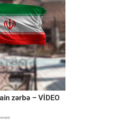
ain zərbə – VİDEO
On
mment
İrandan