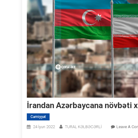
İrandan Azərbaycana növbəti x
Cəmiyyət
24 İyun 2022
TURAL KƏLBƏCƏRLİ
Leave A Co