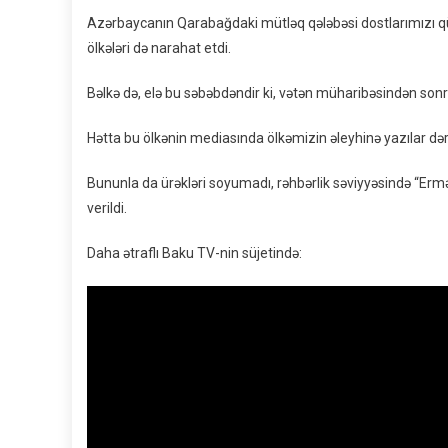
Azərbaycanın Qarabağdaki mütləq qələbəsi dostlarımızı qür
ölkələri də narahat etdi.
Bəlkə də, elə bu səbəbdəndir ki, vətən müharibəsindən so
Hətta bu ölkənin mediasında ölkəmizin əleyhinə yazılar də
Bununla da ürəkləri soyumadı, rəhbərlik səviyyəsində “Ermə
verildi.
Daha ətraflı Baku TV-nin süjetində: