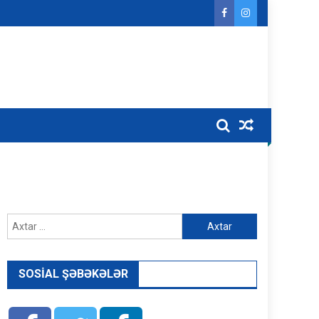
Axtarış:
SOSIAL ŞƏBƏKƏLƏR