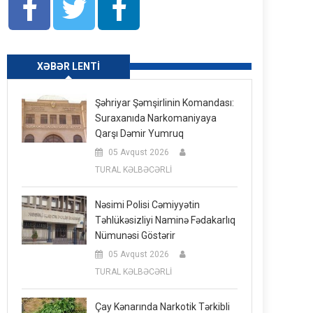
XƏBƏR LENTI
Şəhriyar Şəmşirlinin Komandası:
Suraxanıda Narkomaniyaya
Qarşı Dəmir Yumruq
05 Avqust 2026
TURAL KƏLBƏCƏRLİ
Nəsimi Polisi Cəmiyyətin
Təhlükəsizliyi Naminə Fədakarlıq
Nümunəsi Göstərir
05 Avqust 2026
TURAL KƏLBƏCƏRLİ
Çay Kənarında Narkotik Tərkibli