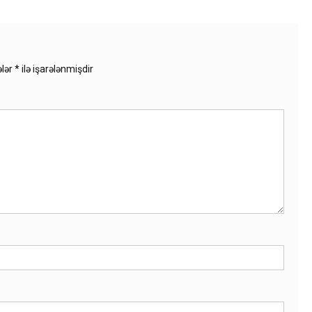
ələr
*
ilə işarələnmişdir