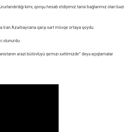
Azərbaycana
urlandırdığı kimi, qonşu hesab etdiyimiz tarixi bağlarımız olan bəzi
Növbəti
Xain
Zərbə
nra İran Azərbaycana qarşı sərt mövqe ortaya qoydu.
–
VİDEO
rc olunurdu.
nistanın ərazi bütövlüyü qırmızı xəttimizdir” deyə açıqlamalar