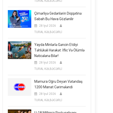
TURAL KƏLBƏCƏRLİ
Çimərliyə Gedənlərin Diqqətinə:
Sabah Bu Hava Gözlənilir
28 İyul 2026
TURAL KƏLBƏCƏRLİ
Yayda Minlərlə Gəncin Etdiyi
Təhlükəli Hərəkət: İflic Və Ölümlə
Nəticələnə Bilər!
28 İyul 2026
TURAL KƏLBƏCƏRLİ
Məmura Oğru Deyən Vətəndaş
1200 Manat Cərimələndi
28 İyul 2026
TURAL KƏLBƏCƏRLİ
U-18 Millimiz Portuqaliyanı