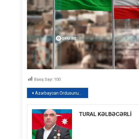
Baxış Sayı:
100
Yazı
Azərbaycan Ordusunun Baş Qərargah rəisi MDB-nin iclasında iştirak edib – FOTO
naviqasiyası
TURAL KƏLBƏCƏRLİ