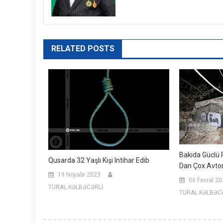
RELATED POSTS
Bakıda Güclü P
Qusarda 32 Yaşlı Kişi Intihar Edib
Dan Çox Avtom
19 Noyabr 2023
06 Fevral 2
TURAL KƏLBƏCƏRLİ
TURAL KƏLBƏC