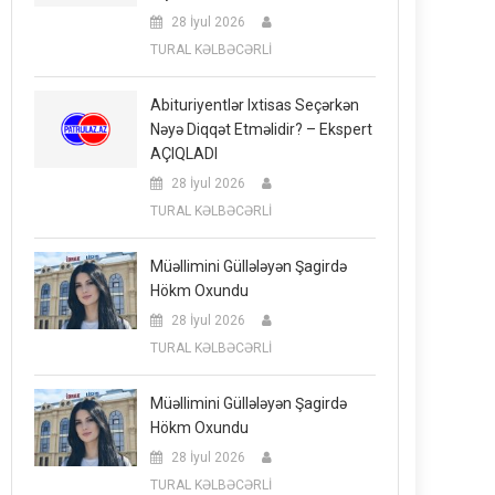
28 İyul 2026
TURAL KƏLBƏCƏRLİ
Abituriyentlər Ixtisas Seçərkən
Nəyə Diqqət Etməlidir? – Ekspert
AÇIQLADI
28 İyul 2026
TURAL KƏLBƏCƏRLİ
Müəllimini Güllələyən Şagirdə
Hökm Oxundu
28 İyul 2026
TURAL KƏLBƏCƏRLİ
Müəllimini Güllələyən Şagirdə
Hökm Oxundu
28 İyul 2026
TURAL KƏLBƏCƏRLİ