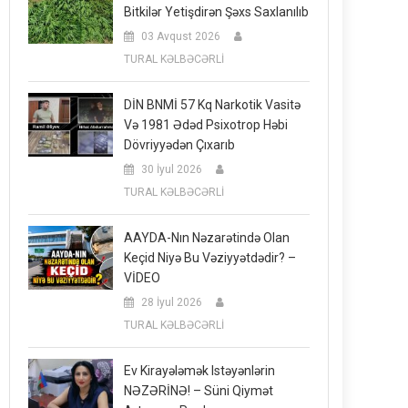
Bitkilər Yetişdirən Şəxs Saxlanılıb
03 Avqust 2026
TURAL KƏLBƏCƏRLİ
DİN BNMİ 57 Kq Narkotik Vasitə
Və 1981 Ədəd Psixotrop Həbi
Dövriyyədən Çıxarıb
30 İyul 2026
TURAL KƏLBƏCƏRLİ
AAYDA-Nın Nəzarətində Olan
Keçid Niyə Bu Vəziyyətdədir? –
VİDEO
28 İyul 2026
TURAL KƏLBƏCƏRLİ
Ev Kirayələmək Istəyənlərin
NƏZƏRİNƏ! – Süni Qiymət