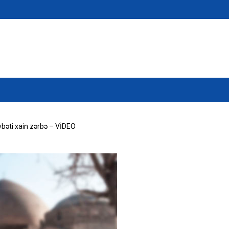
bəti xain zərbə – VİDEO