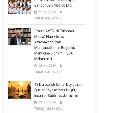
Geridönüşlə Məğlub Etdi
28 İyul 2026
TURAL KƏLBƏCƏRLİ
“İranın AzTV-Ni “düşmən
Media” Elan Etməsi
Azərbaycan-İran
Münasibətlərinin Bugünkü
Məntiqinə Sığmır” – Qulu
Məhərrəmli
28 İyul 2026
TURAL KƏLBƏCƏRLİ
48 Dərəcə Isti Şəhəri Dəyişdirdi:
Quşlar Göydən Yerə Düşür,
Insanlar Sübh Tezdən Işləyir
28 İyul 2026
TURAL KƏLBƏCƏRLİ