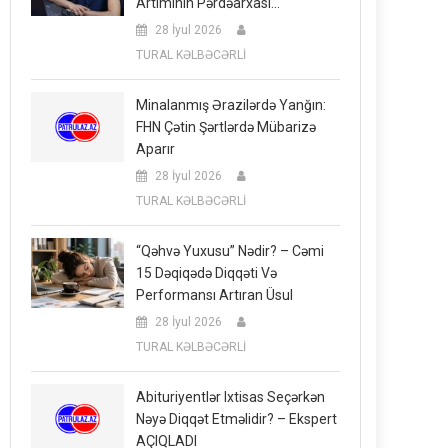
Artımının Pərdəarxası…
28 İyul 2026
TURAL KƏLBƏCƏRLİ
Minalanmış Ərazilərdə Yanğın:
FHN Çətin Şərtlərdə Mübarizə
Aparır
28 İyul 2026
TURAL KƏLBƏCƏRLİ
“Qəhvə Yuxusu” Nədir? – Cəmi
15 Dəqiqədə Diqqəti Və
Performansı Artıran Üsul
28 İyul 2026
TURAL KƏLBƏCƏRLİ
Abituriyentlər Ixtisas Seçərkən
Nəyə Diqqət Etməlidir? – Ekspert
AÇIQLADI