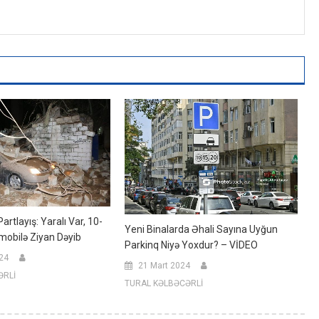
artlayış: Yaralı Var, 10-
Yeni Binalarda Əhali Sayına Uyğun
obilə Ziyan Dəyib
Parkinq Niyə Yoxdur? – VİDEO
024
21 Mart 2024
ƏRLİ
TURAL KƏLBƏCƏRLİ