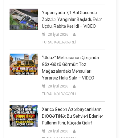
Yaponiyada 7,1 Bal Gücündə
Zəlzələ: Yanğınlar Başladı, Evlər
Uçdu, Rabitə Kəsildi – VİDEO
28 İyul 2026
TURAL KƏLBƏCƏRLİ
“Ulduz” Metrosunun Çıxışında
Göz-Gözü Görmür: Toz
Mağazalardakı Məhsulları
Yararsız Hala Salır – VİDEO
28 İyul 2026
TURAL KƏLBƏCƏRLİ
Xaricə Gedən Azərbaycanlıların
DİQQƏTİNƏ: Bu Səhvləri Edənlər
Pullarını Itirir, Küçədə Qalır!
28 İyul 2026