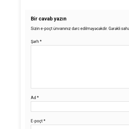
Bir cavab yazın
Sizin e-poçt ünvanınız dərc edilməyəcəkdir.
Gərəkli sah
Şərh
*
Ad
*
E-poçt
*