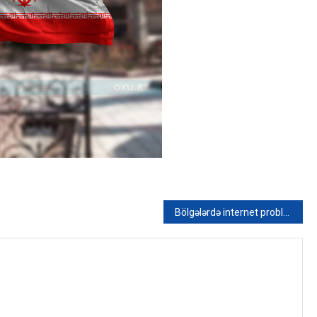
Bölgələrdə internet problemi nə vaxt həll olacaq? – VİDEO