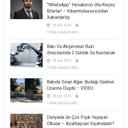
“WhatsApp” Hesabınızı Ələ Keçirə
Bilərlər! – Kibermütəxəssisdən
Xəbərdarlıq
28 İyul 2026
TURAL KƏLBƏCƏRLİ
Bakı Və Abşeronun Bəzi
Ərazilərində 2 Günlük Su Kəsiləcək
28 İyul 2026
TURAL KƏLBƏCƏRLİ
Bakıda Sınan Ağac Budağı Qadının
Üzərinə Düşdü – VİDEO
28 İyul 2026
TURAL KƏLBƏCƏRLİ
Dünyada Ən Çox Pişik Yaşayan
Ölkələr – Azərbaycan Siyahıdadır?