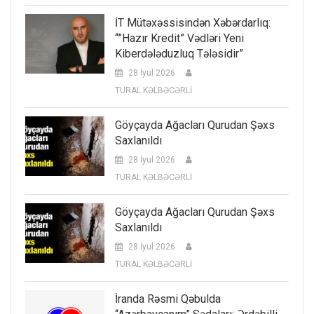
İT Mütəxəssisindən Xəbərdarlıq:
“”Hazır Kredit” Vədləri Yeni
Kiberdələduzluq Tələsidir”
28 İyul 2026
TURAL KƏLBƏCƏRLİ
Göyçayda Ağacları Qurudan Şəxs
Saxlanıldı
28 İyul 2026
TURAL KƏLBƏCƏRLİ
Göyçayda Ağacları Qurudan Şəxs
Saxlanıldı
28 İyul 2026
TURAL KƏLBƏCƏRLİ
İranda Rəsmi Qəbulda