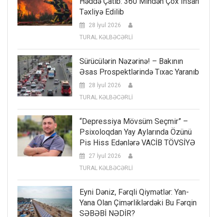
Həddə Çatıb: 360 Mindən Çox Insan
Təxliyə Edilib
28 İyul 2026
TURAL KƏLBƏCƏRLİ
Sürücülərin Nəzərinə! – Bakının
Əsas Prospektlərində Tıxac Yaranıb
28 İyul 2026
TURAL KƏLBƏCƏRLİ
“Depressiya Mövsüm Seçmir” –
Psixoloqdan Yay Aylarında Özünü
Pis Hiss Edənlərə VACİB TÖVSİYƏ
27 İyul 2026
TURAL KƏLBƏCƏRLİ
Eyni Dəniz, Fərqli Qiymətlər: Yan-
Yana Olan Çimərliklərdəki Bu Fərqin
SƏBƏBİ NƏDİR?