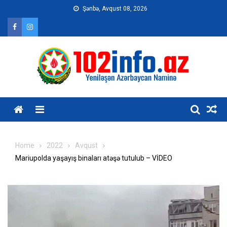
Skip
Şənbə, Avqust 08, 2026
to
content
Home
2022
Avqust
Mariupolda yaşayış binaları atəşə tutulub – VİDEO