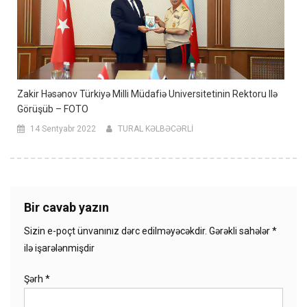
Zakir Həsənov Türkiyə Milli Müdafiə Universitetinin Rektoru Ilə
Görüşüb – FOTO
14 Sentyabr 2022
TURAL KƏLBƏCƏRLİ
Bir cavab yazın
Sizin e-poçt ünvanınız dərc edilməyəcəkdir.
Gərəkli sahələr
*
ilə işarələnmişdir
Şərh
*