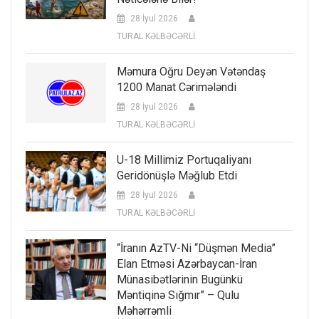
28 İyul 2026
TURAL KƏLBƏCƏRLİ
Məmura Oğru Deyən Vətəndaş
1200 Manat Cərimələndi
28 İyul 2026
TURAL KƏLBƏCƏRLİ
U-18 Millimiz Portuqaliyanı
Geridönüşlə Məğlub Etdi
28 İyul 2026
TURAL KƏLBƏCƏRLİ
“İranın AzTV-Ni “düşmən Media”
Elan Etməsi Azərbaycan-İran
Münasibətlərinin Bugünkü
Məntiqinə Sığmır” – Qulu
Məhərrəmli