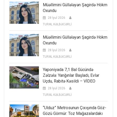
Müəllimini Güllələyən Şagirdə Hökm
Oxundu
28 İyul 2026
TURAL KƏLBƏCƏRLİ
Müəllimini Güllələyən Şagirdə Hökm
Oxundu
28 İyul 2026
TURAL KƏLBƏCƏRLİ
Yaponiyada 7,1 Bal Gücündə
Zəlzələ: Yanğınlar Başladı, Evlər
Uçdu, Rabitə Kəsildi – VİDEO
28 İyul 2026
TURAL KƏLBƏCƏRLİ
“Ulduz” Metrosunun Çıxışında Göz-
Gözü Görmür: Toz Mağazalardakı