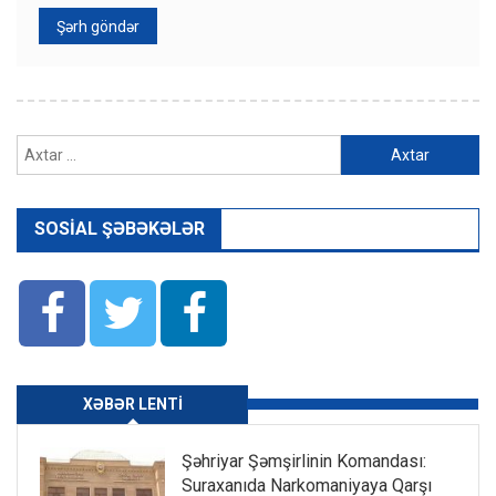
Axtarış:
SOSIAL ŞƏBƏKƏLƏR
XƏBƏR LENTI
Şəhriyar Şəmşirlinin Komandası:
Suraxanıda Narkomaniyaya Qarşı