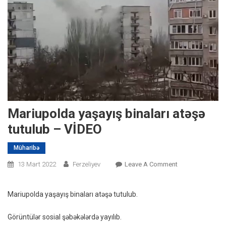
Mariupolda yaşayış binaları atəşə
tutulub – VİDEO
Müharibə
On
13 Mart 2022
Ferzeliyev
Leave A Comment
Mariupolda
Yaşayış
Mariupolda yaşayış binaları atəşə tutulub.
Binaları
Atəşə
Görüntülər sosial şəbəkələrdə yayılıb.
Tutulub