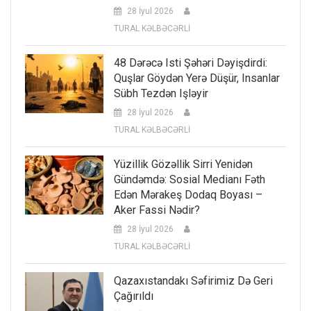
28 İyul 2026
TURAL KƏLBƏCƏRLİ
48 Dərəcə Isti Şəhəri Dəyişdirdi:
Quşlar Göydən Yerə Düşür, Insanlar
Sübh Tezdən Işləyir
28 İyul 2026
TURAL KƏLBƏCƏRLİ
Yüzillik Gözəllik Sirri Yenidən
Gündəmdə: Sosial Medianı Fəth
Edən Mərakeş Dodaq Boyası –
Aker Fassi Nədir?
28 İyul 2026
TURAL KƏLBƏCƏRLİ
Qazaxıstandakı Səfirimiz Də Geri
Çağırıldı