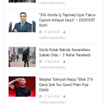
TURAL KƏLBƏCƏRLİ
“XXI Əsrdə Iş Tapmaq Üçün Təkcə
Diplom Kifayət Deyil” – EKSPERT
RƏYİ
27 İyul 2026
TURAL KƏLBƏCƏRLİ
Güclü Külək Bakıda Xəsarətlərə
Səbəb Oldu – 3 Nəfər Yaralandı
27 İyul 2026
TURAL KƏLBƏCƏRLİ
Məşhur Türkiyəli Repçi “Blok 3″ə
Qarşı Şok Sui-Qəsd Planı Ifşa
Edildi
27 İyul 2026
TURAL KƏLBƏCƏRLİ