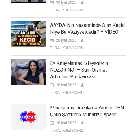
30 İyul 2026
TURAL KƏLBƏCƏRLİ
AAYDA-Nın Nəzarətində Olan Keçid
Niyə Bu Vəziyyətdədir? – VİDEO
28 İyul 2026
TURAL KƏLBƏCƏRLİ
Ev Kirayələmək Istəyənlərin
NƏZƏRİNƏ! – Süni Qiymət
Artımının Pərdəarxası…
28 İyul 2026
TURAL KƏLBƏCƏRLİ
Minalanmış Ərazilərdə Yanğın: FHN
Çətin Şərtlərdə Mübarizə Aparır
28 İyul 2026
TURAL KƏLBƏCƏRLİ