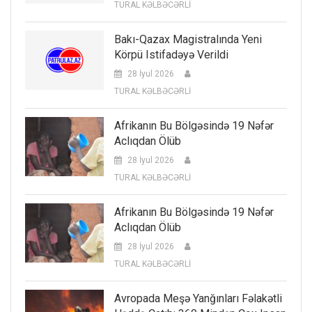
TURAL KƏLBƏCƏRLİ
Bakı-Qazax Magistralında Yeni
Körpü Istifadəyə Verildi
28 İyul 2026
TURAL KƏLBƏCƏRLİ
Afrikanın Bu Bölgəsində 19 Nəfər
Aclıqdan Ölüb
28 İyul 2026
TURAL KƏLBƏCƏRLİ
Afrikanın Bu Bölgəsində 19 Nəfər
Aclıqdan Ölüb
28 İyul 2026
TURAL KƏLBƏCƏRLİ
Avropada Meşə Yanğınları Fəlakətli