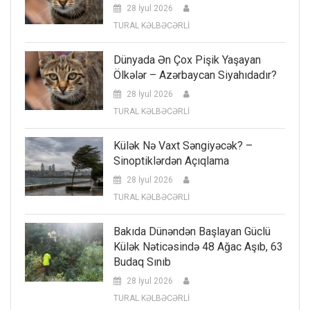
28 İyul 2026
TURAL KƏLBƏCƏRLİ
Dünyada Ən Çox Pişik Yaşayan
Ölkələr – Azərbaycan Siyahıdadır?
28 İyul 2026
TURAL KƏLBƏCƏRLİ
Külək Nə Vaxt Səngiyəcək? –
Sinoptiklərdən Açıqlama
28 İyul 2026
TURAL KƏLBƏCƏRLİ
Bakıda Dünəndən Başlayan Güclü
Külək Nəticəsində 48 Ağac Aşıb, 63
Budaq Sınıb
28 İyul 2026
TURAL KƏLBƏCƏRLİ