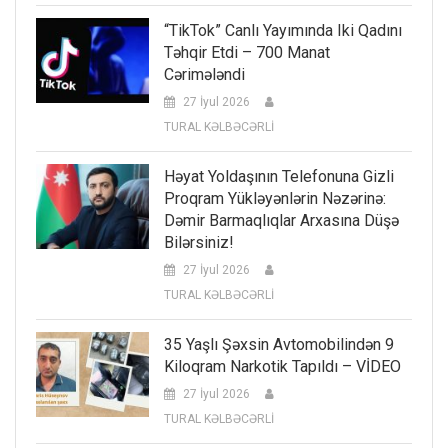
“TikTok” Canlı Yayımında Iki Qadını
Təhqir Etdi – 700 Manat
Cərimələndi
27 İyul 2026
TURAL KƏLBƏCƏRLİ
Həyat Yoldaşının Telefonuna Gizli
Proqram Yükləyənlərin Nəzərinə:
Dəmir Barmaqlıqlar Arxasına Düşə
Bilərsiniz!
27 İyul 2026
TURAL KƏLBƏCƏRLİ
35 Yaşlı Şəxsin Avtomobilindən 9
Kiloqram Narkotik Tapıldı – VİDEO
27 İyul 2026
TURAL KƏLBƏCƏRLİ