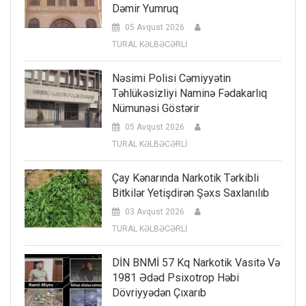
Dəmir Yumruq
05 Avqust 2026
TURAL KƏLBƏCƏRLİ
Nəsimi Polisi Cəmiyyətin
Təhlükəsizliyi Naminə Fədakarlıq
Nümunəsi Göstərir
05 Avqust 2026
TURAL KƏLBƏCƏRLİ
Çay Kənarında Narkotik Tərkibli
Bitkilər Yetişdirən Şəxs Saxlanılıb
03 Avqust 2026
TURAL KƏLBƏCƏRLİ
DİN BNMİ 57 Kq Narkotik Vasitə Və
1981 Ədəd Psixotrop Həbi
Dövriyyədən Çıxarıb