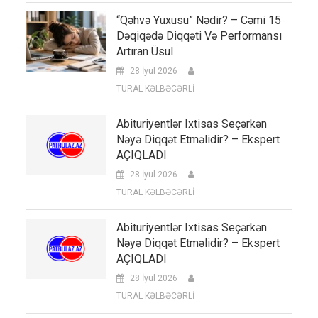
“Qəhvə Yuxusu” Nədir? – Cəmi 15
Dəqiqədə Diqqəti Və Performansı
Artıran Üsul
28 İyul 2026
TURAL KƏLBƏCƏRLİ
Abituriyentlər Ixtisas Seçərkən
Nəyə Diqqət Etməlidir? – Ekspert
AÇIQLADI
28 İyul 2026
TURAL KƏLBƏCƏRLİ
Abituriyentlər Ixtisas Seçərkən
Nəyə Diqqət Etməlidir? – Ekspert
AÇIQLADI
28 İyul 2026
TURAL KƏLBƏCƏRLİ