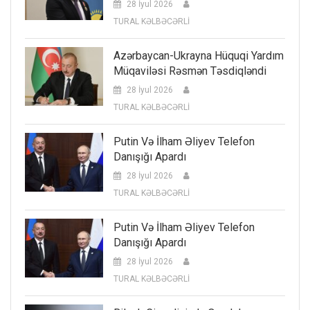
28 İyul 2026
TURAL KƏLBƏCƏRLİ
Azərbaycan-Ukrayna Hüquqi Yardım
Müqaviləsi Rəsmən Təsdiqləndi
28 İyul 2026
TURAL KƏLBƏCƏRLİ
Putin Və İlham Əliyev Telefon
Danışığı Apardı
28 İyul 2026
TURAL KƏLBƏCƏRLİ
Putin Və İlham Əliyev Telefon
Danışığı Apardı
28 İyul 2026
TURAL KƏLBƏCƏRLİ