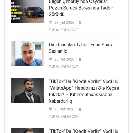
Bilgəh Çimərliyində Qaydaları
Pozan Sürücü Barəsində Tədbir
Görüldü
28 İyul 2026
TURAL KƏLBƏCƏRLİ
Dini Inancları Təhqir Edən Şəxs
Saxlanıldı
28 İyul 2026
TURAL KƏLBƏCƏRLİ
“TikTok”da “kredit Verilir” Vədi Ilə
“WhatsApp” Hesabınızı Ələ Keçirə
Bilərlər! – Kibermütəxəssisdən
Xəbərdarlıq
28 İyul 2026
TURAL KƏLBƏCƏRLİ
“TikTok”da “kredit Verilir” Vədi Ilə