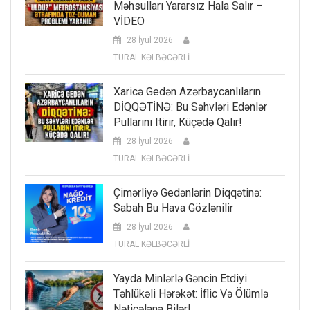
Məhsulları Yararsız Hala Salır –
VİDEO
28 İyul 2026
TURAL KƏLBƏCƏRLİ
Xaricə Gedən Azərbaycanlıların
DİQQƏTİNƏ: Bu Səhvləri Edənlər
Pullarını Itirir, Küçədə Qalır!
28 İyul 2026
TURAL KƏLBƏCƏRLİ
Çimərliyə Gedənlərin Diqqətinə:
Sabah Bu Hava Gözlənilir
28 İyul 2026
TURAL KƏLBƏCƏRLİ
Yayda Minlərlə Gəncin Etdiyi
Təhlükəli Hərəkət: İflic Və Ölümlə
Nəticələnə Bilər!