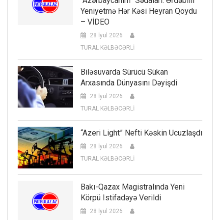
“Azərbaycanım” Sədaları: Ərdəbilli
Yeniyetmə Hər Kəsi Heyran Qoydu
– VİDEO
28 İyul 2026
TURAL KƏLBƏCƏRLİ
Biləsuvarda Sürücü Sükan
Arxasında Dünyasını Dəyişdi
28 İyul 2026
TURAL KƏLBƏCƏRLİ
“Azeri Light” Nefti Kəskin Ucuzlaşdı
28 İyul 2026
TURAL KƏLBƏCƏRLİ
Bakı-Qazax Magistralında Yeni
Körpü Istifadəyə Verildi
28 İyul 2026