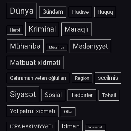
Dünya
Gündəm
Hadisə
Hüquq
Kriminal
Maraqlı
Hərbi
Müharibə
Mədəniyyət
Müsahibə
Mətbuat xidməti
secilmis
Qəhraman vətən oğlulları
Region
Siyasət
Sosial
Tədbirlər
Təhsil
Yol patrul xidməti
Ölkə
İdman
İCRA HAKİMİYYƏTİ
İncəsənət