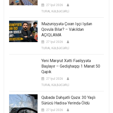
27 İyul 2026
TURAL KƏLBƏCƏRLİ
Məzuniyyətə Çıxan Işçi Işdən
Qovula Bilər? – Vəkildən
AÇIQLAMA
27 İyul 2026
TURAL KƏLBƏCƏRLİ
Yeni Marşrut Xətti Fəaliyyətə
Başlayır – Gedişhaqqı 1 Manat 50
Qəpik
27 İyul 2026
TURAL KƏLBƏCƏRLİ
Qubada Dəhşətli Qəza: 30 Yaşlı
Sürücü Hadisə Yerində Öldü
27 İyul 2026