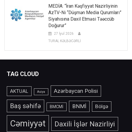
MEDİA: “İran Kəşfiyyat Nazirliyinin
AzTV-Ni “düşmən Media Qurumları”
Siyahısına Daxil Etməsi Təəccüb
Doğurur”
27 İyul 2026
TURAL KƏLBƏCƏRLİ
TAG CLOUD
Azərbaycan Polisi
AKTUAL
Asiya
Baş səhifə
BNMİ
Bölgə
BMCMİ
Cəmiyyət
Daxili İşlər Nazirliyi