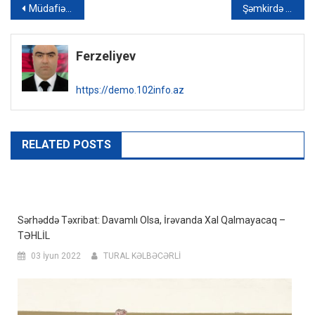
Yazı
Müdafiə Nazirliyi həftəlik icmalını təqdim edib – VİDEO
Şəmkirdə itkin düşən ana və 3 azyaşlı övladı tapılıb – YENİLƏNİB+FOTO
naviqasiyası
Ferzeliyev
https://demo.102info.az
RELATED POSTS
Sərhəddə Təxribat: Davamlı Olsa, İrəvanda Xal Qalmayacaq –
TƏHLİL
03 İyun 2022
TURAL KƏLBƏCƏRLİ