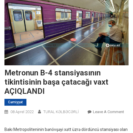
Metronun B-4 stansiyasının
tikintisinin başa çatacağı vaxt
AÇIQLANDI
Cəmiyyət
On
08 Aprel 2022
TURAL KƏLBƏCƏRLİ
Leave A Comment
Metr
B-
Bakı Metropoliteninin bənövşəyi xətt üzrə dördüncü stansiyası olan
4