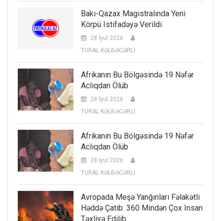
Bakı-Qazax Magistralında Yeni
Körpü Istifadəyə Verildi
28 İyul 2026
TURAL KƏLBƏCƏRLİ
Afrikanın Bu Bölgəsində 19 Nəfər
Aclıqdan Ölüb
28 İyul 2026
TURAL KƏLBƏCƏRLİ
Afrikanın Bu Bölgəsində 19 Nəfər
Aclıqdan Ölüb
28 İyul 2026
TURAL KƏLBƏCƏRLİ
Avropada Meşə Yanğınları Fəlakətli
Həddə Çatıb: 360 Mindən Çox Insan
Təxliyə Edilib