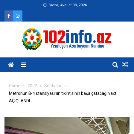
Skip
Şənbə, Avqust 08, 2026
to
content
Home
2022
Sentyabr
Metronun B-4 stansiyasının tikintisinin başa çatacağı vaxt
AÇIQLANDI