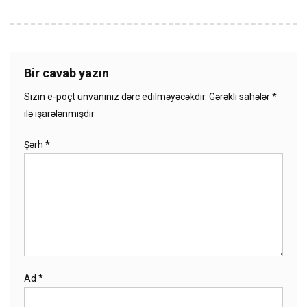
Bir cavab yazın
Sizin e-poçt ünvanınız dərc edilməyəcəkdir.
Gərəkli sahələr
*
ilə işarələnmişdir
Şərh
*
Ad
*