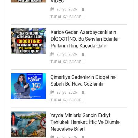
VİDEO
28 İyul 2026
TURAL KƏLBƏCƏRLİ
Xaricə Gedən Azərbaycanlıların
DİQQƏTİNƏ: Bu Səhvləri Edənlər
Pullarını Itirir, Küçədə Qalır!
28 İyul 2026
TURAL KƏLBƏCƏRLİ
Çimərliyə Gedənlərin Diqqətinə:
Sabah Bu Hava Gözlənilir
28 İyul 2026
TURAL KƏLBƏCƏRLİ
Yayda Minlərlə Gəncin Etdiyi
Təhlükəli Hərəkət: İflic Və Ölümlə
Nəticələnə Bilər!
28 İyul 2026