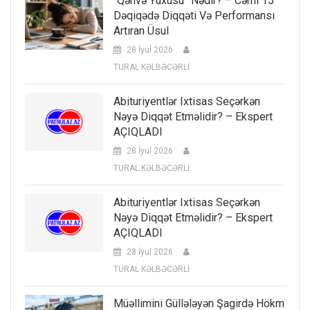
“Qəhvə Yuxusu” Nədir? – Cəmi 15
Dəqiqədə Diqqəti Və Performansı
Artıran Üsul
28 İyul 2026
TURAL KƏLBƏCƏRLİ
Abituriyentlər Ixtisas Seçərkən
Nəyə Diqqət Etməlidir? – Ekspert
AÇIQLADI
28 İyul 2026
TURAL KƏLBƏCƏRLİ
Abituriyentlər Ixtisas Seçərkən
Nəyə Diqqət Etməlidir? – Ekspert
AÇIQLADI
28 İyul 2026
TURAL KƏLBƏCƏRLİ
Müəllimini Güllələyən Şagirdə Hökm