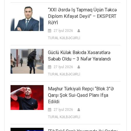
“XXI Əsrdə Iş Tapmaq Üçün Təkcə
Diplom Kifayət Deyil” – EKSPERT
RƏYİ
27 İyul 2026
TURAL KƏLBƏCƏRLİ
Güclü Külək Bakıda Xəsarətlərə
Səbəb Oldu – 3 Nəfər Yaralandı
27 İyul 2026
TURAL KƏLBƏCƏRLİ
Məşhur Türkiyəli Repçi “Blok 3″ə
Qarşı Şok Sui-Qəsd Planı Ifşa
Edildi
27 İyul 2026
TURAL KƏLBƏCƏRLİ