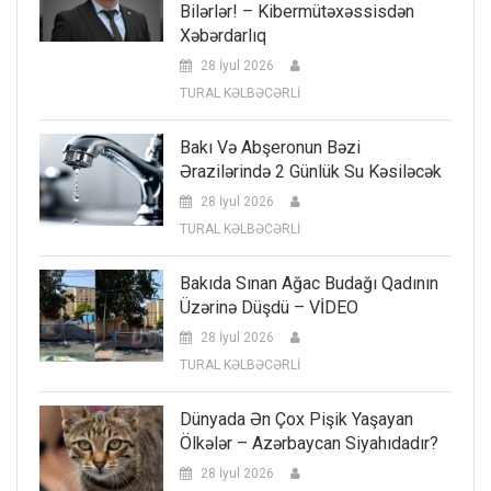
Bilərlər! – Kibermütəxəssisdən
Xəbərdarlıq
28 İyul 2026
TURAL KƏLBƏCƏRLİ
Bakı Və Abşeronun Bəzi
Ərazilərində 2 Günlük Su Kəsiləcək
28 İyul 2026
TURAL KƏLBƏCƏRLİ
Bakıda Sınan Ağac Budağı Qadının
Üzərinə Düşdü – VİDEO
28 İyul 2026
TURAL KƏLBƏCƏRLİ
Dünyada Ən Çox Pişik Yaşayan
Ölkələr – Azərbaycan Siyahıdadır?
28 İyul 2026