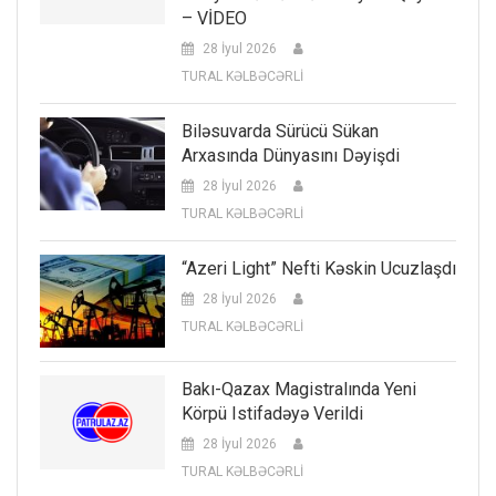
– VİDEO
28 İyul 2026
TURAL KƏLBƏCƏRLİ
Biləsuvarda Sürücü Sükan
Arxasında Dünyasını Dəyişdi
28 İyul 2026
TURAL KƏLBƏCƏRLİ
“Azeri Light” Nefti Kəskin Ucuzlaşdı
28 İyul 2026
TURAL KƏLBƏCƏRLİ
Bakı-Qazax Magistralında Yeni
Körpü Istifadəyə Verildi
28 İyul 2026
TURAL KƏLBƏCƏRLİ