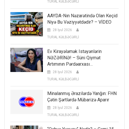
TURAL KƏLBƏCƏRLİ
AAYDA-Nın Nəzarətində Olan Keçid
Niyə Bu Vəziyyətdədir? – VİDEO
28 İyul 2026
TURAL KƏLBƏCƏRLİ
Ev Kirayələmək Istəyənlərin
NƏZƏRİNƏ! – Süni Qiymət
Artımının Pərdəarxası…
28 İyul 2026
TURAL KƏLBƏCƏRLİ
Minalanmış Ərazilərdə Yanğın: FHN
Çətin Şərtlərdə Mübarizə Aparır
28 İyul 2026
TURAL KƏLBƏCƏRLİ