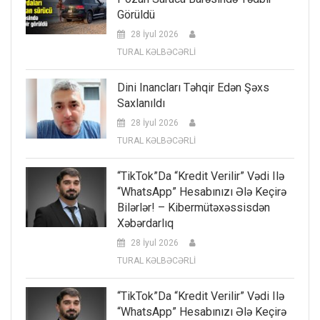
Görüldü
28 İyul 2026
TURAL KƏLBƏCƏRLİ
Dini Inancları Təhqir Edən Şəxs
Saxlanıldı
28 İyul 2026
TURAL KƏLBƏCƏRLİ
“TikTok”da “kredit Verilir” Vədi Ilə
“WhatsApp” Hesabınızı Ələ Keçirə
Bilərlər! – Kibermütəxəssisdən
Xəbərdarlıq
28 İyul 2026
TURAL KƏLBƏCƏRLİ
“TikTok”da “kredit Verilir” Vədi Ilə
“WhatsApp” Hesabınızı Ələ Keçirə