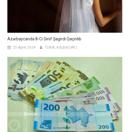
Azərbaycanda 8-Ci Sinif Şagirdi Qaçırılıb
25 Aprel 2024
TURAL KƏLBƏCƏRLİ