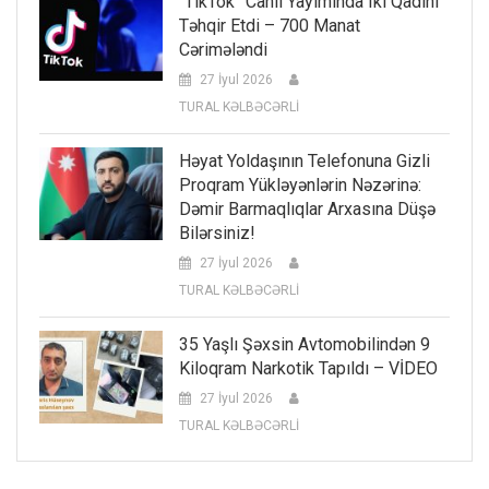
“TikTok” Canlı Yayımında Iki Qadını
Təhqir Etdi – 700 Manat
Cərimələndi
27 İyul 2026
TURAL KƏLBƏCƏRLİ
Həyat Yoldaşının Telefonuna Gizli
Proqram Yükləyənlərin Nəzərinə:
Dəmir Barmaqlıqlar Arxasına Düşə
Bilərsiniz!
27 İyul 2026
TURAL KƏLBƏCƏRLİ
35 Yaşlı Şəxsin Avtomobilindən 9
Kiloqram Narkotik Tapıldı – VİDEO
27 İyul 2026
TURAL KƏLBƏCƏRLİ