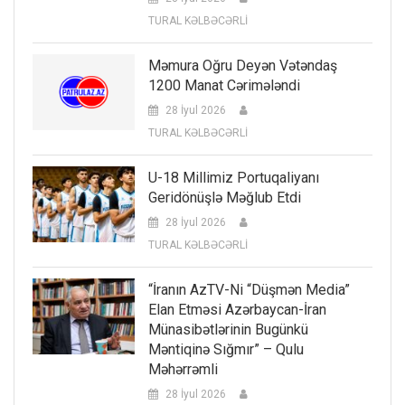
TURAL KƏLBƏCƏRLİ
Məmura Oğru Deyən Vətəndaş
1200 Manat Cərimələndi
28 İyul 2026
TURAL KƏLBƏCƏRLİ
U-18 Millimiz Portuqaliyanı
Geridönüşlə Məğlub Etdi
28 İyul 2026
TURAL KƏLBƏCƏRLİ
“İranın AzTV-Ni “düşmən Media”
Elan Etməsi Azərbaycan-İran
Münasibətlərinin Bugünkü
Məntiqinə Sığmır” – Qulu
Məhərrəmli
28 İyul 2026