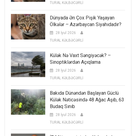
TURAL KƏLBƏCƏRLİ
Dünyada Ən Çox Pişik Yaşayan
Ölkələr – Azərbaycan Siyahıdadır?
28 İyul 2026
TURAL KƏLBƏCƏRLİ
Külək Nə Vaxt Səngiyəcək? –
Sinoptiklərdən Açıqlama
28 İyul 2026
TURAL KƏLBƏCƏRLİ
Bakıda Dünəndən Başlayan Güclü
Külək Nəticəsində 48 Ağac Aşıb, 63
Budaq Sınıb
28 İyul 2026
TURAL KƏLBƏCƏRLİ