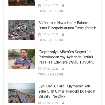
28 İyul 2026
TURAL KƏLBƏCƏRLİ
Sürücülərin Nəzərinə! – Bakının
Əsas Prospektlərində Tıxac Yaranıb
28 İyul 2026
TURAL KƏLBƏCƏRLİ
“Depressiya Mövsüm Seçmir” –
Psixoloqdan Yay Aylarında Özünü
Pis Hiss Edənlərə VACİB TÖVSİYƏ
27 İyul 2026
TURAL KƏLBƏCƏRLİ
Eyni Dəniz, Fərqli Qiymətlər: Yan-
Yana Olan Çimərliklərdəki Bu Fərqin
SƏBƏBİ NƏDİR?
27 İyul 2026