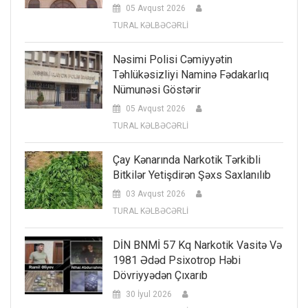
05 Avqust 2026
TURAL KƏLBƏCƏRLİ
Nəsimi Polisi Cəmiyyətin
Təhlükəsizliyi Naminə Fədakarlıq
Nümunəsi Göstərir
05 Avqust 2026
TURAL KƏLBƏCƏRLİ
Çay Kənarında Narkotik Tərkibli
Bitkilər Yetişdirən Şəxs Saxlanılıb
03 Avqust 2026
TURAL KƏLBƏCƏRLİ
DİN BNMİ 57 Kq Narkotik Vasitə Və
1981 Ədəd Psixotrop Həbi
Dövriyyədən Çıxarıb
30 İyul 2026