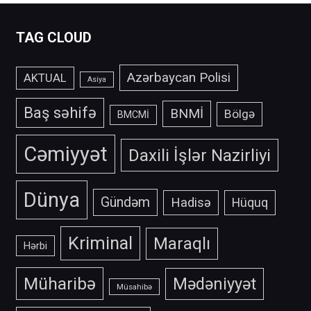
TAG CLOUD
Azərbaycan Polisi
AKTUAL
Asiya
Baş səhifə
BNMİ
Bölgə
BMCMİ
Cəmiyyət
Daxili İşlər Nazirliyi
Dünya
Gündəm
Hadisə
Hüquq
Kriminal
Maraqlı
Hərbi
Müharibə
Mədəniyyət
Müsahibə