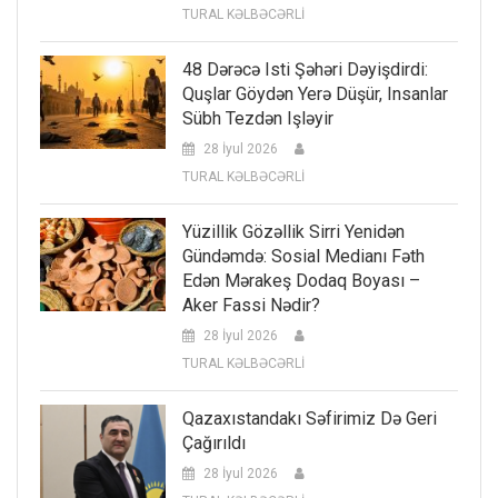
TURAL KƏLBƏCƏRLİ
48 Dərəcə Isti Şəhəri Dəyişdirdi:
Quşlar Göydən Yerə Düşür, Insanlar
Sübh Tezdən Işləyir
28 İyul 2026
TURAL KƏLBƏCƏRLİ
Yüzillik Gözəllik Sirri Yenidən
Gündəmdə: Sosial Medianı Fəth
Edən Mərakeş Dodaq Boyası –
Aker Fassi Nədir?
28 İyul 2026
TURAL KƏLBƏCƏRLİ
Qazaxıstandakı Səfirimiz Də Geri
Çağırıldı
28 İyul 2026