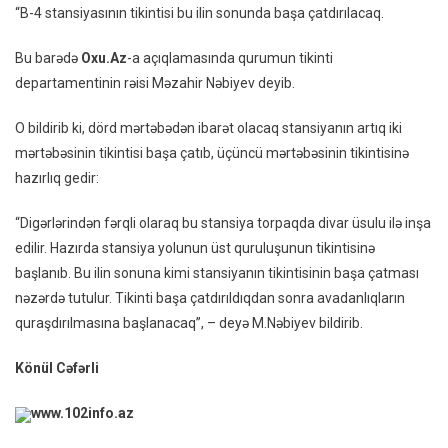
“B-4 stansiyasının tikintisi bu ilin sonunda başa çatdırılacaq.
Stans
Tikint
Bu barədə
Oxu.Az
-a açıqlamasında qurumun tikinti
Başa
departamentinin rəisi Məzahir Nəbiyev deyib.
Çata
Vaxt
O bildirib ki, dörd mərtəbədən ibarət olacaq stansiyanın artıq iki
AÇIQ
mərtəbəsinin tikintisi başa çatıb, üçüncü mərtəbəsinin tikintisinə
hazırlıq gedir:
“Digərlərindən fərqli olaraq bu stansiya torpaqda divar üsulu ilə inşa
edilir. Hazırda stansiya yolunun üst quruluşunun tikintisinə
başlanıb. Bu ilin sonuna kimi stansiyanın tikintisinin başa çatması
nəzərdə tutulur. Tikinti başa çatdırıldıqdan sonra avadanlıqların
quraşdırılmasına başlanacaq”, – deyə M.Nəbiyev bildirib.
Könül Cəfərli
www.102info.az