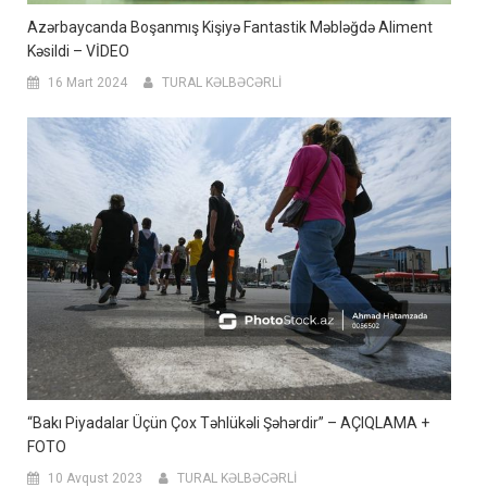
Azərbaycanda Boşanmış Kişiyə Fantastik Məbləğdə Aliment
Kəsildi – VİDEO
16 Mart 2024
TURAL KƏLBƏCƏRLİ
“Bakı Piyadalar Üçün Çox Təhlükəli Şəhərdir” – AÇIQLAMA +
FOTO
10 Avqust 2023
TURAL KƏLBƏCƏRLİ