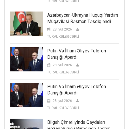
TURAL KƏLBƏCƏRLİ
Azərbaycan-Ukrayna Hüquqi Yardım
Müqaviləsi Rəsmən Təsdiqləndi
28 İyul 2026
TURAL KƏLBƏCƏRLİ
Putin Və İlham Əliyev Telefon
Danışığı Apardı
28 İyul 2026
TURAL KƏLBƏCƏRLİ
Putin Və İlham Əliyev Telefon
Danışığı Apardı
28 İyul 2026
TURAL KƏLBƏCƏRLİ
Bilgəh Çimərliyində Qaydaları
Pozan Sürücü Barəsində Tədbir