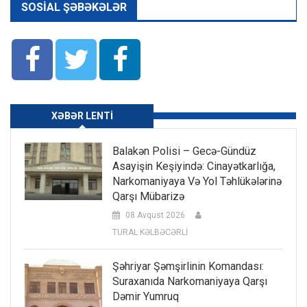
SOSIAL ŞƏBƏKƏLƏR
XƏBƏR LENTI
Balakən Polisi – Gecə-Gündüz
Asayişin Keşiyində: Cinayətkarlığa,
Narkomaniyaya Və Yol Təhlükələrinə
Qarşı Mübarizə
08 Avqust 2026
TURAL KƏLBƏCƏRLİ
Şəhriyar Şəmşirlinin Komandası:
Suraxanıda Narkomaniyaya Qarşı
Dəmir Yumruq