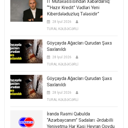
İT Mütəxəssisindən Xəbərdarlıq:
“”Hazır Kredit” Vədləri Yeni
Kiberdələduzluq Tələsidir”
28 İyul 2026
TURAL KƏLBƏCƏRLİ
Göyçayda Ağacları Qurudan Şəxs
Saxlanıldı
28 İyul 2026
TURAL KƏLBƏCƏRLİ
Göyçayda Ağacları Qurudan Şəxs
Saxlanıldı
28 İyul 2026
TURAL KƏLBƏCƏRLİ
İranda Rəsmi Qəbulda
“Azərbaycanım” Sədaları: Ərdəbilli
Yeniyetmə Hər Kəsi Heyran Qoydu