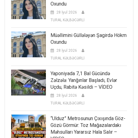
Oxundu
28 İyul 2026
TURAL KƏLBƏCƏRLİ
Müəllimini Güllələyən Şagirdə Hökm
Oxundu
28 İyul 2026
TURAL KƏLBƏCƏRLİ
Yaponiyada 7,1 Bal Gücündə
Zəlzələ: Yanğınlar Başladı, Evlər
Uçdu, Rabitə Kəsildi – VİDEO
28 İyul 2026
TURAL KƏLBƏCƏRLİ
“Ulduz” Metrosunun Çıxışında Göz-
Gözü Görmür: Toz Mağazalardakı
Məhsulları Yararsız Hala Salır –