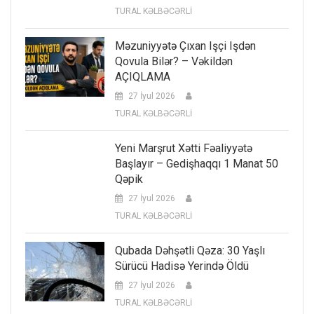
TURAL KƏLBƏCƏRLİ
Məzuniyyətə Çıxan Işçi Işdən
Qovula Bilər? – Vəkildən
AÇIQLAMA
27 İyul 2026
TURAL KƏLBƏCƏRLİ
Yeni Marşrut Xətti Fəaliyyətə
Başlayır – Gedişhaqqı 1 Manat 50
Qəpik
27 İyul 2026
TURAL KƏLBƏCƏRLİ
Qubada Dəhşətli Qəza: 30 Yaşlı
Sürücü Hadisə Yerində Öldü
27 İyul 2026
TURAL KƏLBƏCƏRLİ