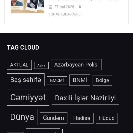
27 İyul 2026
TURAL KƏLBƏCƏRLİ
TAG CLOUD
Azərbaycan Polisi
AKTUAL
Asiya
Baş səhifə
BNMİ
Bölgə
BMCMİ
Cəmiyyət
Daxili İşlər Nazirliyi
Dünya
Gündəm
Hadisə
Hüquq