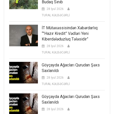
Budaq Sınıb
28 İyul 2026
TURAL KƏLBƏCƏRLİ
İT Mütəxəssisindən Xəbərdarlıq:
“”Hazır Kredit” Vədləri Yeni
Kiberdələduzluq Tələsidir”
28 İyul 2026
TURAL KƏLBƏCƏRLİ
Göyçayda Ağacları Qurudan Şəxs
Saxlanıldı
28 İyul 2026
TURAL KƏLBƏCƏRLİ
Göyçayda Ağacları Qurudan Şəxs
Saxlanıldı
28 İyul 2026