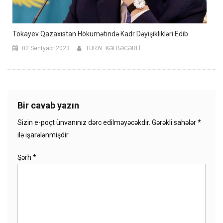
Tokayev Qazaxıstan Hökumətində Kadr Dəyişiklikləri Edib
02 Sentyabr 2023
TURAL KƏLBƏCƏRLİ
Bir cavab yazın
Sizin e-poçt ünvanınız dərc edilməyəcəkdir.
Gərəkli sahələr
*
ilə işarələnmişdir
Şərh
*