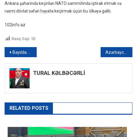
Ankara şəhərində keçirilən NATO sammitində iştirak etmək və
rəsmi dövlət səfəri həyata keçirmək üçün bu ölkəyə gəlib.
102info.az
Baxış Sayı:
53
Yazı
Bayılda sahibsiz itlər avtomobilin nömrəsini qopardı, üzlüyünü parçaladı
Azərbaycan və İordaniya arasında viza rejimi ləğv edilir – FOTO
naviqasiyası
TURAL KƏLBƏCƏRLİ
RELATED POSTS