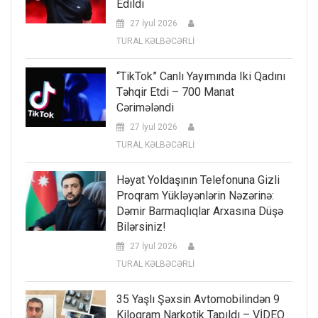
Edildi
27 İyul 2026
TURAL KƏLBƏCƏRLİ
“TikTok” Canlı Yayımında Iki Qadını
Təhqir Etdi – 700 Manat
Cərimələndi
27 İyul 2026
TURAL KƏLBƏCƏRLİ
Həyat Yoldaşının Telefonuna Gizli
Proqram Yükləyənlərin Nəzərinə:
Dəmir Barmaqlıqlar Arxasına Düşə
Bilərsiniz!
27 İyul 2026
TURAL KƏLBƏCƏRLİ
35 Yaşlı Şəxsin Avtomobilindən 9
Kiloqram Narkotik Tapıldı – VİDEO