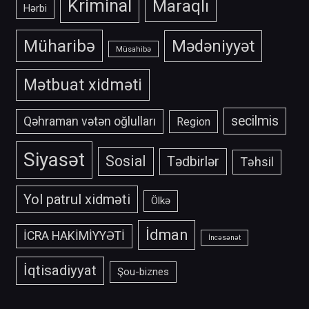
Kriminal
Maraqlı
Hərbi
Müharibə
Mədəniyyət
Müsahibə
Mətbuat xidməti
secilmis
Qəhraman vətən oğlulları
Region
Siyasət
Sosial
Tədbirlər
Təhsil
Yol patrul xidməti
Ölkə
İdman
İCRA HAKİMİYYƏTİ
İncəsənət
İqtisadiyyat
Şou-biznes