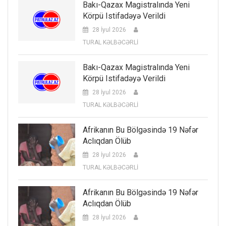
Bakı-Qazax Magistralında Yeni
Körpü Istifadəyə Verildi
28 İyul 2026
TURAL KƏLBƏCƏRLİ
Bakı-Qazax Magistralında Yeni
Körpü Istifadəyə Verildi
28 İyul 2026
TURAL KƏLBƏCƏRLİ
Afrikanın Bu Bölgəsində 19 Nəfər
Aclıqdan Ölüb
28 İyul 2026
TURAL KƏLBƏCƏRLİ
Afrikanın Bu Bölgəsində 19 Nəfər
Aclıqdan Ölüb
28 İyul 2026