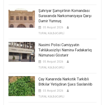
Şəhriyar Şəmşirlinin Komandası:
Suraxanıda Narkomaniyaya Qarşı
Dəmir Yumruq
05 Avqust 2026
TURAL KƏLBƏCƏRLİ
Nəsimi Polisi Cəmiyyətin
Təhlükəsizliyi Naminə Fədakarlıq
Nümunəsi Göstərir
05 Avqust 2026
TURAL KƏLBƏCƏRLİ
Çay Kənarında Narkotik Tərkibli
Bitkilər Yetişdirən Şəxs Saxlanılıb
03 Avqust 2026
TURAL KƏLBƏCƏRLİ