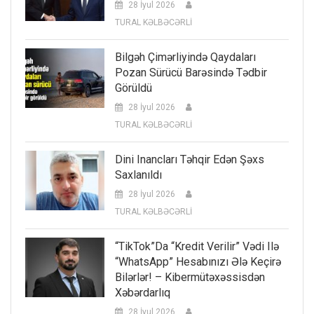
28 İyul 2026
TURAL KƏLBƏCƏRLİ
Bilgəh Çimərliyində Qaydaları
Pozan Sürücü Barəsində Tədbir
Görüldü
28 İyul 2026
TURAL KƏLBƏCƏRLİ
Dini Inancları Təhqir Edən Şəxs
Saxlanıldı
28 İyul 2026
TURAL KƏLBƏCƏRLİ
“TikTok”da “kredit Verilir” Vədi Ilə
“WhatsApp” Hesabınızı Ələ Keçirə
Bilərlər! – Kibermütəxəssisdən
Xəbərdarlıq
28 İyul 2026