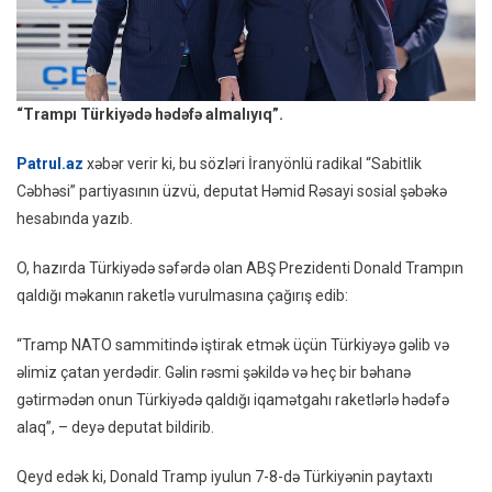
“Trampı Türkiyədə hədəfə almalıyıq”.
Patrul.az
xəbər verir ki, bu sözləri İranyönlü radikal “Sabitlik
Cəbhəsi” partiyasının üzvü, deputat Həmid Rəsayi sosial şəbəkə
hesabında yazıb.
O, hazırda Türkiyədə səfərdə olan ABŞ Prezidenti Donald Trampın
qaldığı məkanın raketlə vurulmasına çağırış edib:
“Tramp NATO sammitində iştirak etmək üçün Türkiyəyə gəlib və
əlimiz çatan yerdədir. Gəlin rəsmi şəkildə və heç bir bəhanə
gətirmədən onun Türkiyədə qaldığı iqamətgahı raketlərlə hədəfə
alaq”, – deyə deputat bildirib.
Qeyd edək ki, Donald Tramp iyulun 7-8-də Türkiyənin paytaxtı