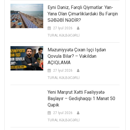
Eyni Dəniz, Fərqli Qiymətlər: Yan-
Yana Olan Çimərliklərdəki Bu Fərqin
SƏBƏBİ NƏDİR?
27 İyul 2026
TURAL KƏLBƏCƏRLİ
Məzuniyyətə Çıxan Işçi Işdən
Qovula Bilər? – Vəkildən
AÇIQLAMA
27 İyul 2026
TURAL KƏLBƏCƏRLİ
Yeni Marşrut Xətti Fəaliyyətə
Başlayır – Gedişhaqqı 1 Manat 50
Qəpik
27 İyul 2026
TURAL KƏLBƏCƏRLİ