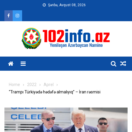
Skip
Şənbə, Avqust 08, 2026
to
content
Home
2022
Aprel
“Trampı Türkiyədə hədəfə almalıyıq” – İran rəsmisi