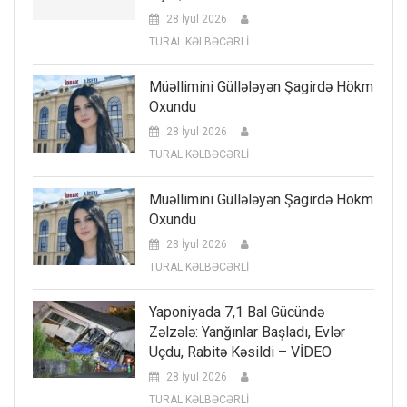
28 İyul 2026
TURAL KƏLBƏCƏRLİ
Müəllimini Güllələyən Şagirdə Hökm
Oxundu
28 İyul 2026
TURAL KƏLBƏCƏRLİ
Müəllimini Güllələyən Şagirdə Hökm
Oxundu
28 İyul 2026
TURAL KƏLBƏCƏRLİ
Yaponiyada 7,1 Bal Gücündə
Zəlzələ: Yanğınlar Başladı, Evlər
Uçdu, Rabitə Kəsildi – VİDEO
28 İyul 2026
TURAL KƏLBƏCƏRLİ