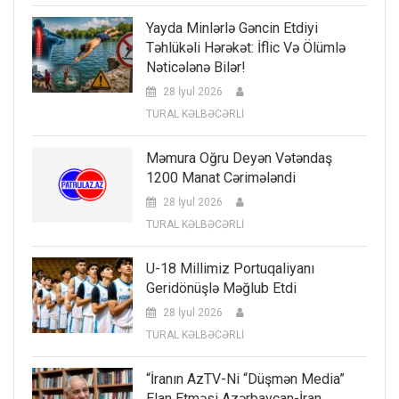
Yayda Minlərlə Gəncin Etdiyi
Təhlükəli Hərəkət: İflic Və Ölümlə
Nəticələnə Bilər!
28 İyul 2026
TURAL KƏLBƏCƏRLİ
Məmura Oğru Deyən Vətəndaş
1200 Manat Cərimələndi
28 İyul 2026
TURAL KƏLBƏCƏRLİ
U-18 Millimiz Portuqaliyanı
Geridönüşlə Məğlub Etdi
28 İyul 2026
TURAL KƏLBƏCƏRLİ
“İranın AzTV-Ni “düşmən Media”
Elan Etməsi Azərbaycan-İran