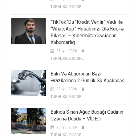
TURAL KƏLBƏCƏRLİ
“TikTok”da “kredit Verilir” Vədi Ilə
“WhatsApp” Hesabınızı Ələ Keçirə
Bilərlər! – Kibermütəxəssisdən
Xəbərdarlıq
28 İyul 2026
TURAL KƏLBƏCƏRLİ
Bakı Və Abşeronun Bəzi
Ərazilərində 2 Günlük Su Kəsiləcək
28 İyul 2026
TURAL KƏLBƏCƏRLİ
Bakıda Sınan Ağac Budağı Qadının
Üzərinə Düşdü – VİDEO
28 İyul 2026
TURAL KƏLBƏCƏRLİ