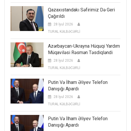
Qazaxıstandakı Səfirimiz Də Geri
Çağırıldı
28 İyul 2026
TURAL KƏLBƏCƏRLİ
Azərbaycan-Ukrayna Hüquqi Yardım
Müqaviləsi Rəsmən Təsdiqləndi
28 İyul 2026
TURAL KƏLBƏCƏRLİ
Putin Və İlham Əliyev Telefon
Danışığı Apardı
28 İyul 2026
TURAL KƏLBƏCƏRLİ
Putin Və İlham Əliyev Telefon
Danışığı Apardı