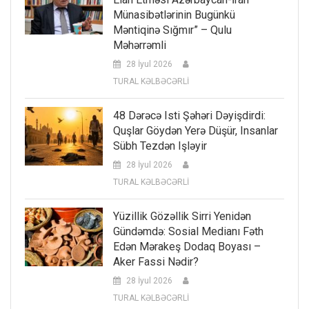
Münasibətlərinin Bugünkü
Məntiqinə Sığmır” – Qulu
Məhərrəmli
28 İyul 2026
TURAL KƏLBƏCƏRLİ
48 Dərəcə Isti Şəhəri Dəyişdirdi:
Quşlar Göydən Yerə Düşür, Insanlar
Sübh Tezdən Işləyir
28 İyul 2026
TURAL KƏLBƏCƏRLİ
Yüzillik Gözəllik Sirri Yenidən
Gündəmdə: Sosial Medianı Fəth
Edən Mərakeş Dodaq Boyası –
Aker Fassi Nədir?
28 İyul 2026
TURAL KƏLBƏCƏRLİ