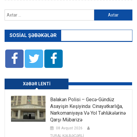
Axtarış:
SOSIAL ŞƏBƏKƏLƏR
XƏBƏR LENTI
Balakən Polisi – Gecə-Gündüz
Asayişin Keşiyində: Cinayətkarlığa,
Narkomaniyaya Və Yol Təhlükələrinə
Qarşı Mübarizə
08 Avqust 2026
TURAL KƏLBƏCƏRLİ