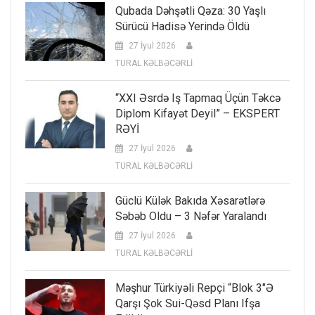
Qubada Dəhşətli Qəza: 30 Yaşlı
Sürücü Hadisə Yerində Öldü
27 İyul 2026
TURAL KƏLBƏCƏRLİ
“XXI Əsrdə Iş Tapmaq Üçün Təkcə
Diplom Kifayət Deyil” – EKSPERT
RƏYİ
27 İyul 2026
TURAL KƏLBƏCƏRLİ
Güclü Külək Bakıda Xəsarətlərə
Səbəb Oldu – 3 Nəfər Yaralandı
27 İyul 2026
TURAL KƏLBƏCƏRLİ
Məşhur Türkiyəli Repçi “Blok 3″ə
Qarşı Şok Sui-Qəsd Planı Ifşa