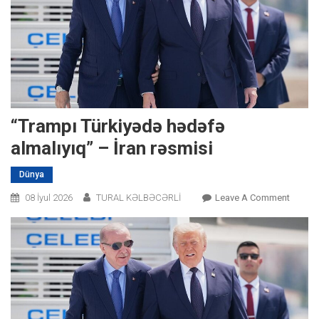
“Trampı Türkiyədə hədəfə
almalıyıq” – İran rəsmisi
Dünya
On
08 İyul 2026
TURAL KƏLBƏCƏRLİ
Leave A Comment
“Tramp
Türkiy
Hədəf
Almalıy
–
İran
Rəsmis