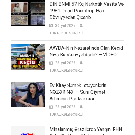
DİN BNMİ 57 Kq Narkotik Vasitə Və
1981 Ədəd Psixotrop Həbi
Dövriyyədən Çıxarıb
30 İyul 2026
TURAL KƏLBƏCƏRLİ
AAYDA-Nın Nəzarətində Olan Keçid
Niyə Bu Vəziyyətdədir? – VİDEO
28 İyul 2026
TURAL KƏLBƏCƏRLİ
Ev Kirayələmək Istəyənlərin
NƏZƏRİNƏ! – Süni Qiymət
Artımının Pərdəarxası…
28 İyul 2026
TURAL KƏLBƏCƏRLİ
Minalanmış Ərazilərdə Yanğın: FHN