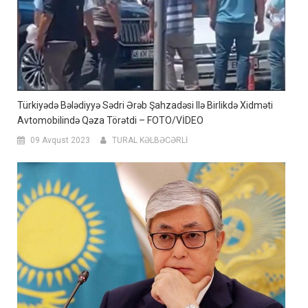
Türkiyədə Bələdiyyə Sədri Ərəb Şahzadəsi Ilə Birlikdə Xidməti
Avtomobilində Qəza Törətdi – FOTO/VİDEO
09 Avqust 2023
TURAL KƏLBƏCƏRLİ