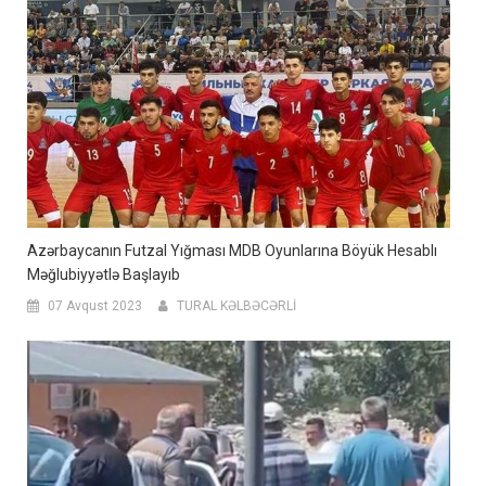
Azərbaycanın Futzal Yığması MDB Oyunlarına Böyük Hesablı
Məğlubiyyətlə Başlayıb
07 Avqust 2023
TURAL KƏLBƏCƏRLİ