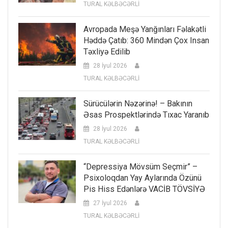
TURAL KƏLBƏCƏRLİ
Avropada Meşə Yanğınları Fəlakətli
Həddə Çatıb: 360 Mindən Çox Insan
Təxliyə Edilib
28 İyul 2026
TURAL KƏLBƏCƏRLİ
Sürücülərin Nəzərinə! – Bakının
Əsas Prospektlərində Tıxac Yaranıb
28 İyul 2026
TURAL KƏLBƏCƏRLİ
“Depressiya Mövsüm Seçmir” –
Psixoloqdan Yay Aylarında Özünü
Pis Hiss Edənlərə VACİB TÖVSİYƏ
27 İyul 2026
TURAL KƏLBƏCƏRLİ