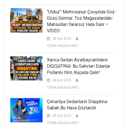
“Ulduz” Metrosunun Çıxışında Göz-
Gözü Görmür: Toz Mağazalardakı
Məhsulları Yararsız Hala Salır –
VİDEO
28 İyul 2026
TURAL KƏLBƏCƏRLİ
Xaricə Gedən Azərbaycanlıların
DİQQƏTİNƏ: Bu Səhvləri Edənlər
Pullarını Itirir, Küçədə Qalır!
28 İyul 2026
TURAL KƏLBƏCƏRLİ
Çimərliyə Gedənlərin Diqqətinə:
Sabah Bu Hava Gözlənilir
28 İyul 2026
TURAL KƏLBƏCƏRLİ