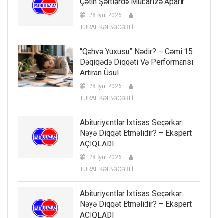
Çətin Şərtlərdə Mübarizə Aparır
28 İyul 2026
TURAL KƏLBƏCƏRLİ
“Qəhvə Yuxusu” Nədir? – Cəmi 15
Dəqiqədə Diqqəti Və Performansı
Artıran Üsul
28 İyul 2026
TURAL KƏLBƏCƏRLİ
Abituriyentlər Ixtisas Seçərkən
Nəyə Diqqət Etməlidir? – Ekspert
AÇIQLADI
28 İyul 2026
TURAL KƏLBƏCƏRLİ
Abituriyentlər Ixtisas Seçərkən
Nəyə Diqqət Etməlidir? – Ekspert
AÇIQLADI