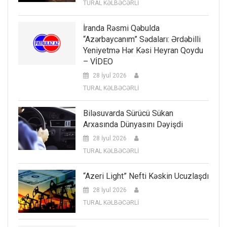
TURAL KƏLBƏCƏRLİ
İranda Rəsmi Qəbulda
“Azərbaycanım” Sədaları: Ərdəbilli
Yeniyetmə Hər Kəsi Heyran Qoydu
– VİDEO
28 İyul 2026
TURAL KƏLBƏCƏRLİ
Biləsuvarda Sürücü Sükan
Arxasında Dünyasını Dəyişdi
28 İyul 2026
TURAL KƏLBƏCƏRLİ
“Azeri Light” Nefti Kəskin Ucuzlaşdı
28 İyul 2026
TURAL KƏLBƏCƏRLİ