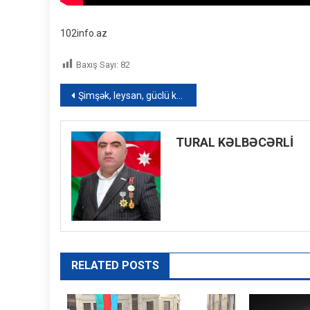
102info.az
Baxış Sayı:
82
Yazı
Şimşək, leysan, güclü külək – Ölkədəki faktiki hava
naviqasiyası
TURAL KƏLBƏCƏRLİ
RELATED POSTS