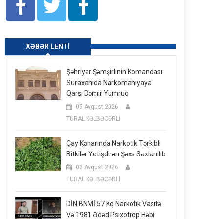
XƏBƏR LENTI
Şəhriyar Şəmşirlinin Komandası:
Suraxanıda Narkomaniyaya
Qarşı Dəmir Yumruq
05 Avqust 2026
TURAL KƏLBƏCƏRLİ
Çay Kənarında Narkotik Tərkibli
Bitkilər Yetişdirən Şəxs Saxlanılıb
03 Avqust 2026
TURAL KƏLBƏCƏRLİ
DİN BNMİ 57 Kq Narkotik Vasitə
Və 1981 Ədəd Psixotrop Həbi