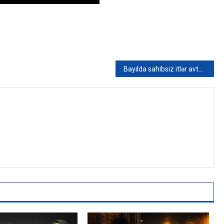
Bayılda sahibsiz itlər avtomobilin nömrəsini qopardı, üzlüyünü parçaladı