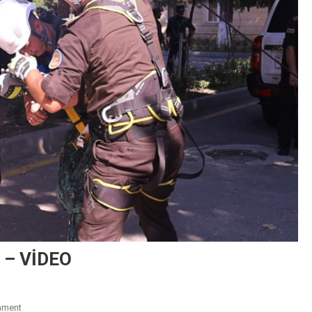
i – VİDEO
On
mment