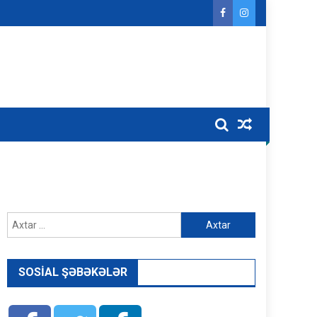
Axtarış:
SOSIAL ŞƏBƏKƏLƏR