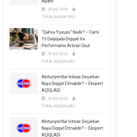
Aparır
28 İyul 2026
TURAL KƏLBƏCƏRLİ
“Qəhvə Yuxusu” Nədir? – Cəmi
15 Dəqiqədə Diqqəti Və
Performansı Artıran Üsul
28 İyul 2026
TURAL KƏLBƏCƏRLİ
Abituriyentlər Ixtisas Seçərkən
Nəyə Diqqət Etməlidir? – Ekspert
AÇIQLADI
28 İyul 2026
TURAL KƏLBƏCƏRLİ
Abituriyentlər Ixtisas Seçərkən
Nəyə Diqqət Etməlidir? – Ekspert
AÇIQLADI