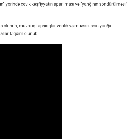
nğın” yerində çevik kəşfiyyatın aparılması və “yanğının söndürülməsi”
ə olunub, müvafiq tapşırıqlar verilib və müəssisənin yanğın
iallar təqdim olunub.