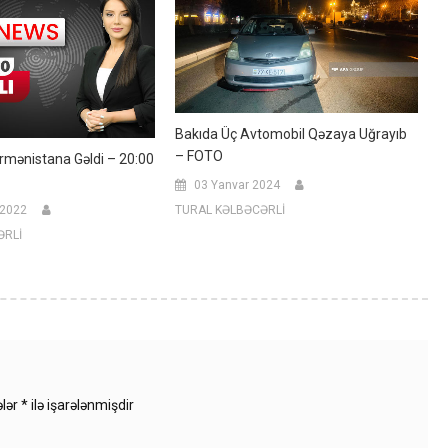
Bakıda Üç Avtomobil Qəzaya Uğrayıb
– FOTO
Ermənistana Gəldi – 20:00
03 Yanvar 2024
TURAL KƏLBƏCƏRLİ
 2022
ƏRLİ
ələr
*
ilə işarələnmişdir