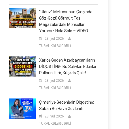
“Ulduz” Metrosunun Çıxışında
Göz-Gözü Görmür: Toz
Mağazalardakı Məhsulları
Yararsız Hala Salır – VİDEO
28 İyul 2026
TURAL KƏLBƏCƏRLİ
Xaricə Gedən Azərbaycanlıların
DİQQƏTİNƏ: Bu Səhvləri Edənlər
Pullarını Itirir, Küçədə Qalır!
28 İyul 2026
TURAL KƏLBƏCƏRLİ
Çimərliyə Gedənlərin Diqqətinə:
Sabah Bu Hava Gözlənilir
28 İyul 2026
TURAL KƏLBƏCƏRLİ