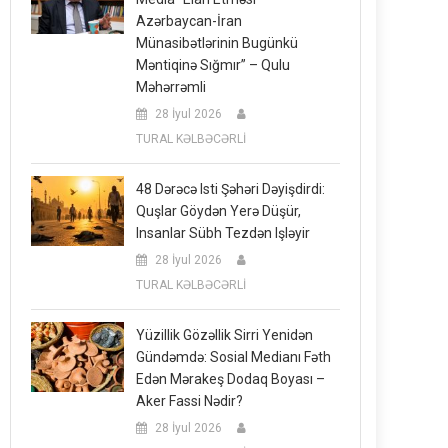
Azərbaycan-İran
Münasibətlərinin Bugünkü
Məntiqinə Sığmır” – Qulu
Məhərrəmli
28 İyul 2026
TURAL KƏLBƏCƏRLİ
48 Dərəcə Isti Şəhəri Dəyişdirdi:
Quşlar Göydən Yerə Düşür,
Insanlar Sübh Tezdən Işləyir
28 İyul 2026
TURAL KƏLBƏCƏRLİ
Yüzillik Gözəllik Sirri Yenidən
Gündəmdə: Sosial Medianı Fəth
Edən Mərakeş Dodaq Boyası –
Aker Fassi Nədir?
28 İyul 2026