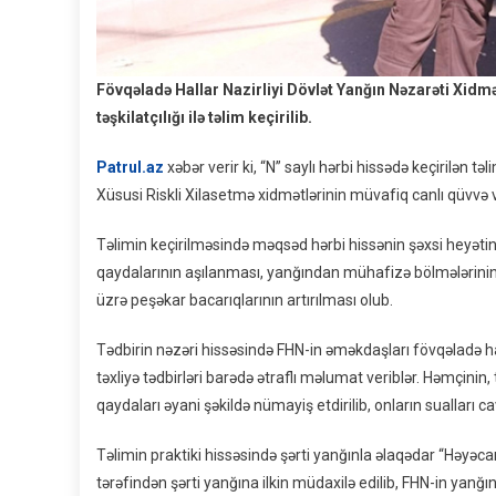
Fövqəladə Hallar Nazirliyi Dövlət Yanğın Nəzarəti Xidmət
təşkilatçılığı ilə təlim keçirilib.
Patrul.az
xəbər verir ki, “N” saylı hərbi hissədə keçirilən
Xüsusi Riskli Xilasetmə xidmətlərinin müvafiq canlı qüvvə və
Təlimin keçirilməsində məqsəd hərbi hissənin şəxsi heyətin
qaydalarının aşılanması, yanğından mühafizə bölmələrinin 
üzrə peşəkar bacarıqlarının artırılması olub.
Tədbirin nəzəri hissəsində FHN-in əməkdaşları fövqəladə h
təxliyə tədbirləri barədə ətraflı məlumat veriblər. Həmçinin,
qaydaları əyani şəkildə nümayiş etdirilib, onların sualları ca
Təlimin praktiki hissəsində şərti yanğınla əlaqədar “Həyəca
tərəfindən şərti yanğına ilkin müdaxilə edilib, FHN-in yan