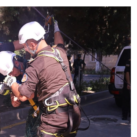
FHN
Və
DSX
Birgə
Təlim
Keçirdi
–
VİDEO