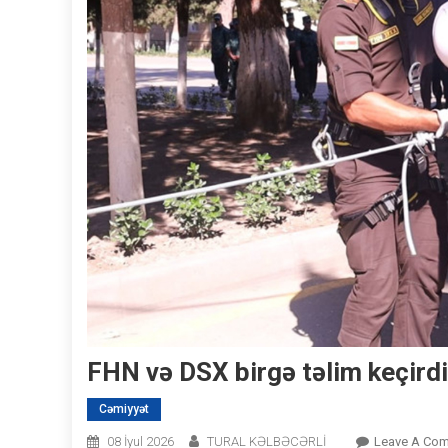
FHN və DSX birgə təlim keçird
Cəmiyyət
08 İyul 2026
TURAL KƏLBƏCƏRLİ
Leave A Co