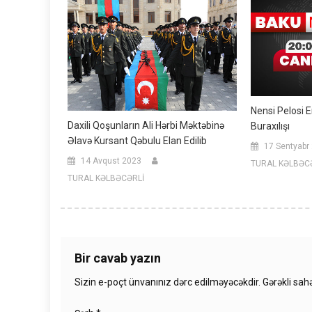
Nensi Pelosi 
Daxili Qoşunların Ali Hərbi Məktəbinə
Buraxılışı
Əlavə Kursant Qəbulu Elan Edilib
17 Sentyabr
14 Avqust 2023
TURAL KƏLBƏC
TURAL KƏLBƏCƏRLİ
Bir cavab yazın
Sizin e-poçt ünvanınız dərc edilməyəcəkdir.
Gərəkli sah