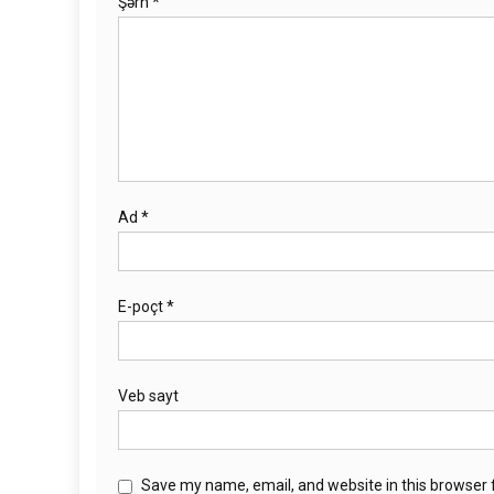
Şərh
*
Ad
*
E-poçt
*
Veb sayt
Save my name, email, and website in this browser 