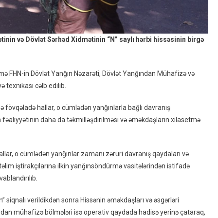
inin və Dövlət Sərhəd Xidmətinin “N” saylı hərbi hissəsinin birgə
 təlimə FHN-in Dövlət Yanğın Nəzarəti, Dövlət Yanğından Mühafizə və
 texnikası cəlb edilib.
ə fövqəladə hallar, o cümlədən yanğınlarla bağlı davranış
fəaliyyətinin daha da təkmilləşdirilməsi və əməkdaşların xilasetmə
allar, o cümlədən yanğınlar zamanı zəruri davranış qaydaları və
 təlim iştirakçılarına ilkin yanğınsöndürmə vasitələrindən istifadə
vablandırılıb.
n” siqnalı verildikdən sonra Hissənin əməkdaşları və əsgərləri
ğından mühafizə bölmələri isə operativ qaydada hadisə yerinə çataraq,