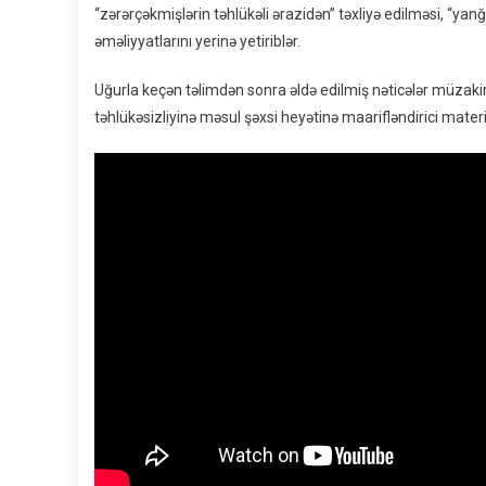
“zərərçəkmişlərin təhlükəli ərazidən” təxliyə edilməsi, “ya
əməliyyatlarını yerinə yetiriblər.
Uğurla keçən təlimdən sonra əldə edilmiş nəticələr müzakir
təhlükəsizliyinə məsul şəxsi heyətinə maarifləndirici mater