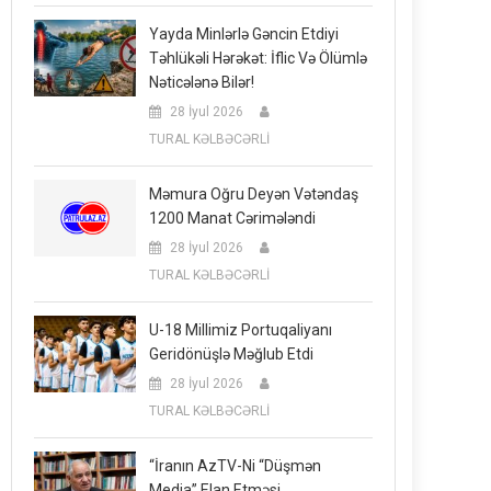
Yayda Minlərlə Gəncin Etdiyi
Təhlükəli Hərəkət: İflic Və Ölümlə
Nəticələnə Bilər!
28 İyul 2026
TURAL KƏLBƏCƏRLİ
Məmura Oğru Deyən Vətəndaş
1200 Manat Cərimələndi
28 İyul 2026
TURAL KƏLBƏCƏRLİ
U-18 Millimiz Portuqaliyanı
Geridönüşlə Məğlub Etdi
28 İyul 2026
TURAL KƏLBƏCƏRLİ
“İranın AzTV-Ni “düşmən
Media” Elan Etməsi