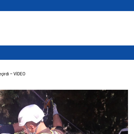
eçirdi – VİDEO