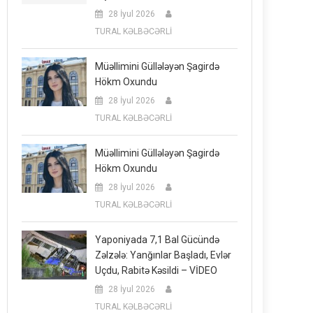
28 İyul 2026
TURAL KƏLBƏCƏRLİ
Müəllimini Güllələyən Şagirdə
Hökm Oxundu
28 İyul 2026
TURAL KƏLBƏCƏRLİ
Müəllimini Güllələyən Şagirdə
Hökm Oxundu
28 İyul 2026
TURAL KƏLBƏCƏRLİ
Yaponiyada 7,1 Bal Gücündə
Zəlzələ: Yanğınlar Başladı, Evlər
Uçdu, Rabitə Kəsildi – VİDEO
28 İyul 2026
TURAL KƏLBƏCƏRLİ